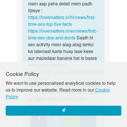
gf
mein aap yaha detail mein padh
sex…
ka
lijieye :
sath…
https://lovematters.in/hi/news/first-
by
time-sex-top-five-facts
vihan
https://lovematters.in/en/news/first-
panday
time-sex-dos-and-donts
Saath hi
sex activity mein alag-alag tariko
ka istemaal karte huay isse kese
aur mazedaar banana hai is baare
mein yaha padhein:
https://lovematters.in/hi/resource/ways-
Cookie Policy
make-love
We want to use personalised analytical cookies to help
https://lovematters.in/hi/resource/making-
us to improve our website. Read more in our
Cookie
love
Yadi aap is mudde par humse
Policy
aur gehri charcha mein judna
chahte hain toh hamare discussion
हाँ
board ‘Just Poocho’ mein zaroor
shamil hon!
https://lovematters.in/en/forum