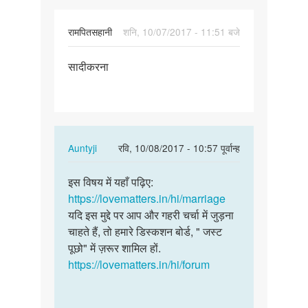
रामपितसहानी
शनि, 10/07/2017 - 11:51 बजे
पर्मालिंक
सादीकरना
सादीकरना
In
Auntyji
रवि, 10/08/2017 - 10:57 पूर्वान्ह
reply
पर्मालिंक
to
इस विषय में यहाँ पढ़िए:
इस
सादीकरना
https://lovematters.in/hi/marriage
विषय
by
यदि इस मुद्दे पर आप और गहरी चर्चा में जुड़ना
में
रामपितसहानी
चाहते हैं, तो हमारे डिस्कशन बोर्ड, " जस्ट
यहाँ
पूछो" में ज़रूर शामिल हों.
पढ़िए:
https://lovematters.in/hi/forum
…