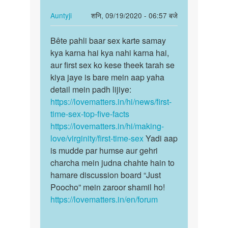
pehli
baar
In
Auntyji
शनि, 09/19/2020 - 06:57 बजे
sex
reply
पर्मालिंक
by
to
Bête pahli baar sex karte samay
Bête
Auntyji
Sex
kya karna hai kya nahi karna hai,
pahli
kaise
aur first sex ko kese theek tarah se
baar
kare
kiya jaye is bare mein aap yaha
sex
by
detail mein padh lijiye:
karte…
pankaj
https://lovematters.in/hi/news/first-
time-sex-top-five-facts
https://lovematters.in/hi/making-
love/virginity/first-time-sex
Yadi aap
is mudde par humse aur gehri
charcha mein judna chahte hain to
hamare discussion board “Just
Poocho” mein zaroor shamil ho!
https://lovematters.in/en/forum