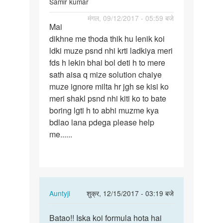
Samir kumar
पर्मालिंक
मंगल, 09/12/2017 - 05:59 बजे
Mai
Mai
dikhne me thoda thik hu lenik koi
dikhne
ldki muze psnd nhi krti ladkiya meri
me
fds h lekin bhai bol deti h to mere
thoda
sath aisa q mize solution chaiye
thik
muze ignore milta hr jgh se kisi ko
hu…
meri shakl psnd nhi kiti ko to bate
boring lgti h to abhi muzme kya
bdlao lana pdega please help
me......
In
Auntyji
शुक्र, 12/15/2017 - 03:19 बजे
reply
पर्मालिंक
to
Batao!! Iska koi formula hota hai
Batao!!