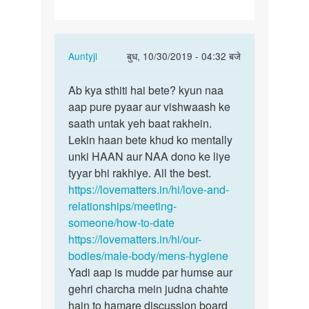
lagta…
In
Auntyji
बुध, 10/30/2019 - 04:32 बजे
reply
पर्मालिंक
to
Ab kya sthiti hai bete? kyun naa
Ab
Meri
aap pure pyaar aur vishwaash ke
kya
ek
saath untak yeh baat rakhein.
sthiti
friend
Lekin haan bete khud ko mentally
hai
h
unki HAAN aur NAA dono ke liye
bete?
Muje
tyyar bhi rakhiye. All the best.
kyun…
lagta…
https://lovematters.in/hi/love-and-
by
relationships/meeting-
Nilesh
someone/how-to-date
verma
https://lovematters.in/hi/our-
bodies/male-body/mens-hygiene
Yadi aap is mudde par humse aur
gehri charcha mein judna chahte
hain to hamare discussion board