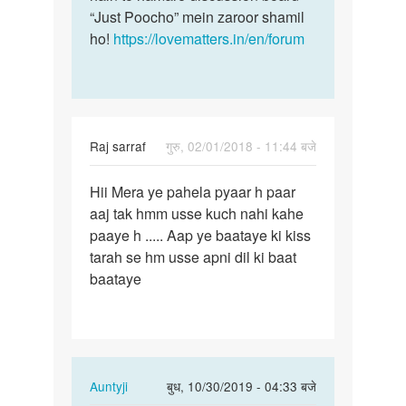
“Just Poocho” mein zaroor shamil
ho!
https://lovematters.in/en/forum
Raj sarraf
गुरु, 02/01/2018 - 11:44 बजे
पर्मालिंक
Hii Mera ye pahela pyaar h paar
Hii…
aaj tak hmm usse kuch nahi kahe
paaye h ..... Aap ye baataye ki kiss
tarah se hm usse apni dil ki baat
baataye
In
Auntyji
बुध, 10/30/2019 - 04:33 बजे