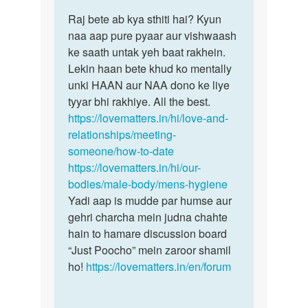
reply
पर्मालिंक
to
Raj bete ab kya sthiti hai? Kyun
Raj
Hii…
naa aap pure pyaar aur vishwaash
bete
by
ke saath untak yeh baat rakhein.
ab
Raj
Lekin haan bete khud ko mentally
kya
sarraf
unki HAAN aur NAA dono ke liye
sthiti
tyyar bhi rakhiye. All the best.
hai?…
https://lovematters.in/hi/love-and-
relationships/meeting-
someone/how-to-date
https://lovematters.in/hi/our-
bodies/male-body/mens-hygiene
Yadi aap is mudde par humse aur
gehri charcha mein judna chahte
hain to hamare discussion board
“Just Poocho” mein zaroor shamil
ho!
https://lovematters.in/en/forum