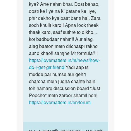
Mai
kya? Arre nahin bhai. Dost banao,
Iska
dikhne
dosti ke liye na ki patane ke liye,
koi
me
phir dekho kya baat banti hai. Zara
formula…
thoda
soch khulli karo!! Apna look theek
thik
thaak karo, saaf suthre to dikho...
hu…
koi badbudaar nahin!! Aur alag
by
alag baaton mein dilchaspi rakho
Samir
aur dikhao!! samjhe Mr formula?!!
kumar
https://lovematters.in/hi/news/how-
do-i-get-girlfriend
Yadi aap is
mudde par humse aur gehri
charcha mein judna chahte hain
toh hamare discussion board “Just
Poocho” mein zaroor shamil hon!
https://lovematters.in/en/forum
In