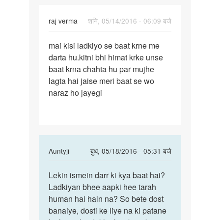
raj verma
शनि, 05/14/2016 - 06:09 बजे
पर्मालिंक
mai kisi ladkiyo se baat krne me
mai
darta hu.kitni bhi himat krke unse
kisi
baat krna chahta hu par mujhe
ladkiyo
lagta hai jaise meri baat se wo
se
naraz ho jayegi
baat
krne
In
Auntyji
बुध, 05/18/2016 - 05:31 बजे
reply
पर्मालिंक
to
Lekin ismein darr ki kya baat hai?
Lekin
mai
Ladkiyan bhee aapki hee tarah
ismein
kisi
human hai hain na? So bete dost
darr
ladkiyo
banaiye, dosti ke liye na ki patane
ki