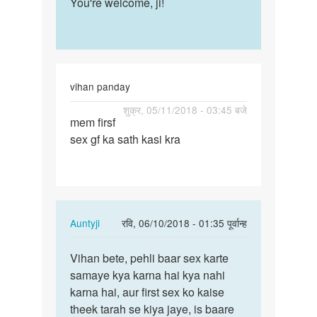
to
You're welcome, ji!
You're
Thanks
welcome,
ji
ji!
by
अज्ञात
vihan panday
पर्मालिंक
शुक्र, 05/11/2018 - 03:45 बजे
mem firsf
mem
sex gf ka sath kasi kra
firsf
sex
gf
ka
sath…
In
Auntyji
रवि, 06/10/2018 - 01:35 पूर्वान्ह
reply
पर्मालिंक
to
Vihan bete, pehli baar sex karte
Vihan
mem
samaye kya karna hai kya nahi
bete,
firsf
karna hai, aur first sex ko kaise
pehli
sex
theek tarah se kiya jaye, is baare
baar