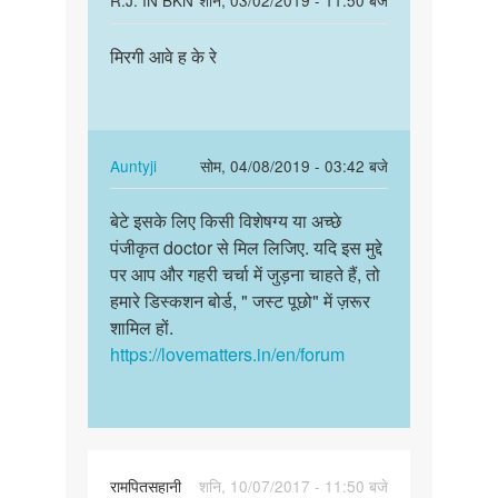
R.J. IN BKN
शनि, 03/02/2019 - 11:50 बजे
reply
पर्मालिंक
to
मिरगी आवे ह के रे
मिरगी
Batao!!
आवे
Iska
ह
koi
के
formula…
रे
In
Auntyji
सोम, 04/08/2019 - 03:42 बजे
by
reply
पर्मालिंक
Auntyji
to
बेटे इसके लिए किसी विशेषग्य या अच्छे
बेटे
मिरगी
पंजीकृत doctor से मिल लिजिए. यदि इस मुद्दे
इसके
आवे
पर आप और गहरी चर्चा में जुड़ना चाहते हैं, तो
लिए
ह
हमारे डिस्कशन बोर्ड, " जस्ट पूछो" में ज़रूर
किसी
के
शामिल हों.
विशेषग्य…
रे
https://lovematters.in/en/forum
by
R.J.
IN
BKN
रामपितसहानी
शनि, 10/07/2017 - 11:50 बजे