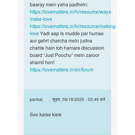
baaray mein yaha padhein:
https://lovematters.in/hi/resource/ways-
make-love
https://lovematters.in/hi/resource/making-
love
Yadi aap is mudde par humse
aur gehri charcha mein judna
chahte hain toh hamare discussion
board “Just Poocho” mein zaroor
shamil hon!
https://lovematters.in/en/forum
In
pankaj
शुक्र, 09/18/2020 - 02:49 बजे
reply
पर्मालिंक
to
Sex kaise kare
Sex
Dushyant
kaise
beta,
kare