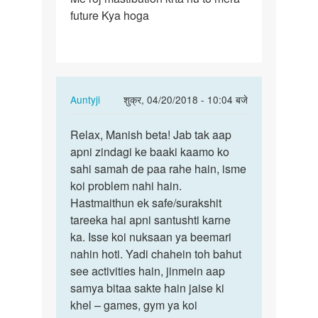
future Kya hoga
roj
mastibution
krta
hu…
In
Auntyji
शुक्र, 04/20/2018 - 10:04 बजे
reply
पर्मालिंक
to
Relax, Manish beta! Jab tak aap
Relax,
Me
apni zindagi ke baaki kaamo ko
Manish
roj
sahi samah de paa rahe hain, isme
beta!
mastibution
koi problem nahi hain.
Jab
krta
Hastmaithun ek safe/surakshit
tak…
hu…
tareeka hai apni santushti karne
by
ka. Isse koi nuksaan ya beemari
Manish
nahin hoti. Yadi chahein toh bahut
see activities hain, jinmein aap
samya bitaa sakte hain jaise ki
khel – games, gym ya koi