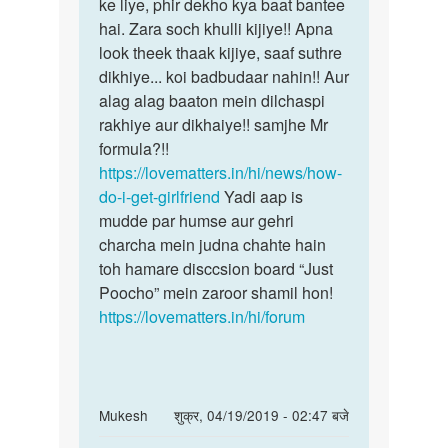
se
ke liye, phir dekho kya baat bantee
kya
baat
hai. Zara soch khulli kijiye!! Apna
baat
krne
look theek thaak kijiye, saaf suthre
by
dikhiye... koi badbudaar nahin!! Aur
raj
alag alag baaton mein dilchaspi
verma
rakhiye aur dikhaiye!! samjhe Mr
formula?!!
https://lovematters.in/hi/news/how-
do-i-get-girlfriend
Yadi aap is
mudde par humse aur gehri
charcha mein judna chahte hain
toh hamare disccsion board “Just
Poocho” mein zaroor shamil hon!
https://lovematters.in/hi/forum
In
Mukesh
शुक्र, 04/19/2019 - 02:47 बजे
reply
पर्मालिंक