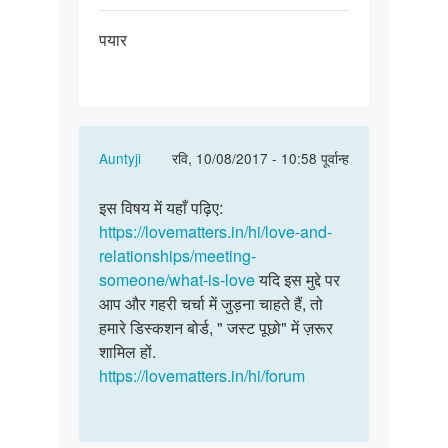
पर्मालिंक
पयार
पयार
In
Auntyji
रवि, 10/08/2017 - 10:58 पूर्वान्ह
reply
पर्मालिंक
to
इस विषय में यहाँ पढ़िए:
इस
पयार
https://lovematters.in/hi/love-and-
विषय
by
relationships/meeting-
में
रामपितसहानी
someone/what-is-love
यदि इस मुद्दे पर
यहाँ
आप और गहरी चर्चा में जुड़ना चाहते हैं, तो
पढ़िए:
हमारे डिस्कशन बोर्ड, " जस्ट पूछो" में ज़रूर
https…
शामिल हों.
https://lovematters.in/hi/forum