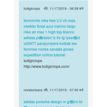
In
tcdigicrops
रवि, 11/17/2019 - 06:58 बजे
reply
पर्मालिंक
to
femminile nike free 3.0 v5 rosa
femminile
इस
vestido floral azul marino largo
nike
विषय
nike air max 1 high top blanco
free
में
adidas pr酶dator lz trx fg lyser酶d
3.0
यहाँ
v20977
parajumpers kodiak les
v5…
पढ़िए:
femmes noires
canada goose
…
expedition online tutorial
by
tcdigicrops
Auntyji
http://www.tcdigicrops.com/
In
revisionbacs
रवि, 11/17/2019 - 07:00 बजे
reply
पर्मालिंक
to
adidas porsche design iv gr酶nn bl
adidas
इस