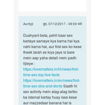
KARE
In
Auntyji
बुध, 07/12/2017 - 09:00 बजे
reply
पर्मालिंक
to
Dushyant beta, pehli baar sex
Dushyant
SEX
kartaye samaye kya karna hai kya
beta,
KAISE
nahi karna hai, aur first sex ko kese
pehli
KARE
theek tarah se kiya jaye is bare
baar
by
mein aap yaha detail mein padh
sex
Dushyant
lijieye :
Sharma
https://lovematters.in/hi/news/first-
time-sex-top-five-facts
https://lovematters.in/en/news/first-
time-sex-dos-and-donts
Saath hi
sex activity mein alag-alag tariko
ka istemal kartay huay isse kese
aur mazzedaar banana hai is