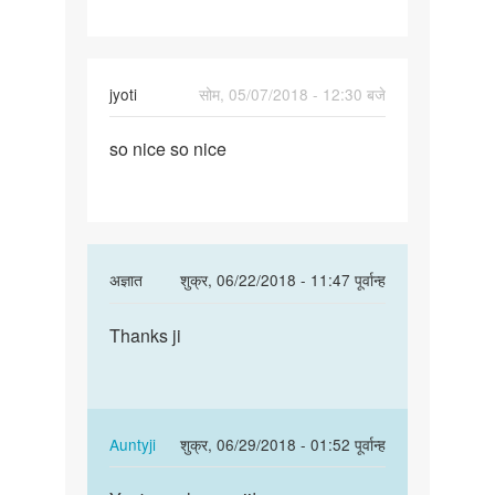
jyoti
सोम, 05/07/2018 - 12:30 बजे
पर्मालिंक
so nice so nice
so
nice
so
nice
In
अज्ञात
शुक्र, 06/22/2018 - 11:47 पूर्वान्ह
reply
पर्मालिंक
to
Thanks ji
Thanks
so
ji
nice
so
nice
In
Auntyji
शुक्र, 06/29/2018 - 01:52 पूर्वान्ह
by
reply
पर्मालिंक
jyoti