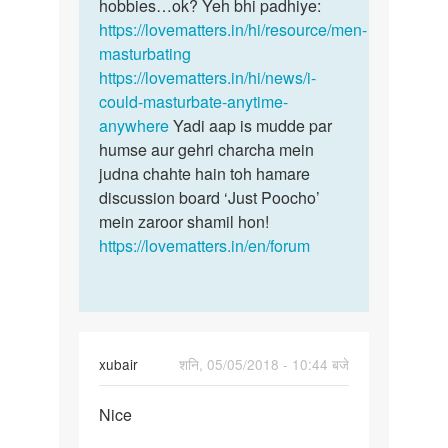
hobbies…ok? Yeh bhi padhiye:
https://lovematters.in/hi/resource/men-
masturbating
https://lovematters.in/hi/news/i-
could-masturbate-anytime-
anywhere
Yadi aap is mudde par
humse aur gehri charcha mein
judna chahte hain toh hamare
discussion board ‘Just Poocho’
mein zaroor shamil hon!
https://lovematters.in/en/forum
xubair
शनि, 05/05/2018 - 10:44 बजे
पर्मालिंक
Nice
Nice