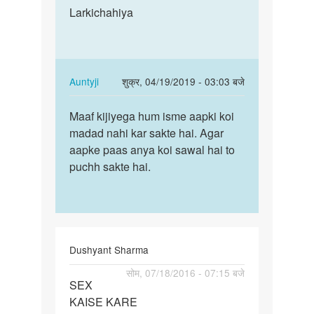
to
Larkichahiya
Larkichahiya
mai
kisi
ladkiyo
se
In
Auntyji
शुक्र, 04/19/2019 - 03:03 बजे
baat
reply
पर्मालिंक
krne
to
Maaf kijiyega hum isme aapki koi
Maaf
by
Larkichahiya
madad nahi kar sakte hai. Agar
kijiyega
raj
by
aapke paas anya koi sawal hai to
hum
verma
Mukesh
puchh sakte hai.
isme
aapki…
Dushyant Sharma
पर्मालिंक
सोम, 07/18/2016 - 07:15 बजे
SEX
SEX
KAISE KARE
KAISE