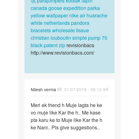
氓
parajumpers kodiak lapin
porsche
विषय
canada goose expedition parka
design
में
yellow wallpaper
nike air huarache
iv…
यहाँ
white netherlands
pandora
पढ़िए:
bracelets wholesale tissue
…
christian louboutin simple pump 70
by
black patent zip
revisionbacs
Auntyji
http://www.revisionbacs.com/
Nilesh verma
रवि, 01/07/2018 - 06:12 बजे
पर्मालिंक
Meri ek friend h Muje lagta he ke
Meri
vo muje like Kar the h.. Me kase
ek
pta karu ke to Muje like Kar the h
friend
ke Nani.. Pls give suggestions..
h
Muje