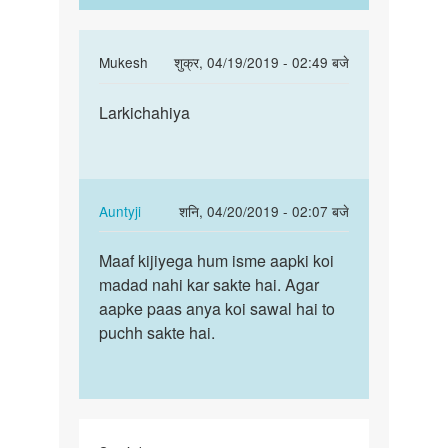
In
Mukesh
शुक्र, 04/19/2019 - 02:49 बजे
reply
पर्मालिंक
to
Larkichahiya
Larkichahiya
SEX
KAISE
KARE
by
In
Auntyji
शनि, 04/20/2019 - 02:07 बजे
Dushyant
reply
पर्मालिंक
Sharma
to
Maaf kijiyega hum isme aapki koi
Maaf
Larkichahiya
madad nahi kar sakte hai. Agar
kijiyega
by
aapke paas anya koi sawal hai to
hum
Mukesh
puchh sakte hai.
isme
aapki…