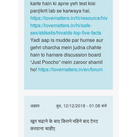
gfrd
karte hain ki apne yeh test kisi
sthiti
ke
panjikrit lab se karwaya hai.
hai…
sath…
https://lovematters.in/hi/resource/hiv
by
https://lovematters.in/hi/safe-
Inder
sex/stdsstis/hivaids-top-five-facts
Yadi aap is mudde par humse aur
gehri charcha mein judna chahte
hain to hamare discussion board
“Just Poocho” mein zaroor shamil
ho!
https://lovematters.in/en/forum
In
अज्ञात
बुध, 12/12/2018 - 01:08 बजे
reply
पर्मालिंक
to
खून चढाने के बाद कितने महिने बाद टेस्ट
खून
मेरी
करवाना चाहीए
चढाने
शादी
के