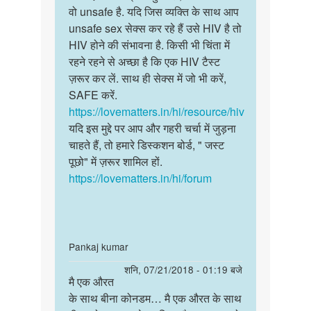
एक
वो unsafe है. यदि जिस व्यक्ति के साथ आप
चाहे
औरत
unsafe sex सेक्स कर रहे हैं उसे HIV है तो
लिंग
के
HIV होने की संभावना है. किसी भी चिंता में
का
साथ
रहने रहने से अच्छा है कि एक HIV टैस्ट
सिर्फ…
बीना
ज़रूर कर लें. साथ ही सेक्स में जो भी करें,
कोनडम…
SAFE करें.
by
https://lovematters.in/hi/resource/hiv
gautam
यदि इस मुद्दे पर आप और गहरी चर्चा में जुड़ना
sarma
चाहते हैं, तो हमारे डिस्कशन बोर्ड, " जस्ट
पूछो" में ज़रूर शामिल हों.
https://lovematters.in/hi/forum
In
Pankaj kumar
reply
पर्मालिंक
शनि, 07/21/2018 - 01:19 बजे
to
मै एक औरत
मै
मै
के साथ बीना कोनडम… मै एक औरत के साथ
एक