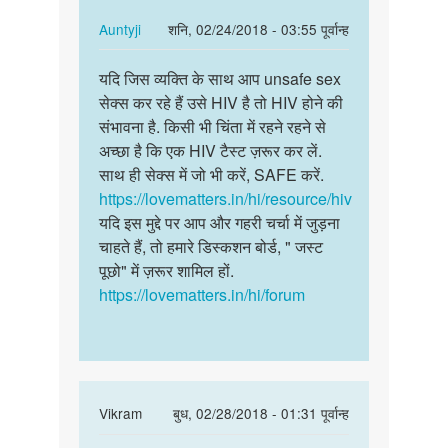
के
है
के
In
Auntyji
शनि, 02/24/2018 - 03:55 पूर्वान्ह
मैं
साथ…
reply
पर्मालिंक
एक
to
यदि जिस व्यक्ति के साथ आप unsafe sex
यदि
by
मैंने
सेक्स कर रहे हैं उसे HIV है तो HIV होने की
जिस
सुमित
AIDS
संभावना है. किसी भी चिंता में रहने रहने से
व्यक्ति
हुई
अच्छा है कि एक HIV टैस्ट ज़रूर कर लें.
के
औरत
साथ ही सेक्स में जो भी करें, SAFE करें.
साथ
के
https://lovematters.in/hi/resource/hiv
आप…
के
यदि इस मुद्दे पर आप और गहरी चर्चा में जुड़ना
साथ…
चाहते हैं, तो हमारे डिस्कशन बोर्ड, " जस्ट
by
पूछो" में ज़रूर शामिल हों.
अज्ञात
https://lovematters.in/hi/forum
In
Vikram
बुध, 02/28/2018 - 01:31 पूर्वान्ह
reply
पर्मालिंक