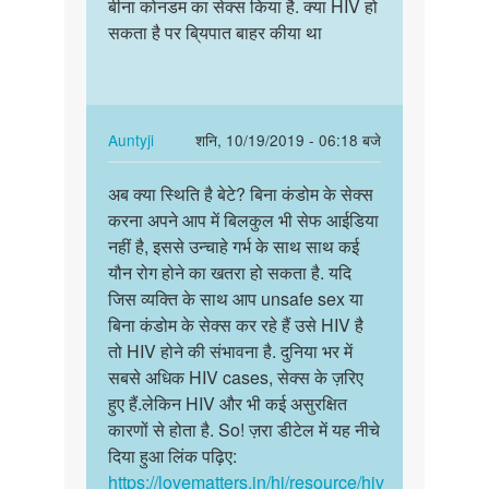
एक
बीना कोनडम का सेक्स किया है. क्या HIV हो
औरत
औरत
सकता है पर बि्यपात बाहर कीया था
के
के
साथ
साथ
बीना
बीना
कोनडम……
कोनडम…
In
Auntyji
शनि, 10/19/2019 - 06:18 बजे
by
reply
पर्मालिंक
gautam
to
अब क्या स्थिति है बेटे? बिना कंडोम के सेक्स
अब
sarma
मै
करना अपने आप में बिलकुल भी सेफ आईडिया
क्या
एक
नहीं है, इससे उन्चाहे गर्भ के साथ साथ कई
स्थिति
औरत
यौन रोग होने का खतरा हो सकता है. यदि
है
के
जिस व्यक्ति के साथ आप unsafe sex या
बेटे?
साथ
बिना कंडोम के सेक्स कर रहे हैं उसे HIV है
बिना…
बीना
तो HIV होने की संभावना है. दुनिया भर में
कोनडम……
सबसे अधिक HIV cases, सेक्स के ज़रिए
by
हुए हैं.लेकिन HIV और भी कई असुरक्षित
Pankaj
कारणों से होता है. So! ज़रा डीटेल में यह नीचे
kumar
दिया हुआ लिंक पढ़िए:
https://lovematters.in/hi/resource/hiv