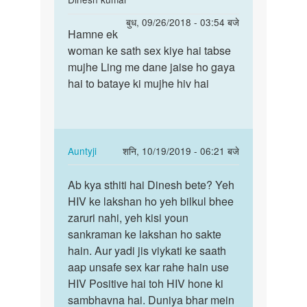
reply
पर्मालिंक
बुध, 09/26/2018 - 03:54 बजे
to
Hamne ek
Hamne
मेरी
woman ke sath sex kiye hai tabse
ek
शादी
mujhe Ling me dane jaise ho gaya
woman
हो
hai to bataye ki mujhe hiv hai
ke
चुकी
sath
है
sex…
मैं
एक
In
Auntyji
शनि, 10/19/2019 - 06:21 बजे
by
reply
पर्मालिंक
सुमित
to
Ab kya sthiti hai Dinesh bete? Yeh
Ab
Hamne
HIV ke lakshan ho yeh bilkul bhee
kya
ek
zaruri nahi, yeh kisi youn
sthiti
woman
sankraman ke lakshan ho sakte
hai
ke
hain. Aur yadi jis viykati ke saath
Dinesh…
sath
aap unsafe sex kar rahe hain use
sex…
HIV Positive hai toh HIV hone ki
by
sambhavna hai. Duniya bhar mein