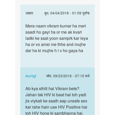
In
अज्ञात
बुध, 04/04/2018 - 01:09 पूर्वान्ह
reply
पर्मालिंक
to
Mera naam vikram kumar ha meri
Mera
मेरी
saadi ho gayi ha or me ak kvari
naam
शादी
ladki ke saat yoon samprk kar leya
vikram
हो
ha or vo amsi me thhe and mujhe
kumar
चुकी
dar ha ki mujhe h i v ho gaya ha
ha…
है
मैं
एक
by
In
Auntyji
सोम, 09/23/2019 - 07:15 बजे
सुमित
reply
पर्मालिंक
to
Ab kya sthiti hai Vikram bete?
Ab
Mera
Jahan tak HIV ki baat hai toh yadi
kya
naam
jis viykati ke saath aap unsafe sex
sthiti
vikram
kar rahe hain use HIV Positive hai
hai
kumar
toh HIV hone ki sambhavna hai.
Vikram…