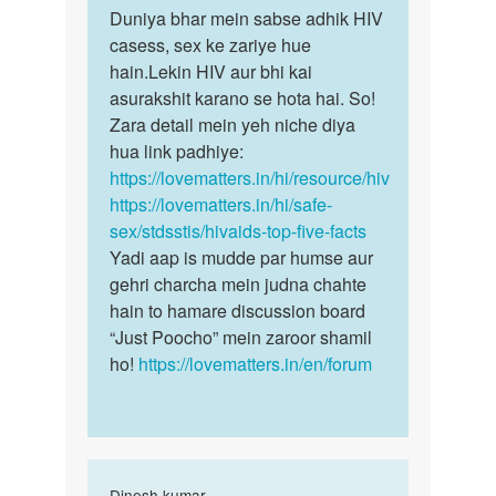
ha…
Duniya bhar mein sabse adhik HIV
by
casess, sex ke zariye hue
अज्ञात
hain.Lekin HIV aur bhi kai
asurakshit karano se hota hai. So!
Zara detail mein yeh niche diya
hua link padhiye:
https://lovematters.in/hi/resource/hiv
https://lovematters.in/hi/safe-
sex/stdsstis/hivaids-top-five-facts
Yadi aap is mudde par humse aur
gehri charcha mein judna chahte
hain to hamare discussion board
“Just Poocho” mein zaroor shamil
ho!
https://lovematters.in/en/forum
In
Dinesh kumar