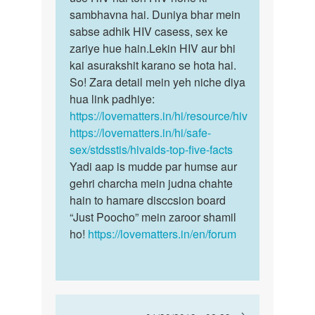
my…
sambhavna hai. Duniya bhar mein
by
sabse adhik HIV casess, sex ke
Javid
zariye hue hain.Lekin HIV aur bhi
kai asurakshit karano se hota hai.
So! Zara detail mein yeh niche diya
hua link padhiye:
https://lovematters.in/hi/resource/hiv
https://lovematters.in/hi/safe-
sex/stdsstis/hivaids-top-five-facts
Yadi aap is mudde par humse aur
gehri charcha mein judna chahte
hain to hamare disccsion board
“Just Poocho” mein zaroor shamil
ho!
https://lovematters.in/en/forum