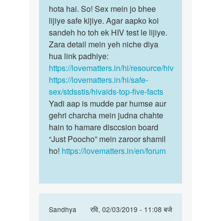
hota hai. So! Sex mein jo bhee
lijiye safe kijiye. Agar aapko koi
sandeh ho toh ek HIV test le lijiye.
Zara detail mein yeh niche diya
hua link padhiye:
https://lovematters.in/hi/resource/hiv
https://lovematters.in/hi/safe-
sex/stdsstis/hivaids-top-five-facts
Yadi aap is mudde par humse aur
gehri charcha mein judna chahte
hain to hamare disccsion board
“Just Poocho” mein zaroor shamil
ho!
https://lovematters.in/en/forum
In
Sandhya
रवि, 02/03/2019 - 11:08 बजे
reply