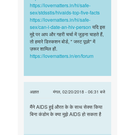
https://lovematters.in/hi/safe-
sex/stdsstis/hivaids-top-five-facts
https://lovematters.in/hi/safe-
sex/can-i-date-an-hiv-person
यदि इस
मुद्दे पर आप और गहरी चर्चा में जुड़ना चाहते हैं,
तो हमारे डिस्कशन बोर्ड, " जस्ट पूछो" में
ज़रूर शामिल हों.
https://lovematters.in/en/forum
In
अज्ञात
मंगल, 02/20/2018 - 06:31 बजे
reply
पर्मालिंक
to
मैंने AIDS हुई औरत के के साथ सेक्स किया
मैंने
मेरी
बिना कंडोम के क्या मुझे AIDS हो सकता है
AIDS
शादी
हुई
हो
औरत
चुकी