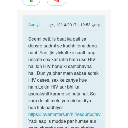
हां
नहीं
In
Auntyji
गुरु, 12/14/2017 - 12:53 पूर्वान्ह
reply
पर्मालिंक
to
Seemi beti, is baat ka pati ya
Seemi
Yadi
doosre aadmi se kuchh lena dena
beti,
apne
nahi. Yadi jis viykati ke saath aap
is
pati
unsafe sex kar rahe hain use HIV
baat
ko
hai toh HIV hone ki sambhavna
ka
chore
hai. Duniya bhar mein sabse adhik
pati…
kar…
HIV cases, sex ke zariye hue
by
hain.Lekin HIV aur bhi kai
Seema
asurakshit karano se hota hai. So
zara detail mein yeh niche diya
hua link padhiye:
https://lovematters.in/hi/resource/hiv
Yadi aap is mudde par humse aur
gehri charcha mein judna chahte