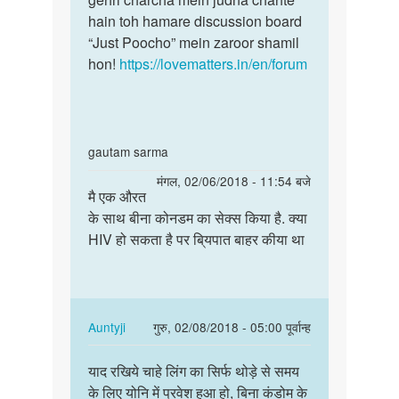
hain toh hamare discussion board
“Just Poocho” mein zaroor shamil
hon!
https://lovematters.in/en/forum
In
gautam sarma
reply
पर्मालिंक
मंगल, 02/06/2018 - 11:54 बजे
to
मै एक औरत
मै
मेरी
के साथ बीना कोनडम का सेक्स किया है. क्या
एक
शादी
HIV हो सकता है पर बि्यपात बाहर कीया था
औरत
हो
के
चुकी
साथ
है
बीना
मैं
कोनडम…
In
Auntyji
गुरु, 02/08/2018 - 05:00 पूर्वान्ह
एक
reply
पर्मालिंक
by
to
याद रखिये चाहे लिंग का सिर्फ थोड़े से समय
याद
सुमित
मै
के लिए योनि में प्रवेश हुआ हो, बिना कंडोम के
रखिये