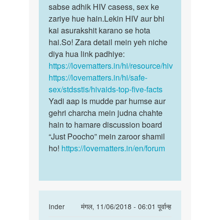
Dinesh
sabse adhik HIV casess, sex ke
kumar
zariye hue hain.Lekin HIV aur bhi
kai asurakshit karano se hota
hai.So! Zara detail mein yeh niche
diya hua link padhiye:
https://lovematters.in/hi/resource/hiv
https://lovematters.in/hi/safe-
sex/stdsstis/hivaids-top-five-facts
Yadi aap is mudde par humse aur
gehri charcha mein judna chahte
hain to hamare discussion board
“Just Poocho” mein zaroor shamil
ho!
https://lovematters.in/en/forum
In
Inder
मंगल, 11/06/2018 - 06:01 पूर्वान्ह
reply