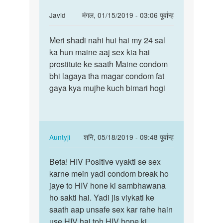
In
Javid
मंगल, 01/15/2019 - 03:06 पूर्वान्ह
reply
पर्मालिंक
to
Meri shadi nahi hui hai my 24 sal
Meri
मेरी
ka hun maine aaj sex kia hai
shadi
शादी
prostitute ke saath Maine condom
nahi
हो
bhi lagaya tha magar condom fat
hui
चुकी
gaya kya mujhe kuch bimari hogi
hai
है
my…
मैं
एक
by
In
Auntyji
शनि, 05/18/2019 - 09:48 पूर्वान्ह
सुमित
reply
पर्मालिंक
to
Beta! HIV Positive vyakti se sex
Beta!
Meri
karne mein yadi condom break ho
HIV
shadi
jaye to HIV hone ki sambhawana
Positive
nahi
ho sakti hai. Yadi jis viykati ke
vyakti
hui
saath aap unsafe sex kar rahe hain
se…
hai
use HIV hai toh HIV hone ki