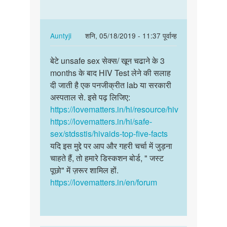
हो
बाद
चुकी
कितने
है
महिने…
In
Auntyji
शनि, 05/18/2019 - 11:37 पूर्वान्ह
मैं
reply
पर्मालिंक
एक
to
बेटे unsafe sex सेक्स/ खून चढाने के 3
बेटे
by
खून
months के बाद HIV Test लेने की सलाह
unsafe
सुमित
चढाने
दी जाती है एक पनजीक्रीत lab या सरकारी
sex
के
अस्पताल से. इसे पढ़ लिजिए:
सेक्स/
बाद
https://lovematters.in/hi/resource/hiv
खून…
कितने
https://lovematters.in/hi/safe-
महिने…
sex/stdsstis/hivaids-top-five-facts
by
यदि इस मुद्दे पर आप और गहरी चर्चा में जुड़ना
अज्ञात
चाहते हैं, तो हमारे डिस्कशन बोर्ड, " जस्ट
पूछो" में ज़रूर शामिल हों.
https://lovematters.in/en/forum