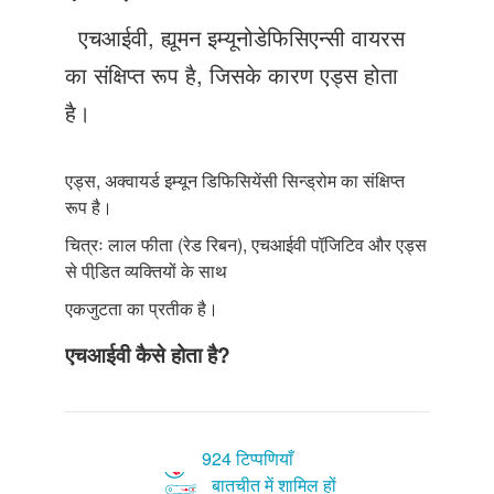
Just Poocho
एचआईवी, ह्यूमन इम्यूनोडेफिसिएन्सी वायरस
संपर्क करें
का संक्षिप्त रूप है, जिसके कारण एड्स होता
है।
एड्स, अक्वायर्ड इम्यून डिफिसियेंसी सिन्ड्रोम का संक्षिप्त
रूप है।
चित्रः लाल फीता (रेड रिबन), एचआईवी पॉजि़टिव और एड्स
से पीडि़त व्यक्तियों के साथ
एकजुटता का प्रतीक है।
एचआईवी कैसे होता है?
924 टिप्पणियाँ
बातचीत में शामिल हों