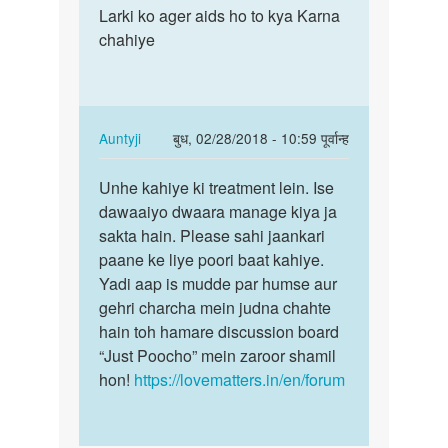
to
Larki ko ager aids ho to kya Karna
Larki
मेरी
chahiye
ko
शादी
ager
हो
aids
चुकी
ho
है
to
In
Auntyji
बुध, 02/28/2018 - 10:59 पूर्वान्ह
मैं
kya…
reply
पर्मालिंक
एक
to
Unhe kahiye ki treatment lein. Ise
Unhe
by
Larki
dawaaiyo dwaara manage kiya ja
kahiye
सुमित
ko
sakta hain. Please sahi jaankari
ki
ager
paane ke liye poori baat kahiye.
treatment…
aids
Yadi aap is mudde par humse aur
ho
gehri charcha mein judna chahte
to
hain toh hamare discussion board
kya…
“Just Poocho” mein zaroor shamil
by
hon!
https://lovematters.in/en/forum
Vikram