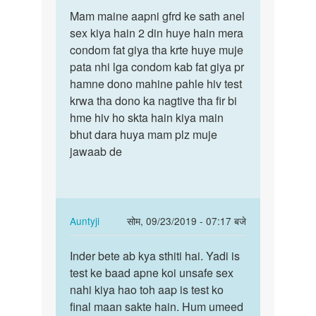
पर्मालिंक
to
Mam maine aapni gfrd ke sath anel
Mam
मेरी
sex kiya hain 2 din huye hain mera
maine
शादी
condom fat giya tha krte huye muje
aapni
हो
pata nhi lga condom kab fat giya pr
gfrd
चुकी
hamne dono mahine pahle hiv test
ke
है
krwa tha dono ka nagtive tha fir bi
sath…
मैं
hme hiv ho skta hain kiya main
एक
bhut dara huya mam plz muje
by
jawaab de
सुमित
In
Auntyji
सोम, 09/23/2019 - 07:17 बजे
reply
पर्मालिंक
to
Inder bete ab kya sthiti hai. Yadi is
Inder
Mam
test ke baad apne koi unsafe sex
bete
maine
nahi kiya hao toh aap is test ko
ab
aapni
final maan sakte hain. Hum umeed
kya