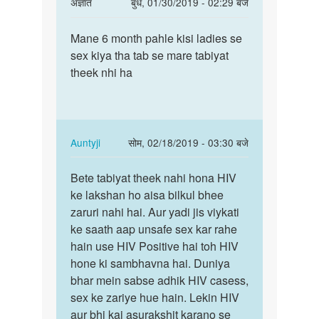
In
अज्ञात
बुध, 01/30/2019 - 02:29 बजे
reply
पर्मालिंक
to
Mane 6 month pahle kisi ladies se
Mane
मेरी
sex kiya tha tab se mare tabiyat
6
शादी
theek nhi ha
month
हो
pahle
चुकी
kisi…
है
मैं
In
Auntyji
सोम, 02/18/2019 - 03:30 बजे
एक
reply
पर्मालिंक
by
to
Bete tabiyat theek nahi hona HIV
Bete
सुमित
Mane
ke lakshan ho aisa bilkul bhee
tabiyat
6
zaruri nahi hai. Aur yadi jis viykati
theek
month
ke saath aap unsafe sex kar rahe
nahi
pahle
hain use HIV Positive hai toh HIV
hona…
kisi…
hone ki sambhavna hai. Duniya
by
bhar mein sabse adhik HIV casess,
अज्ञात
sex ke zariye hue hain. Lekin HIV
aur bhi kai asurakshit karano se