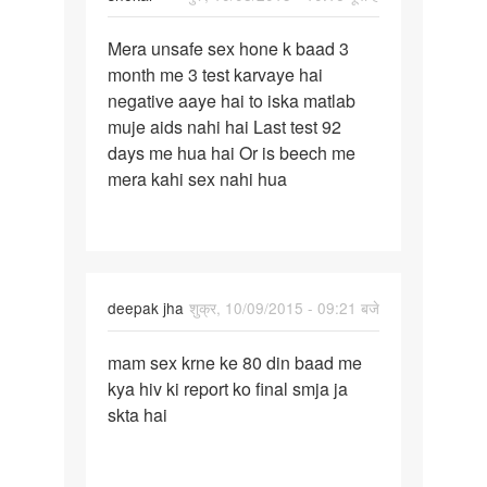
पर्मालिंक
Mera unsafe sex hone k baad 3
Mera
month me 3 test karvaye hai
unsafe
negative aaye hai to iska matlab
sex
muje aids nahi hai Last test 92
hone
days me hua hai Or is beech me
k
mera kahi sex nahi hua
baad
3
deepak jha
शुक्र, 10/09/2015 - 09:21 बजे
पर्मालिंक
mam sex krne ke 80 din baad me
mam
kya hiv ki report ko final smja ja
sex
skta hai
krne
ke
80