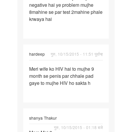
negative hai ye problem mujhe
me
8mahine se par test 2mahine phale
white
krwaya hai
spot
aur
hardeep
गुरु, 10/15/2015 - 11:51 पूर्वान्ह
पर्मालिंक
Meri wife ko HIV hai to mujhe 9
Meri
month se penis par chhale pad
wife
gaye to mujhe HIV ho sakta h
ko
HIV
hai
to
mujhe
shanya Thakur
पर्मालिंक
गुरु, 10/15/2015 - 01:18 बजे