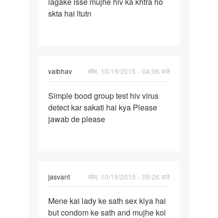
lagake isse mujhe hiv ka khtra ho
wali
skta hai ltutn
girl
se
sex
k
vaibhav
सोम, 10/19/2015 - 04:06 बजे
पर्मालिंक
Simple bood group test hiv virus
Simple
detect kar sakati hai kya Please
bood
jawab de please
group
test
hiv
jasvant
सोम, 10/19/2015 - 09:26 बजे
पर्मालिंक
Mene kai lady ke sath sex kiya hai
Mene
but condom ke sath and mujhe koi
kai