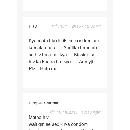
safe
PRD
शनि, 10/17/2015 - 12:08 बजे
पर्मालिंक
Kya main hiv+ladki se condom sex
Kya
karsakta huu...... Aur like handjob
main
se hiv hota hai kya..... Kissing se
hiv+ladki
hiv ka khatra hai kya...... Auntyji.....
se
Plz... Help me
condom
Deepak Sharma
पर्मालिंक
रवि, 10/18/2015 - 10:13 पूर्वान्ह
Maine hiv
Maine
wali girl se sex k iya condom
hiv