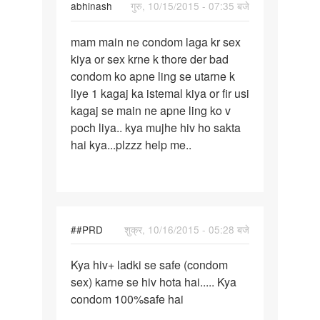
abhinash
गुरु, 10/15/2015 - 07:35 बजे
पर्मालिंक
mam main ne condom laga kr sex
mam
kiya or sex krne k thore der bad
main
condom ko apne ling se utarne k
ne
liye 1 kagaj ka istemal kiya or fir usi
condom
kagaj se main ne apne ling ko v
laga
poch liya.. kya mujhe hiv ho sakta
kr
hai kya...plzzz help me..
##PRD
शुक्र, 10/16/2015 - 05:28 बजे
पर्मालिंक
Kya hiv+ ladki se safe (condom
Kya
sex) karne se hiv hota hai..... Kya
hiv+
condom 100%safe hai
ladki
se