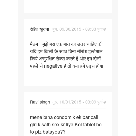
mahila
se
रोहित खुराना
बुध, 09/30/2015 - 09:33 पूर्वान्ह
पर्मालिंक
मैडम। मुझे बस एक बात का उत्तर चाहिए की
मैडम।
यदि हम किसी के साथ बिना नीरोध इस्तेमाल
मुझे
किये असुरक्षित सेक्स करते है और हम दोनों
बस
पहले से negative है तो क्या हमे एड्स होगा
एक
बात
का
उत्तर
Ravi singh
गुरु, 10/01/2015 - 03:09 पूर्वान्ह
पर्मालिंक
mene bina condom k ek bar call
mene
girl k sath sex kr liya.Koi tablet ho
bina
to plz batayea??
condom