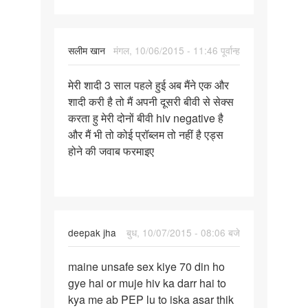
सलीम खान
मंगल, 10/06/2015 - 11:46 पूर्वान्ह
पर्मालिंक
मेरी शादी 3 साल पहले हुई अब मैंने एक और
मेरी
शादी करी है तो मैं अपनी दूसरी बीवी से सेक्स
शादी
करता हु मेरी दोनों बीवी hiv negative है
3
और मैं भी तो कोई प्रॉब्लम तो नहीं है एड्स
साल
होने की जवाब फरमाइए
पहले
हुई
अब
deepak jha
बुध, 10/07/2015 - 08:06 बजे
पर्मालिंक
maine unsafe sex kiye 70 din ho
maine
gye hai or muje hiv ka darr hai to
unsafe
kya me ab PEP lu to iska asar thik
sex