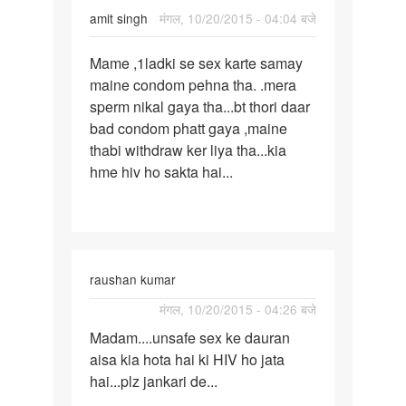
amit singh
मंगल, 10/20/2015 - 04:04 बजे
पर्मालिंक
Mame ,1ladki se sex karte samay
Mame
maine condom pehna tha. .mera
,1ladki
sperm nikal gaya tha...bt thori daar
se
bad condom phatt gaya ,maine
sex
thabi withdraw ker liya tha...kia
karte
hme hiv ho sakta hai...
raushan kumar
पर्मालिंक
मंगल, 10/20/2015 - 04:26 बजे
Madam....unsafe
Madam....unsafe sex ke dauran
sex
aisa kia hota hai ki HIV ho jata
ke
hai...plz jankari de...
dauran