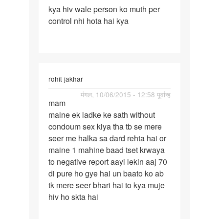
kya hiv wale person ko muth per
kya
control nhi hota hai kya
hiv
wale
person
ko
muth
rohit jakhar
पर्मालिंक
मंगल, 10/06/2015 - 12:58 पूर्वान्ह
mam
mam
maine ek ladke ke sath without
maine
condoum sex kiya tha tb se mere
ek
seer me halka sa dard rehta hai or
ladke
maine 1 mahine baad tset krwaya
ke
to negative report aayi lekin aaj 70
sath
di pure ho gye hai un baato ko ab
tk mere seer bhari hai to kya muje
hiv ho skta hai