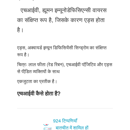
Just Poocho
एचआईवी, ह्यूमन इम्यूनोडेफिसिएन्सी वायरस
संपर्क करें
का संक्षिप्त रूप है, जिसके कारण एड्स होता
है।
एड्स, अक्वायर्ड इम्यून डिफिसियेंसी सिन्ड्रोम का संक्षिप्त
रूप है।
चित्रः लाल फीता (रेड रिबन), एचआईवी पॉजि़टिव और एड्स
से पीडि़त व्यक्तियों के साथ
एकजुटता का प्रतीक है।
एचआईवी कैसे होता है?
924 टिप्पणियाँ
बातचीत में शामिल हों