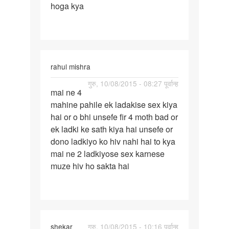
hoga kya
kiye
70
din
rahul mishra
पर्मालिंक
गुरु, 10/08/2015 - 08:27 पूर्वान्ह
mai ne 4
mai
mahine pahile ek ladakise sex kiya
ne
hai or o bhi unsefe fir 4 moth bad or
4
ek ladki ke sath kiya hai unsefe or
mahine
dono ladkiyo ko hiv nahi hai to kya
pahile
mai ne 2 ladkiyose sex karnese
ek
muze hiv ho sakta hai
shekar
गुरु, 10/08/2015 - 10:16 पूर्वान्ह