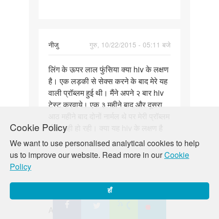
नीजु
गुरु, 10/22/2015 - 05:11 बजे
पर्मालिंक
लिंग के ऊपर लाल फुंसिया क्या hiv के लक्षण
लिंग
है। एक लड़की से सेक्स करने के बाद मेरे यह
के
वाली प्रॉब्लम हुई थी। मैंने अपने २ बार hiv
ऊपर
टेस्ट करवाये। एक ३ महीने बाद और दूसरा
लाल
आठ महीने बाद दोनों नार्मल थे पर मेरी प्रॉब्लम
फुंसिया
Cookie Policy
ठीक नही हो रही। क्या यह hiv के लक्षण है
क्या
We want to use personalised analytical cookies to help
us to improve our website. Read more in our
Cookie
Policy
randhir
शुक्र, 10/23/2015 - 03:09 बजे
हाँ
पर्मालिंक
Auntiji maine apni partner ke muh
Auntiji