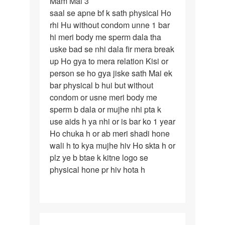
Mam Mai 3
Mam
saal se apne bf k sath physical Ho
Mai
rhi Hu without condom unne 1 bar
3
hi meri body me sperm dala tha
saal
uske bad se nhi dala fir mera break
se
up Ho gya to mera relation Kisi or
apne
person se ho gya jiske sath Mai ek
bf
bar physical b hui but without
k
condom or usne meri body me
sperm b dala or mujhe nhi pta k
use aids h ya nhi or is bar ko 1 year
Ho chuka h or ab meri shadi hone
wali h to kya mujhe hiv Ho skta h or
plz ye b btae k kitne logo se
physical hone pr hiv hota h