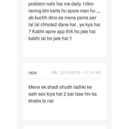
problem nahi hai me daily 10km
lady
raning bhi karta hu spors man hu ,,,
ke
ab kuchh dino se mene penis per
sath
lal lal chhote2 dane hai , ye kya hai
sex
? Kabhi apne app thik ho jate hai
kabhi lal ho jate hai !!
raza
सोम, 10/19/2015 - 11:14 बजे
पर्मालिंक
Mene ek shadi shudh ladhki ke
Mene
sath sex kiya hai 2 bar isse hiv ka
ek
khatra to nai
shadi
shudh
ladhki
ke