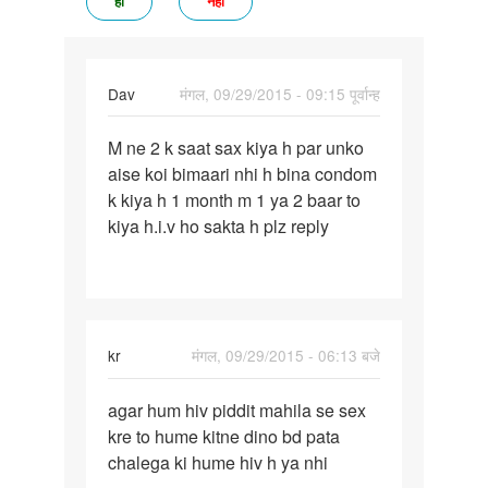
हां
नहीं
Dav
मंगल, 09/29/2015 - 09:15 पूर्वान्ह
पर्मालिंक
M ne 2 k saat sax kiya h par unko
M
aise koi bimaari nhi h bina condom
ne
k kiya h 1 month m 1 ya 2 baar to
2
kiya h.i.v ho sakta h plz reply
k
saat
sax
kiya
h
kr
मंगल, 09/29/2015 - 06:13 बजे
par
पर्मालिंक
agar hum hiv piddit mahila se sex
agar
kre to hume kitne dino bd pata
hum
chalega ki hume hiv h ya nhi
hiv
piddit