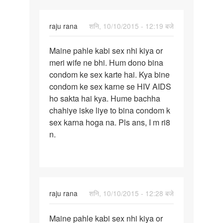
din
baad
raju rana
शनि, 10/10/2015 - 12:19 बजे
पर्मालिंक
Maine pahle kabi sex nhi kiya or
Maine
meri wife ne bhi. Hum dono bina
pahle
condom ke sex karte hai. Kya bine
kabi
condom ke sex karne se HIV AIDS
sex
ho sakta hai kya. Hume bachha
nhi
chahiye iske liye to bina condom k
kiya
sex karna hoga na. Pls ans, I m ri8
n.
raju rana
शनि, 10/10/2015 - 12:28 बजे
पर्मालिंक
Maine pahle kabi sex nhi kiya or
Maine