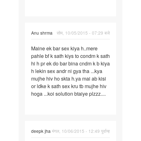
k
ek
bar
Anu shrma
सोम, 10/05/2015 - 07:29 बजे
पर्मालिंक
Maine ek bar sex kiya h..mere
Maine
pahle bf k sath kiys to condm k sath
ek
hi h pr ek do bar bina cndm k b kiya
bar
h lekin sex andr ni gya tha ...kya
sex
mujhe hiv ho skta h.ya mai ab kisi
kiya
or ldke k sath sex kru tb mujhe hiv
h..mere
hoga ...koi solution btaiye plzzz....
deepk jha
मंगल, 10/06/2015 - 12:49 पूर्वान्ह
पर्मालिंक