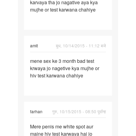
karvaya tha jo nagative aya kya
sex
mujhe or test karwana chahiye
ke
char
month
test
amit
बुध, 10/14/2015 - 11:12 बजे
पर्मालिंक
mene sex ke 3 month bad test
mene
krwaya jo nagetive kya mujhe or
sex
hiv test karwana chahiye
ke
3
month
bad
test
farhan
गुरु, 10/15/2015 - 08:50 पूर्वान्ह
पर्मालिंक
Mere penis me white spot aur
Mere
maine hiv test karwaya hai jo
penis