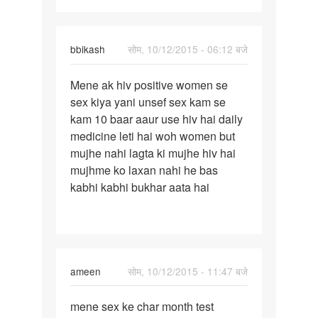
bbikash
सोम, 10/12/2015 - 06:12 बजे
पर्मालिंक
Mene ak hiv positive women se
Mene
sex kiya yani unsef sex kam se
ak
kam 10 baar aaur use hiv hai daily
hiv
medicine leti hai woh women but
positive
mujhe nahi lagta ki mujhe hiv hai
women
mujhme ko laxan nahi he bas
se
kabhi kabhi bukhar aata hai
ameen
सोम, 10/12/2015 - 11:47 बजे
पर्मालिंक
mene sex ke char month test
mene