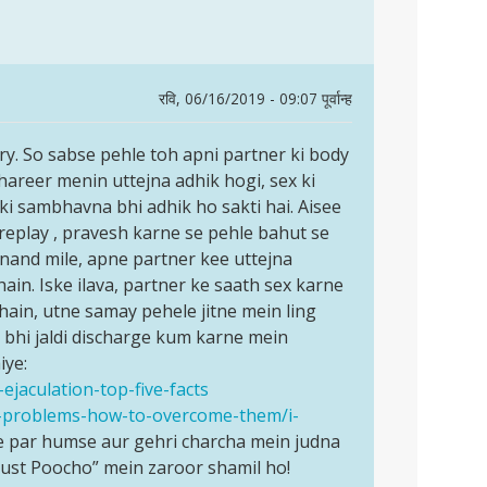
रवि, 06/16/2019 - 09:07 पूर्वान्ह
rry. So sabse pehle toh apni partner ki body
 shareer menin uttejna adhik hogi, sex ki
i sambhavna bhi adhik ho sakti hai. Aisee
oreplay , pravesh karne se pehle bahut se
anand mile, apne partner kee uttejna
ain. Iske ilava, partner ke saath sex karne
hain, utne samay pehele jitne mein ling
 bhi jaldi discharge kum karne mein
iye:
ejaculation-top-five-facts
ex-problems-how-to-overcome-them/i-
e par humse aur gehri charcha mein judna
Just Poocho” mein zaroor shamil ho!