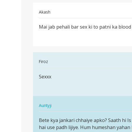
Akash
पर्मालिंक
Mai jab pehali bar sex ki to patni ka blood
Mai
jab
pehali
bar
sex
In
Firoz
ki
reply
to
पर्मालिंक
to
Sexxx
Sexxx
Mai
jab
pehali
bar
In
Auntyji
sex
reply
पर्मालिंक
ki
to
Bete kya jankari chhaiye apko? Saath hi I
Bete
to
Sexxx
hai use padh lijiye. Hum humeshan yahan h
kya
by