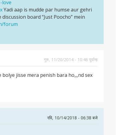
-love
ex
Yadi aap is mudde par humse aur gehri
 discussion board “Just Poocho” mein
en/forum
गुरु, 11/20/2014 - 10:46 पूर्वान्ह
 bolye jisse mera penish bara ho,,,nd sex
रवि, 10/14/2018 - 06:38 बजे