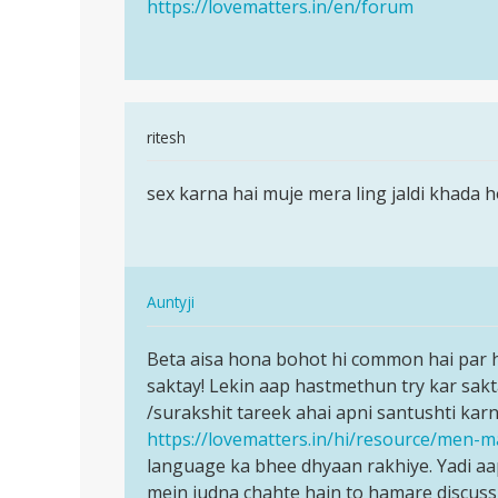
https://lovematters.in/en/forum
In
ritesh
reply
पर्मालिंक
to
sex karna hai muje mera ling jaldi khada 
sex
Mera
karna
penish
hai
ka
muje
size
In
mera
Auntyji
chota
reply
land…
पर्मालिंक
hai
to
Beta aisa hona bohot hi common hai par h
Beta
by
sex
saktay! Lekin aap hastmethun try kar sak
aisa
Sahil
karna
/surakshit tareek ahai apni santushti karn
hona
sekh
hai
https://lovematters.in/hi/resource/men-
bohot
muje
language ka bhee dhyaan rakhiye. Yadi a
hi…
mera
mein judna chahte hain to hamare discuss