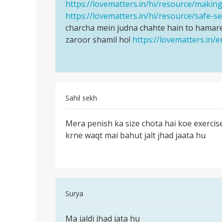
by
https://lovematters.in/hi/resource/making
jankari
Akash
Firoz
https://lovematters.in/hi/resource/safe-s
chhaiye…
charcha mein judna chahte hain to hamare
zaroor shamil ho!
https://lovematters.in/
Sahil sekh
पर्मालिंक
Mera penish ka size chota hai koe exercise
Mera
krne waqt mai bahut jalt jhad jaata hu
penish
ka
size
chota
hai
In
Surya
reply
पर्मालिंक
to
Ma jaldi jhad jata hu
Ma