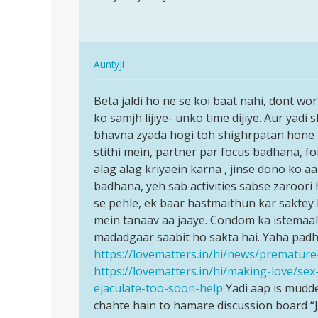
Mera
jaldi
penish
jhad
ka
jata
size
In
hu
Auntyji
chota
reply
पर्मालिंक
hai
to
Beta jaldi ho ne se koi baat nahi, dont wo
Beta
by
Ma
ko samjh lijiye- unko time dijiye. Aur yadi
jaldi
Sahil
jaldi
bhavna zyada hogi toh shighrpatan hone k
ho
sekh
jhad
stithi mein, partner par focus badhana, f
ne
jata
alag alag kriyaein karna , jinse dono ko a
se
hu
badhana, yeh sab activities sabse zaroori h
koi
by
se pehle, ek baar hastmaithun kar saktey 
baat…
Surya
mein tanaav aa jaaye. Condom ka istemaal
madadgaar saabit ho sakta hai. Yaha padh
https://lovematters.in/hi/news/premature-
https://lovematters.in/hi/making-love/s
ejaculate-too-soon-help
Yadi aap is mudd
chahte hain to hamare discussion board “