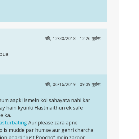
रवि, 12/30/2018 - 12:26 पूर्वान्ह
houa
रवि, 06/16/2019 - 09:09 पूर्वान्ह
um aapki ismein koi sahayata nahi kar
tay hain kyunki Hastmaithun ek safe
e ka.
masturbating
Aur please zara apne
ap is mudde par humse aur gehri charcha
ion board “Just Poocho” mein zaroor