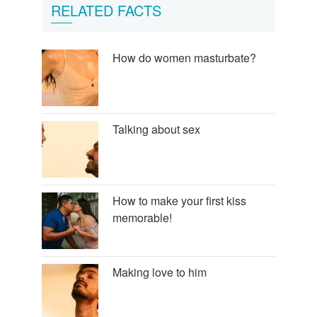
RELATED FACTS
How do women masturbate?
Talking about sex
How to make your first kiss
memorable!
Making love to him