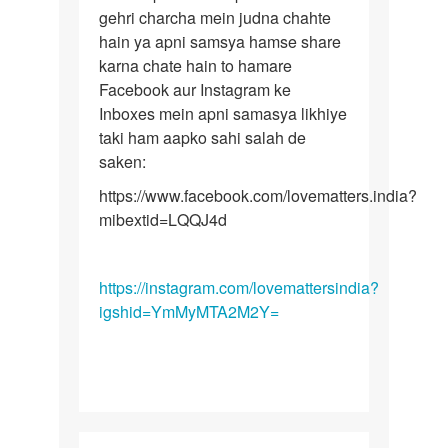
gehri charcha mein judna chahte
aap
hain ya apni samsya hamse share
is
karna chate hain to hamare
mudde
Facebook aur Instagram ke
par
Inboxes mein apni samasya likhiye
humse…
taki ham aapko sahi salah de
saken:
https://www.facebook.com/lovematters.india?
mibextid=LQQJ4d
https://instagram.com/lovemattersindia?
igshid=YmMyMTA2M2Y=