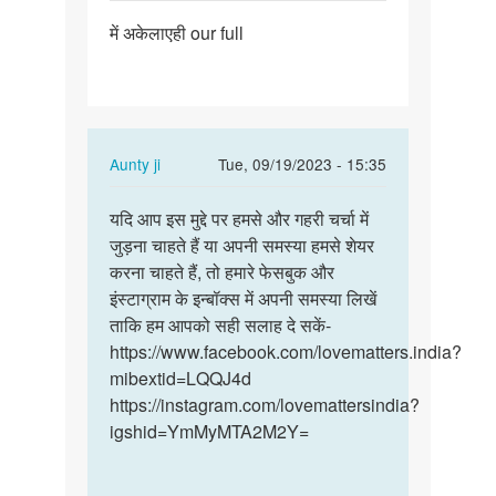
Permalink
में अकेलाएही our full
में
अकेलाएही
our
full
In
Aunty ji
Tue, 09/19/2023 - 15:35
reply
Permalink
to
यदि आप इस मुद्दे पर हमसे और गहरी चर्चा में
यदि
में
जुड़ना चाहते हैं या अपनी समस्या हमसे शेयर
आप
अकेलाएही
करना चाहते हैं, तो हमारे फेसबुक और
इस
our
इंस्टाग्राम के इन्बॉक्स में अपनी समस्या लिखें
मुद्दे
full
ताकि हम आपको सही सलाह दे सकें-
पर
by
https://www.facebook.com/lovematters.india?
हमसे
DK
mibextid=LQQJ4d
और…
https://instagram.com/lovemattersindia?
igshid=YmMyMTA2M2Y=