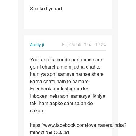
Permalink
Sex ke liye rad
Sex
ke
liye
rad
Aunty ji
Fri, 05/24/2024 - 12:24
Permalink
Yadi aap is mudde par humse aur
Yadi
gehri charcha mein judna chahte
aap
hain ya apni samsya hamse share
is
karna chate hain to hamare
mudde
Facebook aur Instagram ke
par
Inboxes mein apni samasya likhiye
humse…
taki ham aapko sahi salah de
saken:
https://www.facebook.com/lovematters.india?
mibextid=LQQJ4d