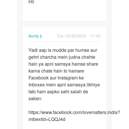
Hii
Hii
Aunty ji
Tue, 03/26/2024 - 17:43
Permalink
Yadi aap is mudde par humse aur
Yadi
gehri charcha mein judna chahte
aap
hain ya apni samsya hamse share
is
karna chate hain to hamare
mudde
Facebook aur Instagram ke
par
Inboxes mein apni samasya likhiye
humse…
taki ham aapko sahi salah de
saken:
https://www.facebook.com/lovematters.india?
mibextid=LQQJ4d