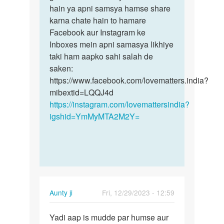
by
hain ya apni samsya hamse share
is
Abhishek
karna chate hain to hamare
mudde
Facebook aur Instagram ke
par
Inboxes mein apni samasya likhiye
humse…
taki ham aapko sahi salah de
saken:
https://www.facebook.com/lovematters.india?
mibextid=LQQJ4d
https://instagram.com/lovemattersindia?
igshid=YmMyMTA2M2Y=
Aunty ji
Fri, 12/29/2023 - 12:59
Permalink
Yadi aap is mudde par humse aur
Yadi