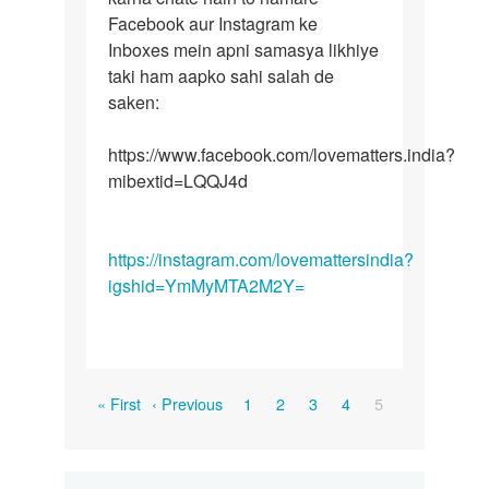
Facebook aur Instagram ke
Inboxes mein apni samasya likhiye
taki ham aapko sahi salah de
saken:
https://www.facebook.com/lovematters.india?
mibextid=LQQJ4d
https://instagram.com/lovemattersindia?
igshid=YmMyMTA2M2Y=
Pagination
First
Previous
Page
Page
Page
Page
Current
« First
‹ Previous
1
2
3
4
5
page
page
page