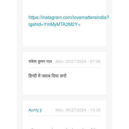
https://instagram.com/lovemattersindia?
igshid=YmMyMTA2M2Y=
राकेश कुमार पाल
Mon, 05/27/2024 - 07:06
Permalink
हिन्दी में जवाब दिया करो
हिन्दी
में
जवाब
दिया
करो
Aunty ji
Mon, 05/27/2024 - 13:35
Permalink
यदि