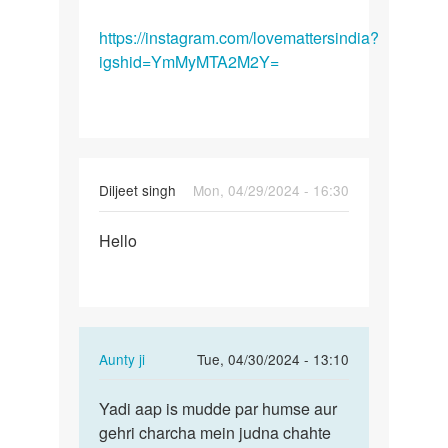
https://instagram.com/lovemattersindia?
igshid=YmMyMTA2M2Y=
Diljeet singh
Mon, 04/29/2024 - 16:30
Permalink
Hello
Hello
In
Aunty ji
Tue, 04/30/2024 - 13:10
reply
Permalink
to
Yadi aap is mudde par humse aur
Yadi
Hello
gehri charcha mein judna chahte
aap