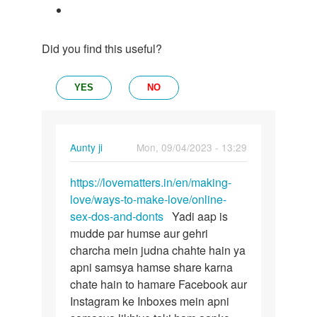
Did you find this useful?
YES
NO
Aunty ji
Mon, 09/04/2023 - 13:29
Permalink
https://lovematters.in/en/making-
https://lovematters.in/en…
love/ways-to-make-love/online-
sex-dos-and-donts
Yadi aap is
mudde par humse aur gehri
charcha mein judna chahte hain ya
apni samsya hamse share karna
chate hain to hamare Facebook aur
Instagram ke Inboxes mein apni