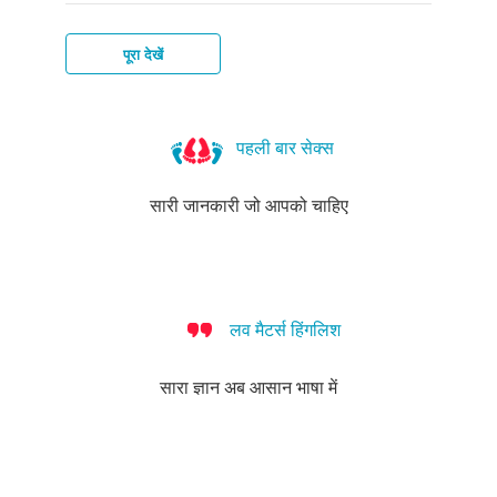
पूरा देखें
जेनिटल
वाटर
हेपिटाइटिस-
प्यूबिक
स्कैबीज़
बैक्टीरियल
हर्पीज़
वाटर्स
बी
लाइस
वेजिनोसिस
पहली बार सेक्स
सारी जानकारी जो आपको चाहिए
लव मैटर्स हिंगलिश
सारा ज्ञान अब आसान भाषा में