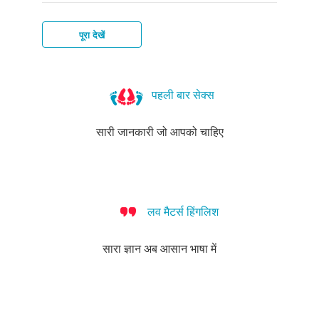
पूरा देखें
जेनिटल
वाटर
हेपिटाइटिस-
प्यूबिक
स्कैबीज़
बैक्टीरियल
हर्पीज़
वाटर्स
बी
लाइस
वेजिनोसिस
पहली बार सेक्स
सारी जानकारी जो आपको चाहिए
लव मैटर्स हिंगलिश
सारा ज्ञान अब आसान भाषा में