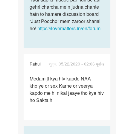
gehri charcha mein judna chahte
hain to hamare discussion board
“Just Poocho” mein zaroor shamil
ho!
https://lovematters.in/en/forum
Rahul
शुक्र, 05/22/2020 - 02:06 पूर्वान्ह
पर्मालिंक
Medam ji kya hiv kapdo NAA
Medam
kholye or sex Karne or veerya
ji
kapdo me hi nikal jaaye tho kya hiv
kya
ho Sakta h
hiv
kapdo
NAA…