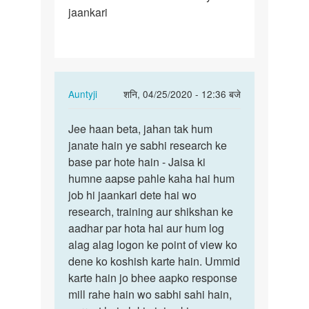
jaankari
aap
Jo
jaankari…
In
Auntyji
शनि, 04/25/2020 - 12:36 बजे
reply
पर्मालिंक
to
Jee haan beta, jahan tak hum
Jee
Aunti
janate hain ye sabhi research ke
haan
ji
base par hote hain - Jaisa ki
beta,
aap
humne aapse pahle kaha hai hum
jahan
Jo
job hi jaankari dete hai wo
tak
jaankari…
research, training aur shikshan ke
hum…
by
aadhar par hota hai aur hum log
Mandeep
alag alag logon ke point of view ko
dene ko koshish karte hain. Ummid
karte hain jo bhee aapko response
mill rahe hain wo sabhi sahi hain,