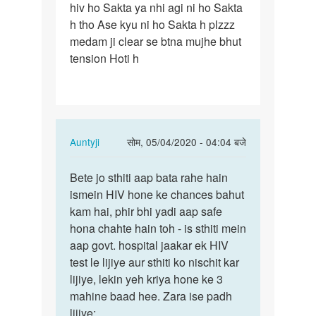
hiv ho Sakta ya nhi agi ni ho Sakta
h tho Ase kyu ni ho Sakta h plzzz
medam ji clear se btna mujhe bhut
tension Hoti h
In
Auntyji
सोम, 05/04/2020 - 04:04 बजे
reply
पर्मालिंक
to
Bete jo sthiti aap bata rahe hain
Bete
Medam
ismein HIV hone ke chances bahut
jo
ji
kam hai, phir bhi yadi aap safe
sthiti
Mene
hona chahte hain toh - is sthiti mein
aap
ek
aap govt. hospital jaakar ek HIV
bata
ladki
test le lijiye aur sthiti ko nischit kar
rahe…
se…
lijiye, lekin yeh kriya hone ke 3
by
mahine baad hee. Zara ise padh
Rajesh
lijiye: