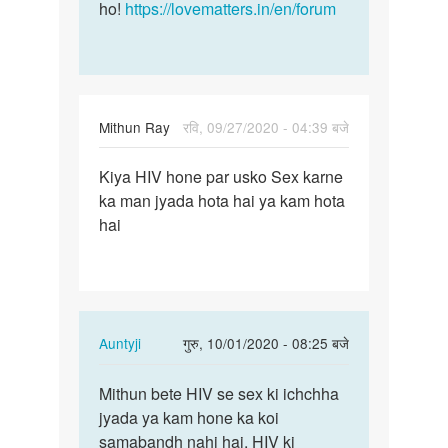
ho!
https://lovematters.in/en/forum
Mithun Ray
रवि, 09/27/2020 - 04:39 बजे
पर्मालिंक
Kiya HIV hone par usko Sex karne
Kiya
ka man jyada hota hai ya kam hota
HIV
hai
hone
par
usko
Sex…
In
Auntyji
गुरु, 10/01/2020 - 08:25 बजे
reply
पर्मालिंक
to
Mithun bete HIV se sex ki ichchha
Mithun
Kiya
jyada ya kam hone ka koi
bete
HIV
samabandh nahi hai. HIV ki
HIV