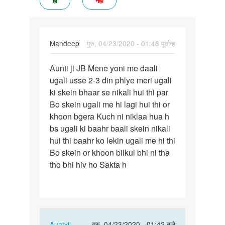
हां
नहीं
Mandeep
गुरु, 04/23/2020 - 01:48 पूर्वान्ह
पर्मालिंक
Aunti ji JB Mene yoni me daali
Aunti
ugali usse 2-3 din phlye meri ugali
ji
ki skein bhaar se nikali hui thi par
JB
Bo skein ugali me hi lagi hui thi or
Mene
khoon bgera Kuch ni niklaa hua h
yoni
bs ugali ki baahr baali skein nikali
me…
hui thi baahr ko lekin ugali me hi thi
Bo skein or khoon bilkul bhi ni tha
tho bhi hiv ho Sakta h
In
Auntyji
गुरु, 04/23/2020 - 01:42 बजे