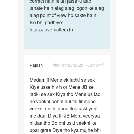
correct hain lekin jaisa ki aap
janate hain alag alag logon ke alag
alag point of view ho sakte hain.
Ise bhi padhiye:
https://lovematters.in
Rajesh
मंगल, 04/28/2020 - 06:48 बजे
पर्मालिंक
Medam ji Mene ek ladki se sex
Medam
Kiya usse hiv h or Mene JB se
ji
ladki se sex Kiya tho Mene us ladi
Mene
ne veekni pehni hui thi fir mene
ek
veekni me hi apna ling uski yoni
ladki
me daal Diya fir JB Mera veeryaa
se…
niklaa tho Bo bhi uski veekni ke
upar giraa Diya tho kya mujhe bhi