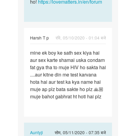
ho!
https://lovematters.in/en/forum
Harsh T p
रवि, 05/10/2020 - 01:04 बजे
पर्मालिंक
mine ek boy ke sath sex kiya hai
mine
aur sex karte shamai uska condam
ek
fat gya tha to muje HIV ho sakta hai
boy
....aur kitne din me test karvana
ke
hota hai aur test ka kya name hai
sath
muje ap plz bata sakte ho plz 🙏🏼
sex
muje bahot gabhrat ht hoti hai plz
kiya…
In
Auntyji
सोम, 05/11/2020 - 07:35 बजे