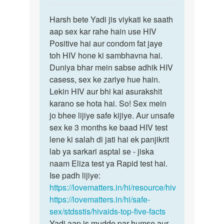
reply
पर्मालिंक
to
Harsh bete Yadi jis viykati ke saath
Harsh
mine
aap sex kar rahe hain use HIV
bete
ek
Positive hai aur condom fat jaye
Yadi
boy
toh HIV hone ki sambhavna hai.
jis
ke
Duniya bhar mein sabse adhik HIV
viykati…
sath
casess, sex ke zariye hue hain.
sex
Lekin HIV aur bhi kai asurakshit
kiya…
karano se hota hai. So! Sex mein
by
jo bhee lijiye safe kijiye. Aur unsafe
Harsh
sex ke 3 months ke baad HIV test
T
lene ki salah di jati hai ek panjikrit
p
lab ya sarkari asptal se - jiska
naam Eliza test ya Rapid test hai.
Ise padh lijiye:
https://lovematters.in/hi/resource/hiv
https://lovematters.in/hi/safe-
sex/stdsstis/hivaids-top-five-facts
Yadi aap is mudde par humse aur