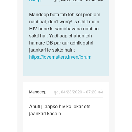
reply
पर्मालिंक
to
Mandeep beta tab toh koi problem
Mandeep
Aunti
nahi hai, don't worry! Is sthiti mein
beta
ji
HIV hone ki sambhavana nahi ho
tab
JB
sakti hai. Yadi aap chahen toh
toh
Mene
hamare DB par aur adhik gahri
koi…
yoni
jaankari le sakte hain:
me…
https://lovematters.in/en/forum
by
Mandeep
Mandeep
गुरु, 04/23/2020 - 07:20 बजे
पर्मालिंक
Anuti ji aapko hiv ko lekar etni
Anuti
jaankari kase h
ji
aapko
hiv