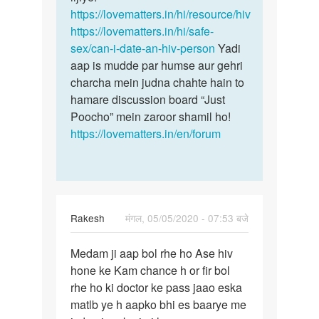
https://lovematters.in/hi/resource/hiv
https://lovematters.in/hi/safe-
sex/can-i-date-an-hiv-person
Yadi
aap is mudde par humse aur gehri
charcha mein judna chahte hain to
hamare discussion board “Just
Poocho” mein zaroor shamil ho!
https://lovematters.in/en/forum
Rakesh
मंगल, 05/05/2020 - 07:53 बजे
पर्मालिंक
Medam ji aap bol rhe ho Ase hiv
Medam
hone ke Kam chance h or fir bol
ji
rhe ho ki doctor ke pass jaao eska
aap
matlb ye h aapko bhi es baarye me
bol