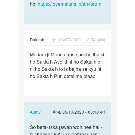
ho!
https://lovematters.in/en/forum
Rakesh
गुरु, 05/07/2020 - 12:24 पूर्वान्ह
पर्मालिंक
Medam ji Mene aapse pucha tha ki
Medam
ho Sakta h Ase ki ni ho Sakta h or
ji
ni ho Sakta h to is bajha se kyu ni
Mene
ho Sakta h Puri detel me btaao
aapse
pucha…
In
Auntyji
मंगल, 05/19/2020 - 03:10 बजे
reply
पर्मालिंक
to
So beta- iska jawab woh hee hai -
So
Medam
ki chances NAA ke barabar han
beta-