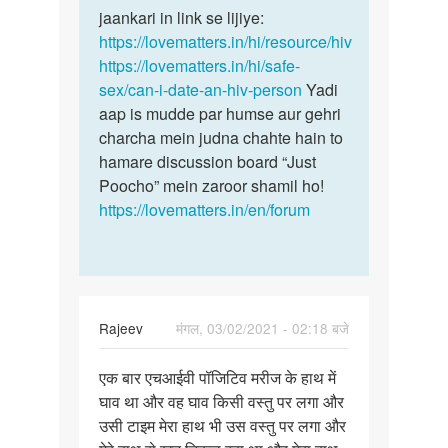
hone
jaankari in link se lijiye:
se
par
https://lovematters.in/hi/resource/hiv
sex
usko
https://lovematters.in/hi/safe-
ki…
Sex…
sex/can-i-date-an-hiv-person
Yadi
by
aap is mudde par humse aur gehri
Mithun
charcha mein judna chahte hain to
Ray
hamare discussion board “Just
Poocho” mein zaroor shamil ho!
https://lovematters.in/en/forum
Rajeev
मंगल, 03/02/2021 - 02:18 बजे
पर्मालिंक
एक बार एचआईवी पॉजिटिव मरीज के हाथ में
एक
घाव था और वह घाव किसी वस्तु पर लगा और
बार
उसी टाइम मेरा हाथ भी उस वस्तु पर लगा और
एचआईवी