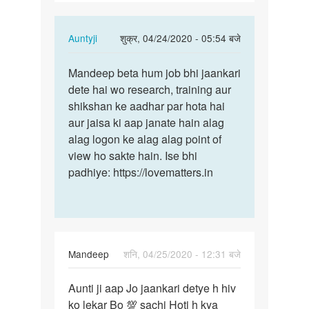
ko
lekar…
In
Auntyji
शुक्र, 04/24/2020 - 05:54 बजे
reply
पर्मालिंक
to
Mandeep beta hum job bhi jaankari
Mandeep
Anuti
dete hai wo research, training aur
beta
ji
shikshan ke aadhar par hota hai
hum
aapko
aur jaisa ki aap janate hain alag
job
hiv
alag logon ke alag alag point of
bhi…
ko
view ho sakte hain. Ise bhi
lekar…
padhiye: https://lovematters.in
by
Mandeep
Mandeep
शनि, 04/25/2020 - 12:31 बजे
पर्मालिंक
Aunti ji aap Jo jaankari detye h hiv
Aunti
ko lekar Bo 💯 sachi Hoti h kya
ji