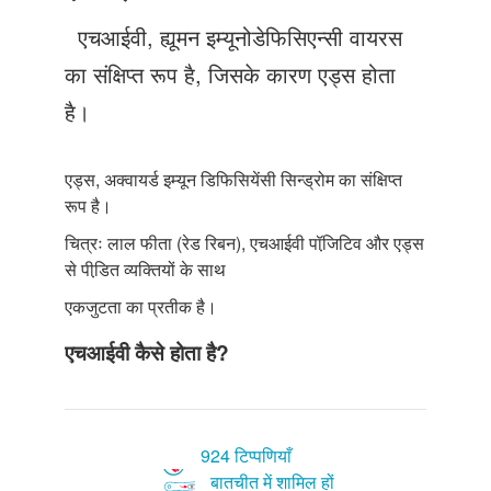
Just Poocho
एचआईवी, ह्यूमन इम्यूनोडेफिसिएन्सी वायरस
संपर्क करें
का संक्षिप्त रूप है, जिसके कारण एड्स होता
है।
एड्स, अक्वायर्ड इम्यून डिफिसियेंसी सिन्ड्रोम का संक्षिप्त
रूप है।
चित्रः लाल फीता (रेड रिबन), एचआईवी पॉजि़टिव और एड्स
से पीडि़त व्यक्तियों के साथ
एकजुटता का प्रतीक है।
एचआईवी कैसे होता है?
924 टिप्पणियाँ
बातचीत में शामिल हों