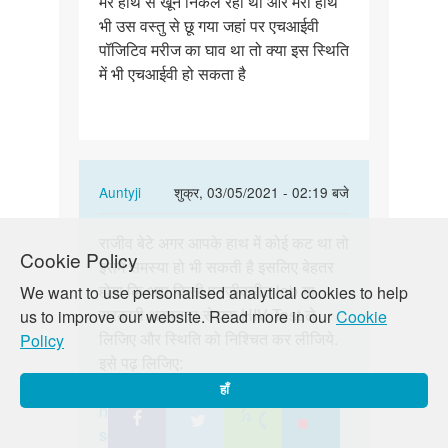
मेरे हाथ से खून निकल रहा था और मेरा हाथ
पॉजिटिव
भी उस वस्तु से छू गया जहां पर एचआईवी
मरीज…
पॉजिटिव मरीज का घाव था तो क्या इस स्थिति
में भी एचआईवी हो सकता है
In
Auntyji
शुक्र, 03/05/2021 - 02:19 बजे
reply
पर्मालिंक
to
राजीव बेटे अगर आपके हाथ में कोई कट था तो
राजीव
Cookie Policy
एक
इसमें समस्या हो भी सकती है इसलिए बेहतर
बेटे
बार
होगा कि आप किसी पनजीक्रीत lab या
We want to use personalised analytical cookies to help
अगर
एचआईवी
सरकारी अस्पताल से एक HIV Test ले
us to improve our website. Read more in our
Cookie
आपके
पॉजिटिव
लिजिए और स्थिति को निश्चित कर लीजिये.
Policy
हाथ
मरीज…
इसे पढ़ लिजिए:
में…
by
https://lovematters.in/hi/resource/hiv
हाँ
Rajeev
https://lovematters.in/hi/safe-
sex/stdsstis/hivaids-top-five-facts