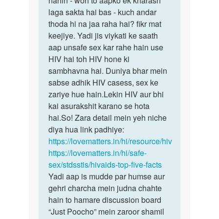
nahin - woh to aapko ek kharash
kise
laga sakta hai bas - kuch andar
nakhoon
hiv
thoda hi na jaa raha hai? fikr mat
ka
pesant
keejiye. Yadi jis viykati ke saath
koi…
ke
aap unsafe sex kar rahe hain use
nakun…
HIV hai toh HIV hone ki
by
sambhavna hai. Duniya bhar mein
Rajesh
sabse adhik HIV casess, sex ke
zariye hue hain.Lekin HIV aur bhi
kai asurakshit karano se hota
hai.So! Zara detail mein yeh niche
diya hua link padhiye:
https://lovematters.in/hi/resource/hiv
https://lovematters.in/hi/safe-
sex/stdsstis/hivaids-top-five-facts
Yadi aap is mudde par humse aur
gehri charcha mein judna chahte
hain to hamare discussion board
“Just Poocho” mein zaroor shamil