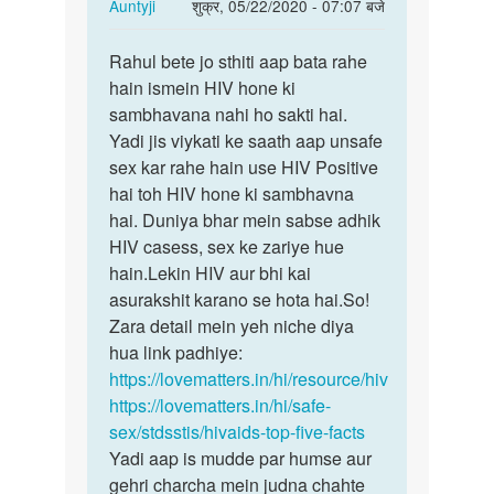
In
Auntyji
शुक्र, 05/22/2020 - 07:07 बजे
reply
पर्मालिंक
to
Rahul bete jo sthiti aap bata rahe
Rahul
Medam
hain ismein HIV hone ki
bete
ji
sambhavana nahi ho sakti hai.
jo
kya
Yadi jis viykati ke saath aap unsafe
sthiti
hiv
sex kar rahe hain use HIV Positive
aap…
kapdo
hai toh HIV hone ki sambhavna
NAA…
hai. Duniya bhar mein sabse adhik
by
HIV casess, sex ke zariye hue
Rahul
hain.Lekin HIV aur bhi kai
asurakshit karano se hota hai.So!
Zara detail mein yeh niche diya
hua link padhiye:
https://lovematters.in/hi/resource/hiv
https://lovematters.in/hi/safe-
sex/stdsstis/hivaids-top-five-facts
Yadi aap is mudde par humse aur
gehri charcha mein judna chahte