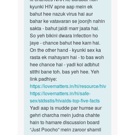
ji
kyunki HIV apne aap mein ek
iska
Mene
bahut hee nazuk virus hai aur
jawab
aapse
bahar ke vatavaran se joonjh nahin
woh
pucha…
sakta - bahut jaldi marr jaata hai.
hee…
by
So yeh bikini dwara infection ho
Rakesh
jaye - chance bahut hee kam hai.
On the other hand - kyunki sex ka
rasta ek mahayam hai - to bas woh
hee chance hai - yadi koi adbhut
stithi bane toh. bas yeh hee. Yeh
link padhiye:
https://lovematters.in/hi/resource/hiv
https://lovematters.in/hi/safe-
sex/stdsstis/hivaids-top-five-facts
Yadi aap is mudde par humse aur
gehri charcha mein judna chahte
hain to hamare discussion board
“Just Poocho” mein zaroor shamil