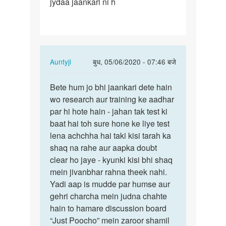
jydaa jaankari ni h
rhe
ho
Ase…
In
Auntyji
बुध, 05/06/2020 - 07:46 बजे
reply
पर्मालिंक
to
Bete hum jo bhi jaankari dete hain
Bete
Medam
wo research aur training ke aadhar
hum
ji
par hi hote hain - jahan tak test ki
jo
aap
baat hai toh sure hone ke liye test
bhi
bol
lena achchha hai taki kisi tarah ka
jaankari…
rhe
shaq na rahe aur aapka doubt
ho
clear ho jaye - kyunki kisi bhi shaq
Ase…
mein jivanbhar rahna theek nahi.
by
Yadi aap is mudde par humse aur
Rakesh
gehri charcha mein judna chahte
hain to hamare discussion board
“Just Poocho” mein zaroor shamil