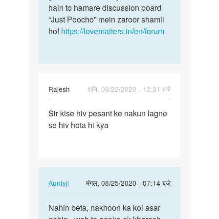
hain to hamare discussion board
“Just Poocho” mein zaroor shamil
ho!
https://lovematters.in/en/forum
Rajesh
शनि, 08/22/2020 - 12:31 बजे
पर्मालिंक
Sir kise hiv pesant ke nakun lagne
Sir
se hiv hota hi kya
kise
hiv
pesant
ke
nakun…
In
Auntyji
मंगल, 08/25/2020 - 07:14 बजे
reply
पर्मालिंक
to
Nahin beta, nakhoon ka koi asar
Nahin
Sir
beta,