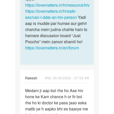
https://lovematters.in/hi/resource/hiv
https://lovematters.in/hi/safe-
sex/can-i-date-an-hiv-person
Yadi
aap is mudde par humse aur gehri
charcha mein judna chahte hain to
hamare discussion board “Just
Poocho” mein zaroor shamil ho!
https://lovematters.in/en/forum
Rakesh
मंगल, 05/05/2020 - 07:53 बजे
पर्मालिंक
Medam ji aap bol rhe ho Ase hiv
Medam
hone ke Kam chance h or fir bol
ji
rhe ho ki doctor ke pass jaao eska
aap
matlb ye h aapko bhi es baarye me
bol