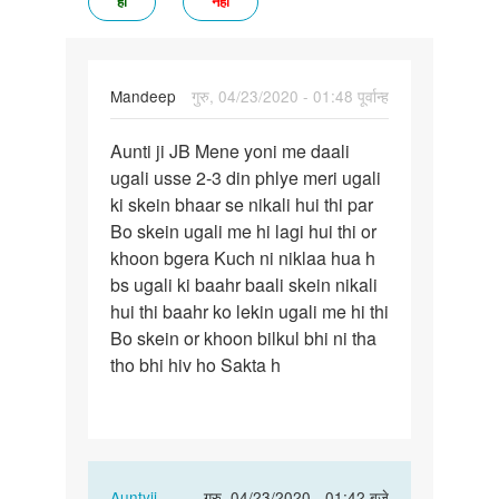
हां
नहीं
Mandeep
गुरु, 04/23/2020 - 01:48 पूर्वान्ह
पर्मालिंक
Aunti ji JB Mene yoni me daali
Aunti
ugali usse 2-3 din phlye meri ugali
ji
ki skein bhaar se nikali hui thi par
JB
Bo skein ugali me hi lagi hui thi or
Mene
khoon bgera Kuch ni niklaa hua h
yoni
bs ugali ki baahr baali skein nikali
me…
hui thi baahr ko lekin ugali me hi thi
Bo skein or khoon bilkul bhi ni tha
tho bhi hiv ho Sakta h
In
Auntyji
गुरु, 04/23/2020 - 01:42 बजे