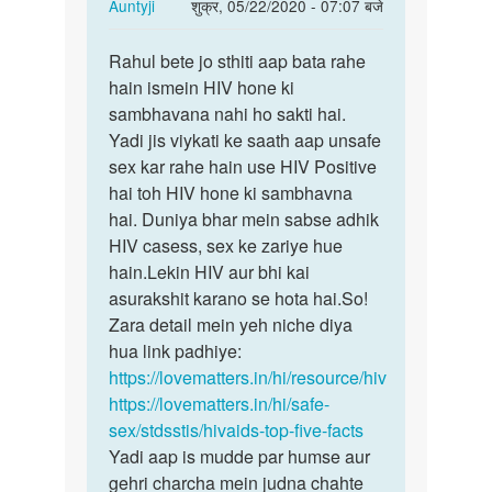
In
Auntyji
शुक्र, 05/22/2020 - 07:07 बजे
reply
पर्मालिंक
to
Rahul bete jo sthiti aap bata rahe
Rahul
Medam
hain ismein HIV hone ki
bete
ji
sambhavana nahi ho sakti hai.
jo
kya
Yadi jis viykati ke saath aap unsafe
sthiti
hiv
sex kar rahe hain use HIV Positive
aap…
kapdo
hai toh HIV hone ki sambhavna
NAA…
hai. Duniya bhar mein sabse adhik
by
HIV casess, sex ke zariye hue
Rahul
hain.Lekin HIV aur bhi kai
asurakshit karano se hota hai.So!
Zara detail mein yeh niche diya
hua link padhiye:
https://lovematters.in/hi/resource/hiv
https://lovematters.in/hi/safe-
sex/stdsstis/hivaids-top-five-facts
Yadi aap is mudde par humse aur
gehri charcha mein judna chahte