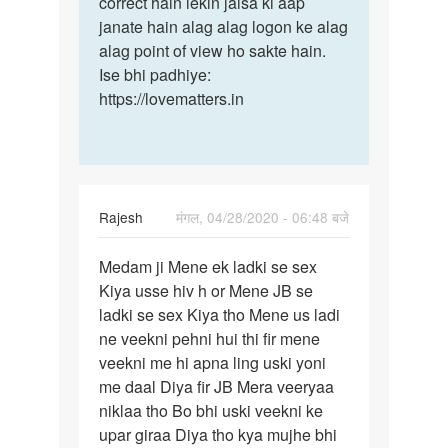
correct hain lekin jaisa ki aap
janate hain alag alag logon ke alag
alag point of view ho sakte hain.
Ise bhi padhiye:
https://lovematters.in
Rajesh
मंगल, 04/28/2020 - 06:48 बजे
पर्मालिंक
Medam ji Mene ek ladki se sex
Medam
Kiya usse hiv h or Mene JB se
ji
ladki se sex Kiya tho Mene us ladi
Mene
ne veekni pehni hui thi fir mene
ek
veekni me hi apna ling uski yoni
ladki
me daal Diya fir JB Mera veeryaa
se…
niklaa tho Bo bhi uski veekni ke
upar giraa Diya tho kya mujhe bhi