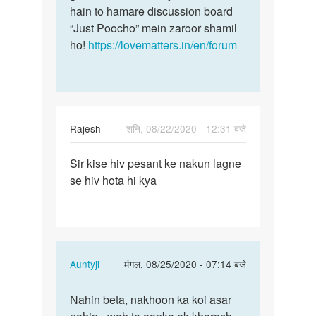
hain to hamare discussion board
“Just Poocho” mein zaroor shamil
ho!
https://lovematters.in/en/forum
Rajesh
शनि, 08/22/2020 - 12:31 बजे
पर्मालिंक
Sir kise hiv pesant ke nakun lagne
Sir
se hiv hota hi kya
kise
hiv
pesant
ke
nakun…
In
Auntyji
मंगल, 08/25/2020 - 07:14 बजे
reply
पर्मालिंक
to
Nahin beta, nakhoon ka koi asar
Nahin
Sir
beta,