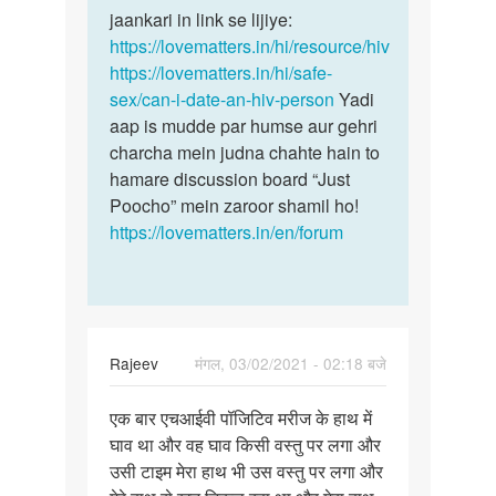
hone
jaankari in link se lijiye:
se
par
https://lovematters.in/hi/resource/hiv
sex
usko
https://lovematters.in/hi/safe-
ki…
Sex…
sex/can-i-date-an-hiv-person
Yadi
by
aap is mudde par humse aur gehri
Mithun
charcha mein judna chahte hain to
Ray
hamare discussion board “Just
Poocho” mein zaroor shamil ho!
https://lovematters.in/en/forum
Rajeev
मंगल, 03/02/2021 - 02:18 बजे
पर्मालिंक
एक बार एचआईवी पॉजिटिव मरीज के हाथ में
एक
घाव था और वह घाव किसी वस्तु पर लगा और
बार
उसी टाइम मेरा हाथ भी उस वस्तु पर लगा और
एचआईवी