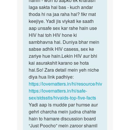
nahin - woh to aapko ek kharash
kise
laga sakta hai bas - kuch andar
nakhoon
hiv
thoda hi na jaa raha hai? fikr mat
ka
pesant
keejiye. Yadi jis viykati ke saath
koi…
ke
aap unsafe sex kar rahe hain use
nakun…
HIV hai toh HIV hone ki
by
sambhavna hai. Duniya bhar mein
Rajesh
sabse adhik HIV casess, sex ke
zariye hue hain.Lekin HIV aur bhi
kai asurakshit karano se hota
hai.So! Zara detail mein yeh niche
diya hua link padhiye:
https://lovematters.in/hi/resource/hiv
https://lovematters.in/hi/safe-
sex/stdsstis/hivaids-top-five-facts
Yadi aap is mudde par humse aur
gehri charcha mein judna chahte
hain to hamare discussion board
“Just Poocho” mein zaroor shamil