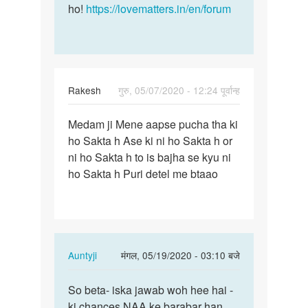
ho!
https://lovematters.in/en/forum
Rakesh
गुरु, 05/07/2020 - 12:24 पूर्वान्ह
पर्मालिंक
Medam ji Mene aapse pucha tha ki
Medam
ho Sakta h Ase ki ni ho Sakta h or
ji
ni ho Sakta h to is bajha se kyu ni
Mene
ho Sakta h Puri detel me btaao
aapse
pucha…
In
Auntyji
मंगल, 05/19/2020 - 03:10 बजे
reply
पर्मालिंक
to
So beta- iska jawab woh hee hai -
So
Medam
ki chances NAA ke barabar han
beta-