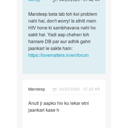
reply
पर्मालिंक
to
Mandeep beta tab toh koi problem
Mandeep
Aunti
nahi hai, don't worry! Is sthiti mein
beta
ji
HIV hone ki sambhavana nahi ho
tab
JB
sakti hai. Yadi aap chahen toh
toh
Mene
hamare DB par aur adhik gahri
koi…
yoni
jaankari le sakte hain:
me…
https://lovematters.in/en/forum
by
Mandeep
Mandeep
गुरु, 04/23/2020 - 07:20 बजे
पर्मालिंक
Anuti ji aapko hiv ko lekar etni
Anuti
jaankari kase h
ji
aapko
hiv