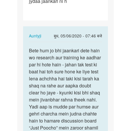
jydaa jaankari ni h
rhe
ho
Ase…
In
Auntyji
बुध, 05/06/2020 - 07:46 बजे
reply
पर्मालिंक
to
Bete hum jo bhi jaankari dete hain
Bete
Medam
wo research aur training ke aadhar
hum
ji
par hi hote hain - jahan tak test ki
jo
aap
baat hai toh sure hone ke liye test
bhi
bol
lena achchha hai taki kisi tarah ka
jaankari…
rhe
shaq na rahe aur aapka doubt
ho
clear ho jaye - kyunki kisi bhi shaq
Ase…
mein jivanbhar rahna theek nahi.
by
Yadi aap is mudde par humse aur
Rakesh
gehri charcha mein judna chahte
hain to hamare discussion board
“Just Poocho” mein zaroor shamil