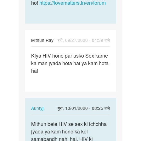
ho!
https://lovematters.in/en/forum
Mithun Ray
रवि, 09/27/2020 - 04:39 बजे
पर्मालिंक
Kiya HIV hone par usko Sex karne
Kiya
ka man jyada hota hai ya kam hota
HIV
hai
hone
par
usko
Sex…
In
Auntyji
गुरु, 10/01/2020 - 08:25 बजे
reply
पर्मालिंक
to
Mithun bete HIV se sex ki ichchha
Mithun
Kiya
jyada ya kam hone ka koi
bete
HIV
samabandh nahi hai. HIV ki
HIV