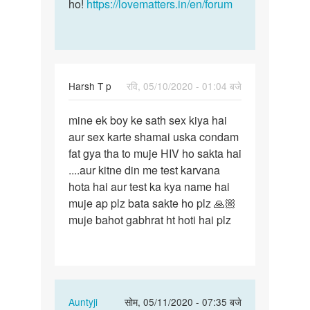
ho!
https://lovematters.in/en/forum
Harsh T p
रवि, 05/10/2020 - 01:04 बजे
पर्मालिंक
mine ek boy ke sath sex kiya hai
mine
aur sex karte shamai uska condam
ek
fat gya tha to muje HIV ho sakta hai
boy
....aur kitne din me test karvana
ke
hota hai aur test ka kya name hai
sath
muje ap plz bata sakte ho plz 🙏🏼
sex
muje bahot gabhrat ht hoti hai plz
kiya…
In
Auntyji
सोम, 05/11/2020 - 07:35 बजे