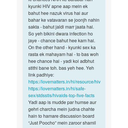
ji
kyunki HIV apne aap mein ek
iska
Mene
bahut hee nazuk virus hai aur
jawab
aapse
bahar ke vatavaran se joonjh nahin
woh
pucha…
sakta - bahut jaldi marr jaata hai.
hee…
by
So yeh bikini dwara infection ho
Rakesh
jaye - chance bahut hee kam hai.
On the other hand - kyunki sex ka
rasta ek mahayam hai - to bas woh
hee chance hai - yadi koi adbhut
stithi bane toh. bas yeh hee. Yeh
link padhiye:
https://lovematters.in/hi/resource/hiv
https://lovematters.in/hi/safe-
sex/stdsstis/hivaids-top-five-facts
Yadi aap is mudde par humse aur
gehri charcha mein judna chahte
hain to hamare discussion board
“Just Poocho” mein zaroor shamil