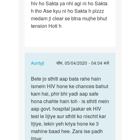
hiv ho Sakta ya nhi agi ni ho Sakta
h tho Ase kyu ni ho Sakta h plzzz
medam ji clear se btna mujhe bhut
tension Hoti h
In
Auntyji
सोम, 05/04/2020 - 04:04 बजे
reply
पर्मालिंक
to
Bete jo sthiti aap bata rahe hain
Bete
Medam
ismein HIV hone ke chances bahut
jo
ji
kam hai, phir bhi yadi aap safe
sthiti
Mene
hona chahte hain toh - is sthiti mein
aap
ek
aap govt. hospital jaakar ek HIV
bata
ladki
test le lijiye aur sthiti ko nischit kar
rahe…
se…
lijiye, lekin yeh kriya hone ke 3
by
mahine baad hee. Zara ise padh
Rajesh
lijiye: