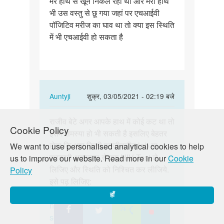
मेरे हाथ से खून निकल रहा था और मेरा हाथ
पॉजिटिव
भी उस वस्तु से छू गया जहां पर एचआईवी
मरीज…
पॉजिटिव मरीज का घाव था तो क्या इस स्थिति
में भी एचआईवी हो सकता है
In
Auntyji
शुक्र, 03/05/2021 - 02:19 बजे
reply
पर्मालिंक
to
राजीव बेटे अगर आपके हाथ में कोई कट था तो
राजीव
Cookie Policy
एक
इसमें समस्या हो भी सकती है इसलिए बेहतर
बेटे
बार
होगा कि आप किसी पनजीक्रीत lab या
We want to use personalised analytical cookies to help
अगर
एचआईवी
सरकारी अस्पताल से एक HIV Test ले
us to improve our website. Read more in our
Cookie
आपके
पॉजिटिव
लिजिए और स्थिति को निश्चित कर लीजिये.
Policy
हाथ
मरीज…
इसे पढ़ लिजिए:
में…
by
https://lovematters.in/hi/resource/hiv
हाँ
Rajeev
https://lovematters.in/hi/safe-
sex/stdsstis/hivaids-top-five-facts