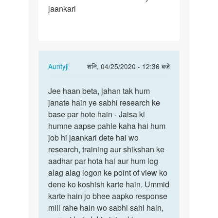
jaankari
aap
Jo
jaankari…
In
Auntyji
शनि, 04/25/2020 - 12:36 बजे
reply
पर्मालिंक
to
Jee haan beta, jahan tak hum
Jee
Aunti
janate hain ye sabhi research ke
haan
ji
base par hote hain - Jaisa ki
beta,
aap
humne aapse pahle kaha hai hum
jahan
Jo
job hi jaankari dete hai wo
tak
jaankari…
research, training aur shikshan ke
hum…
by
aadhar par hota hai aur hum log
Mandeep
alag alag logon ke point of view ko
dene ko koshish karte hain. Ummid
karte hain jo bhee aapko response
mill rahe hain wo sabhi sahi hain,