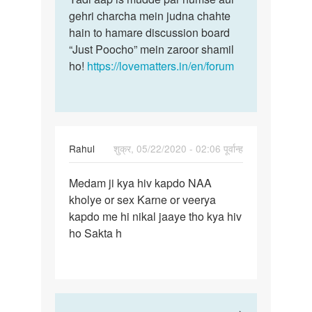
gehri charcha mein judna chahte
hain to hamare discussion board
“Just Poocho” mein zaroor shamil
ho!
https://lovematters.in/en/forum
Rahul
शुक्र, 05/22/2020 - 02:06 पूर्वान्ह
पर्मालिंक
Medam ji kya hiv kapdo NAA
Medam
kholye or sex Karne or veerya
ji
kapdo me hi nikal jaaye tho kya hiv
kya
ho Sakta h
hiv
kapdo
NAA…