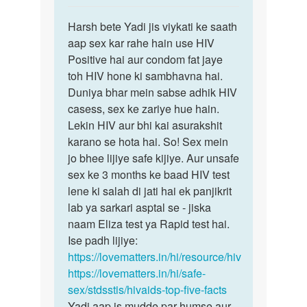
reply
पर्मालिंक
to
Harsh bete Yadi jis viykati ke saath
Harsh
mine
aap sex kar rahe hain use HIV
bete
ek
Positive hai aur condom fat jaye
Yadi
boy
toh HIV hone ki sambhavna hai.
jis
ke
Duniya bhar mein sabse adhik HIV
viykati…
sath
casess, sex ke zariye hue hain.
sex
Lekin HIV aur bhi kai asurakshit
kiya…
karano se hota hai. So! Sex mein
by
jo bhee lijiye safe kijiye. Aur unsafe
Harsh
sex ke 3 months ke baad HIV test
T
lene ki salah di jati hai ek panjikrit
p
lab ya sarkari asptal se - jiska
naam Eliza test ya Rapid test hai.
Ise padh lijiye:
https://lovematters.in/hi/resource/hiv
https://lovematters.in/hi/safe-
sex/stdsstis/hivaids-top-five-facts
Yadi aap is mudde par humse aur