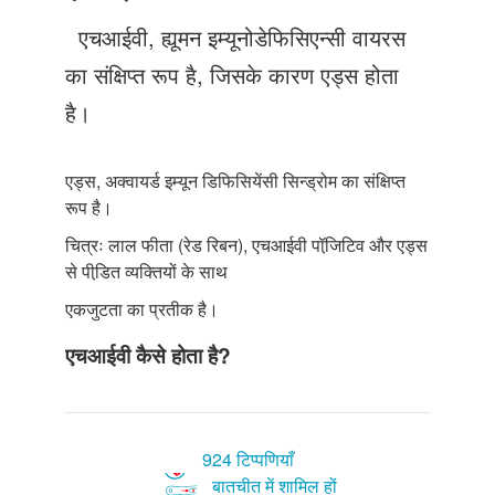
Just Poocho
एचआईवी, ह्यूमन इम्यूनोडेफिसिएन्सी वायरस
संपर्क करें
का संक्षिप्त रूप है, जिसके कारण एड्स होता
है।
एड्स, अक्वायर्ड इम्यून डिफिसियेंसी सिन्ड्रोम का संक्षिप्त
रूप है।
चित्रः लाल फीता (रेड रिबन), एचआईवी पॉजि़टिव और एड्स
से पीडि़त व्यक्तियों के साथ
एकजुटता का प्रतीक है।
एचआईवी कैसे होता है?
924 टिप्पणियाँ
बातचीत में शामिल हों