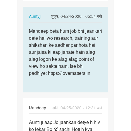
ko
lekar…
In
Auntyji
शुक्र, 04/24/2020 - 05:54 बजे
reply
पर्मालिंक
to
Mandeep beta hum job bhi jaankari
Mandeep
Anuti
dete hai wo research, training aur
beta
ji
shikshan ke aadhar par hota hai
hum
aapko
aur jaisa ki aap janate hain alag
job
hiv
alag logon ke alag alag point of
bhi…
ko
view ho sakte hain. Ise bhi
lekar…
padhiye: https://lovematters.in
by
Mandeep
Mandeep
शनि, 04/25/2020 - 12:31 बजे
पर्मालिंक
Aunti ji aap Jo jaankari detye h hiv
Aunti
ko lekar Bo 💯 sachi Hoti h kya
ji