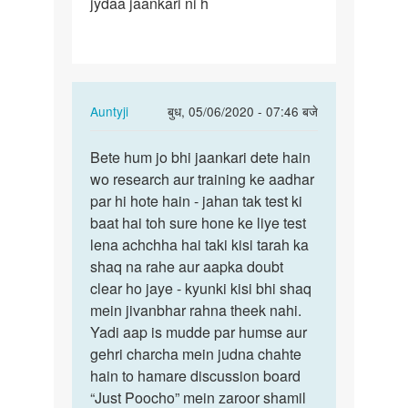
jydaa jaankari ni h
rhe
ho
Ase…
In
Auntyji
बुध, 05/06/2020 - 07:46 बजे
reply
पर्मालिंक
to
Bete hum jo bhi jaankari dete hain
Bete
Medam
wo research aur training ke aadhar
hum
ji
par hi hote hain - jahan tak test ki
jo
aap
baat hai toh sure hone ke liye test
bhi
bol
lena achchha hai taki kisi tarah ka
jaankari…
rhe
shaq na rahe aur aapka doubt
ho
clear ho jaye - kyunki kisi bhi shaq
Ase…
mein jivanbhar rahna theek nahi.
by
Yadi aap is mudde par humse aur
Rakesh
gehri charcha mein judna chahte
hain to hamare discussion board
“Just Poocho” mein zaroor shamil