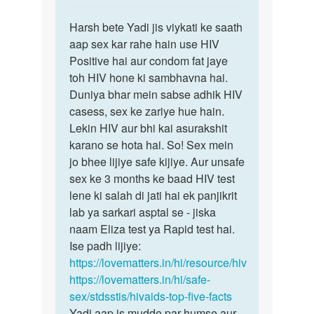
reply
पर्मालिंक
to
Harsh bete Yadi jis viykati ke saath
Harsh
mine
aap sex kar rahe hain use HIV
bete
ek
Positive hai aur condom fat jaye
Yadi
boy
toh HIV hone ki sambhavna hai.
jis
ke
Duniya bhar mein sabse adhik HIV
viykati…
sath
casess, sex ke zariye hue hain.
sex
Lekin HIV aur bhi kai asurakshit
kiya…
karano se hota hai. So! Sex mein
by
jo bhee lijiye safe kijiye. Aur unsafe
Harsh
sex ke 3 months ke baad HIV test
T
lene ki salah di jati hai ek panjikrit
p
lab ya sarkari asptal se - jiska
naam Eliza test ya Rapid test hai.
Ise padh lijiye:
https://lovematters.in/hi/resource/hiv
https://lovematters.in/hi/safe-
sex/stdsstis/hivaids-top-five-facts
Yadi aap is mudde par humse aur