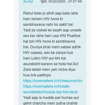
In
Auntyji
शुक्र, 05/22/2020 - 07:07 बजे
reply
पर्मालिंक
to
Rahul bete jo sthiti aap bata rahe
Rahul
Medam
hain ismein HIV hone ki
bete
ji
sambhavana nahi ho sakti hai.
jo
kya
Yadi jis viykati ke saath aap unsafe
sthiti
hiv
sex kar rahe hain use HIV Positive
aap…
kapdo
hai toh HIV hone ki sambhavna
NAA…
hai. Duniya bhar mein sabse adhik
by
HIV casess, sex ke zariye hue
Rahul
hain.Lekin HIV aur bhi kai
asurakshit karano se hota hai.So!
Zara detail mein yeh niche diya
hua link padhiye:
https://lovematters.in/hi/resource/hiv
https://lovematters.in/hi/safe-
sex/stdsstis/hivaids-top-five-facts
Yadi aap is mudde par humse aur
gehri charcha mein judna chahte