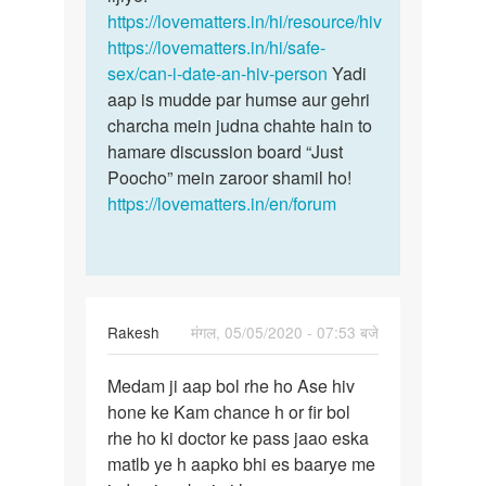
https://lovematters.in/hi/resource/hiv
https://lovematters.in/hi/safe-
sex/can-i-date-an-hiv-person
Yadi
aap is mudde par humse aur gehri
charcha mein judna chahte hain to
hamare discussion board “Just
Poocho” mein zaroor shamil ho!
https://lovematters.in/en/forum
Rakesh
मंगल, 05/05/2020 - 07:53 बजे
पर्मालिंक
Medam ji aap bol rhe ho Ase hiv
Medam
hone ke Kam chance h or fir bol
ji
rhe ho ki doctor ke pass jaao eska
aap
matlb ye h aapko bhi es baarye me
bol