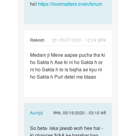
ho!
https://lovematters.in/en/forum
Rakesh
गुरु, 05/07/2020 - 12:24 पूर्वान्ह
पर्मालिंक
Medam ji Mene aapse pucha tha ki
Medam
ho Sakta h Ase ki ni ho Sakta h or
ji
ni ho Sakta h to is bajha se kyu ni
Mene
ho Sakta h Puri detel me btaao
aapse
pucha…
In
Auntyji
मंगल, 05/19/2020 - 03:10 बजे
reply
पर्मालिंक
to
So beta- iska jawab woh hee hai -
So
Medam
ki chances NAA ke barabar han
beta-