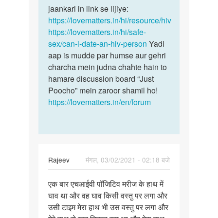
hone
jaankari in link se lijiye:
se
par
https://lovematters.in/hi/resource/hiv
sex
usko
https://lovematters.in/hi/safe-
ki…
Sex…
sex/can-i-date-an-hiv-person
Yadi
by
aap is mudde par humse aur gehri
Mithun
charcha mein judna chahte hain to
Ray
hamare discussion board “Just
Poocho” mein zaroor shamil ho!
https://lovematters.in/en/forum
Rajeev
मंगल, 03/02/2021 - 02:18 बजे
पर्मालिंक
एक बार एचआईवी पॉजिटिव मरीज के हाथ में
एक
घाव था और वह घाव किसी वस्तु पर लगा और
बार
उसी टाइम मेरा हाथ भी उस वस्तु पर लगा और
एचआईवी