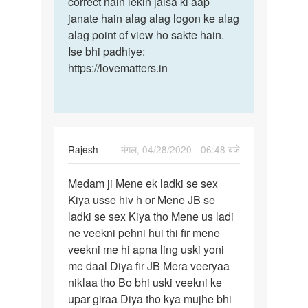
correct hain lekin jaisa ki aap
janate hain alag alag logon ke alag
alag point of view ho sakte hain.
Ise bhi padhiye:
https://lovematters.in
Rajesh
मंगल, 04/28/2020 - 06:48 बजे
पर्मालिंक
Medam ji Mene ek ladki se sex
Medam
Kiya usse hiv h or Mene JB se
ji
ladki se sex Kiya tho Mene us ladi
Mene
ne veekni pehni hui thi fir mene
ek
veekni me hi apna ling uski yoni
ladki
me daal Diya fir JB Mera veeryaa
se…
niklaa tho Bo bhi uski veekni ke
upar giraa Diya tho kya mujhe bhi