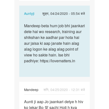
ko
lekar…
In
Auntyji
शुक्र, 04/24/2020 - 05:54 बजे
reply
पर्मालिंक
to
Mandeep beta hum job bhi jaankari
Mandeep
Anuti
dete hai wo research, training aur
beta
ji
shikshan ke aadhar par hota hai
hum
aapko
aur jaisa ki aap janate hain alag
job
hiv
alag logon ke alag alag point of
bhi…
ko
view ho sakte hain. Ise bhi
lekar…
padhiye: https://lovematters.in
by
Mandeep
Mandeep
शनि, 04/25/2020 - 12:31 बजे
पर्मालिंक
Aunti ji aap Jo jaankari detye h hiv
Aunti
ko lekar Bo 💯 sachi Hoti h kya
ji