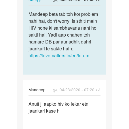
reply
पर्मालिंक
to
Mandeep beta tab toh koi problem
Mandeep
Aunti
nahi hai, don't worry! Is sthiti mein
beta
ji
HIV hone ki sambhavana nahi ho
tab
JB
sakti hai. Yadi aap chahen toh
toh
Mene
hamare DB par aur adhik gahri
koi…
yoni
jaankari le sakte hain:
me…
https://lovematters.in/en/forum
by
Mandeep
Mandeep
गुरु, 04/23/2020 - 07:20 बजे
पर्मालिंक
Anuti ji aapko hiv ko lekar etni
Anuti
jaankari kase h
ji
aapko
hiv