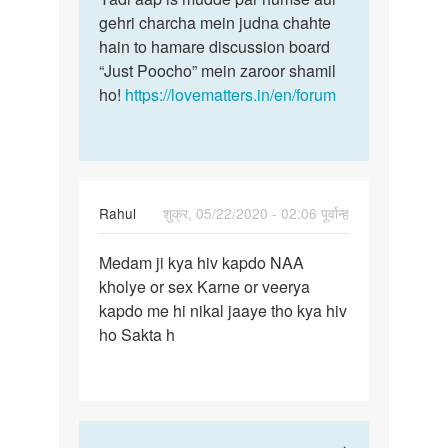
gehri charcha mein judna chahte
hain to hamare discussion board
“Just Poocho” mein zaroor shamil
ho!
https://lovematters.in/en/forum
Rahul
शुक्र, 05/22/2020 - 02:06 पूर्वान्ह
पर्मालिंक
Medam ji kya hiv kapdo NAA
Medam
kholye or sex Karne or veerya
ji
kapdo me hi nikal jaaye tho kya hiv
kya
ho Sakta h
hiv
kapdo
NAA…