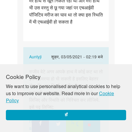
मेरे हाथ से खून निकल रहा था और मेरा हाथ
पॉजिटिव
भी उस वस्तु से छू गया जहां पर एचआईवी
मरीज…
पॉजिटिव मरीज का घाव था तो क्या इस स्थिति
में भी एचआईवी हो सकता है
In
Auntyji
शुक्र, 03/05/2021 - 02:19 बजे
reply
पर्मालिंक
to
राजीव बेटे अगर आपके हाथ में कोई कट था तो
राजीव
Cookie Policy
एक
इसमें समस्या हो भी सकती है इसलिए बेहतर
बेटे
बार
होगा कि आप किसी पनजीक्रीत lab या
We want to use personalised analytical cookies to help
अगर
एचआईवी
सरकारी अस्पताल से एक HIV Test ले
us to improve our website. Read more in our
Cookie
आपके
पॉजिटिव
लिजिए और स्थिति को निश्चित कर लीजिये.
Policy
हाथ
मरीज…
इसे पढ़ लिजिए:
में…
by
https://lovematters.in/hi/resource/hiv
हाँ
Rajeev
https://lovematters.in/hi/safe-
sex/stdsstis/hivaids-top-five-facts