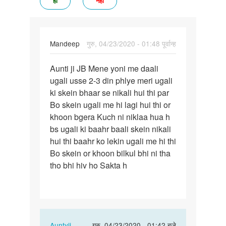
हां
नहीं
Mandeep
गुरु, 04/23/2020 - 01:48 पूर्वान्ह
पर्मालिंक
Aunti ji JB Mene yoni me daali
Aunti
ugali usse 2-3 din phlye meri ugali
ji
ki skein bhaar se nikali hui thi par
JB
Bo skein ugali me hi lagi hui thi or
Mene
khoon bgera Kuch ni niklaa hua h
yoni
bs ugali ki baahr baali skein nikali
me…
hui thi baahr ko lekin ugali me hi thi
Bo skein or khoon bilkul bhi ni tha
tho bhi hiv ho Sakta h
In
Auntyji
गुरु, 04/23/2020 - 01:42 बजे