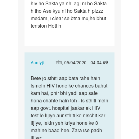
hiv ho Sakta ya nhi agi ni ho Sakta
h tho Ase kyu ni ho Sakta h plzzz
medam ji clear se btna mujhe bhut
tension Hoti h
In
Auntyji
सोम, 05/04/2020 - 04:04 बजे
reply
पर्मालिंक
to
Bete jo sthiti aap bata rahe hain
Bete
Medam
ismein HIV hone ke chances bahut
jo
ji
kam hai, phir bhi yadi aap safe
sthiti
Mene
hona chahte hain toh - is sthiti mein
aap
ek
aap govt. hospital jaakar ek HIV
bata
ladki
test le lijiye aur sthiti ko nischit kar
rahe…
se…
lijiye, lekin yeh kriya hone ke 3
by
mahine baad hee. Zara ise padh
Rajesh
lijiye: