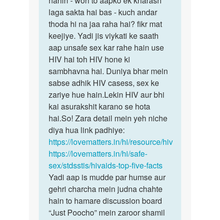
nahin - woh to aapko ek kharash
kise
laga sakta hai bas - kuch andar
nakhoon
hiv
thoda hi na jaa raha hai? fikr mat
ka
pesant
keejiye. Yadi jis viykati ke saath
koi…
ke
aap unsafe sex kar rahe hain use
nakun…
HIV hai toh HIV hone ki
by
sambhavna hai. Duniya bhar mein
Rajesh
sabse adhik HIV casess, sex ke
zariye hue hain.Lekin HIV aur bhi
kai asurakshit karano se hota
hai.So! Zara detail mein yeh niche
diya hua link padhiye:
https://lovematters.in/hi/resource/hiv
https://lovematters.in/hi/safe-
sex/stdsstis/hivaids-top-five-facts
Yadi aap is mudde par humse aur
gehri charcha mein judna chahte
hain to hamare discussion board
“Just Poocho” mein zaroor shamil