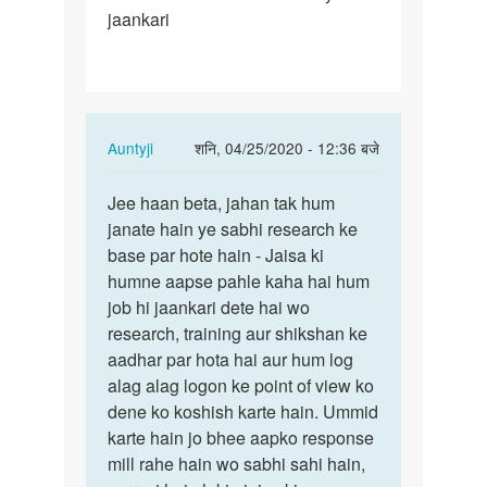
jaankari
aap
Jo
jaankari…
In
Auntyji
शनि, 04/25/2020 - 12:36 बजे
reply
पर्मालिंक
to
Jee haan beta, jahan tak hum
Jee
Aunti
janate hain ye sabhi research ke
haan
ji
base par hote hain - Jaisa ki
beta,
aap
humne aapse pahle kaha hai hum
jahan
Jo
job hi jaankari dete hai wo
tak
jaankari…
research, training aur shikshan ke
hum…
by
aadhar par hota hai aur hum log
Mandeep
alag alag logon ke point of view ko
dene ko koshish karte hain. Ummid
karte hain jo bhee aapko response
mill rahe hain wo sabhi sahi hain,