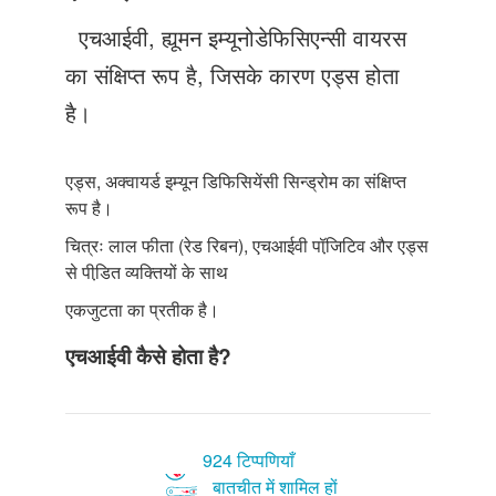
Just Poocho
एचआईवी, ह्यूमन इम्यूनोडेफिसिएन्सी वायरस
संपर्क करें
का संक्षिप्त रूप है, जिसके कारण एड्स होता
है।
एड्स, अक्वायर्ड इम्यून डिफिसियेंसी सिन्ड्रोम का संक्षिप्त
रूप है।
चित्रः लाल फीता (रेड रिबन), एचआईवी पॉजि़टिव और एड्स
से पीडि़त व्यक्तियों के साथ
एकजुटता का प्रतीक है।
एचआईवी कैसे होता है?
924 टिप्पणियाँ
बातचीत में शामिल हों