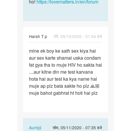
ho!
https://lovematters.in/en/forum
Harsh T p
रवि, 05/10/2020 - 01:04 बजे
पर्मालिंक
mine ek boy ke sath sex kiya hai
mine
aur sex karte shamai uska condam
ek
fat gya tha to muje HIV ho sakta hai
boy
....aur kitne din me test karvana
ke
hota hai aur test ka kya name hai
sath
muje ap plz bata sakte ho plz 🙏🏼
sex
muje bahot gabhrat ht hoti hai plz
kiya…
In
Auntyji
सोम, 05/11/2020 - 07:35 बजे