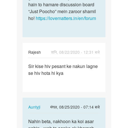
hain to hamare discussion board
“Just Poocho” mein zaroor shamil
ho!
https://lovematters.in/en/forum
Rajesh
शनि, 08/22/2020 - 12:31 बजे
पर्मालिंक
Sir kise hiv pesant ke nakun lagne
Sir
se hiv hota hi kya
kise
hiv
pesant
ke
nakun…
In
Auntyji
मंगल, 08/25/2020 - 07:14 बजे
reply
पर्मालिंक
to
Nahin beta, nakhoon ka koi asar
Nahin
Sir
beta,