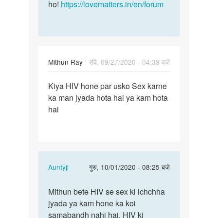
ho!
https://lovematters.in/en/forum
Mithun Ray
रवि, 09/27/2020 - 04:39 बजे
पर्मालिंक
Kiya HIV hone par usko Sex karne
Kiya
ka man jyada hota hai ya kam hota
HIV
hai
hone
par
usko
Sex…
In
Auntyji
गुरु, 10/01/2020 - 08:25 बजे
reply
पर्मालिंक
to
Mithun bete HIV se sex ki ichchha
Mithun
Kiya
jyada ya kam hone ka koi
bete
HIV
samabandh nahi hai. HIV ki
HIV