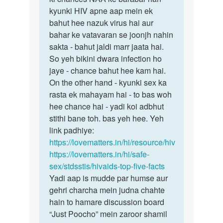
ji
kyunki HIV apne aap mein ek
iska
Mene
bahut hee nazuk virus hai aur
jawab
aapse
bahar ke vatavaran se joonjh nahin
woh
pucha…
sakta - bahut jaldi marr jaata hai.
hee…
by
So yeh bikini dwara infection ho
Rakesh
jaye - chance bahut hee kam hai.
On the other hand - kyunki sex ka
rasta ek mahayam hai - to bas woh
hee chance hai - yadi koi adbhut
stithi bane toh. bas yeh hee. Yeh
link padhiye:
https://lovematters.in/hi/resource/hiv
https://lovematters.in/hi/safe-
sex/stdsstis/hivaids-top-five-facts
Yadi aap is mudde par humse aur
gehri charcha mein judna chahte
hain to hamare discussion board
“Just Poocho” mein zaroor shamil