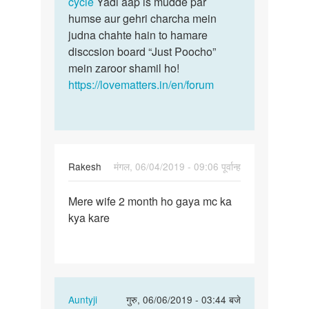
cycle
Yadi aap is mudde par
jaankari
by
humse aur gehri charcha mein
yaha
sheetal
judna chahte hain to hamare
se…
kumar
disccsion board “Just Poocho”
mein zaroor shamil ho!
https://lovematters.in/en/forum
Rakesh
मंगल, 06/04/2019 - 09:06 पूर्वान्ह
पर्मालिंक
Mere wife 2 month ho gaya mc ka
Mere
kya kare
wife
2
month
ho
gaya
In
Auntyji
गुरु, 06/06/2019 - 03:44 बजे
mc…