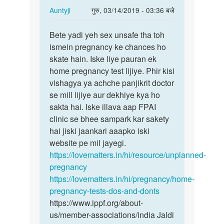
In
Auntyji
गुरु, 03/14/2019 - 03:36 बजे
reply
पर्मालिंक
to
Bete yadi yeh sex unsafe tha toh
Bete
madam
ismein pregnancy ke chances ho
yadi
maine
skate hain. Iske liye pauran ek
yeh
gf
home pregnancy test lijiye. Phir kisi
sex
ko
vishagya ya achche panjikrit doctor
unsafe
pahilibar…
se mill lijiye aur dekhiye kya ho
tha…
by
sakta hai. Iske illava aap FPAI
nyandev
clinic se bhee sampark kar sakety
hai jiski jaankari aaapko iski
website pe mil jayegi.
https://lovematters.in/hi/resource/unplanned-
pregnancy
https://lovematters.in/hi/pregnancy/home-
pregnancy-tests-dos-and-donts
https://www.ippf.org/about-
us/member-associations/india Jaldi