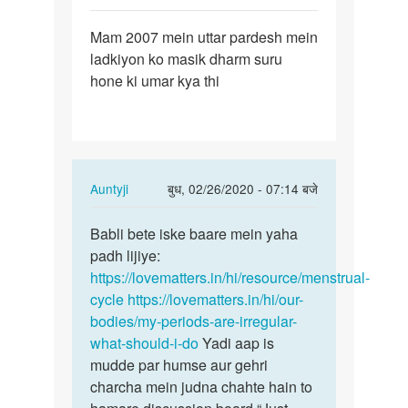
पर्मालिंक
Mam 2007 mein uttar pardesh mein
Mam
ladkiyon ko masik dharm suru
2007
hone ki umar kya thi
mein
uttar
pardesh…
In
Auntyji
बुध, 02/26/2020 - 07:14 बजे
reply
पर्मालिंक
to
Babli bete iske baare mein yaha
Babli
Mam
padh lijiye:
bete
2007
https://lovematters.in/hi/resource/menstrual-
iske
mein
cycle
https://lovematters.in/hi/our-
baare
uttar
bodies/my-periods-are-irregular-
mein…
pardesh…
what-should-i-do
Yadi aap is
by
mudde par humse aur gehri
Babli
charcha mein judna chahte hain to