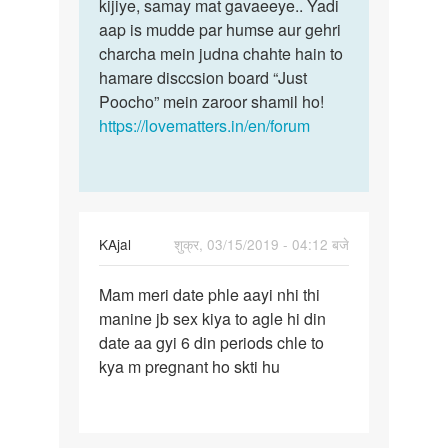
kijiye, samay mat gavaeeye.. Yadi
aap is mudde par humse aur gehri
charcha mein judna chahte hain to
hamare disccsion board “Just
Poocho” mein zaroor shamil ho!
https://lovematters.in/en/forum
KAjal
शुक्र, 03/15/2019 - 04:12 बजे
पर्मालिंक
Mam meri date phle aayi nhi thi
Mam
manine jb sex kiya to agle hi din
meri
date aa gyi 6 din periods chle to
date
kya m pregnant ho skti hu
phle
aayi
nhi…