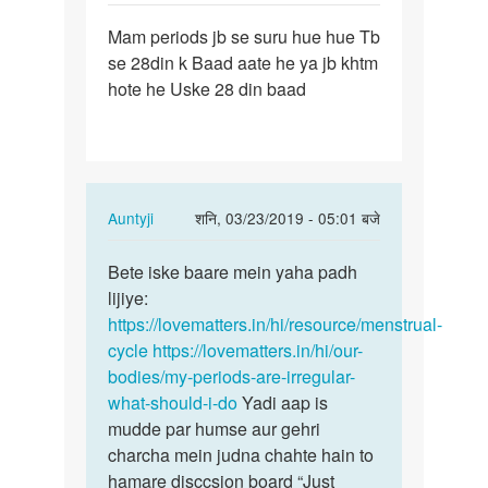
पर्मालिंक
Mam periods jb se suru hue hue Tb
Mam
se 28din k Baad aate he ya jb khtm
periods
hote he Uske 28 din baad
jb
se
suru
hue…
In
Auntyji
शनि, 03/23/2019 - 05:01 बजे
reply
पर्मालिंक
to
Bete iske baare mein yaha padh
Bete
Mam
lijiye:
iske
periods
https://lovematters.in/hi/resource/menstrual-
baare
jb
cycle
https://lovematters.in/hi/our-
mein
se
bodies/my-periods-are-irregular-
yaha…
suru
what-should-i-do
Yadi aap is
hue…
mudde par humse aur gehri
by
charcha mein judna chahte hain to
अज्ञात
hamare disccsion board “Just