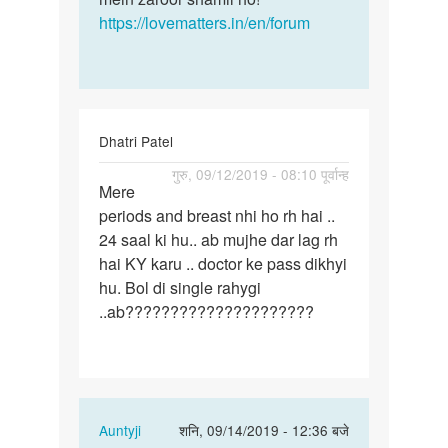
https://lovematters.in/en/forum
Dhatri Patel
पर्मालिंक
गुरु, 09/12/2019 - 08:10 पूर्वान्ह
Mere
Mere
periods and breast nhi ho rh hai ..
periods
24 saal ki hu.. ab mujhe dar lag rh
and
hai KY karu .. doctor ke pass dikhyi
breast
hu. Bol di single rahygi
nhi…
..ab?????????????????????
In
Auntyji
शनि, 09/14/2019 - 12:36 बजे