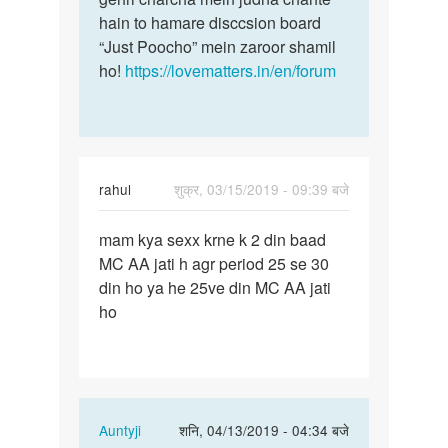
hain to hamare disccsion board
“Just Poocho” mein zaroor shamil
ho!
https://lovematters.in/en/forum
rahul
शुक्र, 03/15/2019 - 09:39 बजे
पर्मालिंक
mam kya sexx krne k 2 din baad
mam
MC AA jati h agr period 25 se 30
kya
din ho ya he 25ve din MC AA jati
sexx
ho
krne
k
2
din…
In
Auntyji
शनि, 04/13/2019 - 04:34 बजे