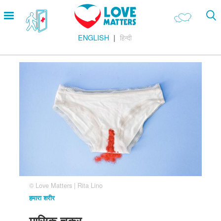
Skip
Open
to
menu
main
ENGLISH
हिन्दी
content
Main
प्यार एवं रिश्ते
Menu
हमारा शरीर
पग
चिन्ह
यौन विभिन्नता
सेक्स करना
गर्भ निरोध
गर्भावस्था
शादी
सुरक्षित सेक्स
© Love Matters | Rita Lino
हमारा शरीर
Footer
हमारे सिद्धांत
Company
मासिक चक्र