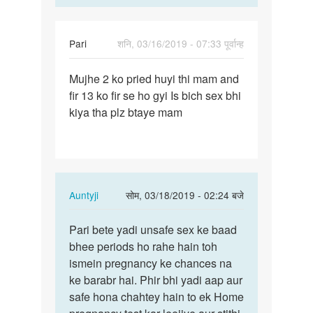
Pari
शनि, 03/16/2019 - 07:33 पूर्वान्ह
पर्मालिंक
Mujhe 2 ko pried huyi thi mam and
Mujhe
fir 13 ko fir se ho gyi Is bich sex bhi
2
kiya tha plz btaye mam
ko
pried
huyi
thi…
In
Auntyji
सोम, 03/18/2019 - 02:24 बजे
reply
पर्मालिंक
to
Pari bete yadi unsafe sex ke baad
Pari
Mujhe
bhee periods ho rahe hain toh
bete
2
ismein pregnancy ke chances na
yadi
ko
ke barabr hai. Phir bhi yadi aap aur
unsafe
pried
safe hona chahtey hain to ek Home
sex
huyi
ke…