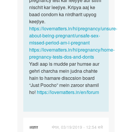
pregnancy test kar leejiye aur stithi
thi…
nischit kar leejiye. Kripya aaj ke
by
baad condom ka nirdharit upyog
Pari
keejiye.
https://lovematters.in/hi/pregnancy/unsure-
about-being-pregnant/unsafe-sex-
missed-period-am-i-pregnant
https://lovematters.in/hi/pregnancy/home-
pregnancy-tests-dos-and-donts
Yadi aap is mudde par humse aur
gehri charcha mein judna chahte
hain to hamare disccsion board
“Just Poocho” mein zaroor shamil
ho!
https://lovematters.in/en/forum
अज्ञात
मंगल, 03/19/2019 - 12:54 बजे