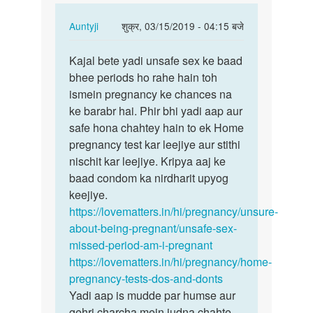
In
Auntyji
शुक्र, 03/15/2019 - 04:15 बजे
reply
पर्मालिंक
to
Kajal bete yadi unsafe sex ke baad
Kajal
Mam
bhee periods ho rahe hain toh
bete
meri
ismein pregnancy ke chances na
yadi
date
ke barabr hai. Phir bhi yadi aap aur
unsafe
phle
safe hona chahtey hain to ek Home
sex…
aayi
pregnancy test kar leejiye aur stithi
nhi…
nischit kar leejiye. Kripya aaj ke
by
baad condom ka nirdharit upyog
KAjal
keejiye.
https://lovematters.in/hi/pregnancy/unsure-
about-being-pregnant/unsafe-sex-
missed-period-am-i-pregnant
https://lovematters.in/hi/pregnancy/home-
pregnancy-tests-dos-and-donts
Yadi aap is mudde par humse aur
gehri charcha mein judna chahte