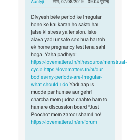
In
Auntyji
सोम, 07/08/2019 - 09:04 पूर्वान्ह
reply
पर्मालिंक
to
Divyesh bête period ke irregular
Divyesh
Meri
hone ke kai karan ho sakte hai
bête
waif
jaise ki stress ya tension. Iske
period
ki
alava yadi unsafe sex hua hai toh
ke…
date
ek home pregnancy test lena sahi
chali
hoga. Yaha padhiye:
gyi…
https://lovematters.in/hi/resource/menstrual-
by
cycle
https://lovematters.in/hi/our-
Divyesh
bodies/my-periods-are-irregular-
what-should-i-do
Yadi aap is
mudde par humse aur gehri
charcha mein judna chahte hain to
hamare discussion board “Just
Poocho” mein zaroor shamil ho!
https://lovematters.in/en/forum