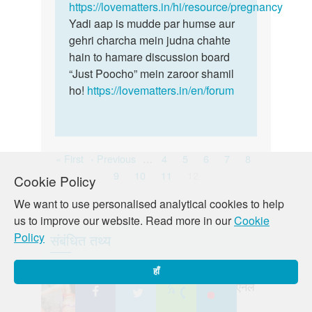
parent
https://lovematters.in/hi/resource/pregnancy
pregnancy…
karnataka
Yadi aap is mudde par humse aur
hai
gehri charcha mein judna chahte
by
hain to hamare discussion board
VIKASH
“Just Poocho” mein zaroor shamil
raj
ho!
https://lovematters.in/en/forum
Pagination
First
Previous
Page
Page
Page
Page
Page
« First
‹ Previous
…
4
5
6
7
8
page
page
Page
Page
Page
Current
9
10
11
12
Cookie Policy
page
We want to use personalised analytical cookies to help
us to improve our website. Read more in our
Cookie
Policy
संबंधित तथ्य
हाँ
महिला के गुदा पर पूरी जानकारी: एनल
सेक्स से पहले पढ़ो!