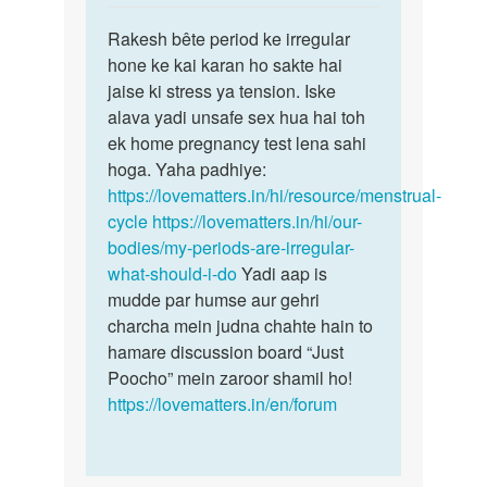
reply
पर्मालिंक
to
Rakesh bête period ke irregular
Rakesh
Mere
hone ke kai karan ho sakte hai
bête
wife
jaise ki stress ya tension. Iske
period
2
alava yadi unsafe sex hua hai toh
ke…
month
ek home pregnancy test lena sahi
ho
hoga. Yaha padhiye:
gaya
https://lovematters.in/hi/resource/menstrual-
mc…
cycle
https://lovematters.in/hi/our-
by
bodies/my-periods-are-irregular-
Rakesh
what-should-i-do
Yadi aap is
mudde par humse aur gehri
charcha mein judna chahte hain to
hamare discussion board “Just
Poocho” mein zaroor shamil ho!
https://lovematters.in/en/forum