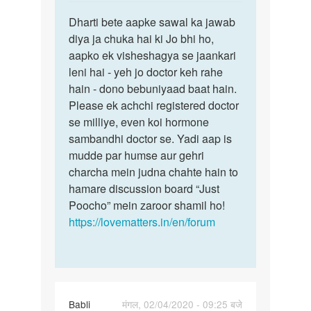
reply
पर्मालिंक
to
Dharti bete aapke sawal ka jawab
Dharti
Mere
diya ja chuka hai ki Jo bhi ho,
bete
periods
aapko ek visheshagya se jaankari
aapke
and
leni hai - yeh jo doctor keh rahe
sawal
breast
hain - dono bebuniyaad baat hain.
ka…
nhi…
Please ek achchi registered doctor
by
se milliye, even koi hormone
Dhatri
sambandhi doctor se. Yadi aap is
Patel
mudde par humse aur gehri
charcha mein judna chahte hain to
hamare discussion board “Just
Poocho” mein zaroor shamil ho!
https://lovematters.in/en/forum
Babli
मंगल, 02/04/2020 - 09:25 बजे