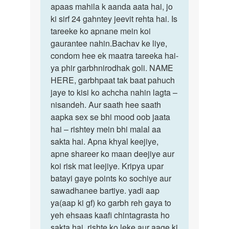
apaas mahila k aanda aata hai, jo
ki sirf 24 gahntey jeevit rehta hai. Is
tareeke ko apnane mein koi
gaurantee nahin.Bachav ke liye,
condom hee ek maatra tareeka hai-
ya phir garbhnirodhak goli. NAME
HERE, garbhpaat tak baat pahuch
jaye to kisi ko achcha nahin lagta –
nisandeh. Aur saath hee saath
aapka sex se bhi mood oob jaata
hai – rishtey mein bhi malal aa
sakta hai. Apna khyal keejiye,
apne shareer ko maan deejiye aur
koi risk mat leejiye. Kripya upar
batayi gaye points ko sochiye aur
sawadhanee bartiye. yadi aap
ya(aap ki gf) ko garbh reh gaya to
yeh ehsaas kaafi chintagrasta ho
sakta hai, rishte ko leke aur aage ki