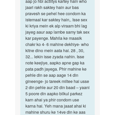
ya
aap jo hbi actiitys kartey hain who
bad…
jaari rakh saktey hain aur bas
by
pravesh se pehel hee condom ka
Shyam
istemaal kar saktey hain,. Isse sex
ki kriya mein ek alp viraam bhi lag
jayeg aaur aap lambe samy tak sex
kar payenge. Mahila ke maasik
chakr ko 4- 6 mahine dekhiye- who
kitne dino mein aata hai. 28 , 30,
32... lekin isse zyada nahin. Isse
note keejiye, aapko apne gap ka
pata padh jayega. Phir mahine ke
pehle din se aap aage 14 din
gineenge- jo tareek miltee hai usse
2 din pehle aur 20 din baad – yaani
5 poore din aapko bilkul parkez
karn ahai ya phir condom use
karna hai. Yeh mana jaaat ahai ki
mahine shuru ke 14ve din ke aas