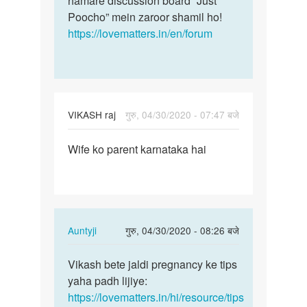
hamare discussion board “Just
Poocho” mein zaroor shamil ho!
https://lovematters.in/en/forum
VIKASH raj
गुरु, 04/30/2020 - 07:47 बजे
पर्मालिंक
Wife ko parent karnataka hai
Wife
ko
parent
karnataka
hai
In
Auntyji
गुरु, 04/30/2020 - 08:26 बजे
reply
पर्मालिंक
to
Vikash bete jaldi pregnancy ke tips
Vikash
Wife
yaha padh lijiye:
bete
ko
https://lovematters.in/hi/resource/tips
jaldi