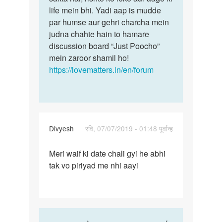
life mein bhi. Yadi aap is mudde
par humse aur gehri charcha mein
judna chahte hain to hamare
discussion board “Just Poocho”
mein zaroor shamil ho!
https://lovematters.in/en/forum
Divyesh
रवि, 07/07/2019 - 01:48 पूर्वान्ह
पर्मालिंक
Meri waif ki date chali gyi he abhi
Meri
tak vo piriyad me nhi aayi
waif
ki
date
chali
gyi…