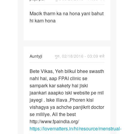
reply
पर्मालिंक
to
Macik tharm ka na hona yani bahut
Macik
kaha
hi kam hona
tharm
tak
ka
ye
na
sahi
hona
he
yani
by
In
Auntyji
गुरु, 02/18/2016 - 03:09 बजे
Pradeep
reply
पर्मालिंक
to
Bete Vikas, Yeh bilkul bhee swasth
Bete
Meri
nahi hai, aap FPAI clinic se
Vikas,
g
sampark kar sakety hai jiski
Yeh
f
jaankari aaapko iski website pe mil
bilkul
k
jayegi . Iske illava ,Phoren kisi
bhee
aksr
vishagya ya achche panjikrit doctor
ek
se mililye. All the best
mhine
http://www.fpaindia.org/
me
https://lovematters.in/hi/resource/menstrual-