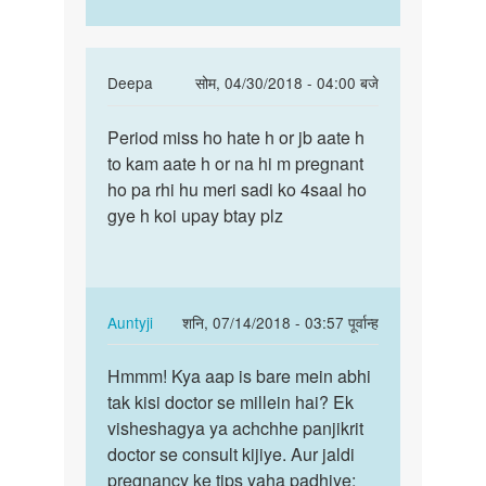
In
Deepa
सोम, 04/30/2018 - 04:00 बजे
reply
पर्मालिंक
to
Period miss ho hate h or jb aate h
Period
period
to kam aate h or na hi m pregnant
miss
nhi
ho pa rhi hu meri sadi ko 4saal ho
ho
ho
gye h koi upay btay plz
hate
raha
h
hai
or
upay
jb…
by
In
Auntyji
शनि, 07/14/2018 - 03:57 पूर्वान्ह
renu
reply
पर्मालिंक
to
Hmmm! Kya aap is bare mein abhi
Hmmm!
Period
tak kisi doctor se millein hai? Ek
Kya
miss
visheshagya ya achchhe panjikrit
aap
ho
doctor se consult kijiye. Aur jaldi
is
hate
pregnancy ke tips yaha padhiye:
bare