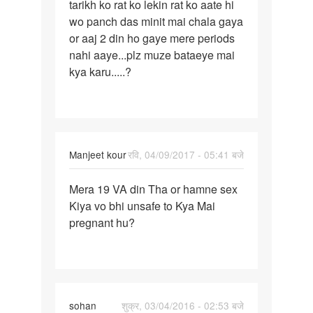
tarikh ko rat ko lekin rat ko aate hi
saval
wo panch das minit mai chala gaya
hai
or aaj 2 din ho gaye mere periods
nahi aaye...plz muze bataeye mai
kya karu.....?
Manjeet kour
रवि, 04/09/2017 - 05:41 बजे
पर्मालिंक
Mera 19 VA din Tha or hamne sex
Mera
Kiya vo bhi unsafe to Kya Mai
19
pregnant hu?
VA
din
Tha
or
hamne
sohan
शुक्र, 03/04/2016 - 02:53 बजे