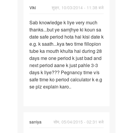
Viki
शुक्र, 10/03/2014 - 11:38 बजे
पर्मालिंक
Sab knowledge k liye very much
Sab
thanks...but ye samjhye ki koun sa
knowledge
date safe period hota hai kisi date k
k
e.g. k saath...kya two time fillopion
liye
tube ka mouth khulta hai during 28
very
days me one period k just bad and
next period aane k just pahle 3-3
days k liye??? Pegnancy time v/s
safe time ko period calculator k e.g
se plz explain karo..
In
saniya
सोम, 05/04/2015 - 02:31 बजे
reply
पर्मालिंक