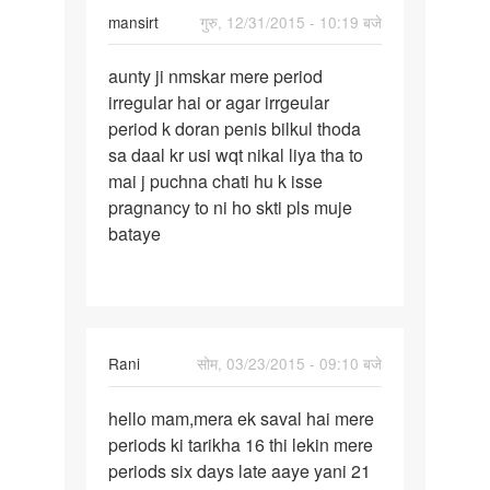
mansirt
गुरु, 12/31/2015 - 10:19 बजे
पर्मालिंक
aunty ji nmskar mere period
aunty
irregular hai or agar irrgeular
ji
period k doran penis bilkul thoda
nmskar
sa daal kr usi wqt nikal liya tha to
mere
mai j puchna chati hu k isse
period
pragnancy to ni ho skti pls muje
bataye
Rani
सोम, 03/23/2015 - 09:10 बजे
पर्मालिंक
hello mam,mera ek saval hai mere
hello
periods ki tarikha 16 thi lekin mere
mam,mera
periods six days late aaye yani 21
ek