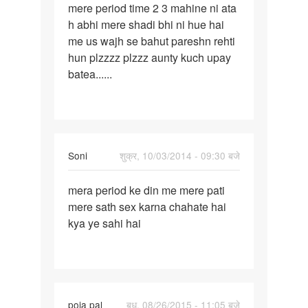
to
mere period time 2 3 mahine ni ata
mere
Meri
h abhi mere shadi bhi ni hue hai
period
gf
me us wajh se bahut pareshn rehti
time
ke
hun plzzzz plzzz aunty kuch upay
2
period
batea......
3
time
mahine
pr
by
Sunny
Soni
शुक्र, 10/03/2014 - 09:30 बजे
पर्मालिंक
mera period ke din me mere pati
mera
mere sath sex karna chahate hai
period
kya ye sahi hai
ke
din
me
mere
In
poja pal
बुध, 08/26/2015 - 11:05 बजे