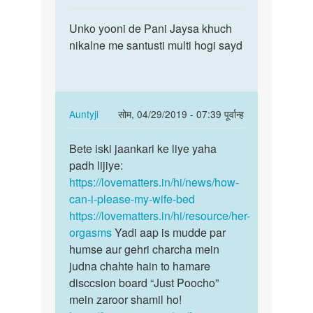
reply
पर्मालिंक
to
Unko yooni de Pani Jaysa khuch
Unko
लडकी
nikalne me santusti multi hogi sayd
yooni
को
de
संतुष्टि
Pani
कैसे
Jaysa
मिलती
…
In
Auntyji
सोम, 04/29/2019 - 07:39 पूर्वान्ह
by
reply
पर्मालिंक
sohan
to
Bete iski jaankari ke liye yaha
Bete
Unko
padh lijiye:
iski
yooni
https://lovematters.in/hi/news/how-
jaankari
de
can-i-please-my-wife-bed
ke
Pani
https://lovematters.in/hi/resource/her-
liye…
Jaysa
orgasms
Yadi aap is mudde par
…
humse aur gehri charcha mein
by
judna chahte hain to hamare
YK
disccsion board “Just Poocho”
sahu
mein zaroor shamil ho!