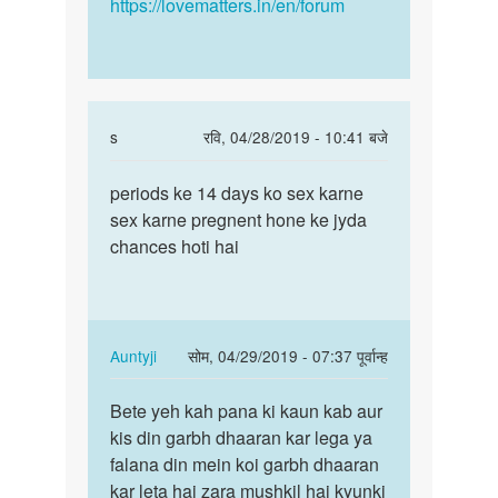
https://lovematters.in/en/forum
In
s
रवि, 04/28/2019 - 10:41 बजे
reply
पर्मालिंक
to
periods ke 14 days ko sex karne
periods
mujhe
sex karne pregnent hone ke jyda
ke
apni
chances hoti hai
14
wife
days
ko
ko
pregnant
sex…
by
In
Auntyji
सोम, 04/29/2019 - 07:37 पूर्वान्ह
Abdul
reply
पर्मालिंक
shaikh
to
Bete yeh kah pana ki kaun kab aur
Bete
periods
kis din garbh dhaaran kar lega ya
yeh
ke
falana din mein koi garbh dhaaran
kah
14
kar leta hai zara mushkil hai kyunki
pana