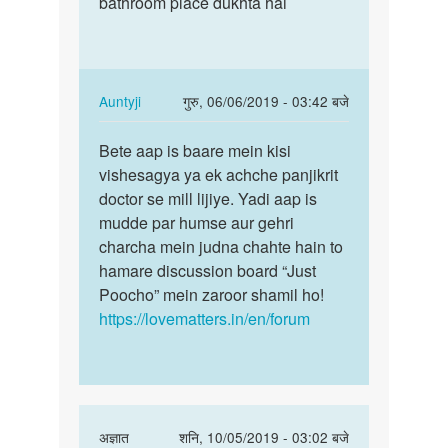
bathroom place dukhta hai
bathroom
mam,mera
place
ek
dukhta…
saval
hai
In
Auntyji
गुरु, 06/06/2019 - 03:42 बजे
by
reply
पर्मालिंक
Rani
to
Bete aap is baare mein kisi
Bete
mera
vishesagya ya ek achche panjikrit
aap
bathroom
doctor se mill lijiye. Yadi aap is
is
place
mudde par humse aur gehri
baare
dukhta…
charcha mein judna chahte hain to
mein
by
hamare discussion board “Just
kisi…
pehle
Poocho” mein zaroor shamil ho!
apni
https://lovematters.in/en/forum
photo
bajiye
In
अज्ञात
शनि, 10/05/2019 - 03:02 बजे