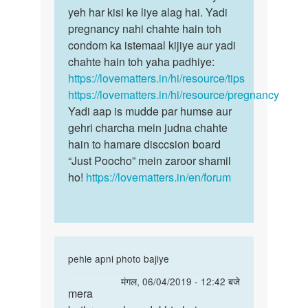
days
yeh har kisi ke liye alag hai. Yadi
ki
ko
pregnancy nahi chahte hain toh
kaun…
sex…
condom ka istemaal kijiye aur yadi
by
chahte hain toh yaha padhiye:
s
https://lovematters.in/hi/resource/tips
https://lovematters.in/hi/resource/pregnancy
Yadi aap is mudde par humse aur
gehri charcha mein judna chahte
hain to hamare disccsion board
“Just Poocho” mein zaroor shamil
ho!
https://lovematters.in/en/forum
In
pehle apni photo bajiye
reply
पर्मालिंक
मंगल, 06/04/2019 - 12:42 बजे
to
mera
mera
hello