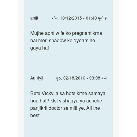
apni
ke
wife
upay
ko
In
anlit
सोम, 10/12/2015 - 01:40 पूर्वान्ह
pregnant
reply
पर्मालिंक
by
to
Mujhe apni wife ko pregnant krna
Mujhe
Abdul
mujhe
hai meri shadow ke 1years ho
apni
shaikh
apni
gaya hai
wife
wife
ko
ko
pregnant
pregnant
by
In
Auntyji
गुरु, 02/18/2016 - 03:08 बजे
Abdul
reply
पर्मालिंक
shaikh
to
Bete Vicky, aisa hote kitne samaya
Bete
hello
hua hai? kisi vishagya ya achche
Vicky,
...
panjikrit doctor se mililye. All the
aisa
mem
best.
hote
by
kitne
Vicky
sharma