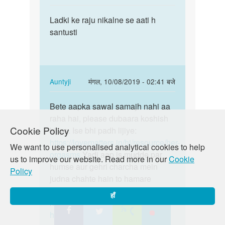
reply
पर्मालिंक
to
Ladki ke raju nikalne se aati h
Ladki
लडकी
santusti
ke
को
raju
संतुष्टि
nikalne
कैसे
se…
मिलती
In
Auntyji
मंगल, 10/08/2019 - 02:41 बजे
by
reply
पर्मालिंक
sohan
to
Bete aapka sawal samajh nahi aa
Bete
Ladki
raha hai, please dubaara koshish
aapka
Cookie Policy
ke
kijiye. Ise bhi padh lijiye:
sawal
raju
https://lovematters.in/hi/resource/her-
samajh
We want to use personalised analytical cookies to help
nikalne
orgasms
Yadi aap is mudde par
nahi…
us to improve our website. Read more in our
Cookie
se…
humse aur gehri charcha mein
Policy
by
judna chahte hain to hamare
अज्ञात
discussion board “Just Poocho”
हाँ
mein zaroor shamil ho!
https://lovematters.in/en/forum