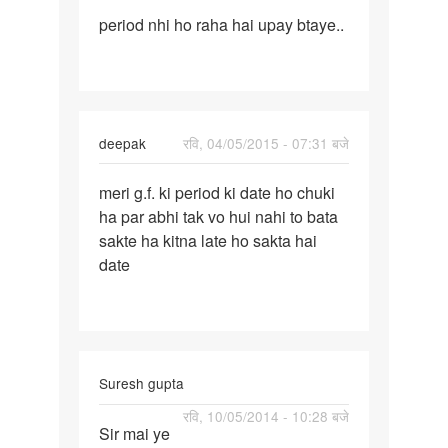
पर्मालिंक
to
period nhi ho raha hai upay btaye..
period
mare
nhi
masik
ho
dharm
raha
nahi
hai
ho
In
deepak
रवि, 04/05/2015 - 07:31 बजे
upay
raha
reply
पर्मालिंक
by
to
meri g.f. ki period ki date ho chuki
meri
allka
Meri
ha par abhi tak vo hui nahi to bata
g.f.
gf
sakte ha kitna late ho sakta hai
ki
ke
date
period
period
ki
time
date
pr
by
Sunny
Suresh gupta
पर्मालिंक
रवि, 10/05/2014 - 10:28 बजे
Sir mai ye
Sir