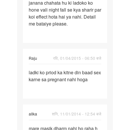
janana chahata hu ki ladoko ko
mai
hone vali night fall se kya sharir par
ye
koi effect hota hai ya nahi. Detail
janana
me bataiye please.
chahata
hu
Raju
रवि, 01/04/2015 - 06:50 बजे
पर्मालिंक
ladki ko priod ka kitne din baad sex
ladki
karne sa pregnant nahi hoga
ko
priod
ka
kitne
din
allka
शनि, 11/01/2014 - 12:54 बजे
पर्मालिंक
mare masik dharm nahi ho raha h
mare