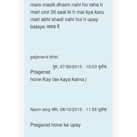
to
mare masik dharm nahi ho raha h
mare
mare
mari umr 35 saal ki h mai kya karu
masik
masik
mari abhi shadi nahi hui h upay
dharm
dharm
bataye जवाब दें
nahi
nahi
ho
ho
raha
raha
by
In
gajanand bhai
allka
reply
पर्मालिंक
गुरु, 07/30/2015 - 10:03 पूर्वान्ह
to
Pragenat
Pragenat
mujhe
hone Kay lae kaya karna j
hone
apni
Kay
wife
lae
ko
kaya
pregnant
In
Navin sing
सोम, 08/10/2015 - 11:56 पूर्वान्ह
by
reply
पर्मालिंक
Abdul
to
Preganet hone ke upay
Preganet
shaikh
mujhe
hone