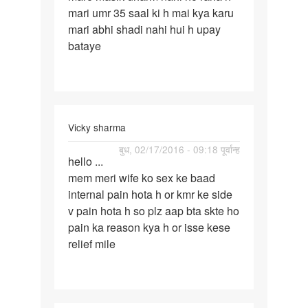
mari umr 35 saal ki h mai kya karu
masik
mari abhi shadi nahi hui h upay
dharm
bataye
nahi
ho
raha
Vicky sharma
पर्मालिंक
बुध, 02/17/2016 - 09:18 पूर्वान्ह
hello ...
hello
mem meri wife ko sex ke baad
...
internal pain hota h or kmr ke side
mem
v pain hota h so plz aap bta skte ho
pain ka reason kya h or isse kese
relief mile