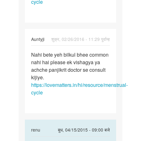
2
cycle
by
Vikas
vyas
In
Auntyji
शुक्र, 02/26/2016 - 11:29 पूर्वान्ह
reply
पर्मालिंक
to
Nahi bete yeh bilkul bhee common
Nahi
Mem
nahi hai please ek vishagya ya
bete
meri
achche panjikrit doctor se consult
yeh
girlfriend
kijiye.
bilkul
ko
https://lovematters.in/hi/resource/menstrual-
bhee
by
cycle
Rajender
singh
In
renu
बुध, 04/15/2015 - 09:00 बजे
reply
पर्मालिंक