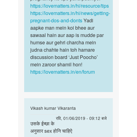
h
https://lovematters.in/hi/resource/tips
mein…
or
https://lovematters.in/hi/news/getting-
jb…
pregnant-dos-and-donts
Yadi
by
aapke man mein koi bhee aur
Deepa
sawaal hain aur aap is mudde par
humse aur gehri charcha mein
judna chahte hain toh hamare
discussion board ‘Just Poocho’
mein zaroor shamil hon!
https://lovematters.in/en/forum
In
Vikash kumar Vikaranta
reply
पर्मालिंक
रवि, 01/06/2019 - 09:12 बजे
to
उसके ईच्छा के
उसके
लडकी
अनुसार sex होनि चाहिऐ
ईच्छा