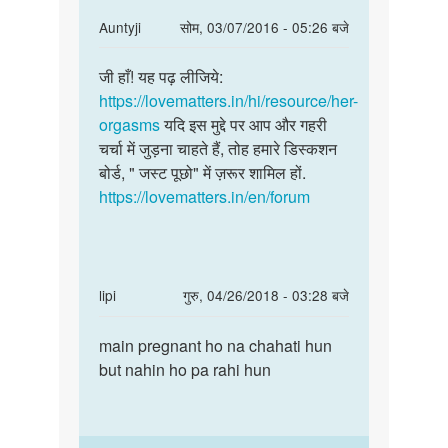
In
Auntyji
सोम, 03/07/2016 - 05:26 बजे
reply
पर्मालिंक
to
जी हाँ! यह पढ़ लीजिये:
जी
लडकी
https://lovematters.in/hi/resource/her-
हाँ!
को
orgasms
यदि इस मुद्दे पर आप और गहरी
यह
संतुष्टि
चर्चा में जुड़ना चाहते हैं, तोह हमारे डिस्कशन
पढ़
कैसे
बोर्ड, " जस्ट पूछो" में ज़रूर शामिल हों.
लीजिये:
मिलती
https://lovematters.in/en/forum
by
sohan
In
lipi
गुरु, 04/26/2018 - 03:28 बजे
reply
पर्मालिंक
to
main pregnant ho na chahati hun
main
Mera
but nahin ho pa rahi hun
pregnant
19
ho
VA
na
din
chahati…