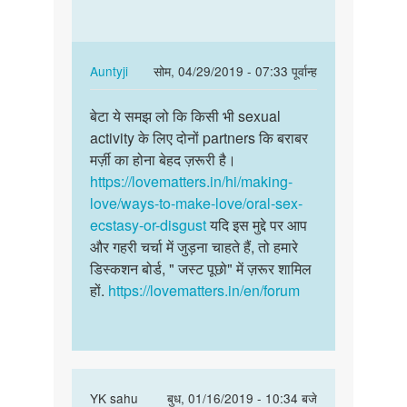
को
के
संतुष्टि
अनुसार
कैसे
sex…
मिलती
In
Auntyji
सोम, 04/29/2019 - 07:33 पूर्वान्ह
by
reply
पर्मालिंक
sohan
to
बेटा ये समझ लो कि किसी भी sexual
बेटा
उसके
activity के लिए दोनों partners कि बराबर
ये
ईच्छा
मर्ज़ी का होना बेहद ज़रूरी है।
समझ
के
https://lovematters.in/hi/making-
लो
अनुसार
love/ways-to-make-love/oral-sex-
कि
sex…
ecstasy-or-disgust
यदि इस मुद्दे पर आप
किसी
by
और गहरी चर्चा में जुड़ना चाहते हैं, तो हमारे
भी…
Vikash
डिस्कशन बोर्ड, " जस्ट पूछो" में ज़रूर शामिल
kumar
हों.
https://lovematters.in/en/forum
Vikaranta
In
YK sahu
बुध, 01/16/2019 - 10:34 बजे