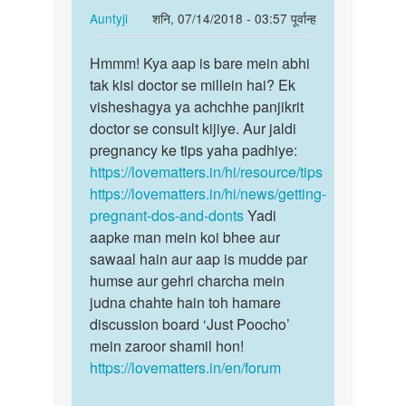
Tha
In
Auntyji
शनि, 07/14/2018 - 03:57 पूर्वान्ह
or
reply
पर्मालिंक
hamne
to
Hmmm! Kya aap is bare mein abhi
Hmmm!
by
main
tak kisi doctor se millein hai? Ek
Kya
Manjeet
pregnant
visheshagya ya achchhe panjikrit
aap
kour
ho
doctor se consult kijiye. Aur jaldi
is
na
pregnancy ke tips yaha padhiye:
bare
chahati…
https://lovematters.in/hi/resource/tips
mein…
by
https://lovematters.in/hi/news/getting-
lipi
pregnant-dos-and-donts
Yadi
aapke man mein koi bhee aur
sawaal hain aur aap is mudde par
humse aur gehri charcha mein
judna chahte hain toh hamare
discussion board ‘Just Poocho’
mein zaroor shamil hon!
https://lovematters.in/en/forum