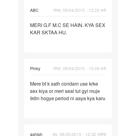
ABC
मंगल, 08/04/2015 - 12:20 बजे
पर्मालिंक
MERI G.F M.C SE HAIN. KYA SEX
MERI
KAR SKTAA HU.
G.F
M.C
SE
HAIN.
KYA
Pinky
मंगल, 08/04/2015 - 10:09 बजे
SEX
पर्मालिंक
Mere bf k sath condam use krke
Mere
sex kiya or meri seal tut gyi muje
bf
9din hogye period ni aaya kya karu
k
sath
condam
use
ashish
बुध, 08/05/2015 - 10:32 पूर्वान्ह