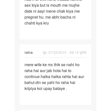
sex kiya but is mouth me mujhe
misscirrage
date ni aayi mene chak kiya me
12
pregnet hu. me abhi bacha ni
june
chahti kya kru
ratna
बुध, 07/22/2015 - 08:13 पूर्वान्ह
पर्मालिंक
mere wife ke mc thik se nahi ho
mere
raha hai aur jab hota hai to
wife
continue halka halka rahta hai aur
ke
bahut din se yahi ho raha hai
mc
kripiya koi upay bataye .
thik
se
nahi