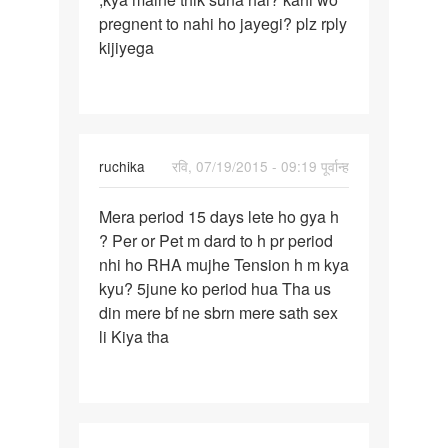
pregnent to nahi ho jayegi? plz rply
kijiyega
ruchika
रवि, 07/19/2015 - 09:19 पूर्वान्ह
पर्मालिंक
Mera period 15 days lete ho gya h
Mera
? Per or Pet m dard to h pr period
period
nhi ho RHA mujhe Tension h m kya
15
kyu? 5june ko period hua Tha us
days
din mere bf ne sbrn mere sath sex
lete
li Kiya tha
ho