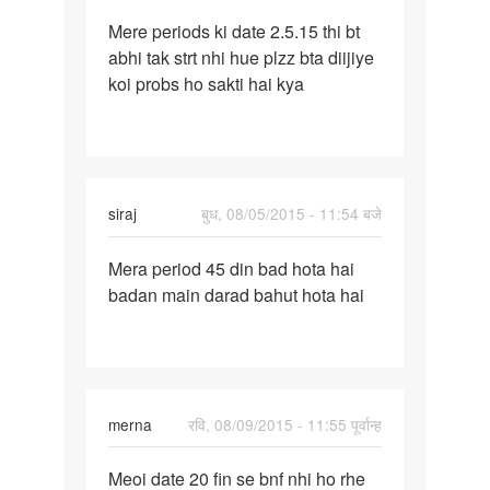
पर्मालिंक
Mere periods ki date 2.5.15 thi bt
Mere
abhi tak strt nhi hue plzz bta diijiye
periods
koi probs ho sakti hai kya
ki
date
2.5.15
siraj
बुध, 08/05/2015 - 11:54 बजे
पर्मालिंक
Mera period 45 din bad hota hai
Mera
badan main darad bahut hota hai
period
45
din
bad
hota
merna
रवि, 08/09/2015 - 11:55 पूर्वान्ह
पर्मालिंक
Meoi date 20 fin se bnf nhi ho rhe
Meoi