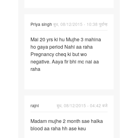
Priya singh
बुध, 08/12/2015 - 10:38 पूर्वान्ह
पर्मालिंक
Mai 20 yrs ki hu Mujhe 3 mahina
Mai
ho gaya period Nahi aa raha
20
Pregnancy cheq ki but wo
yrs
negative. Aaya fir bhi mc nai aa
ki
raha
hu
Mujhe
3
rajni
बुध, 08/12/2015 - 04:42 बजे
पर्मालिंक
Madam mujhe 2 month sae halka
Madam
blood aa raha hh ase keu
mujhe
2