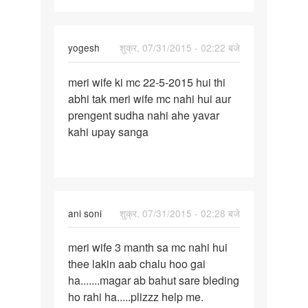
se
two
yogesh
शुक्र, 07/31/2015 - 02:22 बजे
पर्मालिंक
meri wife ki mc 22-5-2015 hui thi
meri
abhi tak meri wife mc nahi hui aur
wife
prengent sudha nahi ahe yavar
ki
kahi upay sanga
mc
22-
5-
2015
hui
ani soni
शुक्र, 07/31/2015 - 02:28 बजे
पर्मालिंक
meri wife 3 manth sa mc nahi hui
meri
thee lakin aab chalu hoo gai
wife
ha.......magar ab bahut sare bleding
3
ho rahi ha.....plizzz help me.
manth