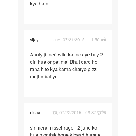
kya ham
aane
ke
4
din
sex
vijay
मंगल, 07/21/2015 - 11:50 बजे
Mar
पर्मालिंक
Aunty ji meri wife ka mc aye huy 2
Aunty
din hua or pet mai Bhut dard ho
ji
raha h to kya karna chaiye plzz
meri
mujhe batiye
wife
ka
mc
aye
nisha
बुध, 07/22/2015 - 06:37 पूर्वान्ह
पर्मालिंक
sir mera misscirrage 12 june ko
sir
hua h or thik hone k baad humne
mera