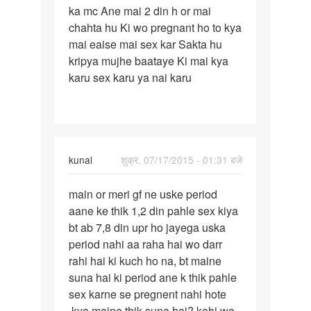
ka mc Ane mai 2 din h or mai
wife
chahta hu Ki wo pregnant ho to kya
ka
mai eaise mai sex kar Sakta hu
mc
kripya mujhe baataye Ki mai kya
Ane
karu sex karu ya nai karu
mai
2
din
kunal
शुक्र, 07/17/2015 - 01:31 बजे
पर्मालिंक
main or meri gf ne uske period
main
aane ke thik 1,2 din pahle sex kiya
or
bt ab 7,8 din upr ho jayega uska
meri
period nahi aa raha hai wo darr
gf
rahi hai ki kuch ho na, bt maine
ne
suna hai ki period ane k thik pahle
uske
sex karne se pregnent nahi hote
,kya maine thik suna hai? kahi wo