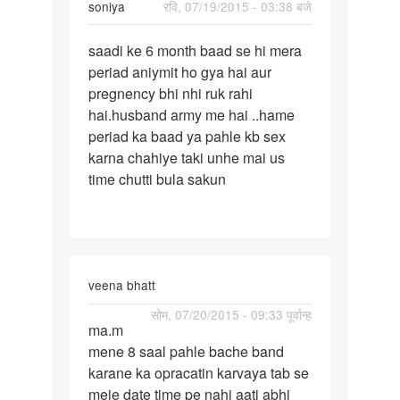
soniya
रवि, 07/19/2015 - 03:38 बजे
पर्मालिंक
saadi ke 6 month baad se hi mera
saadi
periad aniymit ho gya hai aur
ke
pregnency bhi nhi ruk rahi
6
hai.husband army me hai ..hame
month
periad ka baad ya pahle kb sex
baad
karna chahiye taki unhe mai us
se
time chutti bula sakun
hi
veena bhatt
पर्मालिंक
सोम, 07/20/2015 - 09:33 पूर्वान्ह
ma.m
ma.m
mene 8 saal pahle bache band
mene
karane ka opracatin karvaya tab se
8
meje date time pe nahi aati abhi
saal