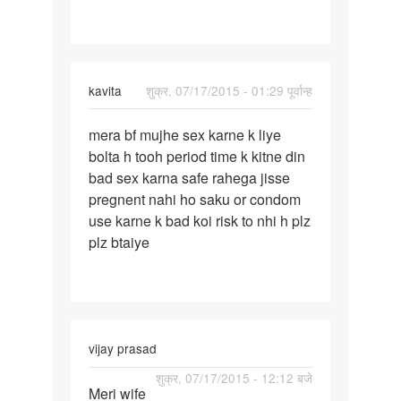
kavita
शुक्र, 07/17/2015 - 01:29 पूर्वान्ह
पर्मालिंक
mera bf mujhe sex karne k liye
mera
bolta h tooh period time k kitne din
bf
bad sex karna safe rahega jisse
mujhe
pregnent nahi ho saku or condom
sex
use karne k bad koi risk to nhi h plz
karne
plz btaiye
k
vijay prasad
पर्मालिंक
शुक्र, 07/17/2015 - 12:12 बजे
Meri wife
Meri