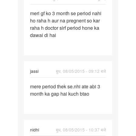
पर्मालिंक
meri gf ko 3 month se period nahi
meri
ho raha h aur na pregnent so kar
gf
raha h doctor sirf period hone ka
ko
dawai di hai
3
month
se
period
jassi
बुध, 08/05/2015 - 09:12 बजे
पर्मालिंक
mere period thek se.nhi ate abi 3
mere
month ka gap hai kuch btao
period
thek
se.nhi
ate
nidhi
बुध, 08/05/2015 - 10:37 बजे