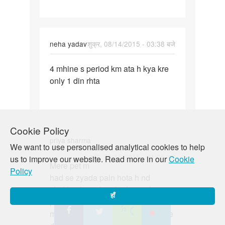
month
sae
halka
neha yadav
शुक्र, 08/14/2015 - 03:38 बजे
पर्मालिंक
4 mhine s period km ata h kya kre
4
only 1 din rhta
mhine
s
period
km
Cookie Policy
ata
priya sharma
h
We want to use personalised analytical cookies to help
kya
पर्मालिंक
शनि, 08/15/2015 - 01:05 बजे
us to improve our website. Read more in our
Cookie
Mere pet m
Mere
Policy
had se zyada pain hota h nd
pet
chakkar b ate h or b physicaly
m
हाँ
problm ho jati h m kya kru...ese m
had
mostly kya khana pina chaiye jisse
se