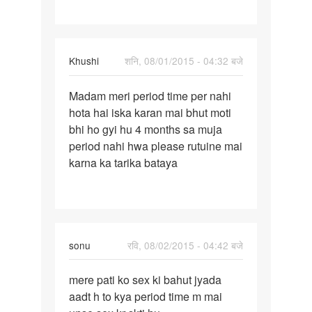
un
Khushi
शनि, 08/01/2015 - 04:32 बजे
पर्मालिंक
Madam meri period time per nahi
Madam
hota hai iska karan mai bhut moti
meri
bhi ho gyi hu 4 months sa muja
period
period nahi hwa please rutuine mai
time
karna ka tarika bataya
per
sonu
रवि, 08/02/2015 - 04:42 बजे
पर्मालिंक
mere pati ko sex ki bahut jyada
mere
aadt h to kya period time m mai
pati