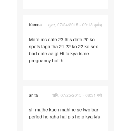
hota
hai
aur
Kamna
शुक्र, 07/24/2015 - 09:18 पूर्वान्ह
पर्मालिंक
Mere mc date 23 this date 20 ko
Mere
spots laga tha 21,22 ko 22 ko sex
mc
bad date aa gi Hi to kya isme
date
pregnancy hoti hl
23
this
date
20
anita
शनि, 07/25/2015 - 08:31 बजे
पर्मालिंक
sir mujhe kuch mahine se two bar
sir
period ho raha hai pls help kya kru
mujhe
kuch
mahine