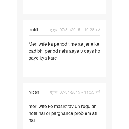
sa
mc
nahi
mohit
शुक्र, 07/31/2015 - 10:28 बजे
पर्मालिंक
Meri wife ka period time aa jane ke
Meri
bad bhi period nahi aaya 3 days ho
wife
gaye kya kare
ka
period
time
aa
nilesh
शुक्र, 07/31/2015 - 11:55 बजे
पर्मालिंक
meri wife ko masiktrav un regular
meri
hota hai or pargnance problem ati
wife
hai
ko
masiktrav