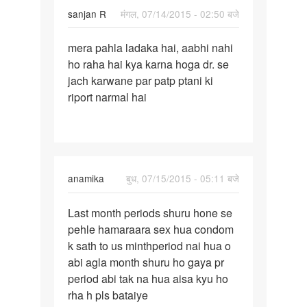
sanjan R
मंगल, 07/14/2015 - 02:50 बजे
पर्मालिंक
mera pahla ladaka hai, aabhi nahi
mera
ho raha hai kya karna hoga dr. se
pahla
jach karwane par patp ptani ki
ladaka
riport narmal hai
hai,
aabhi
anamika
बुध, 07/15/2015 - 05:11 बजे
पर्मालिंक
Last month periods shuru hone se
Last
pehle hamaraara sex hua condom
month
k sath to us minthperiod nai hua o
periods
abi agla month shuru ho gaya pr
shuru
period abi tak na hua aisa kyu ho
hone
rha h pls bataiye