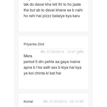
tak do davai kha leti thi to ho jaate
pahle
the but ab to davai khane se b nahi
bache
ho rahi hai plzzz bataiye kya karu
Priyanka Dixit
पर्मालिंक
सोम, 07/20/2015 - 10:47 पूर्वान्ह
Mera
Mera
period 5 din pehle aa gaya maine
period
apne b f ke sath sex b kiya hai kya
5
ye koi chinta ki bat hai
din
pehle
aa
Komal
सोम, 07/20/2015 - 09:10 बजे