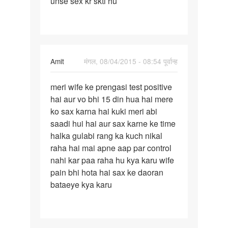
unse sex kr skti hu
ko
sex
ki
bahut
Amit
मंगल, 08/04/2015 - 08:54 पूर्वान्ह
पर्मालिंक
meri wife ke prengasi test positive
meri
hai aur vo bhi 15 din hua hai mere
wife
ko sax karna hai kuki meri abi
ke
saadi hui hai aur sax karne ke time
prengasi
halka gulabi rang ka kuch nikal
test
raha hai mai apne aap par control
nahi kar paa raha hu kya karu wife
pain bhi hota hai sax ke daoran
bataeye kya karu