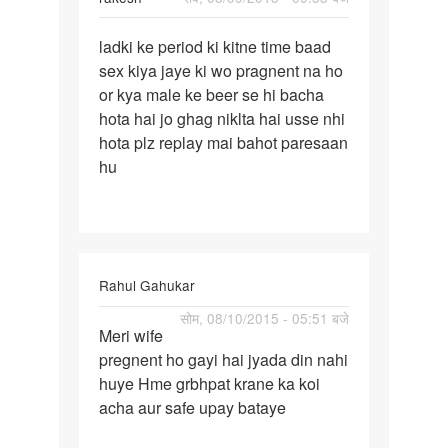
पर्मालिंक
ladki ke period ki kitne time baad
ladki
sex kiya jaye ki wo pragnent na ho
ke
or kya male ke beer se hi bacha
period
hota hai jo ghag niklta hai usse nhi
ki
hota plz replay mai bahot paresaan
kitne
hu
time
Rahul Gahukar
पर्मालिंक
सोम, 08/10/2015 - 05:51 बजे
Meri wife
Meri
pregnent ho gayi hai jyada din nahi
wife
huye Hme grbhpat krane ka koi
pregnent
acha aur safe upay bataye
ho
gayi