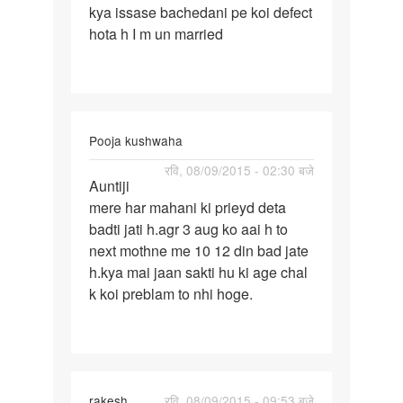
kya issase bachedani pe koi defect
date
hota h I m un married
20
fin
se
bnf
nhi
Pooja kushwaha
पर्मालिंक
रवि, 08/09/2015 - 02:30 बजे
Auntiji
Auntiji
mere har mahani ki prieyd deta
mere
badti jati h.agr 3 aug ko aai h to
har
next mothne me 10 12 din bad jate
mahani
h.kya mai jaan sakti hu ki age chal
ki
k koi preblam to nhi hoge.
rakesh
रवि, 08/09/2015 - 09:53 बजे