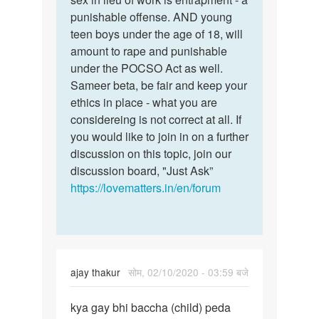
looking
punishable offense. AND young
neither…
for
teen boys under the age of 18, will
best…
amount to rape and punishable
by
under the POCSO Act as well.
Sameer
Sameer beta, be fair and keep your
ethics in place - what you are
considereing is not correct at all. If
you would like to join in on a further
discussion on this topic, join our
discussion board, "Just Ask”
https://lovematters.in/en/forum
ajay thakur
सोम, 02/10/2020 - 03:59 बजे
पर्मालिंक
kya gay bhi baccha (child) peda
kya