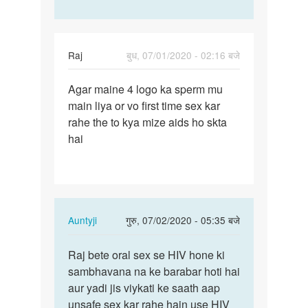
Raj
बुध, 07/01/2020 - 02:16 बजे
पर्मालिंक
Agar maine 4 logo ka sperm mu
Agar
main liya or vo first time sex kar
maine
rahe the to kya mize aids ho skta
4
hai
logo
ka
sperm…
In
Auntyji
गुरु, 07/02/2020 - 05:35 बजे
reply
पर्मालिंक
to
Raj bete oral sex se HIV hone ki
Raj
Agar
sambhavana na ke barabar hoti hai
bete
maine
aur yadi jis viykati ke saath aap
oral
4
unsafe sex kar rahe hain use HIV
sex