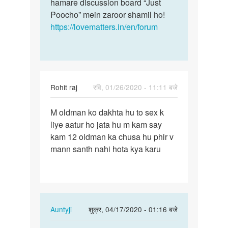
hamare discussion board “Just
Poocho” mein zaroor shamil ho!
https://lovematters.in/en/forum
Rohit raj
रवि, 01/26/2020 - 11:11 बजे
पर्मालिंक
M oldman ko dakhta hu to sex k
M
liye aatur ho jata hu m kam say
oldman
kam 12 oldman ka chusa hu phir v
ko
mann santh nahi hota kya karu
dakhta
hu
to
sex…
In
Auntyji
शुक्र, 04/17/2020 - 01:16 बजे
reply
पर्मालिंक