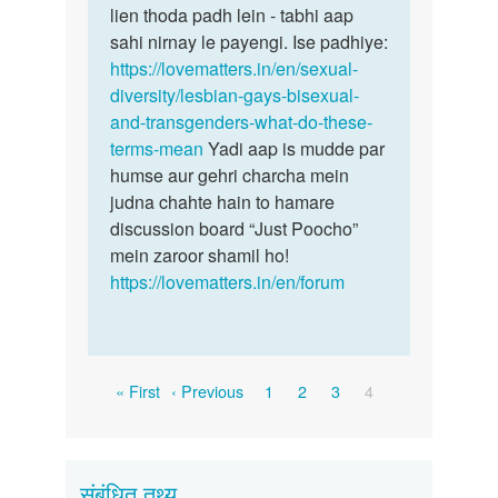
ladko
lien thoda padh lein - tabhi aap
ko…
sahi nirnay le payengi. Ise padhiye:
by
https://lovematters.in/en/sexual-
Smile
diversity/lesbian-gays-bisexual-
and-transgenders-what-do-these-
terms-mean
Yadi aap is mudde par
humse aur gehri charcha mein
judna chahte hain to hamare
discussion board “Just Poocho”
mein zaroor shamil ho!
https://lovematters.in/en/forum
Pagination
First
Previous
Page
Page
Page
Current
« First
‹ Previous
1
2
3
4
page
page
page
संबंधित तथ्य