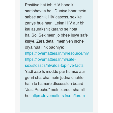
logo
Positive hai toh HIV hone ki
se
ka
sambhavna hai. Duniya bhar mein
HIV…
sperm…
sabse adhik HIV casess, sex ke
by
zariye hue hain. Lekin HIV aur bhi
Raj
kai asurakshit karano se hota
hai.So! Sex mein jo bhee lijiye safe
kijiye. Zara detail mein yeh niche
diya hua link padhiye:
https://lovematters.in/hi/resource/hiv
https://lovematters.in/hi/safe-
sex/stdsstis/hivaids-top-five-facts
Yadi aap is mudde par humse aur
gehri charcha mein judna chahte
hain to hamare discussion board
“Just Poocho” mein zaroor shamil
ho!
https://lovematters.in/en/forum