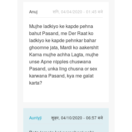
Anuj
शनि, 04/04/2020 - 01:45 बजे
पर्मालिंक
Mujhe ladkiyo ke kapde pehna
Mujhe
bahut Pasand, me Der Raat ko
ladkiyo
ladkiyo ke kapde pehnkar bahar
ke
ghoomne jata, Mardi ko aakershit
kapde
Karna mujhe achha Lagta, mujhe
pehna…
unse Apne nipples chuswana
Pasand, unka ling chusna or sex
karwana Pasand, kya me galat
karta?
In
Auntyji
शुक्र, 04/10/2020 - 06:57 बजे
reply
पर्मालिंक
to