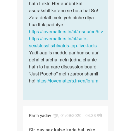
hain.Lekin HIV aur bhi kai
asurakshit karano se hota hai.So!
Zara detail mein yeh niche diya
hua link padhiye:
https://lovematters.in/hi/resource/hiv
https://lovematters.in/hi/safe-
sex/stdsstis/hivaids-top-five-facts
Yadi aap is mudde par humse aur
gehri charcha mein judna chahte
hain to hamare discussion board
“Just Poocho” mein zaroor shamil
ho!
https://lovematters.in/en/forum
Parth yadav
गुरु, 01/09/2020 - 04:38 बजे
पर्मालिंक
Sir, gay sex kaise karte hai uske
Sir,