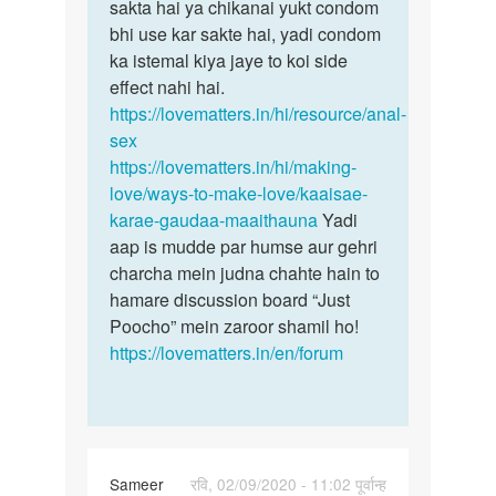
ke…
sakta hai ya chikanai yukt condom
by
bhi use kar sakte hai, yadi condom
Ka
ka istemal kiya jaye to koi side
effect nahi hai.
https://lovematters.in/hi/resource/anal-
sex
https://lovematters.in/hi/making-
love/ways-to-make-love/kaaisae-
karae-gaudaa-maaithauna
Yadi
aap is mudde par humse aur gehri
charcha mein judna chahte hain to
hamare discussion board “Just
Poocho” mein zaroor shamil ho!
https://lovematters.in/en/forum
Sameer
रवि, 02/09/2020 - 11:02 पूर्वान्ह