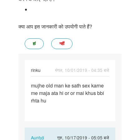
क्या आप इस जानकारी को उपयोगी पाते हैं?
हां
नहीं
rinku
मंगल, 10/01/2019 - 04:35 बजे
पर्मालिंक
mujhe old man ke sath sex karne
mujhe
me maja ata hi or or mai khus bbi
old
rhta hu
man
ke
sath
sex…
In
Auntyji
गुरु, 10/17/2019 - 05:05 बजे