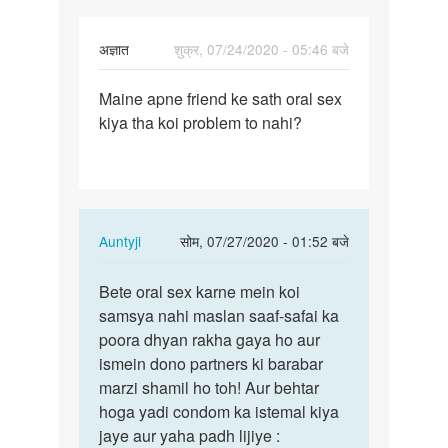
अज्ञात
शुक्र, 07/24/2020 - 05:46 बजे
पर्मालिंक
Maine apne friend ke sath oral sex
Maine
kiya tha koi problem to nahi?
apne
friend
ke
sath…
In
Auntyji
सोम, 07/27/2020 - 01:52 बजे
reply
पर्मालिंक
to
Bete oral sex karne mein koi
Bete
Maine
samsya nahi maslan saaf-safai ka
oral
apne
poora dhyan rakha gaya ho aur
sex
friend
ismein dono partners ki barabar
karne
ke
marzi shamil ho toh! Aur behtar
mein…
sath…
hoga yadi condom ka istemal kiya
by
jaye aur yaha padh lijiye :