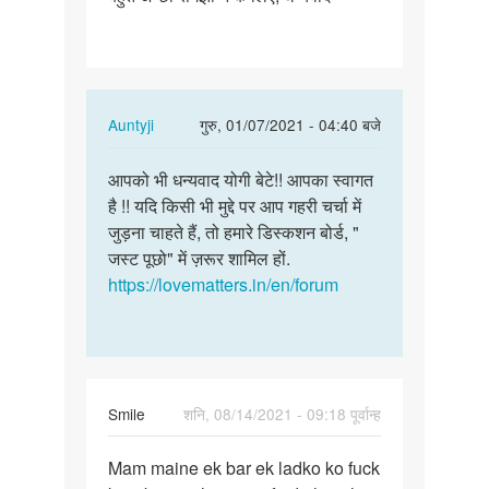
अच्छा
समझा
ने
के
In
Auntyji
गुरु, 01/07/2021 - 04:40 बजे
लिए,
reply
…
पर्मालिंक
to
आपको भी धन्यवाद योगी बेटे!! आपका स्वागत
आपको
बहुत
है !! यदि किसी भी मुद्दे पर आप गहरी चर्चा में
भी
अच्छा
जुड़ना चाहते हैं, तो हमारे डिस्कशन बोर्ड, "
धन्यवाद
समझा
जस्ट पूछो" में ज़रूर शामिल हों.
योगी
ने
https://lovematters.in/en/forum
बेटे!!…
के
लिए,
…
by
योगी
Smile
शनि, 08/14/2021 - 09:18 पूर्वान्ह
पर्मालिंक
Mam maine ek bar ek ladko ko fuck
Mam