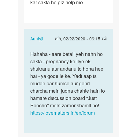
kar sakta he plz help me
gay
bhi
baccha
(child)
…
In
Auntyji
शनि, 02/22/2020 - 06:15 बजे
reply
पर्मालिंक
to
Hahaha - aare beta!! yeh nahn ho
Hahaha
kya
sakta - pregnancy ke liye ek
-
gay
shukranu aur andanu to hona hee
aare
bhi
hai - ya gode le ke. Yadi aap is
beta!!
baccha
mudde par humse aur gehri
yeh…
(child)
charcha mein judna chahte hain to
…
hamare discussion board “Just
by
Poocho” mein zaroor shamil ho!
ajay
https://lovematters.in/en/forum
thakur