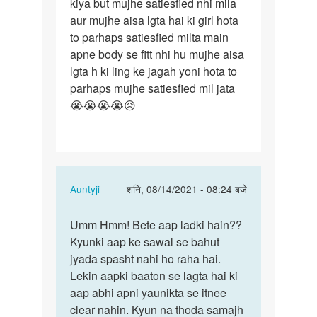
kiya but mujhe satiesfied nhi mila
maine
aur mujhe aisa lgta hai ki girl hota
ek
to parhaps satiesfied milta main
bar
apne body se fitt nhi hu mujhe aisa
ek
lgta h ki ling ke jagah yoni hota to
ladko
parhaps mujhe satiesfied mil jata
ko…
😭😭😭😭😥
In
Auntyji
शनि, 08/14/2021 - 08:24 बजे
reply
पर्मालिंक
to
Umm Hmm! Bete aap ladki hain??
Umm
Mam
Kyunki aap ke sawal se bahut
Hmm!
maine
jyada spasht nahi ho raha hai.
Bete
ek
Lekin aapki baaton se lagta hai ki
aap
bar
aap abhi apni yaunikta se itnee
ladki
ek
clear nahin. Kyun na thoda samajh
hain…