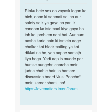
reply
पर्मालिंक
to
Rinku bete sex do vayask logon ke
Rinku
mujhe
bich, dono ki sahmati se, ho aur
bete
old
safety se kiya gaya ho yani ki
sex
man
condom ka istemaal kiya gaya ho
do
ke
toh koi problem nahi hai. Aur hum
vayask…
sath
aasha karte hain ki ismein aage
sex…
chalkar koi blackmailing ya koi
by
dikkat na ho, yeh aapne samajh
rinku
liya hoga. Yadi aap is mudde par
humse aur gehri charcha mein
judna chahte hain to hamare
discussion board “Just Poocho”
mein zaroor shamil ho!
https://lovematters.in/en/forum