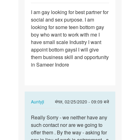
पर्मालिंक
I am gay looking for best partner for
I
social and sex purpose. I am
am
looking for some teen bottom gay
gay
boy who want to work with me I
looking
have small scale Industry I want
for
appoint bottom gaysI I will give
best…
them business skill and opportunity
in Sameer Indore
In
Auntyji
मंगल, 02/25/2020 - 09:09 बजे
reply
पर्मालिंक
to
Really Sorry - we neither have any
Really
I
such contact nor are we going to
Sorry
am
offer them . By the way - asking for
-
gay
sex in lieu of work is entrapment - a
we