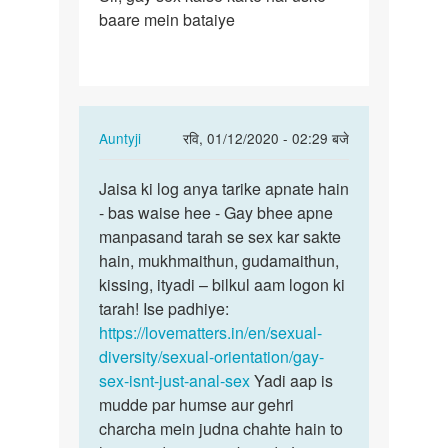
baare mein bataiye
gay
sex
kaise
karte
hai…
In
Auntyji
रवि, 01/12/2020 - 02:29 बजे
reply
पर्मालिंक
to
Jaisa ki log anya tarike apnate hain
Jaisa
Sir,
- bas waise hee - Gay bhee apne
ki
gay
manpasand tarah se sex kar sakte
log
sex
hain, mukhmaithun, gudamaithun,
anya
kaise
kissing, ityadi – bilkul aam logon ki
tarike…
karte
tarah! Ise padhiye:
hai…
https://lovematters.in/en/sexual-
by
diversity/sexual-orientation/gay-
Parth
sex-isnt-just-anal-sex
Yadi aap is
yadav
mudde par humse aur gehri
charcha mein judna chahte hain to