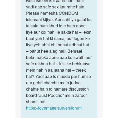
Beta ismein koi pareshani nahi
Beta
Mujhe
yadi aap safe sex kar rahe hain.
ismein
ladkiyo
Please hamesha CONDOM
koi
ke
istemaal kijiye. Aur sahi ya galat ka
pareshani…
kapde
faisala hum khud lete hain apne
pehna…
liye aur koi nahi le sakta hai – lekin
by
baat yeh hai ki samaj aur logon ke
Anuj
liye yeh abhi bhi bahut adbhut hai
– bahut hee alag hai!! Behraal
beta- aapko apne aap ko swath aur
safe rakhna hai – kisi ke behkaave
mein nahin aa jaana hai – theek
hai? Yadi aap is mudde par humse
aur gehri charcha mein judna
chahte hain to hamare discussion
board “Just Poocho” mein zaroor
shamil ho!
https://lovematters.in/en/forum