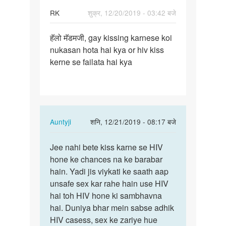
RK
शुक्र, 12/20/2019 - 03:42 बजे
पर्मालिंक
हॅलो मॅडमजी, gay kissing karnese koi
हॅलो
nukasan hota hai kya or hiv kiss
मॅडमजी,
kerne se failata hai kya
gay
kissing…
In
Auntyji
शनि, 12/21/2019 - 08:17 बजे
reply
पर्मालिंक
to
Jee nahi bete kiss karne se HIV
Jee
हॅलो
hone ke chances na ke barabar
nahi
मॅडमजी,
hain. Yadi jis viykati ke saath aap
bete
gay
unsafe sex kar rahe hain use HIV
kiss
kissing…
hai toh HIV hone ki sambhavna
karne
by
hai. Duniya bhar mein sabse adhik
se…
RK
HIV casess, sex ke zariye hue