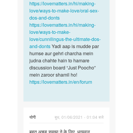
अज्ञात
https://lovematters.in/hi/making-
love/ways-to-make-love/oral-sex-
dos-and-donts
https://lovematters.in/hi/making-
love/ways-to-make-
love/cunnilingus-the-ultimate-dos-
and-donts
Yadi aap is mudde par
humse aur gehri charcha mein
judna chahte hain to hamare
discussion board “Just Poocho”
mein zaroor shamil ho!
https://lovematters.in/en/forum
योगी
बुध, 01/06/2021 - 01:04 बजे
पर्मालिंक
बहुत अच्छा समझा ने के लिए, धन्यवाद
बहुत