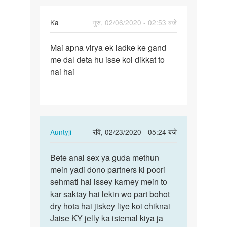
Ka
गुरु, 02/06/2020 - 02:53 बजे
पर्मालिंक
Mai apna virya ek ladke ke gand
Mai
me dal deta hu isse koi dikkat to
apna
nai hai
virya
ek
ladke
ke…
In
Auntyji
रवि, 02/23/2020 - 05:24 बजे
reply
पर्मालिंक
to
Bete anal sex ya guda methun
Bete
Mai
mein yadi dono partners ki poori
anal
apna
sehmati hai issey karney mein to
sex
virya
kar saktay hai lekin wo part bohot
ya
ek
dry hota hai jiskey liye koi chiknai
guda
ladke
Jaise KY jelly ka istemal kiya ja
methun…