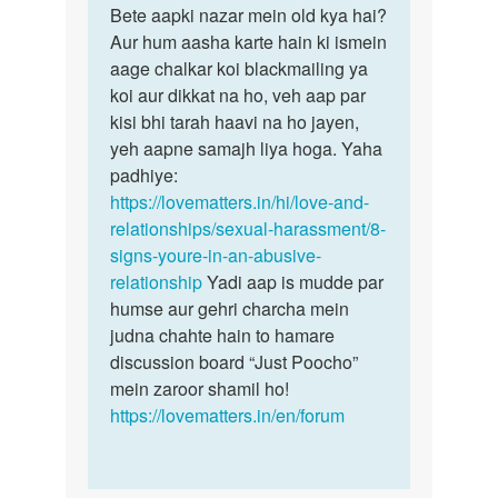
to
Bete aapki nazar mein old kya hai?
Bete
M
Aur hum aasha karte hain ki ismein
aapki
oldman
aage chalkar koi blackmailing ya
nazar
ko
koi aur dikkat na ho, veh aap par
mein
dakhta
kisi bhi tarah haavi na ho jayen,
old…
hu
yeh aapne samajh liya hoga. Yaha
to
padhiye:
sex…
https://lovematters.in/hi/love-and-
by
relationships/sexual-harassment/8-
Rohit
signs-youre-in-an-abusive-
raj
relationship
Yadi aap is mudde par
humse aur gehri charcha mein
judna chahte hain to hamare
discussion board “Just Poocho”
mein zaroor shamil ho!
https://lovematters.in/en/forum