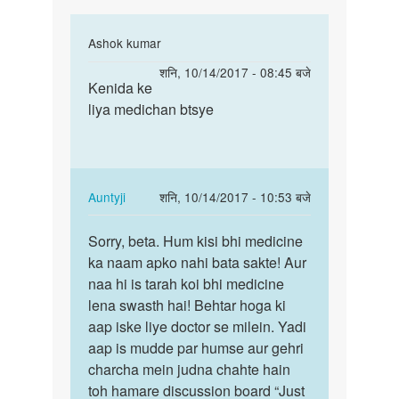
पर
In
Ashok kumar
reply
पर्मालिंक
शनि, 10/14/2017 - 08:45 बजे
to
Kenida ke
Kenida
कैऩिडडा
liya medichan btsye
ke
की
liya
शिकायत
medichan
होने
btsye
पर
In
Auntyji
शनि, 10/14/2017 - 10:53 बजे
by
reply
पर्मालिंक
सतीश
to
Sorry, beta. Hum kisi bhi medicine
Sorry,
राव
Kenida
ka naam apko nahi bata sakte! Aur
beta.
ke
naa hi is tarah koi bhi medicine
Hum
liya
lena swasth hai! Behtar hoga ki
kisi
medichan
aap iske liye doctor se milein. Yadi
bhi…
btsye
aap is mudde par humse aur gehri
by
charcha mein judna chahte hain
Ashok
toh hamare discussion board “Just