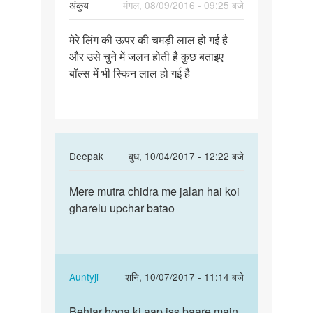
अंकुय
मंगल, 08/09/2016 - 09:25 बजे
है
पर्मालिंक
मेरे लिंग की ऊपर की चमड़ी लाल हो गई है
मेरे
और उसे चुने में जलन होती है कुछ बताइए
लिंग
बॉल्स में भी स्किन लाल हो गई है
की
ऊपर
की
चमड़ी
लाल
In
Deepak
बुध, 10/04/2017 - 12:22 बजे
reply
पर्मालिंक
to
Mere mutra chidra me jalan hai koi
Mere
मेरे
gharelu upchar batao
mutra
लिंग
chidra
की
me
ऊपर
jalan…
की
In
Auntyji
शनि, 10/07/2017 - 11:14 बजे
चमड़ी
reply
पर्मालिंक
लाल
to
Behtar hoga ki aap iss baare main
Behtar