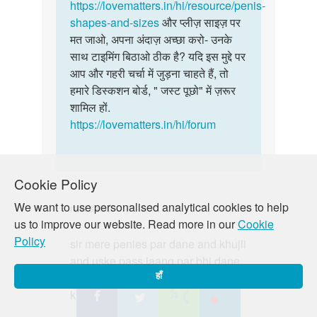
का
https://lovematters.in/hi/resource/penis-
बड़ा
साईज
shapes-and-sizes
और प्लीज़ साइज़ पर
करने
5
मत जाओ, अपना अंदाज़ अच्छा करो- उनके
का
है
साथ टाइमिंग बिठाओ ठीक है? यदि इस मुद्दे पर
साईज
आप और गहरी चर्चा में जुड़ना चाहते हैं, तो
by
हमारे डिस्कशन बोर्ड, " जस्ट पूछो" में ज़रूर
राजु
शामिल हों.
https://lovematters.in/hi/forum
Cookie Policy
We want to use personalised analytical cookies to help
ravi saini
बुध, 09/13/2017 - 02:39 पूर्वान्ह
us to improve our website. Read more in our
Cookie
पर्मालिंक
Policy
sir mere penies par dane and khujli
sir
and uske pass jaang par bhi dane
mere
and khujli ho rahi hai please sir
हाँ
penies
kuch elaj bataye aap
par
dane