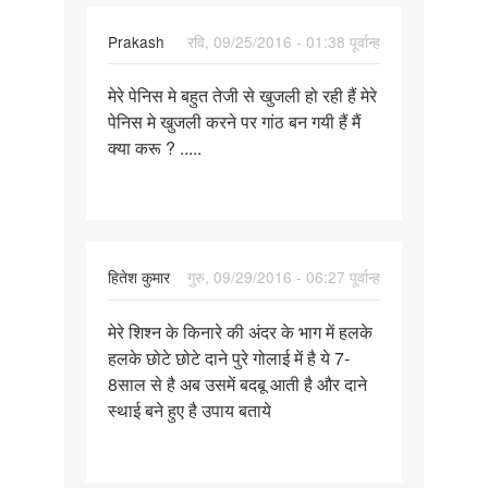
Prakash
रवि, 09/25/2016 - 01:38 पूर्वान्ह
पर्मालिंक
मेरे पेनिस मे बहुत तेजी से खुजली हो रही हैं मेरे
मेरे
पेनिस मे खुजली करने पर गांठ बन गयी हैं मैं
पेनिस
क्या करू ? .....
मे
बहुत
तेजी
से
हितेश कुमार
गुरु, 09/29/2016 - 06:27 पूर्वान्ह
पर्मालिंक
मेरे शिश्न के किनारे की अंदर के भाग में हलके
मेरे
हलके छोटे छोटे दाने पुरे गोलाई में है ये 7-
शिश्न
8साल से है अब उसमें बदबू आती है और दाने
के
स्थाई बने हुए है उपाय बताये
किनारे
की
अंदर