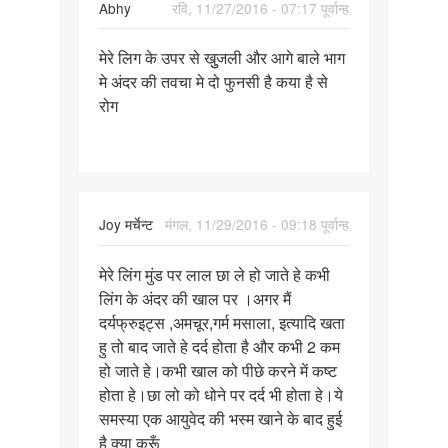
Abhy
रवि, 11/27/2016 - 07:17 पूर्वान्ह
के
पर्मालिंक
मेरे लिग के उपर से खुुजली और आगे बाले भाग
मेरे
मे अंदर की तवचा मे दो फुनसी है कया है से
लिग
रोग
के
उपर
से
खुुजली
और
Joy मर्चेन्ट
मंगल, 11/29/2016 - 09:18 पूर्वान्ह
पर्मालिंक
मेरे लिंग मुंड पर लाल छा ले हो जाते हे कभी
मेरे
लिंग के अंदर की खाल पर ।अगर मैं
लिंग
दर्यफ्रुइट्स ,अमचूर,गर्म मसाला, इत्यादि खता
मुंड
हु तो बाद जाते हे दर्द होता है और कभी 2 कम
पर
हो जाते हे।कभी खाल को पीछे करने में कष्ट
लाल
होता हे।छा लो को धोने पर दर्द भी होता हे।ये
छा
समस्या एक आयुवेद की भस्म खाने के बाद हुई
ले
है क्या करूँ