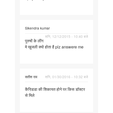
Sikendra kumar
पर्मालिंक
शनि, 12/12/2015 - 10:40 बजे
पुरुषों के लींग
पुरुषों
मे खुजली क्यो होता है plz answere me
के
लींग
मे
खुजली
क्यो
सतीश राव
शनि, 01/30/2016 - 10:32 बजे
पर्मालिंक
कैऩिडडा की शिकायत होने पर किस डॉक्टर
कैऩिडडा
से मिले
की
शिकायत
होने