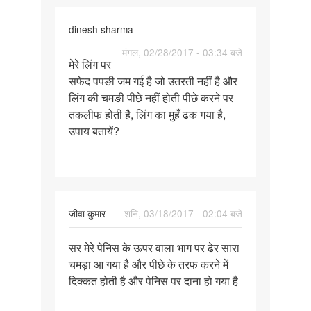
dinesh sharma
पर्मालिंक
मंगल, 02/28/2017 - 03:34 बजे
मेरे लिंग पर
मेरे
सफेद पपङी जम गई है जो उतरती नहीं है और
लिंग
लिंग की चमङी पीछे नहीं होती पीछे करने पर
पर
तकलीफ होती है, लिंग का मुहँ ढक गया है,
सफेद
उपाय बतायें?
पपङी
जम
गई
जीवा कुमार
शनि, 03/18/2017 - 02:04 बजे
पर्मालिंक
सर मेरे पेनिस के ऊपर वाला भाग पर ढेर सारा
सर
चमड़ा आ गया है और पीछे के तरफ करने में
मेरे
दिक्कत होती है और पेनिस पर दाना हो गया है
पेनिस
के