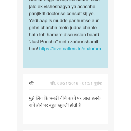
by
Mere
jald ek visheshagya ya achchhe
hoga
अंकुय
mutra
panjikrit doctor se consult kijiye.
ki
chidra
Yadi aap is mudde par humse aur
aap
me
gehri charcha mein judna chahte
iss
jalan…
hain toh hamare discussion board
baare…
by
“Just Poocho” mein zaroor shamil
Deepak
hon!
https://lovematters.in/en/forum
रवि
रवि, 08/21/2016 - 01:51 पूर्वान्ह
पर्मालिंक
मुझे लिंग कि चमडी नीचे करने पर लाल हलके
मुझे
दाने होने पर बहुत खुजली होती है
लिंग
कि
चमडी
नीचे