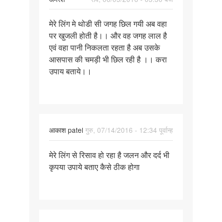
पर्मालिंक
मेरे लिंग मे थोडी सी जगह छिल गयी अब वहा
मेरे
पर खुजली होती है।। और वह जगह लाल है
लिंग
एवं वहा पानी निकलता रहता है अब उसके
मे
आसपास की चमड़ी भी छिल रही है ।। करा
थोडी
उपाय बताये।।
सी
जगह
छिल
आकाश patel
गुरु, 07/14/2016 - 12:34 पूर्वान्ह
पर्मालिंक
मेरे लिंग से रिसाव हो रहा है जलन और दर्द भी
मेरे
कृपया उपाये बताए कैसे ठीक होगा
लिंग
से
रिसाव
हो
रहा