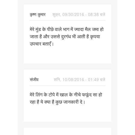
कृष्ण कुमार
शुक्र, 09/30/2016 - 08:38 बजे
पर्मालिंक
मेरे मुंड के पीछे वाले भाग में ज्यादा मैल जमा हो
मेरे
जाता है और उससे दुरगंध भी आती है कृपया
मुंड
उपचार बताएँ।
के
पीछे
वाले
भाग
संजीव
शनि, 10/08/2016 - 01:49 बजे
पर्मालिंक
मेरे लिंग के टोपे में खाल के नीचे फफूंद सा हो
मेरे
रहा है ये क्या है कुछ जानकारी दे।
लिंग
के
टोपे
में
खाल