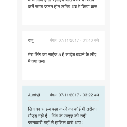
कर्ते समय जलन होन लगिय अब मे किया करु
और
राजु
मंगल, 07/11/2017 - 01:40 बजे
पर्मालिंक
मेरा लिंग का साईज 5 है साईज बढाने के लीए
मेरा
मै क्य़ा करू
लिंग
का
साईज
5
है
In
Auntyji
मंगल, 07/11/2017 - 03:22 बजे
साईज
reply
पर्मालिंक
to
लिंग का साइज़ बड़ा करने का कोई भी तरीका
लिंग
मेरा
मौजूद नही है। लिंग के साइज़ की सही
का
लिंग
जानकारी यहाँ से हासिल करो आप :
साइज़