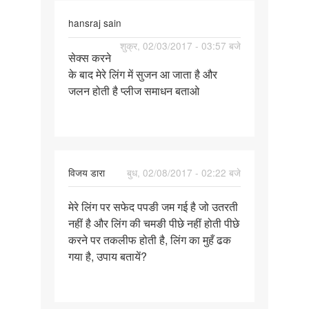
hansraj sain
पर्मालिंक
शुक्र, 02/03/2017 - 03:57 बजे
सेक्स करने
सेक्स
के बाद मेरे लिंग में सुजन आ जाता है और
करने
जलन होती है प्लीज समाधन बताओ
के
बाद
विजय डारा
बुध, 02/08/2017 - 02:22 बजे
पर्मालिंक
मेरे लिंग पर सफेद पपङी जम गई है जो उतरती
मेरे
नहीं है और लिंग की चमङी पीछे नहीं होती पीछे
लिंग
करने पर तकलीफ होती है, लिंग का मुहँ ढक
पर
गया है, उपाय बतायें?
सफेद
पपङी
जम
गई