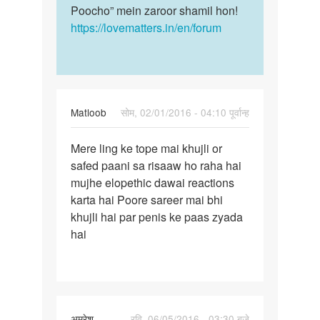
kumar
Poocho” mein zaroor shamil hon!
https://lovematters.in/en/forum
Matloob
सोम, 02/01/2016 - 04:10 पूर्वान्ह
पर्मालिंक
Mere ling ke tope mai khujli or
Mere
safed paani sa risaaw ho raha hai
ling
mujhe elopethic dawai reactions
ke
karta hai Poore sareer mai bhi
tope
khujli hai par penis ke paas zyada
mai
hai
khujli
अमरेश
रवि, 06/05/2016 - 03:30 बजे