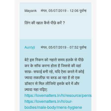
पीछे
In
Mayank
मंगल, 05/07/2019 - 12:06 पूर्वान्ह
करें
reply
?
पर्मालिंक
to
लिंग की खाल कैसे पीछे करें ?
लिंग
लिंग
की
की
खाल
खाल
कैसे
कैसे
पीछे
In
Auntyji
मंगल, 05/07/2019 - 07:52 पूर्वान्ह
पीछे
करें
reply
पर्मालिंक
करें
?
to
बेटे इस स्किन को नहाते समय हलके से पीछे
बेटे
?
लिंग
कर के सॉफ करना होता है जिससे की वहां
इस
by
की
साफ़- सफाई बनी रहे, यदि ऐसा करते में कोई
स्किन
अंकुश
खाल
ज्यादा तकलीफ़ या ब्लड आ रहा है तो एक
को
कश्याप
कैसे
डॉक्टर से मिल लीजिये! इसके बारे में और
नहाते
पीछे
ज़्यादा यहा पढ़िए:
समय…
करें
https://lovematters.in/hi/resource/penis
?
https://lovematters.in/hi/our-
by
bodies/male-body/mens-hygiene