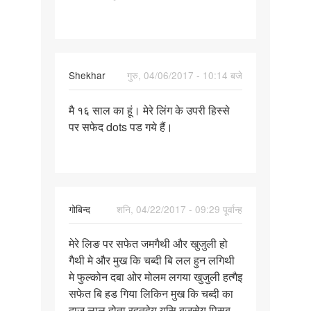
मेरे
लिंग
की
Shekhar
गुरु, 04/06/2017 - 10:14 बजे
पर्मालिंक
मै १६ साल का हूं। मेरे लिंग के उपरी हिस्से
मै
पर सफेद dots पड गये हैं।
१६
साल
का
हूं।
मेरे
गोबिन्द
शनि, 04/22/2017 - 09:29 पूर्वान्ह
लिंग
पर्मालिंक
मेरे लिङ पर सफेत जमगैथी और खुजुली हो
मेरे
गैथी मे और मुख कि चब्दी बि लल हुन लगिथी
लिङ
मे फुल्कोन दबा ओर मोलम लगया खुजुली हत्गैइ
पर
सफेत बि हड गिया लिकिन मुख कि चब्दी का
सफेत
दाज लाल होता रहतहेय यसि बजसेय पिसब
जमगैथी