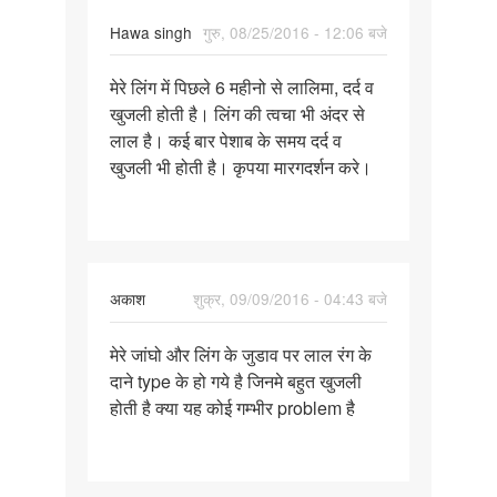
करने
Hawa singh
गुरु, 08/25/2016 - 12:06 बजे
पर्मालिंक
मेरे लिंग में पिछले 6 महीनो से लालिमा, दर्द व
मेरे
खुजली होती है। लिंग की त्वचा भी अंदर से
लिंग
लाल है। कई बार पेशाब के समय दर्द व
में
खुजली भी होती है। कृपया मारगदर्शन करे।
पिछले
6
महीनो
अकाश
शुक्र, 09/09/2016 - 04:43 बजे
पर्मालिंक
मेरे जांघो और लिंग के जुडाव पर लाल रंग के
मेरे
दाने type के हो गये है जिनमे बहुत खुजली
जांघो
होती है क्या यह कोई गम्भीर problem है
और
लिंग
के
जुडाव