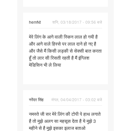
ऊपर
वाला
भाग
hemNt
शनि, 03/18/2017 - 09:56 बजे
पर्मालिंक
मेरे लिंग के आगे वाली स्किन लाल हो गयी है
मेरे
और आगे वाले हिस्से पर लाल दाने हो गए है
लिंग
और जैसे मैं किसी लड़की से सेक्सी बात करता
के
हूँ तो लार सी रिसती रहती है मैं इंग्लिश
आगे
मेडिसिन भी ले लिया
वाली
स्किन
नरेंदर सिंह
मंगल, 04/04/2017 - 03:02 बजे
पर्मालिंक
नमस्ते जी सर मेरे लिंग की टोपी पे हाथ लगाते
नमस्ते
है तो मुझे अलग सा महसूस देता है ये मुझे 3
जी
महीने से है मुझे इसका इलाज बताओ
सर