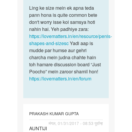
पर्मालिंक
to
Ling ke size mein ek apna teda
Ling
auntyji
pann hona is quite common bete
ke
merai
don't worry isse koi samsya hoti
size
ling
nahin hai. Yeh padhiye zara:
mein
upar
https://lovematters.in/en/resource/penis-
ek
ki
shapes-and-sizesc
Yadi aap is
apna
by
mudde par humse aur gehri
Anonymous
charcha mein judna chahte hain
toh hamare discussion board “Just
Poocho” mein zaroor shamil hon!
https://lovematters.in/en/forum
PRAKASH KUMAR GUPTA
पर्मालिंक
मंगल, 01/31/2017 - 08:53 पूर्वान्ह
AUNTIJI
AUNTIJI