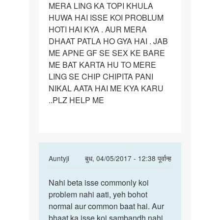
MERA LING KA TOPI KHULA
MERA
HUWA HAI ISSE KOI PROBLUM
LING
HOTI HAI KYA . AUR MERA
KA
DHAAT PATLA HO GYA HAI . JAB
TOPI
ME APNE GF SE SEX KE BARE
ME BAT KARTA HU TO MERE
LING SE CHIP CHIPITA PANI
NIKAL AATA HAI ME KYA KARU
..PLZ HELP ME
In
Auntyji
बुध, 04/05/2017 - 12:38 पूर्वान्ह
reply
पर्मालिंक
to
Nahi beta isse commonly koi
Nahi
AUNTIJI
problem nahi aati, yeh bohot
beta
MERA
normal aur common baat hai. Aur
isse
LING
bhaat ka isse koi sambandh nahi
commonly