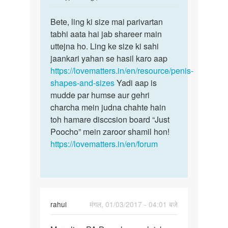
reply
पर्मालिंक
to
Bete, ling ki size mai parivartan
Bete,
Mam
tabhi aata hai jab shareer main
ling
mera
uttejna ho. Ling ke size ki sahi
ki
penis
jaankari yahan se hasil karo aap
size
ka
https://lovematters.in/en/resource/penis-
mai
size
shapes-and-sizes
Yadi aap is
4
mudde par humse aur gehri
inch
charcha mein judna chahte hain
by
toh hamare disccsion board “Just
ganesh
Poocho” mein zaroor shamil hon!
Kumar
https://lovematters.in/en/forum
rahul
मंगल, 01/03/2017 - 04:01 बजे
पर्मालिंक