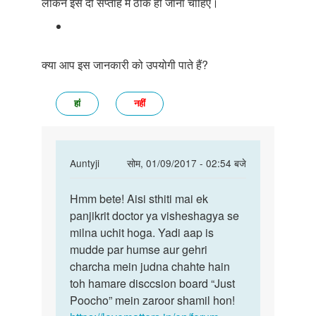
लेकिन इसे दो सप्ताह में ठीक हो जाना चाहिए।
क्या आप इस जानकारी को उपयोगी पाते हैं?
हां
नहीं
In
Auntyji
सोम, 01/09/2017 - 02:54 बजे
reply
पर्मालिंक
to
Hmm bete! Aisi sthiti mai ek
Hmm
Madam
panjikrit doctor ya visheshagya se
bete!
by
milna uchit hoga. Yadi aap is
Aisi
Mahesh
mudde par humse aur gehri
sthiti
charcha mein judna chahte hain
mai
toh hamare disccsion board “Just
ek
Poocho” mein zaroor shamil hon!