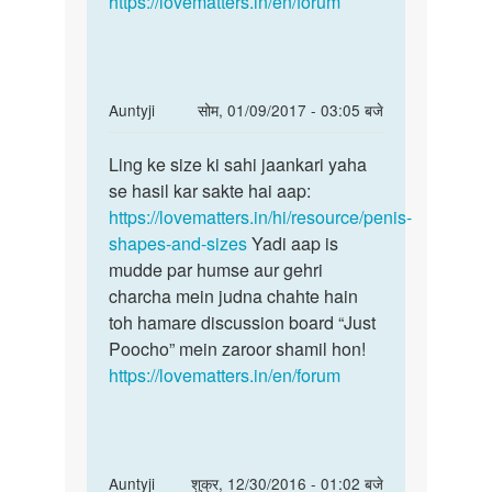
https://lovematters.in/en/forum
In
Auntyji
सोम, 01/09/2017 - 03:05 बजे
reply
पर्मालिंक
to
Ling ke size ki sahi jaankari yaha
Ling
Mam
se hasil kar sakte hai aap:
ke
mera
https://lovematters.in/hi/resource/penis-
size
penis
shapes-and-sizes
Yadi aap is
ki
ka
mudde par humse aur gehri
sahi
size
charcha mein judna chahte hain
jaankari
4
toh hamare discussion board “Just
inch
Poocho” mein zaroor shamil hon!
by
https://lovematters.in/en/forum
ganesh
Kumar
In
Auntyji
शुक्र, 12/30/2016 - 01:02 बजे