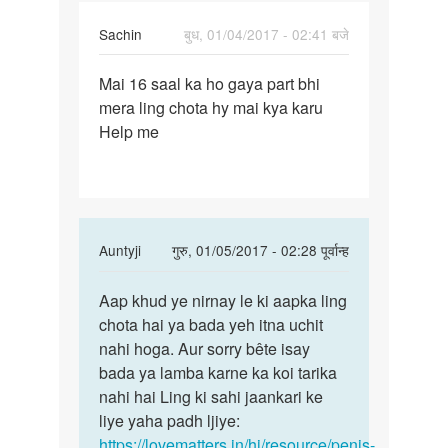
Sachin
बुध, 01/04/2017 - 02:41 बजे
पर्मालिंक
Mai 16 saal ka ho gaya part bhi
Mai
mera ling chota hy mai kya karu
16
Help me
saal
ka
ho
gaya
part
In
Auntyji
गुरु, 01/05/2017 - 02:28 पूर्वान्ह
reply
पर्मालिंक
to
Aap khud ye nirnay le ki aapka ling
Aap
Mai
chota hai ya bada yeh itna uchit
khud
16
nahi hoga. Aur sorry bête isay
ye
saal
bada ya lamba karne ka koi tarika
nirnay
ka
nahi hai Ling ki sahi jaankari ke
le
ho
liye yaha padh ljiye:
ki
gaya
https://lovematters.in/hi/resource/penis-