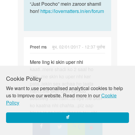
by
“Just Poocho” mein zaroor shamil
lakshay
hon!
https://lovematters.in/en/forum
Preet ms
बुध, 02/01/2017 - 12:37 पूर्वान्ह
पर्मालिंक
Mere ling ki skin uper nhi
Mere
kaati..mere shadi ko 2 saal ho
ling
gye...me skin ko uper nhi ker
ki
Cookie Policy
pata..lekin sex achaa ho jaata
skin
We want to use personalised analytical cookies to help
hain...me skin uper kro tou
uper
us to improve our website. Read more in our
Cookie
sestivety hoti hain...is liye me skin
nhi
Policy
ko kaatna nhi chahta...plz aap
btaae is se koi nulhsaan tou nhi
हाँ
hogaa? ??