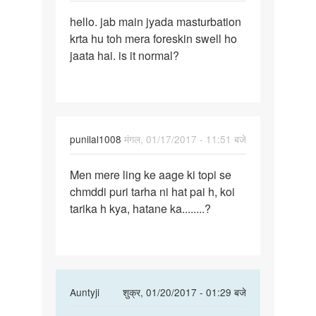
पर्मालिंक
hello. jab main jyada masturbation
hello.
krta hu toh mera foreskin swell ho
jab
jaata hai. is it normal?
main
jyada
punilal1008
मंगल, 01/17/2017 - 11:51 बजे
पर्मालिंक
Men mere ling ke aage ki topi se
Men
chmddi puri tarha ni hat pai h, koi
mere
tarika h kya, hatane ka........?
ling
ke
aage
ki
topi
In
Auntyji
शुक्र, 01/20/2017 - 01:29 बजे
reply
पर्मालिंक