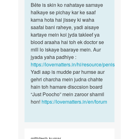
to
Bête is skin ko nahataye samaye
Bête
Men
halkaye se pichay kar ke saaf
is
mere
karna hota hai jissey ki waha
skin
ling
saafai bani raheye, yadi aisaye
ko
ke
kartaye mein koi jyda takleef ya
nahataye
aage
blood araaha hai toh ek doctor se
ki
mill lo iskaye baaraye mein. Aur
topi
jyada yaha padhiye :
by
https://lovematters.in/hi/resource/penis
punilal1008
Yadi aap is mudde par humse aur
gehri charcha mein judna chahte
hain toh hamare disccsion board
“Just Poocho” mein zaroor shamil
hon!
https://lovematters.in/en/forum
mithilesh kumar