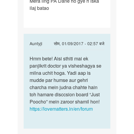
Mera ling PA Dane ho gye h iska
Mera
ilaj batao
ling
PA
Dane
ho
gye
In
Auntyji
सोम, 01/09/2017 - 02:57 बजे
h
reply
पर्मालिंक
to
Hmm bete! Aisi sthiti mai ek
Hmm
Mera
panjikrit doctor ya visheshagya se
bete!
ling
milna uchit hoga. Yadi aap is
Aisi
PA
mudde par humse aur gehri
sthiti
Dane
charcha mein judna chahte hain
mai
ho
toh hamare disccsion board “Just
ek
gye
Poocho” mein zaroor shamil hon!
h
https://lovematters.in/en/forum
by
rahul