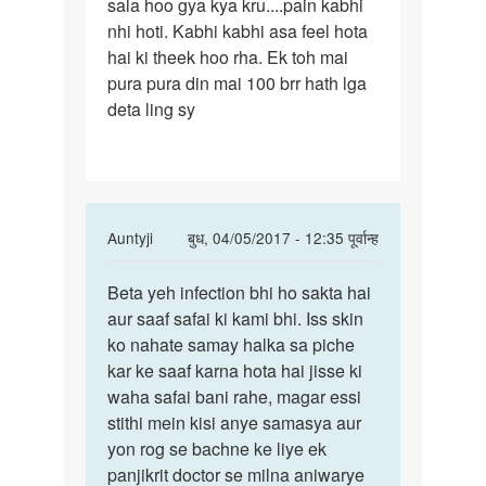
sala hoo gya kya kru....pain kabhi
pr
nhi hoti. Kabhi kabhi asa feel hota
side
hai ki theek hoo rha. Ek toh mai
pura pura din mai 100 brr hath lga
deta ling sy
In
Auntyji
बुध, 04/05/2017 - 12:35 पूर्वान्ह
reply
पर्मालिंक
to
Beta yeh infection bhi ho sakta hai
Beta
Mera
aur saaf safai ki kami bhi. Iss skin
yeh
ling.
ko nahate samay halka sa piche
infection
Kaa
kar ke saaf karna hota hai jisse ki
bhi
tope
waha safai bani rahe, magar essi
ho
pr
stithi mein kisi anye samasya aur
side
yon rog se bachne ke liye ek
by
panjikrit doctor se milna aniwarye