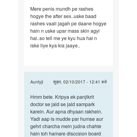
पर्मालिंक
Mere penis mundh pe rashes
Mere
hogye the after sex..uske baad
penis
rashes vaali jagah pe daane hogye
mundh
hain n uske upar mass skin agyi
pe
hai..so tell me ye kyu hua hai n
rashes
iske liye kya kia jaaye..
In
Auntyji
शुक्र, 02/10/2017 - 12:41 बजे
reply
पर्मालिंक
to
Hmm bete. Kripya ek panjikrit
Hmm
Mere
doctor se jald se jald sampark
bete.
penis
karein. Aur apna dhyaan rakhein.
Kripya
mundh
Yadi aap is mudde par humse aur
ek
pe
gehri charcha mein judna chahte
panjikrit
rashes
hain toh hamare disccsion board