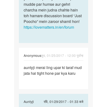
Vinay
mudde par humse aur gehri
hai
Saxena
charcha mein judna chahte hain
aap?
toh hamare discussion board “Just
Kya
Poocho” mein zaroor shamil hon!
https://lovematters.in/en/forum
Anonymous
बुध, 01/25/2017 - 12:00 पूर्वान्ह
पर्मालिंक
auntyji merai ling upar ki taraf mud
auntyji
jata hai tight hone par kya karu
merai
ling
upar
ki
In
Auntyji
रवि, 01/29/2017 - 01:33 बजे
reply