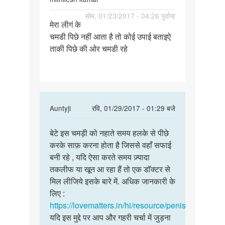
पर्मालिंक
सोम, 01/23/2017 - 04:26 पूर्वान्ह
मेरा लीगं के
मेरा
चमडी पिछे नहीं आता है तो कोई उपाई बताइऐ
लीगं
ताकी पिछे की ओर चमडी रहे
के
चमडी
पिछे
नहीं
In
Auntyji
रवि, 01/29/2017 - 01:29 बजे
reply
पर्मालिंक
to
बेटे इस चमड़ी को नहाते समय हलके से पीछे
बेटे
मेरा
करके साफ़ करना होता है जिससे वहाँ सफाई
इस
लीगं
बनी रहे , यदि ऐसा करते समय ज़्यादा
चमड़ी
के
तकलीफ या खून आ रहा हैं तो एक डॉक्टर से
को
चमडी
मिल लीजिये इसके बारे में. अधिक जानकारी के
नहाते
पिछे
लिए :
समय
नहीं
https://lovematters.in/hi/resource/penis
by
यदि इस मुद्दे पर आप और गहरी चर्चा में जुड़ना