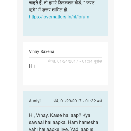
mithilesh
चाहते हैं, तो हमारे डिस्कशन बोर्ड, " जस्ट
kumar
पूछो" में ज़रूर शामिल हों.
https://lovematters.in/hi/forum
Vinay Saxena
पर्मालिंक
मंगल, 01/24/2017 - 01:34 पूर्वान्ह
Hii
Hii
In
Auntyji
रवि, 01/29/2017 - 01:32 बजे
reply
पर्मालिंक
to
Hi, Vinay. Kaise hai aap? Kya
Hi,
Hii
sawaal hai aapka. Ham hamesha
Vinay.
by
yahi hai aapke liye. Yadi aap is
Kaise