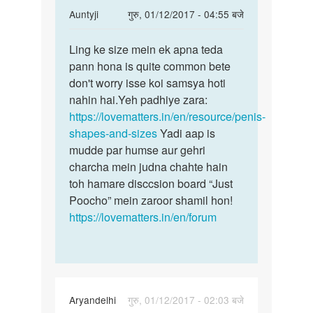
In
Auntyji
गुरु, 01/12/2017 - 04:55 बजे
reply
पर्मालिंक
to
Ling ke size mein ek apna teda
Ling
Maira
pann hona is quite common bete
ke
ling
don't worry isse koi samsya hoti
size
niche
nahin hai.Yeh padhiye zara:
mein
ko
https://lovematters.in/en/resource/penis-
ek
muda
shapes-and-sizes
Yadi aap is
apna
hua
mudde par humse aur gehri
by
charcha mein judna chahte hain
rudhra
toh hamare disccsion board “Just
Poocho” mein zaroor shamil hon!
https://lovematters.in/en/forum
Aryandelhi
गुरु, 01/12/2017 - 02:03 बजे