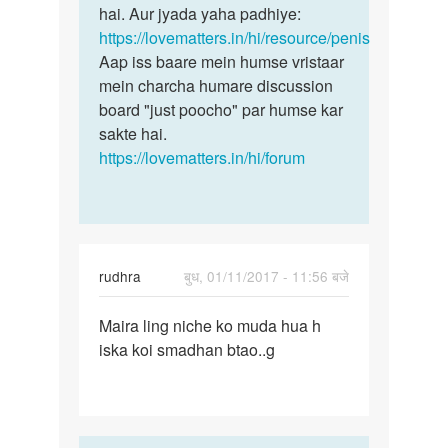
Akshay
hai. Aur jyada yaha padhiye:
patial
https://lovematters.in/hi/resource/penis
Aap iss baare mein humse vristaar
mein charcha humare discussion
board "just poocho" par humse kar
sakte hai.
https://lovematters.in/hi/forum
rudhra
बुध, 01/11/2017 - 11:56 बजे
पर्मालिंक
Maira ling niche ko muda hua h
Maira
iska koi smadhan btao..g
ling
niche
ko
muda
hua