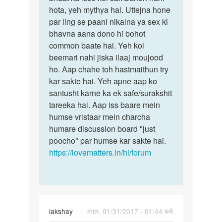
KA
hota, yeh mythya hai. Uttejna hone
koi
TOPI
par ling se paani nikalna ya sex ki
by
bhavna aana dono hi bohot
PRAKASH
common baate hai. Yeh koi
KUMAR
beemari nahi jiska ilaaj moujood
GUPTA
ho. Aap chahe toh hastmaithun try
kar sakte hai. Yeh apne aap ko
santusht karne ka ek safe/surakshit
tareeka hai. Aap iss baare mein
humse vristaar mein charcha
humare discussion board "just
poocho" par humse kar sakte hai.
https://lovematters.in/hi/forum
lakshay
मंगल, 01/31/2017 - 01:44 बजे