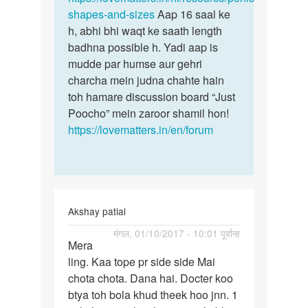
part
shapes-and-sizes
Aap 16 saal ke
by
h, abhi bhi waqt ke saath length
Sachin
badhna possible h. Yadi aap is
mudde par humse aur gehri
charcha mein judna chahte hain
toh hamare discussion board “Just
Poocho” mein zaroor shamil hon!
https://lovematters.in/en/forum
Akshay patial
पर्मालिंक
मंगल, 01/10/2017 - 10:01 पूर्वान्ह
Mera
Mera
ling. Kaa tope pr side side Mai
ling.
chota chota. Dana hai. Docter koo
Kaa
btya toh bola khud theek hoo jnn. 1
tope