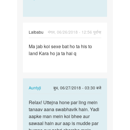
Lalbabu
मंगल, 06/26/2018 - 12:56 पूर्वान्ह
पर्मालिंक
Ma jab koi sexe bat ho ta his to
Ma
land Kara ho ja ta hai q
jab
koi
sexe
bat
ho
In
Auntyji
बुध, 06/27/2018 - 03:30 बजे
ta…
reply
पर्मालिंक
to
Relax! Uttejna hone par ling mein
Relax!
Ma
tanaav aana swabhavik hain. Yadi
Uttejna
jab
aapke man mein koi bhee aur
hone
koi
sawaal hain aur aap is mudde par
par
sexe
ling…