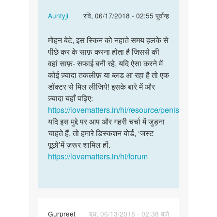
In
Auntyji
रवि, 06/17/2018 - 02:55 पूर्वान्ह
reply
पर्मालिंक
to
मोहन बेटे, इस स्किन को नहाते समय हलके से
मोहन
सर
पीछे कर के साफ़ करना होता है जिससे की
बेटे,
मेरे
वहां साफ़- सफाई बनी रहे, यदि ऐसा करने में
इस
लिंग
कोई ज़्यादा तकलीफ़ या ब्लड आ रहा है तो एक
स्किन
में
डॉक्टर से मिल लीजिये! इसके बारे में और
को
छाल
ज़्यादा यहाँ पढ़िए:
नहाते…
हटाने…
https://lovematters.in/hi/resource/penis
by
यदि इस मुद्दे पर आप और गहरी चर्चा में जुड़ना
मोहन
चाहते हैं, तो हमारे डिस्कशन बोर्ड, ‘जस्ट
पूछो’में ज़रूर शामिल हों.
https://lovematters.in/hi/forum
Gurpreet
बुध, 06/13/2018 - 02:38 बजे