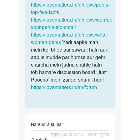
by
https://lovematters.in/hi/news/penis-
Mahadeb
top-five-facts
https://lovematters.in/hi/news/worried-
your-penis-too-small
https://lovematters.in/hi/news/what-
women-penis
Yadi aapke man
mein koi bhee aur sawaal hain aur
aap is mudde par humse aur gehri
charcha mein judna chahte hain
toh hamare discussion board ‘Just
Poocho’ mein zaroor shamil hon!
https://lovematters.in/en/forum
Narendra kumar
पर्मालिंक
शुक्र, 06/22/2018 - 09:11 पूर्वान्ह
Aanty ji
Aanty