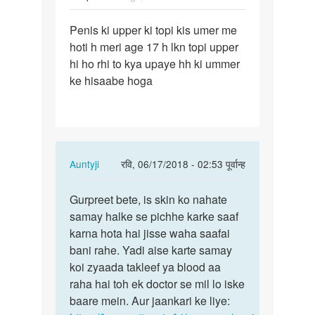
पर्मालिंक
Penis ki upper ki topi kis umer me
Penis
hoti h meri age 17 h lkn topi upper
ki
hi ho rhi to kya upaye hh ki ummer
upper
ke hisaabe hoga
ki
topi
kis…
In
Auntyji
रवि, 06/17/2018 - 02:53 पूर्वान्ह
reply
पर्मालिंक
to
Gurpreet bete, is skin ko nahate
Gurpreet
Penis
samay halke se pichhe karke saaf
bete,
ki
karna hota hai jisse waha saafai
is
upper
bani rahe. Yadi aise karte samay
skin
ki
koi zyaada takleef ya blood aa
ko…
topi
raha hai toh ek doctor se mil lo iske
kis…
baare mein. Aur jaankari ke liye: