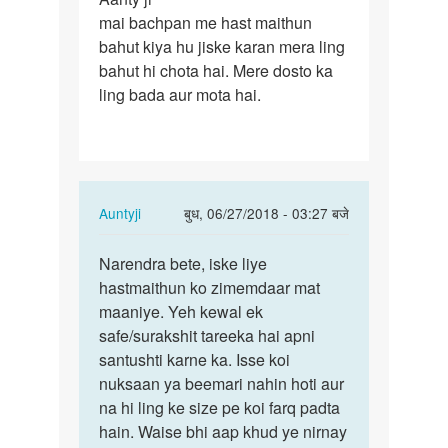
mai bachpan me hast maithun
ji
bahut kiya hu jiske karan mera ling
mai
bahut hi chota hai. Mere dosto ka
bachpan
ling bada aur mota hai.
me
hast…
In
Auntyji
बुध, 06/27/2018 - 03:27 बजे
reply
पर्मालिंक
to
Narendra bete, iske liye
Narendra
Aanty
hastmaithun ko zimemdaar mat
bete,
ji
maaniye. Yeh kewal ek
iske
mai
safe/surakshit tareeka hai apni
liye…
bachpan
santushti karne ka. Isse koi
me
nuksaan ya beemari nahin hoti aur
hast…
na hi ling ke size pe koi farq padta
by
hain. Waise bhi aap khud ye nirnay