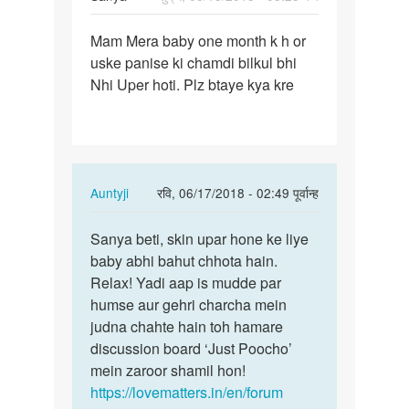
पर्मालिंक
Mam Mera baby one month k h or
Mam
uske panise ki chamdi bilkul bhi
Mera
Nhi Uper hoti. Plz btaye kya kre
baby
one
month
k
h…
In
Auntyji
रवि, 06/17/2018 - 02:49 पूर्वान्ह
reply
पर्मालिंक
to
Sanya beti, skin upar hone ke liye
Sanya
Mam
baby abhi bahut chhota hain.
beti,
Mera
Relax! Yadi aap is mudde par
skin
baby
humse aur gehri charcha mein
upar
one
judna chahte hain toh hamare
hone…
month
discussion board ‘Just Poocho’
k
mein zaroor shamil hon!
h…
https://lovematters.in/en/forum