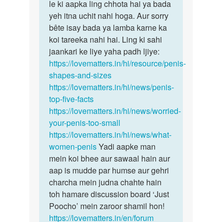
Narendra
le ki aapka ling chhota hai ya bada
kumar
yeh itna uchit nahi hoga. Aur sorry
bête isay bada ya lamba karne ka
koi tareeka nahi hai. Ling ki sahi
jaankari ke liye yaha padh ljiye:
https://lovematters.in/hi/resource/penis-
shapes-and-sizes
https://lovematters.in/hi/news/penis-
top-five-facts
https://lovematters.in/hi/news/worried-
your-penis-too-small
https://lovematters.in/hi/news/what-
women-penis
Yadi aapke man
mein koi bhee aur sawaal hain aur
aap is mudde par humse aur gehri
charcha mein judna chahte hain
toh hamare discussion board ‘Just
Poocho’ mein zaroor shamil hon!
https://lovematters.in/en/forum