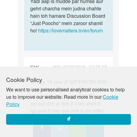
Yadi aap is mudde par humse aur
gehri charcha mein judna chahte
hain toh hamare Discussion Board
“Just Poocho” mein zaroor shamil
ho!
https://lovematters.in/en/forum
Kaal
शुक्र, 07/20/2018 - 07:38 बजे
पर्मालिंक
Cookie Policy
मेरी age 18 year हो चुकी है मेरा लिंग केवल
मेरी
केवल उत्तेजना के समय तो सही आकार में आ
We want to use personalised analytical cookies to help
age
जाता है लेकिन सामान्य वक्त में मेरा लिंग बहुत
us to improve our website. Read more in our
Cookie
18
पता तथा छोटा हो जाता है ये क्या बीमारी है
Policy
year
मुझे इससे मैं हमेशा दूसरे लोगों के बीच शर्मिंदा
हो
रहता हूँ
चुकी
हाँ
है…