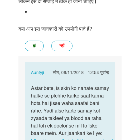
लेकिन इसे दो सप्ताह में ठीक हो जाना चाहिए।
क्या आप इस जानकारी को उपयोगी पाते हैं?
हां
नहीं
In
Auntyji
सोम, 06/11/2018 - 12:54 पूर्वान्ह
reply
पर्मालिंक
to
Astar bete, is skin ko nahate samay
Astar
Aunty
halke se pichhe karke saaf karna
bete,
Ling
hota hai jisse waha saafai bani
is
k
rahe. Yadi aise karte samay koi
skin
tope
zyaada takleef ya blood aa raha
ko…
ko
hai toh ek doctor se mil lo iske
pura…
baare mein. Aur jaankari ke liye:
by