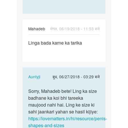
by
Sanya
Mahadeb
मंगल, 06/19/2018 - 11:53 बजे
पर्मालिंक
Linga bada karne ka tarika
Linga
bada
karne
ka
tarika
In
Auntyji
बुध, 06/27/2018 - 03:29 बजे
reply
पर्मालिंक
to
Sorry, Mahadeb bete! Ling ka size
Sorry,
Linga
badhane ka koi bhi tareeka
Mahadeb
bada
maujood nahi hai. Ling ke size ki
bete!
karne
sahi jaankari yahan se hasil kijiye:
Ling
ka
https://lovematters.in/hi/resource/penis-
ka…
tarika
shapes-and-sizes