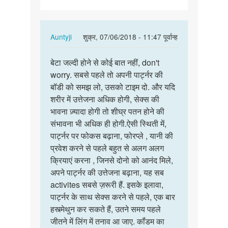
है
मै
जब…
In
Auntyji
शुक्र, 07/06/2018 - 11:47 पूर्वान्ह
reply
पर्मालिंक
to
बेटा जल्दी होने से कोई बात नहीं, don't
बेटा
सर
worry. सबसे पहले तो अपनी पार्ट्नर की
जल्दी
मेरी
बॉडी को समझ लो, उसको टाइम दो. और यदि
होने
उमर
शरीर में उत्तेजना अधिक होगी, सेक्स की
से
24
भावना ज़्यादा होगी तो शीघ्र पतन होने की
कोई
साल
संभावना भी अधिक ही होगी.ऐसी स्थिती में,
बात…
है
पार्ट्नर पर फोकस बढ़ाना, फोरप्ले , यानी की
मै
प्रवेश करने से पहले बहुत से अलग अलग
जब…
क्रियाएं करना , जिनसे दोनो को आनंद मिले,
by
अपने पार्ट्नर की उत्तेजना बढ़ाना, यह सब
V.
activites सबसे ज़रूरी हैं. इसके इलावा,
K.
पार्ट्नर के साथ सेक्स करने से पहले, एक बार
Yadav
हस्त्मेथुन कर सकते हैं, उतने समय पहले
etah
जीतने में लिंग में तनाव आ जाए. कॉंडम का