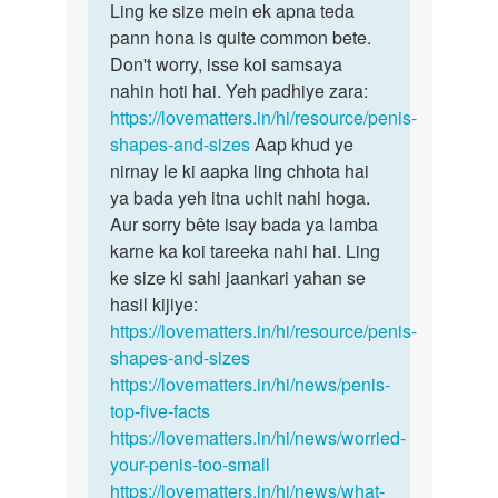
to
Ling ke size mein ek apna teda
Ling
Mera
pann hona is quite common bete.
ke
ling
Don't worry, isse koi samsaya
size
ek
nahin hoti hai. Yeh padhiye zara:
mein
side
https://lovematters.in/hi/resource/penis-
ek
ko
shapes-and-sizes
Aap khud ye
apna…
teda
nirnay le ki aapka ling chhota hai
or…
ya bada yeh itna uchit nahi hoga.
by
Aur sorry bête isay bada ya lamba
अज्ञात
karne ka koi tareeka nahi hai. Ling
ke size ki sahi jaankari yahan se
hasil kijiye:
https://lovematters.in/hi/resource/penis-
shapes-and-sizes
https://lovematters.in/hi/news/penis-
top-five-facts
https://lovematters.in/hi/news/worried-
your-penis-too-small
https://lovematters.in/hi/news/what-