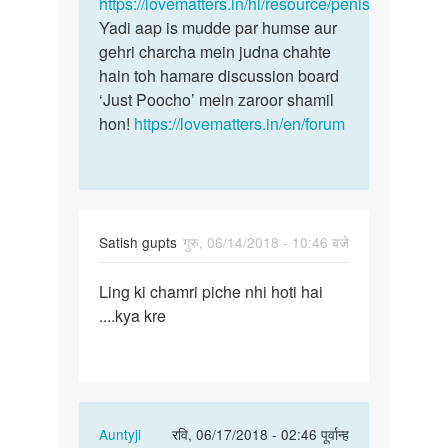
by
https://lovematters.in/hi/resource/penis
Gurpreet
Yadi aap is mudde par humse aur
gehri charcha mein judna chahte
hain toh hamare discussion board
‘Just Poocho’ mein zaroor shamil
hon!
https://lovematters.in/en/forum
Satish gupts
गुरु, 06/14/2018 - 10:46 बजे
पर्मालिंक
Ling ki chamri piche nhi hoti hai
Ling
....kya kre
ki
chamri
piche
nhi…
In
Auntyji
रवि, 06/17/2018 - 02:46 पूर्वान्ह