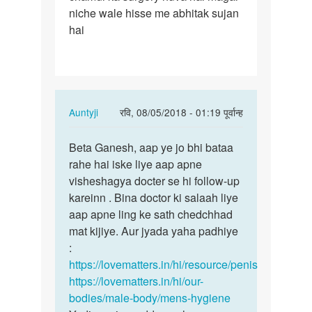
niche wale hisse me abhitak sujan
27…
hai
In
Auntyji
रवि, 08/05/2018 - 01:19 पूर्वान्ह
reply
पर्मालिंक
to
Beta Ganesh, aap ye jo bhi bataa
Beta
mera
rahe hai iske liye aap apne
Ganesh,
naam
visheshagya docter se hi follow-up
aap
ganesh
kareinn . Bina doctor ki salaah liye
ye
hai
aap apne ling ke sath chedchhad
jo
mai
mat kijiye. Aur jyada yaha padhiye
bhi…
27…
:
by
https://lovematters.in/hi/resource/penis
ganesh
https://lovematters.in/hi/our-
bodies/male-body/mens-hygiene