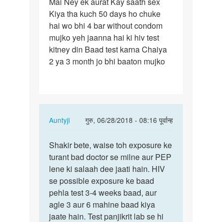
Mai Ney ek aurat Kay saath sex
Mai
Kiya tha kuch 50 days ho chuke
Ney
hai wo bhi 4 bar without condom
ek
mujko yeh jaanna hai ki hiv test
aurat
kitney din Baad test karna Chaiya
Kay
2 ya 3 month jo bhi baaton mujko
saath…
In
Auntyji
गुरु, 06/28/2018 - 08:16 पूर्वान्ह
reply
पर्मालिंक
to
Shakir bete, waise toh exposure ke
Shakir
Mai
turant bad doctor se milne aur PEP
bete,
Ney
lene ki salaah dee jaati hain. HIV
waise
ek
se possible exposure ke baad
toh…
aurat
pehla test 3-4 weeks baad, aur
Kay
agle 3 aur 6 mahine baad kiya
saath…
jaate hain. Test panjikrit lab se hi