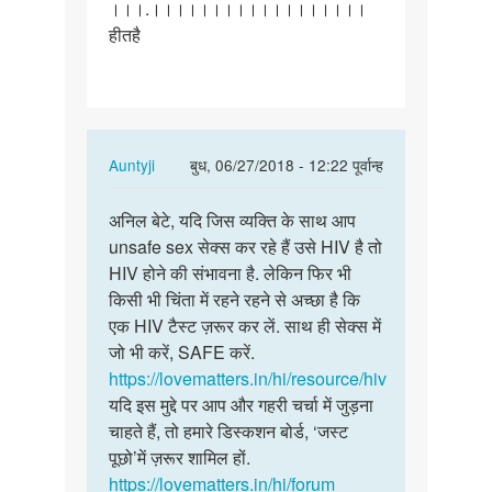
।।।.।।।।।।।।।।।।।।।।।।
था
हीतहै
मैंने…
In
Auntyji
बुध, 06/27/2018 - 12:22 पूर्वान्ह
reply
पर्मालिंक
to
अनिल बेटे, यदि जिस व्यक्ति के साथ आप
अनिल
मेरे
unsafe sex सेक्स कर रहे हैं उसे HIV है तो
बेटे,
पार्टनर
HIV होने की संभावना है. लेकिन फिर भी
यदि
को
किसी भी चिंता में रहने रहने से अच्छा है कि
जिस
hiv
एक HIV टैस्ट ज़रूर कर लें. साथ ही सेक्स में
व्यक्ति
था
जो भी करें, SAFE करें.
…
मैंने…
https://lovematters.in/hi/resource/hiv
by
यदि इस मुद्दे पर आप और गहरी चर्चा में जुड़ना
अनिल
चाहते हैं, तो हमारे डिस्कशन बोर्ड, ‘जस्ट
पूछो’में ज़रूर शामिल हों.
https://lovematters.in/hi/forum