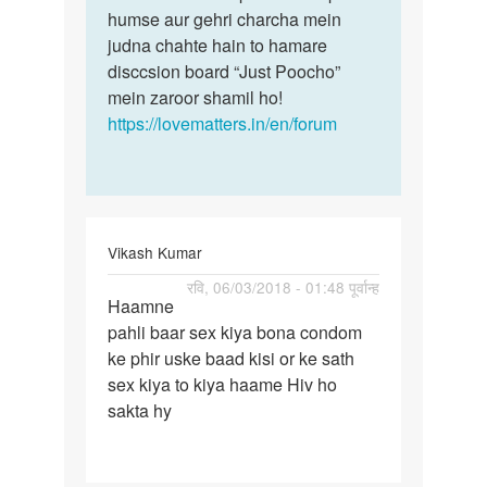
humse aur gehri charcha mein
judna chahte hain to hamare
disccsion board “Just Poocho”
mein zaroor shamil ho!
https://lovematters.in/en/forum
Vikash Kumar
पर्मालिंक
रवि, 06/03/2018 - 01:48 पूर्वान्ह
Haamne
Haamne
pahli baar sex kiya bona condom
pahli
ke phir uske baad kisi or ke sath
baar
sex kiya to kiya haame Hiv ho
sex
sakta hy
kiya…