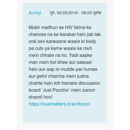
In
Auntyji
गुरु, 06/28/2018 - 08:03 पूर्वान्ह
reply
पर्मालिंक
to
Mukh maithun se HIV failne ke
Mukh
Aunti
chances na ke barabar hain jab tak
maithun
ji
oral sex karwaane waale ki body
se
Maine
pe cuts ya karne waale ke muh
HIV
ek
mein chhale na ho. Yadi aapke
failne…
ladki
man mein koi bhee aur sawaal
k…
hain aur aap is mudde par humse
by
aur gehri charcha mein judna
Ravi
chahte hain toh hamare discussion
board ‘Just Poocho’ mein zaroor
shamil hon!
https://lovematters.in/en/forum