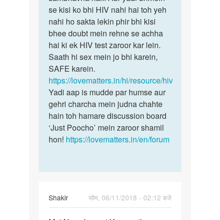
meri
se kisi ko bhi HIV nahi hai toh yeh
unme
2
nahi ho sakta lekin phir bhi kisi
se…
patniyo
bhee doubt mein rehne se achha
ke…
hai ki ek HIV test zaroor kar lein.
by
Saath hi sex mein jo bhi karein,
Rohan
SAFE karein.
https://lovematters.in/hi/resource/hiv
Yadi aap is mudde par humse aur
gehri charcha mein judna chahte
hain toh hamare discussion board
‘Just Poocho’ mein zaroor shamil
hon!
https://lovematters.in/en/forum
Shakir
सोम, 06/11/2018 - 02:12 बजे
पर्मालिंक