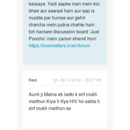
by
karaaye. Yadi aapke man mein koi
Shakir
bhee aur sawaal hain aur aap is
mudde par humse aur gehri
charcha mein judna chahte hain
toh hamare discussion board ‘Just
Poocho’ mein zaroor shamil hon!
https://lovematters.in/en/forum
Ravi
गुरु, 06/14/2018 - 09:27 बजे
पर्मालिंक
Aunti ji Maine ek ladki k sirf mukh
Aunti
maithun Kiya h Kya HIV ho sakta h
ji
sirf mukh maithun se
Maine
ek
ladki
k…