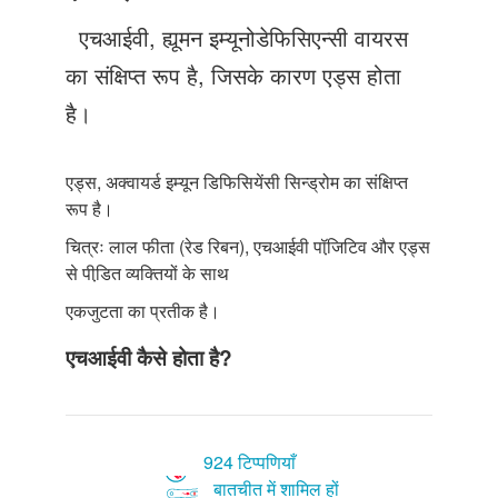
Just Poocho
एचआईवी, ह्यूमन इम्यूनोडेफिसिएन्सी वायरस
संपर्क करें
का संक्षिप्त रूप है, जिसके कारण एड्स होता
है।
एड्स, अक्वायर्ड इम्यून डिफिसियेंसी सिन्ड्रोम का संक्षिप्त
रूप है।
चित्रः लाल फीता (रेड रिबन), एचआईवी पॉजि़टिव और एड्स
से पीडि़त व्यक्तियों के साथ
एकजुटता का प्रतीक है।
एचआईवी कैसे होता है?
924 टिप्पणियाँ
बातचीत में शामिल हों