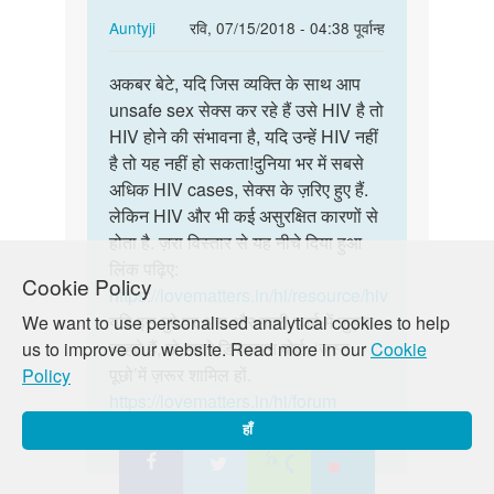
In
Auntyji
रवि, 07/15/2018 - 04:38 पूर्वान्ह
reply
पर्मालिंक
to
अकबर बेटे, यदि जिस व्यक्ति के साथ आप
अकबर
मैन
unsafe sex सेक्स कर रहे हैं उसे HIV है तो
बेटे,
एक
HIV होने की संभावना है, यदि उन्हें HIV नहीं
यदि
शादी
है तो यह नहीं हो सकता!दुनिया भर में सबसे
जिस
शुदा
अधिक HIV cases, सेक्स के ज़रिए हुए हैं.
व्यक्ति
औरत
लेकिन HIV और भी कई असुरक्षित कारणों से
…
से
होता है. ज़रा विस्तार से यह नीचे दिया हुआ
10…
लिंक पढ़िए:
Cookie Policy
by
https://lovematters.in/hi/resource/hiv
Akber
यदि इस मुद्दे पर आप और गहरी चर्चा में जुड़ना
We want to use personalised analytical cookies to help
चाहते हैं, तो हमारे डिस्कशन बोर्ड, ‘जस्ट
us to improve our website. Read more in our
Cookie
पूछो’में ज़रूर शामिल हों.
Policy
https://lovematters.in/hi/forum
हाँ