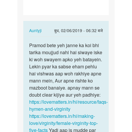
tk
pta
lgta
h
In
Auntyji
बुध, 02/06/2019 - 06:32 बजे
ki…
reply
पर्मालिंक
to
Pramod bete yeh janne ka koi bhi
Pramod
kya
tarika moujjud nahi hai siwaye iske
bete
mam
ki woh swayem apko yeh batayein.
yeh
kb
Lekin pyar ka sabse eham pehlu
janne
tk
hai vishwas aap woh rakhiye apne
ka
pta
mann mein, Aur apne rishte ko
koi…
lgta
mazboot banaiye. apnay mann se
h
doubt clear kijiye aur yeh padhiye:
ki…
https://lovematters.in/hi/resource/faqs-
by
hymen-and-virginity
Parmod
https://lovematters.in/hi/making-
kumar
love/virginity/female-virginity-top-
five-facts
Yadi aap is mudde par