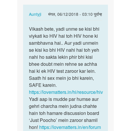
In
Auntyji
मंगल, 06/12/2018 - 03:10 पूर्वान्ह
reply
पर्मालिंक
to
Vikash bete, yadi unme se kisi bhi
Vikash
Haamne
viykati ko HIV hai toh HIV hone ki
bete,
pahli
sambhavna hai.. Aur yadi unmein
yadi
baar
se kisi ko bhi HIV nahi hai toh yeh
unme
sex
nahi ho sakta lekin phir bhi kisi
se…
kiya…
bhee doubt mein rehne se achha
by
hai ki ek HIV test zaroor kar lein.
Vikash
Saath hi sex mein jo bhi karein,
Kumar
SAFE karein.
https://lovematters.in/hi/resource/hiv
Yadi aap is mudde par humse aur
gehri charcha mein judna chahte
hain toh hamare discussion board
‘Just Poocho’ mein zaroor shamil
hon!
https://lovematters.in/en/forum