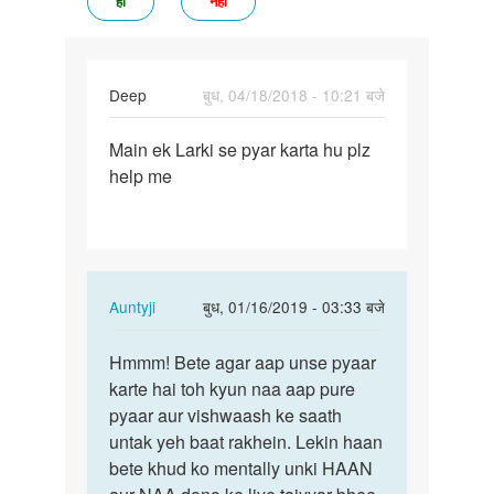
हां
नहीं
Deep
बुध, 04/18/2018 - 10:21 बजे
पर्मालिंक
Main ek Larki se pyar karta hu plz
Main
help me
ek
Larki
se
pyar
karta…
In
Auntyji
बुध, 01/16/2019 - 03:33 बजे
reply
पर्मालिंक
to
Hmmm! Bete agar aap unse pyaar
Hmmm!
Main
karte hai toh kyun naa aap pure
Bete
ek
pyaar aur vishwaash ke saath
agar
Larki
untak yeh baat rakhein. Lekin haan
aap
se
bete khud ko mentally unki HAAN
unse…
pyar