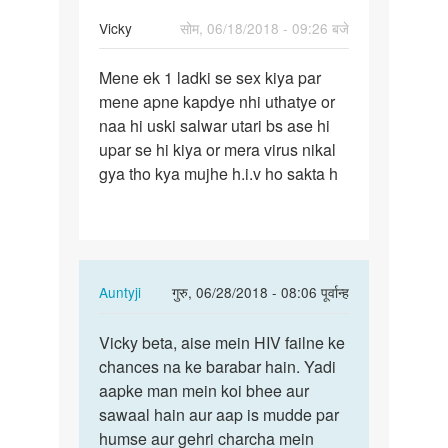
Vicky
सोम, 06/18/2018 - 09:26 बजे
पर्मालिंक
Mene ek 1 ladki se sex kiya par
Mene
mene apne kapdye nhi uthatye or
ek
naa hi uski salwar utari bs ase hi
1
upar se hi kiya or mera virus nikal
ladki
gya tho kya mujhe h.i.v ho sakta h
se
sex
kiya…
In
Auntyji
गुरु, 06/28/2018 - 08:06 पूर्वान्ह
reply
पर्मालिंक
to
Vicky beta, aise mein HIV failne ke
Vicky
Mene
chances na ke barabar hain. Yadi
beta,
ek
aapke man mein koi bhee aur
aise
1
sawaal hain aur aap is mudde par
mein
ladki
humse aur gehri charcha mein
HIV…