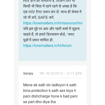
HIV होने की संभावना है. लेकिन फिर भी
यदि
लडको
किसी भी चिंता में रहने रहने से अच्छा है कि
जिस
के
एक HIV टैस्ट ज़रूर कर लें. साथ ही सेक्स में
व्यक्ति…
साथ
जो भी करें, SAFE करें.
गुदा…
https://lovematters.in/hi/resource/hiv
by
यदि इस मुद्दे पर आप और गहरी चर्चा में जुड़ना
विराज
चाहते हैं, तो हमारे डिस्कशन बोर्ड, ‘जस्ट
पूछो’में ज़रूर शामिल हों.
https://lovematters.in/hi/forum
Sanjay
सोम, 06/25/2018 - 12:13 पूर्वान्ह
पर्मालिंक
Mene ek sath do ladkiyon k sath
Mene
bina protection k sath sex kiya h
ek
pani dishcharge hone k bad pani
sath
se part dho diya tha
do