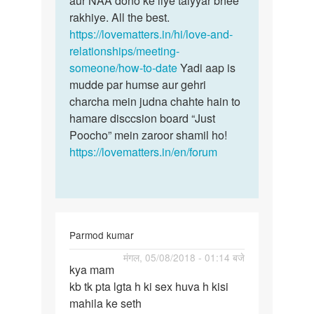
aur NAA dono ke liye taiyyar bhee
karta…
rakhiye. All the best.
by
https://lovematters.in/hi/love-and-
Deep
relationships/meeting-
someone/how-to-date
Yadi aap is
mudde par humse aur gehri
charcha mein judna chahte hain to
hamare disccsion board “Just
Poocho” mein zaroor shamil ho!
https://lovematters.in/en/forum
Parmod kumar
पर्मालिंक
मंगल, 05/08/2018 - 01:14 बजे
kya mam
kya
kb tk pta lgta h ki sex huva h kisi
mam
mahila ke seth
kb