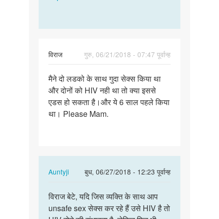
विराज
गुरु, 06/21/2018 - 07:47 पूर्वान्ह
पर्मालिंक
मैने दो लडको के साथ गुदा सेक्स किया था
मैने
और दोनों को HIV नही था तो क्या इससे
दो
एडस हो सकता है।और ये 6 साल पहले किया
लडको
था। Please Mam.
के
साथ
गुदा…
In
Auntyji
बुध, 06/27/2018 - 12:23 पूर्वान्ह
reply
पर्मालिंक
to
विराज बेटे, यदि जिस व्यक्ति के साथ आप
विराज
मैने
unsafe sex सेक्स कर रहे हैं उसे HIV है तो
बेटे,
दो