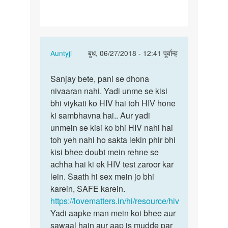
ladkiyon
k…
In
Auntyji
बुध, 06/27/2018 - 12:41 पूर्वान्ह
reply
पर्मालिंक
to
Sanjay bete, pani se dhona
Sanjay
Mene
nivaaran nahi. Yadi unme se kisi
bete,
ek
bhi viykati ko HIV hai toh HIV hone
pani
sath
ki sambhavna hai.. Aur yadi
se
do
unmein se kisi ko bhi HIV nahi hai
dhona…
ladkiyon
toh yeh nahi ho sakta lekin phir bhi
k…
kisi bhee doubt mein rehne se
by
achha hai ki ek HIV test zaroor kar
Sanjay
lein. Saath hi sex mein jo bhi
karein, SAFE karein.
https://lovematters.in/hi/resource/hiv
Yadi aapke man mein koi bhee aur
sawaal hain aur aap is mudde par