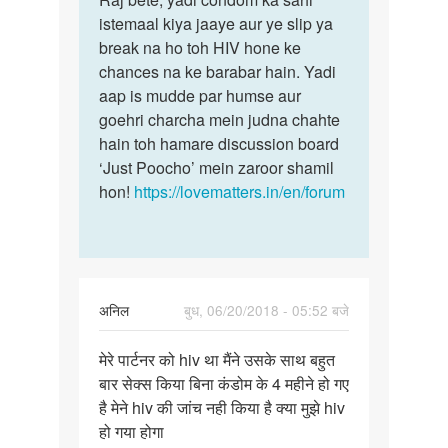
Condom
istemaal kiya jaaye aur ye slip ya
bete,
lagne
break na ho toh HIV hone ke
yadi
ki
chances na ke barabar hain. Yadi
condom
baad
aap is mudde par humse aur
ka…
hiv…
goehri charcha mein judna chahte
by
hain toh hamare discussion board
Raj
‘Just Poocho’ mein zaroor shamil
hon!
https://lovematters.in/en/forum
अनिल
बुध, 06/20/2018 - 05:52 बजे
पर्मालिंक
मेरे पार्टनर को hiv था मैंने उसके साथ बहुत
मेरे
बार सेक्स किया बिना कंडोम के 4 महीने हो गए
पार्टनर
है मेने hiv की जांच नही किया है क्या मुझे hiv
को
हो गया होगा
hiv