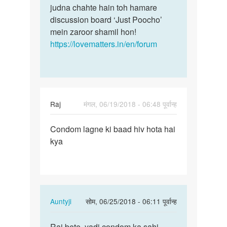
se
judna chahte hain toh hamare
sex
discussion board ‘Just Poocho’
kiya…
mein zaroor shamil hon!
by
https://lovematters.in/en/forum
Vicky
Raj
मंगल, 06/19/2018 - 06:48 पूर्वान्ह
पर्मालिंक
Condom lagne ki baad hiv hota hai
Condom
kya
lagne
ki
baad
hiv…
In
Auntyji
सोम, 06/25/2018 - 06:11 पूर्वान्ह
reply
पर्मालिंक
to
Raj bete, yadi condom ka sahi
Raj