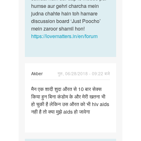
humse aur gehri charcha mein
judna chahte hain toh hamare
discussion board ‘Just Poocho’
mein zaroor shamil hon!
https://lovematters.in/en/forum
Akber
गुरु, 06/28/2018 - 09:22 बजे
पर्मालिंक
मैन एक शादी शुदा औरत से 10 बार सेक्स
मैन
किया हुन बिना कंडोम के और मेरी खतना भी
एक
हो चुकी है लेकिन उस औरत को भी hiv aids
शादी
नही है तो क्या मुझे aids हो जावेगा
शुदा
औरत
से
10…