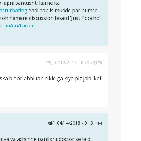
i apni santushti karne ka.
masturbating
Yadi aap is mudde par humse
 toh hamare discussion board ‘Just Poocho’
ers.in/en/forum
गुरु, 04/12/2018 - 09:05 पूर्वान्ह
a blood abhi tak nikle ga kiya plz jaldi koi
शनि, 04/14/2018 - 01:31 बजे
agya ya achchhe panjikrit doctor se jald