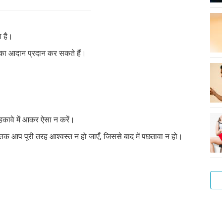
ा है।
ं का आदान प्रदान कर सकते हैं।
हकावे में आकर ऐसा न करें।
ब तक आप पूरी तरह आश्वस्त न हो जाएँ, जिससे बाद में पछतावा न हो।
लड़
गुदा
सेक्
लड़
संभ
सेक्
और
अपन
एक
फोरप
हस्त
मैथु
के
के
के
एवं
से
बात
बेह
क्या