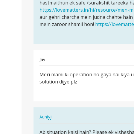
sex
hastmaithun ek safe /surakshit tareeka ha
sex
krna
https://lovematters.in/hi/resource/men-
ki
h
aur gehri charcha mein judna chahte hain
ichchha…
by
mein zaroor shamil hon!
https://lovematt
Pardeep
Singh
Jay
पर्मालिंक
Meri mami ki operation ho gaya hai kiya usk
Meri
solution dijye plz
mami
ki
operation
ho…
In
Auntyji
reply
पर्मालिंक
to
Ab situation kaisi hain? Please ek vishesh
Ab