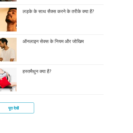
लड़के के साथ सैक्स करने के तरीके क्या है?
ऑनलाइन सेक्स के नियम और जोखिम
हस्तमैथुन क्या है?
पूरा देखें
के
स
कों
ोग
स
त
ी
्ले
मैथुन
न
तर