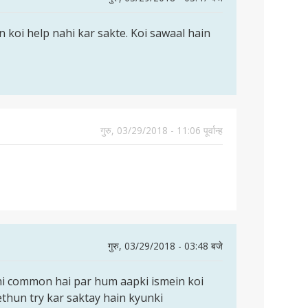
 koi help nahi kar sakte. Koi sawaal hain
गुरु, 03/29/2018 - 11:06 पूर्वान्ह
गुरु, 03/29/2018 - 03:48 बजे
hi common hai par hum aapki ismein koi
thun try kar saktay hain kyunki