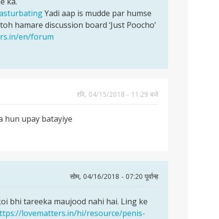
e ka.
masturbating
Yadi aap is mudde par humse
 toh hamare discussion board ‘Just Poocho’
ers.in/en/forum
रवि, 04/15/2018 - 11:29 बजे
a hun upay batayiye
सोम, 04/16/2018 - 07:20 पूर्वान्ह
koi bhi tareeka maujood nahi hai. Ling ke
ttps://lovematters.in/hi/resource/penis-