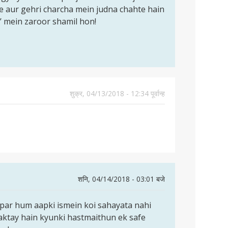
se aur gehri charcha mein judna chahte hain
’ mein zaroor shamil hon!
शुक्र, 04/13/2018 - 12:34 पूर्वान्ह
शनि, 04/14/2018 - 03:01 बजे
par hum aapki ismein koi sahayata nahi
saktay hain kyunki hastmaithun ek safe