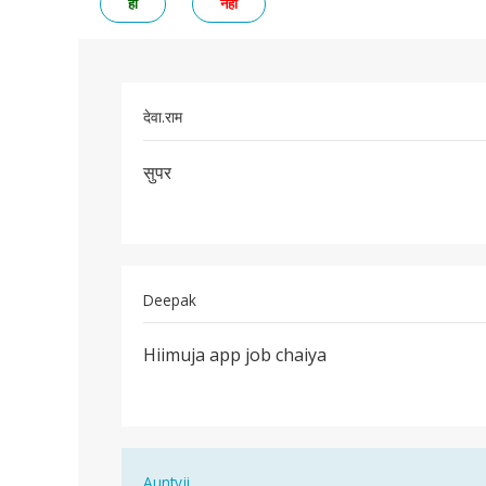
हां
नहीं
देवा.राम
पर्मालिंक
सुपर
सुपर
Deepak
पर्मालिंक
Hiimuja app job chaiya
Hiimuja
app
job
chaiya
In
Auntyji