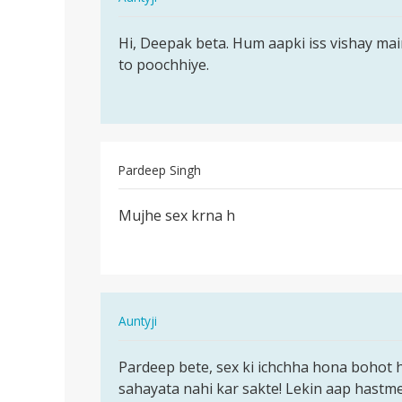
reply
पर्मालिंक
to
Hi, Deepak beta. Hum aapki iss vishay main
Hi,
Hiimuja
to poochhiye.
Deepak
app
beta.
job
Hum
chaiya
aapki…
by
Deepak
Pardeep Singh
पर्मालिंक
Mujhe sex krna h
Mujhe
sex
krna
h
In
Auntyji
reply
पर्मालिंक
to
Pardeep bete, sex ki ichchha hona bohot 
Pardeep
Mujhe
sahayata nahi kar sakte! Lekin aap hastme
bete,