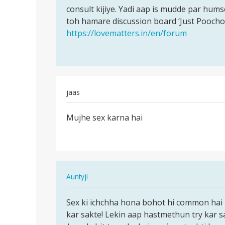
Meri
consult kijiye. Yadi aap is mudde par hum
situation
mami
toh hamare discussion board ‘Just Poocho
kaisi
ki
https://lovematters.in/en/forum
hain?…
operation
ho…
by
Jay
jaas
पर्मालिंक
Mujhe sex karna hai
Mujhe
sex
karna
hai
In
Auntyji
reply
पर्मालिंक
to
Sex ki ichchha hona bohot hi common hai 
Sex
Mujhe
kar sakte! Lekin aap hastmethun try kar 
ki
sex