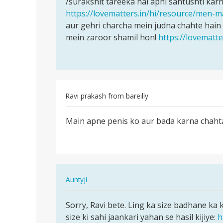
/surakshit tareeka hai apni santushti karn
ichchha
karna
https://lovematters.in/hi/resource/men-
hona
hai
aur gehri charcha mein judna chahte hain
bohot
by
mein zaroor shamil hon!
https://lovematt
hi…
jaas
Ravi prakash from bareilly
पर्मालिंक
Main apne penis ko aur bada karna chaht
Main
apne
penis
ko
aur
In
Auntyji
bada…
reply
पर्मालिंक
to
Sorry, Ravi bete. Ling ka size badhane ka 
Sorry,
Main
size ki sahi jaankari yahan se hasil kijiye:
h
Ravi