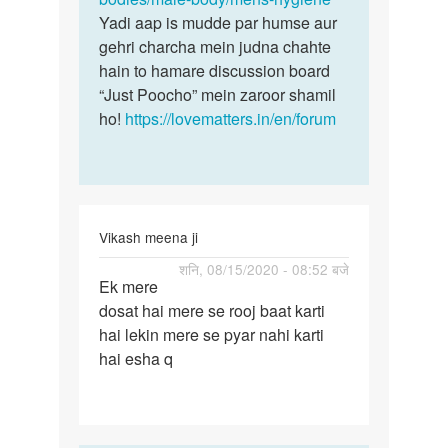
Yadi aap is mudde par humse aur
gehri charcha mein judna chahte
hain to hamare discussion board
“Just Poocho” mein zaroor shamil
ho!
https://lovematters.in/en/forum
Vikash meena ji
पर्मालिंक
शनि, 08/15/2020 - 08:52 बजे
Ek mere
Ek
dosat hai mere se rooj baat karti
mere
hai lekin mere se pyar nahi karti
dosat
hai esha q
hai
mere
se…