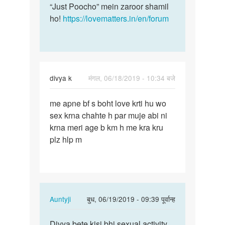
“Just Poocho” mein zaroor shamil
ho!
https://lovematters.in/en/forum
divya k
मंगल, 06/18/2019 - 10:34 बजे
पर्मालिंक
me apne bf s boht love krti hu wo
me
sex krna chahte h par muje abi ni
apne
krna meri age b km h me kra kru
bf
plz hlp m
s
boht
love
krti…
In
Auntyji
बुध, 06/19/2019 - 09:39 पूर्वान्ह
reply
पर्मालिंक
to
Divya bete kisi bhi sexual activity
Divya