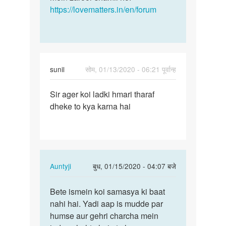
https://lovematters.in/en/forum
sunil
सोम, 01/13/2020 - 06:21 पूर्वान्ह
पर्मालिंक
Sir ager koi ladki hmari tharaf
Sir
dheke to kya karna hai
ager
koi
ladki
hmari…
In
Auntyji
बुध, 01/15/2020 - 04:07 बजे
reply
पर्मालिंक
to
Bete ismein koi samasya ki baat
Bete
Sir
nahi hai. Yadi aap is mudde par
ismein
ager
humse aur gehri charcha mein
koi