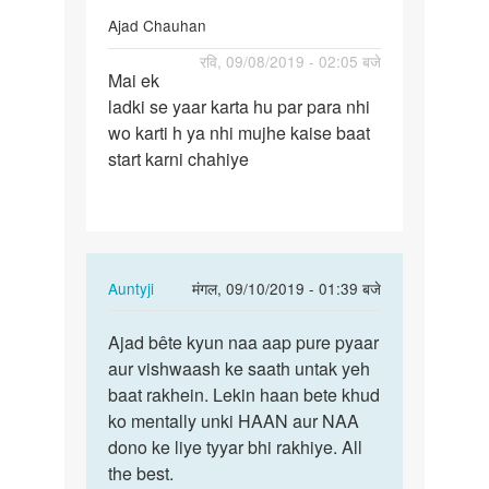
by
Ajad Chauhan
Haider
पर्मालिंक
रवि, 09/08/2019 - 02:05 बजे
Rizvi
Mai ek
Mai
ladki se yaar karta hu par para nhi
ek
wo karti h ya nhi mujhe kaise baat
ladki
start karni chahiye
se
yaar
karta…
In
Auntyji
मंगल, 09/10/2019 - 01:39 बजे
reply
पर्मालिंक
to
Ajad bête kyun naa aap pure pyaar
Ajad
Mai
aur vishwaash ke saath untak yeh
bête
ek
baat rakhein. Lekin haan bete khud
kyun
ladki
ko mentally unki HAAN aur NAA
naa
se
dono ke liye tyyar bhi rakhiye. All
aap
yaar
the best.
pure…