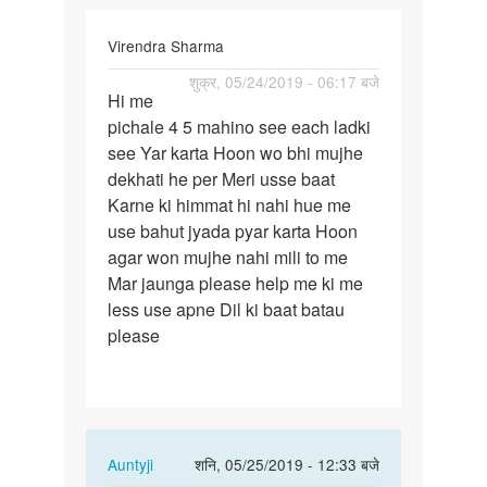
Virendra Sharma
पर्मालिंक
शुक्र, 05/24/2019 - 06:17 बजे
Hi me
Hi
pichale 4 5 mahino see each ladki
me
see Yar karta Hoon wo bhi mujhe
pichale
dekhati he per Meri usse baat
4
Karne ki himmat hi nahi hue me
5
use bahut jyada pyar karta Hoon
mahino
agar won mujhe nahi mili to me
see…
Mar jaunga please help me ki me
less use apne Dil ki baat batau
please
In
Auntyji
शनि, 05/25/2019 - 12:33 बजे