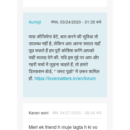
करना
h
In
Auntyji
मंगल, 03/24/2020 - 01:35 बजे
reply
पर्मालिंक
to
माफ़ कीजियेगा बेटे, बात करने की सुविधा तो
माफ़
मुझे
उपलब्ध नहीं है, लेकिन आप अपना सवाल यहाँ
कीजियेगा
बात
पूछ सकते हैं हम पूरी कोशिश करेंगे आपको
बेटे,
करना
सही सलाह देने की. यदि इस मुद्दे पर आप और
बात
h
गहरी चर्चा में जुड़ना चाहते हैं, तो हमारे
करने…
by
डिस्कशन बोर्ड, " जस्ट पूछो" में ज़रूर शामिल
Sanu
हों.
https://lovematters.in/en/forum
kumar
Karan soni
सोम, 04/27/2020 - 08:06 बजे
पर्मालिंक
Meri ek friend h muje lagta h ki vo
Meri