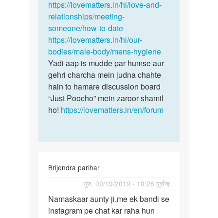
karta…
https://lovematters.in/hi/love-and-
by
relationships/meeting-
Ajad
someone/how-to-date
Chauhan
https://lovematters.in/hi/our-
bodies/male-body/mens-hygiene
Yadi aap is mudde par humse aur
gehri charcha mein judna chahte
hain to hamare discussion board
“Just Poocho” mein zaroor shamil
ho!
https://lovematters.in/en/forum
Brijendra parihar
पर्मालिंक
गुरु, 09/19/2019 - 10:28 पूर्वान्ह
Namaskaar
Namaskaar aunty ji,me ek bandi se
aunty
instagram pe chat kar raha hun
ji,me