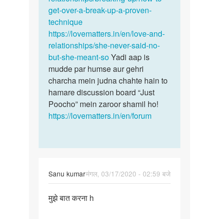
get-over-a-break-up-a-proven-
technique
https://lovematters.in/en/love-and-
relationships/she-never-said-no-
but-she-meant-so
Yadi aap is
mudde par humse aur gehri
charcha mein judna chahte hain to
hamare discussion board “Just
Poocho” mein zaroor shamil ho!
https://lovematters.in/en/forum
Sanu kumar
मंगल, 03/17/2020 - 02:59 बजे
पर्मालिंक
मुझे बात करना h
मुझे
बात