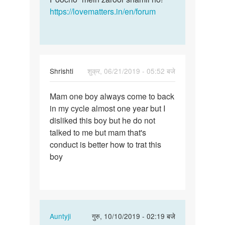
https://lovematters.in/en/forum
Shrishti
शुक्र, 06/21/2019 - 05:52 बजे
पर्मालिंक
Mam one boy always come to back
Mam
in my cycle almost one year but I
one
disliked this boy but he do not
boy
talked to me but mam that's
always
conduct is better how to trat this
come
boy
to…
In
Auntyji
गुरु, 10/10/2019 - 02:19 बजे