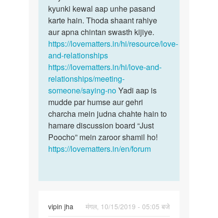
kyunki kewal aap unhe pasand
karte hain. Thoda shaant rahiye
aur apna chintan swasth kijiye.
https://lovematters.in/hi/resource/love-
and-relationships
https://lovematters.in/hi/love-and-
relationships/meeting-
someone/saying-no
Yadi aap is
mudde par humse aur gehri
charcha mein judna chahte hain to
hamare discussion board “Just
Poocho” mein zaroor shamil ho!
https://lovematters.in/en/forum
vipin jha
मंगल, 10/15/2019 - 05:05 बजे