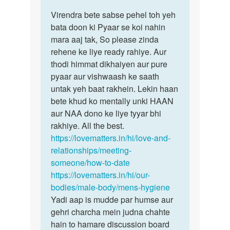
reply
पर्मालिंक
to
Virendra bete sabse pehel toh yeh
Virendra
Hi
bata doon ki Pyaar se koi nahin
bete
me
mara aaj tak, So please zinda
sabse
pichale
rehene ke liye ready rahiye. Aur
pehel…
4
thodi himmat dikhaiyen aur pure
5
pyaar aur vishwaash ke saath
mahino
untak yeh baat rakhein. Lekin haan
see…
bete khud ko mentally unki HAAN
by
aur NAA dono ke liye tyyar bhi
Virendra
rakhiye. All the best.
Sharma
https://lovematters.in/hi/love-and-
relationships/meeting-
someone/how-to-date
https://lovematters.in/hi/our-
bodies/male-body/mens-hygiene
Yadi aap is mudde par humse aur
gehri charcha mein judna chahte
hain to hamare discussion board