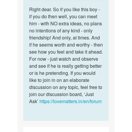
reply
पर्मालिंक
to
Right dear. So if you like this boy -
Right
Mam
if you do then well, you can meet
dear.
one
him - with NO extra ideas, no plans
So
boy
no intentions of any kind - only
if
always
friendship! And only, at times. And
you
come
if he seems worth and worthy - then
like…
to…
see how you feel and take it ahead.
by
For now - just watch and observe
Shrishti
and see if he is really getting better
or is he pretending. If you would
like to join in on an elaborate
discussion on any topic, feel free to
join our discussion board, ‘Just
Ask’
https://lovematters.in/en/forum