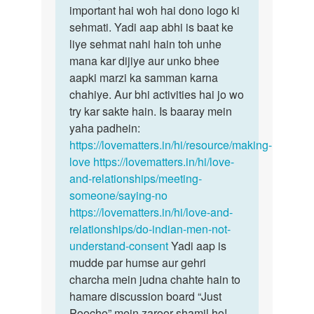
apne
important hai woh hai dono logo ki
kisi
bf
sehmati. Yadi aap abhi is baat ke
bhi…
s
liye sehmat nahi hain toh unhe
boht
mana kar dijiye aur unko bhee
love
aapki marzi ka samman karna
krti…
chahiye. Aur bhi activities hai jo wo
by
try kar sakte hain. Is baaray mein
divya
yaha padhein:
k
https://lovematters.in/hi/resource/making-
love
https://lovematters.in/hi/love-
and-relationships/meeting-
someone/saying-no
https://lovematters.in/hi/love-and-
relationships/do-indian-men-not-
understand-consent
Yadi aap is
mudde par humse aur gehri
charcha mein judna chahte hain to
hamare discussion board “Just
Poocho” mein zaroor shamil ho!