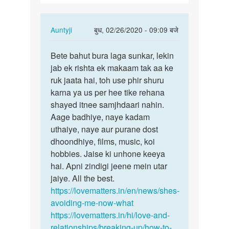
In
Auntyji
बुध, 02/26/2020 - 09:09 बजे
reply
पर्मालिंक
to
Bete bahut bura laga sunkar, lekin
Bete
Meri
jab ek rishta ek makaam tak aa ke
bahut
gf
ruk jaata hai, toh use phir shuru
bura
4
karna ya us per hee tike rehana
laga
sal
shayed itnee samjhdaari nahin.
sunkar,
se
Aage badhiye, naye kadam
…
mere
uthaiye, naye aur purane dost
sath…
dhoondhiye, films, music, koi
by
hobbies. Jaise ki unhone keeya
Ashish
hai. Apni zindigi jeene mein utar
tiwari
jaiye. All the best.
https://lovematters.in/en/news/shes-
avoiding-me-now-what
https://lovematters.in/hi/love-and-
relationships/breaking-up/how-to-