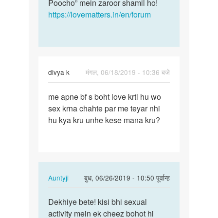
Poocho” mein zaroor shamil ho!
https://lovematters.in/en/forum
divya k
मंगल, 06/18/2019 - 10:36 बजे
पर्मालिंक
me apne bf s boht love krti hu wo
me
sex krna chahte par me teyar nhi
apne
hu kya kru unhe kese mana kru?
bf
s
boht
love
krti…
In
Auntyji
बुध, 06/26/2019 - 10:50 पूर्वान्ह
reply
पर्मालिंक
to
Dekhiye bete! kisi bhi sexual
Dekhiye
me
activity mein ek cheez bohot hi
bete!