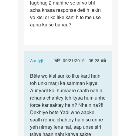
lagbhag 2 mahine se or vo bhi
ek…
acha khasa response deti h lekin
vo kisi or ko like karti h to me use
apna kaise banau?
In
Auntyji
शनि, 09/21/2019 - 05:28 बजे
reply
पर्मालिंक
to
Bête wo kisi aur ko like karti hain
Bête
Namaskaar
toh unki marji ka samman kijiye.
wo
aunty
Aur yadi koi humaare saath nahin
kisi
ji,me
rehana chahtey toh kyaa hum unhe
aur
ek…
force kar saktey hain? Nhain na?!!
ko
by
Dekhiye bete Yadi who aapke
like…
Brijendra
saath rehna chahtey hain so unhe
parihar
yeh nirnay lena hai, aap unse sirf
isliye haan nahi karwa sakte