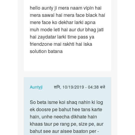
पर्मालिंक
hello aunty ji mera naam vipin hai
hello
mera sawal hai mera face black hai
aunty
mere face ko dekhar larki apna
ji
muh mode leti hai aur dur bhag jati
mera
hai zaydatar larki time pass ya
naam…
friendzone mai rakhti hai iska
solution batana
In
Auntyji
शनि, 10/19/2019 - 04:38 बजे
reply
पर्मालिंक
to
So beta isme koi shaq nahin ki log
So
hello
ek doosre pe bahut hee tans karte
beta
aunty
hain, unhe neecha dikhate hain
isme
ji
khaas taur pe rang pe, size pe, aur
koi
mera
bahut see aur aisee baaton per -
shaq