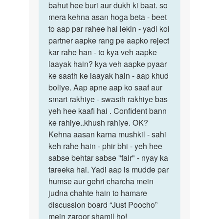
naam…
bahut hee buri aur dukh ki baat. so
nahin…
by
mera kehna asan hoga beta - beet
vipin
to aap par rahee hai lekin - yadi koi
jha
partner aapke rang pe aapko reject
kar rahe han - to kya veh aapke
laayak hain? kya veh aapke pyaar
ke saath ke laayak hain - aap khud
boliye. Aap apne aap ko saaf aur
smart rakhiye - swasth rakhiye bas
yeh hee kaafi hai . Confident bann
ke rahiye..khush rahiye. OK?
Kehna aasan karna mushkil - sahi
keh rahe hain - phir bhi - yeh hee
sabse behtar sabse "fair" - nyay ka
tareeka hai. Yadi aap is mudde par
humse aur gehri charcha mein
judna chahte hain to hamare
discussion board “Just Poocho”
mein zaroor shamil ho!