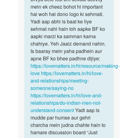
me
mein ek cheez bohot hi important
bete
apne
hai woh hai dono logo ki sehmati.
kisi
bf
Yadi aap abhi is baat ke liye
bhi
s
sehmat nahi hain toh aapke BF ko
sexual…
boht
aapki marzi ka samman karna
love
chahiye. Yeh Jaaiz demand nahin.
krti…
Is baaray mein yaha padhein aur
by
apne BF ko bhee padhne dijiye:
divya
https://lovematters.in/hi/resource/making-
k
love
https://lovematters.in/hi/love-
and-relationships/meeting-
someone/saying-no
https://lovematters.in/hi/love-and-
relationships/do-indian-men-not-
understand-consent
Yadi aap is
mudde par humse aur gehri
charcha mein judna chahte hain to
hamare discussion board “Just