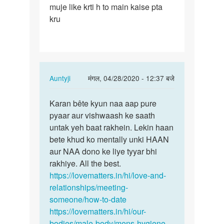
muje like krti h to main kaise pta
ek
kru
friend
h
muje
lagta…
In
Auntyji
मंगल, 04/28/2020 - 12:37 बजे
reply
पर्मालिंक
to
Karan bête kyun naa aap pure
Karan
Meri
pyaar aur vishwaash ke saath
bête
ek
untak yeh baat rakhein. Lekin haan
kyun
friend
bete khud ko mentally unki HAAN
naa
h
aur NAA dono ke liye tyyar bhi
aap
muje
rakhiye. All the best.
pure…
lagta…
https://lovematters.in/hi/love-and-
by
relationships/meeting-
Karan
someone/how-to-date
soni
https://lovematters.in/hi/our-
bodies/male-body/mens-hygiene