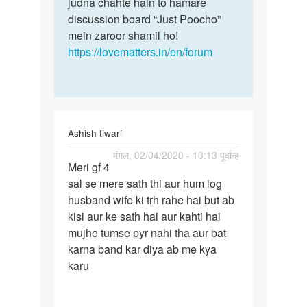
koi
judna chahte hain to hamare
samasya
ladki
discussion board “Just Poocho”
ki…
hmari…
mein zaroor shamil ho!
by
https://lovematters.in/en/forum
sunil
Ashish tiwari
पर्मालिंक
मंगल, 02/04/2020 - 10:13 पूर्वान्ह
Meri gf 4
Meri
sal se mere sath thi aur hum log
gf
husband wife ki trh rahe hai but ab
4
kisi aur ke sath hai aur kahti hai
sal
mujhe tumse pyr nahi tha aur bat
se
karna band kar diya ab me kya
mere
karu
sath…