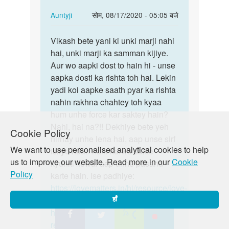
In
Auntyji
सोम, 08/17/2020 - 05:05 बजे
reply
पर्मालिंक
to
Vikash bete yani ki unki marji nahi
Vikash
Ek
hai, unki marji ka samman kijiye.
bete
mere
Aur wo aapki dost to hain hi - unse
yani
dosat
aapka dosti ka rishta toh hai. Lekin
ki
hai
yadi koi aapke saath pyar ka rishta
unki…
mere
nahin rakhna chahtey toh kyaa
se…
hum unhe force kar saktey hain?
by
Nahi, hai na?!! Dekhiye bete yeh
Cookie Policy
Vikash
nirnay unhe lena hai, aap unse sirf
We want to use personalised analytical cookies to help
meena
isliye haan nahi karwa sakte
us to improve our website. Read more in our
Cookie
ji
kyunki kewal aap unhe pasand
Policy
karte hain. Ise padhiye:
https://lovematters.in/hi/resource/love-
and-relationships
हाँ
https://lovematters.in/hi/love-and-
relationships/meeting-