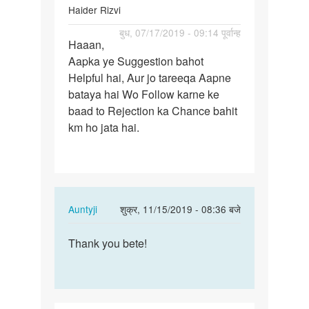
Haider Rizvi
पर्मालिंक
बुध, 07/17/2019 - 09:14 पूर्वान्ह
Haaan,
Haaan,
Aapka ye Suggestion bahot
Aapka
Helpful hai, Aur jo tareeqa Aapne
ye
bataya hai Wo Follow karne ke
Suggestion…
baad to Rejection ka Chance bahit
km ho jata hai.
In
Auntyji
शुक्र, 11/15/2019 - 08:36 बजे
reply
पर्मालिंक
to
Thank you bete!
Thank
Haaan,
you
Aapka
bete!
ye
Suggestion…