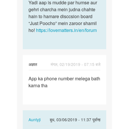
Suhani
Yadi aap is mudde par humse aur
gehri charcha mein judna chahte
hain to hamare disccsion board
“Just Poocho” mein zaroor shamil
ho!
https://lovematters.in/en/forum
अज्ञात
मंगल, 02/19/2019 - 07:15 बजे
पर्मालिंक
App ka phone number melega bath
App
karna tha
ka
phone
number
melega…
In
Auntyji
बुध, 03/06/2019 - 11:37 पूर्वान्ह
reply
पर्मालिंक