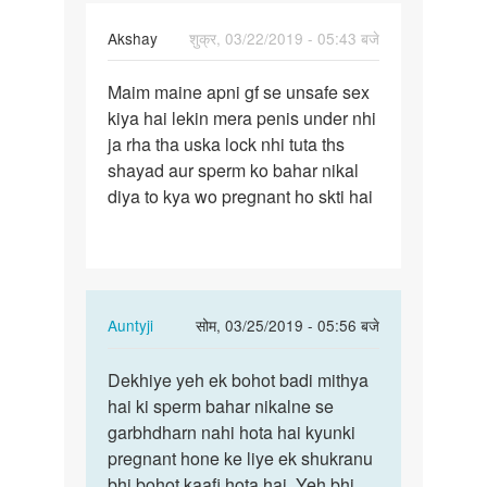
Akshay
शुक्र, 03/22/2019 - 05:43 बजे
पर्मालिंक
Maim maine apni gf se unsafe sex
Maim
kiya hai lekin mera penis under nhi
maine
ja rha tha uska lock nhi tuta ths
apni
shayad aur sperm ko bahar nikal
gf
diya to kya wo pregnant ho skti hai
se
unsafe…
In
Auntyji
सोम, 03/25/2019 - 05:56 बजे
reply
पर्मालिंक
to
Dekhiye yeh ek bohot badi mithya
Dekhiye
Maim
hai ki sperm bahar nikalne se
yeh
maine
garbhdharn nahi hota hai kyunki
ek
apni
pregnant hone ke liye ek shukranu
bohot
gf
bhi bohot kaafi hota hai. Yeh bhi
badi…