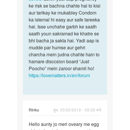
by
ke risk se bachna chahte hai to kisi
Omprakash
aur tarikay ke mukabley Condom
ka istemal hi easy aur safe tareeka
hai. Isse unchahe garbh ke saath
saath youn sakramad ke khatre se
bhi bacha ja sakta hai. Yadi aap is
mudde par humse aur gehri
charcha mein judna chahte hain to
hamare disccsion board “Just
Poocho” mein zaroor shamil ho!
https://lovematters.in/en/forum
Rinku
बुध, 03/20/2019 - 05:29 बजे
पर्मालिंक
Hello aunty jo meri oveary me egg
Hello