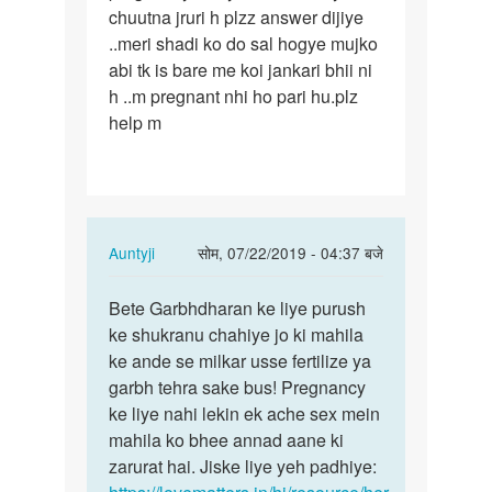
chuutna jruri h plzz answer dijiye
jese
..meri shadi ko do sal hogye mujko
ldke
abi tk is bare me koi jankari bhii ni
ka…
h ..m pregnant nhi ho pari hu.plz
help m
In
Auntyji
सोम, 07/22/2019 - 04:37 बजे
reply
पर्मालिंक
to
Bete Garbhdharan ke liye purush
Bete
Ky
ke shukranu chahiye jo ki mahila
Garbhdharan
sex
ke ande se milkar usse fertilize ya
ke
krte
garbh tehra sake bus! Pregnancy
liye…
wqt
ke liye nahi lekin ek ache sex mein
jese
mahila ko bhee annad aane ki
ldke
zarurat hai. Jiske liye yeh padhiye:
ka…