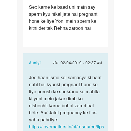
पर्मालिंक
Sex karne ke baad uni main say
Sex
sperm kyu nikal jata hai pregnant
karne
hone ke liye Yoni mein sperm ka
ke
kitni der tak Rehna zaroori hai
baad
uni
main…
In
Auntyji
सोम, 02/04/2019 - 02:37 बजे
reply
पर्मालिंक
to
Jee haan isme koi samasya ki baat
Jee
Sex
nahi hai kyunki pregnant hone ke
haan
karne
liye purush ke shukranu ko mahila
isme
ke
ki yoni mein jakar dimb ko
koi
baad
nishechit karna bohot zaruri hai
samasya
uni
bête. Aur Jaldi pregnancy ke tips
ki…
main…
yaha pahdiye:
by
https://lovematters.in/hi/resource/tips