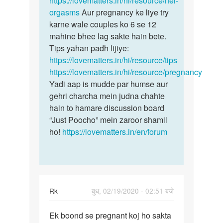
https://lovematters.in/hi/resource/her-
by
orgasms
Aur pregnancy ke liye try
dipika..
karne wale couples ko 6 se 12
mahine bhee lag sakte hain bete.
Tips yahan padh lijiye:
https://lovematters.in/hi/resource/tips
https://lovematters.in/hi/resource/pregnancy
Yadi aap is mudde par humse aur
gehri charcha mein judna chahte
hain to hamare discussion board
“Just Poocho” mein zaroor shamil
ho!
https://lovematters.in/en/forum
Rk
बुध, 02/19/2020 - 02:51 बजे
पर्मालिंक
Ek boond se pregnant koj ho sakta
Ek