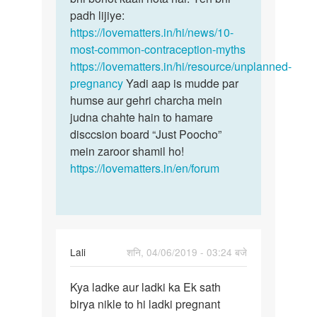
se
padh lijiye:
unsafe…
https://lovematters.in/hi/news/10-
by
most-common-contraception-myths
Akshay
https://lovematters.in/hi/resource/unplanned-
pregnancy
Yadi aap is mudde par
humse aur gehri charcha mein
judna chahte hain to hamare
disccsion board “Just Poocho”
mein zaroor shamil ho!
https://lovematters.in/en/forum
Lali
शनि, 04/06/2019 - 03:24 बजे
पर्मालिंक
Kya ladke aur ladki ka Ek sath
Kya
birya nikle to hi ladki pregnant
ladke