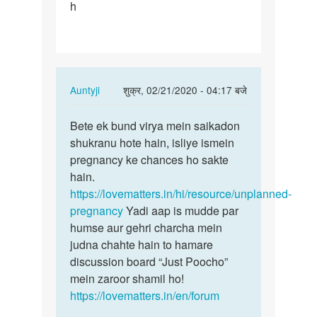
h
boond
se
pregnant
koj
ho…
In
Auntyji
शुक्र, 02/21/2020 - 04:17 बजे
reply
पर्मालिंक
to
Bete ek bund virya mein saikadon
Bete
Ek
shukranu hote hain, isliye ismein
ek
boond
pregnancy ke chances ho sakte
bund
se
hain.
virya
pregnant
https://lovematters.in/hi/resource/unplanned-
mein…
koj
pregnancy
Yadi aap is mudde par
ho…
humse aur gehri charcha mein
by
judna chahte hain to hamare
Rk
discussion board “Just Poocho”
mein zaroor shamil ho!
https://lovematters.in/en/forum