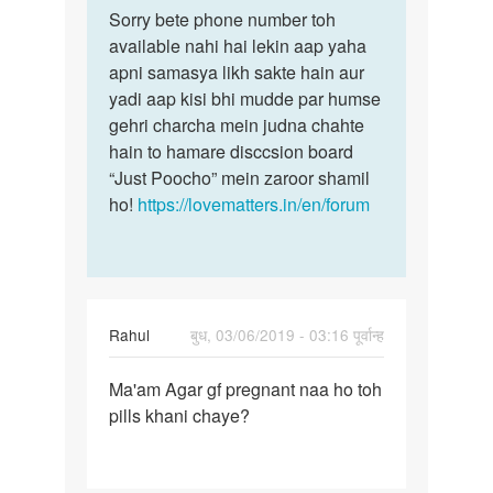
to
Sorry bete phone number toh
Sorry
App
available nahi hai lekin aap yaha
bete
ka
apni samasya likh sakte hain aur
phone
phone
yadi aap kisi bhi mudde par humse
number
number
gehri charcha mein judna chahte
toh…
melega…
hain to hamare disccsion board
by
“Just Poocho” mein zaroor shamil
अज्ञात
ho!
https://lovematters.in/en/forum
Rahul
बुध, 03/06/2019 - 03:16 पूर्वान्ह
पर्मालिंक
Ma'am Agar gf pregnant naa ho toh
Ma'am
pills khani chaye?
Agar
gf
pregnant