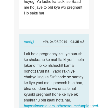
hoyegi Ya ladke ka ladki se Baad
aur
me ho jaye to bhi kya wo pregnant
ladki
Ho sakti hai
ka
Ek…
In
Auntyji
शनि, 04/06/2019 - 04:35 बजे
reply
पर्मालिंक
to
Lali bete pregnancy ke liye purush
Lali
Kya
ke shukranu ko mahila ki yoni mein
bete
ladke
jakar dimb ko nishechit karna
pregnancy
aur
bohot zaruri hai. Yadd rakhiye
ke
ladki
chahye ling ka Sirf thode se samay
liye…
ka
ke liye yoni mein pravesh hua hao,
Ek…
bina condom ke wo unsafe hai
by
kyunki pregnant hone ke liye ek
Lali
shukranu bhi kaafi hota hai.
https://lovematters.in/hi/resource/unplanned-