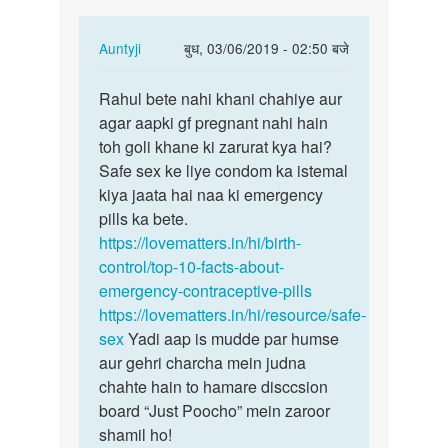
naa…
In
Auntyji
बुध, 03/06/2019 - 02:50 बजे
reply
पर्मालिंक
to
Rahul bete nahi khani chahiye aur
Rahul
Ma'am
agar aapki gf pregnant nahi hain
bete
Agar
toh goli khane ki zarurat kya hai?
nahi
gf
Safe sex ke liye condom ka istemal
khani…
pregnant
kiya jaata hai naa ki emergency
naa…
pills ka bete.
by
https://lovematters.in/hi/birth-
Rahul
control/top-10-facts-about-
emergency-contraceptive-pills
https://lovematters.in/hi/resource/safe-
sex
Yadi aap is mudde par humse
aur gehri charcha mein judna
chahte hain to hamare disccsion
board “Just Poocho” mein zaroor
shamil ho!