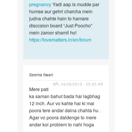
pregnancy
Yadi aap is mudde par
humse aur gehri charcha mein
judna chahte hain to hamare
disccsion board “Just Poocho”
mein zaroor shamil ho!
https://lovematters.in/en/forum
Seema tiwari
पर्मालिंक
शनि, 04/06/2019 - 05:45 बजे
Mere pati
Mere
ka saman bahut bada hai lagbhag
pati
12 inch. Aur vo kahte hai ki mai
ka
poora tere andar dalna chahta hu .
saman
Agar vo poora daldenge to mere
bahut…
andar koi problem to nahi hoga