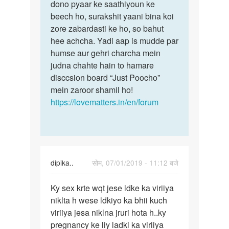
dono pyaar ke saathiyoun ke
beech ho, surakshit yaani bina koi
zore zabardasti ke ho, so bahut
hee achcha. Yadi aap is mudde par
humse aur gehri charcha mein
judna chahte hain to hamare
disccsion board “Just Poocho”
mein zaroor shamil ho!
https://lovematters.in/en/forum
dipika..
सोम, 07/01/2019 - 11:12 बजे
पर्मालिंक
Ky sex krte wqt jese ldke ka viriiya
Ky
niklta h wese ldkiyo ka bhii kuch
sex
viriiya jesa niklna jruri hota h..ky
krte
pregnancy ke liy ladki ka viriiya
wqt