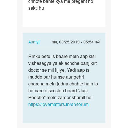
chhote bante kya me pregent ho
aunty
sakti hu
jo
meri
oveary…
In
Auntyji
सोम, 03/25/2019 - 05:54 बजे
reply
पर्मालिंक
to
Rinku bete is baare mein aap kisi
Rinku
Hello
vishesagya ya ek achche panjikrit
bete
aunty
doctor se mil lijiye. Yadi aap is
is
jo
mudde par humse aur gehri
baare
meri
charcha mein judna chahte hain to
mein
oveary…
hamare disccsion board “Just
aap…
by
Poocho” mein zaroor shamil ho!
Rinku
https://lovematters.in/en/forum