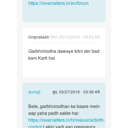
https://lovematters.in/en/forum
Omprakash
मंगल, 03/12/2019 - 09:33 बजे
पर्मालिंक
Garbhnirodha dawaye kitni der bad
Garbhnirodha
kam Karti hai
dawaye
kitni…
In
Auntyji
बुध, 03/27/2019 - 03:38 बजे
reply
पर्मालिंक
to
Bete, garbhnirodhan ke baare mein
Bete,
Garbhnirodha
aap yaha padh sakte hai:
garbhnirodhan
dawaye
https://lovematters.in/hi/resource/birth-
ke
kitni…
control
Lekin yadi aap pregnancy
baare…