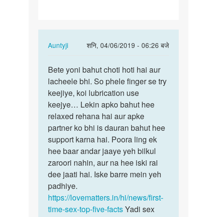
In
Auntyji
शनि, 04/06/2019 - 06:26 बजे
reply
पर्मालिंक
to
Bete yoni bahut choti hoti hai aur
Bete
Mere
lacheele bhi. So phele finger se try
yoni
pati
keejiye, koi lubrication use
bahut
ka
keejye… Lekin apko bahut hee
choti
saman
relaxed rehana hai aur apke
hoti…
bahut…
partner ko bhi is dauran bahut hee
by
support karna hai. Poora ling ek
Seema
hee baar andar jaaye yeh bilkul
tiwari
zaroori nahin, aur na hee iski rai
dee jaati hai. Iske barre mein yeh
padhiye.
https://lovematters.in/hi/news/first-
time-sex-top-five-facts
Yadi sex