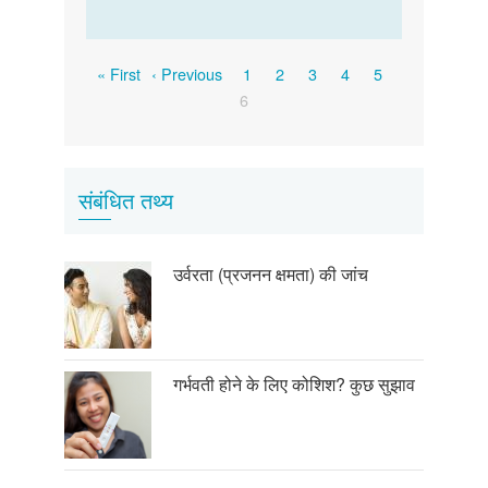
Pagination
First
Previous
Page
Page
Page
Page
Page
« First
‹ Previous
1
2
3
4
5
page
page
Current
6
page
संबंधित तथ्य
उर्वरता (प्रजनन क्षमता) की जांच
गर्भवती होने के लिए कोशिश? कुछ सुझाव