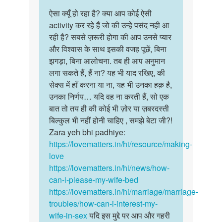
पर्मालिंक
nahi…
to
ऐसा क्यूँ हो रहा है? क्या आप कोई ऐसी
ऐसा
by
पतनिकोमननहिकरताजबरदसतिकरनापड…
activity कर रहे हैं जो की उन्हे पसंद नही आ
क्यूँ
vipin
by
रही है? सबसे ज़रूरी होगा की आप उनसे प्यार
हो
singh
यासिनजि
और विश्वास के साथ इसकी वजह पूछें, बिना
रहा
झगड़ा, बिना आलोचना. तब ही आप अनुमान
है?
लगा सकते हैं, हैं ना? यह भी याद रखिए, की
क्या
सेक्स में हाँ करना या ना, यह भी उनका हक़ है,
आप…
उनका निर्णय… यदि वह ना करती हैं, सो एक
बात तो तय ही की कोई भी ज़ोर या ज़बरदस्ती
बिल्कुल भी नहीं होनी चाहिए , समझे बेटा जी?!
Zara yeh bhi padhiye:
https://lovematters.in/hi/resource/making-
love
https://lovematters.in/hi/news/how-
can-i-please-my-wife-bed
https://lovematters.in/hi/marriage/marriage-
troubles/how-can-i-interest-my-
wife-in-sex
यदि इस मुद्दे पर आप और गहरी