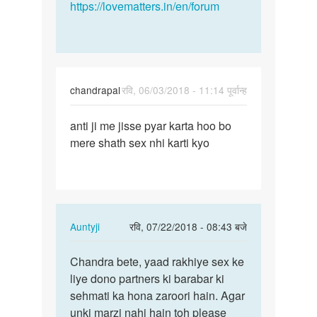
https://lovematters.in/en/forum
chandrapal
रवि, 06/03/2018 - 11:14 पूर्वान्ह
पर्मालिंक
anti ji me jisse pyar karta hoo bo
anti
mere shath sex nhi karti kyo
ji
me
jisse
pyar
karta…
In
Auntyji
रवि, 07/22/2018 - 08:43 बजे
reply
पर्मालिंक
to
Chandra bete, yaad rakhiye sex ke
Chandra
anti
liye dono partners ki barabar ki
bete,
ji
sehmati ka hona zaroori hain. Agar
yaad
me
unki marzi nahi hain toh please
rakhiye…