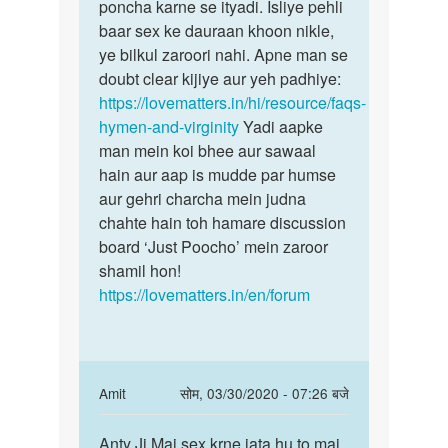
sath
poncha karne se ityadi. Isliye pehli
sex…
baar sex ke dauraan khoon nikle,
by
ye bilkul zaroori nahi. Apne man se
Deepak
doubt clear kijiye aur yeh padhiye:
kumar
https://lovematters.in/hi/resource/faqs-
sain
hymen-and-virginity
Yadi aapke
man mein koi bhee aur sawaal
hain aur aap is mudde par humse
aur gehri charcha mein judna
chahte hain toh hamare discussion
board ‘Just Poocho’ mein zaroor
shamil hon!
https://lovematters.in/en/forum
In
Amit
सोम, 03/30/2020 - 07:26 बजे
reply
पर्मालिंक
to
Anty Ji Mai sex krne jata hu to mai
Anty