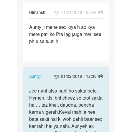
Himanshi
बुध, 11/21/2018 - 05:49 बजे
पर्मालिंक
Aunty ji mene sex kiya h ab kya
Aunty
mere pati ko Pta lag jaiga meri seel
ji
phle se tuuti h
mene
sex
kiya
h
ab…
In
Auntyji
बुध, 01/02/2019 - 12:38 बजे
reply
पर्मालिंक
to
Jee nahi aisa nahi ho sakta bete.
Jee
Aunty
Hymen, kisi bhi cheez se toot sakta
nahi
ji
hai… tez khel, daudna, poncha
aisa
mene
karna vigerah.Keval mahila hee
nahi
sex
bata sakti hai ki woh pahli baar sex
ho
kiya
kar rahi hai ya nahi. Aur yeh ek
sakta…