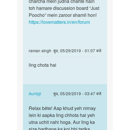
charcha mein judna chahte hain
toh hamare discussion board “Just
Poocho” mein zaroor shamil hon!
https://lovematters.in/en/forum
In
raman singh
बुध, 05/29/2019 - 01:07 बजे
reply
पर्मालिंक
to
ling chota hai
ling
Aunty
chota
ji...
hai
Mera
bacpan
In
Auntyji
बुध, 05/29/2019 - 03:47 बजे
me…
reply
पर्मालिंक
by
to
Relax bête! Aap khud yeh nirnay
Relax
Natasha
ling
lein ki aapka ling chhota hai yeh
bête!
chota
utna uchit nahi hoga. Aur ling ka
Aap
hai
size badhane ka koi bhi tarika
khud