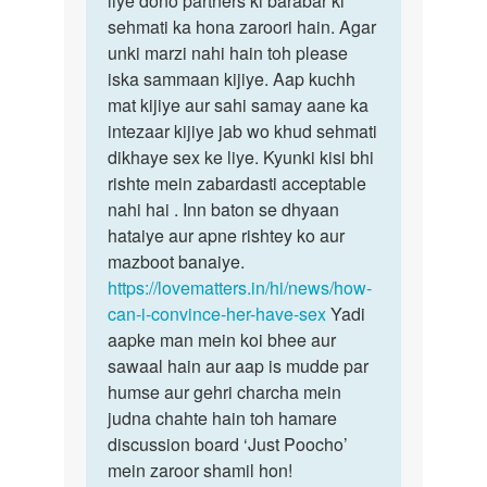
liye dono partners ki barabar ki
ji
sehmati ka hona zaroori hain. Agar
yaad
meri
unki marzi nahi hain toh please
rakhiye
gf
iska sammaan kijiye. Aap kuchh
sex…
sex
mat kijiye aur sahi samay aane ka
krne
intezaar kijiye jab wo khud sehmati
k…
dikhaye sex ke liye. Kyunki kisi bhi
by
rishte mein zabardasti acceptable
Devan
nahi hai . Inn baton se dhyaan
Singh
hataiye aur apne rishtey ko aur
mazboot banaiye.
https://lovematters.in/hi/news/how-
can-i-convince-her-have-sex
Yadi
aapke man mein koi bhee aur
sawaal hain aur aap is mudde par
humse aur gehri charcha mein
judna chahte hain toh hamare
discussion board ‘Just Poocho’
mein zaroor shamil hon!