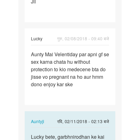
Jii
Jii
Lucky
गुरु, 02/08/2018 - 09:40 बजे
पर्मालिंक
Aunty Mai Velentiday par apni gf se
Aunty
sex karna chata hu without
…
protection to kio medecene bta do
jisse vo pregnant na ho aur hmm
dono enjoy kar ske
In
Auntyji
रवि, 02/11/2018 - 02:13 बजे
reply
पर्मालिंक
to
Lucky bete, garbhnirodhan ke kai
Lucky