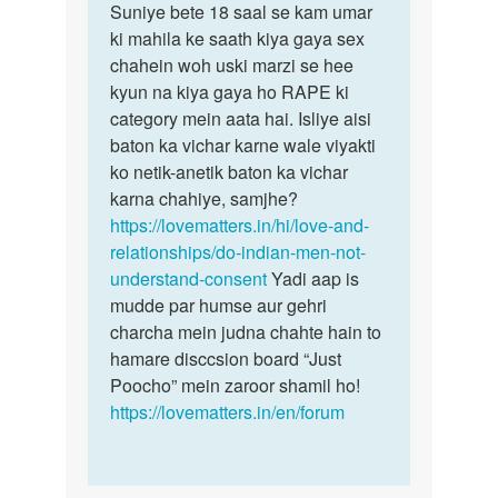
to
Suniye bete 18 saal se kam umar
Suniye
Aunty
ki mahila ke saath kiya gaya sex
bete
g
chahein woh uski marzi se hee
18
mera
kyun na kiya gaya ho RAPE ki
saal
name
category mein aata hai. Isliye aisi
se
kajal
baton ka vichar karne wale viyakti
kam…
ha…
ko netik-anetik baton ka vichar
by
karna chahiye, samjhe?
Kajal
https://lovematters.in/hi/love-and-
relationships/do-indian-men-not-
understand-consent
Yadi aap is
mudde par humse aur gehri
charcha mein judna chahte hain to
hamare disccsion board “Just
Poocho” mein zaroor shamil ho!
https://lovematters.in/en/forum