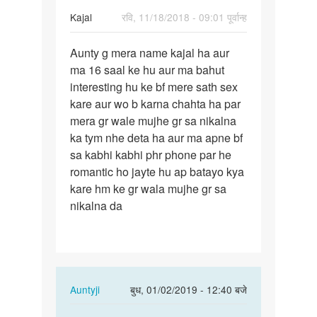
Kajal
रवि, 11/18/2018 - 09:01 पूर्वान्ह
पर्मालिंक
Aunty g mera name kajal ha aur
Aunty
ma 16 saal ke hu aur ma bahut
g
interesting hu ke bf mere sath sex
mera
kare aur wo b karna chahta ha par
name
mera gr wale mujhe gr sa nikalna
kajal
ka tym nhe deta ha aur ma apne bf
ha…
sa kabhi kabhi phr phone par he
romantic ho jayte hu ap batayo kya
kare hm ke gr wala mujhe gr sa
nikalna da
In
Auntyji
बुध, 01/02/2019 - 12:40 बजे
reply
पर्मालिंक