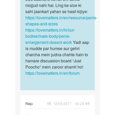
by
mojjud nahi hai. Ling ke size ki
yeh…
raman
sahi jaankari yahan se hasil kijiye:
singh
https://lovematters.in/en/resource/penis-
shapes-and-sizes
https://lovematters.in/hi/our-
bodies/male-body/penis-
enlargement-doesnt-work
Yadi aap
is mudde par humse aur gehri
charcha mein judna chahte hain to
hamare discussion board “Just
Poocho” mein zaroor shamil ho!
https://lovematters.in/en/forum
Raju
रवि, 12/03/2017 - 03:24 बजे
पर्मालिंक