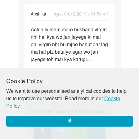
Anshika
शुक्र, 04/12/2019 - 01:54 बजे
पर्मालिंक
Actually mam mere husband virgin
Actually
nhi hai kya wo jan jayege ki mai
mam
bhi virgin nhi hu mjhe bahut dar lag
mere
rha hai plz bataiye agar wo jan
husband…
jayege toh mai kya karugi....
Cookie Policy
We want to use personalised analytical cookies to help
In
Auntyji
शनि, 04/13/2019 - 01:26 बजे
us to improve our website. Read more in our
Cookie
reply
Policy
पर्मालिंक
to
Yeh nahin ho sakat Anshika beta!
Yeh
Actually
Keval mahila hee bata sakti hai ki
nahin
हाँ
mam
woh pahli baar sex kar rahi hai ya
ho
mere
nahi. Aur yeh ek mahila ka adhikar
sakat