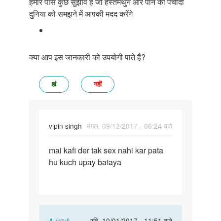
हमारे पास कुछ सुझाव हैं जो हस्तमैथुन और पॉर्न की पेचीदा
दुनिया को समझने में आपकी मदद करेंगे
क्या आप इस जानकारी को उपयोगी पाते हैं?
हां
नहीं
vipin singh
मंगल, 09/12/2017 - 06:24 बजे
पर्मालिंक
mai kafi der tak sex nahi kar pata
mai
hu kuch upay bataya
kafi
der
tak
sex
nahi…
In
Auntyji
रवि, 10/01/2017 - 11:51 बजे