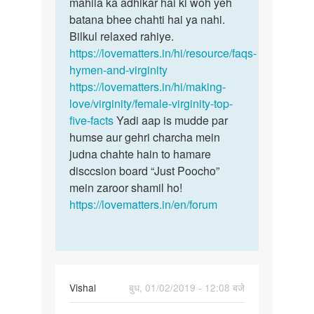
h
mahila ka adhikar hai ki woh yeh
ab…
batana bhee chahti hai ya nahi.
by
Bilkul relaxed rahiye.
Himanshi
https://lovematters.in/hi/resource/faqs-
hymen-and-virginity
https://lovematters.in/hi/making-
love/virginity/female-virginity-top-
five-facts
Yadi aap is mudde par
humse aur gehri charcha mein
judna chahte hain to hamare
disccsion board “Just Poocho”
mein zaroor shamil ho!
https://lovematters.in/en/forum
Vishal
बुध, 01/02/2019 - 12:08 बजे
पर्मालिंक