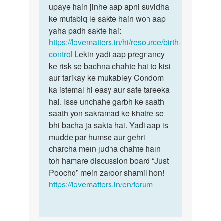
Aunty
upaye hain jinhe aap apni suvidha
bete,
…
ke mutabiq le sakte hain woh aap
garbhnirodhan
by
yaha padh sakte hai:
ke…
Lucky
https://lovematters.in/hi/resource/birth-
control
Lekin yadi aap pregnancy
ke risk se bachna chahte hai to kisi
aur tarikay ke mukabley Condom
ka istemal hi easy aur safe tareeka
hai. Isse unchahe garbh ke saath
saath yon sakramad ke khatre se
bhi bacha ja sakta hai. Yadi aap is
mudde par humse aur gehri
charcha mein judna chahte hain
toh hamare discussion board “Just
Poocho” mein zaroor shamil hon!
https://lovematters.in/en/forum