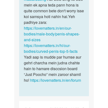
mein ek apna teda pann hona is
quite common bete don't worry isse
koi samsya hoti nahin hai.Yeh
padhiye zara:
https://lovematters.in/en/our-
bodies/male-body/penis-shapes-
and-sizes
https://lovematters.in/hi/our-
bodies/curved-penis-top-5-facts
Yadi aap is mudde par humse aur
gehri charcha mein judna chahte
hain to hamare disccsion board
“Just Poocho” mein zaroor shamil
ho!
https://lovematters.in/en/forum