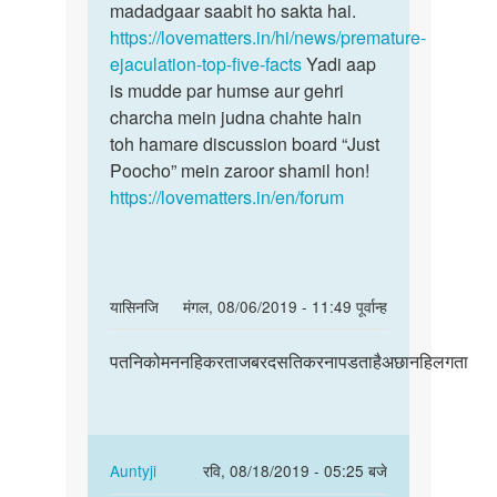
madadgaar saabit ho sakta hai.
https://lovematters.in/hi/news/premature-
ejaculation-top-five-facts
Yadi aap
is mudde par humse aur gehri
charcha mein judna chahte hain
toh hamare discussion board “Just
Poocho” mein zaroor shamil hon!
https://lovematters.in/en/forum
In
यासिनजि
मंगल, 08/06/2019 - 11:49 पूर्वान्ह
reply
पर्मालिंक
to
पतनिकोमननहिकरताजबरदसतिकरनापडताहैअछानहिलगता
पतनिकोमननहिकरताजबरदसतिकरनापड…
mai
kafi
der
tak
In
Auntyji
रवि, 08/18/2019 - 05:25 बजे
sex
reply