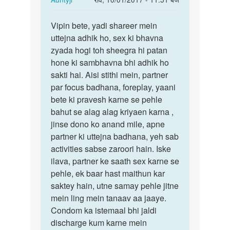
reply
पर्मालिंक
to
Vipin bete, yadi shareer mein
Vipin
mai
uttejna adhik ho, sex ki bhavna
bete,
kafi
zyada hogi toh sheegra hi patan
yadi
der
hone ki sambhavna bhi adhik ho
shareer…
tak
sakti hai. Aisi stithi mein, partner
sex
par focus badhana, foreplay, yaani
nahi…
bete ki pravesh karne se pehle
by
bahut se alag alag kriyaen karna ,
vipin
jinse dono ko anand mile, apne
singh
partner ki uttejna badhana, yeh sab
activities sabse zaroori hain. Iske
ilava, partner ke saath sex karne se
pehle, ek baar hast maithun kar
saktey hain, utne samay pehle jitne
mein ling mein tanaav aa jaaye.
Condom ka istemaal bhi jaldi
discharge kum karne mein