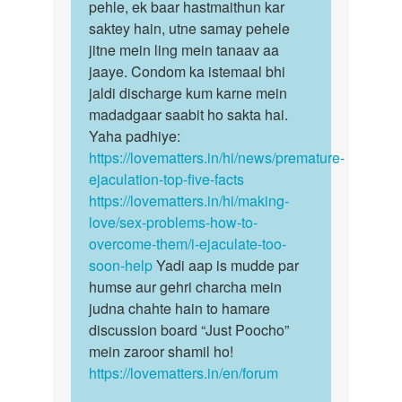
pehle, ek baar hastmaithun kar
saktey hain, utne samay pehele
jitne mein ling mein tanaav aa
jaaye. Condom ka istemaal bhi
jaldi discharge kum karne mein
madadgaar saabit ho sakta hai.
Yaha padhiye:
https://lovematters.in/hi/news/premature-
ejaculation-top-five-facts
https://lovematters.in/hi/making-
love/sex-problems-how-to-
overcome-them/i-ejaculate-too-
soon-help
Yadi aap is mudde par
humse aur gehri charcha mein
judna chahte hain to hamare
discussion board “Just Poocho”
mein zaroor shamil ho!
https://lovematters.in/en/forum