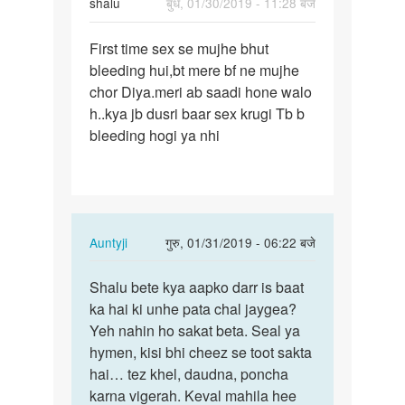
shalu
बुध, 01/30/2019 - 11:28 बजे
पर्मालिंक
First time sex se mujhe bhut
First
bleeding hui,bt mere bf ne mujhe
time
chor Diya.meri ab saadi hone walo
sex
h..kya jb dusri baar sex krugi Tb b
se
bleeding hogi ya nhi
mujhe
bhut…
In
Auntyji
गुरु, 01/31/2019 - 06:22 बजे
reply
पर्मालिंक
to
Shalu bete kya aapko darr is baat
Shalu
First
ka hai ki unhe pata chal jaygea?
bete
time
Yeh nahin ho sakat beta. Seal ya
kya
sex
hymen, kisi bhi cheez se toot sakta
aapko
se
hai… tez khel, daudna, poncha
darr
mujhe
karna vigerah. Keval mahila hee
is…