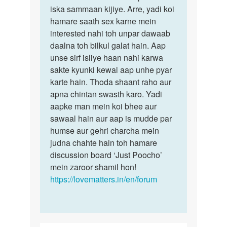
jisse
iska sammaan kijiye. Arre, yadi koi
pyar
hamare saath sex karne mein
karta…
interested nahi toh unpar dawaab
by
daalna toh bilkul galat hain. Aap
chandrapal
unse sirf isliye haan nahi karwa
sakte kyunki kewal aap unhe pyar
karte hain. Thoda shaant raho aur
apna chintan swasth karo. Yadi
aapke man mein koi bhee aur
sawaal hain aur aap is mudde par
humse aur gehri charcha mein
judna chahte hain toh hamare
discussion board ‘Just Poocho’
mein zaroor shamil hon!
https://lovematters.in/en/forum