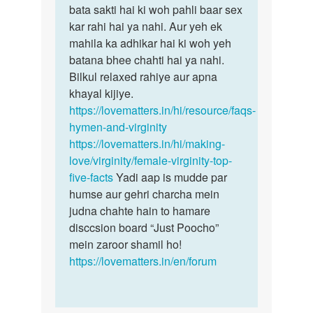
bhut…
bata sakti hai ki woh pahli baar sex
by
kar rahi hai ya nahi. Aur yeh ek
shalu
mahila ka adhikar hai ki woh yeh
batana bhee chahti hai ya nahi.
Bilkul relaxed rahiye aur apna
khayal kijiye.
https://lovematters.in/hi/resource/faqs-
hymen-and-virginity
https://lovematters.in/hi/making-
love/virginity/female-virginity-top-
five-facts
Yadi aap is mudde par
humse aur gehri charcha mein
judna chahte hain to hamare
disccsion board “Just Poocho”
mein zaroor shamil ho!
https://lovematters.in/en/forum