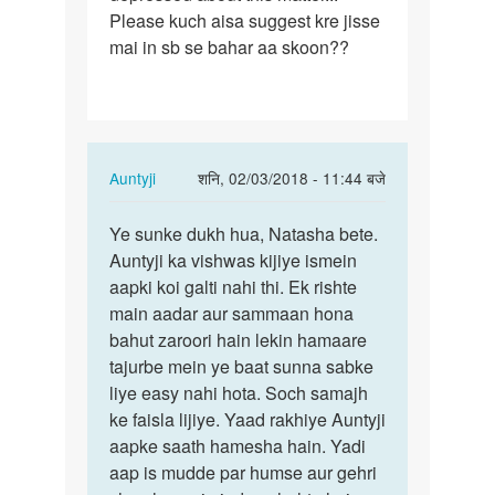
Please kuch aisa suggest kre jisse
mai in sb se bahar aa skoon??
In
Auntyji
शनि, 02/03/2018 - 11:44 बजे
reply
पर्मालिंक
to
Ye sunke dukh hua, Natasha bete.
Ye
Aunty
Auntyji ka vishwas kijiye ismein
sunke
ji...
aapki koi galti nahi thi. Ek rishte
dukh
Mera
main aadar aur sammaan hona
hua,
bacpan
bahut zaroori hain lekin hamaare
Natasha…
me…
tajurbe mein ye baat sunna sabke
by
liye easy nahi hota. Soch samajh
Natasha
ke faisla lijiye. Yaad rakhiye Auntyji
aapke saath hamesha hain. Yadi
aap is mudde par humse aur gehri