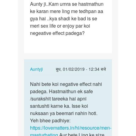
Aunty ji..Kam umra se hastmathun
Aunty
ke karan mere ling me tedhpan aa
ji..Kam
gya hai ..kya shadi ke bad is se
umra
meri sex life or enjoy par koi
se…
negeative effect padega?
In
Auntyji
बुध, 01/02/2019 - 12:34 बजे
reply
पर्मालिंक
to
Nahi bete koi negative effect nahi
Nahi
Aunty
padega. Hastmaithun ek safe
bete
ji..Kam
/surakshit tareeka hai apni
koi
umra
santushti karne ka. Isse koi
negative…
se…
nuksaan ya beemari nahin hoti.
by
Yeh bhee padhiye:
Vishal
https://lovematters.in/hi/resource/men-
masturbating
Aur bete Ling ke size