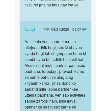
Deepak
ttkal jhd jata hu koi upay btaiye
Ji
bete,
Mai
pehli
sex
baar
krne
sex…
jata
In
Auntyji
मंगल, 03/31/2020 - 01:57 बजे
by
hu…
reply
पर्मालिंक
Auntyji
to
Amit beta yadi shareer menin
Amit
Anty
uttejna adhik hogi, sex ki bhavna
beta
Ji
zyada hogi toh shighrpatan hone ki
yadi
Mai
sambhavna bhi adhik ho sakti hai.
shareer
sex
Aisee stithi mein, partner par focus
menin…
krne
badhana, foreplay , pravesh karne
jata
se pehle bahut se alag alag
hu…
kriyaein karna , jinse dono ko
by
aanand mile, apne partner kee
Amit
uttejna badhana, yeh sab activities
sabse zaroori hain. Iske ilava,
partner ke saath sex karne se