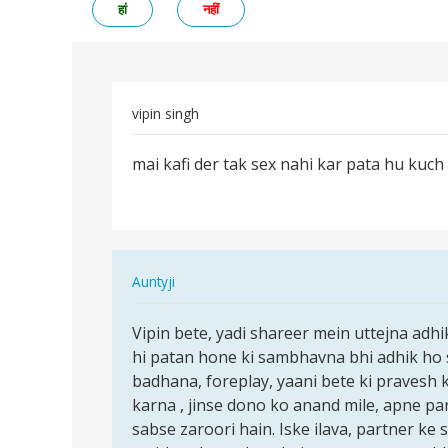
हां
नहीं
vipin singh
पर्मालिंक
mai kafi der tak sex nahi kar pata hu kuc
mai
kafi
der
tak
sex
In
Auntyji
nahi…
reply
पर्मालिंक
to
Vipin bete, yadi shareer mein uttejna adh
Vipin
mai
hi patan hone ki sambhavna bhi adhik ho sa
bete,
kafi
badhana, foreplay, yaani bete ki pravesh 
yadi
der
karna , jinse dono ko anand mile, apne par
shareer…
tak
sabse zaroori hain. Iske ilava, partner ke