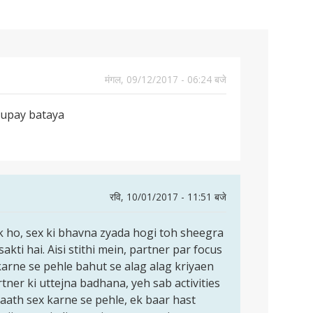
मंगल, 09/12/2017 - 06:24 बजे
h upay bataya
रवि, 10/01/2017 - 11:51 बजे
ik ho, sex ki bhavna zyada hogi toh sheegra
kti hai. Aisi stithi mein, partner par focus
karne se pehle bahut se alag alag kriyaen
tner ki uttejna badhana, yeh sab activities
 saath sex karne se pehle, ek baar hast