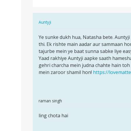
In
Auntyji
reply
पर्मालिंक
to
Ye sunke dukh hua, Natasha bete. Auntyji k
Ye
Aunty
thi. Ek rishte main aadar aur sammaan ho
sunke
ji...
tajurbe mein ye baat sunna sabke liye easy 
dukh
Mera
Yaad rakhiye Auntyji aapke saath hamesha
hua,
bacpan
gehri charcha mein judna chahte hain toh
Natasha…
me…
mein zaroor shamil hon!
https://lovematt
by
Natasha
In
raman singh
reply
पर्मालिंक
to
ling chota hai
ling
Aunty
chota
ji...
hai