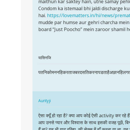
sex
maithun kar saktey hain, utne samay pehle
nahi…
Condom ka istemaal bhi jaldi discharge 
by
hai.
https://lovematters.in/hi/news/premat
vipin
mudde par humse aur gehri charcha mein 
singh
board “Just Poocho” mein zaroor shamil 
In
यासिनजि
reply
पर्मालिंक
to
पतनिकोमननहिकरताजबरदसतिकरनापडताहैअछानहिलगत
पतनिकोमननहिकरताजबरदसतिकरनापड…
mai
kafi
der
tak
In
Auntyji
sex
reply
पर्मालिंक
nahi…
to
ऐसा क्यूँ हो रहा है? क्या आप कोई ऐसी activity कर रहे ह
ऐसा
by
पतनिकोमननहिकरताजबरदसतिकरनापड…
आप उनसे प्यार और विश्वास के साथ इसकी वजह पूछें, बि
क्यूँ
vipin
by
हैं ना? यह भी याद रखिए, की सेक्स में हाँ करना या ना, य
हो