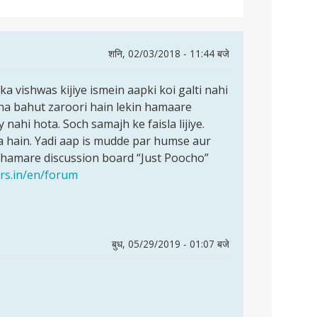
शनि, 02/03/2018 - 11:44 बजे
a vishwas kijiye ismein aapki koi galti nahi
na bahut zaroori hain lekin hamaare
nahi hota. Soch samajh ke faisla lijiye.
 hain. Yadi aap is mudde par humse aur
 hamare discussion board “Just Poocho”
ers.in/en/forum
बुध, 05/29/2019 - 01:07 बजे