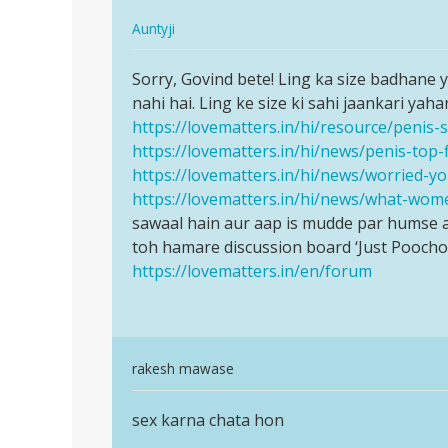
land
age
In
lamba
Auntyji
22
reply
w
पर्मालिंक
hai
to
Sorry, Govind bete! Ling ka size badhane
Sorry,
or
antyji
nahi hai. Ling ke size ki sahi jaankari yahan
Govind
me
me
https://lovematters.in/hi/resource/penis-
bete!
by
mera
https://lovematters.in/hi/news/penis-top-f
Ling
vicky
land
https://lovematters.in/hi/news/worried-y
ka…
lamba
https://lovematters.in/hi/news/what-wom
w
sawaal hain aur aap is mudde par humse a
by
toh hamare discussion board ‘Just Poocho
GOVIND
https://lovematters.in/en/forum
RAM
JANGIR
In
rakesh mawase
reply
पर्मालिंक
to
sex karna chata hon
sex
Sorry,
karna