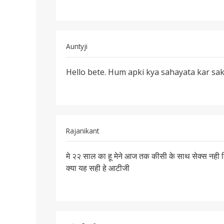
मैथुन
किया
In
Auntyji
reply
पर्मालिंक
to
Hello bete. Hum apki kya sahayata kar sak
Hello
Hii
bete.
by
Hum
Vikramjithakor
apki
kya
Rajanikant
पर्मालिंक
मे २२ साल का हू मेने आज तक कीसी के साथ सेक्स नही किय
मे
क्या यह सही हे आटीजी
२२
साल
का
हू
मेने