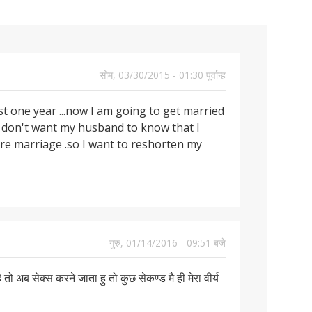
कैसे
बारे
लिए
संबं
इंटर
प्यार
कहि
सेक्
है?
करत
में
सुझ
में
के
कैसे
अग
जीव
हैं?
बात
पूछे
बारे
करन
सेक्
की
लड़
जाने
में
चाह
नहीं
ओर
सोम, 03/30/2015 - 01:30 पूर्वान्ह
के
वाले
आम
करन
कैसे
लिए
आम
पूछे
चाह
कद
t one year ...now I am going to get married
सुझ
सव
गए
बढ़ाए
.I don't want my husband to know that I
सव
re marriage .so I want to reshorten my
गुरु, 01/14/2016 - 09:51 बजे
 तो अब सेक्स करने जाता हु तो कुछ सेकण्ड मै ही मेरा वीर्य