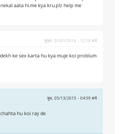
 nekal aata hi.me kya kru.plz help me
शुक्र, 01/01/2016 - 12:18 बजे
o dekh ke sex karta hu kya muje koi problum
बुध, 05/13/2015 - 04:59 बजे
chahta hu koi ray de