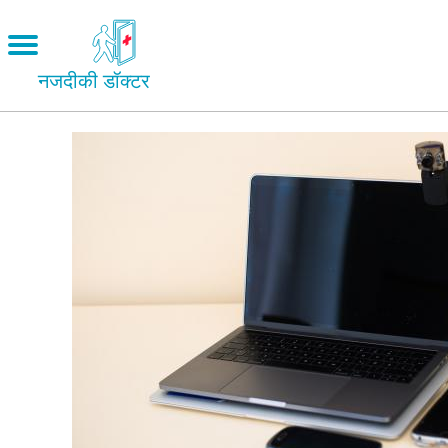
Skip
to
Open
main
menu
नजदीकी डॉक्टर
content
पग
Main
Menu
प्यार एवं रिश्ते
चिन्ह
हमारा शरीर
facebook
यौन विभिन्नता
सेक्स करना
twitter
गर्भ निरोध
mail
गर्भावस्था
शादी
सुरक्षित सेक्स