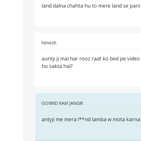
land dalna chahta hu to mere land se pani
20
saal
ka
hu
me
himesh
7
saal
पर्मालिंक
aunty ji mai har rooz raat ko bed pe vide
se
aunty
ho sakta hai?
ji
mai
har
rooz
raat
In
GOVIND RAM JANGIR
ko
reply
पर्मालिंक
to
antyji me mera l**nd lamba w mota karna 
antyji
auty
me
ji
mera
meri