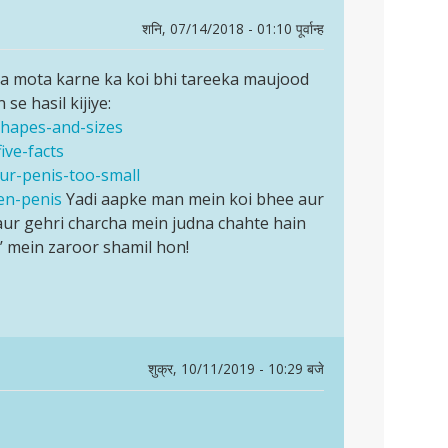
शनि, 07/14/2018 - 01:10 पूर्वान्ह
 ya mota karne ka koi bhi tareeka maujood
 se hasil kijiye:
shapes-and-sizes
ive-facts
our-penis-too-small
en-penis
Yadi aapke man mein koi bhee aur
ur gehri charcha mein judna chahte hain
’ mein zaroor shamil hon!
शुक्र, 10/11/2019 - 10:29 बजे