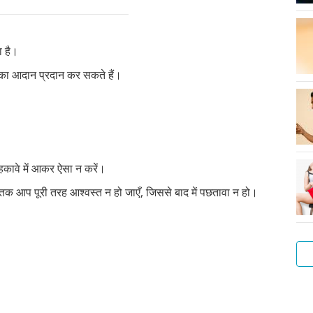
ा है।
ं का आदान प्रदान कर सकते हैं।
हकावे में आकर ऐसा न करें।
ब तक आप पूरी तरह आश्वस्त न हो जाएँ, जिससे बाद में पछतावा न हो।
लड़
गुदा
सेक्
लड़
संभ
सेक्
और
अपन
एक
फोरप
हस्त
मैथु
के
के
के
एवं
से
बात
बेह
क्या