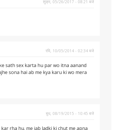
शुक्र, 05/26/2017 - 08:21 बजे
रवि, 10/05/2014 - 02:34 बजे
e ke sath sex karta hu par wo itna aanand
 mujhe sona hai ab me kya karu ki wo mera
बुध, 08/19/2015 - 10:45 बजे
kar rha hu. me jab ladki ki chut me apna