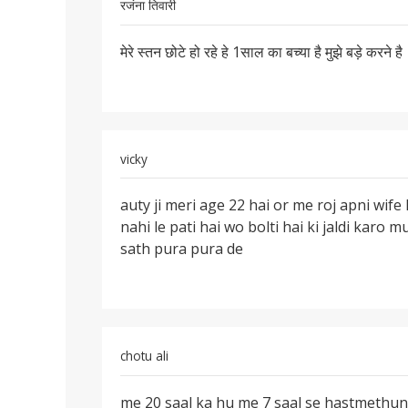
रजंना तिवारी
आज
तक
पर्मालिंक
मेरे स्तन छोटे हो रहे हे 1साल का बच्या है मुझे बड़े करने है
मेरे
स्तन
छोटे
हो
रहे
vicky
हे
1साल
पर्मालिंक
auty ji meri age 22 hai or me roj apni wif
auty
nahi le pati hai wo bolti hai ki jaldi karo
ji
sath pura pura de
meri
age
22
hai
or
chotu ali
me
पर्मालिंक
me 20 saal ka hu me 7 saal se hastmethun 
me