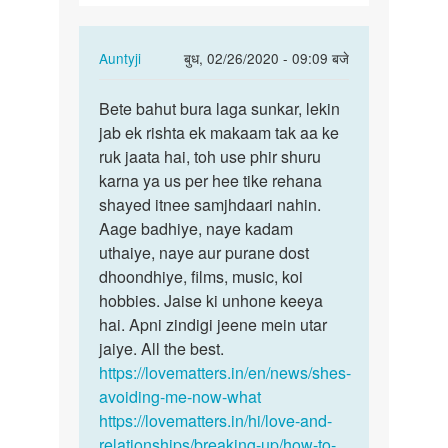
In
Auntyji
बुध, 02/26/2020 - 09:09 बजे
reply
पर्मालिंक
to
Bete bahut bura laga sunkar, lekin
Bete
Meri
jab ek rishta ek makaam tak aa ke
bahut
gf
ruk jaata hai, toh use phir shuru
bura
4
karna ya us per hee tike rehana
laga
sal
shayed itnee samjhdaari nahin.
sunkar,
se
Aage badhiye, naye kadam
…
mere
uthaiye, naye aur purane dost
sath…
dhoondhiye, films, music, koi
by
hobbies. Jaise ki unhone keeya
Ashish
hai. Apni zindigi jeene mein utar
tiwari
jaiye. All the best.
https://lovematters.in/en/news/shes-
avoiding-me-now-what
https://lovematters.in/hi/love-and-
relationships/breaking-up/how-to-