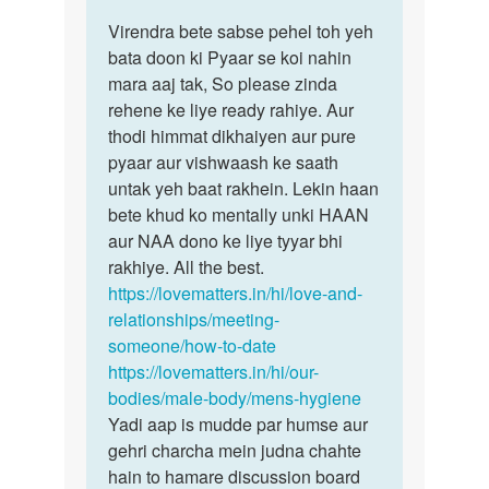
reply
पर्मालिंक
to
Virendra bete sabse pehel toh yeh
Virendra
Hi
bata doon ki Pyaar se koi nahin
bete
me
mara aaj tak, So please zinda
sabse
pichale
rehene ke liye ready rahiye. Aur
pehel…
4
thodi himmat dikhaiyen aur pure
5
pyaar aur vishwaash ke saath
mahino
untak yeh baat rakhein. Lekin haan
see…
bete khud ko mentally unki HAAN
by
aur NAA dono ke liye tyyar bhi
Virendra
rakhiye. All the best.
Sharma
https://lovematters.in/hi/love-and-
relationships/meeting-
someone/how-to-date
https://lovematters.in/hi/our-
bodies/male-body/mens-hygiene
Yadi aap is mudde par humse aur
gehri charcha mein judna chahte
hain to hamare discussion board