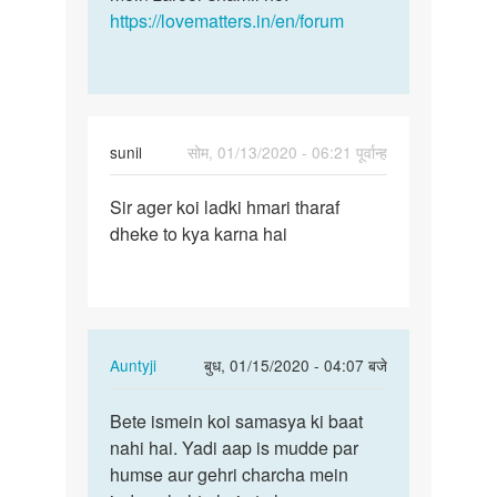
https://lovematters.in/en/forum
sunil
सोम, 01/13/2020 - 06:21 पूर्वान्ह
पर्मालिंक
Sir ager koi ladki hmari tharaf
Sir
dheke to kya karna hai
ager
koi
ladki
hmari…
In
Auntyji
बुध, 01/15/2020 - 04:07 बजे
reply
पर्मालिंक
to
Bete ismein koi samasya ki baat
Bete
Sir
nahi hai. Yadi aap is mudde par
ismein
ager
humse aur gehri charcha mein
koi