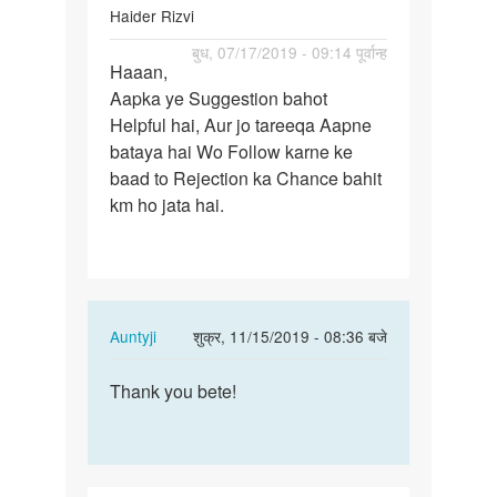
Haider Rizvi
पर्मालिंक
बुध, 07/17/2019 - 09:14 पूर्वान्ह
Haaan,
Haaan,
Aapka ye Suggestion bahot
Aapka
Helpful hai, Aur jo tareeqa Aapne
ye
bataya hai Wo Follow karne ke
Suggestion…
baad to Rejection ka Chance bahit
km ho jata hai.
In
Auntyji
शुक्र, 11/15/2019 - 08:36 बजे
reply
पर्मालिंक
to
Thank you bete!
Thank
Haaan,
you
Aapka
bete!
ye
Suggestion…