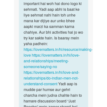
apne
important hai woh hai dono logo ki
kisi
bf
sehmati. Yadi aap abhi is baat ke
bhi…
s
liye sehmat nahi hain toh unhe
boht
mana kar dijiye aur unko bhee
love
aapki marzi ka samman karna
krti…
chahiye. Aur bhi activities hai jo wo
by
try kar sakte hain. Is baaray mein
divya
yaha padhein:
k
https://lovematters.in/hi/resource/making-
love
https://lovematters.in/hi/love-
and-relationships/meeting-
someone/saying-no
https://lovematters.in/hi/love-and-
relationships/do-indian-men-not-
understand-consent
Yadi aap is
mudde par humse aur gehri
charcha mein judna chahte hain to
hamare discussion board “Just
Poocho” mein zaroor shamil ho!