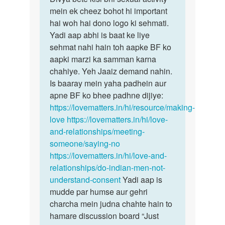
me
mein ek cheez bohot hi important
bete
apne
hai woh hai dono logo ki sehmati.
kisi
bf
Yadi aap abhi is baat ke liye
bhi
s
sehmat nahi hain toh aapke BF ko
sexual…
boht
aapki marzi ka samman karna
love
chahiye. Yeh Jaaiz demand nahin.
krti…
Is baaray mein yaha padhein aur
by
apne BF ko bhee padhne dijiye:
divya
https://lovematters.in/hi/resource/making-
k
love
https://lovematters.in/hi/love-
and-relationships/meeting-
someone/saying-no
https://lovematters.in/hi/love-and-
relationships/do-indian-men-not-
understand-consent
Yadi aap is
mudde par humse aur gehri
charcha mein judna chahte hain to
hamare discussion board “Just