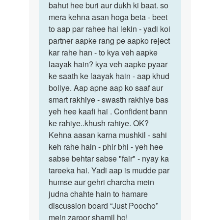
naam…
bahut hee buri aur dukh ki baat. so
nahin…
by
mera kehna asan hoga beta - beet
vipin
to aap par rahee hai lekin - yadi koi
jha
partner aapke rang pe aapko reject
kar rahe han - to kya veh aapke
laayak hain? kya veh aapke pyaar
ke saath ke laayak hain - aap khud
boliye. Aap apne aap ko saaf aur
smart rakhiye - swasth rakhiye bas
yeh hee kaafi hai . Confident bann
ke rahiye..khush rahiye. OK?
Kehna aasan karna mushkil - sahi
keh rahe hain - phir bhi - yeh hee
sabse behtar sabse "fair" - nyay ka
tareeka hai. Yadi aap is mudde par
humse aur gehri charcha mein
judna chahte hain to hamare
discussion board “Just Poocho”
mein zaroor shamil ho!