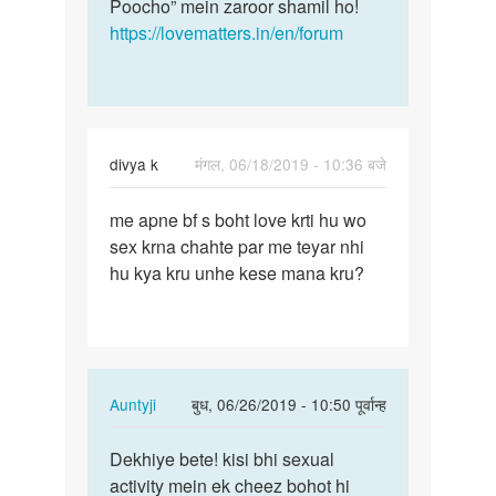
Poocho” mein zaroor shamil ho!
https://lovematters.in/en/forum
divya k
मंगल, 06/18/2019 - 10:36 बजे
पर्मालिंक
me apne bf s boht love krti hu wo
me
sex krna chahte par me teyar nhi
apne
hu kya kru unhe kese mana kru?
bf
s
boht
love
krti…
In
Auntyji
बुध, 06/26/2019 - 10:50 पूर्वान्ह
reply
पर्मालिंक
to
Dekhiye bete! kisi bhi sexual
Dekhiye
me
activity mein ek cheez bohot hi
bete!