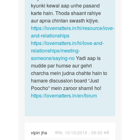
kyunki kewal aap unhe pasand
karte hain. Thoda shaant rahiye
aur apna chintan swasth kijiye.
https://lovematters.in/hi/resource/love-
and-relationships
https://lovematters.in/hi/love-and-
relationships/meeting-
someone/saying-no
Yadi aap is
mudde par humse aur gehri
charcha mein judna chahte hain to
hamare discussion board “Just
Poocho” mein zaroor shamil ho!
https://lovematters.in/en/forum
vipin jha
मंगल, 10/15/2019 - 05:05 बजे