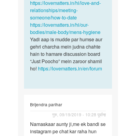
karta…
https://lovematters.in/hi/love-and-
by
relationships/meeting-
Ajad
someone/how-to-date
Chauhan
https://lovematters.in/hi/our-
bodies/male-body/mens-hygiene
Yadi aap is mudde par humse aur
gehri charcha mein judna chahte
hain to hamare discussion board
“Just Poocho” mein zaroor shamil
ho!
https://lovematters.in/en/forum
Brijendra parihar
पर्मालिंक
गुरु, 09/19/2019 - 10:28 पूर्वान्ह
Namaskaar
Namaskaar aunty ji,me ek bandi se
aunty
instagram pe chat kar raha hun
ji,me