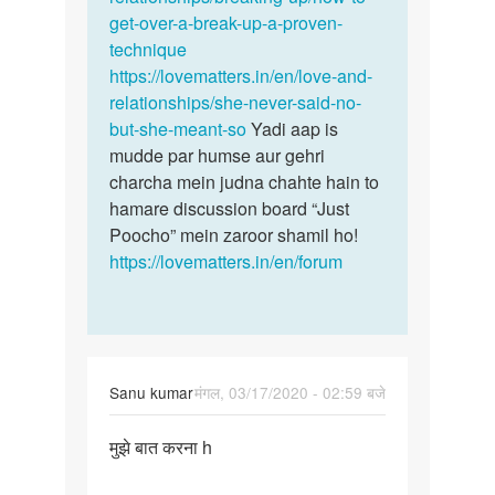
get-over-a-break-up-a-proven-
technique
https://lovematters.in/en/love-and-
relationships/she-never-said-no-
but-she-meant-so
Yadi aap is
mudde par humse aur gehri
charcha mein judna chahte hain to
hamare discussion board “Just
Poocho” mein zaroor shamil ho!
https://lovematters.in/en/forum
Sanu kumar
मंगल, 03/17/2020 - 02:59 बजे
पर्मालिंक
मुझे बात करना h
मुझे
बात