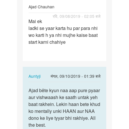
by
Ajad Chauhan
Haider
पर्मालिंक
रवि, 09/08/2019 - 02:05 बजे
Rizvi
Mai ek
Mai
ladki se yaar karta hu par para nhi
ek
wo karti h ya nhi mujhe kaise baat
ladki
start karni chahiye
se
yaar
karta…
In
Auntyji
मंगल, 09/10/2019 - 01:39 बजे
reply
पर्मालिंक
to
Ajad bête kyun naa aap pure pyaar
Ajad
Mai
aur vishwaash ke saath untak yeh
bête
ek
baat rakhein. Lekin haan bete khud
kyun
ladki
ko mentally unki HAAN aur NAA
naa
se
dono ke liye tyyar bhi rakhiye. All
aap
yaar
the best.
pure…