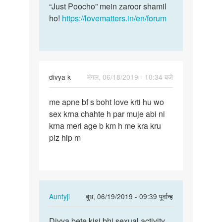
“Just Poocho” mein zaroor shamil
ho!
https://lovematters.in/en/forum
divya k
मंगल, 06/18/2019 - 10:34 बजे
पर्मालिंक
me apne bf s boht love krti hu wo
me
sex krna chahte h par muje abi ni
apne
krna meri age b km h me kra kru
bf
plz hlp m
s
boht
love
krti…
In
Auntyji
बुध, 06/19/2019 - 09:39 पूर्वान्ह
reply
पर्मालिंक
to
Divya bete kisi bhi sexual activity
Divya