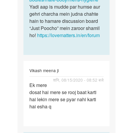
Yadi aap is mudde par humse aur
gehri charcha mein judna chahte
hain to hamare discussion board
“Just Poocho” mein zaroor shamil
ho!
https://lovematters.in/en/forum
Vikash meena ji
पर्मालिंक
शनि, 08/15/2020 - 08:52 बजे
Ek mere
Ek
dosat hai mere se rooj baat karti
mere
hai lekin mere se pyar nahi karti
dosat
hai esha q
hai
mere
se…