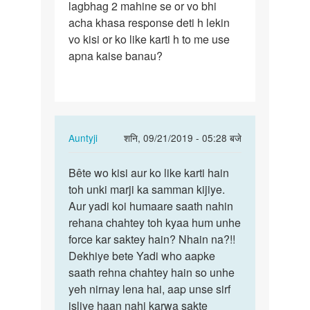
lagbhag 2 mahine se or vo bhi
ek…
acha khasa response deti h lekin
vo kisi or ko like karti h to me use
apna kaise banau?
In
Auntyji
शनि, 09/21/2019 - 05:28 बजे
reply
पर्मालिंक
to
Bête wo kisi aur ko like karti hain
Bête
Namaskaar
toh unki marji ka samman kijiye.
wo
aunty
Aur yadi koi humaare saath nahin
kisi
ji,me
rehana chahtey toh kyaa hum unhe
aur
ek…
force kar saktey hain? Nhain na?!!
ko
by
Dekhiye bete Yadi who aapke
like…
Brijendra
saath rehna chahtey hain so unhe
parihar
yeh nirnay lena hai, aap unse sirf
isliye haan nahi karwa sakte