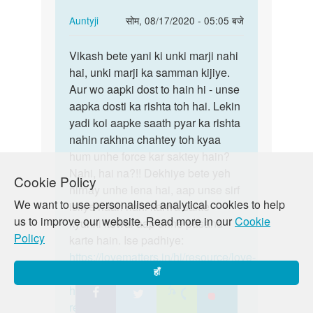
In
Auntyji
सोम, 08/17/2020 - 05:05 बजे
reply
पर्मालिंक
to
Vikash bete yani ki unki marji nahi
Vikash
Ek
hai, unki marji ka samman kijiye.
bete
mere
Aur wo aapki dost to hain hi - unse
yani
dosat
aapka dosti ka rishta toh hai. Lekin
ki
hai
yadi koi aapke saath pyar ka rishta
unki…
mere
nahin rakhna chahtey toh kyaa
se…
hum unhe force kar saktey hain?
by
Nahi, hai na?!! Dekhiye bete yeh
Cookie Policy
Vikash
nirnay unhe lena hai, aap unse sirf
We want to use personalised analytical cookies to help
meena
isliye haan nahi karwa sakte
us to improve our website. Read more in our
Cookie
ji
kyunki kewal aap unhe pasand
Policy
karte hain. Ise padhiye:
https://lovematters.in/hi/resource/love-
and-relationships
हाँ
https://lovematters.in/hi/love-and-
relationships/meeting-