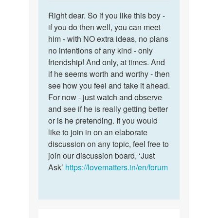
reply
पर्मालिंक
to
Right dear. So if you like this boy -
Right
Mam
if you do then well, you can meet
dear.
one
him - with NO extra ideas, no plans
So
boy
no intentions of any kind - only
if
always
friendship! And only, at times. And
you
come
if he seems worth and worthy - then
like…
to…
see how you feel and take it ahead.
by
For now - just watch and observe
Shrishti
and see if he is really getting better
or is he pretending. If you would
like to join in on an elaborate
discussion on any topic, feel free to
join our discussion board, ‘Just
Ask’
https://lovematters.in/en/forum