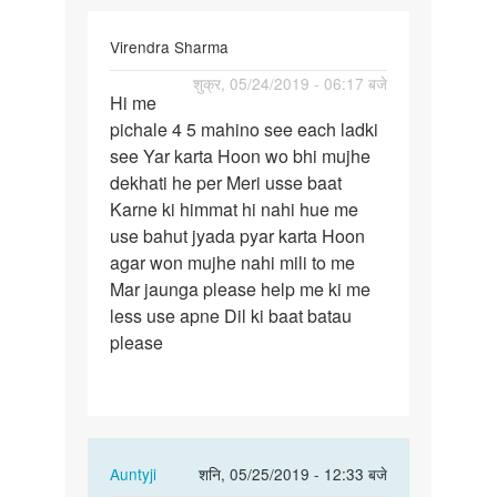
Virendra Sharma
पर्मालिंक
शुक्र, 05/24/2019 - 06:17 बजे
Hi me
Hi
pichale 4 5 mahino see each ladki
me
see Yar karta Hoon wo bhi mujhe
pichale
dekhati he per Meri usse baat
4
Karne ki himmat hi nahi hue me
5
use bahut jyada pyar karta Hoon
mahino
agar won mujhe nahi mili to me
see…
Mar jaunga please help me ki me
less use apne Dil ki baat batau
please
In
Auntyji
शनि, 05/25/2019 - 12:33 बजे