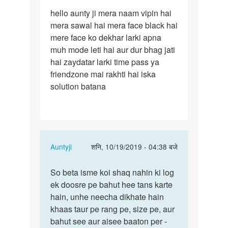
पर्मालिंक
hello aunty ji mera naam vipin hai
hello
mera sawal hai mera face black hai
aunty
mere face ko dekhar larki apna
ji
muh mode leti hai aur dur bhag jati
mera
hai zaydatar larki time pass ya
naam…
friendzone mai rakhti hai iska
solution batana
In
Auntyji
शनि, 10/19/2019 - 04:38 बजे
reply
पर्मालिंक
to
So beta isme koi shaq nahin ki log
So
hello
ek doosre pe bahut hee tans karte
beta
aunty
hain, unhe neecha dikhate hain
isme
ji
khaas taur pe rang pe, size pe, aur
koi
mera
bahut see aur aisee baaton per -
shaq