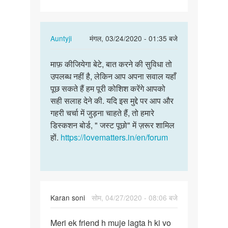
करना
h
In
Auntyji
मंगल, 03/24/2020 - 01:35 बजे
reply
पर्मालिंक
to
माफ़ कीजियेगा बेटे, बात करने की सुविधा तो
माफ़
मुझे
उपलब्ध नहीं है, लेकिन आप अपना सवाल यहाँ
कीजियेगा
बात
पूछ सकते हैं हम पूरी कोशिश करेंगे आपको
बेटे,
करना
सही सलाह देने की. यदि इस मुद्दे पर आप और
बात
h
गहरी चर्चा में जुड़ना चाहते हैं, तो हमारे
करने…
by
डिस्कशन बोर्ड, " जस्ट पूछो" में ज़रूर शामिल
Sanu
हों.
https://lovematters.in/en/forum
kumar
Karan soni
सोम, 04/27/2020 - 08:06 बजे
पर्मालिंक
Meri ek friend h muje lagta h ki vo
Meri