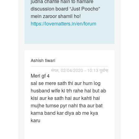
koi
judna chahte hain to hamare
samasya
ladki
discussion board “Just Poocho”
ki…
hmari…
mein zaroor shamil ho!
by
https://lovematters.in/en/forum
sunil
Ashish tiwari
पर्मालिंक
मंगल, 02/04/2020 - 10:13 पूर्वान्ह
Meri gf 4
Meri
sal se mere sath thi aur hum log
gf
husband wife ki trh rahe hai but ab
4
kisi aur ke sath hai aur kahti hai
sal
mujhe tumse pyr nahi tha aur bat
se
karna band kar diya ab me kya
mere
karu
sath…