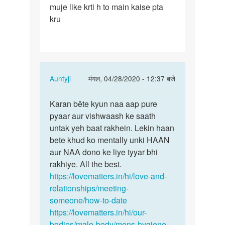
muje like krti h to main kaise pta
ek
kru
friend
h
muje
lagta…
In
Auntyji
मंगल, 04/28/2020 - 12:37 बजे
reply
पर्मालिंक
to
Karan bête kyun naa aap pure
Karan
Meri
pyaar aur vishwaash ke saath
bête
ek
untak yeh baat rakhein. Lekin haan
kyun
friend
bete khud ko mentally unki HAAN
naa
h
aur NAA dono ke liye tyyar bhi
aap
muje
rakhiye. All the best.
pure…
lagta…
https://lovematters.in/hi/love-and-
by
relationships/meeting-
Karan
someone/how-to-date
soni
https://lovematters.in/hi/our-
bodies/male-body/mens-hygiene