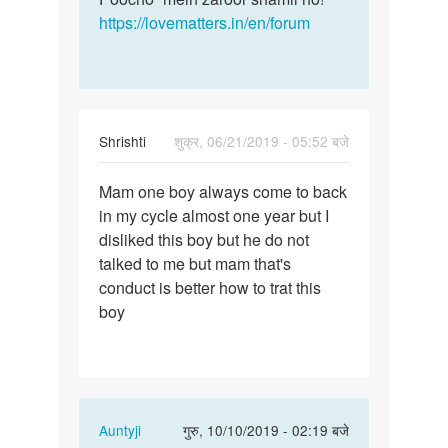
https://lovematters.in/en/forum
Shrishti
शुक्र, 06/21/2019 - 05:52 बजे
पर्मालिंक
Mam one boy always come to back
Mam
in my cycle almost one year but I
one
disliked this boy but he do not
boy
talked to me but mam that's
always
conduct is better how to trat this
come
boy
to…
In
Auntyji
गुरु, 10/10/2019 - 02:19 बजे