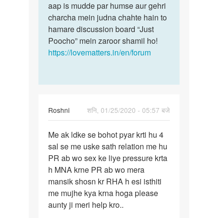
aap is mudde par humse aur gehri
charcha mein judna chahte hain to
hamare discussion board “Just
Poocho” mein zaroor shamil ho!
https://lovematters.in/en/forum
Roshni
शनि, 01/25/2020 - 05:57 बजे
पर्मालिंक
Me ak ldke se bohot pyar krti hu 4
Me
sal se me uske sath relation me hu
ak
PR ab wo sex ke liye pressure krta
ldke
h MNA krne PR ab wo mera
se
mansik shosn kr RHA h esi isthiti
bohot
me mujhe kya krna hoga please
pyar…
aunty ji meri help kro..