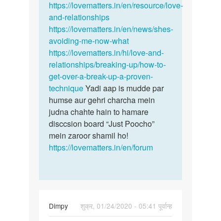
https://lovematters.in/en/resource/love-
and-relationships
https://lovematters.in/en/news/shes-
avoiding-me-now-what
https://lovematters.in/hi/love-and-
relationships/breaking-up/how-to-
get-over-a-break-up-a-proven-
technique
Yadi aap is mudde par
humse aur gehri charcha mein
judna chahte hain to hamare
disccsion board “Just Poocho”
mein zaroor shamil ho!
https://lovematters.in/en/forum
Dimpy
शुक्र, 01/24/2020 - 05:41 पूर्वान्ह