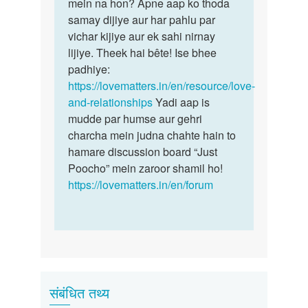
mein na hon? Apne aap ko thoda
samay dijiye aur har pahlu par
vichar kijiye aur ek sahi nirnay
lijiye. Theek hai bête! Ise bhee
padhiye:
https://lovematters.in/en/resource/love-
and-relationships
Yadi aap is
mudde par humse aur gehri
charcha mein judna chahte hain to
hamare discussion board “Just
Poocho” mein zaroor shamil ho!
https://lovematters.in/en/forum
संबंधित तथ्य