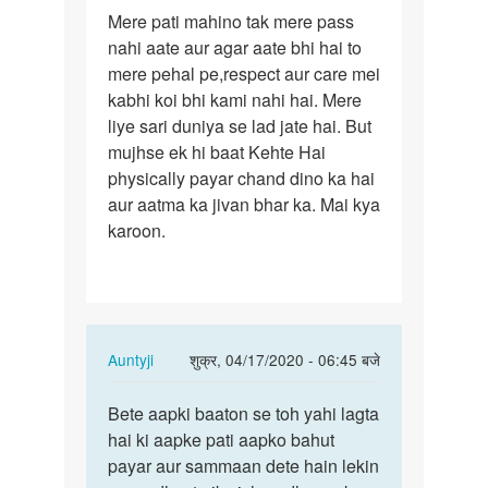
पर्मालिंक
Mere pati mahino tak mere pass
Mere
nahi aate aur agar aate bhi hai to
pati
mere pehal pe,respect aur care mei
mahino
kabhi koi bhi kami nahi hai. Mere
tak
liye sari duniya se lad jate hai. But
mere…
mujhse ek hi baat Kehte Hai
physically payar chand dino ka hai
aur aatma ka jivan bhar ka. Mai kya
karoon.
In
Auntyji
शुक्र, 04/17/2020 - 06:45 बजे
reply
पर्मालिंक
to
Bete aapki baaton se toh yahi lagta
Bete
Mere
hai ki aapke pati aapko bahut
aapki
pati
payar aur sammaan dete hain lekin
baaton