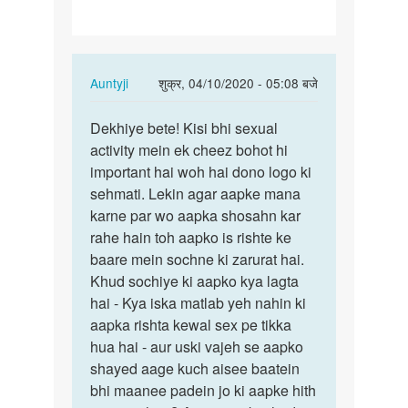
In
Auntyji
शुक्र, 04/10/2020 - 05:08 बजे
reply
पर्मालिंक
to
Dekhiye bete! Kisi bhi sexual
Dekhiye
Me
activity mein ek cheez bohot hi
bete!
ak
important hai woh hai dono logo ki
Kisi
ldke
sehmati. Lekin agar aapke mana
bhi…
se
karne par wo aapka shosahn kar
bohot
rahe hain toh aapko is rishte ke
pyar…
baare mein sochne ki zarurat hai.
by
Khud sochiye ki aapko kya lagta
Roshni
hai - Kya iska matlab yeh nahin ki
aapka rishta kewal sex pe tikka
hua hai - aur uski vajeh se aapko
shayed aage kuch aisee baatein
bhi maanee padein jo ki aapke hith