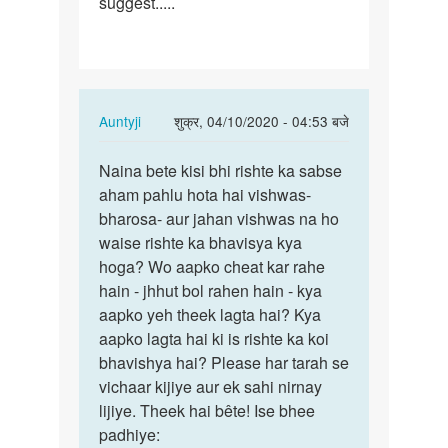
suggest.....
In
Auntyji
शुक्र, 04/10/2020 - 04:53 बजे
reply
पर्मालिंक
to
Naina bete kisi bhi rishte ka sabse
Naina
Mam
aham pahlu hota hai vishwas-
bete
Mai
bharosa- aur jahan vishwas na ho
kisi
apne
waise rishte ka bhavisya kya
bhi
boyfriend
hoga? Wo aapko cheat kar rahe
rishte…
ke…
hain - jhhut bol rahen hain - kya
by
aapko yeh theek lagta hai? Kya
Naina
aapko lagta hai ki is rishte ka koi
bhavishya hai? Please har tarah se
vichaar kijiye aur ek sahi nirnay
lijiye. Theek hai bête! Ise bhee
padhiye: