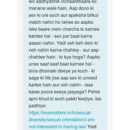
mahino
wo aadhyatmik vichaardhaara ko
se
tak
manane wale hain. Aap dono ki
toh…
mere…
sex ki ore soch aur apeksha bilkul
by
match nahin ho rahee so aapko
Dimpy
iske baare mein charcha to karnee
bantee hai - sex par baat karna
aasan nahin. Yadi veh keh dein ki
veh nahin karna chahtey - aur aap
chahtee hain - to kya hoga? Aapko
unse saaf saaf baat karnee hai -
bina dhamaki deeye ya kuch - ki
aage ki life jise aap sex ki umeed
kartee hain aur veh nahin - isse
kaise poora keeya jaayega? Pehle
apni khud ki soch pakki keejiye. Ise
padhiye:
https://lovematters.in/hi/sexual-
diversity/sexual-orientation/i-am-
not-interested-in-having-sex
Yadi