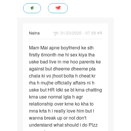
हां
नहीं
Naina
गुरु, 01/23/2020 - 07:58 बजे
पर्मालिंक
Mam Mai apne boyfriend ke sth
Mam
firstly 6month me hi sex kiya tha
Mai
uske bad live in me hoo parents ke
apne
against but dheeme dheeme pta
boyfriend
chala ki vo jhoot bolta h cheat kr
ke…
rha h mujhe officially affairs ni h
uske but HR ldki se bt krna chatting
krna use normal lgta h agr
relationship over krne ko kha to
mna krta h i really love him but i
wanna break up or not don't
understand what should i do Plzz