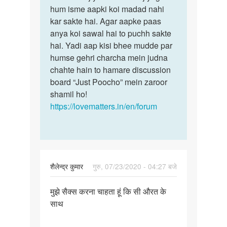
ke
hum isme aapki koi madad nahi
humne
liye
kar sakte hai. Agar aapke paas
thik
job
anya koi sawal hai to puchh sakte
kar…
by
hai. Yadi aap kisi bhee mudde par
Kamlesh
humse gehri charcha mein judna
kumar
chahte hain to hamare discussion
board “Just Poocho” mein zaroor
shamil ho!
https://lovematters.in/en/forum
शैलेन्द्र कुमार
गुरु, 07/23/2020 - 04:27 बजे
पर्मालिंक
मुझे सैक्स करना चाहता हूं कि सी औरत के
मुझे
साथ
सैक्स
करना