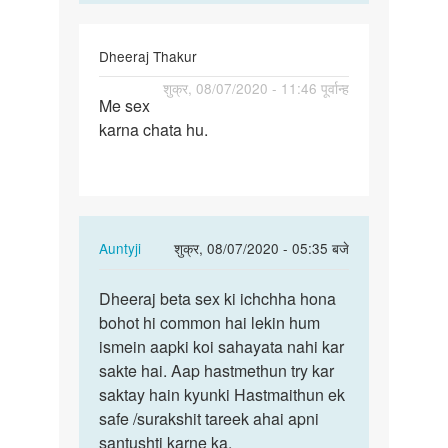
Dheeraj Thakur
पर्मालिंक
शुक्र, 08/07/2020 - 11:46 पूर्वान्ह
Me sex
Me
karna chata hu.
sex
karna
chata
hu.
In
Auntyji
शुक्र, 08/07/2020 - 05:35 बजे
reply
पर्मालिंक
to
Dheeraj beta sex ki ichchha hona
Dheeraj
Me
bohot hi common hai lekin hum
beta
sex
ismein aapki koi sahayata nahi kar
sex
karna
sakte hai. Aap hastmethun try kar
ki
chata
saktay hain kyunki Hastmaithun ek
ichchha…
hu.
safe /surakshit tareek ahai apni
by
santushti karne ka.