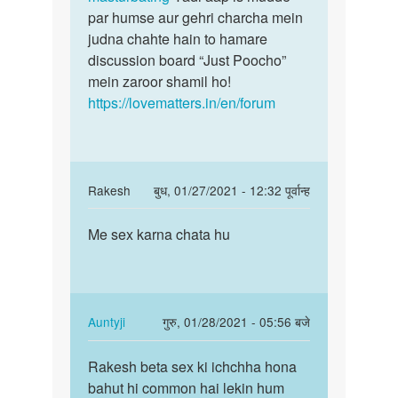
younus
par humse aur gehri charcha mein
judna chahte hain to hamare
discussion board “Just Poocho”
mein zaroor shamil ho!
https://lovematters.in/en/forum
In
Rakesh
बुध, 01/27/2021 - 12:32 पूर्वान्ह
reply
पर्मालिंक
to
Me sex karna chata hu
Me
Sex
sex
ki
karna
ichchha
chata
hona
hu
In
Auntyji
गुरु, 01/28/2021 - 05:56 बजे
bohot
reply
पर्मालिंक
hi…
to
Rakesh beta sex ki ichchha hona
Rakesh
by
Me
bahut hi common hai lekin hum
beta