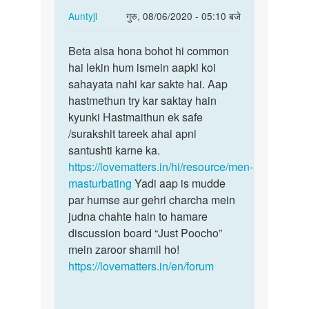
In
Auntyji
गुरु, 08/06/2020 - 05:10 बजे
reply
पर्मालिंक
to
Beta aisa hona bohot hi common
Beta
Sex
hai lekin hum ismein aapki koi
aisa
karna
sahayata nahi kar sakte hai. Aap
hona
chahta
hastmethun try kar saktay hain
bohot
hun
kyunki Hastmaithun ek safe
hi…
by
/surakshit tareek ahai apni
AZhar
santushti karne ka.
https://lovematters.in/hi/resource/men-
masturbating
Yadi aap is mudde
par humse aur gehri charcha mein
judna chahte hain to hamare
discussion board “Just Poocho”
mein zaroor shamil ho!
https://lovematters.in/en/forum