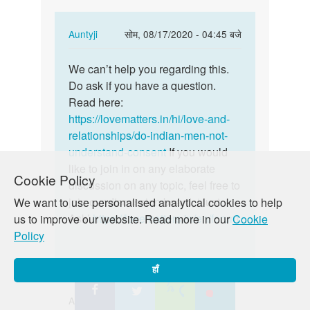
with…
In
Auntyji
सोम, 08/17/2020 - 04:45 बजे
reply
पर्मालिंक
to
We can’t help you regarding this.
We
I
Do ask if you have a question.
can’t
just
Read here:
help
want
https://lovematters.in/hi/love-and-
you
to
relationships/do-indian-men-not-
regarding…
sex
understand-consent
If you would
with…
like to join in on any elaborate
Cookie Policy
by
discussion on any topic, feel free to
Md
join our discussion board, ‘Just
We want to use personalised analytical cookies to help
Tasleem
Ask’
https://lovematters.in/en/forum
us to improve our website. Read more in our
Cookie
Policy
हाँ
Ashish singh