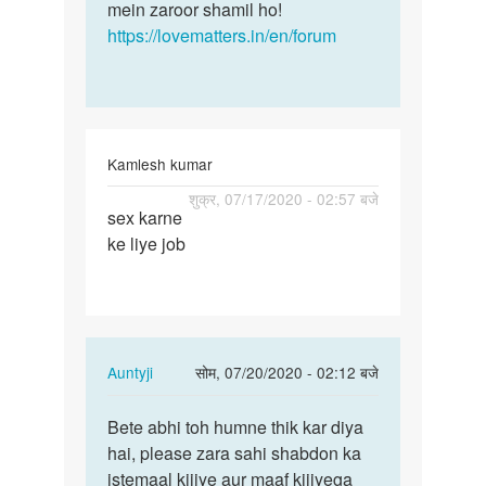
mein zaroor shamil ho!
https://lovematters.in/en/forum
Kamlesh kumar
पर्मालिंक
शुक्र, 07/17/2020 - 02:57 बजे
sex karne
Boor
ke liye job
chodne
ke
liye
job
In
Auntyji
सोम, 07/20/2020 - 02:12 बजे
reply
पर्मालिंक
to
Bete abhi toh humne thik kar diya
Bete
Boor
hai, please zara sahi shabdon ka
abhi
chodne
istemaal kijiye aur maaf kijiyega
toh