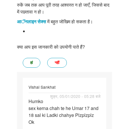
रुकें जब तक आप पूरी तरह आश्वस्त न हो जाएँ, जिससे बाद
में पछतावा न हो।
आॅनलाइन सेक्स
में बहुत जोखिम हो सकता है।
क्या आप इस जानकारी को उपयोगी पाते हैं?
हां
नहीं
Vishal Sankhat
पर्मालिंक
शुक्र, 05/01/2020 - 05:28 बजे
Humko
Humko
sex kerna chah te he Umar 17 and
sex
18 sal ki Ladki chahye Plzplzplz
kerna
Ok
chah
te