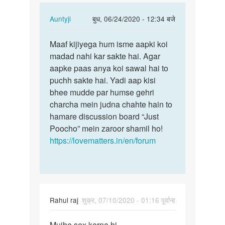
Muje
In
Auntyji
बुध, 06/24/2020 - 12:34 बजे
koi…
reply
पर्मालिंक
to
Maaf kijiyega hum isme aapki koi
Maaf
Main
madad nahi kar sakte hai. Agar
kijiyega
22
aapke paas anya koi sawal hai to
hum
saal
puchh sakte hai. Yadi aap kisi
isme
ka
bhee mudde par humse gehri
aapki…
hu
charcha mein judna chahte hain to
Muje
hamare discussion board “Just
koi…
Poocho” mein zaroor shamil ho!
by
https://lovematters.in/en/forum
Shankar
Rahul raj
शुक्र, 07/10/2020 - 01:16 पूर्वान्ह
पर्मालिंक
Mujhe sex kerna hi
Mujhe