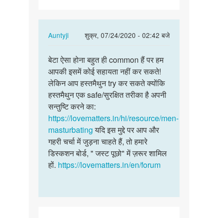
चाहता
हूं
कि…
In
Auntyji
शुक्र, 07/24/2020 - 02:42 बजे
reply
पर्मालिंक
to
बेटा ऐसा होना बहुत ही common हैं पर हम
बेटा
मुझे
आपकी इसमें कोई सहायता नहीं कर सकते!
ऐसा
सैक्स
लेकिन आप हस्तमैथुन try कर सकते क्योंकि
होना
करना
हस्तमैथुन एक safe/सुरक्षित तरीका है अपनी
बहुत
चाहता
सन्तुष्टि करने का:
ही
हूं
https://lovematters.in/hi/resource/men-
common…
कि…
masturbating
यदि इस मुद्दे पर आप और
by
गहरी चर्चा में जुड़ना चाहते हैं, तो हमारे
शैलेन्द्र
डिस्कशन बोर्ड, " जस्ट पूछो" में ज़रूर शामिल
कुमार
हों.
https://lovematters.in/en/forum