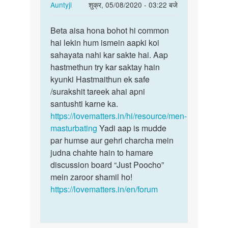
In
Auntyji
शुक्र, 05/08/2020 - 03:22 बजे
reply
पर्मालिंक
to
Beta aisa hona bohot hi common
Beta
Sex
hai lekin hum ismein aapki koi
aisa
kerna
sahayata nahi kar sakte hai. Aap
hona
he
hastmethun try kar saktay hain
bohot
by
kyunki Hastmaithun ek safe
hi…
Rajsa
/surakshit tareek ahai apni
santushti karne ka.
https://lovematters.in/hi/resource/men-
masturbating
Yadi aap is mudde
par humse aur gehri charcha mein
judna chahte hain to hamare
discussion board “Just Poocho”
mein zaroor shamil ho!
https://lovematters.in/en/forum