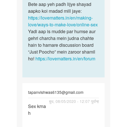
to
Bete aap yeh padh lijye shayad
Bete
Online
aapko koi madad mill jaye:
aap
sex
https://lovematters.in/en/making-
yeh
seva
love/ways-to-make-love/online-sex
padh
by
Yadi aap is mudde par humse aur
lijye…
Bagh
gehri charcha mein judna chahte
brother
hain to hamare discussion board
“Just Poocho” mein zaroor shamil
ho!
https://lovematters.in/en/forum
tapanvishwas6135@gmail.com
पर्मालिंक
बुध, 08/05/2020 - 12:07 पूर्वान्ह
Sex krna
Sex
h
krna
h