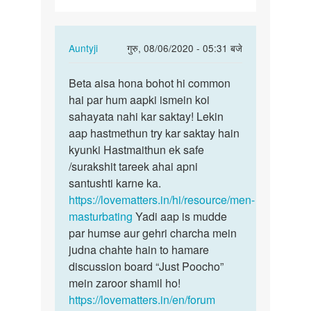
In
Auntyji
गुरु, 08/06/2020 - 05:31 बजे
reply
पर्मालिंक
to
Beta aisa hona bohot hi common
Beta
Sex
hai par hum aapki ismein koi
aisa
krna
sahayata nahi kar saktay! Lekin
hona
h
aap hastmethun try kar saktay hain
bohot
by
kyunki Hastmaithun ek safe
hi…
tapanvishwas6135@gmail.com
/surakshit tareek ahai apni
santushti karne ka.
https://lovematters.in/hi/resource/men-
masturbating
Yadi aap is mudde
par humse aur gehri charcha mein
judna chahte hain to hamare
discussion board “Just Poocho”
mein zaroor shamil ho!
https://lovematters.in/en/forum