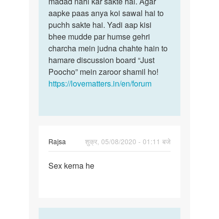
madad nahi kar sakte hai. Agar
kijiyega
karna
aapke paas anya koi sawal hai to
hum
ha
puchh sakte hai. Yadi aap kisi
isme
glis
bhee mudde par humse gehri
aapki…
sa
charcha mein judna chahte hain to
by
hamare discussion board “Just
diwan
Poocho” mein zaroor shamil ho!
chand
https://lovematters.in/en/forum
Rajsa
शुक्र, 05/08/2020 - 01:11 बजे
पर्मालिंक
Sex kerna he
Sex
kerna
he