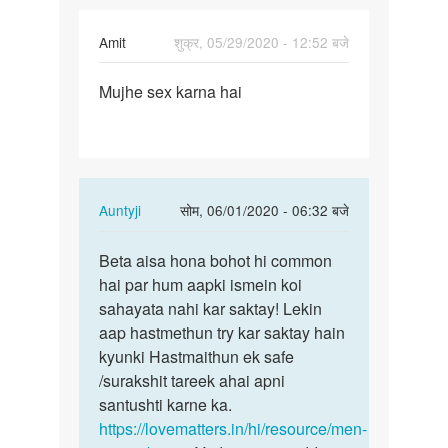
Amit
शुक्र, 05/29/2020 - 12:52 बजे
पर्मालिंक
Mujhe sex karna hai
Mujhe
sex
karna
hai
In
Auntyji
सोम, 06/01/2020 - 06:32 बजे
reply
पर्मालिंक
to
Beta aisa hona bohot hi common
Beta
Mujhe
hai par hum aapki ismein koi
aisa
sex
sahayata nahi kar saktay! Lekin
hona
karna
aap hastmethun try kar saktay hain
bohot
hai
kyunki Hastmaithun ek safe
hi…
by
/surakshit tareek ahai apni
Amit
santushti karne ka.
https://lovematters.in/hi/resource/men-