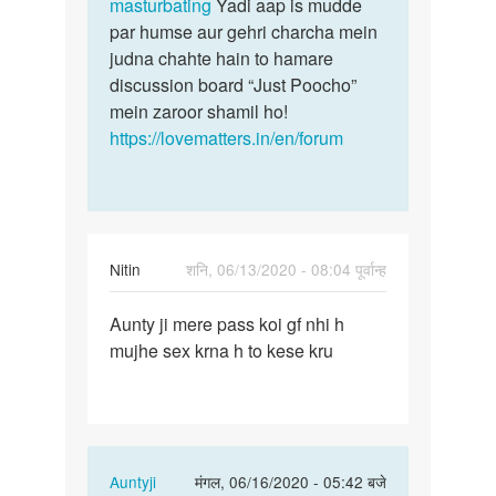
masturbating
Yadi aap is mudde
par humse aur gehri charcha mein
judna chahte hain to hamare
discussion board “Just Poocho”
mein zaroor shamil ho!
https://lovematters.in/en/forum
Nitin
शनि, 06/13/2020 - 08:04 पूर्वान्ह
पर्मालिंक
Aunty ji mere pass koi gf nhi h
Aunty
mujhe sex krna h to kese kru
ji
mere
pass
koi
gf…
In
Auntyji
मंगल, 06/16/2020 - 05:42 बजे