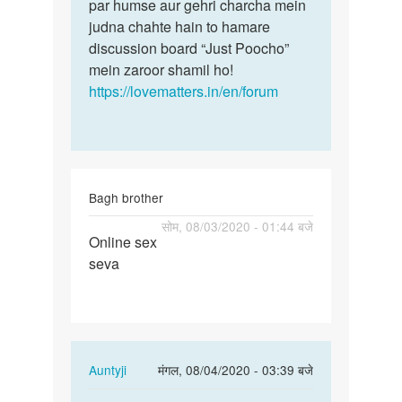
par humse aur gehri charcha mein
judna chahte hain to hamare
discussion board “Just Poocho”
mein zaroor shamil ho!
https://lovematters.in/en/forum
Bagh brother
पर्मालिंक
सोम, 08/03/2020 - 01:44 बजे
Online sex
Online
seva
sex
seva
In
Auntyji
मंगल, 08/04/2020 - 03:39 बजे
reply
पर्मालिंक