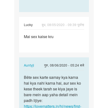
Lucky
बुध, 08/05/2020 - 09:39 पूर्वान्ह
पर्मालिंक
Mai sex kaise kru
Mai
sex
kaise
kru
In
Auntyji
गुरु, 08/06/2020 - 05:24 बजे
reply
पर्मालिंक
to
Bête sex karte samay kya karna
Bête
Mai
hai kya nahi karna hai, aur sex ko
sex
sex
kese theek tarah se kiya jaye is
karte
kaise
bare mein aap yaha detail mein
samay
kru
padh lijiye:
kya…
by
https://lovematters.in/hi/news/first-