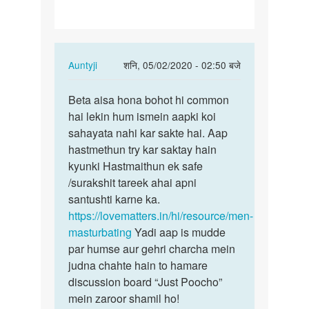
he…
In
Auntyji
शनि, 05/02/2020 - 02:50 बजे
reply
पर्मालिंक
to
Beta aisa hona bohot hi common
Beta
Humko
hai lekin hum ismein aapki koi
aisa
sex
sahayata nahi kar sakte hai. Aap
hona
kerna
hastmethun try kar saktay hain
bohot
chah
kyunki Hastmaithun ek safe
hi…
te
/surakshit tareek ahai apni
he…
santushti karne ka.
by
https://lovematters.in/hi/resource/men-
Vishal
masturbating
Yadi aap is mudde
Sankhat
par humse aur gehri charcha mein
judna chahte hain to hamare
discussion board “Just Poocho”
mein zaroor shamil ho!