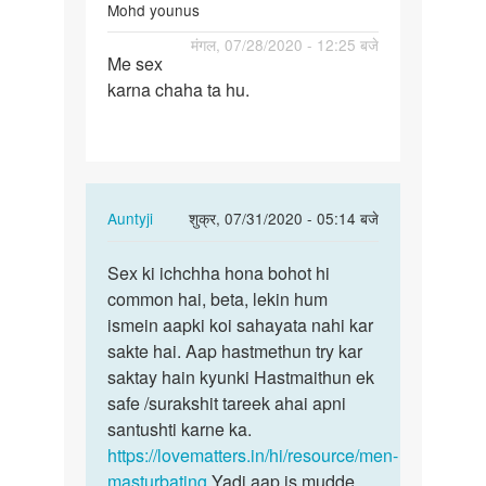
Mohd younus
पर्मालिंक
मंगल, 07/28/2020 - 12:25 बजे
Me sex
Me
karna chaha ta hu.
sex
karna
chaha
ta
hu.
In
Auntyji
शुक्र, 07/31/2020 - 05:14 बजे
reply
पर्मालिंक
to
Sex ki ichchha hona bohot hi
Sex
Me
common hai, beta, lekin hum
ki
sex
ismein aapki koi sahayata nahi kar
ichchha
karna
sakte hai. Aap hastmethun try kar
hona
chaha
saktay hain kyunki Hastmaithun ek
bohot
ta
safe /surakshit tareek ahai apni
hi…
hu.
santushti karne ka.
by
https://lovematters.in/hi/resource/men-
Mohd
masturbating
Yadi aap is mudde