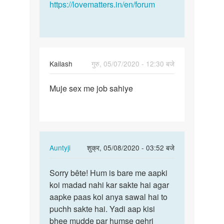
https://lovematters.in/en/forum
Kailash
गुरु, 05/07/2020 - 12:30 बजे
पर्मालिंक
Muje sex me job sahiye
Muje
sex
me
job
sahiye
In
Auntyji
शुक्र, 05/08/2020 - 03:52 बजे
reply
पर्मालिंक
to
Sorry bête! Hum is bare me aapki
Sorry
Muje
koi madad nahi kar sakte hai agar
bête!
sex
aapke paas koi anya sawal hai to
Hum
me
puchh sakte hai. Yadi aap kisi
is
job
bhee mudde par humse gehri
bare