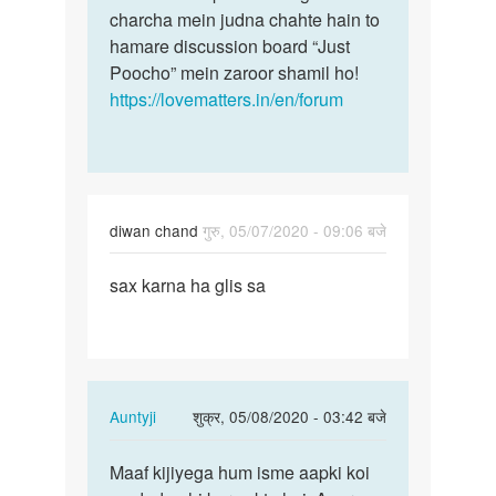
sahiye
charcha mein judna chahte hain to
me…
by
hamare discussion board “Just
Kailash
Poocho” mein zaroor shamil ho!
https://lovematters.in/en/forum
diwan chand
गुरु, 05/07/2020 - 09:06 बजे
पर्मालिंक
sax karna ha glis sa
sax
karna
ha
glis
sa
In
Auntyji
शुक्र, 05/08/2020 - 03:42 बजे
reply
पर्मालिंक
to
Maaf kijiyega hum isme aapki koi
Maaf
sax