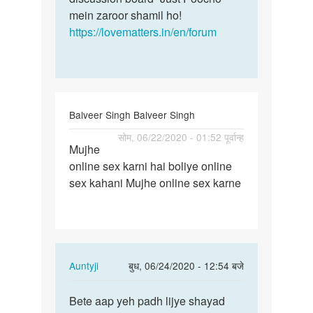
mein zaroor shamil ho!
https://lovematters.in/en/forum
Balveer Singh Balveer Singh
पर्मालिंक
सोम, 06/22/2020 - 01:52 पूर्वान्ह
Mujhe
Mujhe
online sex karni hai boliye online
online
sex kahani Mujhe online sex karne
sex
karni
hai…
In
Auntyji
बुध, 06/24/2020 - 12:54 बजे
reply
पर्मालिंक
to
Bete aap yeh padh lijye shayad
Bete