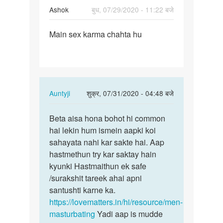
Ashok
बुध, 07/29/2020 - 11:22 बजे
पर्मालिंक
Main sex karma chahta hu
Main
sex
karma
chahta
hu
In
Auntyji
शुक्र, 07/31/2020 - 04:48 बजे
reply
पर्मालिंक
to
Beta aisa hona bohot hi common
Beta
Main
hai lekin hum ismein aapki koi
aisa
sex
sahayata nahi kar sakte hai. Aap
hona
karma
hastmethun try kar saktay hain
bohot
chahta
kyunki Hastmaithun ek safe
hi…
hu
/surakshit tareek ahai apni
by
santushti karne ka.
Ashok
https://lovematters.in/hi/resource/men-
masturbating
Yadi aap is mudde