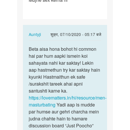
sex
kerna
hi
In
Auntyji
शुक्र, 07/10/2020 - 05:17 बजे
reply
पर्मालिंक
to
Beta aisa hona bohot hi common
Beta
Mujhe
hai par hum aapki ismein koi
aisa
sex
sahayata nahi kar saktay! Lekin
hona
kerna
aap hastmethun try kar saktay hain
bohot
hi
kyunki Hastmaithun ek safe
hi…
by
/surakshit tareek ahai apni
Rahul
santushti karne ka.
raj
https://lovematters.in/hi/resource/men-
masturbating
Yadi aap is mudde
par humse aur gehri charcha mein
judna chahte hain to hamare
discussion board “Just Poocho”