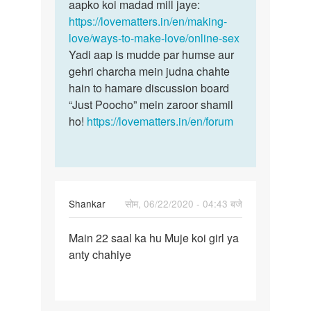
Mujhe
aapko koi madad mill jaye:
aap
online
https://lovematters.in/en/making-
yeh
sex
love/ways-to-make-love/online-sex
padh
karni
Yadi aap is mudde par humse aur
lijye…
hai…
gehri charcha mein judna chahte
by
hain to hamare discussion board
Balveer
“Just Poocho” mein zaroor shamil
Singh
ho!
https://lovematters.in/en/forum
Balveer
Singh
Shankar
सोम, 06/22/2020 - 04:43 बजे
पर्मालिंक
Main 22 saal ka hu Muje koi girl ya
Main
anty chahiye
22
saal
ka
hu