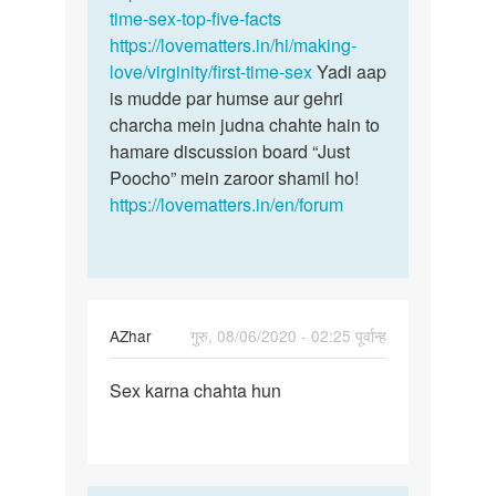
Lucky
time-sex-top-five-facts
https://lovematters.in/hi/making-
love/virginity/first-time-sex
Yadi aap
is mudde par humse aur gehri
charcha mein judna chahte hain to
hamare discussion board “Just
Poocho” mein zaroor shamil ho!
https://lovematters.in/en/forum
AZhar
गुरु, 08/06/2020 - 02:25 पूर्वान्ह
पर्मालिंक
Sex karna chahta hun
Sex
karna
chahta
hun