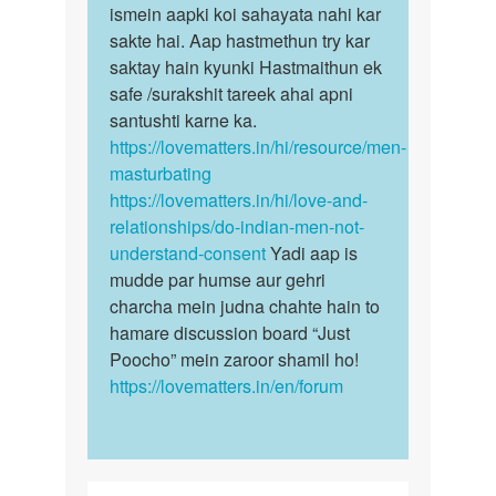
Auntyji
sex
ismein aapki koi sahayata nahi kar
sex
karna
sakte hai. Aap hastmethun try kar
ki
chata
saktay hain kyunki Hastmaithun ek
ichchha…
hu
safe /surakshit tareek ahai apni
by
santushti karne ka.
Rakesh
https://lovematters.in/hi/resource/men-
masturbating
https://lovematters.in/hi/love-and-
relationships/do-indian-men-not-
understand-consent
Yadi aap is
mudde par humse aur gehri
charcha mein judna chahte hain to
hamare discussion board “Just
Poocho” mein zaroor shamil ho!
https://lovematters.in/en/forum