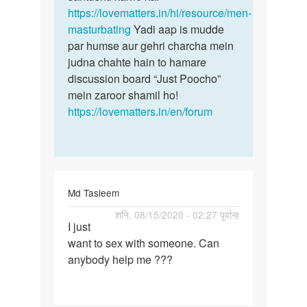
Dheeraj
https://lovematters.in/hi/resource/men-
Thakur
masturbating
Yadi aap is mudde
par humse aur gehri charcha mein
judna chahte hain to hamare
discussion board “Just Poocho”
mein zaroor shamil ho!
https://lovematters.in/en/forum
Md Tasleem
पर्मालिंक
शनि, 08/15/2020 - 02:27 पूर्वान्ह
I just
I
want to sex with someone. Can
just
anybody help me ???
want
to
sex