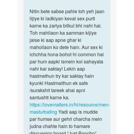
reply
पर्मालिंक
to
Nitin bete sabse pahle toh yeh jaan
Nitin
Aunty
lijiye ki ladkiyan keval sex purti
bete
ji
karne ka zariya bilkul bhi nahi hai.
sabse
mere
Toh mahilaon ka samman kijiye
pahle
pass
jaise ki aap apne ghar ki
toh…
koi
mahoilaon ko dete hain. Aur sex ki
gf…
ichchha hona bohot hi common hai
by
par hum aapki ismein koi sahayata
Nitin
nahi kar saktay! Lekin aap
hastmethun try kar saktay hain
kyunki Hastmaithun ek safe
/surakshit tareek ahai apni
santushti karne ka.
https://lovematters.in/hi/resource/men-
masturbating
Yadi aap is mudde
par humse aur gehri charcha mein
judna chahte hain to hamare
discussion board “Just Poocho”