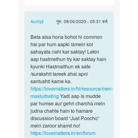
In
Auntyji
गुरु, 08/06/2020 - 05:31 बजे
reply
पर्मालिंक
to
Beta aisa hona bohot hi common
Beta
Sex
hai par hum aapki ismein koi
aisa
krna
sahayata nahi kar saktay! Lekin
hona
h
aap hastmethun try kar saktay hain
bohot
by
kyunki Hastmaithun ek safe
hi…
tapanvishwas6135@gmail.com
/surakshit tareek ahai apni
santushti karne ka.
https://lovematters.in/hi/resource/men-
masturbating
Yadi aap is mudde
par humse aur gehri charcha mein
judna chahte hain to hamare
discussion board “Just Poocho”
mein zaroor shamil ho!
https://lovematters.in/en/forum