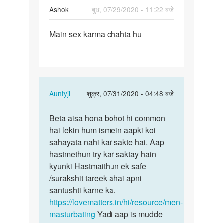
Ashok
बुध, 07/29/2020 - 11:22 बजे
पर्मालिंक
Main sex karma chahta hu
Main
sex
karma
chahta
hu
In
Auntyji
शुक्र, 07/31/2020 - 04:48 बजे
reply
पर्मालिंक
to
Beta aisa hona bohot hi common
Beta
Main
hai lekin hum ismein aapki koi
aisa
sex
sahayata nahi kar sakte hai. Aap
hona
karma
hastmethun try kar saktay hain
bohot
chahta
kyunki Hastmaithun ek safe
hi…
hu
/surakshit tareek ahai apni
by
santushti karne ka.
Ashok
https://lovematters.in/hi/resource/men-
masturbating
Yadi aap is mudde