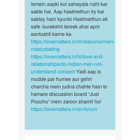
Auntyji
sex
ismein aapki koi sahayata nahi kar
sex
karna
sakte hai. Aap hastmethun try kar
ki
chata
saktay hain kyunki Hastmaithun ek
ichchha…
hu
safe /surakshit tareek ahai apni
by
santushti karne ka.
Rakesh
https://lovematters.in/hi/resource/men-
masturbating
https://lovematters.in/hi/love-and-
relationships/do-indian-men-not-
understand-consent
Yadi aap is
mudde par humse aur gehri
charcha mein judna chahte hain to
hamare discussion board “Just
Poocho” mein zaroor shamil ho!
https://lovematters.in/en/forum