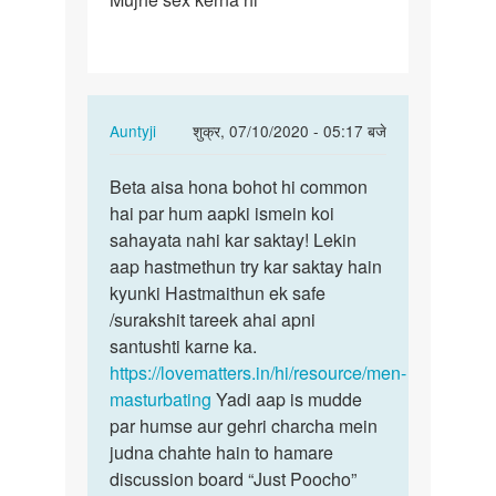
sex
kerna
hi
In
Auntyji
शुक्र, 07/10/2020 - 05:17 बजे
reply
पर्मालिंक
to
Beta aisa hona bohot hi common
Beta
Mujhe
hai par hum aapki ismein koi
aisa
sex
sahayata nahi kar saktay! Lekin
hona
kerna
aap hastmethun try kar saktay hain
bohot
hi
kyunki Hastmaithun ek safe
hi…
by
/surakshit tareek ahai apni
Rahul
santushti karne ka.
raj
https://lovematters.in/hi/resource/men-
masturbating
Yadi aap is mudde
par humse aur gehri charcha mein
judna chahte hain to hamare
discussion board “Just Poocho”