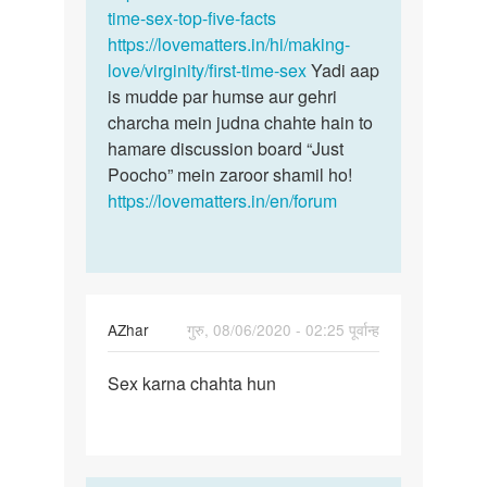
Lucky
time-sex-top-five-facts
https://lovematters.in/hi/making-
love/virginity/first-time-sex
Yadi aap
is mudde par humse aur gehri
charcha mein judna chahte hain to
hamare discussion board “Just
Poocho” mein zaroor shamil ho!
https://lovematters.in/en/forum
AZhar
गुरु, 08/06/2020 - 02:25 पूर्वान्ह
पर्मालिंक
Sex karna chahta hun
Sex
karna
chahta
hun