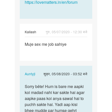
https://lovematters.in/en/forum
Kailash
गुरु, 05/07/2020 - 12:30 बजे
पर्मालिंक
Muje sex me job sahiye
Muje
sex
me
job
sahiye
In
Auntyji
शुक्र, 05/08/2020 - 03:52 बजे
reply
पर्मालिंक
to
Sorry bête! Hum is bare me aapki
Sorry
Muje
koi madad nahi kar sakte hai agar
bête!
sex
aapke paas koi anya sawal hai to
Hum
me
puchh sakte hai. Yadi aap kisi
is
job
bhee mudde par humse gehri
bare