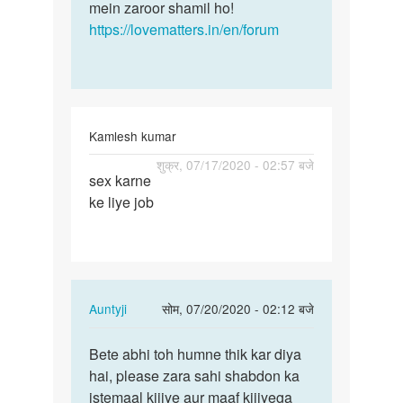
mein zaroor shamil ho!
https://lovematters.in/en/forum
Kamlesh kumar
पर्मालिंक
शुक्र, 07/17/2020 - 02:57 बजे
sex karne
Boor
ke liye job
chodne
ke
liye
job
In
Auntyji
सोम, 07/20/2020 - 02:12 बजे
reply
पर्मालिंक
to
Bete abhi toh humne thik kar diya
Bete
Boor
hai, please zara sahi shabdon ka
abhi
chodne
istemaal kijiye aur maaf kijiyega
toh