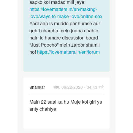
Mujhe
aapko koi madad mill jaye:
aap
online
https://lovematters.in/en/making-
yeh
sex
love/ways-to-make-love/online-sex
padh
karni
Yadi aap is mudde par humse aur
lijye…
hai…
gehri charcha mein judna chahte
by
hain to hamare discussion board
Balveer
“Just Poocho” mein zaroor shamil
Singh
ho!
https://lovematters.in/en/forum
Balveer
Singh
Shankar
सोम, 06/22/2020 - 04:43 बजे
पर्मालिंक
Main 22 saal ka hu Muje koi girl ya
Main
anty chahiye
22
saal
ka
hu