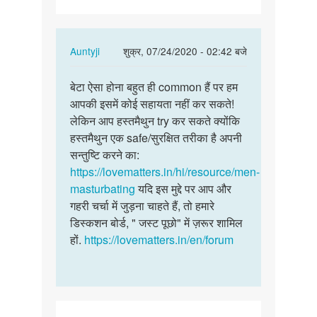
चाहता
हूं
कि…
In
Auntyji
शुक्र, 07/24/2020 - 02:42 बजे
reply
पर्मालिंक
to
बेटा ऐसा होना बहुत ही common हैं पर हम
बेटा
मुझे
आपकी इसमें कोई सहायता नहीं कर सकते!
ऐसा
सैक्स
लेकिन आप हस्तमैथुन try कर सकते क्योंकि
होना
करना
हस्तमैथुन एक safe/सुरक्षित तरीका है अपनी
बहुत
चाहता
सन्तुष्टि करने का:
ही
हूं
https://lovematters.in/hi/resource/men-
common…
कि…
masturbating
यदि इस मुद्दे पर आप और
by
गहरी चर्चा में जुड़ना चाहते हैं, तो हमारे
शैलेन्द्र
डिस्कशन बोर्ड, " जस्ट पूछो" में ज़रूर शामिल
कुमार
हों.
https://lovematters.in/en/forum