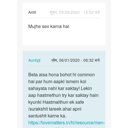
Amit
शुक्र, 05/29/2020 - 12:52 बजे
पर्मालिंक
Mujhe sex karna hai
Mujhe
sex
karna
hai
In
Auntyji
सोम, 06/01/2020 - 06:32 बजे
reply
पर्मालिंक
to
Beta aisa hona bohot hi common
Beta
Mujhe
hai par hum aapki ismein koi
aisa
sex
sahayata nahi kar saktay! Lekin
hona
karna
aap hastmethun try kar saktay hain
bohot
hai
kyunki Hastmaithun ek safe
hi…
by
/surakshit tareek ahai apni
Amit
santushti karne ka.
https://lovematters.in/hi/resource/men-