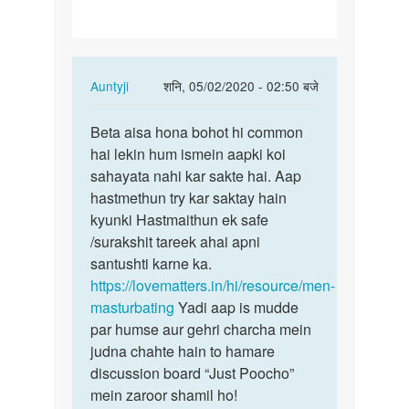
he…
In
Auntyji
शनि, 05/02/2020 - 02:50 बजे
reply
पर्मालिंक
to
Beta aisa hona bohot hi common
Beta
Humko
hai lekin hum ismein aapki koi
aisa
sex
sahayata nahi kar sakte hai. Aap
hona
kerna
hastmethun try kar saktay hain
bohot
chah
kyunki Hastmaithun ek safe
hi…
te
/surakshit tareek ahai apni
he…
santushti karne ka.
by
https://lovematters.in/hi/resource/men-
Vishal
masturbating
Yadi aap is mudde
Sankhat
par humse aur gehri charcha mein
judna chahte hain to hamare
discussion board “Just Poocho”
mein zaroor shamil ho!