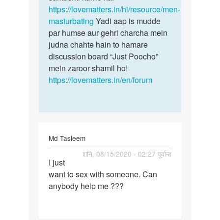
Dheeraj
https://lovematters.in/hi/resource/men-
Thakur
masturbating
Yadi aap is mudde
par humse aur gehri charcha mein
judna chahte hain to hamare
discussion board “Just Poocho”
mein zaroor shamil ho!
https://lovematters.in/en/forum
Md Tasleem
पर्मालिंक
शनि, 08/15/2020 - 02:27 पूर्वान्ह
I just
I
want to sex with someone. Can
just
anybody help me ???
want
to
sex