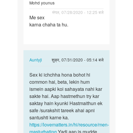
Mohd younus
पर्मालिंक
मंगल, 07/28/2020 - 12:25 बजे
Me sex
Me
karna chaha ta hu.
sex
karna
chaha
ta
hu.
In
Auntyji
शुक्र, 07/31/2020 - 05:14 बजे
reply
पर्मालिंक
to
Sex ki ichchha hona bohot hi
Sex
Me
common hai, beta, lekin hum
ki
sex
ismein aapki koi sahayata nahi kar
ichchha
karna
sakte hai. Aap hastmethun try kar
hona
chaha
saktay hain kyunki Hastmaithun ek
bohot
ta
safe /surakshit tareek ahai apni
hi…
hu.
santushti karne ka.
by
https://lovematters.in/hi/resource/men-
Mohd
masturbating
Yadi aap is mudde