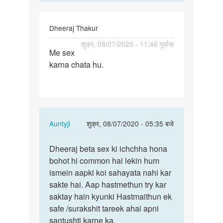
Dheeraj Thakur
पर्मालिंक
शुक्र, 08/07/2020 - 11:46 पूर्वान्ह
Me sex
Me
karna chata hu.
sex
karna
chata
hu.
In
Auntyji
शुक्र, 08/07/2020 - 05:35 बजे
reply
पर्मालिंक
to
Dheeraj beta sex ki ichchha hona
Dheeraj
Me
bohot hi common hai lekin hum
beta
sex
ismein aapki koi sahayata nahi kar
sex
karna
sakte hai. Aap hastmethun try kar
ki
chata
saktay hain kyunki Hastmaithun ek
ichchha…
hu.
safe /surakshit tareek ahai apni
by
santushti karne ka.