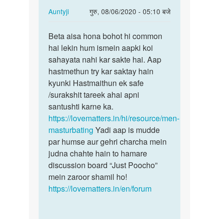
In
Auntyji
गुरु, 08/06/2020 - 05:10 बजे
reply
पर्मालिंक
to
Beta aisa hona bohot hi common
Beta
Sex
hai lekin hum ismein aapki koi
aisa
karna
sahayata nahi kar sakte hai. Aap
hona
chahta
hastmethun try kar saktay hain
bohot
hun
kyunki Hastmaithun ek safe
hi…
by
/surakshit tareek ahai apni
AZhar
santushti karne ka.
https://lovematters.in/hi/resource/men-
masturbating
Yadi aap is mudde
par humse aur gehri charcha mein
judna chahte hain to hamare
discussion board “Just Poocho”
mein zaroor shamil ho!
https://lovematters.in/en/forum