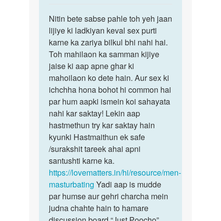
reply
पर्मालिंक
to
Nitin bete sabse pahle toh yeh jaan
Nitin
Aunty
lijiye ki ladkiyan keval sex purti
bete
ji
karne ka zariya bilkul bhi nahi hai.
sabse
mere
Toh mahilaon ka samman kijiye
pahle
pass
jaise ki aap apne ghar ki
toh…
koi
mahoilaon ko dete hain. Aur sex ki
gf…
ichchha hona bohot hi common hai
by
par hum aapki ismein koi sahayata
Nitin
nahi kar saktay! Lekin aap
hastmethun try kar saktay hain
kyunki Hastmaithun ek safe
/surakshit tareek ahai apni
santushti karne ka.
https://lovematters.in/hi/resource/men-
masturbating
Yadi aap is mudde
par humse aur gehri charcha mein
judna chahte hain to hamare
discussion board “Just Poocho”