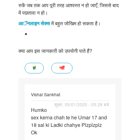
रुकें जब तक आप पूरी तरह आश्वस्त न हो जाएँ, जिससे बाद
में पछतावा न हो।
आॅनलाइन सेक्स
में बहुत जोखिम हो सकता है।
क्या आप इस जानकारी को उपयोगी पाते हैं?
हां
नहीं
Vishal Sankhat
पर्मालिंक
शुक्र, 05/01/2020 - 05:28 बजे
Humko
Humko
sex kerna chah te he Umar 17 and
sex
18 sal ki Ladki chahye Plzplzplz
kerna
Ok
chah
te