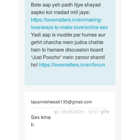
to
Bete aap yeh padh lijye shayad
Bete
Online
aapko koi madad mill jaye:
aap
sex
https://lovematters.in/en/making-
yeh
seva
love/ways-to-make-love/online-sex
padh
by
Yadi aap is mudde par humse aur
lijye…
Bagh
gehri charcha mein judna chahte
brother
hain to hamare discussion board
“Just Poocho” mein zaroor shamil
ho!
https://lovematters.in/en/forum
tapanvishwas6135@gmail.com
पर्मालिंक
बुध, 08/05/2020 - 12:07 पूर्वान्ह
Sex krna
Sex
h
krna
h