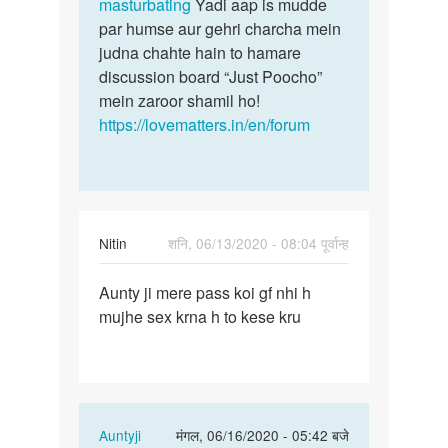
masturbating
Yadi aap is mudde
par humse aur gehri charcha mein
judna chahte hain to hamare
discussion board “Just Poocho”
mein zaroor shamil ho!
https://lovematters.in/en/forum
Nitin
शनि, 06/13/2020 - 08:04 पूर्वान्ह
पर्मालिंक
Aunty ji mere pass koi gf nhi h
Aunty
mujhe sex krna h to kese kru
ji
mere
pass
koi
gf…
In
Auntyji
मंगल, 06/16/2020 - 05:42 बजे