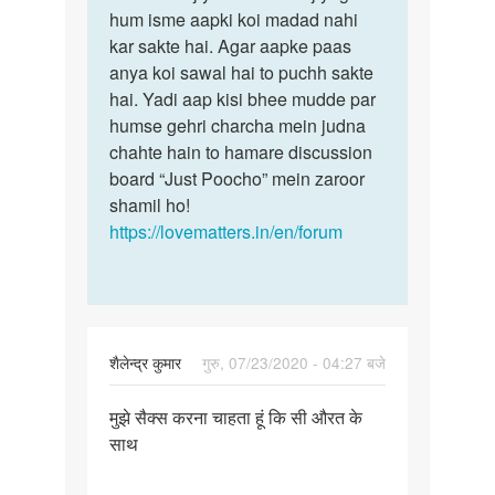
ke
hum isme aapki koi madad nahi
humne
liye
kar sakte hai. Agar aapke paas
thik
job
anya koi sawal hai to puchh sakte
kar…
by
hai. Yadi aap kisi bhee mudde par
Kamlesh
humse gehri charcha mein judna
kumar
chahte hain to hamare discussion
board “Just Poocho” mein zaroor
shamil ho!
https://lovematters.in/en/forum
शैलेन्द्र कुमार
गुरु, 07/23/2020 - 04:27 बजे
पर्मालिंक
मुझे सैक्स करना चाहता हूं कि सी औरत के
मुझे
साथ
सैक्स
करना