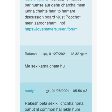
younus
par humse aur gehri charcha mein
judna chahte hain to hamare
discussion board “Just Poocho”
mein zaroor shamil ho!
https://lovematters.in/en/forum
In
Rakesh
बुध, 01/27/2021 - 12:32 पूर्वान्ह
reply
पर्मालिंक
to
Me sex karna chata hu
Me
Sex
sex
ki
karna
ichchha
chata
hona
hu
In
Auntyji
गुरु, 01/28/2021 - 05:56 बजे
bohot
reply
पर्मालिंक
hi…
to
Rakesh beta sex ki ichchha hona
Rakesh
by
Me
bahut hi common hai lekin hum
beta