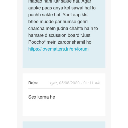
madad nahi kar sakte hai. Agar
kijiyega
karna
aapke paas anya koi sawal hai to
hum
ha
puchh sakte hai. Yadi aap kisi
isme
glis
bhee mudde par humse gehri
aapki…
sa
charcha mein judna chahte hain to
by
hamare discussion board “Just
diwan
Poocho” mein zaroor shamil ho!
chand
https://lovematters.in/en/forum
Rajsa
शुक्र, 05/08/2020 - 01:11 बजे
पर्मालिंक
Sex kerna he
Sex
kerna
he