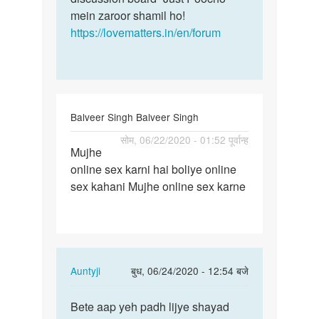
mein zaroor shamil ho!
https://lovematters.in/en/forum
Balveer Singh Balveer Singh
पर्मालिंक
सोम, 06/22/2020 - 01:52 पूर्वान्ह
Mujhe
Mujhe
online sex karni hai boliye online
online
sex kahani Mujhe online sex karne
sex
karni
hai…
In
Auntyji
बुध, 06/24/2020 - 12:54 बजे
reply
पर्मालिंक
to
Bete aap yeh padh lijye shayad
Bete