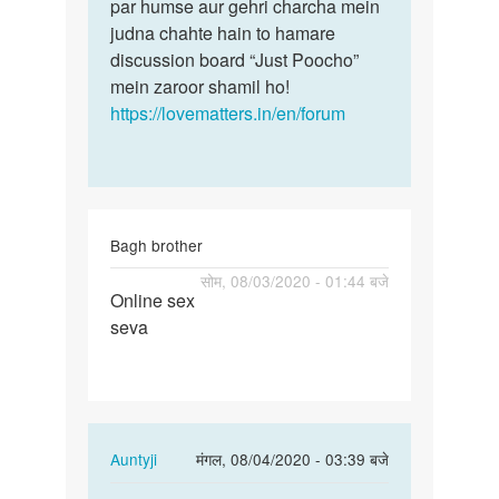
par humse aur gehri charcha mein
judna chahte hain to hamare
discussion board “Just Poocho”
mein zaroor shamil ho!
https://lovematters.in/en/forum
Bagh brother
पर्मालिंक
सोम, 08/03/2020 - 01:44 बजे
Online sex
Online
seva
sex
seva
In
Auntyji
मंगल, 08/04/2020 - 03:39 बजे
reply
पर्मालिंक