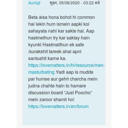
In
Auntyji
शुक्र, 05/08/2020 - 03:22 बजे
reply
पर्मालिंक
to
Beta aisa hona bohot hi common
Beta
Sex
hai lekin hum ismein aapki koi
aisa
kerna
sahayata nahi kar sakte hai. Aap
hona
he
hastmethun try kar saktay hain
bohot
by
kyunki Hastmaithun ek safe
hi…
Rajsa
/surakshit tareek ahai apni
santushti karne ka.
https://lovematters.in/hi/resource/men-
masturbating
Yadi aap is mudde
par humse aur gehri charcha mein
judna chahte hain to hamare
discussion board “Just Poocho”
mein zaroor shamil ho!
https://lovematters.in/en/forum