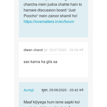
sahiye
charcha mein judna chahte hain to
me…
by
hamare discussion board “Just
Kailash
Poocho” mein zaroor shamil ho!
https://lovematters.in/en/forum
diwan chand
गुरु, 05/07/2020 - 09:06 बजे
पर्मालिंक
sax karna ha glis sa
sax
karna
ha
glis
sa
In
Auntyji
शुक्र, 05/08/2020 - 03:42 बजे
reply
पर्मालिंक
to
Maaf kijiyega hum isme aapki koi
Maaf
sax