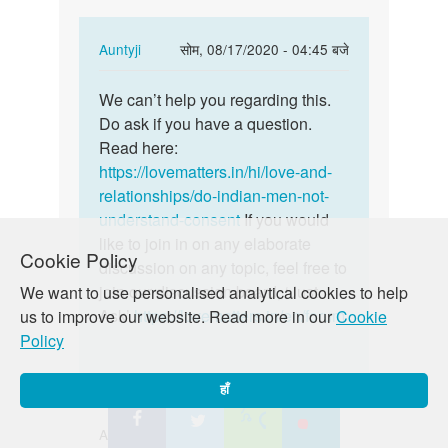
with…
In
Auntyji
सोम, 08/17/2020 - 04:45 बजे
reply
पर्मालिंक
to
We can’t help you regarding this.
We
I
Do ask if you have a question.
can’t
just
Read here:
help
want
https://lovematters.in/hi/love-and-
you
to
relationships/do-indian-men-not-
regarding…
sex
understand-consent
If you would
with…
like to join in on any elaborate
Cookie Policy
by
discussion on any topic, feel free to
Md
join our discussion board, ‘Just
We want to use personalised analytical cookies to help
Tasleem
Ask’
https://lovematters.in/en/forum
us to improve our website. Read more in our
Cookie
Policy
हाँ
Ashish singh