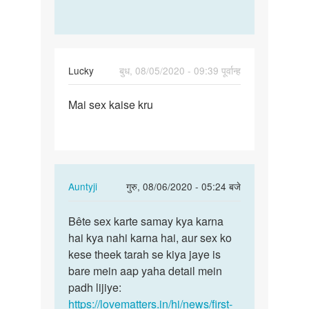
Lucky
बुध, 08/05/2020 - 09:39 पूर्वान्ह
पर्मालिंक
Mai sex kaise kru
Mai
sex
kaise
kru
In
Auntyji
गुरु, 08/06/2020 - 05:24 बजे
reply
पर्मालिंक
to
Bête sex karte samay kya karna
Bête
Mai
hai kya nahi karna hai, aur sex ko
sex
sex
kese theek tarah se kiya jaye is
karte
kaise
bare mein aap yaha detail mein
samay
kru
padh lijiye:
kya…
by
https://lovematters.in/hi/news/first-