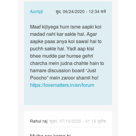
Muje
In
Auntyji
बुध, 06/24/2020 - 12:34 बजे
koi…
reply
पर्मालिंक
to
Maaf kijiyega hum isme aapki koi
Maaf
Main
madad nahi kar sakte hai. Agar
kijiyega
22
aapke paas anya koi sawal hai to
hum
saal
puchh sakte hai. Yadi aap kisi
isme
ka
bhee mudde par humse gehri
aapki…
hu
charcha mein judna chahte hain to
Muje
hamare discussion board “Just
koi…
Poocho” mein zaroor shamil ho!
by
https://lovematters.in/en/forum
Shankar
Rahul raj
शुक्र, 07/10/2020 - 01:16 पूर्वान्ह
पर्मालिंक
Mujhe sex kerna hi
Mujhe