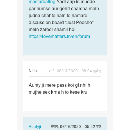
masturbating
Yadi aap is mudde
par humse aur gehri charcha mein
judna chahte hain to hamare
discussion board “Just Poocho”
mein zaroor shamil ho!
https://lovematters.in/en/forum
Nitin
शनि, 06/13/2020 - 08:04 पूर्वान्ह
पर्मालिंक
Aunty ji mere pass koi gf nhi h
Aunty
mujhe sex krna h to kese kru
ji
mere
pass
koi
gf…
In
Auntyji
मंगल, 06/16/2020 - 05:42 बजे