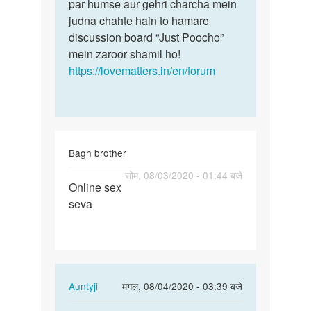
par humse aur gehri charcha mein
judna chahte hain to hamare
discussion board “Just Poocho”
mein zaroor shamil ho!
https://lovematters.in/en/forum
Bagh brother
पर्मालिंक
सोम, 08/03/2020 - 01:44 बजे
Online sex
Online
seva
sex
seva
In
Auntyji
मंगल, 08/04/2020 - 03:39 बजे
reply
पर्मालिंक