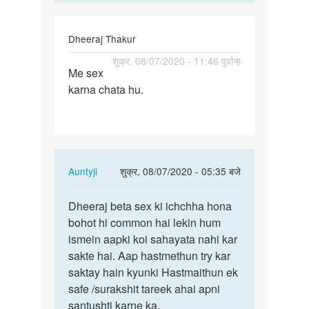
Dheeraj Thakur
पर्मालिंक
शुक्र, 08/07/2020 - 11:46 पूर्वान्ह
Me sex
Me
karna chata hu.
sex
karna
chata
hu.
In
Auntyji
शुक्र, 08/07/2020 - 05:35 बजे
reply
पर्मालिंक
to
Dheeraj beta sex ki ichchha hona
Dheeraj
Me
bohot hi common hai lekin hum
beta
sex
ismein aapki koi sahayata nahi kar
sex
karna
sakte hai. Aap hastmethun try kar
ki
chata
saktay hain kyunki Hastmaithun ek
ichchha…
hu.
safe /surakshit tareek ahai apni
by
santushti karne ka.