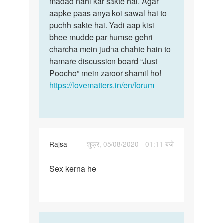
madad nahi kar sakte hai. Agar
kijiyega
karna
aapke paas anya koi sawal hai to
hum
ha
puchh sakte hai. Yadi aap kisi
isme
glis
bhee mudde par humse gehri
aapki…
sa
charcha mein judna chahte hain to
by
hamare discussion board “Just
diwan
Poocho” mein zaroor shamil ho!
chand
https://lovematters.in/en/forum
Rajsa
शुक्र, 05/08/2020 - 01:11 बजे
पर्मालिंक
Sex kerna he
Sex
kerna
he