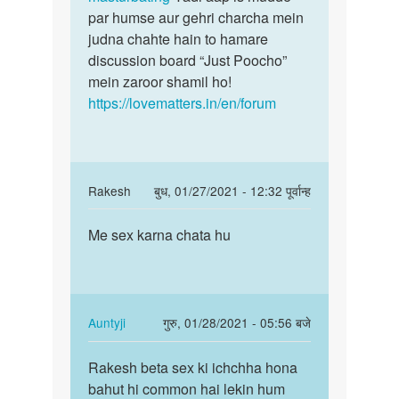
younus
par humse aur gehri charcha mein
judna chahte hain to hamare
discussion board “Just Poocho”
mein zaroor shamil ho!
https://lovematters.in/en/forum
In
Rakesh
बुध, 01/27/2021 - 12:32 पूर्वान्ह
reply
पर्मालिंक
to
Me sex karna chata hu
Me
Sex
sex
ki
karna
ichchha
chata
hona
hu
In
Auntyji
गुरु, 01/28/2021 - 05:56 बजे
bohot
reply
पर्मालिंक
hi…
to
Rakesh beta sex ki ichchha hona
Rakesh
by
Me
bahut hi common hai lekin hum
beta