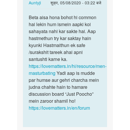
In
Auntyji
शुक्र, 05/08/2020 - 03:22 बजे
reply
पर्मालिंक
to
Beta aisa hona bohot hi common
Beta
Sex
hai lekin hum ismein aapki koi
aisa
kerna
sahayata nahi kar sakte hai. Aap
hona
he
hastmethun try kar saktay hain
bohot
by
kyunki Hastmaithun ek safe
hi…
Rajsa
/surakshit tareek ahai apni
santushti karne ka.
https://lovematters.in/hi/resource/men-
masturbating
Yadi aap is mudde
par humse aur gehri charcha mein
judna chahte hain to hamare
discussion board “Just Poocho”
mein zaroor shamil ho!
https://lovematters.in/en/forum