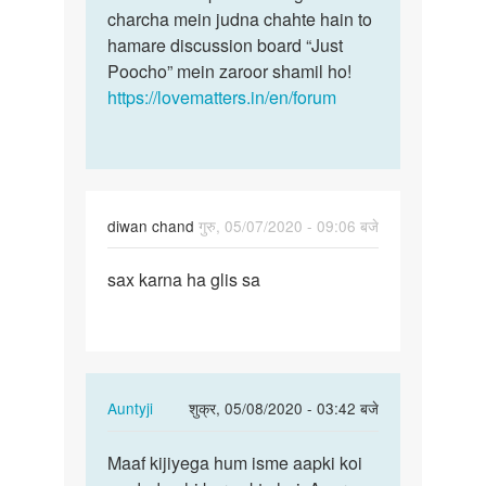
sahiye
charcha mein judna chahte hain to
me…
by
hamare discussion board “Just
Kailash
Poocho” mein zaroor shamil ho!
https://lovematters.in/en/forum
diwan chand
गुरु, 05/07/2020 - 09:06 बजे
पर्मालिंक
sax karna ha glis sa
sax
karna
ha
glis
sa
In
Auntyji
शुक्र, 05/08/2020 - 03:42 बजे
reply
पर्मालिंक
to
Maaf kijiyega hum isme aapki koi
Maaf
sax