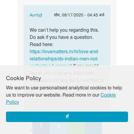
with…
In
Auntyji
सोम, 08/17/2020 - 04:45 बजे
reply
पर्मालिंक
to
We can’t help you regarding this.
We
I
Do ask if you have a question.
can’t
just
Read here:
help
want
https://lovematters.in/hi/love-and-
you
to
relationships/do-indian-men-not-
regarding…
sex
understand-consent
If you would
with…
like to join in on any elaborate
Cookie Policy
by
discussion on any topic, feel free to
Md
join our discussion board, ‘Just
We want to use personalised analytical cookies to help
Tasleem
Ask’
https://lovematters.in/en/forum
us to improve our website. Read more in our
Cookie
Policy
हाँ
Ashish singh