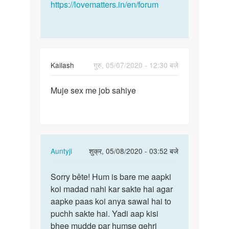
https://lovematters.in/en/forum
Kailash
गुरु, 05/07/2020 - 12:30 बजे
पर्मालिंक
Muje sex me job sahiye
Muje
sex
me
job
sahiye
In
Auntyji
शुक्र, 05/08/2020 - 03:52 बजे
reply
पर्मालिंक
to
Sorry bête! Hum is bare me aapki
Sorry
Muje
koi madad nahi kar sakte hai agar
bête!
sex
aapke paas koi anya sawal hai to
Hum
me
puchh sakte hai. Yadi aap kisi
is
job
bhee mudde par humse gehri
bare