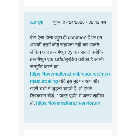
चाहता
हूं
कि…
In
Auntyji
शुक्र, 07/24/2020 - 02:42 बजे
reply
पर्मालिंक
to
बेटा ऐसा होना बहुत ही common हैं पर हम
बेटा
मुझे
आपकी इसमें कोई सहायता नहीं कर सकते!
ऐसा
सैक्स
लेकिन आप हस्तमैथुन try कर सकते क्योंकि
होना
करना
हस्तमैथुन एक safe/सुरक्षित तरीका है अपनी
बहुत
चाहता
सन्तुष्टि करने का:
ही
हूं
https://lovematters.in/hi/resource/men-
common…
कि…
masturbating
यदि इस मुद्दे पर आप और
by
गहरी चर्चा में जुड़ना चाहते हैं, तो हमारे
शैलेन्द्र
डिस्कशन बोर्ड, " जस्ट पूछो" में ज़रूर शामिल
कुमार
हों.
https://lovematters.in/en/forum