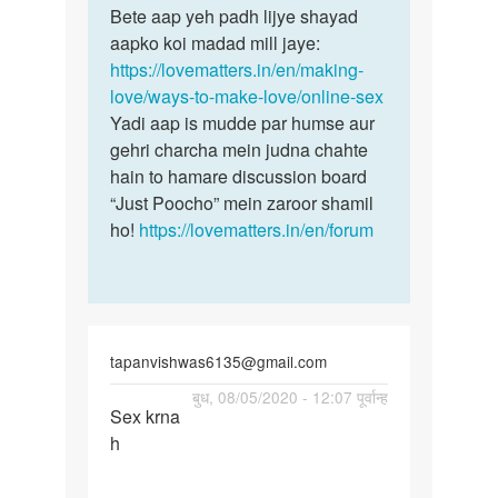
to
Bete aap yeh padh lijye shayad
Bete
Online
aapko koi madad mill jaye:
aap
sex
https://lovematters.in/en/making-
yeh
seva
love/ways-to-make-love/online-sex
padh
by
Yadi aap is mudde par humse aur
lijye…
Bagh
gehri charcha mein judna chahte
brother
hain to hamare discussion board
“Just Poocho” mein zaroor shamil
ho!
https://lovematters.in/en/forum
tapanvishwas6135@gmail.com
पर्मालिंक
बुध, 08/05/2020 - 12:07 पूर्वान्ह
Sex krna
Sex
h
krna
h