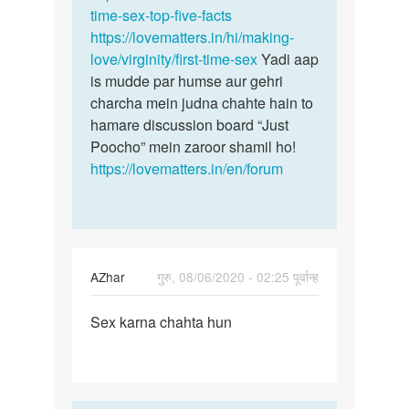
Lucky
time-sex-top-five-facts
https://lovematters.in/hi/making-
love/virginity/first-time-sex
Yadi aap
is mudde par humse aur gehri
charcha mein judna chahte hain to
hamare discussion board “Just
Poocho” mein zaroor shamil ho!
https://lovematters.in/en/forum
AZhar
गुरु, 08/06/2020 - 02:25 पूर्वान्ह
पर्मालिंक
Sex karna chahta hun
Sex
karna
chahta
hun