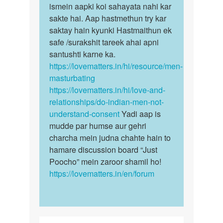
Auntyji
sex
ismein aapki koi sahayata nahi kar
sex
karna
sakte hai. Aap hastmethun try kar
ki
chata
saktay hain kyunki Hastmaithun ek
ichchha…
hu
safe /surakshit tareek ahai apni
by
santushti karne ka.
Rakesh
https://lovematters.in/hi/resource/men-
masturbating
https://lovematters.in/hi/love-and-
relationships/do-indian-men-not-
understand-consent
Yadi aap is
mudde par humse aur gehri
charcha mein judna chahte hain to
hamare discussion board “Just
Poocho” mein zaroor shamil ho!
https://lovematters.in/en/forum