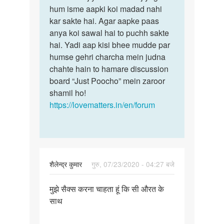
ke
hum isme aapki koi madad nahi
humne
liye
kar sakte hai. Agar aapke paas
thik
job
anya koi sawal hai to puchh sakte
kar…
by
hai. Yadi aap kisi bhee mudde par
Kamlesh
humse gehri charcha mein judna
kumar
chahte hain to hamare discussion
board “Just Poocho” mein zaroor
shamil ho!
https://lovematters.in/en/forum
शैलेन्द्र कुमार
गुरु, 07/23/2020 - 04:27 बजे
पर्मालिंक
मुझे सैक्स करना चाहता हूं कि सी औरत के
मुझे
साथ
सैक्स
करना