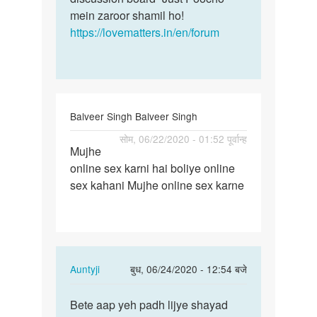
mein zaroor shamil ho!
https://lovematters.in/en/forum
Balveer Singh Balveer Singh
पर्मालिंक
सोम, 06/22/2020 - 01:52 पूर्वान्ह
Mujhe
Mujhe
online sex karni hai boliye online
online
sex kahani Mujhe online sex karne
sex
karni
hai…
In
Auntyji
बुध, 06/24/2020 - 12:54 बजे
reply
पर्मालिंक
to
Bete aap yeh padh lijye shayad
Bete