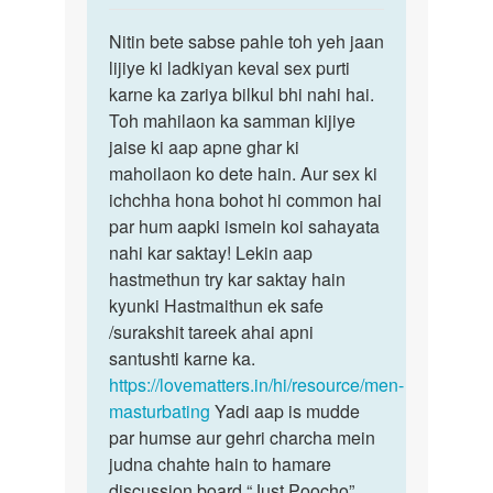
reply
पर्मालिंक
to
Nitin bete sabse pahle toh yeh jaan
Nitin
Aunty
lijiye ki ladkiyan keval sex purti
bete
ji
karne ka zariya bilkul bhi nahi hai.
sabse
mere
Toh mahilaon ka samman kijiye
pahle
pass
jaise ki aap apne ghar ki
toh…
koi
mahoilaon ko dete hain. Aur sex ki
gf…
ichchha hona bohot hi common hai
by
par hum aapki ismein koi sahayata
Nitin
nahi kar saktay! Lekin aap
hastmethun try kar saktay hain
kyunki Hastmaithun ek safe
/surakshit tareek ahai apni
santushti karne ka.
https://lovematters.in/hi/resource/men-
masturbating
Yadi aap is mudde
par humse aur gehri charcha mein
judna chahte hain to hamare
discussion board “Just Poocho”