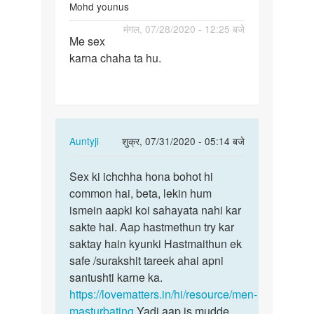
Mohd younus
पर्मालिंक
मंगल, 07/28/2020 - 12:25 बजे
Me sex
Me
karna chaha ta hu.
sex
karna
chaha
ta
hu.
In
Auntyji
शुक्र, 07/31/2020 - 05:14 बजे
reply
पर्मालिंक
to
Sex ki ichchha hona bohot hi
Sex
Me
common hai, beta, lekin hum
ki
sex
ismein aapki koi sahayata nahi kar
ichchha
karna
sakte hai. Aap hastmethun try kar
hona
chaha
saktay hain kyunki Hastmaithun ek
bohot
ta
safe /surakshit tareek ahai apni
hi…
hu.
santushti karne ka.
by
https://lovematters.in/hi/resource/men-
Mohd
masturbating
Yadi aap is mudde