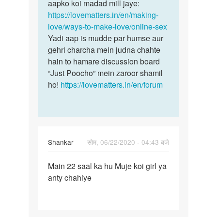
Mujhe
aapko koi madad mill jaye:
aap
online
https://lovematters.in/en/making-
yeh
sex
love/ways-to-make-love/online-sex
padh
karni
Yadi aap is mudde par humse aur
lijye…
hai…
gehri charcha mein judna chahte
by
hain to hamare discussion board
Balveer
“Just Poocho” mein zaroor shamil
Singh
ho!
https://lovematters.in/en/forum
Balveer
Singh
Shankar
सोम, 06/22/2020 - 04:43 बजे
पर्मालिंक
Main 22 saal ka hu Muje koi girl ya
Main
anty chahiye
22
saal
ka
hu