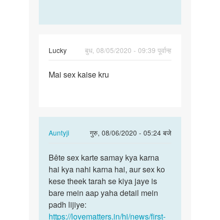
Lucky
बुध, 08/05/2020 - 09:39 पूर्वान्ह
पर्मालिंक
Mai sex kaise kru
Mai
sex
kaise
kru
In
Auntyji
गुरु, 08/06/2020 - 05:24 बजे
reply
पर्मालिंक
to
Bête sex karte samay kya karna
Bête
Mai
hai kya nahi karna hai, aur sex ko
sex
sex
kese theek tarah se kiya jaye is
karte
kaise
bare mein aap yaha detail mein
samay
kru
padh lijiye:
kya…
by
https://lovematters.in/hi/news/first-