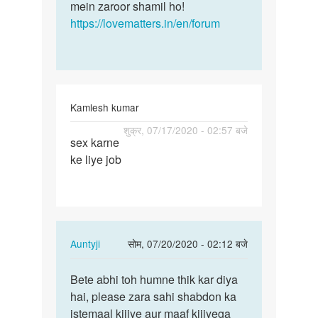
mein zaroor shamil ho!
https://lovematters.in/en/forum
Kamlesh kumar
पर्मालिंक
शुक्र, 07/17/2020 - 02:57 बजे
sex karne
Boor
ke liye job
chodne
ke
liye
job
In
Auntyji
सोम, 07/20/2020 - 02:12 बजे
reply
पर्मालिंक
to
Bete abhi toh humne thik kar diya
Bete
Boor
hai, please zara sahi shabdon ka
abhi
chodne
istemaal kijiye aur maaf kijiyega
toh