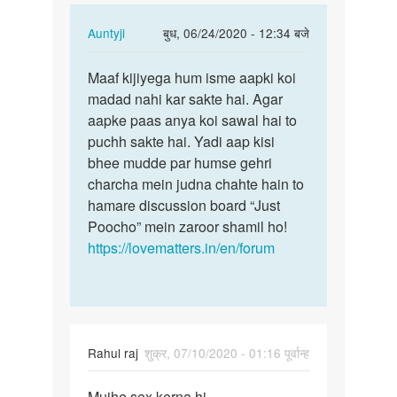
Muje
In
Auntyji
बुध, 06/24/2020 - 12:34 बजे
koi…
reply
पर्मालिंक
to
Maaf kijiyega hum isme aapki koi
Maaf
Main
madad nahi kar sakte hai. Agar
kijiyega
22
aapke paas anya koi sawal hai to
hum
saal
puchh sakte hai. Yadi aap kisi
isme
ka
bhee mudde par humse gehri
aapki…
hu
charcha mein judna chahte hain to
Muje
hamare discussion board “Just
koi…
Poocho” mein zaroor shamil ho!
by
https://lovematters.in/en/forum
Shankar
Rahul raj
शुक्र, 07/10/2020 - 01:16 पूर्वान्ह
पर्मालिंक
Mujhe sex kerna hi
Mujhe