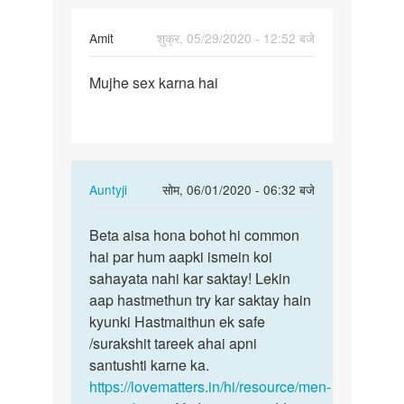
Amit
शुक्र, 05/29/2020 - 12:52 बजे
पर्मालिंक
Mujhe sex karna hai
Mujhe
sex
karna
hai
In
Auntyji
सोम, 06/01/2020 - 06:32 बजे
reply
पर्मालिंक
to
Beta aisa hona bohot hi common
Beta
Mujhe
hai par hum aapki ismein koi
aisa
sex
sahayata nahi kar saktay! Lekin
hona
karna
aap hastmethun try kar saktay hain
bohot
hai
kyunki Hastmaithun ek safe
hi…
by
/surakshit tareek ahai apni
Amit
santushti karne ka.
https://lovematters.in/hi/resource/men-