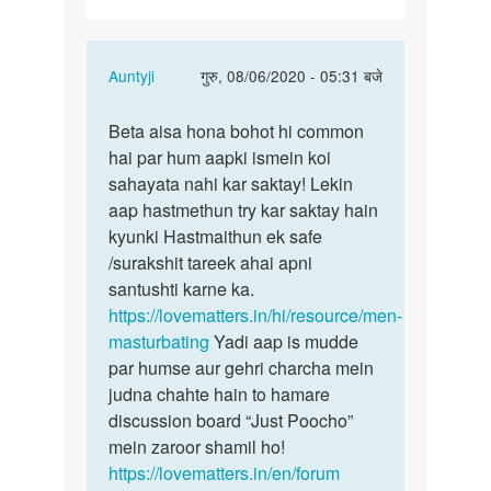
In
Auntyji
गुरु, 08/06/2020 - 05:31 बजे
reply
पर्मालिंक
to
Beta aisa hona bohot hi common
Beta
Sex
hai par hum aapki ismein koi
aisa
krna
sahayata nahi kar saktay! Lekin
hona
h
aap hastmethun try kar saktay hain
bohot
by
kyunki Hastmaithun ek safe
hi…
tapanvishwas6135@gmail.com
/surakshit tareek ahai apni
santushti karne ka.
https://lovematters.in/hi/resource/men-
masturbating
Yadi aap is mudde
par humse aur gehri charcha mein
judna chahte hain to hamare
discussion board “Just Poocho”
mein zaroor shamil ho!
https://lovematters.in/en/forum