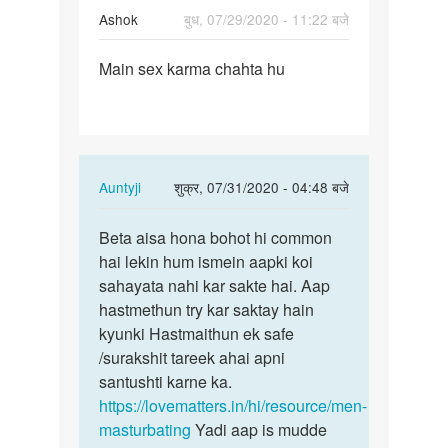
Ashok
बुध, 07/29/2020 - 11:22 बजे
पर्मालिंक
Main sex karma chahta hu
Main
sex
karma
chahta
hu
In
Auntyji
शुक्र, 07/31/2020 - 04:48 बजे
reply
पर्मालिंक
to
Beta aisa hona bohot hi common
Beta
Main
hai lekin hum ismein aapki koi
aisa
sex
sahayata nahi kar sakte hai. Aap
hona
karma
hastmethun try kar saktay hain
bohot
chahta
kyunki Hastmaithun ek safe
hi…
hu
/surakshit tareek ahai apni
by
santushti karne ka.
Ashok
https://lovematters.in/hi/resource/men-
masturbating
Yadi aap is mudde