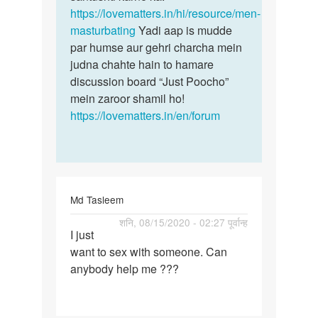
Dheeraj
https://lovematters.in/hi/resource/men-
Thakur
masturbating
Yadi aap is mudde
par humse aur gehri charcha mein
judna chahte hain to hamare
discussion board “Just Poocho”
mein zaroor shamil ho!
https://lovematters.in/en/forum
Md Tasleem
पर्मालिंक
शनि, 08/15/2020 - 02:27 पूर्वान्ह
I just
I
want to sex with someone. Can
just
anybody help me ???
want
to
sex