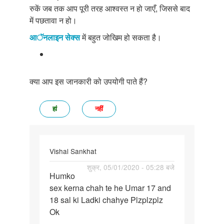
रुकें जब तक आप पूरी तरह आश्वस्त न हो जाएँ, जिससे बाद
में पछतावा न हो।
आॅनलाइन सेक्स
में बहुत जोखिम हो सकता है।
क्या आप इस जानकारी को उपयोगी पाते हैं?
हां
नहीं
Vishal Sankhat
पर्मालिंक
शुक्र, 05/01/2020 - 05:28 बजे
Humko
Humko
sex kerna chah te he Umar 17 and
sex
18 sal ki Ladki chahye Plzplzplz
kerna
Ok
chah
te