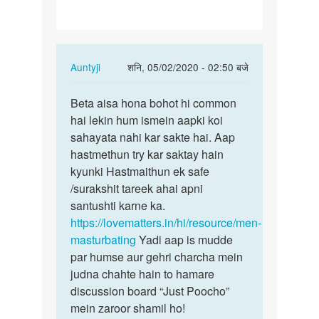
he…
In
Auntyji
शनि, 05/02/2020 - 02:50 बजे
reply
पर्मालिंक
to
Beta aisa hona bohot hi common
Beta
Humko
hai lekin hum ismein aapki koi
aisa
sex
sahayata nahi kar sakte hai. Aap
hona
kerna
hastmethun try kar saktay hain
bohot
chah
kyunki Hastmaithun ek safe
hi…
te
/surakshit tareek ahai apni
he…
santushti karne ka.
by
https://lovematters.in/hi/resource/men-
Vishal
masturbating
Yadi aap is mudde
Sankhat
par humse aur gehri charcha mein
judna chahte hain to hamare
discussion board “Just Poocho”
mein zaroor shamil ho!