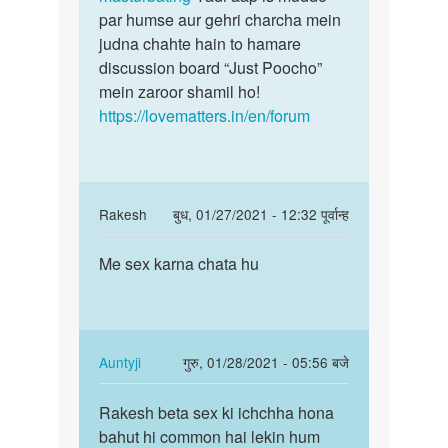
younus
par humse aur gehri charcha mein
judna chahte hain to hamare
discussion board “Just Poocho”
mein zaroor shamil ho!
https://lovematters.in/en/forum
In
Rakesh
बुध, 01/27/2021 - 12:32 पूर्वान्ह
reply
पर्मालिंक
to
Me sex karna chata hu
Me
Sex
sex
ki
karna
ichchha
chata
hona
hu
In
Auntyji
गुरु, 01/28/2021 - 05:56 बजे
bohot
reply
पर्मालिंक
hi…
to
Rakesh beta sex ki ichchha hona
Rakesh
by
Me
bahut hi common hai lekin hum
beta