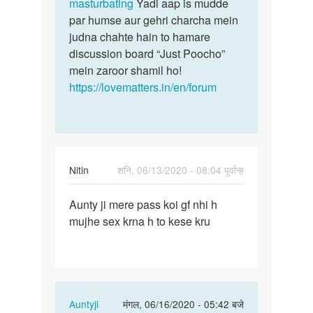
masturbating
Yadi aap is mudde
par humse aur gehri charcha mein
judna chahte hain to hamare
discussion board “Just Poocho”
mein zaroor shamil ho!
https://lovematters.in/en/forum
Nitin
शनि, 06/13/2020 - 08:04 पूर्वान्ह
पर्मालिंक
Aunty ji mere pass koi gf nhi h
Aunty
mujhe sex krna h to kese kru
ji
mere
pass
koi
gf…
In
Auntyji
मंगल, 06/16/2020 - 05:42 बजे