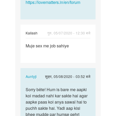
https://lovematters.in/en/forum
Kailash
गुरु, 05/07/2020 - 12:30 बजे
पर्मालिंक
Muje sex me job sahiye
Muje
sex
me
job
sahiye
In
Auntyji
शुक्र, 05/08/2020 - 03:52 बजे
reply
पर्मालिंक
to
Sorry bête! Hum is bare me aapki
Sorry
Muje
koi madad nahi kar sakte hai agar
bête!
sex
aapke paas koi anya sawal hai to
Hum
me
puchh sakte hai. Yadi aap kisi
is
job
bhee mudde par humse gehri
bare