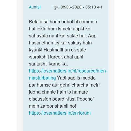
In
Auntyji
गुरु, 08/06/2020 - 05:10 बजे
reply
पर्मालिंक
to
Beta aisa hona bohot hi common
Beta
Sex
hai lekin hum ismein aapki koi
aisa
karna
sahayata nahi kar sakte hai. Aap
hona
chahta
hastmethun try kar saktay hain
bohot
hun
kyunki Hastmaithun ek safe
hi…
by
/surakshit tareek ahai apni
AZhar
santushti karne ka.
https://lovematters.in/hi/resource/men-
masturbating
Yadi aap is mudde
par humse aur gehri charcha mein
judna chahte hain to hamare
discussion board “Just Poocho”
mein zaroor shamil ho!
https://lovematters.in/en/forum