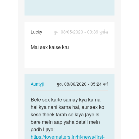
Lucky
बुध, 08/05/2020 - 09:39 पूर्वान्ह
पर्मालिंक
Mai sex kaise kru
Mai
sex
kaise
kru
In
Auntyji
गुरु, 08/06/2020 - 05:24 बजे
reply
पर्मालिंक
to
Bête sex karte samay kya karna
Bête
Mai
hai kya nahi karna hai, aur sex ko
sex
sex
kese theek tarah se kiya jaye is
karte
kaise
bare mein aap yaha detail mein
samay
kru
padh lijiye:
kya…
by
https://lovematters.in/hi/news/first-