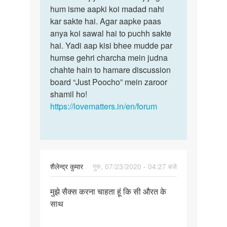
ke
hum isme aapki koi madad nahi
humne
liye
kar sakte hai. Agar aapke paas
thik
job
anya koi sawal hai to puchh sakte
kar…
by
hai. Yadi aap kisi bhee mudde par
Kamlesh
humse gehri charcha mein judna
kumar
chahte hain to hamare discussion
board “Just Poocho” mein zaroor
shamil ho!
https://lovematters.in/en/forum
शैलेन्द्र कुमार
गुरु, 07/23/2020 - 04:27 बजे
पर्मालिंक
मुझे सैक्स करना चाहता हूं कि सी औरत के
मुझे
साथ
सैक्स
करना