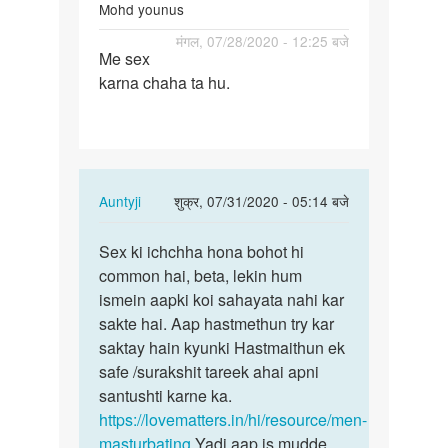
Mohd younus
पर्मालिंक
मंगल, 07/28/2020 - 12:25 बजे
Me sex
Me
karna chaha ta hu.
sex
karna
chaha
ta
hu.
In
Auntyji
शुक्र, 07/31/2020 - 05:14 बजे
reply
पर्मालिंक
to
Sex ki ichchha hona bohot hi
Sex
Me
common hai, beta, lekin hum
ki
sex
ismein aapki koi sahayata nahi kar
ichchha
karna
sakte hai. Aap hastmethun try kar
hona
chaha
saktay hain kyunki Hastmaithun ek
bohot
ta
safe /surakshit tareek ahai apni
hi…
hu.
santushti karne ka.
by
https://lovematters.in/hi/resource/men-
Mohd
masturbating
Yadi aap is mudde