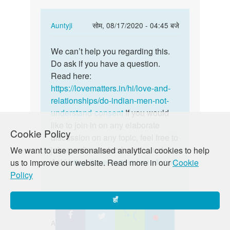
with…
In
Auntyji
सोम, 08/17/2020 - 04:45 बजे
reply
पर्मालिंक
to
We can’t help you regarding this.
We
I
Do ask if you have a question.
can’t
just
Read here:
help
want
https://lovematters.in/hi/love-and-
you
to
relationships/do-indian-men-not-
regarding…
sex
understand-consent
If you would
with…
like to join in on any elaborate
Cookie Policy
by
discussion on any topic, feel free to
Md
join our discussion board, ‘Just
We want to use personalised analytical cookies to help
Tasleem
Ask’
https://lovematters.in/en/forum
us to improve our website. Read more in our
Cookie
Policy
हाँ
Ashish singh