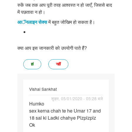
रुकें जब तक आप पूरी तरह आश्वस्त न हो जाएँ, जिससे बाद
में पछतावा न हो।
आॅनलाइन सेक्स
में बहुत जोखिम हो सकता है।
क्या आप इस जानकारी को उपयोगी पाते हैं?
हां
नहीं
Vishal Sankhat
पर्मालिंक
शुक्र, 05/01/2020 - 05:28 बजे
Humko
Humko
sex kerna chah te he Umar 17 and
sex
18 sal ki Ladki chahye Plzplzplz
kerna
Ok
chah
te