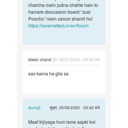
sahiye
charcha mein judna chahte hain to
me…
by
hamare discussion board “Just
Kailash
Poocho” mein zaroor shamil ho!
https://lovematters.in/en/forum
diwan chand
गुरु, 05/07/2020 - 09:06 बजे
पर्मालिंक
sax karna ha glis sa
sax
karna
ha
glis
sa
In
Auntyji
शुक्र, 05/08/2020 - 03:42 बजे
reply
पर्मालिंक
to
Maaf kijiyega hum isme aapki koi
Maaf
sax