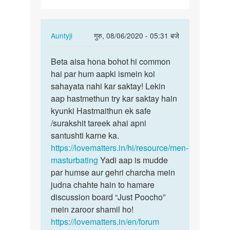
In
Auntyji
गुरु, 08/06/2020 - 05:31 बजे
reply
पर्मालिंक
to
Beta aisa hona bohot hi common
Beta
Sex
hai par hum aapki ismein koi
aisa
krna
sahayata nahi kar saktay! Lekin
hona
h
aap hastmethun try kar saktay hain
bohot
by
kyunki Hastmaithun ek safe
hi…
tapanvishwas6135@gmail.com
/surakshit tareek ahai apni
santushti karne ka.
https://lovematters.in/hi/resource/men-
masturbating
Yadi aap is mudde
par humse aur gehri charcha mein
judna chahte hain to hamare
discussion board “Just Poocho”
mein zaroor shamil ho!
https://lovematters.in/en/forum