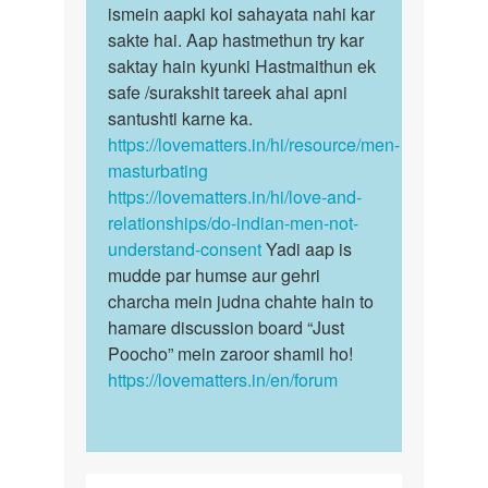
Auntyji
sex
ismein aapki koi sahayata nahi kar
sex
karna
sakte hai. Aap hastmethun try kar
ki
chata
saktay hain kyunki Hastmaithun ek
ichchha…
hu
safe /surakshit tareek ahai apni
by
santushti karne ka.
Rakesh
https://lovematters.in/hi/resource/men-
masturbating
https://lovematters.in/hi/love-and-
relationships/do-indian-men-not-
understand-consent
Yadi aap is
mudde par humse aur gehri
charcha mein judna chahte hain to
hamare discussion board “Just
Poocho” mein zaroor shamil ho!
https://lovematters.in/en/forum