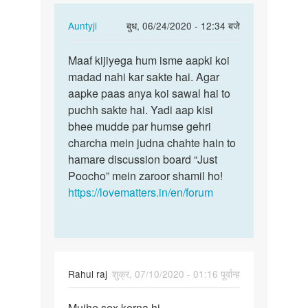
Muje
In
Auntyji
बुध, 06/24/2020 - 12:34 बजे
koi…
reply
पर्मालिंक
to
Maaf kijiyega hum isme aapki koi
Maaf
Main
madad nahi kar sakte hai. Agar
kijiyega
22
aapke paas anya koi sawal hai to
hum
saal
puchh sakte hai. Yadi aap kisi
isme
ka
bhee mudde par humse gehri
aapki…
hu
charcha mein judna chahte hain to
Muje
hamare discussion board “Just
koi…
Poocho” mein zaroor shamil ho!
by
https://lovematters.in/en/forum
Shankar
Rahul raj
शुक्र, 07/10/2020 - 01:16 पूर्वान्ह
पर्मालिंक
Mujhe sex kerna hi
Mujhe