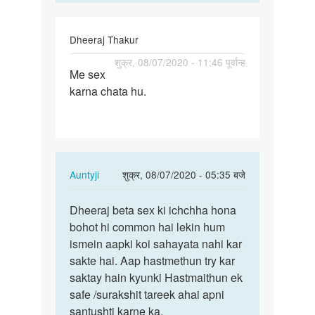
Dheeraj Thakur
पर्मालिंक
शुक्र, 08/07/2020 - 11:46 पूर्वान्ह
Me sex
Me
karna chata hu.
sex
karna
chata
hu.
In
Auntyji
शुक्र, 08/07/2020 - 05:35 बजे
reply
पर्मालिंक
to
Dheeraj beta sex ki ichchha hona
Dheeraj
Me
bohot hi common hai lekin hum
beta
sex
ismein aapki koi sahayata nahi kar
sex
karna
sakte hai. Aap hastmethun try kar
ki
chata
saktay hain kyunki Hastmaithun ek
ichchha…
hu.
safe /surakshit tareek ahai apni
by
santushti karne ka.