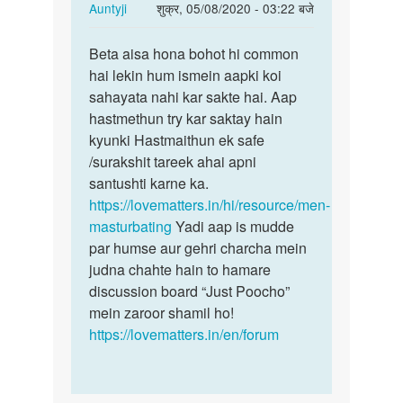
In
Auntyji
शुक्र, 05/08/2020 - 03:22 बजे
reply
पर्मालिंक
to
Beta aisa hona bohot hi common
Beta
Sex
hai lekin hum ismein aapki koi
aisa
kerna
sahayata nahi kar sakte hai. Aap
hona
he
hastmethun try kar saktay hain
bohot
by
kyunki Hastmaithun ek safe
hi…
Rajsa
/surakshit tareek ahai apni
santushti karne ka.
https://lovematters.in/hi/resource/men-
masturbating
Yadi aap is mudde
par humse aur gehri charcha mein
judna chahte hain to hamare
discussion board “Just Poocho”
mein zaroor shamil ho!
https://lovematters.in/en/forum