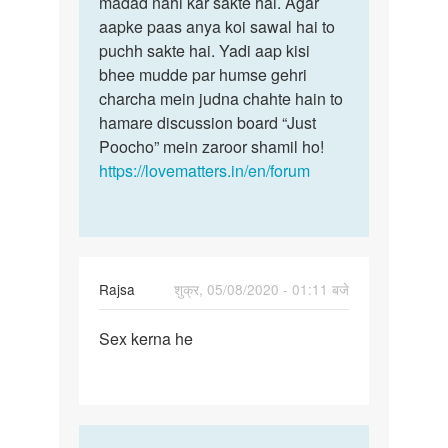
madad nahi kar sakte hai. Agar
kijiyega
karna
aapke paas anya koi sawal hai to
hum
ha
puchh sakte hai. Yadi aap kisi
isme
glis
bhee mudde par humse gehri
aapki…
sa
charcha mein judna chahte hain to
by
hamare discussion board “Just
diwan
Poocho” mein zaroor shamil ho!
chand
https://lovematters.in/en/forum
Rajsa
शुक्र, 05/08/2020 - 01:11 बजे
पर्मालिंक
Sex kerna he
Sex
kerna
he