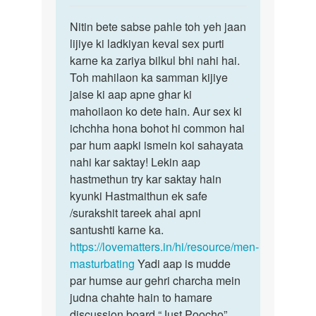
reply
पर्मालिंक
to
Nitin bete sabse pahle toh yeh jaan
Nitin
Aunty
lijiye ki ladkiyan keval sex purti
bete
ji
karne ka zariya bilkul bhi nahi hai.
sabse
mere
Toh mahilaon ka samman kijiye
pahle
pass
jaise ki aap apne ghar ki
toh…
koi
mahoilaon ko dete hain. Aur sex ki
gf…
ichchha hona bohot hi common hai
by
par hum aapki ismein koi sahayata
Nitin
nahi kar saktay! Lekin aap
hastmethun try kar saktay hain
kyunki Hastmaithun ek safe
/surakshit tareek ahai apni
santushti karne ka.
https://lovematters.in/hi/resource/men-
masturbating
Yadi aap is mudde
par humse aur gehri charcha mein
judna chahte hain to hamare
discussion board “Just Poocho”