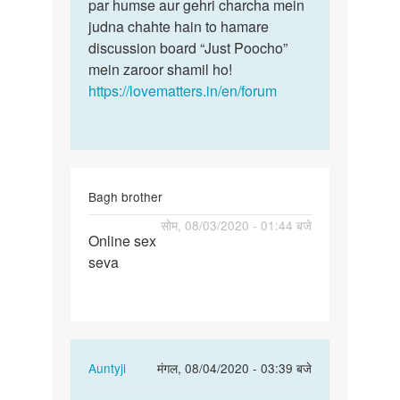
par humse aur gehri charcha mein
judna chahte hain to hamare
discussion board “Just Poocho”
mein zaroor shamil ho!
https://lovematters.in/en/forum
Bagh brother
पर्मालिंक
सोम, 08/03/2020 - 01:44 बजे
Online sex
Online
seva
sex
seva
In
Auntyji
मंगल, 08/04/2020 - 03:39 बजे
reply
पर्मालिंक