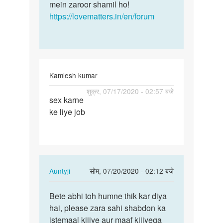
mein zaroor shamil ho!
https://lovematters.in/en/forum
Kamlesh kumar
पर्मालिंक
शुक्र, 07/17/2020 - 02:57 बजे
sex karne
Boor
ke liye job
chodne
ke
liye
job
In
Auntyji
सोम, 07/20/2020 - 02:12 बजे
reply
पर्मालिंक
to
Bete abhi toh humne thik kar diya
Bete
Boor
hai, please zara sahi shabdon ka
abhi
chodne
istemaal kijiye aur maaf kijiyega
toh