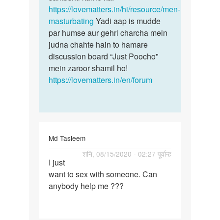
Dheeraj
https://lovematters.in/hi/resource/men-
Thakur
masturbating
Yadi aap is mudde
par humse aur gehri charcha mein
judna chahte hain to hamare
discussion board “Just Poocho”
mein zaroor shamil ho!
https://lovematters.in/en/forum
Md Tasleem
पर्मालिंक
शनि, 08/15/2020 - 02:27 पूर्वान्ह
I just
I
want to sex with someone. Can
just
anybody help me ???
want
to
sex