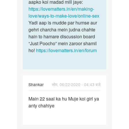
Mujhe
aapko koi madad mill jaye:
aap
online
https://lovematters.in/en/making-
yeh
sex
love/ways-to-make-love/online-sex
padh
karni
Yadi aap is mudde par humse aur
lijye…
hai…
gehri charcha mein judna chahte
by
hain to hamare discussion board
Balveer
“Just Poocho” mein zaroor shamil
Singh
ho!
https://lovematters.in/en/forum
Balveer
Singh
Shankar
सोम, 06/22/2020 - 04:43 बजे
पर्मालिंक
Main 22 saal ka hu Muje koi girl ya
Main
anty chahiye
22
saal
ka
hu