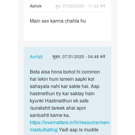
Ashok
बुध, 07/29/2020 - 11:22 बजे
पर्मालिंक
Main sex karma chahta hu
Main
sex
karma
chahta
hu
In
Auntyji
शुक्र, 07/31/2020 - 04:48 बजे
reply
पर्मालिंक
to
Beta aisa hona bohot hi common
Beta
Main
hai lekin hum ismein aapki koi
aisa
sex
sahayata nahi kar sakte hai. Aap
hona
karma
hastmethun try kar saktay hain
bohot
chahta
kyunki Hastmaithun ek safe
hi…
hu
/surakshit tareek ahai apni
by
santushti karne ka.
Ashok
https://lovematters.in/hi/resource/men-
masturbating
Yadi aap is mudde