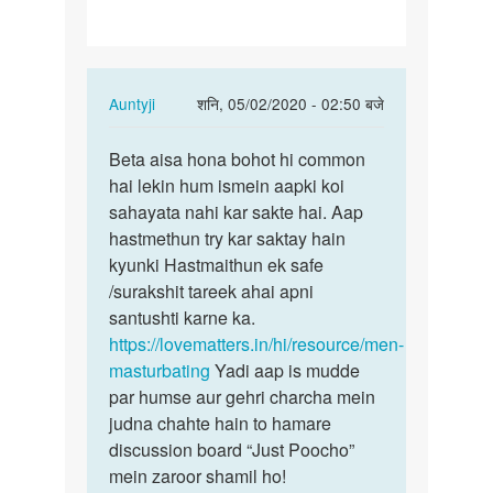
he…
In
Auntyji
शनि, 05/02/2020 - 02:50 बजे
reply
पर्मालिंक
to
Beta aisa hona bohot hi common
Beta
Humko
hai lekin hum ismein aapki koi
aisa
sex
sahayata nahi kar sakte hai. Aap
hona
kerna
hastmethun try kar saktay hain
bohot
chah
kyunki Hastmaithun ek safe
hi…
te
/surakshit tareek ahai apni
he…
santushti karne ka.
by
https://lovematters.in/hi/resource/men-
Vishal
masturbating
Yadi aap is mudde
Sankhat
par humse aur gehri charcha mein
judna chahte hain to hamare
discussion board “Just Poocho”
mein zaroor shamil ho!