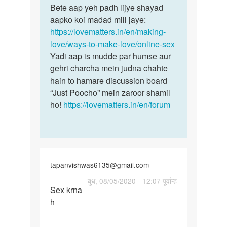
to
Bete aap yeh padh lijye shayad
Bete
Online
aapko koi madad mill jaye:
aap
sex
https://lovematters.in/en/making-
yeh
seva
love/ways-to-make-love/online-sex
padh
by
Yadi aap is mudde par humse aur
lijye…
Bagh
gehri charcha mein judna chahte
brother
hain to hamare discussion board
“Just Poocho” mein zaroor shamil
ho!
https://lovematters.in/en/forum
tapanvishwas6135@gmail.com
पर्मालिंक
बुध, 08/05/2020 - 12:07 पूर्वान्ह
Sex krna
Sex
h
krna
h