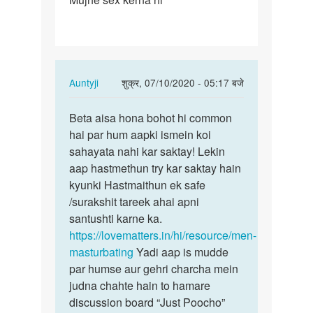
sex
kerna
hi
In
Auntyji
शुक्र, 07/10/2020 - 05:17 बजे
reply
पर्मालिंक
to
Beta aisa hona bohot hi common
Beta
Mujhe
hai par hum aapki ismein koi
aisa
sex
sahayata nahi kar saktay! Lekin
hona
kerna
aap hastmethun try kar saktay hain
bohot
hi
kyunki Hastmaithun ek safe
hi…
by
/surakshit tareek ahai apni
Rahul
santushti karne ka.
raj
https://lovematters.in/hi/resource/men-
masturbating
Yadi aap is mudde
par humse aur gehri charcha mein
judna chahte hain to hamare
discussion board “Just Poocho”