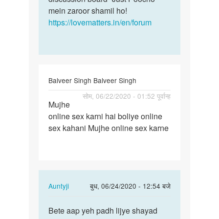
mein zaroor shamil ho!
https://lovematters.in/en/forum
Balveer Singh Balveer Singh
पर्मालिंक
सोम, 06/22/2020 - 01:52 पूर्वान्ह
Mujhe
Mujhe
online sex karni hai boliye online
online
sex kahani Mujhe online sex karne
sex
karni
hai…
In
Auntyji
बुध, 06/24/2020 - 12:54 बजे
reply
पर्मालिंक
to
Bete aap yeh padh lijye shayad
Bete