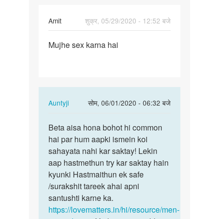
Amit
शुक्र, 05/29/2020 - 12:52 बजे
पर्मालिंक
Mujhe sex karna hai
Mujhe
sex
karna
hai
In
Auntyji
सोम, 06/01/2020 - 06:32 बजे
reply
पर्मालिंक
to
Beta aisa hona bohot hi common
Beta
Mujhe
hai par hum aapki ismein koi
aisa
sex
sahayata nahi kar saktay! Lekin
hona
karna
aap hastmethun try kar saktay hain
bohot
hai
kyunki Hastmaithun ek safe
hi…
by
/surakshit tareek ahai apni
Amit
santushti karne ka.
https://lovematters.in/hi/resource/men-