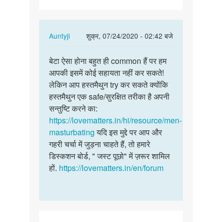
चाहता
हूं
कि…
In
Auntyji
शुक्र, 07/24/2020 - 02:42 बजे
reply
पर्मालिंक
to
बेटा ऐसा होना बहुत ही common हैं पर हम
बेटा
मुझे
आपकी इसमें कोई सहायता नहीं कर सकते!
ऐसा
सैक्स
लेकिन आप हस्तमैथुन try कर सकते क्योंकि
होना
करना
हस्तमैथुन एक safe/सुरक्षित तरीका है अपनी
बहुत
चाहता
सन्तुष्टि करने का:
ही
हूं
https://lovematters.in/hi/resource/men-
common…
कि…
masturbating
यदि इस मुद्दे पर आप और
by
गहरी चर्चा में जुड़ना चाहते हैं, तो हमारे
शैलेन्द्र
डिस्कशन बोर्ड, " जस्ट पूछो" में ज़रूर शामिल
कुमार
हों.
https://lovematters.in/en/forum