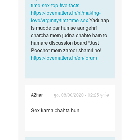
Lucky
time-sex-top-five-facts
https://lovematters.in/hi/making-
love/virginity/first-time-sex
Yadi aap
is mudde par humse aur gehri
charcha mein judna chahte hain to
hamare discussion board “Just
Poocho” mein zaroor shamil ho!
https://lovematters.in/en/forum
AZhar
गुरु, 08/06/2020 - 02:25 पूर्वान्ह
पर्मालिंक
Sex karna chahta hun
Sex
karna
chahta
hun