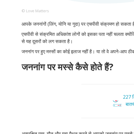
© Love Matters
आपके जननांगों (लिंग, योनि या गुदा) पर एचपीवी संक्रमण हो सकता 
Footer
हमारे सिद्धांत
Just Poocho
संपर्क करें
एचपीवी से संक्रमित अधिकांश लोगों को इसका पता नहीं चलता क्योंकि उ
Company
से यह दूसरों को लग सकता है।
जननांग पर हुए मस्सों का कोई इलाज नहीं है। या तो वे अपने-आप ठीक 
जननांग पर मस्से कैसे होते हैं?
227 टि
बातची
असुरक्षित मुख, यौन और गुदा मैथुन करने से आपको जननांग पर मस्से ह