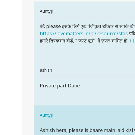
हे
In
Auntyji
सर
reply
और
पर्मालिंक
to
बेटे please इसके लिये एक पंजीकृत डॉक्टर से संपर्क की
जलन
बेटे
सफ़ेद
https://lovematters.in/hi/resource/stds
यदि 
please
दाने
हमारे डिस्कशन बोर्ड, " जस्ट पूछो" में ज़रूर शामिल हों.
ht
इसके
अ
लिये
गए
एक
हे
सर
In
ashish
और
reply
पर्मालिंक
जलन
to
Private part Dane
Private
by
सफ़ेद
part
लव
दाने
Dane
अ
गए
In
Auntyji
हे
reply
पर्मालिंक
सर
to
Ashish beta, please is baare main jald kis
Ashish
और