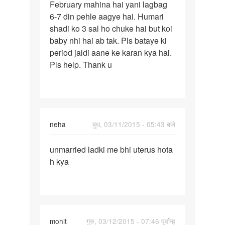
February mahina hai yani lagbag
pechale
6-7 din pehle aagye hai. Humari
mahine
shadi ko 3 sal ho chuke hai but koi
baby nhi hai ab tak. Pls bataye ki
period jaldi aane ke karan kya hai.
Pls help. Thank u
neha
बुध, 03/11/2015 - 05:43 बजे
पर्मालिंक
unmarried ladki me bhi uterus hota
unmarried
h kya
ladki
me
bhi
uterus
mohit
गुरु, 03/12/2015 - 07:46 पूर्वान्ह