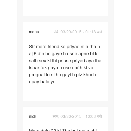
manu
रवि, 03/29/2015 - 01:18 बजे
पर्मालिंक
Sir mere friend ko priyad ni a rha h
Sir
aj 5 din ho gaye h usne apne bf k
mere
sath sex ki thi pr use priyad aya tha
friend
isbar ruk gaya h use dar h ki vo
ko
pregnat to ni ho gayi h plz khuch
priyad
upay bataiye
ni
nick
सोम, 03/30/2015 - 10:03 बजे
पर्मालिंक
Mere date 22 ki The but muje abi
Mere