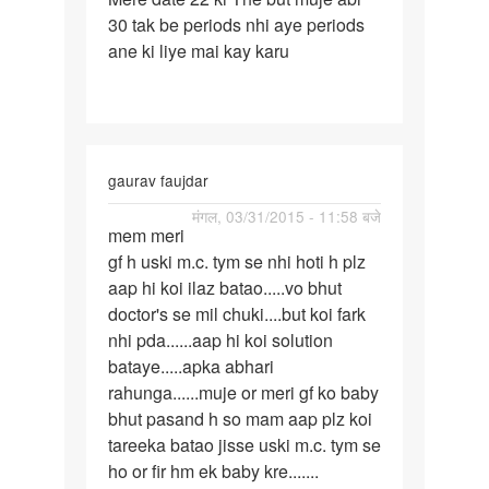
30 tak be periods nhi aye periods
date
ane ki liye mai kay karu
22
ki
The
but
muje
gaurav faujdar
पर्मालिंक
मंगल, 03/31/2015 - 11:58 बजे
mem meri
mem
gf h uski m.c. tym se nhi hoti h plz
meri
aap hi koi ilaz batao.....vo bhut
gf
doctor's se mil chuki....but koi fark
h
nhi pda......aap hi koi solution
uski
bataye.....apka abhari
m.c.
rahunga......muje or meri gf ko baby
tym
bhut pasand h so mam aap plz koi
tareeka batao jisse uski m.c. tym se
ho or fir hm ek baby kre.......