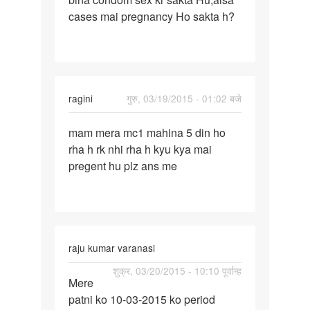
cases mai pregnancy Ho sakta h?
wali
h
kya
ragini
गुरु, 03/19/2015 - 01:02 बजे
पर्मालिंक
mam mera mc1 mahina 5 din ho
mam
rha h rk nhi rha h kyu kya mai
mera
pregent hu plz ans me
mc1
mahina
5
din
ho
raju kumar varanasi
पर्मालिंक
शुक्र, 03/20/2015 - 10:10 पूर्वान्ह
Mere
Mere
patni ko 10-03-2015 ko period
patni