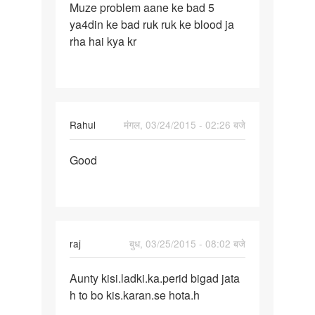
Muze problem aane ke bad 5
Muze
ya4din ke bad ruk ruk ke blood ja
problem
rha hai kya kr
aane
ke
bad
5
Rahul
मंगल, 03/24/2015 - 02:26 बजे
पर्मालिंक
Good
Good
raj
बुध, 03/25/2015 - 08:02 बजे
पर्मालिंक
Aunty kisi.ladki.ka.perid bigad jata
Aunty
h to bo kis.karan.se hota.h
kisi.ladki.ka.perid