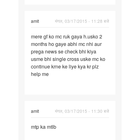
amit
मंगल, 03/17/2015 - 11:28 बजे
पर्मालिंक
mere gf ko mc ruk gaya h.usko 2
mere
months ho gaye abhi mc nhi aur
gf
prega news se check bhi kiya
ko
usme bhi single cross uske mc ko
mc
continue krne ke liye kya kr plz
ruk
help me
gaya
h.usko
amit
मंगल, 03/17/2015 - 11:30 बजे
पर्मालिंक
mtp ka mtlb
mtp
ka