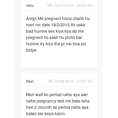
minu
शनि, 03/07/2015 - 04:50 बजे
पर्मालिंक
Antyji Me pregnent hona chahti hu
Antyji
meri mc date 18/2/2015 thi uske
Me
bad humne sex kiya kya ab me
pregnent
pregnent ho sakti hu pichli bar
hona
humne try kiya tha pr nai hua plz
batye
Ravi
रवि, 03/08/2015 - 10:07 बजे
पर्मालिंक
Meri waif ko period nahe aya awr
Meri
nahe pregnancy test me bata raha
waif
hae 2 mounth se period nahe aya
ko
batao sar keya karun
period