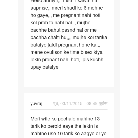
Hello auntyji,,, mea 1 sawal hai
aapmse,, mreri shadi ko 6 mehne
auntyji,,,
ho gaye,,, me pregnant nahi hoti
mea
koi prob to nahi hai,,, mujhe
1
bachhe bahut pasnd hai or me
sawal
bachha chalti hu,,,, mujhe koi tarika
bataiye jaldi pregnant hone ka,,,
mene ovulison ke time b sex kiya
lekin prenant nahi hoti,, pls kuchh
upay bataiye
yuvraj
बुध, 03/11/2015 - 08:49 पूर्वान्ह
पर्मालिंक
Meri wife ko pechale mahine 13
Meri
tarik ko peroid aaye the lekin is
wife
mahine use 10 tarik ko aagye or ye
ko