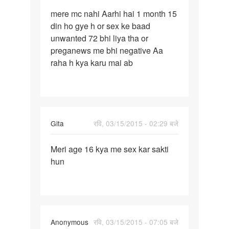
पर्मालिंक
mere mc nahi Aarhi hai 1 month 15
mere
din ho gye h or sex ke baad
mc
unwanted 72 bhi liya tha or
nahi
preganews me bhi negative Aa
Aarhi
raha h kya karu mai ab
hai
1
Gita
रवि, 03/15/2015 - 02:29 बजे
पर्मालिंक
Meri age 16 kya me sex kar sakti
Meri
hun
age
16
kya
me
sex
Anonymous
रवि, 03/15/2015 - 07:05 बजे
kar