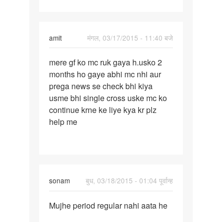
mtlb
amit
मंगल, 03/17/2015 - 11:40 बजे
पर्मालिंक
mere gf ko mc ruk gaya h.usko 2
mere
months ho gaye abhi mc nhi aur
gf
prega news se check bhi kiya
ko
usme bhi single cross uske mc ko
mc
continue krne ke liye kya kr plz
ruk
help me
gaya
h.usko
sonam
बुध, 03/18/2015 - 01:04 पूर्वान्ह
पर्मालिंक
Mujhe period regular nahi aata he
Mujhe
period