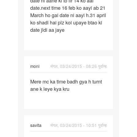
date ni aane ki to fir 14 ko aai
date
date.next time 16 feb ko aayi ab 21
8
March ho gai date ni aayi h.31 april
jan
ko shadi hai plz koi upaye btao ki
thi
date jldi aa jaye
mne
moni
मंगल, 03/24/2015 - 08:26 पूर्वान्ह
पर्मालिंक
Mere mc ka time badh gya h turnt
Mere
ane k leye kya kru
mc
ka
time
badh
gya
savita
मंगल, 03/24/2015 - 10:51 पूर्वान्ह
h
पर्मालिंक