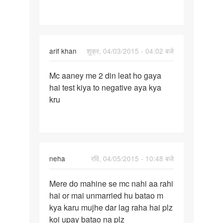
arif khan
शुक्र, 04/03/2015 - 04:02 बजे
पर्मालिंक
Mc aaney me 2 din leat ho gaya
Mc
hai test kiya to negative aya kya
aaney
kru
me
2
din
leat
ho
neha
रवि, 04/05/2015 - 10:48 बजे
पर्मालिंक
Mere do mahine se mc nahi aa rahi
Mere
hai or mai unmarried hu batao m
do
kya karu mujhe dar lag raha hai plz
mahine
koi upay batao na plz
se