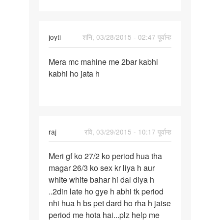
abhi
tak
joyti
शनि, 03/28/2015 - 02:47 पूर्वान्ह
पर्मालिंक
Mera mc mahine me 2bar kabhi
Mera
kabhi ho jata h
mc
mahine
me
2bar
kabhi
raj
रवि, 03/29/2015 - 10:17 पूर्वान्ह
पर्मालिंक
Meri gf ko 27/2 ko period hua tha
Meri
magar 26/3 ko sex kr liya h aur
gf
white white bahar hi dal diya h
ko
..2din late ho gye h abhi tk period
27/2
nhi hua h bs pet dard ho rha h jaise
ko
period me hota hai...plz help me
period