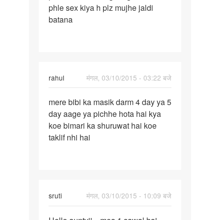
phle sex kiya h plz mujhe jaldi
ki
batana
hogi
or
rahul
मंगल, 03/10/2015 - 03:22 बजे
पर्मालिंक
mere bibi ka masik darm 4 day ya 5
mere
day aage ya pichhe hota hai kya
bibi
koe bimari ka shuruwat hai koe
ka
taklif nhi hai
masik
darm
4
day
sruti
मंगल, 03/10/2015 - 10:09 बजे
पर्मालिंक
Hello