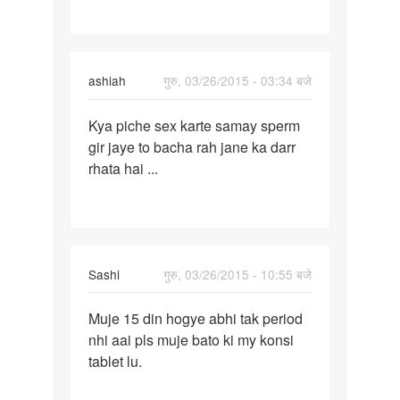
ashiah
गुरु, 03/26/2015 - 03:34 बजे
पर्मालिंक
Kya piche sex karte samay sperm
Kya
gir jaye to bacha rah jane ka darr
piche
rhata hai ...
sex
karte
samay
Sashi
गुरु, 03/26/2015 - 10:55 बजे
पर्मालिंक
Muje 15 din hogye abhi tak period
Muje
nhi aai pls muje bato ki my konsi
15
tablet lu.
din
hogye