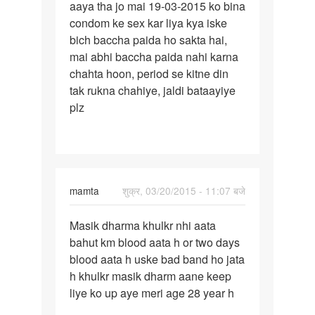
aaya tha jo mai 19-03-2015 ko bina
ko
condom ke sex kar liya kya iske
10-
bich baccha paida ho sakta hai,
03-
mai abhi baccha paida nahi karna
2015
chahta hoon, period se kitne din
ko
tak rukna chahiye, jaldi bataayiye
plz
mamta
शुक्र, 03/20/2015 - 11:07 बजे
पर्मालिंक
Masik dharma khulkr nhi aata
Masik
bahut km blood aata h or two days
dharma
blood aata h uske bad band ho jata
khulkr
h khulkr masik dharm aane keep
nhi
liye ko up aye meri age 28 year h
aata