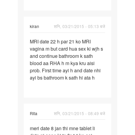
kiran
शनि, 03/21/2015 - 05:13 बजे
पर्मालिंक
MRI date 22 h par 21 ko MRI
MRI
vagina m but card hua sex ki wjh s
date
and continue bathroom k sath
22
blood aa RHA h m kya kru aisi
h
prob. First time ayi h and date nhi
par
ayi bs bathroom k sath hi ata h
21
ko
MRI
Rita
शनि, 03/21/2015 - 08:49 बजे
पर्मालिंक
meri date 8 jan thi mne tablet li
meri