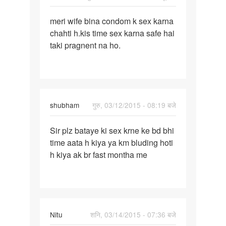
पर्मालिंक
meri wife bina condom k sex karna
meri
chahti h.kis time sex karna safe hai
wife
taki pragnent na ho.
bina
condom
k
sex
shubham
गुरु, 03/12/2015 - 08:19 बजे
पर्मालिंक
Sir plz bataye ki sex krne ke bd bhi
Sir
time aata h kiya ya km bluding hoti
plz
h kiya ak br fast montha me
bataye
ki
sex
krne
ke
Nitu
शनि, 03/14/2015 - 07:36 बजे