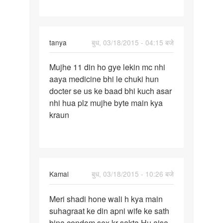
regular
nahi
tanya
बुध, 03/18/2015 - 04:15 बजे
पर्मालिंक
Mujhe 11 din ho gye lekin mc nhi
Mujhe
aaya medicine bhi le chuki hun
11
docter se us ke baad bhi kuch asar
din
nhi hua plz mujhe byte main kya
ho
kraun
gye
lekin
mc
Kamal
बुध, 03/18/2015 - 10:26 बजे
पर्मालिंक
Meri shadi hone wali h kya main
Meri
suhagraat ke din apni wife ke sath
shadi
bina condom sex kr sakta Hu,aisa
hone