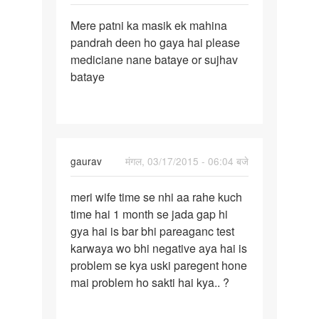
पर्मालिंक
Mere patni ka masik ek mahina
Mere
pandrah deen ho gaya hai please
patni
mediciane nane bataye or sujhav
ka
bataye
masik
ek
mahina
gaurav
मंगल, 03/17/2015 - 06:04 बजे
पर्मालिंक
meri wife time se nhi aa rahe kuch
meri
time hai 1 month se jada gap hi
wife
gya hai is bar bhi pareaganc test
time
karwaya wo bhi negative aya hai is
se
problem se kya uski paregent hone
nhi
mai problem ho sakti hai kya.. ?
aa
rahe