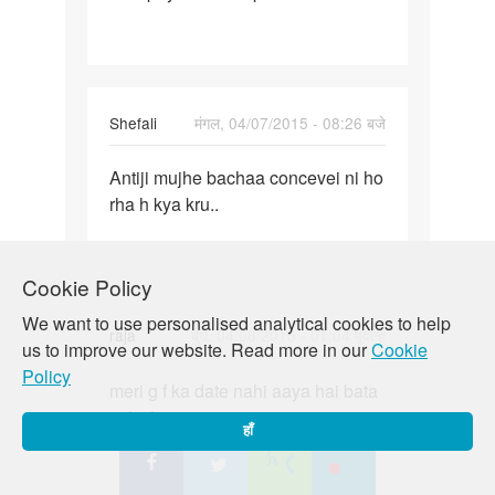
mc
nahi
aa
Shefali
मंगल, 04/07/2015 - 08:26 बजे
पर्मालिंक
Antiji mujhe bachaa concevei ni ho
Antiji
rha h kya kru..
mujhe
bachaa
concevei
Cookie Policy
We want to use personalised analytical cookies to help
raja
बुध, 04/08/2015 - 01:04 पूर्वान्ह
us to improve our website. Read more in our
Cookie
पर्मालिंक
Policy
meri g f ka date nahi aaya hai bata
meri
sakti hai
g
हाँ
f
ka