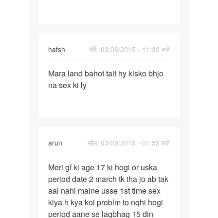
nahe
aya
hatsh
रवि, 03/08/2015 - 11:32 बजे
पर्मालिंक
Mara land bahot tait hy kisko bhjo
Mara
na sex ki ly
land
bahot
tait
hy
kisko
arun
सोम, 03/09/2015 - 01:52 बजे
पर्मालिंक
Meri gf ki age 17 ki hogi or uska
Meri
period date 2 march tk tha jo ab tak
gf
aai nahi maine usse 1st time sex
ki
kiya h kya koi problm to nqhi hogi
age
period aane se lagbhag 15 din
17