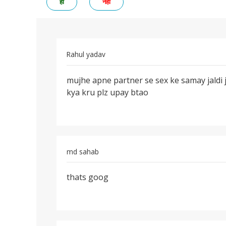
हां
नहीं
Rahul yadav
पर्मालिंक
mujhe apne partner se sex ke samay jaldi 
mujhe
kya kru plz upay btao
apne
partner
se
sex
ke
md sahab
पर्मालिंक
thats goog
thats
goog