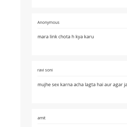
Anonymous
पर्मालिंक
mara link chota h kya karu
mara
link
chota
h
kya
ravi soni
karu
पर्मालिंक
mujhe sex karna acha lagta hai aur agar ja
mujhe
sex
karna
acha
lagta
amit
पर्मालिंक