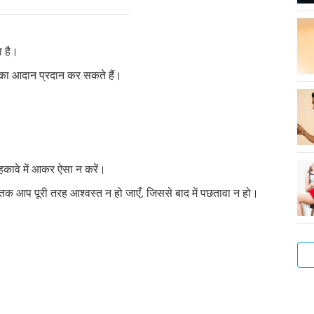
ा है।
ं का आदान प्रदान कर सकते हैं।
हकावे में आकर ऐसा न करें।
ब तक आप पूरी तरह आश्वस्त न हो जाएँ, जिससे बाद में पछतावा न हो।
लड़
गुदा
सेक्
लड़
संभ
सेक्
और
अपन
एक
फोरप
हस्त
मैथु
के
के
के
एवं
से
बात
बेह
क्या