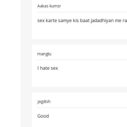
Aakas kumsr
पर्मालिंक
sex karte samye kis baat jadadhiyan me r
sex
karte
samye
kis
baat
mangtu
पर्मालिंक
I hate sex
I
hate
sex
jagdish
पर्मालिंक
Good
Good