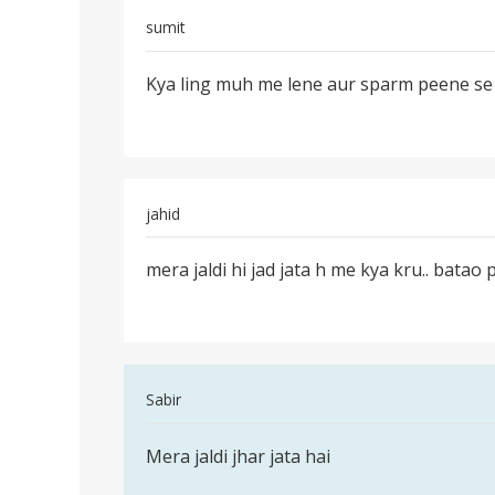
sumit
पर्मालिंक
Kya ling muh me lene aur sparm peene se b
Kya
ling
muh
me
lene
jahid
aur
पर्मालिंक
mera jaldi hi jad jata h me kya kru.. batao 
mera
jaldi
hi
jad
jata
In
Sabir
h
reply
me
पर्मालिंक
to
Mera jaldi jhar jata hai
Mera
mera
jaldi