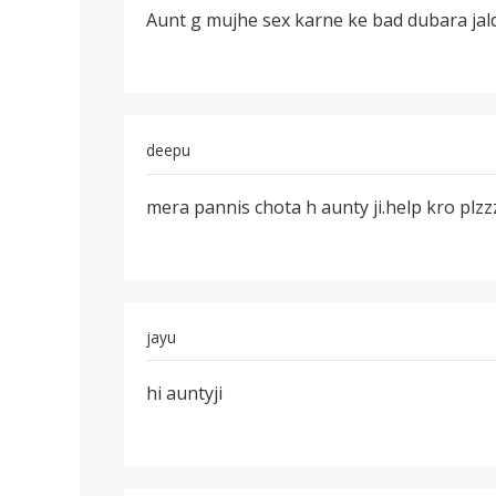
Aunt g mujhe sex karne ke bad dubara jal
Aunt
g
mujhe
sex
karne
deepu
ke
bad
पर्मालिंक
mera pannis chota h aunty ji.help kro plzz
mera
pannis
chota
h
aunty
jayu
ji
पर्मालिंक
hi auntyji
hi
auntyji