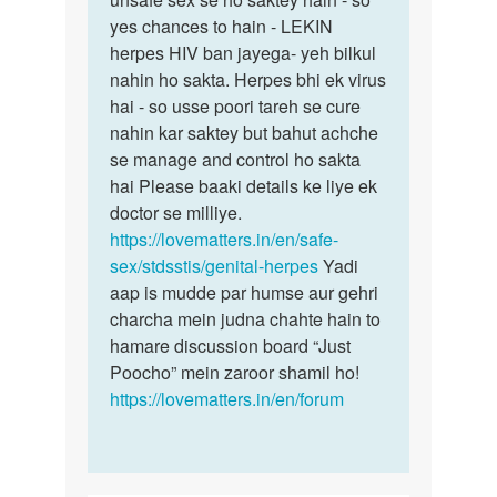
muje
yes chances to hain - LEKIN
herpes
herpes
herpes HIV ban jayega- yeh bilkul
aur
hogya
nahin ho sakta. Herpes bhi ek virus
HIV…
hai
hai - so usse poori tareh se cure
or…
nahin kar saktey but bahut achche
by
se manage and control ho sakta
Gautam
hai Please baaki details ke liye ek
doctor se milliye.
https://lovematters.in/en/safe-
sex/stdsstis/genital-herpes
Yadi
aap is mudde par humse aur gehri
charcha mein judna chahte hain to
hamare discussion board “Just
Poocho” mein zaroor shamil ho!
https://lovematters.in/en/forum