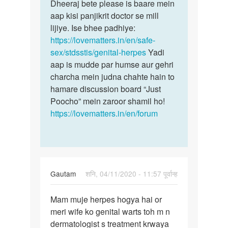
to
Dheeraj bete please is baare mein
Dheeraj
Mem
aap kisi panjikrit doctor se mill
bete
kya
lijiye. Ise bhee padhiye:
please
herpes
https://lovematters.in/en/safe-
is
humare
sex/stdsstis/genital-herpes
Yadi
baare…
left…
aap is mudde par humse aur gehri
by
charcha mein judna chahte hain to
Dheeraj
hamare discussion board “Just
Poocho” mein zaroor shamil ho!
https://lovematters.in/en/forum
Gautam
शनि, 04/11/2020 - 11:57 पूर्वान्ह
पर्मालिंक
Mam muje herpes hogya hai or
Mam
meri wife ko genital warts toh m n
muje
dermatologist s treatment krwaya
herpes