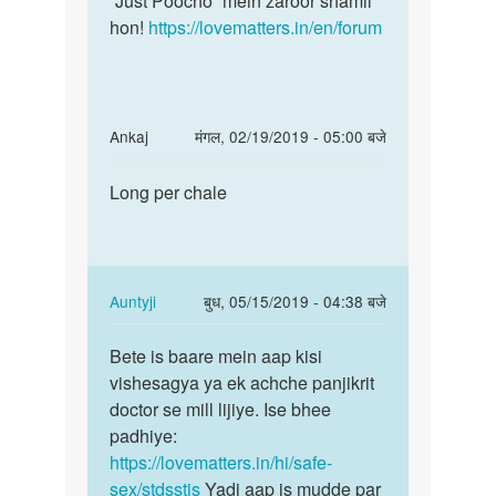
“Just Poocho” mein zaroor shamil
hon!
https://lovematters.in/en/forum
In
Ankaj
मंगल, 02/19/2019 - 05:00 बजे
reply
पर्मालिंक
to
Long per chale
Long
Mai
per
jenital
chale
harpis
Se…
In
Auntyji
बुध, 05/15/2019 - 04:38 बजे
by
reply
पर्मालिंक
manish
to
Bete is baare mein aap kisi
Bete
Long
vishesagya ya ek achche panjikrit
is
per
doctor se mill lijiye. Ise bhee
baare
chale
padhiye:
mein
by
https://lovematters.in/hi/safe-
aap
Ankaj
sex/stdsstis
Yadi aap is mudde par
kisi…