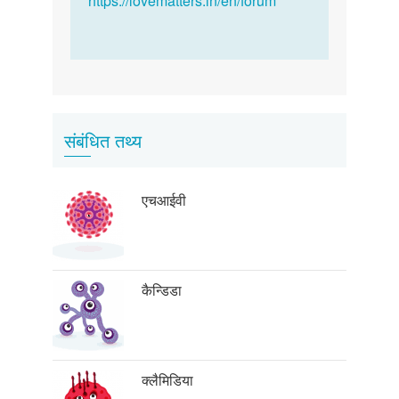
https://lovematters.in/en/forum
संबंधित तथ्य
एचआईवी
कैन्डिडा
क्लैमिडिया