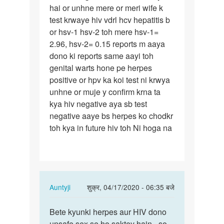
hai or unhne mere or meri wife k
hogya
test krwaye hiv vdrl hcv hepatitis b
hai
or hsv-1 hsv-2 toh mere hsv-1=
or…
2.96, hsv-2= 0.15 reports m aaya
dono ki reports same aayi toh
genital warts hone pe herpes
positive or hpv ka koi test ni krwya
unhne or muje y confirm krna ta
kya hiv negative aya sb test
negative aaye bs herpes ko chodkr
toh kya in future hiv toh Ni hoga na
In
Auntyji
शुक्र, 04/17/2020 - 06:35 बजे
reply
पर्मालिंक
to
Bete kyunki herpes aur HIV dono
Bete
Mam
unsafe sex se ho saktey hain - so
kyunki