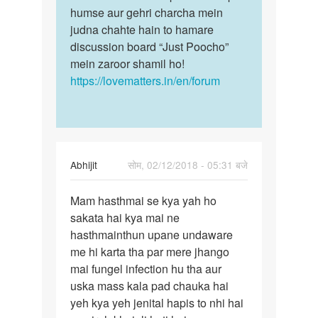
humse aur gehri charcha mein
judna chahte hain to hamare
discussion board “Just Poocho”
mein zaroor shamil ho!
https://lovematters.in/en/forum
Abhijit
सोम, 02/12/2018 - 05:31 बजे
पर्मालिंक
Mam hasthmai se kya yah ho
Mam
sakata hai kya mai ne
hasthmai
hasthmainthun upane undaware
se
me hi karta tha par mere jhango
kya
mai fungel infection hu tha aur
yah
uska mass kala pad chauka hai
ho…
yeh kya yeh jenital hapis to nhi hai