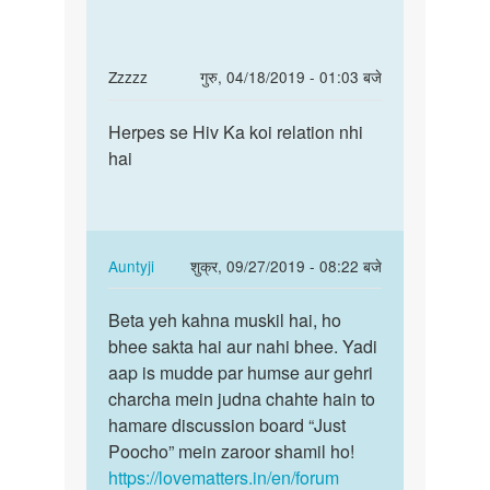
In
Zzzzz
गुरु, 04/18/2019 - 01:03 बजे
reply
पर्मालिंक
to
Herpes se Hiv Ka koi relation nhi
Herpes
Herpes
hai
se
hone
Hiv
se
Ka
Kitna
koi…
percent…
In
Auntyji
शुक्र, 09/27/2019 - 08:22 बजे
by
reply
पर्मालिंक
Ajay
to
Beta yeh kahna muskil hai, ho
Beta
kumar
Herpes
bhee sakta hai aur nahi bhee. Yadi
yeh
se
aap is mudde par humse aur gehri
kahna
Hiv
charcha mein judna chahte hain to
muskil
Ka
hamare discussion board “Just
hai,
koi…
Poocho” mein zaroor shamil ho!
…
by
https://lovematters.in/en/forum