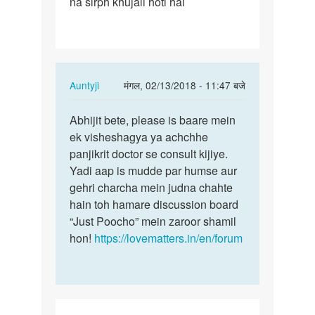
na sirph khujali hoti hai
In
Auntyji
मंगल, 02/13/2018 - 11:47 बजे
reply
पर्मालिंक
to
Abhijit bete, please is baare mein
Abhijit
Mam
ek visheshagya ya achchhe
bete,
hasthmai
panjikrit doctor se consult kijiye.
please
se
Yadi aap is mudde par humse aur
is…
kya
gehri charcha mein judna chahte
yah
hain toh hamare discussion board
ho…
“Just Poocho” mein zaroor shamil
by
hon!
https://lovematters.in/en/forum
Abhijit