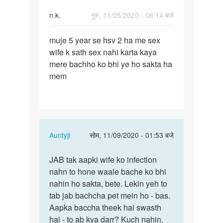
n.k.
गुरु, 11/05/2020 - 06:14 बजे
पर्मालिंक
muje 5 year se hsv 2 ha me sex
muje
wife k sath sex nahi karta kaya
5
mere bachho ko bhi ye ho sakta ha
year
mem
se
hsv
2
ha
me…
In
Auntyji
सोम, 11/09/2020 - 01:53 बजे
reply
पर्मालिंक
to
JAB tak aapki wife ko infection
JAB
muje
nahn to hone waale bache ko bhi
tak
5
nahin ho sakta, bete. Lekin yeh to
aapki
year
tab jab bachcha pet mein ho - bas.
wife
se
Aapka baccha theek hai swasth
ko…
hsv
hai - to ab kya darr? Kuch nahin.