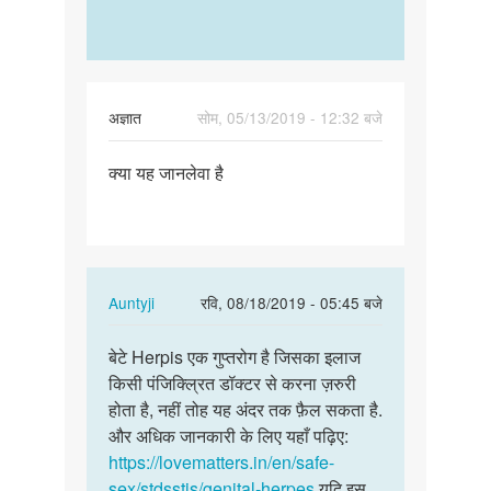
Zzzzz
अज्ञात
सोम, 05/13/2019 - 12:32 बजे
पर्मालिंक
क्या यह जानलेवा है
क्या
यह
जानलेवा
है
In
Auntyji
रवि, 08/18/2019 - 05:45 बजे
reply
पर्मालिंक
to
बेटे Herpis एक गुप्तरोग है जिसका इलाज
बेटे
क्या
किसी पंजिक्ल्रित डॉक्टर से करना ज़रुरी
Herpis
यह
होता है, नहीं तोह यह अंदर तक फ़ैल सकता है.
एक
जानलेवा
और अधिक जानकारी के लिए यहाँ पढ़िए:
गुप्तरोग
है
https://lovematters.in/en/safe-
है…
by
sex/stdsstis/genital-herpes
यदि इस