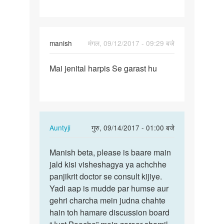
mujhe
sex
toy
manish
मंगल, 09/12/2017 - 09:29 बजे
पर्मालिंक
Mai jenital harpis Se garast hu
Mai
jenital
harpis
Se…
In
Auntyji
गुरु, 09/14/2017 - 01:00 बजे
reply
पर्मालिंक
to
Manish beta, please is baare main
Manish
Mai
jald kisi visheshagya ya achchhe
beta,
jenital
panjikrit doctor se consult kijiye.
please
harpis
Yadi aap is mudde par humse aur
is
Se…
gehri charcha mein judna chahte
baare…
by
hain toh hamare discussion board
manish