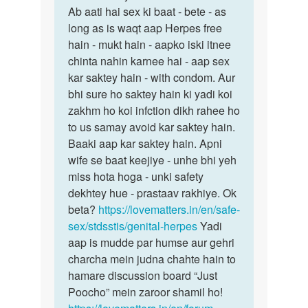
2
Ab aati hai sex ki baat - bete - as
ha
long as is waqt aap Herpes free
me…
hain - mukt hain - aapko iski itnee
by
chinta nahin karnee hai - aap sex
n.k.
kar saktey hain - with condom. Aur
bhi sure ho saktey hain ki yadi koi
zakhm ho koi infction dikh rahee ho
to us samay avoid kar saktey hain.
Baaki aap kar saktey hain. Apni
wife se baat keejiye - unhe bhi yeh
miss hota hoga - unki safety
dekhtey hue - prastaav rakhiye. Ok
beta?
https://lovematters.in/en/safe-
sex/stdsstis/genital-herpes
Yadi
aap is mudde par humse aur gehri
charcha mein judna chahte hain to
hamare discussion board “Just
Poocho” mein zaroor shamil ho!