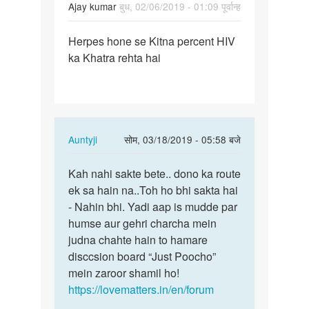
Ajay kumar
बुध, 02/06/2019 - 01:09 पूर्वान्ह
पर्मालिंक
Herpes hone se Kitna percent HIV
Herpes
ka Khatra rehta hai
hone
se
Kitna
percent…
In
Auntyji
सोम, 03/18/2019 - 05:58 बजे
reply
पर्मालिंक
to
Kah nahi sakte bete.. dono ka route
Kah
Herpes
ek sa hain na..Toh ho bhi sakta hai
nahi
hone
- Nahin bhi. Yadi aap is mudde par
sakte
se
humse aur gehri charcha mein
bete..
Kitna
judna chahte hain to hamare
dono…
percent…
disccsion board “Just Poocho”
by
mein zaroor shamil ho!
Ajay
https://lovematters.in/en/forum
kumar