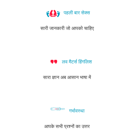
वाटर
हेपिटाइटिस-
ट्राइकोमोनिएसिस
प्यूबिक
स्कैबीज़
बैक्टीरियल
वाटर्स
बी
लाइस
वेजिनोसिस
पहली बार सेक्स
सारी जानकारी जो आपको चाहिए
लव मैटर्स हिंगलिश
सारा ज्ञान अब आसान भाषा में
गर्भावस्था
आपके सभी प्रश्नों का उत्तर