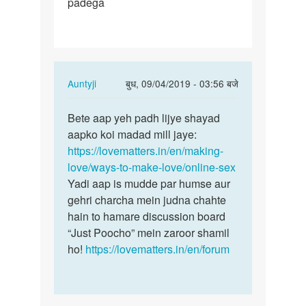
padega
sex
karne
ke
liye
kya…
In
Auntyji
बुध, 09/04/2019 - 03:56 बजे
reply
पर्मालिंक
to
Bete aap yeh padh lijye shayad
Bete
Online
aapko koi madad mill jaye:
aap
sex
https://lovematters.in/en/making-
yeh
karne
love/ways-to-make-love/online-sex
padh
ke
Yadi aap is mudde par humse aur
lijye…
liye
gehri charcha mein judna chahte
kya…
hain to hamare discussion board
by
“Just Poocho” mein zaroor shamil
ROSHAN
ho!
https://lovematters.in/en/forum