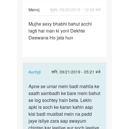
Roy
Manoj
शुक्र, 09/20/2019 - 12:26 बजे
पर्मालिंक
Mujhe sexy bhabhi bahut acchi
Mujhe
lagti hai man ki yoni Dekhte
sexy
Deewana Ho jata hun
bhabhi
bahut…
In
Auntyji
शनि, 09/21/2019 - 05:21 बजे
reply
पर्मालिंक
to
Apne se umar mein badi mahila ke
Apne
Mujhe
saath sambadh ke bare mein bahut
se
sexy
se log sochtey hain beta. Lekin
umar
bhabhi
apki is soch ke karan kahin aap
mein
bahut…
kisi badi musibat mein na padd
badi…
by
jaye isliye zara aap swayum
Manoj
chintan kar leejiye aur soch leejiye.