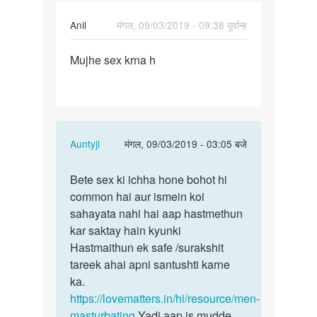
Anil
मंगल, 09/03/2019 - 09:38 पूर्वान्ह
पर्मालिंक
Mujhe sex krna h
Mujhe
sex
krna
h
In
Auntyji
मंगल, 09/03/2019 - 03:05 बजे
reply
पर्मालिंक
to
Bete sex ki ichha hone bohot hi
Bete
Mujhe
common hai aur ismein koi
sex
sex
sahayata nahi hai aap hastmethun
ki
krna
kar saktay hain kyunki
ichha
h
Hastmaithun ek safe /surakshit
hone
by
tareek ahai apni santushti karne
bohot…
Anil
ka.
https://lovematters.in/hi/resource/men-
masturbating
Yadi aap is mudde