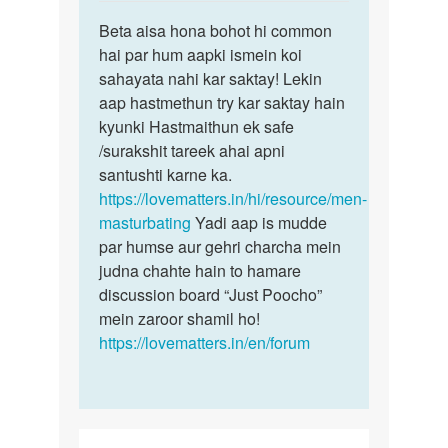
reply
पर्मालिंक
to
Beta aisa hona bohot hi common
Beta
mai
hai par hum aapki ismein koi
aisa
20
sahayata nahi kar saktay! Lekin
hona
years
aap hastmethun try kar saktay hain
bohot
ka
kyunki Hastmaithun ek safe
hi…
hu
/surakshit tareek ahai apni
mera
santushti karne ka.
bhi…
https://lovematters.in/hi/resource/men-
by
masturbating
Yadi aap is mudde
uraj
par humse aur gehri charcha mein
judna chahte hain to hamare
discussion board “Just Poocho”
mein zaroor shamil ho!
https://lovematters.in/en/forum