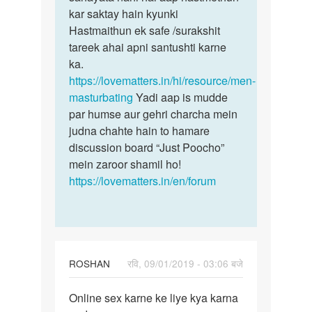
krna
kar saktay hain kyunki
ichha
hai
Hastmaithun ek safe /surakshit
hone
by
tareek ahai apni santushti karne
bohot…
Ashish
ka.
https://lovematters.in/hi/resource/men-
masturbating
Yadi aap is mudde
par humse aur gehri charcha mein
judna chahte hain to hamare
discussion board “Just Poocho”
mein zaroor shamil ho!
https://lovematters.in/en/forum
ROSHAN
रवि, 09/01/2019 - 03:06 बजे
पर्मालिंक
Online sex karne ke liye kya karna
Online