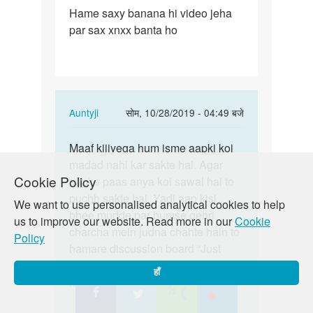
पर्मालिंक
Hame saxy banana hi video jeha
Hame
par sax xnxx banta ho
saxy
banana
hi
video…
In
Auntyji
सोम, 10/28/2019 - 04:49 बजे
reply
पर्मालिंक
to
Maaf kijiyega hum isme aapki koi
Maaf
Hame
madad nahi kar sakte hai. Agar
kijiyega
Cookie Policy
saxy
aapke paas anya koi sawal hai to
hum
banana
puchh sakte hai. Yadi aap kisi
isme
We want to use personalised analytical cookies to help
hi
bhee mudde par humse gehri
aapki…
us to improve our website. Read more in our
Cookie
video…
charcha mein judna chahte hain to
Policy
by
hamare discussion board “Just
Angadyadav
Poocho” mein zaroor shamil ho!
हाँ
https://lovematters.in/en/forum