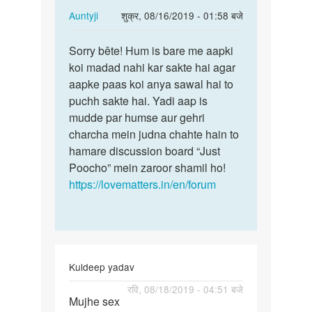
In
Auntyji
शुक्र, 08/16/2019 - 01:58 बजे
hai
reply
पर्मालिंक
to
Sorry bête! Hum is bare me aapki
Sorry
Hamko
koi madad nahi kar sakte hai agar
bête!
sex
aapke paas koi anya sawal hai to
Hum
video
puchh sakte hai. Yadi aap is
is
Chet
mudde par humse aur gehri
bare
krna
charcha mein judna chahte hain to
me…
hai
hamare discussion board “Just
by
Poocho” mein zaroor shamil ho!
Saini
https://lovematters.in/en/forum
gi
Kuldeep yadav
पर्मालिंक
रवि, 08/18/2019 - 04:51 बजे
Mujhe sex
Mujhe