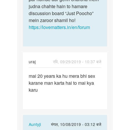
judna chahte hain to hamare
discussion board “Just Poocho”
mein zaroor shamil ho!
https://lovematters.in/en/forum
uraj
रवि, 09/29/2019 - 10:37 बजे
पर्मालिंक
mai 20 years ka hu mera bhi sex
mai
karane man karta hai to mai kya
20
karu
years
ka
hu
mera
bhi…
In
Auntyji
मंगल, 10/08/2019 - 03:12 बजे