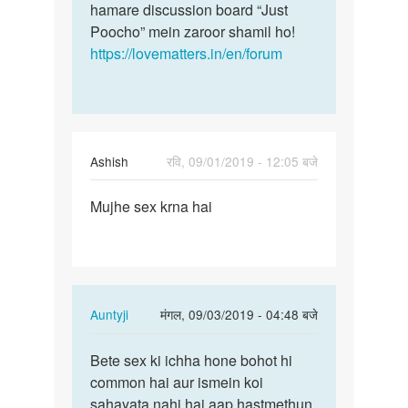
hamare discussion board “Just
Poocho” mein zaroor shamil ho!
https://lovematters.in/en/forum
Ashish
रवि, 09/01/2019 - 12:05 बजे
पर्मालिंक
Mujhe sex krna hai
Mujhe
sex
krna
hai
In
Auntyji
मंगल, 09/03/2019 - 04:48 बजे
reply
पर्मालिंक
to
Bete sex ki ichha hone bohot hi
Bete
Mujhe
common hai aur ismein koi
sex
sex
sahayata nahi hai aap hastmethun
ki