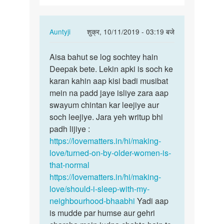
se
bahut…
In
Auntyji
शुक्र, 10/11/2019 - 03:19 बजे
reply
पर्मालिंक
to
Aisa bahut se log sochtey hain
Aisa
Mujhe
Deepak bete. Lekin apki is soch ke
bahut
sexy
karan kahin aap kisi badi musibat
se
aunty
mein na padd jaye isliye zara aap
log
or
swayum chintan kar leejiye aur
sochtey…
se
soch leejiye. Jara yeh writup bhi
bahut…
padh lijiye :
by
https://lovematters.in/hi/making-
Deepak
love/turned-on-by-older-women-is-
that-normal
https://lovematters.in/hi/making-
love/should-i-sleep-with-my-
neighbourhood-bhaabhi
Yadi aap
is mudde par humse aur gehri