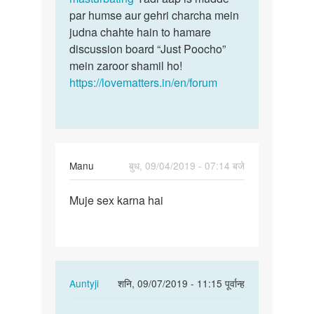
par humse aur gehri charcha mein
judna chahte hain to hamare
discussion board “Just Poocho”
mein zaroor shamil ho!
https://lovematters.in/en/forum
Manu
बुध, 09/04/2019 - 07:14 बजे
पर्मालिंक
Muje sex karna hai
Muje
sex
karna
hai
In
Auntyji
शनि, 09/07/2019 - 11:15 पूर्वान्ह
reply
पर्मालिंक