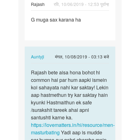
Rajash
रवि, 10/06/2019 - 12:53 पूर्वान्ह
पर्मालिंक
G muga sax karana ha
G
muga
sax
karana
ha
In
Auntyji
मंगल, 10/08/2019 - 03:13 बजे
reply
पर्मालिंक
to
Rajash bete aisa hona bohot hi
Rajash
G
common hai par hum aapki ismein
bete
muga
koi sahayata nahi kar saktay! Lekin
aisa
sax
aap hastmethun try kar saktay hain
hona
karana
kyunki Hastmaithun ek safe
bohot…
ha
/surakshit tareek ahai apni
by
santushti karne ka.
Rajash
https://lovematters.in/hi/resource/men-
masturbating
Yadi aap is mudde
par humse aur gehri charcha mein