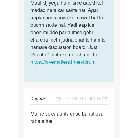
to
Maaf kijiyega hum isme aapki koi
Maaf
mei
madad nahi kar sakte hai. Agar
kijiyega
sex
aapke paas anya koi sawal hai to
hum
kbrna
puchh sakte hai. Yadi aap kisi
isme
chati
bhee mudde par humse gehri
aapki…
hu
charcha mein judna chahte hain to
ek…
hamare discussion board “Just
by
Poocho” mein zaroor shamil ho!
anamika
https://lovematters.in/en/forum
Deepak
गुरु, 10/10/2019 - 07:18 बजे
पर्मालिंक
Mujhe sexy aunty or se bahut pyar
Mujhe
rahata hai
sexy
aunty
or