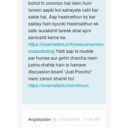
Sex
bohot hi common hai lekin hum
bete
karna
ismein aapki koi sahayata nahi kar
sex
hai
sakte hai. Aap hastmethun try kar
ki
by
saktay hain kyunki Hastmaithun ek
ichchha…
Amit
safe /surakshit tareek ahai apni
kumar
santushti karne ka.
https://lovematters.in/hi/resource/men-
masturbating
Yadi aap is mudde
par humse aur gehri charcha mein
judna chahte hain to hamare
discussion board “Just Poocho”
mein zaroor shamil ho!
https://lovematters.in/en/forum
Angadyadav
बुध, 10/23/2019 - 11:05 बजे