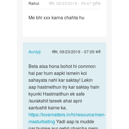
Rahul
सोम, 09/23/2019 - 09:47 पूर्वान्ह
पर्मालिंक
Me bhi xxx karna chahta hu
Me
bhi
xxx
karna
chahta
In
Auntyji
सोम, 09/23/2019 - 07:05 बजे
hu
reply
पर्मालिंक
to
Beta aisa hona bohot hi common
Beta
Me
hai par hum aapki ismein koi
aisa
bhi
sahayata nahi kar saktay! Lekin
hona
xxx
aap hastmethun try kar saktay hain
bohot
karna
kyunki Hastmaithun ek safe
hi…
chahta
/surakshit tareek ahai apni
hu
santushti karne ka.
by
https://lovematters.in/hi/resource/men-
Rahul
masturbating
Yadi aap is mudde
par humse aur gehri charcha mein