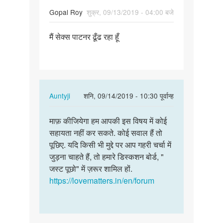
Gopal Roy
शुक्र, 09/13/2019 - 04:00 बजे
पर्मालिंक
मैं सेक्स पाटनर ढूँढ रहा हूँ
मैं
सेक्स
पाटनर
ढूँढ
रहा
In
Auntyji
शनि, 09/14/2019 - 10:30 पूर्वान्ह
हूँ
reply
पर्मालिंक
to
माफ़ कीजियेगा हम आपकी इस विषय में कोई
माफ़
मैं
सहायता नहीं कर सकते. कोई सवाल हैं तो
कीजियेगा
सेक्स
पूछिए. यदि किसी भी मुद्दे पर आप गहरी चर्चा में
हम
पाटनर
जुड़ना चाहते हैं, तो हमारे डिस्कशन बोर्ड, "
आपकी
ढूँढ
जस्ट पूछो" में ज़रूर शामिल हों.
इस
रहा
https://lovematters.in/en/forum
विषय…
हूँ
by
Gopal