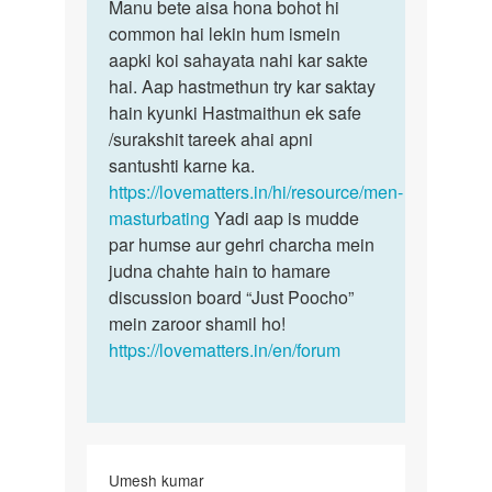
to
Manu bete aisa hona bohot hi
Manu
Muje
common hai lekin hum ismein
bete
sex
aapki koi sahayata nahi kar sakte
aisa
karna
hai. Aap hastmethun try kar saktay
hona
hai
hain kyunki Hastmaithun ek safe
bohot
by
/surakshit tareek ahai apni
hi…
Manu
santushti karne ka.
https://lovematters.in/hi/resource/men-
masturbating
Yadi aap is mudde
par humse aur gehri charcha mein
judna chahte hain to hamare
discussion board “Just Poocho”
mein zaroor shamil ho!
https://lovematters.in/en/forum
Umesh kumar