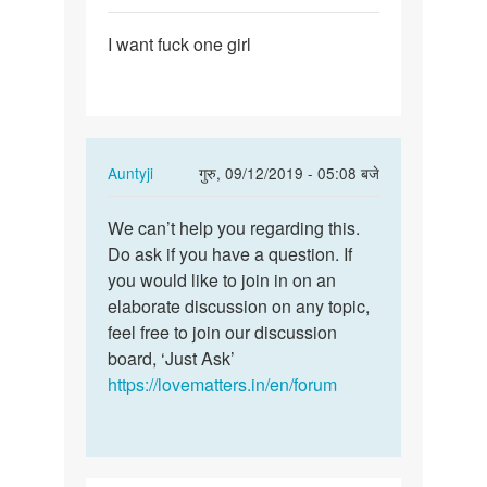
पर्मालिंक
I want fuck one girl
I
want
fuck
one
girl
In
Auntyji
गुरु, 09/12/2019 - 05:08 बजे
reply
पर्मालिंक
to
We can’t help you regarding this.
We
I
Do ask if you have a question. If
can’t
want
you would like to join in on an
help
fuck
elaborate discussion on any topic,
you
one
feel free to join our discussion
regarding…
girl
board, ‘Just Ask’
by
https://lovematters.in/en/forum
Aryan