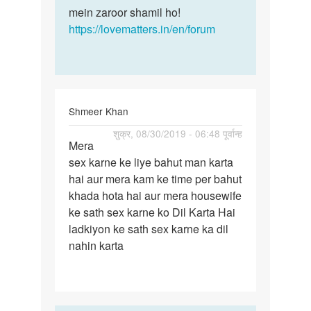
mein zaroor shamil ho!
https://lovematters.in/en/forum
Shmeer Khan
पर्मालिंक
शुक्र, 08/30/2019 - 06:48 पूर्वान्ह
Mera
Mera
sex karne ke liye bahut man karta
sex
hai aur mera kam ke time per bahut
karne
khada hota hai aur mera housewife
ke
ke sath sex karne ko Dil Karta Hai
liye
ladkiyon ke sath sex karne ka dil
bahut…
nahin karta