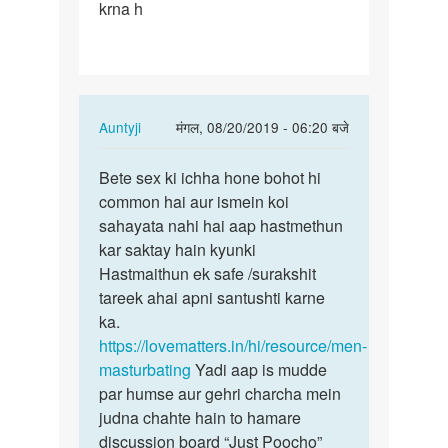
krna h
sex
krna
h
In
Auntyji
मंगल, 08/20/2019 - 06:20 बजे
reply
पर्मालिंक
to
Bete sex ki ichha hone bohot hi
Bete
Mujhe
common hai aur ismein koi
sex
sex
sahayata nahi hai aap hastmethun
ki
krna
kar saktay hain kyunki
ichha
h
Hastmaithun ek safe /surakshit
hone
by
tareek ahai apni santushti karne
bohot…
Kuldeep
ka.
yadav
https://lovematters.in/hi/resource/men-
masturbating
Yadi aap is mudde
par humse aur gehri charcha mein
judna chahte hain to hamare
discussion board “Just Poocho”