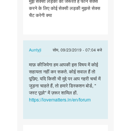
मुझे सेक्सी लड़की की जरूरत है फोन सेक्स
मुझे
करने के लिए कोई सेक्सी लड़की मुझसे सेक्स
सेक्सी
चैट करेगी क्या
लड़की
की
जरूरत
है…
In
Auntyji
सोम, 09/23/2019 - 07:04 बजे
reply
पर्मालिंक
to
माफ़ कीजियेगा हम आपकी इस विषय में कोई
माफ़
मुझे
सहायता नहीं कर सकते. कोई सवाल हैं तो
कीजियेगा
सेक्सी
पूछिए. यदि किसी भी मुद्दे पर आप गहरी चर्चा में
हम
लड़की
जुड़ना चाहते हैं, तो हमारे डिस्कशन बोर्ड, "
आपकी
की
जस्ट पूछो" में ज़रूर शामिल हों.
इस
जरूरत
https://lovematters.in/en/forum
विषय…
है…
by
Amit
pandit