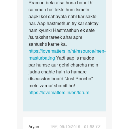
to
Pramod beta aisa hona bohot hi
Pramod
Mujhe
common hai lekin hum ismein
beta
Sex
aapki koi sahayata nahi kar sakte
aisa
Karna
hai. Aap hastmethun try kar saktay
hona
he
hain kyunki Hastmaithun ek safe
bohot…
by
/surakshit tareek ahai apni
Pramod
santushti karne ka.
Saxena
https://lovematters.in/hi/resource/men-
masturbating
Yadi aap is mudde
par humse aur gehri charcha mein
judna chahte hain to hamare
discussion board “Just Poocho”
mein zaroor shamil ho!
https://lovematters.in/en/forum
Aryan
मंगल, 09/10/2019 - 01:58 बजे