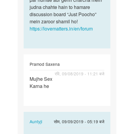
judna chahte hain to hamare
discussion board “Just Poocho”
mein zaroor shamil ho!
https://lovematters.in/en/forum
Pramod Saxena
पर्मालिंक
रवि, 09/08/2019 - 11:21 बजे
Mujhe Sex
Mujhe
Karna he
Sex
Karna
he
In
Auntyji
सोम, 09/09/2019 - 05:19 बजे
reply
पर्मालिंक