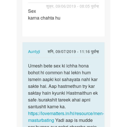
पर्मालिंक
शुक्र, 09/06/2019 - 08:05 पूर्वान्ह
Sex
Sex
karna chahta hu
karna
chahta
hu
In
Auntyji
शनि, 09/07/2019 - 11:16 पूर्वान्ह
reply
पर्मालिंक
to
Umesh bete sex ki ichha hona
Umesh
Sex
bohot hi common hai lekin hum
bete
karna
ismein aapki koi sahayata nahi kar
sex
chahta
sakte hai. Aap hastmethun try kar
ki
hu
saktay hain kyunki Hastmaithun ek
ichha
by
safe /surakshit tareek ahai apni
hona…
Umesh
santushti karne ka.
kumar
https://lovematters.in/hi/resource/men-
masturbating
Yadi aap is mudde
par humse aur gehri charcha mein