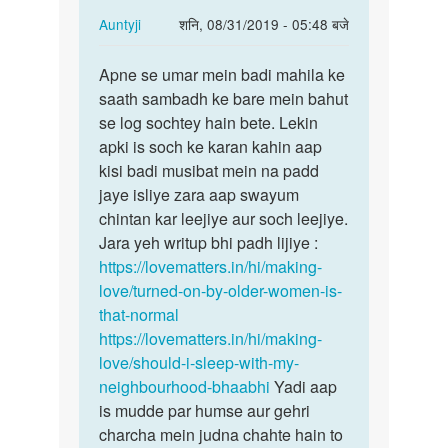
In
Auntyji
शनि, 08/31/2019 - 05:48 बजे
reply
पर्मालिंक
to
Apne se umar mein badi mahila ke
Apne
Mera
saath sambadh ke bare mein bahut
se
sex
se log sochtey hain bete. Lekin
umar
karne
apki is soch ke karan kahin aap
mein
ke
kisi badi musibat mein na padd
badi…
liye
jaye isliye zara aap swayum
bahut…
chintan kar leejiye aur soch leejiye.
by
Jara yeh writup bhi padh lijiye :
Shmeer
https://lovematters.in/hi/making-
Khan
love/turned-on-by-older-women-is-
that-normal
https://lovematters.in/hi/making-
love/should-i-sleep-with-my-
neighbourhood-bhaabhi
Yadi aap
is mudde par humse aur gehri
charcha mein judna chahte hain to