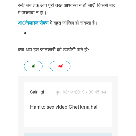
रुकें जब तक आप पूरी तरह आश्वस्त न हो जाएँ, जिससे बाद
में पछतावा न हो।
आॅनलाइन सेक्स
में बहुत जोखिम हो सकता है।
क्या आप इस जानकारी को उपयोगी पाते हैं?
हां
नहीं
Saini gi
बुध, 08/14/2019 - 09:45 बजे
पर्मालिंक
Hamko sex video Chet krna hai
Hamko
sex
video
Chet
krna