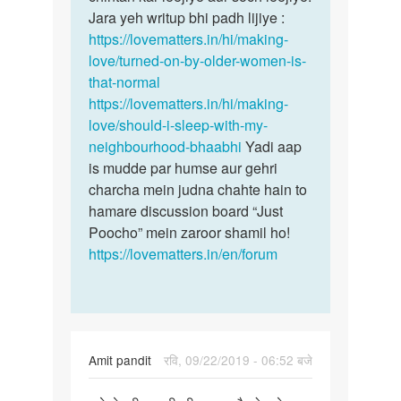
Jara yeh writup bhi padh lijiye :
https://lovematters.in/hi/making-
love/turned-on-by-older-women-is-
that-normal
https://lovematters.in/hi/making-
love/should-i-sleep-with-my-
neighbourhood-bhaabhi
Yadi aap
is mudde par humse aur gehri
charcha mein judna chahte hain to
hamare discussion board “Just
Poocho” mein zaroor shamil ho!
https://lovematters.in/en/forum
Amit pandit
रवि, 09/22/2019 - 06:52 बजे
पर्मालिंक