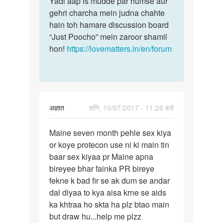
Yadi aap is mudde par humse aur
gehri charcha mein judna chahte
hain toh hamare discussion board
“Just Poocho” mein zaroor shamil
hon!
https://lovematters.in/en/forum
अज्ञात
शनि, 10/07/2017 - 11:26 बजे
पर्मालिंक
Maine seven month pehle sex kiya
Maine
or koye protecon use ni ki main tin
seven
baar sex kiyaa pr Maine apna
month
bireyee bhar fainka PR bireye
pehle
fekne k bad fir se ak dum se andar
sex…
dal diyaa to kya aisa krne se aids
ka khtraa ho skta ha plz btao main
but draw hu...help me plzz