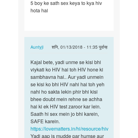
5 boy ke sath sex keya to kya hiv
5
hota hai
boy
ke
sath
sex
keya
In
Auntyji
शनि, 01/13/2018 - 11:35 पूर्वान्ह
to…
reply
पर्मालिंक
to
Kajal bete, yadi unme se kisi bhi
Kajal
5
viykati ko HIV hai toh HIV hone ki
bete,
boy
sambhavna hai.. Aur yadi unmein
yadi
ke
se kisi ko bhi HIV nahi hai toh yeh
unme
sath
nahi ho sakta lekin phir bhi kisi
se…
sex
bhee doubt mein rehne se achha
keya
hai ki ek HIV test zaroor kar lein.
to…
Saath hi sex mein jo bhi karein,
by
SAFE karein.
Kajal
https://lovematters.in/hi/resource/hiv
Yadi aap is mudde par humse aur