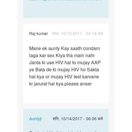
Raj kumar
मंगल, 10/10/2017 - 09:18 बजे
पर्मालिंक
Mane ek aunty Kay saath condam
Mane
laga kar sex Kiya tha main nahi
ek
Janta ki use HIV hai to mujay AAP
aunty
ye Bata de ki mujay HIV ho Sakta
Kay
hai kya or mujay HIV test karvane
saath…
ki jarurat hai kya.please anser
In
Auntyji
शनि, 10/14/2017 - 06:06 बजे
reply
पर्मालिंक