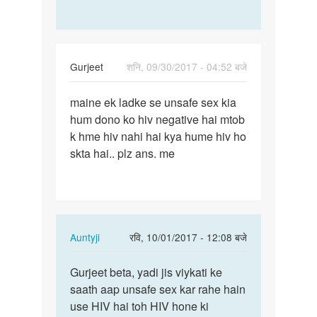
Gurjeet
शनि, 09/30/2017 - 04:52 बजे
पर्मालिंक
maine ek ladke se unsafe sex kia
maine
hum dono ko hiv negative hai mtob
ek
k hme hiv nahi hai kya hume hiv ho
ladke
skta hai.. plz ans. me
se
unsafe
sex…
In
Auntyji
रवि, 10/01/2017 - 12:08 बजे
reply
पर्मालिंक
to
Gurjeet beta, yadi jis viykati ke
Gurjeet
maine
saath aap unsafe sex kar rahe hain
beta,
ek
use HIV hai toh HIV hone ki
yadi