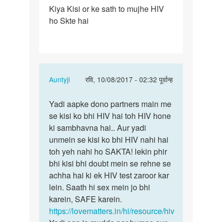
Kiya Kisi or ke sath to mujhe HIV
month
ho Skte hai
pehle
sex
Kiya…
In
Auntyji
रवि, 10/08/2017 - 02:32 पूर्वान्ह
reply
पर्मालिंक
to
Yadi aapke dono partners main me
Yadi
Mene
se kisi ko bhi HIV hai toh HIV hone
aapke
1
ki sambhavna hai.. Aur yadi
dono
month
unmein se kisi ko bhi HIV nahi hai
partners…
pehle
toh yeh nahi ho SAKTA! lekin phir
sex
bhi kisi bhi doubt mein se rehne se
Kiya…
achha hai ki ek HIV test zaroor kar
by
lein. Saath hi sex mein jo bhi
nisha
karein, SAFE karein.
https://lovematters.in/hi/resource/hiv