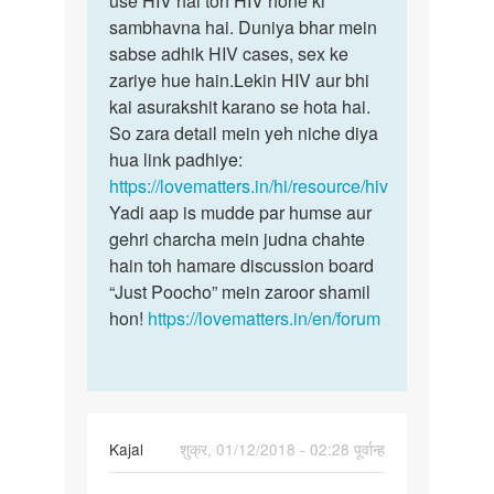
use HIV hai toh HIV hone ki
lagaye
sambhavna hai. Duniya bhar mein
jis
sex
sabse adhik HIV cases, sex ke
viykati…
kare
zariye hue hain.Lekin HIV aur bhi
to…
kai asurakshit karano se hota hai.
by
So zara detail mein yeh niche diya
verma
hua link padhiye:
ji
https://lovematters.in/hi/resource/hiv
Yadi aap is mudde par humse aur
gehri charcha mein judna chahte
hain toh hamare discussion board
“Just Poocho” mein zaroor shamil
hon!
https://lovematters.in/en/forum
Kajal
शुक्र, 01/12/2018 - 02:28 पूर्वान्ह
पर्मालिंक