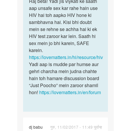
to
Raj beta! Yadi jis viykati ke saath
Raj
Mane
aap unsafe sex kar rahe hain use
beta!
ek
HIV hai toh aapko HIV hone ki
Yadi
aunty
sambhavna hai. Kisi bhi doubt
jis
Kay
mein se rehne se achha hai ki ek
viykati…
saath…
HIV test zaroor kar lein. Saath hi
by
sex mein jo bhi karein, SAFE
Raj
karein.
kumar
https://lovematters.in/hi/resource/hiv
Yadi aap is mudde par humse aur
gehri charcha mein judna chahte
hain toh hamare discussion board
“Just Poocho” mein zaroor shamil
hon!
https://lovematters.in/en/forum
dj babu
गुरु, 11/02/2017 - 11:49 पूर्वान्ह