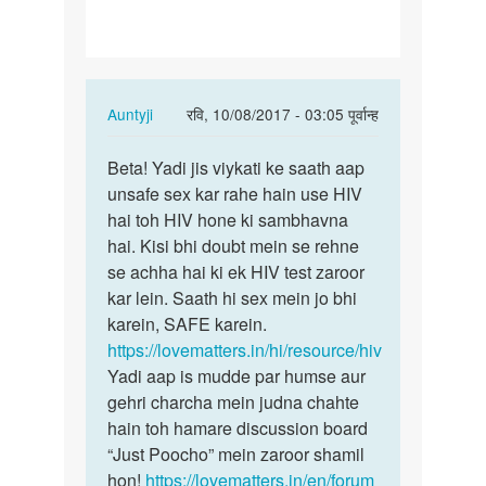
In
Auntyji
रवि, 10/08/2017 - 03:05 पूर्वान्ह
reply
पर्मालिंक
to
Beta! Yadi jis viykati ke saath aap
Beta!
Maine
unsafe sex kar rahe hain use HIV
Yadi
seven
hai toh HIV hone ki sambhavna
jis
month
hai. Kisi bhi doubt mein se rehne
viykati
pehle
se achha hai ki ek HIV test zaroor
ke…
sex…
kar lein. Saath hi sex mein jo bhi
by
karein, SAFE karein.
अज्ञात
https://lovematters.in/hi/resource/hiv
Yadi aap is mudde par humse aur
gehri charcha mein judna chahte
hain toh hamare discussion board
“Just Poocho” mein zaroor shamil
hon!
https://lovematters.in/en/forum