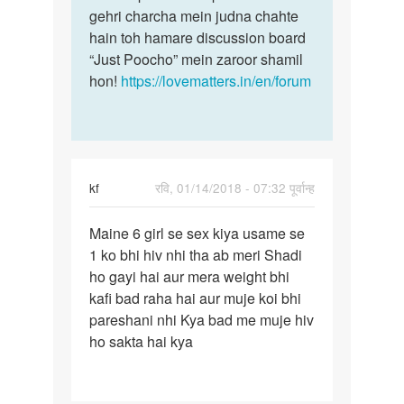
gehri charcha mein judna chahte
hain toh hamare discussion board
“Just Poocho” mein zaroor shamil
hon!
https://lovematters.in/en/forum
kf
रवि, 01/14/2018 - 07:32 पूर्वान्ह
पर्मालिंक
Maine 6 girl se sex kiya usame se
Maine
1 ko bhi hiv nhi tha ab meri Shadi
6
ho gayi hai aur mera weight bhi
girl
kafi bad raha hai aur muje koi bhi
se
pareshani nhi Kya bad me muje hiv
sex
ho sakta hai kya
kiya…