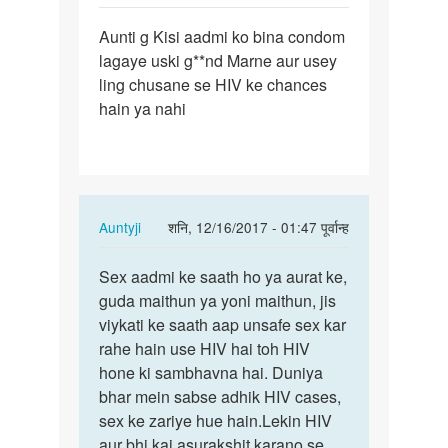
पर्मालिंक
Aunti g Kisi aadmi ko bina condom
Aunti
lagaye uski g**nd Marne aur usey
g
ling chusane se HIV ke chances
Kisi
hain ya nahi
aadmi
ko
bina…
In
Auntyji
शनि, 12/16/2017 - 01:47 पूर्वान्ह
reply
पर्मालिंक
to
Sex aadmi ke saath ho ya aurat ke,
Sex
Aunti
guda maithun ya yoni maithun, jis
aadmi
g
viykati ke saath aap unsafe sex kar
ke
Kisi
rahe hain use HIV hai toh HIV
saath
aadmi
hone ki sambhavna hai. Duniya
ho
ko
bhar mein sabse adhik HIV cases,
ya…
bina…
sex ke zariye hue hain.Lekin HIV
by
aur bhi kai asurakshit karano se