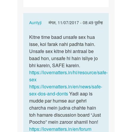
alag
mardo…
In
Auntyji
मंगल, 11/07/2017 - 08:49 पूर्वान्ह
reply
पर्मालिंक
to
Kitne time baad unsafe sex hua
Kitne
Ek
isse, koi farak nahi padhta hain.
time
larki
Unsafe sex kitne bhi antraal be
baad
ko
baad hon, unsafe hi hain isliye jo
unsafe
alag
bhi karein, SAFE karein.
sex…
alag
https://lovematters.in/hi/resource/safe-
mardo…
sex
by
https://lovematters.in/en/news/safe-
Dimpy
sex-dos-and-donts
Yadi aap is
mudde par humse aur gehri
charcha mein judna chahte hain
toh hamare discussion board “Just
Poocho” mein zaroor shamil hon!
https://lovematters.in/en/forum