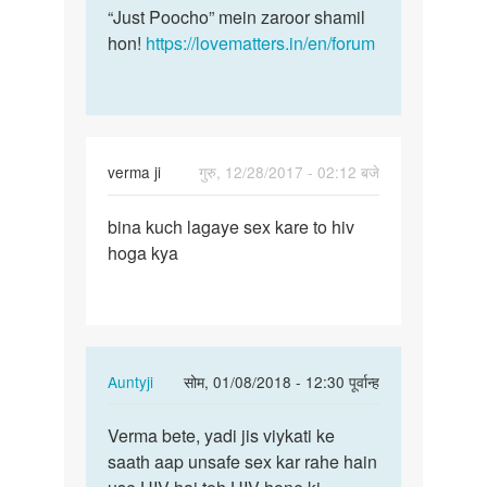
“Just Poocho” mein zaroor shamil
hon!
https://lovematters.in/en/forum
verma ji
गुरु, 12/28/2017 - 02:12 बजे
पर्मालिंक
bina kuch lagaye sex kare to hiv
bina
hoga kya
kuch
lagaye
sex
kare
to…
In
Auntyji
सोम, 01/08/2018 - 12:30 पूर्वान्ह
reply
पर्मालिंक
to
Verma bete, yadi jis viykati ke
Verma
bina
saath aap unsafe sex kar rahe hain
bete,
kuch
yadi