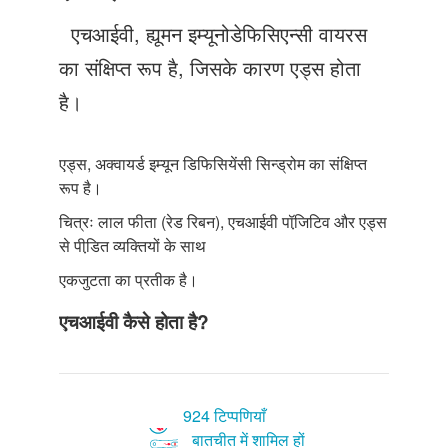
Just Poocho
एचआईवी, ह्यूमन इम्यूनोडेफिसिएन्सी वायरस
संपर्क करें
का संक्षिप्त रूप है, जिसके कारण एड्स होता
है।
एड्स, अक्वायर्ड इम्यून डिफिसियेंसी सिन्ड्रोम का संक्षिप्त
रूप है।
चित्रः लाल फीता (रेड रिबन), एचआईवी पॉजि़टिव और एड्स
से पीडि़त व्यक्तियों के साथ
एकजुटता का प्रतीक है।
एचआईवी कैसे होता है?
924 टिप्पणियाँ
बातचीत में शामिल हों