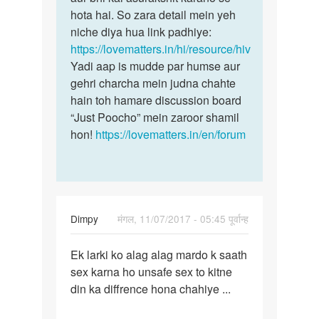
dj
hota hai. So zara detail mein yeh
babu
niche diya hua link padhiye:
https://lovematters.in/hi/resource/hiv
Yadi aap is mudde par humse aur
gehri charcha mein judna chahte
hain toh hamare discussion board
“Just Poocho” mein zaroor shamil
hon!
https://lovematters.in/en/forum
Dimpy
मंगल, 11/07/2017 - 05:45 पूर्वान्ह
पर्मालिंक
Ek larki ko alag alag mardo k saath
Ek
sex karna ho unsafe sex to kitne
larki
din ka diffrence hona chahiye ...
ko
alag