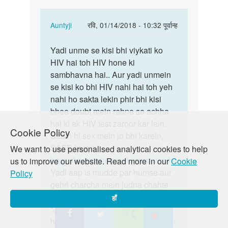
In
Auntyji
रवि, 01/14/2018 - 10:32 पूर्वान्ह
reply
पर्मालिंक
to
Yadi unme se kisi bhi viykati ko
Yadi
Maine
HIV hai toh HIV hone ki
unme
6
sambhavna hai.. Aur yadi unmein
se
girl
se kisi ko bhi HIV nahi hai toh yeh
kisi
se
nahi ho sakta lekin phir bhi kisi
bhi…
sex
bhee doubt mein rehne se achha
kiya…
hai ki ek HIV test zaroor kar lein.
Cookie Policy
by
Saath hi sex mein jo bhi karein,
kf
SAFE karein.
We want to use personalised analytical cookies to help
https://lovematters.in/hi/resource/hiv
us to improve our website. Read more in our
Cookie
Yadi aap is mudde par humse aur
Policy
gehri charcha mein judna chahte
hain toh hamare discussion board
हाँ
“Just Poocho” mein zaroor shamil
hon!
https://lovematters.in/en/forum