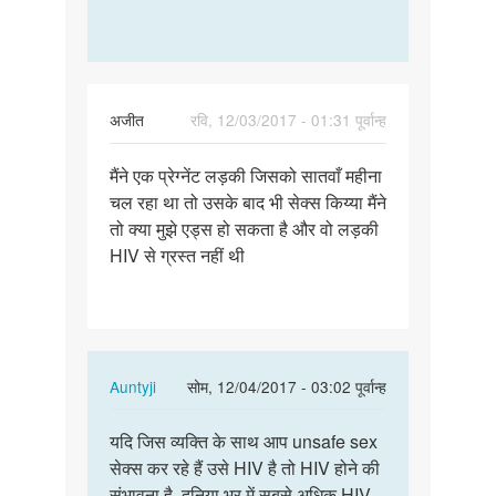
अजीत
रवि, 12/03/2017 - 01:31 पूर्वान्ह
पर्मालिंक
मैंने एक प्रेग्नेंट लड़की जिसको सातवाँ महीना
मैंने
चल रहा था तो उसके बाद भी सेक्स किय्या मैंने
एक
तो क्या मुझे एड्स हो सकता है और वो लड़की
प्रेग्नेंट
HIV से ग्रस्त नहीं थी
लड़की…
In
Auntyji
सोम, 12/04/2017 - 03:02 पूर्वान्ह
reply
पर्मालिंक
to
यदि जिस व्यक्ति के साथ आप unsafe sex
यदि
मैंने
सेक्स कर रहे हैं उसे HIV है तो HIV होने की
जिस
एक
संभावना है. दुनिया भर में सबसे अधिक HIV
व्यक्ति