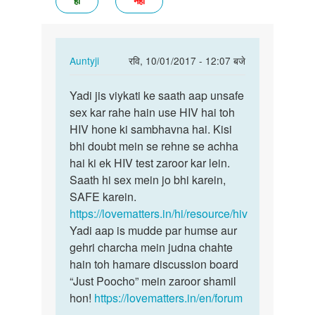
हां
नहीं
In
Auntyji
रवि, 10/01/2017 - 12:07 बजे
reply
पर्मालिंक
to
Yadi jis viykati ke saath aap unsafe
Yadi
Mene
sex kar rahe hain use HIV hai toh
jis
sirf
HIV hone ki sambhavna hai. Kisi
viykati
ek
bhi doubt mein se rehne se achha
ke
br
hai ki ek HIV test zaroor kar lein.
saath…
bina
Saath hi sex mein jo bhi karein,
condom…
SAFE karein.
by
https://lovematters.in/hi/resource/hiv
Rocky
Yadi aap is mudde par humse aur
gehri charcha mein judna chahte
hain toh hamare discussion board
“Just Poocho” mein zaroor shamil
hon!
https://lovematters.in/en/forum