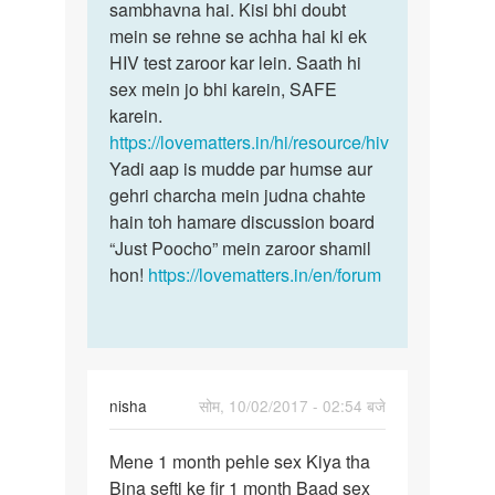
ladke
sambhavna hai. Kisi bhi doubt
jis…
se
mein se rehne se achha hai ki ek
unsafe
HIV test zaroor kar lein. Saath hi
sex…
sex mein jo bhi karein, SAFE
by
karein.
Gurjeet
https://lovematters.in/hi/resource/hiv
Yadi aap is mudde par humse aur
gehri charcha mein judna chahte
hain toh hamare discussion board
“Just Poocho” mein zaroor shamil
hon!
https://lovematters.in/en/forum
nisha
सोम, 10/02/2017 - 02:54 बजे
पर्मालिंक
Mene 1 month pehle sex Kiya tha
Mene
Bina sefti ke fir 1 month Baad sex
1