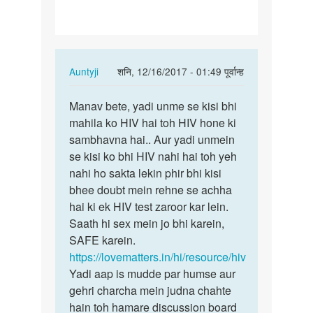
ke
sath
sex…
In
Auntyji
शनि, 12/16/2017 - 01:49 पूर्वान्ह
reply
पर्मालिंक
to
Manav bete, yadi unme se kisi bhi
Manav
Mam
mahila ko HIV hai toh HIV hone ki
bete,
m
sambhavna hai.. Aur yadi unmein
yadi
do
se kisi ko bhi HIV nahi hai toh yeh
unme
female
nahi ho sakta lekin phir bhi kisi
se…
ke
bhee doubt mein rehne se achha
sath
hai ki ek HIV test zaroor kar lein.
sex…
Saath hi sex mein jo bhi karein,
by
SAFE karein.
Manav
https://lovematters.in/hi/resource/hiv
Yadi aap is mudde par humse aur
gehri charcha mein judna chahte
hain toh hamare discussion board