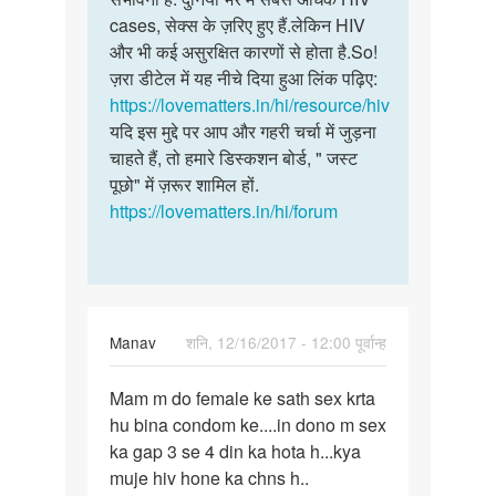
प्रेग्नेंट
cases, सेक्स के ज़रिए हुए हैं.लेकिन HIV
के
लड़की…
और भी कई असुरक्षित कारणों से होता है.So!
साथ
by
ज़रा डीटेल में यह नीचे दिया हुआ लिंक पढ़िए:
आप…
अजीत
https://lovematters.in/hi/resource/hiv
यदि इस मुद्दे पर आप और गहरी चर्चा में जुड़ना
चाहते हैं, तो हमारे डिस्कशन बोर्ड, " जस्ट
पूछो" में ज़रूर शामिल हों.
https://lovematters.in/hi/forum
Manav
शनि, 12/16/2017 - 12:00 पूर्वान्ह
पर्मालिंक
Mam m do female ke sath sex krta
Mam
hu bina condom ke....in dono m sex
m
ka gap 3 se 4 din ka hota h...kya
do
muje hiv hone ka chns h..
female