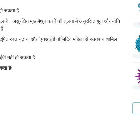
 हो सकता है।
िल है। असुरक्षित मुख मैथुन करने की तुलना में असुरक्षित गुदा और योनि
 है।
, दूषित रक्त चढ़ाना और ’एचआईवी पॉजि़टिव महिला से स्तनपान शामिल
।
ईवी नहीं हो सकता है।
कता हैः
वाट
हेप
ट्र
प्यू
स्कै
बैक्
वाटर
बी
ला
वेज