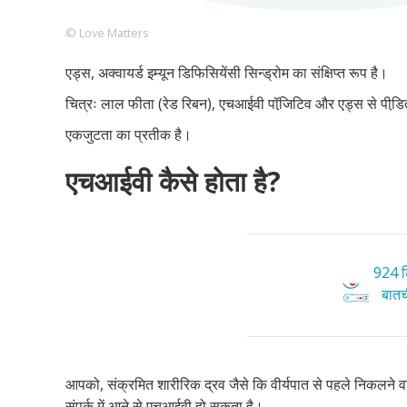
© Love Matters
एड्स, अक्वायर्ड इम्यून डिफिसियेंसी सिन्ड्रोम का संक्षिप्त रूप है।
Footer
हमारे सिद्धांत
Just Poocho
संपर्क करें
चित्रः लाल फीता (रेड रिबन), एचआईवी पॉजि़टिव और एड्स से पीडि़त 
Company
एकजुटता का प्रतीक है।
एचआईवी कैसे होता है?
924 टि
बातची
आपको, संक्रमित शारीरिक द्रव जैसे कि वीर्यपात से पहले निकलने वाले
संपर्क में आने से एचआईवी हो सकता है।