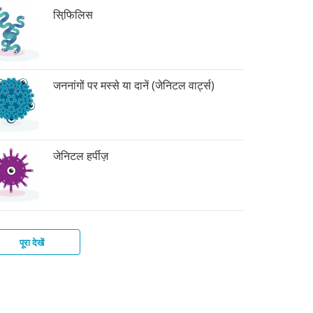
सिफि़लिस
जननांगों पर मस्से या दानें (जेनिटल वार्ट्स)
जेनिटल हर्पीज़
पूरा देखें
र
िटाइटिस-
ाइकोमोनिएसिस
बिक
बीज़
टीरियल
्स
इस
िनोसिस