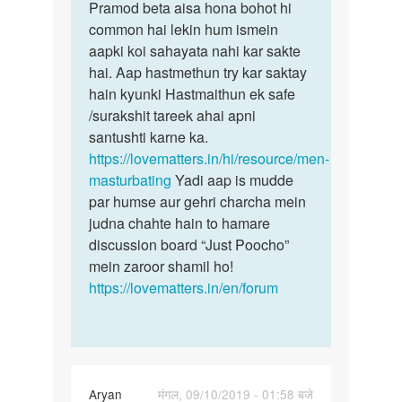
to
Pramod beta aisa hona bohot hi
Pramod
Mujhe
common hai lekin hum ismein
beta
Sex
aapki koi sahayata nahi kar sakte
aisa
Karna
hai. Aap hastmethun try kar saktay
hona
he
hain kyunki Hastmaithun ek safe
bohot…
by
/surakshit tareek ahai apni
Pramod
santushti karne ka.
Saxena
https://lovematters.in/hi/resource/men-
masturbating
Yadi aap is mudde
par humse aur gehri charcha mein
judna chahte hain to hamare
discussion board “Just Poocho”
mein zaroor shamil ho!
https://lovematters.in/en/forum
Aryan
मंगल, 09/10/2019 - 01:58 बजे