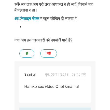
रुकें जब तक आप पूरी तरह आश्वस्त न हो जाएँ, जिससे बाद
में पछतावा न हो।
आॅनलाइन सेक्स
में बहुत जोखिम हो सकता है।
क्या आप इस जानकारी को उपयोगी पाते हैं?
हां
नहीं
Saini gi
बुध, 08/14/2019 - 09:45 बजे
पर्मालिंक
Hamko sex video Chet krna hai
Hamko
sex
video
Chet
krna