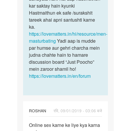
krna
kar saktay hain kyunki
ichha
hai
Hastmaithun ek safe /surakshit
hone
by
tareek ahai apni santushti karne
bohot…
Ashish
ka.
https://lovematters.in/hi/resource/men-
masturbating
Yadi aap is mudde
par humse aur gehri charcha mein
judna chahte hain to hamare
discussion board “Just Poocho”
mein zaroor shamil ho!
https://lovematters.in/en/forum
ROSHAN
रवि, 09/01/2019 - 03:06 बजे
पर्मालिंक
Online sex karne ke liye kya karna
Online