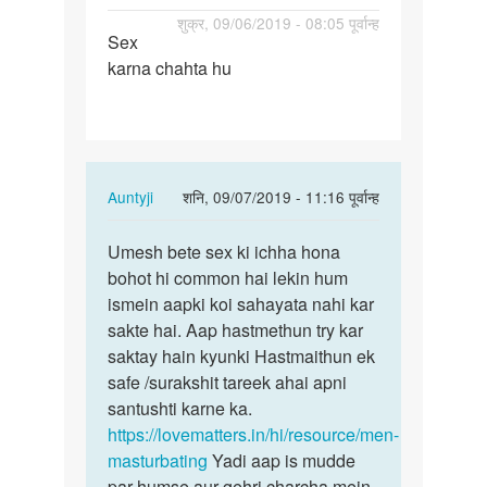
पर्मालिंक
शुक्र, 09/06/2019 - 08:05 पूर्वान्ह
Sex
Sex
karna chahta hu
karna
chahta
hu
In
Auntyji
शनि, 09/07/2019 - 11:16 पूर्वान्ह
reply
पर्मालिंक
to
Umesh bete sex ki ichha hona
Umesh
Sex
bohot hi common hai lekin hum
bete
karna
ismein aapki koi sahayata nahi kar
sex
chahta
sakte hai. Aap hastmethun try kar
ki
hu
saktay hain kyunki Hastmaithun ek
ichha
by
safe /surakshit tareek ahai apni
hona…
Umesh
santushti karne ka.
kumar
https://lovematters.in/hi/resource/men-
masturbating
Yadi aap is mudde
par humse aur gehri charcha mein