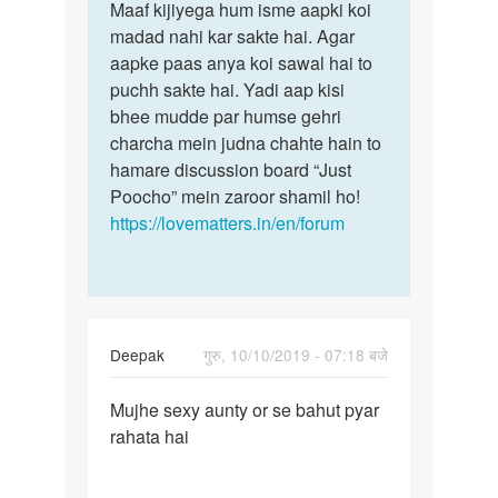
to
Maaf kijiyega hum isme aapki koi
Maaf
mei
madad nahi kar sakte hai. Agar
kijiyega
sex
aapke paas anya koi sawal hai to
hum
kbrna
puchh sakte hai. Yadi aap kisi
isme
chati
bhee mudde par humse gehri
aapki…
hu
charcha mein judna chahte hain to
ek…
hamare discussion board “Just
by
Poocho” mein zaroor shamil ho!
anamika
https://lovematters.in/en/forum
Deepak
गुरु, 10/10/2019 - 07:18 बजे
पर्मालिंक
Mujhe sexy aunty or se bahut pyar
Mujhe
rahata hai
sexy
aunty
or