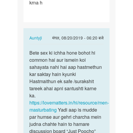
krna h
sex
krna
h
In
Auntyji
मंगल, 08/20/2019 - 06:20 बजे
reply
पर्मालिंक
to
Bete sex ki ichha hone bohot hi
Bete
Mujhe
common hai aur ismein koi
sex
sex
sahayata nahi hai aap hastmethun
ki
krna
kar saktay hain kyunki
ichha
h
Hastmaithun ek safe /surakshit
hone
by
tareek ahai apni santushti karne
bohot…
Kuldeep
ka.
yadav
https://lovematters.in/hi/resource/men-
masturbating
Yadi aap is mudde
par humse aur gehri charcha mein
judna chahte hain to hamare
discussion board “Just Poocho”