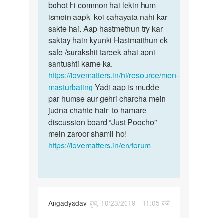
Sex
bohot hi common hai lekin hum
bete
karna
ismein aapki koi sahayata nahi kar
sex
hai
sakte hai. Aap hastmethun try kar
ki
by
saktay hain kyunki Hastmaithun ek
ichchha…
Amit
safe /surakshit tareek ahai apni
kumar
santushti karne ka.
https://lovematters.in/hi/resource/men-
masturbating
Yadi aap is mudde
par humse aur gehri charcha mein
judna chahte hain to hamare
discussion board “Just Poocho”
mein zaroor shamil ho!
https://lovematters.in/en/forum
Angadyadav
बुध, 10/23/2019 - 11:05 बजे