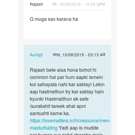
Rajash
रवि, 10/06/2019 - 12:53 पूर्वान्ह
पर्मालिंक
G muga sax karana ha
G
muga
sax
karana
ha
In
Auntyji
मंगल, 10/08/2019 - 03:13 बजे
reply
पर्मालिंक
to
Rajash bete aisa hona bohot hi
Rajash
G
common hai par hum aapki ismein
bete
muga
koi sahayata nahi kar saktay! Lekin
aisa
sax
aap hastmethun try kar saktay hain
hona
karana
kyunki Hastmaithun ek safe
bohot…
ha
/surakshit tareek ahai apni
by
santushti karne ka.
Rajash
https://lovematters.in/hi/resource/men-
masturbating
Yadi aap is mudde
par humse aur gehri charcha mein