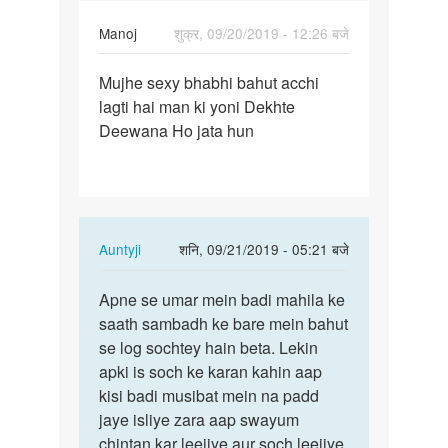
Roy
Manoj
शुक्र, 09/20/2019 - 12:26 बजे
पर्मालिंक
Mujhe sexy bhabhi bahut acchi
Mujhe
lagti hai man ki yoni Dekhte
sexy
Deewana Ho jata hun
bhabhi
bahut…
In
Auntyji
शनि, 09/21/2019 - 05:21 बजे
reply
पर्मालिंक
to
Apne se umar mein badi mahila ke
Apne
Mujhe
saath sambadh ke bare mein bahut
se
sexy
se log sochtey hain beta. Lekin
umar
bhabhi
apki is soch ke karan kahin aap
mein
bahut…
kisi badi musibat mein na padd
badi…
by
jaye isliye zara aap swayum
Manoj
chintan kar leejiye aur soch leejiye.