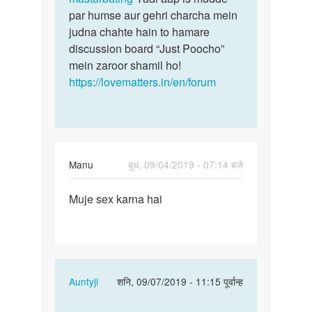
par humse aur gehri charcha mein
judna chahte hain to hamare
discussion board “Just Poocho”
mein zaroor shamil ho!
https://lovematters.in/en/forum
Manu
बुध, 09/04/2019 - 07:14 बजे
पर्मालिंक
Muje sex karna hai
Muje
sex
karna
hai
In
Auntyji
शनि, 09/07/2019 - 11:15 पूर्वान्ह
reply
पर्मालिंक