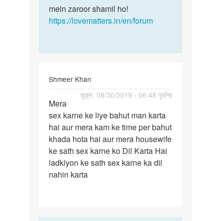
mein zaroor shamil ho!
https://lovematters.in/en/forum
Shmeer Khan
पर्मालिंक
शुक्र, 08/30/2019 - 06:48 पूर्वान्ह
Mera
Mera
sex karne ke liye bahut man karta
sex
hai aur mera kam ke time per bahut
karne
khada hota hai aur mera housewife
ke
ke sath sex karne ko Dil Karta Hai
liye
ladkiyon ke sath sex karne ka dil
bahut…
nahin karta