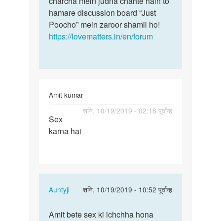
charcha mein judna chahte hain to
hamare discussion board “Just
Poocho” mein zaroor shamil ho!
https://lovematters.in/en/forum
Amit kumar
पर्मालिंक
शनि, 10/19/2019 - 02:18 पूर्वान्ह
Sex
Sex
karna hai
karna
hai
In
Auntyji
शनि, 10/19/2019 - 10:52 पूर्वान्ह
reply
पर्मालिंक
to
Amit bete sex ki ichchha hona
Amit