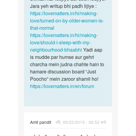
Jara yeh writup bhi padh lijiye :
https://lovematters.in/hi/making-
love/turned-on-by-older-women-is-
that-normal
https://lovematters.in/hi/making-
love/should-i-sleep-with-my-
neighbourhood-bhaabhi
Yadi aap
is mudde par humse aur gehri
charcha mein judna chahte hain to
hamare discussion board “Just
Poocho” mein zaroor shamil ho!
https://lovematters.in/en/forum
Amit pandit
रवि, 09/22/2019 - 06:52 बजे
पर्मालिंक