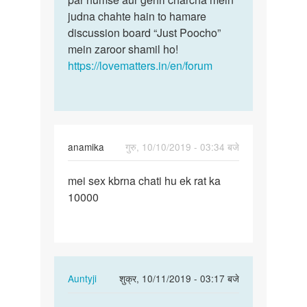
judna chahte hain to hamare
discussion board “Just Poocho”
mein zaroor shamil ho!
https://lovematters.in/en/forum
anamika
गुरु, 10/10/2019 - 03:34 बजे
पर्मालिंक
mei sex kbrna chati hu ek rat ka
mei
10000
sex
kbrna
chati
hu
ek…
In
Auntyji
शुक्र, 10/11/2019 - 03:17 बजे
reply
पर्मालिंक