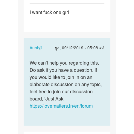
पर्मालिंक
I want fuck one girl
I
want
fuck
one
girl
In
Auntyji
गुरु, 09/12/2019 - 05:08 बजे
reply
पर्मालिंक
to
We can’t help you regarding this.
We
I
Do ask if you have a question. If
can’t
want
you would like to join in on an
help
fuck
elaborate discussion on any topic,
you
one
feel free to join our discussion
regarding…
girl
board, ‘Just Ask’
by
https://lovematters.in/en/forum
Aryan