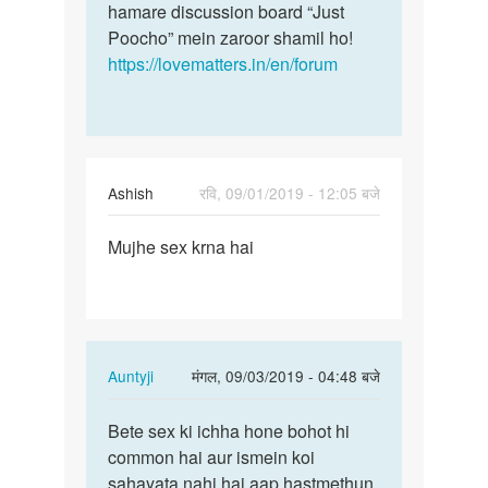
hamare discussion board “Just
Poocho” mein zaroor shamil ho!
https://lovematters.in/en/forum
Ashish
रवि, 09/01/2019 - 12:05 बजे
पर्मालिंक
Mujhe sex krna hai
Mujhe
sex
krna
hai
In
Auntyji
मंगल, 09/03/2019 - 04:48 बजे
reply
पर्मालिंक
to
Bete sex ki ichha hone bohot hi
Bete
Mujhe
common hai aur ismein koi
sex
sex
sahayata nahi hai aap hastmethun
ki