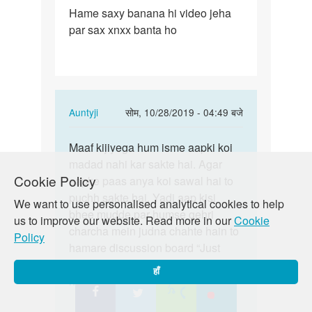
पर्मालिंक
Hame saxy banana hi video jeha
Hame
par sax xnxx banta ho
saxy
banana
hi
video…
In
Auntyji
सोम, 10/28/2019 - 04:49 बजे
reply
पर्मालिंक
to
Maaf kijiyega hum isme aapki koi
Maaf
Hame
madad nahi kar sakte hai. Agar
kijiyega
Cookie Policy
saxy
aapke paas anya koi sawal hai to
hum
banana
puchh sakte hai. Yadi aap kisi
isme
We want to use personalised analytical cookies to help
hi
bhee mudde par humse gehri
aapki…
us to improve our website. Read more in our
Cookie
video…
charcha mein judna chahte hain to
Policy
by
hamare discussion board “Just
Angadyadav
Poocho” mein zaroor shamil ho!
हाँ
https://lovematters.in/en/forum