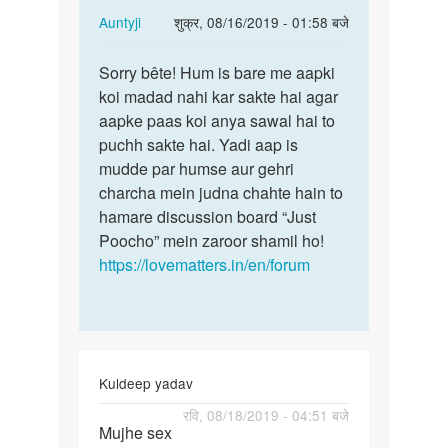
In
Auntyji
शुक्र, 08/16/2019 - 01:58 बजे
hai
reply
पर्मालिंक
to
Sorry bête! Hum is bare me aapki
Sorry
Hamko
koi madad nahi kar sakte hai agar
bête!
sex
aapke paas koi anya sawal hai to
Hum
video
puchh sakte hai. Yadi aap is
is
Chet
mudde par humse aur gehri
bare
krna
charcha mein judna chahte hain to
me…
hai
hamare discussion board “Just
by
Poocho” mein zaroor shamil ho!
Saini
https://lovematters.in/en/forum
gi
Kuldeep yadav
पर्मालिंक
रवि, 08/18/2019 - 04:51 बजे
Mujhe sex
Mujhe