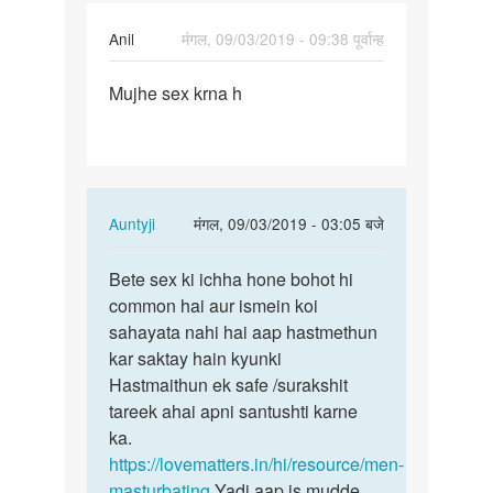
Anil
मंगल, 09/03/2019 - 09:38 पूर्वान्ह
पर्मालिंक
Mujhe sex krna h
Mujhe
sex
krna
h
In
Auntyji
मंगल, 09/03/2019 - 03:05 बजे
reply
पर्मालिंक
to
Bete sex ki ichha hone bohot hi
Bete
Mujhe
common hai aur ismein koi
sex
sex
sahayata nahi hai aap hastmethun
ki
krna
kar saktay hain kyunki
ichha
h
Hastmaithun ek safe /surakshit
hone
by
tareek ahai apni santushti karne
bohot…
Anil
ka.
https://lovematters.in/hi/resource/men-
masturbating
Yadi aap is mudde