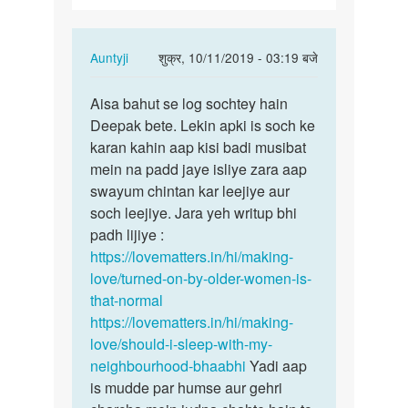
se
bahut…
In
Auntyji
शुक्र, 10/11/2019 - 03:19 बजे
reply
पर्मालिंक
to
Aisa bahut se log sochtey hain
Aisa
Mujhe
Deepak bete. Lekin apki is soch ke
bahut
sexy
karan kahin aap kisi badi musibat
se
aunty
mein na padd jaye isliye zara aap
log
or
swayum chintan kar leejiye aur
sochtey…
se
soch leejiye. Jara yeh writup bhi
bahut…
padh lijiye :
by
https://lovematters.in/hi/making-
Deepak
love/turned-on-by-older-women-is-
that-normal
https://lovematters.in/hi/making-
love/should-i-sleep-with-my-
neighbourhood-bhaabhi
Yadi aap
is mudde par humse aur gehri