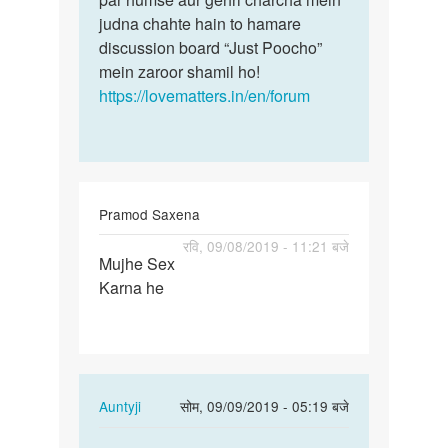
judna chahte hain to hamare
discussion board “Just Poocho”
mein zaroor shamil ho!
https://lovematters.in/en/forum
Pramod Saxena
पर्मालिंक
रवि, 09/08/2019 - 11:21 बजे
Mujhe Sex
Mujhe
Karna he
Sex
Karna
he
In
Auntyji
सोम, 09/09/2019 - 05:19 बजे
reply
पर्मालिंक