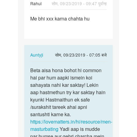
Rahul
सोम, 09/23/2019 - 09:47 पूर्वान्ह
पर्मालिंक
Me bhi xxx karna chahta hu
Me
bhi
xxx
karna
chahta
In
Auntyji
सोम, 09/23/2019 - 07:05 बजे
hu
reply
पर्मालिंक
to
Beta aisa hona bohot hi common
Beta
Me
hai par hum aapki ismein koi
aisa
bhi
sahayata nahi kar saktay! Lekin
hona
xxx
aap hastmethun try kar saktay hain
bohot
karna
kyunki Hastmaithun ek safe
hi…
chahta
/surakshit tareek ahai apni
hu
santushti karne ka.
by
https://lovematters.in/hi/resource/men-
Rahul
masturbating
Yadi aap is mudde
par humse aur gehri charcha mein