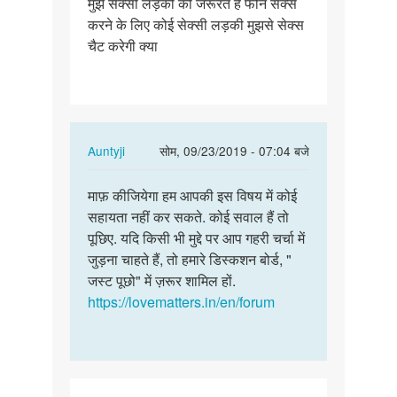
मुझे सेक्सी लड़की की जरूरत है फोन सेक्स
मुझे
करने के लिए कोई सेक्सी लड़की मुझसे सेक्स
सेक्सी
चैट करेगी क्या
लड़की
की
जरूरत
है…
In
Auntyji
सोम, 09/23/2019 - 07:04 बजे
reply
पर्मालिंक
to
माफ़ कीजियेगा हम आपकी इस विषय में कोई
माफ़
मुझे
सहायता नहीं कर सकते. कोई सवाल हैं तो
कीजियेगा
सेक्सी
पूछिए. यदि किसी भी मुद्दे पर आप गहरी चर्चा में
हम
लड़की
जुड़ना चाहते हैं, तो हमारे डिस्कशन बोर्ड, "
आपकी
की
जस्ट पूछो" में ज़रूर शामिल हों.
इस
जरूरत
https://lovematters.in/en/forum
विषय…
है…
by
Amit
pandit