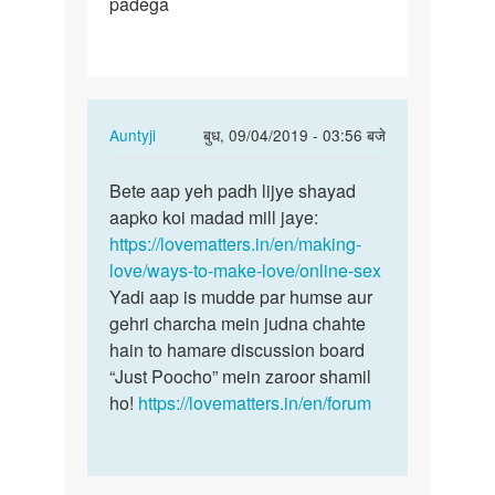
padega
sex
karne
ke
liye
kya…
In
Auntyji
बुध, 09/04/2019 - 03:56 बजे
reply
पर्मालिंक
to
Bete aap yeh padh lijye shayad
Bete
Online
aapko koi madad mill jaye:
aap
sex
https://lovematters.in/en/making-
yeh
karne
love/ways-to-make-love/online-sex
padh
ke
Yadi aap is mudde par humse aur
lijye…
liye
gehri charcha mein judna chahte
kya…
hain to hamare discussion board
by
“Just Poocho” mein zaroor shamil
ROSHAN
ho!
https://lovematters.in/en/forum