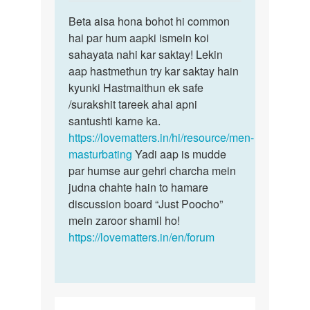
reply
पर्मालिंक
to
Beta aisa hona bohot hi common
Beta
mai
hai par hum aapki ismein koi
aisa
20
sahayata nahi kar saktay! Lekin
hona
years
aap hastmethun try kar saktay hain
bohot
ka
kyunki Hastmaithun ek safe
hi…
hu
/surakshit tareek ahai apni
mera
santushti karne ka.
bhi…
https://lovematters.in/hi/resource/men-
by
masturbating
Yadi aap is mudde
uraj
par humse aur gehri charcha mein
judna chahte hain to hamare
discussion board “Just Poocho”
mein zaroor shamil ho!
https://lovematters.in/en/forum