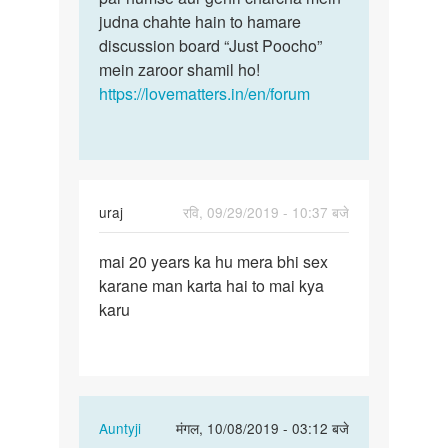
judna chahte hain to hamare
discussion board “Just Poocho”
mein zaroor shamil ho!
https://lovematters.in/en/forum
uraj
रवि, 09/29/2019 - 10:37 बजे
पर्मालिंक
mai 20 years ka hu mera bhi sex
mai
karane man karta hai to mai kya
20
karu
years
ka
hu
mera
bhi…
In
Auntyji
मंगल, 10/08/2019 - 03:12 बजे