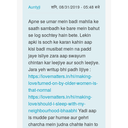
In
Auntyji
शनि, 08/31/2019 - 05:48 बजे
reply
पर्मालिंक
to
Apne se umar mein badi mahila ke
Apne
Mera
saath sambadh ke bare mein bahut
se
sex
se log sochtey hain bete. Lekin
umar
karne
apki is soch ke karan kahin aap
mein
ke
kisi badi musibat mein na padd
badi…
liye
jaye isliye zara aap swayum
bahut…
chintan kar leejiye aur soch leejiye.
by
Jara yeh writup bhi padh lijiye :
Shmeer
https://lovematters.in/hi/making-
Khan
love/turned-on-by-older-women-is-
that-normal
https://lovematters.in/hi/making-
love/should-i-sleep-with-my-
neighbourhood-bhaabhi
Yadi aap
is mudde par humse aur gehri
charcha mein judna chahte hain to