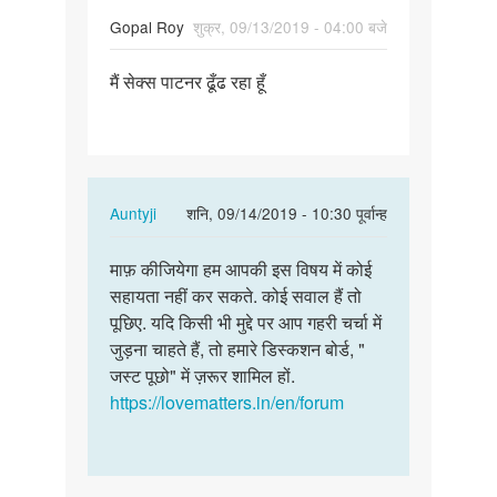
Gopal Roy
शुक्र, 09/13/2019 - 04:00 बजे
पर्मालिंक
मैं सेक्स पाटनर ढूँढ रहा हूँ
मैं
सेक्स
पाटनर
ढूँढ
रहा
In
Auntyji
शनि, 09/14/2019 - 10:30 पूर्वान्ह
हूँ
reply
पर्मालिंक
to
माफ़ कीजियेगा हम आपकी इस विषय में कोई
माफ़
मैं
सहायता नहीं कर सकते. कोई सवाल हैं तो
कीजियेगा
सेक्स
पूछिए. यदि किसी भी मुद्दे पर आप गहरी चर्चा में
हम
पाटनर
जुड़ना चाहते हैं, तो हमारे डिस्कशन बोर्ड, "
आपकी
ढूँढ
जस्ट पूछो" में ज़रूर शामिल हों.
इस
रहा
https://lovematters.in/en/forum
विषय…
हूँ
by
Gopal