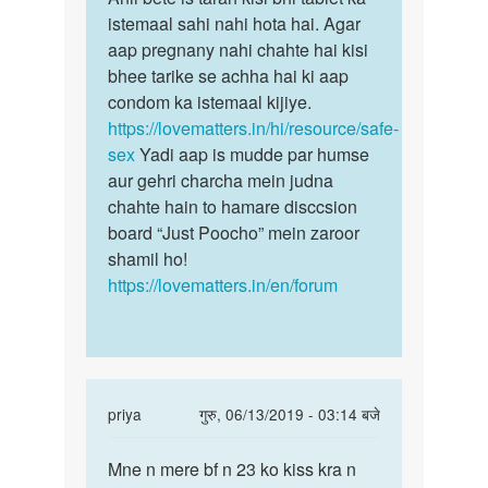
v.k
Meri
istemaal sahi nahi hota hai. Agar
bete
singh
gf
aap pregnany nahi chahte hai kisi
is
ke
bhee tarike se achha hai ki aap
tarah
bachha
condom ka istemaal kijiye.
kisi
na
https://lovematters.in/hi/resource/safe-
bhi…
ho
sex
Yadi aap is mudde par humse
koi…
aur gehri charcha mein judna
by
chahte hain to hamare disccsion
Anil
board “Just Poocho” mein zaroor
shamil ho!
https://lovematters.in/en/forum
In
priya
गुरु, 06/13/2019 - 03:14 बजे
reply
पर्मालिंक
to
Mne n mere bf n 23 ko kiss kra n
Mne