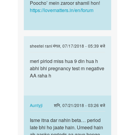
Poocho’ mein zaroor shamil hon!
https://lovematters.in/en/forum
In
sheetel rani
मंगल, 07/17/2018 - 05:39 बजे
reply
पर्मालिंक
to
meri piriod miss hua 9 din hua h
meri
meri
abhi bhi pregnancy test m negative
piriod
perods
AA raha h
miss
miss
hua
Ho
9
ke
din…
9
In
Auntyji
शनि, 07/21/2018 - 03:26 बजे
Days
reply
पर्मालिंक
by
to
Isme itna dar nahin beta… period
Isme
Anonymous
meri
late bhi ho jaate hain. Umeed hain
itna
piriod
ab aapko periods aa gaye honge.
dar