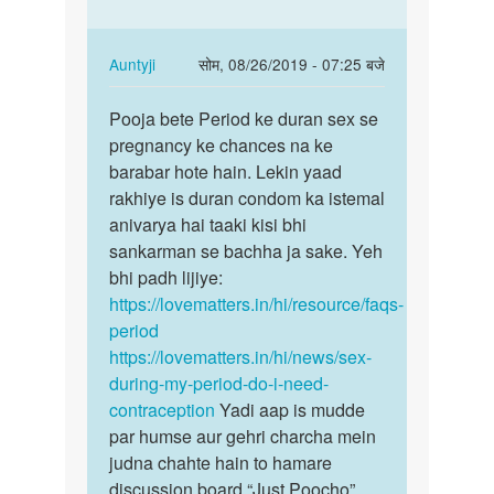
Pregnant
sex
hone
kiya…
ke
In
Auntyji
सोम, 08/26/2019 - 07:25 बजे
by
reply
पर्मालिंक
Auntyji
to
Pooja bete Period ke duran sex se
Pooja
maine
pregnancy ke chances na ke
bete
priod
barabar hote hain. Lekin yaad
Period
mai
rakhiye is duran condom ka istemal
ke
sex
anivarya hai taaki kisi bhi
duran…
kiya…
sankarman se bachha ja sake. Yeh
by
bhi padh lijiye:
pooja
https://lovematters.in/hi/resource/faqs-
period
https://lovematters.in/hi/news/sex-
during-my-period-do-i-need-
contraception
Yadi aap is mudde
par humse aur gehri charcha mein
judna chahte hain to hamare
discussion board “Just Poocho”