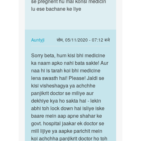
Aunti
se pregnent hu mai konsi medicin
15
ji
lu ese bachane ke liye
day
meri
se
wife
pregnent
ki
hu…
5
In
Auntyji
सोम, 05/11/2020 - 07:12 बजे
day
reply
पर्मालिंक
by
to
Sorry beta, hum kisi bhi medicine
Sorry
dikshant
mai
ka naam apko nahi bata sakte! Aur
beta,
15
naa hi is tarah koi bhi medicine
hum
day
lena swasth hai! Please! Jaldi se
kisi
se
kisi visheshagya ya achchhe
bhi…
pregnent
panjikrit doctor se miliye aur
hu…
dekhiye kya ho sakta hai - lekin
by
abhi toh lock down hai isliye iske
darshana
baare mein aap apne shahar ke
joshi
govt. hospital jaakar ek doctor se
mill lijiye ya aapke parichit mein
koi achchha panjikrit doctor ho toh