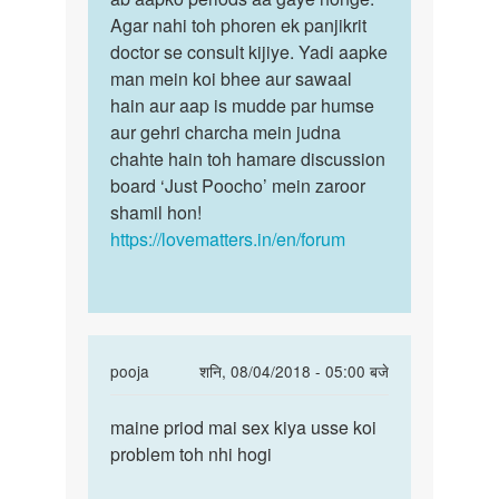
miss
Agar nahi toh phoren ek panjikrit
nahin
hua
doctor se consult kijiye. Yadi aapke
beta……
9
man mein koi bhee aur sawaal
din…
hain aur aap is mudde par humse
by
aur gehri charcha mein judna
sheetel
chahte hain toh hamare discussion
rani
board ‘Just Poocho’ mein zaroor
shamil hon!
https://lovematters.in/en/forum
In
pooja
शनि, 08/04/2018 - 05:00 बजे
reply
पर्मालिंक
to
maine priod mai sex kiya usse koi
maine
Ji,
problem toh nhi hogi
priod
nahi.
mai