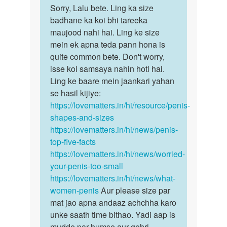
Rakesh
to
Sorry, Lalu bete. Ling ka size
Sorry,
Mera
badhane ka koi bhi tareeka
Lalu
ling
maujood nahi hai. Ling ke size
bete.
chota
mein ek apna teda pann hona is
Ling
aur
quite common bete. Don't worry,
ka…
terdha…
isse koi samsaya nahin hoti hai.
by
Ling ke baare mein jaankari yahan
Lalu
se hasil kijiye:
Kumar
https://lovematters.in/hi/resource/penis-
shapes-and-sizes
https://lovematters.in/hi/news/penis-
top-five-facts
https://lovematters.in/hi/news/worried-
your-penis-too-small
https://lovematters.in/hi/news/what-
women-penis
Aur please size par
mat jao apna andaaz achchha karo
unke saath time bithao. Yadi aap is
mudde par humse aur gehri