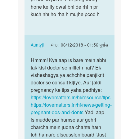
meri
hone ke liy dwai bhi de rhi h pr
pechle
wife
kuch nhi ho rha h mujhe pcod h
kai…
ki
5
day
by
In
Auntyji
मंगल, 06/12/2018 - 01:56 पूर्वान्ह
dikshant
reply
पर्मालिंक
to
Hmmm! Kya aap is bare mein abhi
Hmmm!
Aunty
tak kisi doctor se millein hai? Ek
Kya
ji
visheshagya ya achchhe panjikrit
aap
main
doctor se consult kijiye. Aur jaldi
is
pechle
pregnancy ke tips yaha padhiye:
bare
kai…
https://lovematters.in/hi/resource/tips
mein…
by
https://lovematters.in/hi/news/getting-
fareeda
pregnant-dos-and-donts
Yadi aap
is mudde par humse aur gehri
charcha mein judna chahte hain
toh hamare discussion board ‘Just