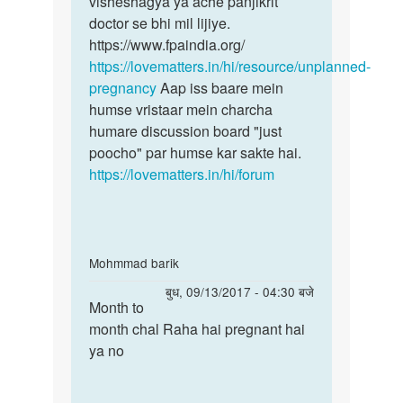
visheshagya ya ache panjikrit
hota
k
doctor se bhi mil lijiye.
hai,
period
https://www.fpaindia.org/
by
https://lovematters.in/hi/resource/unplanned-
sushma
pregnancy
Aap iss baare mein
humse vristaar mein charcha
humare discussion board "just
poocho" par humse kar sakte hai.
https://lovematters.in/hi/forum
In
Mohmmad barik
reply
पर्मालिंक
बुध, 09/13/2017 - 04:30 बजे
to
Month to
Month
Kya
month chal Raha hai pregnant hai
to
aisa
ya no
month
possible
chal
h
Raha