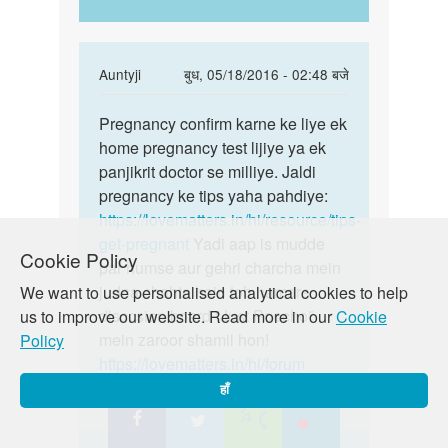
In
Auntyji
बुध, 05/18/2016 - 02:48 बजे
reply
पर्मालिंक
to
Pregnancy confirm karne ke liye ek
Pregnancy
mam
home pregnancy test lijiye ya ek
confirm
meri
panjikrit doctor se milliye. Jaldi
karne
sadi
pregnancy ke tips yaha pahdiye:
ke
ko
https://lovematters.in/hi/resource/tips-
1
get-pregnant
Yadi aap is mudde
Cookie Policy
year
par humse aur gehri charcha mein
ho
judna chahte hain toh hamare
We want to use personalised analytical cookies to help
by
disccsion board “Just Poocho”
us to improve our website. Read more in our
Cookie
Satendra
mein zaroor shamil hon!
Policy
Singh
https://lovematters.in/hi/forum
हाँ