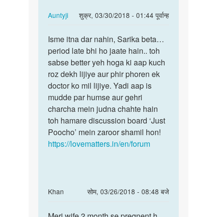
In
Auntyji
शुक्र, 03/30/2018 - 01:44 पूर्वान्ह
reply
पर्मालिंक
to
Isme itna dar nahin, Sarika beta…
Isme
pregnancy
period late bhi ho jaate hain.. toh
itna
test
sabse better yeh hoga ki aap kuch
dar
negative…
roz dekh lijiye aur phir phoren ek
nahin
by
doctor ko mil lijiye. Yadi aap is
beta……
sarika
mudde par humse aur gehri
charcha mein judna chahte hain
toh hamare discussion board ‘Just
Poocho’ mein zaroor shamil hon!
https://lovematters.in/en/forum
In
Khan
सोम, 03/26/2018 - 08:48 बजे
reply
पर्मालिंक
to
Meri wife 2 month se pregnent h
Meri