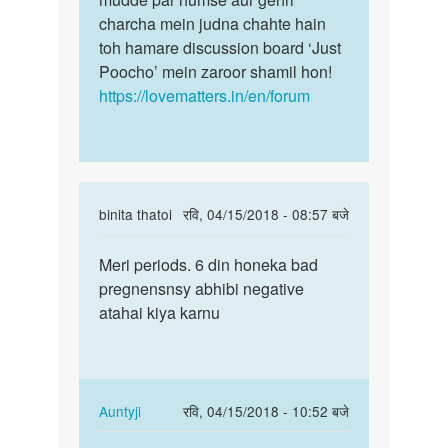
charcha mein judna chahte hain
toh hamare discussion board ‘Just
Poocho’ mein zaroor shamil hon!
https://lovematters.in/en/forum
In
binita thatoi
रवि, 04/15/2018 - 08:57 बजे
reply
पर्मालिंक
to
Meri periods. 6 din honeka bad
Meri
meri
pregnensnsy abhibi negative
periods.
perods
atahai kiya karnu
6
miss
din
Ho
honeka…
ke
9
In
Auntyji
रवि, 04/15/2018 - 10:52 बजे
Days
reply
पर्मालिंक