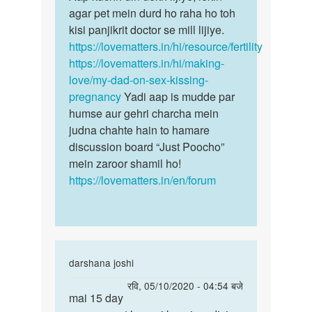
priya
agar pet mein durd ho raha ho toh
kisi panjikrit doctor se mill lijiye.
https://lovematters.in/hi/resource/fertility
https://lovematters.in/hi/making-
love/my-dad-on-sex-kissing-
pregnancy
Yadi aap is mudde par
humse aur gehri charcha mein
judna chahte hain to hamare
discussion board “Just Poocho”
mein zaroor shamil ho!
https://lovematters.in/en/forum
In
darshana joshi
reply
पर्मालिंक
रवि, 05/10/2020 - 04:54 बजे
to
mai 15 day
mai