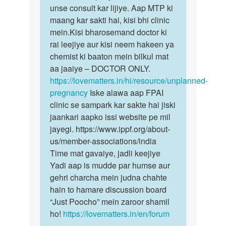
unse consult kar lijiye. Aap MTP ki
maang kar sakti hai, kisi bhi clinic
mein.Kisi bharosemand doctor ki
rai leejiye aur kisi neem hakeen ya
chemist ki baaton mein bilkul mat
aa jaaiye – DOCTOR ONLY.
https://lovematters.in/hi/resource/unplanned-
pregnancy
Iske alawa aap FPAI
clinic se sampark kar sakte hai jiski
jaankari aapko issi website pe mil
jayegi. https://www.ippf.org/about-
us/member-associations/india
Time mat gavaiye, jadli keejiye
Yadi aap is mudde par humse aur
gehri charcha mein judna chahte
hain to hamare discussion board
“Just Poocho” mein zaroor shamil
ho!
https://lovematters.in/en/forum