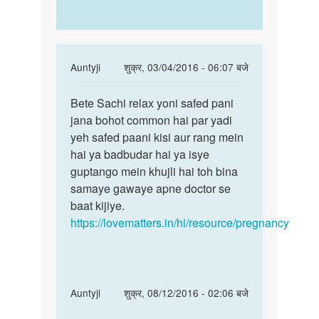
In
Auntyji
शुक्र, 03/04/2016 - 06:07 बजे
reply
पर्मालिंक
to
Bete Sachi relax yoni safed pani
Bete
Dr
jana bohot common hai par yadi
Sachi
mera
yeh safed paani kisi aur rang mein
relax
pregnency
hai ya badbudar hai ya isye
yoni
ka
guptango mein khujli hai toh bina
safed
five
samaye gawaye apne doctor se
by
baat kijiye.
Sachi
https://lovematters.in/hi/resource/pregnancy
In
Auntyji
शुक्र, 08/12/2016 - 02:06 बजे
reply
पर्मालिंक