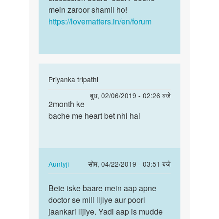
mein zaroor shamil ho!
https://lovematters.in/en/forum
In
Priyanka tripathi
reply
पर्मालिंक
बुध, 02/06/2019 - 02:26 बजे
to
2month ke
2month
2moth
bache me heart bet nhi hai
ke
hone
bache
wali
me
h
heart…
baby
In
Auntyji
सोम, 04/22/2019 - 03:51 बजे
ki
reply
पर्मालिंक
by
to
Bete iske baare mein aap apne
Bete
Anonymous
2month
doctor se mill lijiye aur poori
iske
ke
jaankari lijiye. Yadi aap is mudde
baare