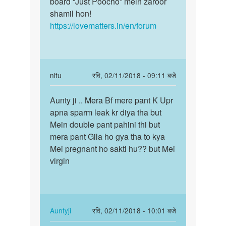
board “Just Poocho” mein zaroor
shamil hon!
https://lovematters.in/en/forum
In
nitu
रवि, 02/11/2018 - 09:11 बजे
reply
पर्मालिंक
to
Aunty ji .. Mera Bf mere pant K Upr
Aunty
Ummm!
apna sparm leak kr diya tha but
ji
Yadi
Mein double pant pahini thi but
..
unsafe
mera pant Gila ho gya tha to kya
Mera
sex
Mei pregnant ho sakti hu?? but Mei
Bf
ke…
virgin
mere…
by
Auntyji
In
Auntyji
रवि, 02/11/2018 - 10:01 बजे
reply