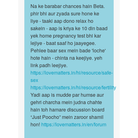
पर्मालिंक
to
Na ke barabar chances hain Beta.
Na
Aunty
phir bhi aur zyada sure hone ke
ke
ji
liye - taaki aap dono relax ho
barabar
..
sakein - aap is kriya ke 10 din baad
chances
Mera
yek home pregnancy test bhi kar
hain…
Bf
lejiye - baat saaf ho jaayegee.
mere…
Pehlee baar sex mein bade 'loche'
by
hote hain - chinta na keejiye. yeh
nitu
link padh leejiye.
https://lovematters.in/hi/resource/safe-
sex
https://lovematters.in/hi/resource/fertility
Yadi aap is mudde par humse aur
gehri charcha mein judna chahte
hain toh hamare discussion board
“Just Poocho” mein zaroor shamil
hon!
https://lovematters.in/en/forum