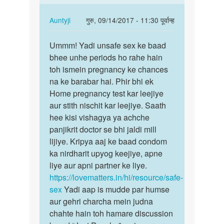
k
hai…
period
In
Auntyji
गुरु, 09/14/2017 - 11:30 पूर्वान्ह
by
reply
पर्मालिंक
sushma
to
Ummm! Yadi unsafe sex ke baad
Ummm!
Month
bhee unhe periods ho rahe hain
Yadi
to
toh ismein pregnancy ke chances
unsafe
month
na ke barabar hai. Phir bhi ek
sex
chal
Home pregnancy test kar leejiye
ke…
Raha
aur stith nischit kar leejiye. Saath
hai…
hee kisi vishagya ya achche
by
panjikrit doctor se bhi jaldi mill
Mohmmad
lijiye. Kripya aaj ke baad condom
barik
ka nirdharit upyog keejiye, apne
liye aur apni partner ke liye.
https://lovematters.in/hi/resource/safe-
sex
Yadi aap is mudde par humse
aur gehri charcha mein judna
chahte hain toh hamare discussion