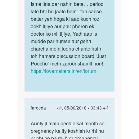
by
to
Isme itna dar nahin beta… period
Isme
Anonymous
Meri
late bhi ho jaate hain.. toh sabse
itna
periods.
better yeh hoga ki aap kuch roz
dar
6
dekh lijiye aur phir phoren ek
nahin
din
doctor ko mil lijiye. Yadi aap is
beta……
honeka…
mudde par humse aur gehri
by
charcha mein judna chahte hain
binita
toh hamare discussion board ‘Just
thatoi
Poocho’ mein zaroor shamil hon!
https://lovematters.in/en/forum
In
fareeda
रवि, 05/06/2018 - 03:43 बजे
reply
पर्मालिंक
to
Aunty ji main pechle kai month se
Aunty
Aunti
pregnency ke liy koshish kr rhi hu
ji
ji
pr nhi ho pa rhi h dr pregnency
main