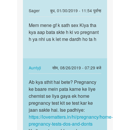
In
Sager
बुध, 01/30/2019 - 11:54 पूर्वान्ह
reply
पर्मालिंक
to
Mem mene gf k sath sex Kiya tha
Mem
Meri
kya aap bata skte h ki vo pregnant
mene
wife
h ya nhi us k let me dardh ho ta h
gf
2
k
month
sath
se…
sex
by
Kiya…
In
Auntyji
सोम, 08/26/2019 - 07:29 बजे
Khan
reply
पर्मालिंक
to
Ab kya sthit hai bete? Pregnancy
Ab
Mem
ke baare mein pata karne ke liye
kya
mene
chemist se liya gaya ek home
sthit
gf
pregnancy test kit se test kar ke
hai
k
jaan sakte hai. Ise padhiye:
bete?…
sath
https://lovematters.in/hi/pregnancy/home-
sex
pregnancy-tests-dos-and-donts
Kiya…