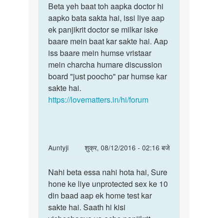
to
Beta yeh baat toh aapka doctor hi
Beta
Mere
aapko bata sakta hai, issi liye aap
yeh
9wa
ek panjikrit doctor se milkar iske
baat
mahina
baare mein baat kar sakte hai. Aap
toh
chal
iss baare mein humse vristaar
aapka
raha
mein charcha humare discussion
he
board "just poocho" par humse kar
by
sakte hai.
khushi
https://lovematters.in/hi/forum
In
Auntyji
शुक्र, 08/12/2016 - 02:16 बजे
reply
पर्मालिंक
to
Nahi beta essa nahi hota hai, Sure
Nahi
Kya
hone ke liye unprotected sex ke 10
beta
aisa
din baad aap ek home test kar
essa
possible
sakte hai. Saath hi kisi
nahi
h