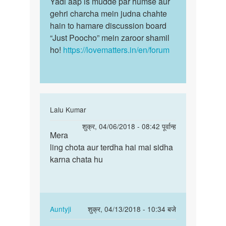
Yadi aap is mudde par humse aur
by
gehri charcha mein judna chahte
Sager
hain to hamare discussion board
“Just Poocho” mein zaroor shamil
ho!
https://lovematters.in/en/forum
In
Lalu Kumar
reply
पर्मालिंक
शुक्र, 04/06/2018 - 08:42 पूर्वान्ह
to
Mera
Mera
मैं
ling chota aur terdha hai mai sidha
ling
मेरे
karna chata hu
chota
लिंग
aur
का
terdha…
आकार
बढ़ाना
In
Auntyji
शुक्र, 04/13/2018 - 10:34 बजे
by
reply
पर्मालिंक