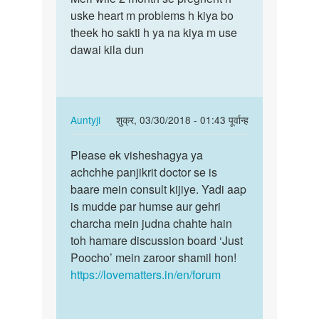
meri
uske heart m problems h kiya bo
wife
perods
theek ho sakti h ya na kiya m use
2
miss
dawai kila dun
month
Ho
se…
ke
9
Days
In
Auntyji
शुक्र, 03/30/2018 - 01:43 पूर्वान्ह
by
reply
पर्मालिंक
Anonymous
to
Please ek visheshagya ya
Please
Meri
achchhe panjikrit doctor se is
ek
wife
baare mein consult kijiye. Yadi aap
visheshagya
2
is mudde par humse aur gehri
ya…
month
charcha mein judna chahte hain
se…
toh hamare discussion board ‘Just
by
Poocho’ mein zaroor shamil hon!
Khan
https://lovematters.in/en/forum