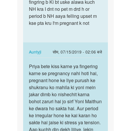
pregnant
fingring b Ki bt uske alawa kuch
n
hone
NH kra I dnt no pet m drd h or
mere
ke
period b NH aaya felling upset m
bf
kya
kse pta kru I'm pregnant k not
n
kyya
23
kay
ko
by
kiss…
v.k
In
Auntyji
सोम, 07/15/2019 - 02:06 बजे
singh
reply
पर्मालिंक
to
Priya bete kiss karne ya fingering
Priya
Mne
karne se pregnancy nahi hoti hai,
bete
n
pregnant hone ke liye purush ke
kiss
mere
shukranu ko mahila ki yoni mein
karne
bf
jakar dimb ko nishechit karna
ya…
n
bohot zaruri hai jo sirf Yoni Maithun
23
ke dwara ho sakta hai. Aur period
ko
ke irregular hone ke kai karan ho
kiss…
sakte hai jaise ki stress ya tension.
by
Aap kuchh din dekh lijiye, lekin