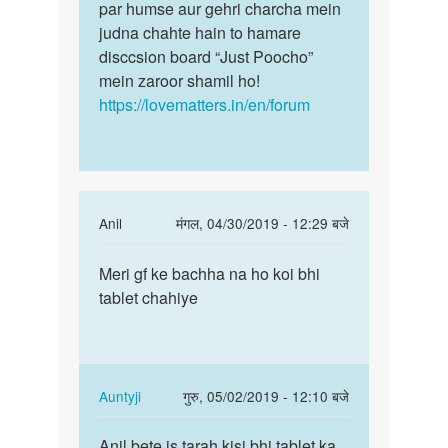
bache
par humse aur gehri charcha mein
mein
me
judna chahte hain to hamare
aap…
heart…
disccsion board “Just Poocho”
by
mein zaroor shamil ho!
Priyanka
https://lovematters.in/en/forum
tripathi
In
Anil
मंगल, 04/30/2019 - 12:29 बजे
reply
पर्मालिंक
to
Meri gf ke bachha na ho koi bhi
Meri
pregnant
tablet chahiye
gf
hone
ke
ke
bachha
kya
na
kyya
ho
In
Auntyji
गुरु, 05/02/2019 - 12:10 बजे
kay
koi…
reply
पर्मालिंक
by
to
Anil bete is tarah kisi bhi tablet ka
Anil