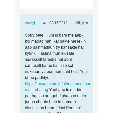
he
In
Auntyji
सोम, 02/18/2019 - 11:25 पूर्वान्ह
reply
पर्मालिंक
to
Sorry bête! Hum is bare me aapki
Sorry
muje
koi madad nahi kar sakte hai lekin
bête!
sex
aap hastmaithun try kar sakte hai
Hum
Karna
kyunki Hastmaithun ek safe
is
he
/surakshit tareeka hai apni
bare
by
santushti karne ka. Isse koi
me…
Pritam
nuksaan ya beemari nahi hoti. Yeh
yadav
bhee padhiye:
https://lovematters.in/hi/resource/men-
masturbating
Yadi aap is mudde
par humse aur gehri charcha mein
judna chahte hain to hamare
discussion board “Just Poocho”