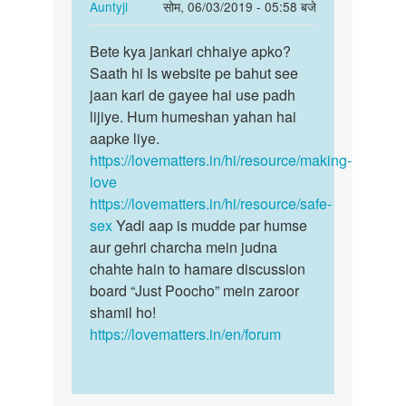
he
In
Auntyji
सोम, 06/03/2019 - 05:58 बजे
by
reply
पर्मालिंक
Pritam
to
Bete kya jankari chhaiye apko?
Bete
yadav
Sex
Saath hi Is website pe bahut see
kya
by
jaan kari de gayee hai use padh
jankari
Sashii
lijiye. Hum humeshan yahan hai
chhaiye…
aapke liye.
https://lovematters.in/hi/resource/making-
love
https://lovematters.in/hi/resource/safe-
sex
Yadi aap is mudde par humse
aur gehri charcha mein judna
chahte hain to hamare discussion
board “Just Poocho” mein zaroor
shamil ho!
https://lovematters.in/en/forum