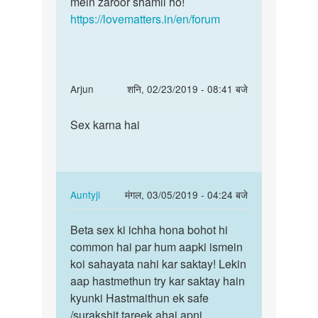
mein zaroor shamil ho!
https://lovematters.in/en/forum
In
Arjun
शनि, 02/23/2019 - 08:41 बजे
reply
पर्मालिंक
to
Sex karna hai
Sex
muje
karna
sex
hai
Karna
he
In
Auntyji
मंगल, 03/05/2019 - 04:24 बजे
by
reply
पर्मालिंक
Pritam
to
Beta sex ki ichha hona bohot hi
Beta
yadav
Sex
common hai par hum aapki ismein
sex
karna
koi sahayata nahi kar saktay! Lekin
ki
hai
aap hastmethun try kar saktay hain
ichha
by
kyunki Hastmaithun ek safe
hona
Arjun
/surakshit tareek ahai apni
bohot…