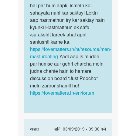
yadav
Muje
hai par hum aapki ismein koi
aisa
sex
sahayata nahi kar saktay! Lekin
hona
krna
aap hastmethun try kar saktay hain
bohot
he
kyunki Hastmaithun ek safe
hi…
by
/surakshit tareek ahai apni
अज्ञात
santushti karne ka.
https://lovematters.in/hi/resource/men-
masturbating
Yadi aap is mudde
par humse aur gehri charcha mein
judna chahte hain to hamare
discussion board “Just Poocho”
mein zaroor shamil ho!
https://lovematters.in/en/forum
In
अज्ञात
शनि, 03/09/2019 - 09:36 बजे
reply