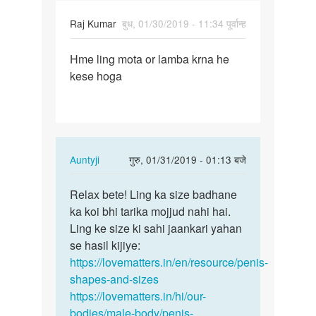
Raj Kumar
बुध, 01/30/2019 - 11:34 पूर्वान्ह
पर्मालिंक
Hme ling mota or lamba krna he
Hme
kese hoga
lund
mota
or
lamba
krna…
In
Auntyji
गुरु, 01/31/2019 - 01:13 बजे
reply
पर्मालिंक
to
Relax bete! Ling ka size badhane
Relax
Hme
ka koi bhi tarika mojjud nahi hai.
bete!
lund
Ling ke size ki sahi jaankari yahan
Ling
mota
se hasil kijiye:
ka
or
https://lovematters.in/en/resource/penis-
size…
lamba
shapes-and-sizes
krna…
https://lovematters.in/hi/our-
by
bodies/male-body/penis-