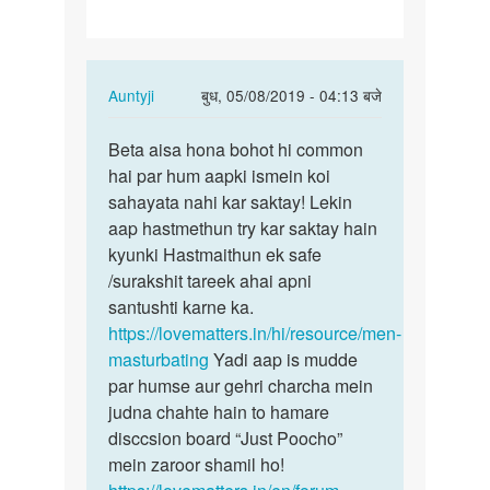
chahta
hu
please
In
Auntyji
बुध, 05/08/2019 - 04:13 बजे
reply
पर्मालिंक
to
Beta aisa hona bohot hi common
Beta
Sex
hai par hum aapki ismein koi
aisa
Karna
sahayata nahi kar saktay! Lekin
hona
chahta
aap hastmethun try kar saktay hain
bohot
hu
kyunki Hastmaithun ek safe
hi…
please
/surakshit tareek ahai apni
by
santushti karne ka.
Rohit
https://lovematters.in/hi/resource/men-
masturbating
Yadi aap is mudde
par humse aur gehri charcha mein
judna chahte hain to hamare
disccsion board “Just Poocho”
mein zaroor shamil ho!