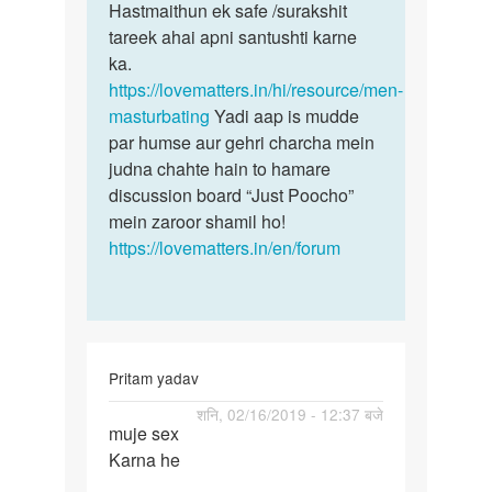
Anoop
Hastmaithun ek safe /surakshit
hona…
singh
tareek ahai apni santushti karne
ka.
https://lovematters.in/hi/resource/men-
masturbating
Yadi aap is mudde
par humse aur gehri charcha mein
judna chahte hain to hamare
discussion board “Just Poocho”
mein zaroor shamil ho!
https://lovematters.in/en/forum
Pritam yadav
पर्मालिंक
शनि, 02/16/2019 - 12:37 बजे
muje sex
muje
Karna he
sex
Karna