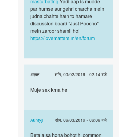
masturbating
Yadi aap is mudde
par humse aur gehri charcha mein
judna chahte hain to hamare
discussion board “Just Poocho”
mein zaroor shamil ho!
https://lovematters.in/en/forum
In
अज्ञात
शनि, 03/02/2019 - 02:14 बजे
reply
पर्मालिंक
to
Muje sex krna he
Muje
muje
sex
sex
krna
Karna
he
he
In
Auntyji
सोम, 06/03/2019 - 06:06 बजे
by
reply
पर्मालिंक
Pritam
to
Beta aisa hona bohot hi common
Beta