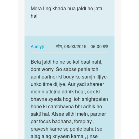
पर्मालिंक
to
Mera ling khada hua jaldi ho jata
Mera
muje
hai
lund
sex
khada
Karna
hua
he
jaldi
by
ho…
In
Auntyji
सोम, 06/03/2019 - 06:00 बजे
Pritam
reply
पर्मालिंक
yadav
to
Beta jaldi ho ne se koi baat nahi,
Beta
Mera
dont worry. So sabse pehle toh
jaldi
lund
apni partner ki body ko samjh lijiye-
ho
khada
unko time dijiye. Aur yadi shareer
ne
hua
menin uttejna adhik hogi, sex ki
se
jaldi
bhavna zyada hogi toh shighrpatan
koi
ho…
hone ki sambhavna bhi adhik ho
baat…
by
sakti hai. Aisee stithi mein, partner
अज्ञात
par focus badhana, foreplay ,
pravesh karne se pehle bahut se
alag alag kriyaein karna , jinse