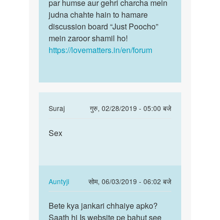
par humse aur gehri charcha mein
judna chahte hain to hamare
discussion board “Just Poocho”
mein zaroor shamil ho!
https://lovematters.in/en/forum
In
Suraj
गुरु, 02/28/2019 - 05:00 बजे
reply
पर्मालिंक
to
Sex
Sex
muje
sex
Karna
he
In
Auntyji
सोम, 06/03/2019 - 06:02 बजे
by
reply
पर्मालिंक
Pritam
to
Bete kya jankari chhaiye apko?
Bete
yadav
Sex
Saath hi Is website pe bahut see
kya