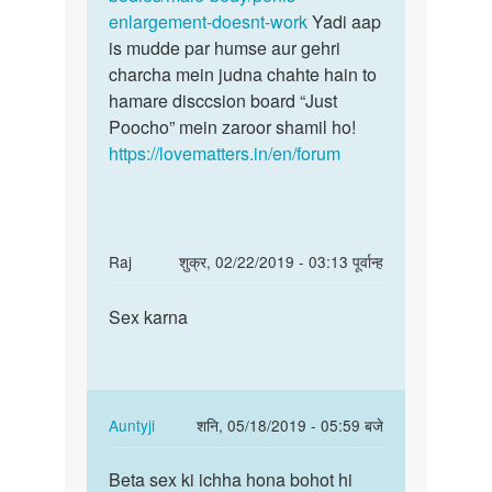
Raj
enlargement-doesnt-work
Yadi aap
Kumar
is mudde par humse aur gehri
charcha mein judna chahte hain to
hamare disccsion board “Just
Poocho” mein zaroor shamil ho!
https://lovematters.in/en/forum
In
Raj
शुक्र, 02/22/2019 - 03:13 पूर्वान्ह
reply
पर्मालिंक
to
Sex karna
Sex
Hme
karna
lund
mota
or
In
Auntyji
शनि, 05/18/2019 - 05:59 बजे
lamba
reply
पर्मालिंक
krna…
to
Beta sex ki ichha hona bohot hi
Beta