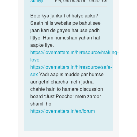
Auntyji
शनि, 05/18/2019 - 05:57 बजे
reply
पर्मालिंक
to
Bete kya jankari chhaiye apko?
Bete
Sex
Saath hi Is website pe bahut see
kya
by
jaan kari de gayee hai use padh
jankari
Entaj
lijiye. Hum humeshan yahan hai
chhaiye…
aapke liye.
https://lovematters.in/hi/resource/making-
love
https://lovematters.in/hi/resource/safe-
sex
Yadi aap is mudde par humse
aur gehri charcha mein judna
chahte hain to hamare discussion
board “Just Poocho” mein zaroor
shamil ho!
https://lovematters.in/en/forum