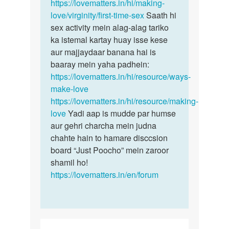
ram
https://lovematters.in/hi/making-
love/virginity/first-time-sex
Saath hi
sex activity mein alag-alag tariko
ka istemal kartay huay isse kese
aur majjaydaar banana hai is
baaray mein yaha padhein:
https://lovematters.in/hi/resource/ways-
make-love
https://lovematters.in/hi/resource/making-
love
Yadi aap is mudde par humse
aur gehri charcha mein judna
chahte hain to hamare disccsion
board “Just Poocho” mein zaroor
shamil ho!
https://lovematters.in/en/forum