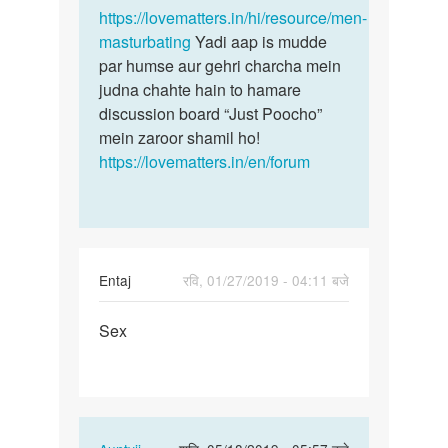
pyas…
https://lovematters.in/hi/resource/men-
by
masturbating
Yadi aap is mudde
?
par humse aur gehri charcha mein
judna chahte hain to hamare
discussion board “Just Poocho”
mein zaroor shamil ho!
https://lovematters.in/en/forum
Entaj
रवि, 01/27/2019 - 04:11 बजे
पर्मालिंक
Sex
Sex
In