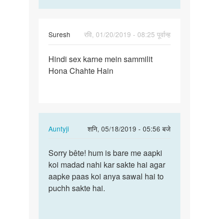
Ghar…
by
Surjeet
Suresh
रवि, 01/20/2019 - 08:25 पूर्वान्ह
पर्मालिंक
Hindi sex karne mein sammilit
Hindi
Hona Chahte Hain
sex
karne
mein…
In
Auntyji
शनि, 05/18/2019 - 05:56 बजे
reply
पर्मालिंक
to
Sorry bête! hum is bare me aapki
Sorry
Hindi
koi madad nahi kar sakte hai agar
bête!
sex
aapke paas koi anya sawal hai to
hum
karne
puchh sakte hai.
is
mein…
bare
by
me…