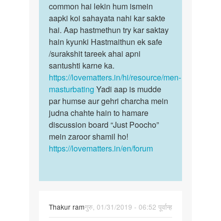
by
Sex
common hai lekin hum ismein
sex
Raj
karna
aapki koi sahayata nahi kar sakte
ki
Kumar
by
hai. Aap hastmethun try kar saktay
ichha
Raj
hain kyunki Hastmaithun ek safe
hona
/surakshit tareek ahai apni
bohot…
santushti karne ka.
https://lovematters.in/hi/resource/men-
masturbating
Yadi aap is mudde
par humse aur gehri charcha mein
judna chahte hain to hamare
discussion board “Just Poocho”
mein zaroor shamil ho!
https://lovematters.in/en/forum
Thakur ram
गुरु, 01/31/2019 - 06:52 पूर्वान्ह