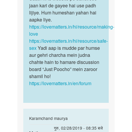
by
jaan kari de gayee hai use padh
jankari
Suraj
lijiye. Hum humeshan yahan hai
chhaiye…
aapke liye.
https://lovematters.in/hi/resource/making-
love
https://lovematters.in/hi/resource/safe-
sex
Yadi aap is mudde par humse
aur gehri charcha mein judna
chahte hain to hamare discussion
board “Just Poocho” mein zaroor
shamil ho!
https://lovematters.in/en/forum
In
Karamchand maurya
reply
पर्मालिंक
गुरु, 02/28/2019 - 08:35 बजे