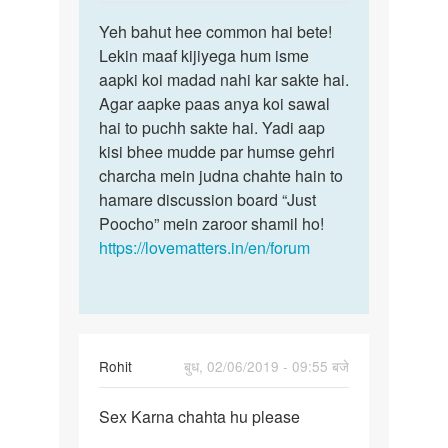
reply
पर्मालिंक
to
Yeh bahut hee common hai bete!
Yeh
Muje
Lekin maaf kijiyega hum isme
bahut
sex
aapki koi madad nahi kar sakte hai.
hee
bahut
Agar aapke paas anya koi sawal
common
pasand
hai to puchh sakte hai. Yadi aap
hai…
hee
kisi bhee mudde par humse gehri
or…
charcha mein judna chahte hain to
by
hamare discussion board “Just
Jignesh
Poocho” mein zaroor shamil ho!
https://lovematters.in/en/forum
Rohit
बुध, 02/06/2019 - 09:55 बजे
पर्मालिंक
Sex Karna chahta hu please
Sex
Karna