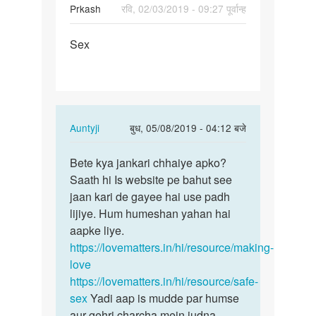
Prkash
रवि, 02/03/2019 - 09:27 पूर्वान्ह
पर्मालिंक
Sex
Sex
In
Auntyji
बुध, 05/08/2019 - 04:12 बजे
reply
पर्मालिंक
to
Bete kya jankari chhaiye apko?
Bete
Sex
Saath hi Is website pe bahut see
kya
by
jaan kari de gayee hai use padh
jankari
Prkash
lijiye. Hum humeshan yahan hai
chhaiye…
aapke liye.
https://lovematters.in/hi/resource/making-
love
https://lovematters.in/hi/resource/safe-
sex
Yadi aap is mudde par humse
aur gehri charcha mein judna