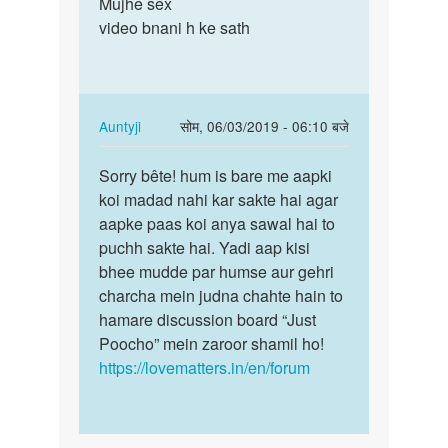
to
Mujhe sex
Mujhe
muje
video bnani h ke sath
sex
sex
video
Karna
bnani
he
h…
by
In
Auntyji
सोम, 06/03/2019 - 06:10 बजे
Pritam
reply
पर्मालिंक
yadav
to
Sorry bête! hum is bare me aapki
Sorry
Mujhe
koi madad nahi kar sakte hai agar
bête!
sex
aapke paas koi anya sawal hai to
hum
video
puchh sakte hai. Yadi aap kisi
is
bnani
bhee mudde par humse aur gehri
bare
h…
charcha mein judna chahte hain to
me…
by
hamare discussion board “Just
Karamchand
Poocho” mein zaroor shamil ho!
maurya
https://lovematters.in/en/forum