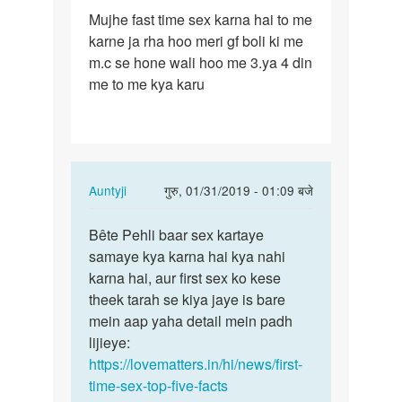
पर्मालिंक
Mujhe fast time sex karna hai to me
Mujhe
karne ja rha hoo meri gf boli ki me
fast
m.c se hone wali hoo me 3.ya 4 din
time
me to me kya karu
sex
karna…
In
Auntyji
गुरु, 01/31/2019 - 01:09 बजे
reply
पर्मालिंक
to
Bête Pehli baar sex kartaye
Bête
Mujhe
samaye kya karna hai kya nahi
Pehli
fast
karna hai, aur first sex ko kese
baar
time
theek tarah se kiya jaye is bare
sex
sex
mein aap yaha detail mein padh
kartaye…
karna…
lijieye:
by
https://lovematters.in/hi/news/first-
Thakur
time-sex-top-five-facts