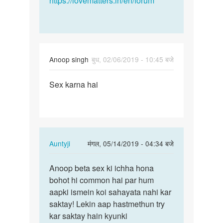
https://lovematters.in/en/forum
Anoop singh
बुध, 02/06/2019 - 10:45 बजे
पर्मालिंक
Sex karna hai
Sex
karna
hai
In
Auntyji
मंगल, 05/14/2019 - 04:34 बजे
reply
पर्मालिंक
to
Anoop beta sex ki ichha hona
Anoop
Sex
bohot hi common hai par hum
beta
karna
aapki ismein koi sahayata nahi kar
sex
hai
saktay! Lekin aap hastmethun try
ki
by
kar saktay hain kyunki
ichha