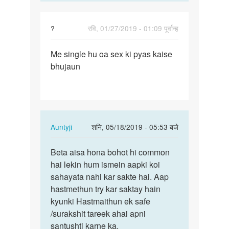
Suresh
?
रवि, 01/27/2019 - 01:09 पूर्वान्ह
पर्मालिंक
Me single hu oa sex ki pyas kaise
Me
bhujaun
single
hu
oa
sex
ki
In
Auntyji
शनि, 05/18/2019 - 05:53 बजे
pyas…
reply
पर्मालिंक
to
Beta aisa hona bohot hi common
Beta
Me
hai lekin hum ismein aapki koi
aisa
single
sahayata nahi kar sakte hai. Aap
hona
hu
hastmethun try kar saktay hain
bohot
oa
kyunki Hastmaithun ek safe
hi…
sex
/surakshit tareek ahai apni
ki
santushti karne ka.