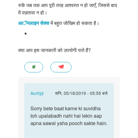
रुकें जब तक आप पूरी तरह आश्वस्त न हो जाएँ, जिससे बाद
में पछतावा न हो।
आॅनलाइन सेक्स
में बहुत जोखिम हो सकता है।
क्या आप इस जानकारी को उपयोगी पाते हैं?
हां
नहीं
In
Auntyji
शनि, 05/18/2019 - 05:55 बजे
reply
पर्मालिंक
to
Sorry bete baat karne ki suvidha
Sorry
Baat
toh upalabadh nahi hai lekin aap
bete
karna
apna sawal yaha pooch sakte hain.
baat
chahta
karne
Hoon
ki…