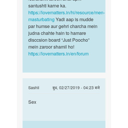
santushti karne ka.
https://lovematters.in/hi/resource/men-
masturbating
Yadi aap is mudde
par humse aur gehri charcha mein
judna chahte hain to hamare
disccsion board “Just Poocho”
mein zaroor shamil ho!
https://lovematters.in/en/forum
In
Sashii
बुध, 02/27/2019 - 04:23 बजे
reply
पर्मालिंक
to
Sex
Sex
muje
sex
Karna