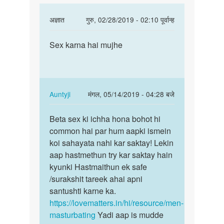
In
अज्ञात
गुरु, 02/28/2019 - 02:10 पूर्वान्ह
reply
पर्मालिंक
to
Sex karna hai mujhe
Sex
muje
karna
sex
hai
Karna
mujhe
he
In
Auntyji
मंगल, 05/14/2019 - 04:28 बजे
by
reply
पर्मालिंक
Pritam
to
Beta sex ki ichha hona bohot hi
Beta
yadav
Sex
common hai par hum aapki ismein
sex
karna
koi sahayata nahi kar saktay! Lekin
ki
hai
aap hastmethun try kar saktay hain
ichha
mujhe
kyunki Hastmaithun ek safe
hona
by
/surakshit tareek ahai apni
bohot…
अज्ञात
santushti karne ka.
https://lovematters.in/hi/resource/men-
masturbating
Yadi aap is mudde