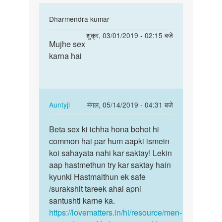
In
Dharmendra kumar
reply
पर्मालिंक
शुक्र, 03/01/2019 - 02:15 बजे
to
Mujhe sex
Mujhe
muje
karna hai
sex
sex
karna
Karna
hai
he
by
In
Auntyji
मंगल, 05/14/2019 - 04:31 बजे
Pritam
reply
पर्मालिंक
yadav
to
Beta sex ki ichha hona bohot hi
Beta
Mujhe
common hai par hum aapki ismein
sex
sex
koi sahayata nahi kar saktay! Lekin
ki
karna
aap hastmethun try kar saktay hain
ichha
hai
kyunki Hastmaithun ek safe
hona
by
/surakshit tareek ahai apni
bohot…
Dharmendra
santushti karne ka.
kumar
https://lovematters.in/hi/resource/men-