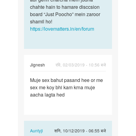
chahte hain to hamare disccsion
board “Just Poocho” mein zaroor
shamil ho!
https://lovematters.in/en/forum
Jignesh
रवि, 02/03/2019 - 10:56 बजे
पर्मालिंक
Muje sex bahut pasand hee or me
Muje
sex me koy bhi kam krna muje
sex
aacha lagta hed
bahut
pasand
hee
or…
In
Auntyji
शनि, 10/12/2019 - 06:55 बजे