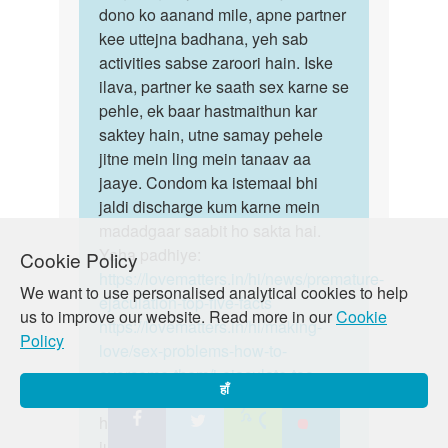
dono ko aanand mile, apne partner
kee uttejna badhana, yeh sab
activities sabse zaroori hain. Iske
ilava, partner ke saath sex karne se
pehle, ek baar hastmaithun kar
saktey hain, utne samay pehele
jitne mein ling mein tanaav aa
jaaye. Condom ka istemaal bhi
jaldi discharge kum karne mein
madadgaar saabit ho sakta hai.
Yaha padhiye:
Cookie Policy
https://lovematters.in/hi/news/premature-
We want to use personalised analytical cookies to help
ejaculation-top-five-facts
us to improve our website. Read more in our
Cookie
https://lovematters.in/hi/making-
Policy
love/sex-problems-how-to-
overcome-them/i-ejaculate-too-
हाँ
soon-help
Yadi aap is mudde par
humse aur gehri charcha mein
judna chahte hain to hamare