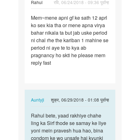
Rahul
रवि, 06/24/2018 - 09:36 पूर्वान्ह
पर्मालिंक
Mem~mene apni gf ke sath 12 aprl
Mem~mene
ko sex kia tha or mene apna virya
apni
bahar nikala ta but jab uske period
gf
ni chal rhe the kariban 1 mahine se
ke
period ni aye te to kya ab
sath
pragnancy ho skti he please mem
12…
reply fast
In
Auntyji
शुक्र, 06/29/2018 - 01:08 पूर्वान्ह
reply
पर्मालिंक
to
Rahul bete, yaad rakhiye chahe
Rahul
Mem~mene
ling ka Sirf thode se samay ke liye
bete,
apni
yoni mein pravesh hua hao, bina
yaad
gf
condom ke wo unsafe hai kyunki
rakhiye…