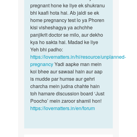
ke
pregnant hone ke liye ek shukranu
sath
bhi kaafi hota hai. Ab jaldi se ek
12…
home pregnancy test lo ya Phoren
by
kisi visheshagya ya achchhe
Rahul
panjikrit doctor se milo, aur dekho
kya ho sakta hai. Madad ke liye
Yeh bhi padho:
https://lovematters.in/hi/resource/unplanned-
pregnancy
Yadi aapke man mein
koi bhee aur sawaal hain aur aap
is mudde par humse aur gehri
charcha mein judna chahte hain
toh hamare discussion board ‘Just
Poocho’ mein zaroor shamil hon!
https://lovematters.in/en/forum