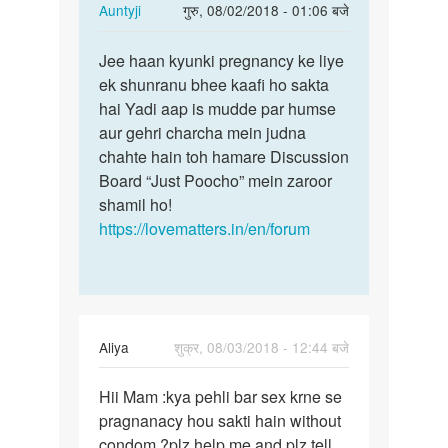
In
Auntyji
गुरु, 08/02/2018 - 01:06 बजे
reply
पर्मालिंक
to
Jee haan kyunki pregnancy ke liye
Jee
me
ek shunranu bhee kaafi ho sakta
haan
gf
hai Yadi aap is mudde par humse
kyunki
ko
aur gehri charcha mein judna
pregnancy
sex
chahte hain toh hamare Discussion
ke…
bina
Board “Just Poocho” mein zaroor
acondom
shamil ho!
ke…
https://lovematters.in/en/forum
by
jack
Aliya
शुक्र, 08/03/2018 - 12:44 बजे
पर्मालिंक
Hii Mam :kya pehli bar sex krne se
Hii
pragnanacy hou sakti hain without
Mam
condom ?plz help me and plz tell
:kya