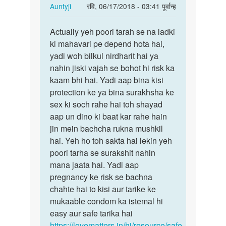
In
Auntyji
रवि, 06/17/2018 - 03:41 पूर्वान्ह
reply
पर्मालिंक
to
Actually yeh poori tarah se na ladki
Actually
MC
ki mahavari pe depend hota hai,
yeh
aane
yadi woh bilkul nirdharit hai ya
poori
ki
nahin jiski vajah se bohot hi risk ka
tarah
date
kaam bhi hai. Yadi aap bina kisi
se…
ke
protection ke ya bina surakhsha ke
kitne
sex ki soch rahe hai toh shayad
din…
aap un dino ki baat kar rahe hain
by
jin mein bachcha rukna mushkil
Vinod
hai. Yeh ho toh sakta hai lekin yeh
poori tarha se surakshit nahin
mana jaata hai. Yadi aap
pregnancy ke risk se bachna
chahte hai to kisi aur tarike ke
mukaable condom ka istemal hi
easy aur safe tarika hai
https://lovematters.in/hi/resource/safe-