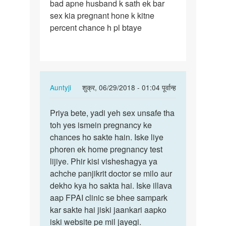
bad apne husband k sath ek bar
period
sex kia pregnant hone k kitne
khatam
percent chance h pl btaye
hone
k
2…
In
Auntyji
शुक्र, 06/29/2018 - 01:04 पूर्वान्ह
reply
पर्मालिंक
to
Priya bete, yadi yeh sex unsafe tha
Priya
Maine
toh yes ismein pregnancy ke
bete,
period
chances ho sakte hain. Iske liye
yadi
khatam
phoren ek home pregnancy test
yeh
hone
lijiye. Phir kisi visheshagya ya
sex…
k
achche panjikrit doctor se milo aur
2…
dekho kya ho sakta hai. Iske illava
by
aap FPAI clinic se bhee sampark
Priya
kar sakte hai jiski jaankari aapko
iski website pe mil jayegi.