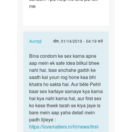
me
pehli
bar
sex…
In
Auntyji
सोम, 01/14/2019 - 04:19 बजे
reply
पर्मालिंक
to
Bina condom ke sex karna apne
Bina
Hii
aap mein ek safe idea bilkul bhee
condom
Mam
nahi hai. Isse anchahe garbh ke
ke
:kya
saath kai youn rog hone kaa bhi
sex
pehli
khatra ho sakta hai. Aur bête Pehli
karna…
bar
baar sex kartaye samaye kya karna
sex…
hai kya nahi karna hai, aur first sex
by
ko kese theek tarah se kiya jaye is
Aliya
bare mein aap yaha detail mein
padh lijieye :
https://lovematters.in/hi/news/first-