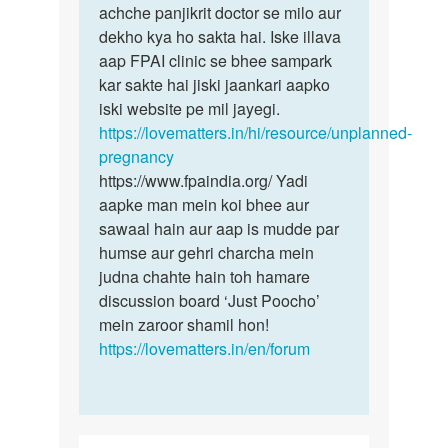
hi…
achche panjikrit doctor se milo aur
by
dekho kya ho sakta hai. Iske illava
Manju
aap FPAI clinic se bhee sampark
kar sakte hai jiski jaankari aapko
iski website pe mil jayegi.
https://lovematters.in/hi/resource/unplanned-
pregnancy
https://www.fpaindia.org/ Yadi
aapke man mein koi bhee aur
sawaal hain aur aap is mudde par
humse aur gehri charcha mein
judna chahte hain toh hamare
discussion board ‘Just Poocho’
mein zaroor shamil hon!
https://lovematters.in/en/forum