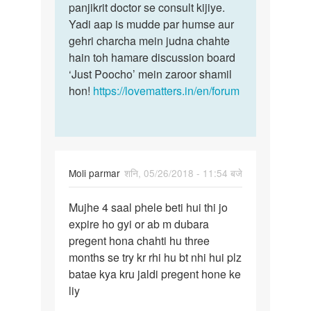
ik
panjikrit doctor se consult kijiye.
is
tube
Yadi aap is mudde par humse aur
baare
blockage…
gehri charcha mein judna chahte
mein…
by
hain toh hamare discussion board
Kulwant
‘Just Poocho’ mein zaroor shamil
hon!
https://lovematters.in/en/forum
Moli parmar
शनि, 05/26/2018 - 11:54 बजे
पर्मालिंक
Mujhe 4 saal phele beti hui thi jo
Mujhe
expire ho gyi or ab m dubara
4
pregent hona chahti hu three
saal
months se try kr rhi hu bt nhi hui plz
phele
batae kya kru jaldi pregent hone ke
beti
liy
hui…