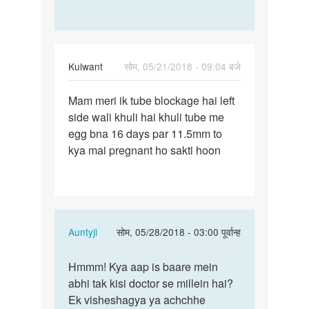
Kulwant
सोम, 05/21/2018 - 09:04 बजे
पर्मालिंक
Mam meri ik tube blockage hai left
Mam
side wali khuli hai khuli tube me
meri
egg bna 16 days par 11.5mm to
ik
kya mai pregnant ho sakti hoon
tube
blockage…
In
Auntyji
सोम, 05/28/2018 - 03:00 पूर्वान्ह
reply
पर्मालिंक
to
Hmmm! Kya aap is baare mein
Hmmm!
Mam
abhi tak kisi doctor se millein hai?
Kya
meri
Ek visheshagya ya achchhe
aap