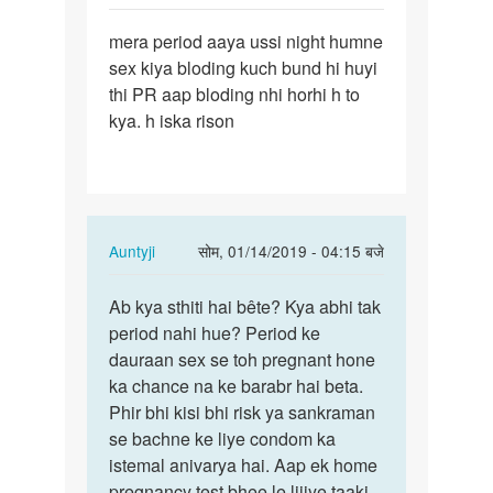
पर्मालिंक
mera period aaya ussi night humne
mera
sex kiya bloding kuch bund hi huyi
period
thi PR aap bloding nhi horhi h to
aaya
kya. h iska rison
ussi
night…
In
Auntyji
सोम, 01/14/2019 - 04:15 बजे
reply
पर्मालिंक
to
Ab kya sthiti hai bête? Kya abhi tak
Ab
mera
period nahi hue? Period ke
kya
period
dauraan sex se toh pregnant hone
sthiti
aaya
ka chance na ke barabr hai beta.
hai
ussi
Phir bhi kisi bhi risk ya sankraman
bête?
night…
se bachne ke liye condom ka
Kya…
by
istemal anivarya hai. Aap ek home
r.k
pregnancy test bhee le lijiye taaki