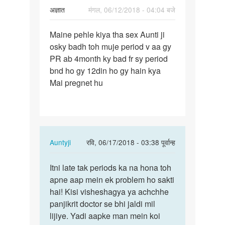
अज्ञात
मंगल, 06/12/2018 - 04:04 बजे
पर्मालिंक
Maine pehle kiya tha sex Aunti ji
Maine
osky badh toh muje period v aa gy
pehle
PR ab 4month ky bad fr sy period
kiya
bnd ho gy 12din ho gy hain kya
tha
Mai pregnet hu
sex…
In
Auntyji
रवि, 06/17/2018 - 03:38 पूर्वान्ह
reply
पर्मालिंक
to
Itni late tak periods ka na hona toh
Itni
Maine
apne aap mein ek problem ho sakti
late
pehle
hai! Kisi visheshagya ya achchhe
tak
kiya
panjikrit doctor se bhi jaldi mil
periods
tha
lijiye. Yadi aapke man mein koi
ka