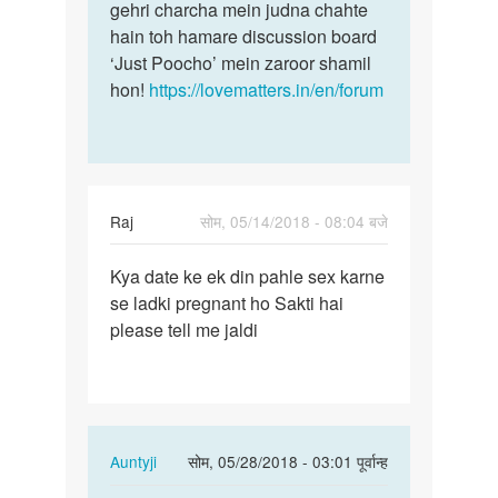
hi
gehri charcha mein judna chahte
mein…
abhi…
hain toh hamare discussion board
by
‘Just Poocho’ mein zaroor shamil
Heena
hon!
https://lovematters.in/en/forum
Raj
सोम, 05/14/2018 - 08:04 बजे
पर्मालिंक
Kya date ke ek din pahle sex karne
Kya
se ladki pregnant ho Sakti hai
date
please tell me jaldi
ke
ek
din
pahle
sex…
In
Auntyji
सोम, 05/28/2018 - 03:01 पूर्वान्ह
reply
पर्मालिंक