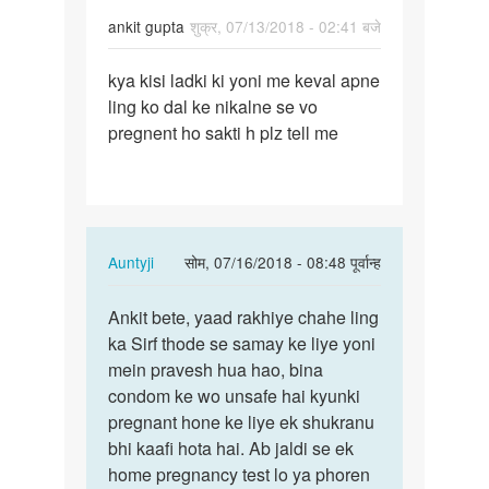
ankit gupta
शुक्र, 07/13/2018 - 02:41 बजे
पर्मालिंक
kya kisi ladki ki yoni me keval apne
kya
ling ko dal ke nikalne se vo
kisi
pregnent ho sakti h plz tell me
ladki
ki
yoni
me…
In
Auntyji
सोम, 07/16/2018 - 08:48 पूर्वान्ह
reply
पर्मालिंक
to
Ankit bete, yaad rakhiye chahe ling
Ankit
kya
ka Sirf thode se samay ke liye yoni
bete,
kisi
mein pravesh hua hao, bina
yaad
ladki
condom ke wo unsafe hai kyunki
rakhiye…
ki
pregnant hone ke liye ek shukranu
yoni
bhi kaafi hota hai. Ab jaldi se ek
me…
home pregnancy test lo ya phoren