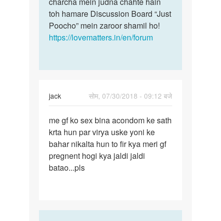
charcha mein judna chahte hain
toh hamare Discussion Board “Just
Poocho” mein zaroor shamil ho!
https://lovematters.in/en/forum
jack
सोम, 07/30/2018 - 09:12 बजे
पर्मालिंक
me gf ko sex bina acondom ke sath
me
krta hun par virya uske yoni ke
gf
bahar nikalta hun to fir kya meri gf
ko
pregnent hogi kya jaldi jaldi
sex
batao...pls
bina
acondom
ke…