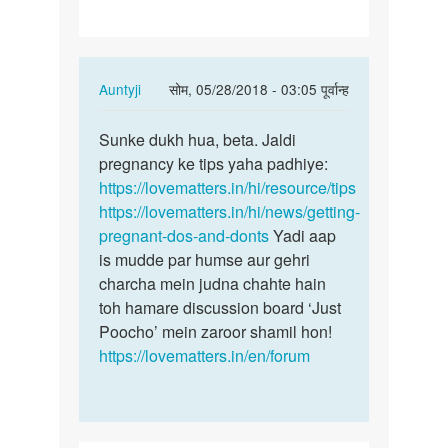
In
Auntyji
सोम, 05/28/2018 - 03:05 पूर्वान्ह
reply
पर्मालिंक
to
Sunke dukh hua, beta. Jaldi
Sunke
Mujhe
pregnancy ke tips yaha padhiye:
dukh
4
https://lovematters.in/hi/resource/tips
hua,
saal
https://lovematters.in/hi/news/getting-
beta.
phele
pregnant-dos-and-donts
Yadi aap
Jaldi…
beti
is mudde par humse aur gehri
hui…
charcha mein judna chahte hain
by
toh hamare discussion board ‘Just
Moli
Poocho’ mein zaroor shamil hon!
parmar
https://lovematters.in/en/forum