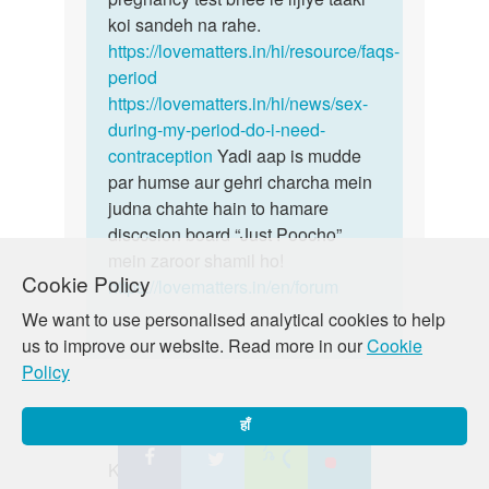
koi sandeh na rahe.
https://lovematters.in/hi/resource/faqs-
period
https://lovematters.in/hi/news/sex-
during-my-period-do-i-need-
contraception
Yadi aap is mudde
par humse aur gehri charcha mein
judna chahte hain to hamare
disccsion board “Just Poocho”
mein zaroor shamil ho!
Cookie Policy
https://lovematters.in/en/forum
We want to use personalised analytical cookies to help
us to improve our website. Read more in our
Cookie
Policy
Ashish
मंगल, 09/18/2018 - 01:45 पूर्वान्ह
हाँ
पर्मालिंक
Kya larki k muh se sperm jane par
Kya