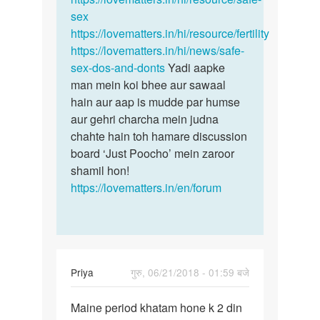
sex
https://lovematters.in/hi/resource/fertility
https://lovematters.in/hi/news/safe-
sex-dos-and-donts
Yadi aapke
man mein koi bhee aur sawaal
hain aur aap is mudde par humse
aur gehri charcha mein judna
chahte hain toh hamare discussion
board ‘Just Poocho’ mein zaroor
shamil hon!
https://lovematters.in/en/forum
Priya
गुरु, 06/21/2018 - 01:59 बजे
पर्मालिंक
Maine period khatam hone k 2 din
Maine