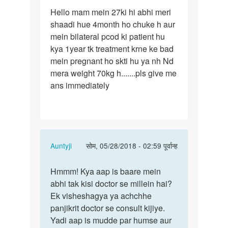
पर्मालिंक
Hello mam mein 27ki hi abhi meri
Hello
shaadi hue 4month ho chuke h aur
mam
mein bilateral pcod ki patient hu
mein
kya 1year tk treatment krne ke bad
27ki
mein pregnant ho skti hu ya nh Nd
hi
mera weight 70kg h.......pls give me
abhi…
ans immediately
In
Auntyji
सोम, 05/28/2018 - 02:59 पूर्वान्ह
reply
पर्मालिंक
to
Hmmm! Kya aap is baare mein
Hmmm!
Hello
abhi tak kisi doctor se millein hai?
Kya
mam
Ek visheshagya ya achchhe
aap
mein
panjikrit doctor se consult kijiye.
is
27ki
Yadi aap is mudde par humse aur
baare