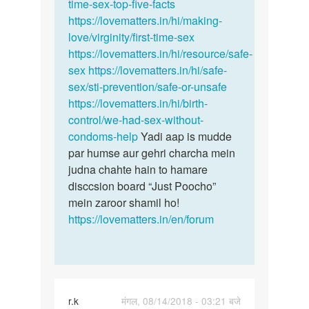
time-sex-top-five-facts
https://lovematters.in/hi/making-
love/virginity/first-time-sex
https://lovematters.in/hi/resource/safe-
sex
https://lovematters.in/hi/safe-
sex/sti-prevention/safe-or-unsafe
https://lovematters.in/hi/birth-
control/we-had-sex-without-
condoms-help
Yadi aap is mudde
par humse aur gehri charcha mein
judna chahte hain to hamare
disccsion board “Just Poocho”
mein zaroor shamil ho!
https://lovematters.in/en/forum
r.k
मंगल, 08/14/2018 - 03:21 बजे