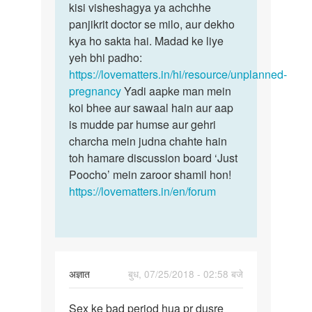
by
kisi visheshagya ya achchhe
ankit
panjikrit doctor se milo, aur dekho
gupta
kya ho sakta hai. Madad ke liye
yeh bhi padho:
https://lovematters.in/hi/resource/unplanned-
pregnancy
Yadi aapke man mein
koi bhee aur sawaal hain aur aap
is mudde par humse aur gehri
charcha mein judna chahte hain
toh hamare discussion board ‘Just
Poocho’ mein zaroor shamil hon!
https://lovematters.in/en/forum
अज्ञात
बुध, 07/25/2018 - 02:58 बजे
पर्मालिंक
Sex ke bad period hua pr dusre
Sex