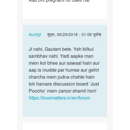
Apne…
In
Auntyji
शुक्र, 06/29/2018 - 01:06 पूर्वान्ह
reply
पर्मालिंक
to
Ji nahi, Gautam bete. Yeh bilkul
Ji
Auntie
sambhav nahi. Yadi aapke man
nahi,
ji
mein koi bhee aur sawaal hain aur
Gautam
Mai
aap is mudde par humse aur gehri
bete.
Apne…
charcha mein judna chahte hain
Yeh…
by
toh hamare discussion board ‘Just
Gautam
Poocho’ mein zaroor shamil hon!
https://lovematters.in/en/forum