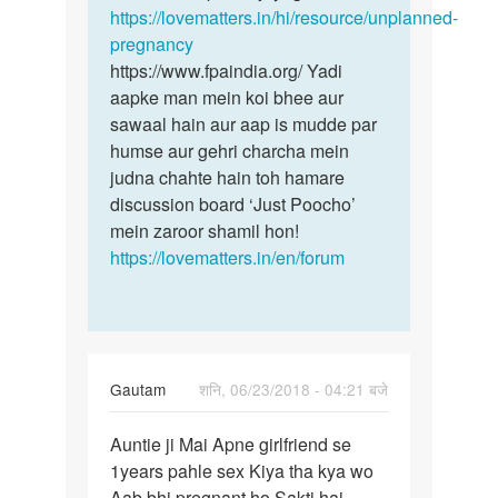
https://lovematters.in/hi/resource/unplanned-
pregnancy
https://www.fpaindia.org/ Yadi
aapke man mein koi bhee aur
sawaal hain aur aap is mudde par
humse aur gehri charcha mein
judna chahte hain toh hamare
discussion board ‘Just Poocho’
mein zaroor shamil hon!
https://lovematters.in/en/forum
Gautam
शनि, 06/23/2018 - 04:21 बजे
पर्मालिंक
Auntie ji Mai Apne girlfriend se
Auntie
1years pahle sex Kiya tha kya wo
ji
Aab bhi pregnant ho Sakti hai
Mai