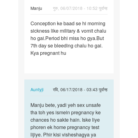
Manju
गुरु, 06/07/2018 - 10:52 पूर्वान्ह
पर्मालिंक
Conception ke baad se hi morning
Conception
sickness like military & vomit chalu
ke
ho gai.Period bhi miss ho gya.But
baad
7th day se bleeding chalu ho gai.
se
Kya pregnant hu
hi…
In
Auntyji
रवि, 06/17/2018 - 03:43 पूर्वान्ह
reply
पर्मालिंक
to
Manju bete, yadi yeh sex unsafe
Manju
Conception
tha toh yes ismein pregnancy ke
bete,
ke
chances ho sakte hain. Iske liye
yadi
baad
phoren ek home pregnancy test
yeh
se
lijiye. Phir kisi visheshagya ya
sex…