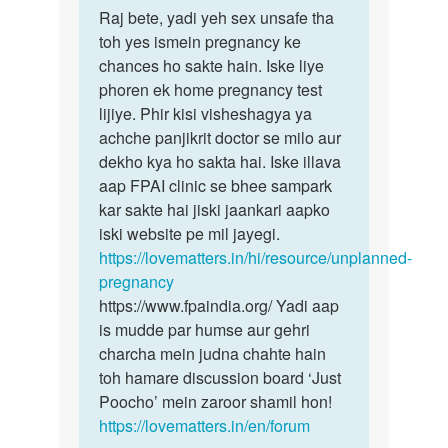
to
Raj bete, yadi yeh sex unsafe tha
Raj
Kya
toh yes ismein pregnancy ke
bete,
date
chances ho sakte hain. Iske liye
yadi
ke
phoren ek home pregnancy test
yeh
ek
lijiye. Phir kisi visheshagya ya
sex…
din
achche panjikrit doctor se milo aur
pahle
dekho kya ho sakta hai. Iske illava
sex…
aap FPAI clinic se bhee sampark
by
kar sakte hai jiski jaankari aapko
Raj
iski website pe mil jayegi.
https://lovematters.in/hi/resource/unplanned-
pregnancy
https://www.fpaindia.org/ Yadi aap
is mudde par humse aur gehri
charcha mein judna chahte hain
toh hamare discussion board ‘Just
Poocho’ mein zaroor shamil hon!
https://lovematters.in/en/forum