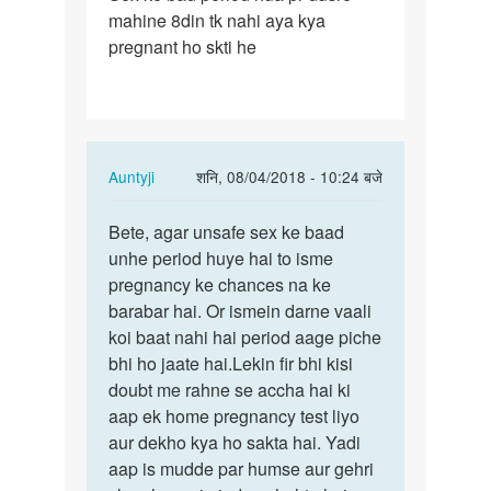
mahine 8din tk nahi aya kya
ke
pregnant ho skti he
bad
period
hua
pr…
In
Auntyji
शनि, 08/04/2018 - 10:24 बजे
reply
पर्मालिंक
to
Bete, agar unsafe sex ke baad
Bete,
Sex
unhe period huye hai to isme
agar
ke
pregnancy ke chances na ke
unsafe
bad
barabar hai. Or ismein darne vaali
sex
period
koi baat nahi hai period aage piche
ke…
hua
bhi ho jaate hai.Lekin fir bhi kisi
pr…
doubt me rahne se accha hai ki
by
aap ek home pregnancy test liyo
अज्ञात
aur dekho kya ho sakta hai. Yadi
aap is mudde par humse aur gehri