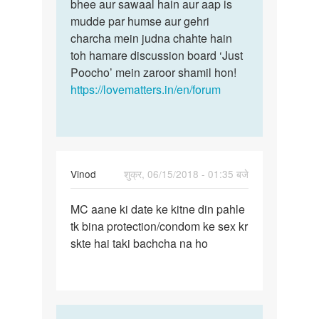
sex…
bhee aur sawaal hain aur aap is
na…
by
mudde par humse aur gehri
अज्ञात
charcha mein judna chahte hain
toh hamare discussion board ‘Just
Poocho’ mein zaroor shamil hon!
https://lovematters.in/en/forum
Vinod
शुक्र, 06/15/2018 - 01:35 बजे
पर्मालिंक
MC aane ki date ke kitne din pahle
MC
tk bina protection/condom ke sex kr
aane
skte hai taki bachcha na ho
ki
date
ke
kitne
din…