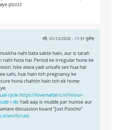
aye plzzzz
रवि, 01/12/2020 - 11:31 पूर्वान्ह
uskha nahi bata sakte hain, aur is tarah
 nahi hota hai. Period ke irregular hone ke
ension. Iske alava yadi unsafe sex hua hai
hee sahi, hue hain toh pregnancy ke
p sure hona chahtin hain toh ek home
ye:
ual-cycle
https://lovematters.in/hi/our-
ould-i-do
Yadi aap is mudde par humse aur
hamare discussion board “Just Poocho”
s.in/en/forum