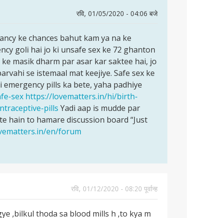
रवि, 01/05/2020 - 04:06 बजे
gnancy ke chances bahut kam ya na ke
cy goli hai jo ki unsafe sex ke 72 ghanton
a ke masik dharm par asar kar saktee hai, jo
arvahi se istemaal mat keejiye. Safe sex ke
ki emergency pills ka bete, yaha padhiye
afe-sex
https://lovematters.in/hi/birth-
traceptive-pills
Yadi aap is mudde par
e hain to hamare discussion board “Just
ovematters.in/en/forum
रवि, 01/12/2020 - 08:20 पूर्वान्ह
ye ,bilkul thoda sa blood mills h ,to kya m