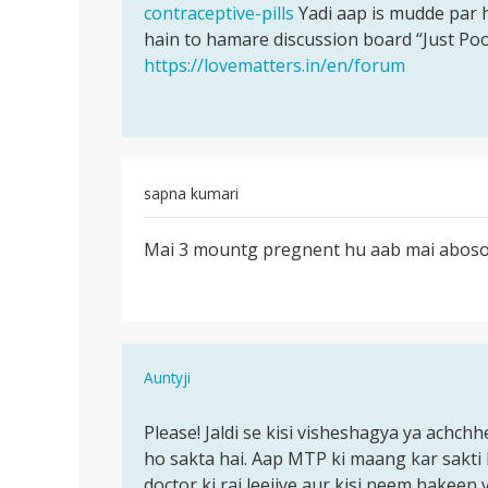
by
contraceptive-pills
Yadi aap is mudde par 
Madhu
hain to hamare discussion board “Just Po
https://lovematters.in/en/forum
sapna kumari
पर्मालिंक
Mai 3 mountg pregnent hu aab mai aboson
Mai
3
mountg
pregnent
hu
In
Auntyji
aab…
reply
पर्मालिंक
to
Please! Jaldi se kisi visheshagya ya achchh
Please!
Mai
ho sakta hai. Aap MTP ki maang kar sakti h
Jaldi
3
doctor ki rai leejiye aur kisi neem hakeen
se