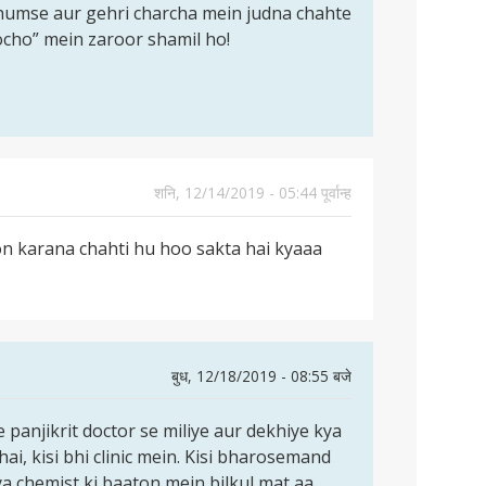
humse aur gehri charcha mein judna chahte
ocho” mein zaroor shamil ho!
शनि, 12/14/2019 - 05:44 पूर्वान्ह
 karana chahti hu hoo sakta hai kyaaa
बुध, 12/18/2019 - 08:55 बजे
e panjikrit doctor se miliye aur dekhiye kya
ai, kisi bhi clinic mein. Kisi bharosemand
 ya chemist ki baaton mein bilkul mat aa