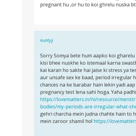
pregnant hu ,or hu to koi ghrelu nuska bt
periods
nhi
Aaye
h
teen…
In
Auntyji
reply
पर्मालिंक
to
Sorry Somya bete hum aapko koi gharelu n
Sorry
Mere
kisi bhee nuskhe ko istemaal karna swasth
Somya
periods
kai karan ho sakte hai jaise ki stress ya t
bete
nhi
aur unsafe sex ke baad, period irregular 
hum
Aaye
chances na ke barabar hain lekin yadi aa
aapko…
h
pregnancy test lena sahi hoga. Yaha padhi
teen…
https://lovematters.in/hi/resource/menstr
by
bodies/my-periods-are-irregular-what-sh
Somya
gehri charcha mein judna chahte hain to 
mein zaroor shamil ho!
https://lovematter