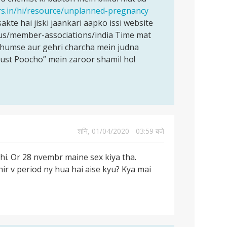
rs.in/hi/resource/unplanned-pregnancy
akte hai jiski jaankari aapko issi website
t-us/member-associations/india Time mat
ar humse aur gehri charcha mein judna
Just Poocho” mein zaroor shamil ho!
शनि, 01/04/2020 - 03:59 बजे
hi. Or 28 nvembr maine sex kiya tha.
ir v period ny hua hai aise kyu? Kya mai