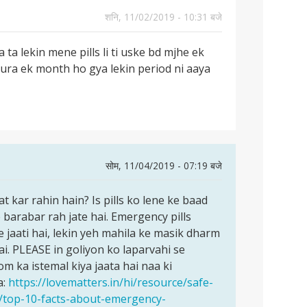
शनि, 11/02/2019 - 10:31 बजे
ta lekin mene pills li ti uske bd mjhe ek
ura ek month ho gya lekin period ni aaya
सोम, 11/04/2019 - 07:19 बजे
 kar rahin hain? Is pills ko lene ke baad
barabar rah jate hai. Emergency pills
 jaati hai, lekin yeh mahila ke masik dharm
ai. PLEASE in goliyon ko laparvahi se
om ka istemal kiya jaata hai naa ki
a:
https://lovematters.in/hi/resource/safe-
ol/top-10-facts-about-emergency-