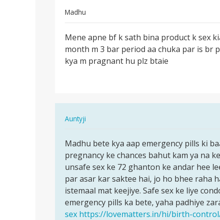
Madhu
पर्मालिंक
Mene apne bf k sath bina product k sex kia 
Mene
month m 3 bar period aa chuka par is br p
apne
kya m pragnant hu plz btaie
bf
k
sath
bina…
In
Auntyji
reply
पर्मालिंक
to
Madhu bete kya aap emergency pills ki baat
Madhu
Mene
pregnancy ke chances bahut kam ya na ke 
bete
apne
unsafe sex ke 72 ghanton ke andar hee lee
kya
bf
par asar kar saktee hai, jo ho bhee raha h
aap
k
istemaal mat keejiye. Safe sex ke liye cond
emergency…
sath
emergency pills ka bete, yaha padhiye zar
bina…
sex
https://lovematters.in/hi/birth-contr