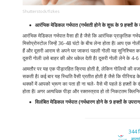
Shutterstock/fizkes
आरंभिक मेडिकल गर्भपात (गर्भवती होने के शुरू के 9 हफ्तों के
Footer
हमारे सिद्धांत
Just Poocho
संपर्क करें
आरंभिक मेडिकल गर्भपात वैसा ही है जैसे कि आरंभिक प्राकृतिक गर्भ
Company
मिसोप्रोस्टोल जिन्हें 36-48 घंटो के बीच लेना होता हैI आप एक गो
हैं और दूसरी आराम से अपने घर जाकरI पहली गोली यह सुनिश्चित कर देत
दूसरी गोली उसे बाहर की ओर धकेल देती हैI दूसरी गोली लेने के 4-6
आमतौर पर यह एक पीड़ारहित क्रिया होती है, लेकिन गोलियों की वजह 
सकती हैI कई बार यह स्थिति वैसी प्रतीत होती है जैसे कि पीरियड क
थक्कों में आपको भ्रूण का पता ही ना चले- वैसे भी पहले 8 हफ़्तों के 
होता हैI अगर अत्यधिक पीड़ा और रक्तस्त्राव हो तो निकटतम क्लिनिक य
विलंबित
मेडिकल
गर्भपात
(
गर्भधारण
होने
के
9
हफ्तों
के
उपरान्
344 टि
बातची