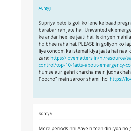
In
Auntyji
reply
पर्मालिंक
to
Supriya bete is goli ko lene ke baad pre
Supriya
Akhri
barabar rah jate hai. Unwanted ek emergen
bete
bar
ke andar hee lee jaati hai, lekin yeh mahil
is
mai
ho bhee raha hai. PLEASE in goliyon ko lap
goli
26
liye condom ka istemal kiya jaata hai naa 
ko
nvembr
zara:
https://lovematters.in/hi/resource/s
lene…
ko…
control/top-10-facts-about-emergency-con
by
humse aur gehri charcha mein judna chaht
Supriya
Poocho” mein zaroor shamil ho!
https://l
Somya
पर्मालिंक
Mere periods nhi Aaye h teen din jyda ho g
Mere