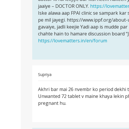
mountg
jaaiye – DOCTOR ONLY.
https://lovematte
kisi…
pregnent
Iske alawa aap FPAI clinic se sampark kar s
hu
pe mil jayegi. https://www.ippf.org/abou
aab…
gavaiye, jadli keejie Yadi aap is mudde p
by
chahte hain to hamare discussion board “
sapna
https://lovematters.in/en/forum
kumari
Supriya
पर्मालिंक
Akhri bar mai 26 nvembr ko period dekhi t
Akhri
Unwanted 72 tablet v maine khaya lekin ph
bar
pregnant hu.
mai
26
nvembr
ko…