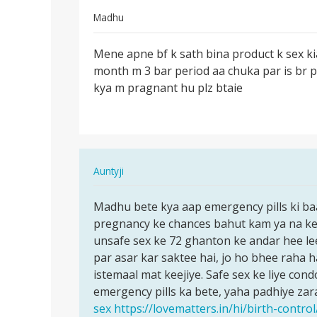
Madhu
पर्मालिंक
Mene apne bf k sath bina product k sex kia 
Mene
month m 3 bar period aa chuka par is br p
apne
kya m pragnant hu plz btaie
bf
k
sath
bina…
In
Auntyji
reply
पर्मालिंक
to
Madhu bete kya aap emergency pills ki baat
Madhu
Mene
pregnancy ke chances bahut kam ya na ke 
bete
apne
unsafe sex ke 72 ghanton ke andar hee lee
kya
bf
par asar kar saktee hai, jo ho bhee raha h
aap
k
istemaal mat keejiye. Safe sex ke liye cond
emergency…
sath
emergency pills ka bete, yaha padhiye zar
bina…
sex
https://lovematters.in/hi/birth-contr