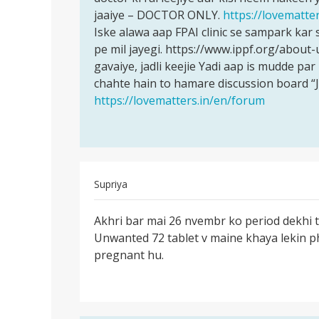
mountg
jaaiye – DOCTOR ONLY.
https://lovematte
kisi…
pregnent
Iske alawa aap FPAI clinic se sampark kar s
hu
pe mil jayegi. https://www.ippf.org/abou
aab…
gavaiye, jadli keejie Yadi aap is mudde p
by
chahte hain to hamare discussion board “
sapna
https://lovematters.in/en/forum
kumari
Supriya
पर्मालिंक
Akhri bar mai 26 nvembr ko period dekhi t
Akhri
Unwanted 72 tablet v maine khaya lekin ph
bar
pregnant hu.
mai
26
nvembr
ko…