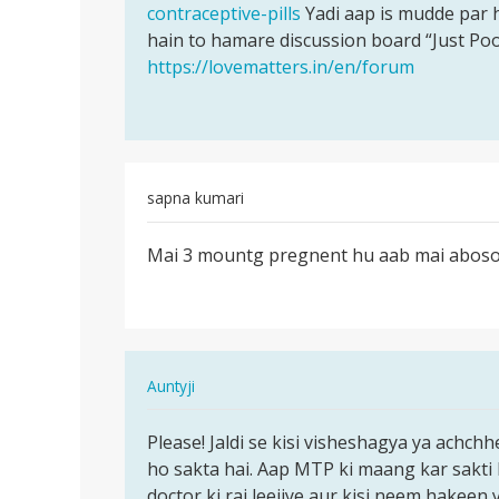
by
contraceptive-pills
Yadi aap is mudde par 
Madhu
hain to hamare discussion board “Just Po
https://lovematters.in/en/forum
sapna kumari
पर्मालिंक
Mai 3 mountg pregnent hu aab mai aboson
Mai
3
mountg
pregnent
hu
In
Auntyji
aab…
reply
पर्मालिंक
to
Please! Jaldi se kisi visheshagya ya achchh
Please!
Mai
ho sakta hai. Aap MTP ki maang kar sakti h
Jaldi
3
doctor ki rai leejiye aur kisi neem hakeen
se