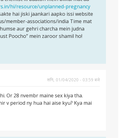
rs.in/hi/resource/unplanned-pregnancy
akte hai jiski jaankari aapko issi website
t-us/member-associations/india Time mat
ar humse aur gehri charcha mein judna
Just Poocho” mein zaroor shamil ho!
शनि, 01/04/2020 - 03:59 बजे
hi. Or 28 nvembr maine sex kiya tha.
ir v period ny hua hai aise kyu? Kya mai