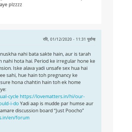
aye plzzzz
रवि, 01/12/2020 - 11:31 पूर्वान्ह
uskha nahi bata sakte hain, aur is tarah
 nahi hota hai. Period ke irregular hone ke
ension. Iske alava yadi unsafe sex hua hai
hee sahi, hue hain toh pregnancy ke
p sure hona chahtin hain toh ek home
ye:
ual-cycle
https://lovematters.in/hi/our-
ould-i-do
Yadi aap is mudde par humse aur
hamare discussion board “Just Poocho”
s.in/en/forum