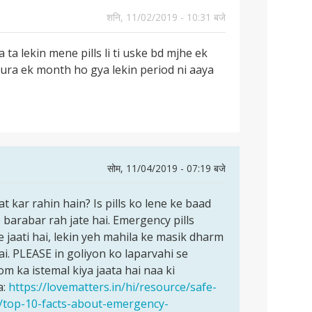
शनि, 11/02/2019 - 10:31 बजे
ta lekin mene pills li ti uske bd mjhe ek
ura ek month ho gya lekin period ni aaya
सोम, 11/04/2019 - 07:19 बजे
 kar rahin hain? Is pills ko lene ke baad
barabar rah jate hai. Emergency pills
 jaati hai, lekin yeh mahila ke masik dharm
ai. PLEASE in goliyon ko laparvahi se
om ka istemal kiya jaata hai naa ki
a:
https://lovematters.in/hi/resource/safe-
ol/top-10-facts-about-emergency-