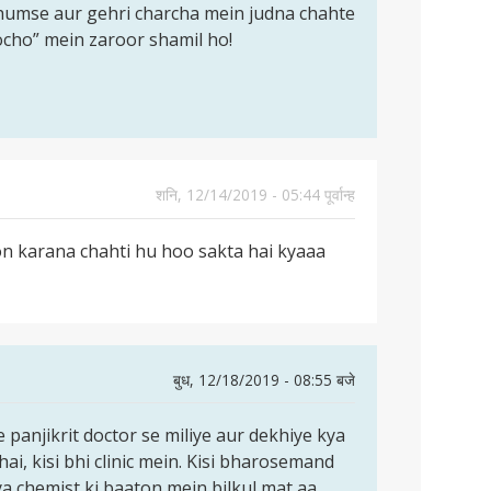
humse aur gehri charcha mein judna chahte
ocho” mein zaroor shamil ho!
शनि, 12/14/2019 - 05:44 पूर्वान्ह
 karana chahti hu hoo sakta hai kyaaa
बुध, 12/18/2019 - 08:55 बजे
e panjikrit doctor se miliye aur dekhiye kya
ai, kisi bhi clinic mein. Kisi bharosemand
 ya chemist ki baaton mein bilkul mat aa