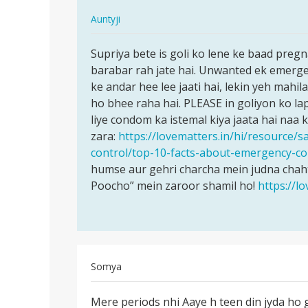
In
Auntyji
reply
पर्मालिंक
to
Supriya bete is goli ko lene ke baad pre
Supriya
Akhri
barabar rah jate hai. Unwanted ek emergen
bete
bar
ke andar hee lee jaati hai, lekin yeh mahil
is
mai
ho bhee raha hai. PLEASE in goliyon ko lap
goli
26
liye condom ka istemal kiya jaata hai naa 
ko
nvembr
zara:
https://lovematters.in/hi/resource/s
lene…
ko…
control/top-10-facts-about-emergency-con
by
humse aur gehri charcha mein judna chaht
Supriya
Poocho” mein zaroor shamil ho!
https://l
Somya
पर्मालिंक
Mere periods nhi Aaye h teen din jyda ho g
Mere