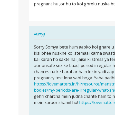
pregnant hu ,or hu to koi ghrelu nuska bt
periods
nhi
Aaye
h
teen…
In
Auntyji
reply
पर्मालिंक
to
Sorry Somya bete hum aapko koi gharelu n
Sorry
Mere
kisi bhee nuskhe ko istemaal karna swasth
Somya
periods
kai karan ho sakte hai jaise ki stress ya t
bete
nhi
aur unsafe sex ke baad, period irregular 
hum
Aaye
chances na ke barabar hain lekin yadi aa
aapko…
h
pregnancy test lena sahi hoga. Yaha padhi
teen…
https://lovematters.in/hi/resource/menstr
by
bodies/my-periods-are-irregular-what-sh
Somya
gehri charcha mein judna chahte hain to 
mein zaroor shamil ho!
https://lovematter