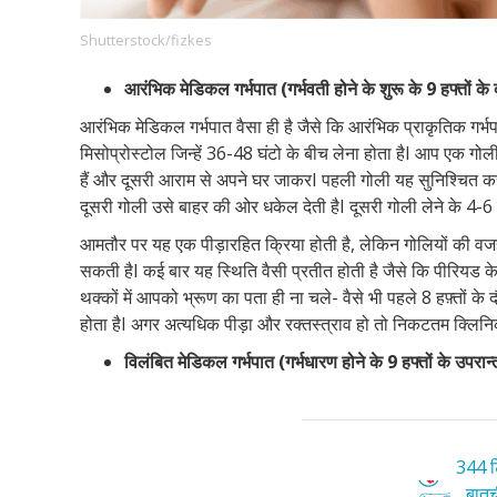
Shutterstock/fizkes
आरंभिक मेडिकल गर्भपात (गर्भवती होने के शुरू के 9 हफ्तों के
Footer
हमारे सिद्धांत
Just Poocho
संपर्क करें
आरंभिक मेडिकल गर्भपात वैसा ही है जैसे कि आरंभिक प्राकृतिक गर्भ
Company
मिसोप्रोस्टोल जिन्हें 36-48 घंटो के बीच लेना होता हैI आप एक गो
हैं और दूसरी आराम से अपने घर जाकरI पहली गोली यह सुनिश्चित कर देत
दूसरी गोली उसे बाहर की ओर धकेल देती हैI दूसरी गोली लेने के 4-6
आमतौर पर यह एक पीड़ारहित क्रिया होती है, लेकिन गोलियों की वजह 
सकती हैI कई बार यह स्थिति वैसी प्रतीत होती है जैसे कि पीरियड क
थक्कों में आपको भ्रूण का पता ही ना चले- वैसे भी पहले 8 हफ़्तों के 
होता हैI अगर अत्यधिक पीड़ा और रक्तस्त्राव हो तो निकटतम क्लिनिक य
विलंबित
मेडिकल
गर्भपात
(
गर्भधारण
होने
के
9
हफ्तों
के
उपरान्
344 टि
बातची