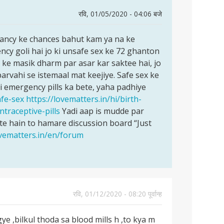
रवि, 01/05/2020 - 04:06 बजे
gnancy ke chances bahut kam ya na ke
cy goli hai jo ki unsafe sex ke 72 ghanton
a ke masik dharm par asar kar saktee hai, jo
arvahi se istemaal mat keejiye. Safe sex ke
ki emergency pills ka bete, yaha padhiye
afe-sex
https://lovematters.in/hi/birth-
traceptive-pills
Yadi aap is mudde par
e hain to hamare discussion board “Just
ovematters.in/en/forum
रवि, 01/12/2020 - 08:20 पूर्वान्ह
ye ,bilkul thoda sa blood mills h ,to kya m