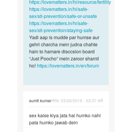
sex…
https://lovematters.in/hi/resource/fertility
by
https://lovematters.in/hi/safe-
Ravi
sex/sti-prevention/safe-or-unsafe
gyani
https://lovematters.in/hi/safe-
sex/sti-prevention/staying-safe
Yadi aap is mudde par humse aur
gehri charcha mein judna chahte
hain to hamare disccsion board
“Just Poocho” mein zaroor shamil
ho!
https://lovematters.in/en/forum
sumit kumar
मंगल, 03/26/2019 - 03:37 बजे
पर्मालिंक
sex kaise kiya jata hai humko nahi
sex
pata humko jawab dein
kaise
kiya