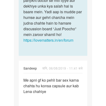
panjikrit doctor se mill lijiye aur
is
meri
dekhiye unka kya salah hai is
baare
gf
baare mein. Yadi aap is mudde par
mein
hai
humse aur gehri charcha mein
aap
but
judna chahte hain to hamare
kisi…
wo…
discussion board “Just Poocho”
by
mein zaroor shamil ho!
अज्ञात
https://lovematters.in/en/forum
Sandeep
शनि, 06/08/2019 - 11:41 बजे
पर्मालिंक
Me apni gf ko pehli bar sex karna
Me
chahta hu konsa capsule aur kab
apni
Lena chahiye
gf
ko
pehli