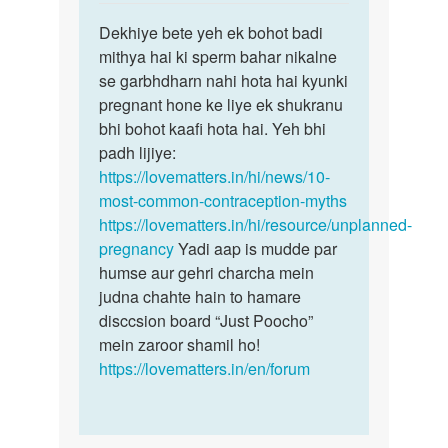
reply
पर्मालिंक
to
Dekhiye bete yeh ek bohot badi
Dekhiye
Hm
mithya hai ki sperm bahar nikalne
bete
sex
se garbhdharn nahi hota hai kyunki
yeh
krte
pregnant hone ke liye ek shukranu
ek
wkt
bhi bohot kaafi hota hai. Yeh bhi
bohot…
virypat
padh lijiye:
hone…
https://lovematters.in/hi/news/10-
by
most-common-contraception-myths
Munsaf
https://lovematters.in/hi/resource/unplanned-
Ansari
pregnancy
Yadi aap is mudde par
humse aur gehri charcha mein
judna chahte hain to hamare
disccsion board “Just Poocho”
mein zaroor shamil ho!
https://lovematters.in/en/forum