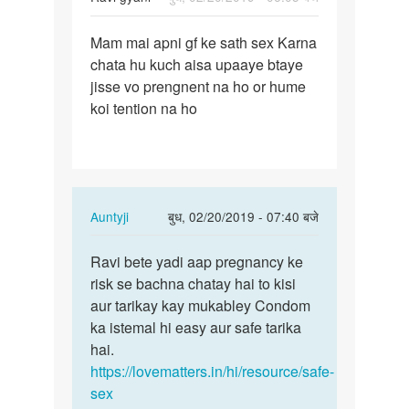
पर्मालिंक
Mam mai apni gf ke sath sex Karna
Mam
chata hu kuch aisa upaaye btaye
mai
jisse vo prengnent na ho or hume
apni
koi tention na ho
gf
ke
sath
sex…
In
Auntyji
बुध, 02/20/2019 - 07:40 बजे
reply
पर्मालिंक
to
Ravi bete yadi aap pregnancy ke
Ravi
Mam
risk se bachna chatay hai to kisi
bete
mai
aur tarikay kay mukabley Condom
yadi
apni
ka istemal hi easy aur safe tarika
aap
gf
hai.
pregnancy…
ke
https://lovematters.in/hi/resource/safe-
sath
sex