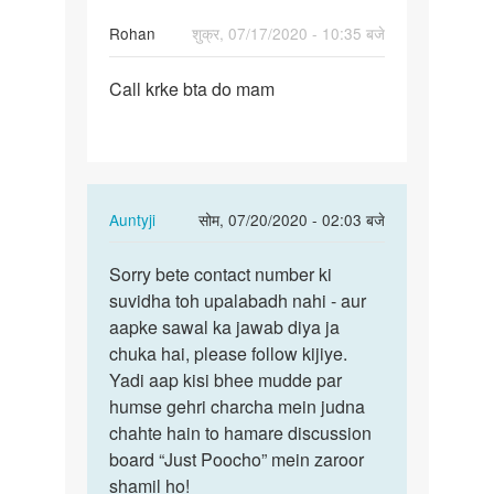
Rohan
शुक्र, 07/17/2020 - 10:35 बजे
पर्मालिंक
Call krke bta do mam
Call
krke
bta
do
mam
In
Auntyji
सोम, 07/20/2020 - 02:03 बजे
8076717…
reply
पर्मालिंक
to
Sorry bete contact number ki
Sorry
Call
suvidha toh upalabadh nahi - aur
bete
krke
aapke sawal ka jawab diya ja
contact
bta
chuka hai, please follow kijiye.
number
do
Yadi aap kisi bhee mudde par
ki…
mam
humse gehri charcha mein judna
8076717…
chahte hain to hamare discussion
by
board “Just Poocho” mein zaroor
Rohan
shamil ho!