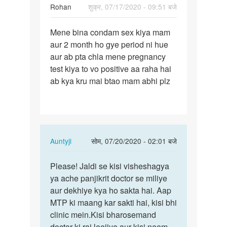
Rohan
शुक्र, 07/17/2020 - 09:51 बजे
पर्मालिंक
Mene bina condam sex kiya mam
Mene
aur 2 month ho gye period ni hue
bina
aur ab pta chla mene pregnancy
condam
test kiya to vo positive aa raha hai
sex
ab kya kru mai btao mam abhi plz
kiya…
In
Auntyji
सोम, 07/20/2020 - 02:01 बजे
reply
पर्मालिंक
to
Please! Jaldi se kisi visheshagya
Please!
Mene
ya ache panjikrit doctor se miliye
Jaldi
bina
aur dekhiye kya ho sakta hai. Aap
se
condam
MTP ki maang kar sakti hai, kisi bhi
kisi…
sex
clinic mein.Kisi bharosemand
kiya…
doctor ki rai leejiye aur kisi neem