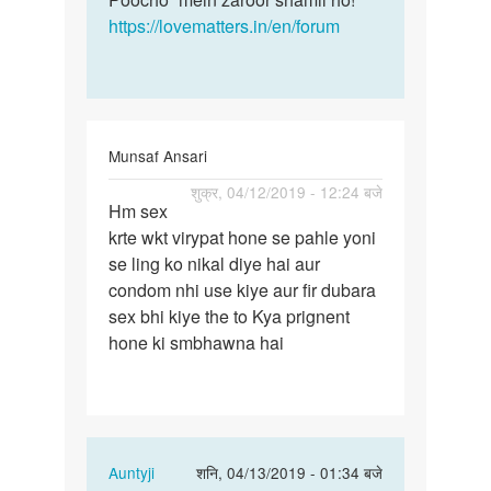
https://lovematters.in/en/forum
Munsaf Ansari
पर्मालिंक
शुक्र, 04/12/2019 - 12:24 बजे
Hm sex
Hm
krte wkt virypat hone se pahle yoni
sex
se ling ko nikal diye hai aur
krte
condom nhi use kiye aur fir dubara
wkt
sex bhi kiye the to Kya prignent
virypat
hone ki smbhawna hai
hone…
In
Auntyji
शनि, 04/13/2019 - 01:34 बजे