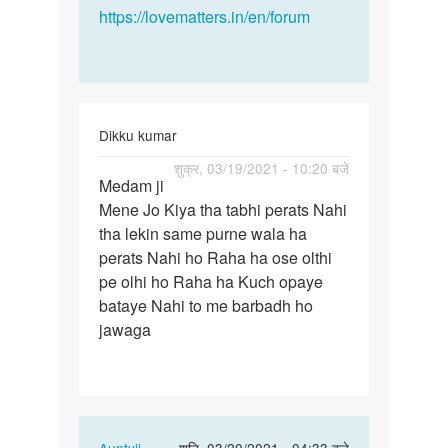
https://lovematters.in/en/forum
Dikku kumar
पर्मालिंक
शुक्र, 03/19/2021 - 10:20 बजे
Medam ji
Medam
Mene Jo Kiya tha tabhi perats Nahi
ji
tha lekin same purne wala ha
Mene
perats Nahi ho Raha ha ose olthi
Jo
pe olhi ho Raha ha Kuch opaye
Kiya
bataye Nahi to me barbadh ho
tha…
jawaga
In
Auntyji
शनि, 03/20/2021 - 04:33 बजे