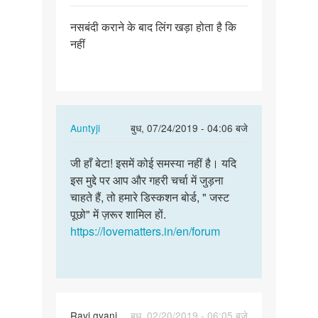
पर्मालिंक
नसबंदी कराने के बाद लिंग खड़ा होता है कि
नसबंदी
नहीं
कराने
के
बाद
लिंग…
In
Auntyji
बुध, 07/24/2019 - 04:06 बजे
reply
पर्मालिंक
to
जी हाँ बेटा! इसमें कोई समस्या नहीं है। यदि
जी
नसबंदी
इस मुद्दे पर आप और गहरी चर्चा में जुड़ना
हाँ
कराने
चाहते हैं, तो हमारे डिस्कशन बोर्ड, " जस्ट
बेटा!
के
पूछो" में ज़रूर शामिल हों.
इसमें
बाद
https://lovematters.in/en/forum
कोई…
लिंग…
by
प्रशांत
Ravi gyani
बुध, 02/20/2019 - 06:05 बजे