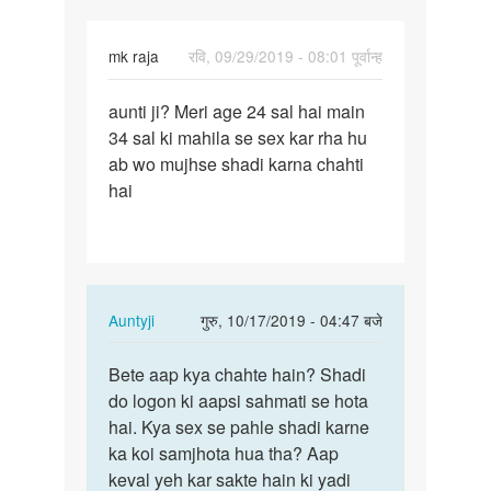
mk raja
रवि, 09/29/2019 - 08:01 पूर्वान्ह
पर्मालिंक
aunti ji? Meri age 24 sal hai main
aunti
34 sal ki mahila se sex kar rha hu
ji?
ab wo mujhse shadi karna chahti
Meri
hai
age
24
sal…
In
Auntyji
गुरु, 10/17/2019 - 04:47 बजे
reply
पर्मालिंक
to
Bete aap kya chahte hain? Shadi
Bete
aunti
do logon ki aapsi sahmati se hota
aap
ji?
hai. Kya sex se pahle shadi karne
kya
Meri
ka koi samjhota hua tha? Aap
chahte
age
keval yeh kar sakte hain ki yadi
hain?…