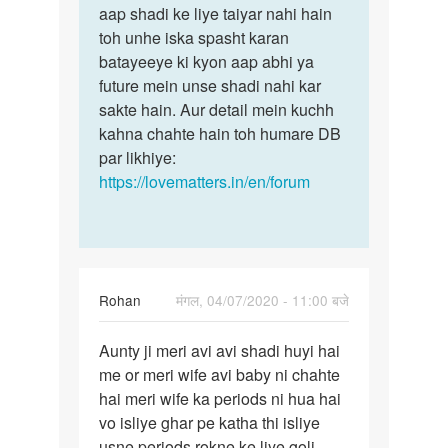
24
aap shadi ke liye taiyar nahi hain
sal…
toh unhe iska spasht karan
by
batayeeye ki kyon aap abhi ya
mk
future mein unse shadi nahi kar
raja
sakte hain. Aur detail mein kuchh
kahna chahte hain toh humare DB
par likhiye:
https://lovematters.in/en/forum
Rohan
मंगल, 04/07/2020 - 11:00 बजे
पर्मालिंक
Aunty ji meri avi avi shadi huyi hai
Aunty
me or meri wife avi baby ni chahte
ji
hai meri wife ka periods ni hua hai
meri
vo isliye ghar pe katha thi isliye
avi
usne periods rokne ke liye goli
avi