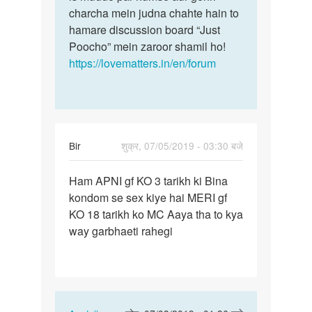
charcha mein judna chahte hain to
hamare discussion board “Just
Poocho” mein zaroor shamil ho!
https://lovematters.in/en/forum
Bir
शुक्र, 07/05/2019 - 03:30 बजे
पर्मालिंक
Ham APNI gf KO 3 tarikh ki Bina
Ham
kondom se sex kiye hai MERI gf
APNI
KO 18 tarikh ko MC Aaya tha to kya
gf
way garbhaeti rahegi
KO
3
tarikh
ki…