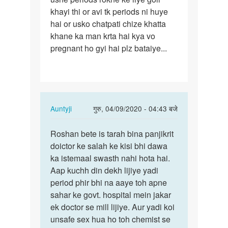
khayi thi or avi tk periods ni huye
shadi…
hai or usko chatpati chize khatta
khane ka man krta hai kya vo
pregnant ho gyi hai plz bataiye...
In
Auntyji
गुरु, 04/09/2020 - 04:43 बजे
reply
पर्मालिंक
to
Roshan bete is tarah bina panjikrit
Roshan
Aunty
doictor ke salah ke kisi bhi dawa
bete
ji
ka istemaal swasth nahi hota hai.
is
meri
Aap kuchh din dekh lijiye yadi
tarah
avi
period phir bhi na aaye toh apne
bina…
avi
sahar ke govt. hospital mein jakar
shadi…
ek doctor se mill lijiye. Aur yadi koi
by
unsafe sex hua ho toh chemist se