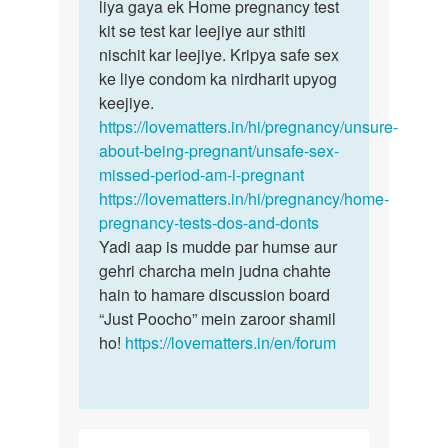
Rohan
liya gaya ek Home pregnancy test
kit se test kar leejiye aur sthiti
nischit kar leejiye. Kripya safe sex
ke liye condom ka nirdharit upyog
keejiye.
https://lovematters.in/hi/pregnancy/unsure-
about-being-pregnant/unsafe-sex-
missed-period-am-i-pregnant
https://lovematters.in/hi/pregnancy/home-
pregnancy-tests-dos-and-donts
Yadi aap is mudde par humse aur
gehri charcha mein judna chahte
hain to hamare discussion board
“Just Poocho” mein zaroor shamil
ho!
https://lovematters.in/en/forum