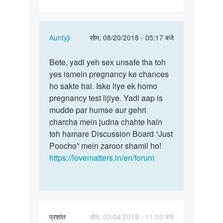
5…
In
Auntyji
सोम, 08/20/2018 - 05:17 बजे
reply
पर्मालिंक
to
Bete, yadi yeh sex unsafe tha toh
Bete,
Maine
yes ismein pregnancy ke chances
yadi
apni
ho sakte hai. Iske liye ek homo
yeh
gf
pregnancy test lijiye. Yadi aap is
sex
ke
mudde par humse aur gehri
unsafe…
saath
charcha mein judna chahte hain
5…
toh hamare Discussion Board “Just
by
Poocho” mein zaroor shamil ho!
Ranveer
https://lovematters.in/en/forum
प्रशांत
सोम, 02/04/2019 - 11:10 बजे