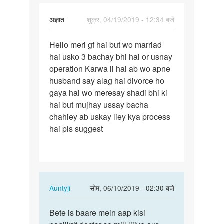
अज्ञात
शुक्र, 04/19/2019 - 12:34 बजे
पर्मालिंक
Hello meri gf hai but wo marriad
Hello
hai usko 3 bachay bhi hai or usnay
meri
operation Karwa li hai ab wo apne
gf
husband say alag hai divorce ho
hai
gaya hai wo meresay shadi bhi ki
but
hai but mujhay ussay bacha
wo…
chahiey ab uskay liey kya process
hai pls suggest
In
Auntyji
सोम, 06/10/2019 - 02:30 बजे
reply
पर्मालिंक
to
Bete is baare mein aap kisi
Bete
Hello