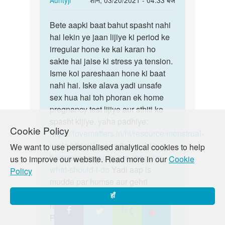
reply
पर्मालिंक
to
Bete aapki baat bahut spasht nahi
Bete
Medam
hai lekin ye jaan lijiye ki period ke
aapki
ji
irregular hone ke kai karan ho
baat
Mene
sakte hai jaise ki stress ya tension.
bahut
Jo
Isme koi pareshaan hone ki baat
spasht…
Kiya
nahi hai. Iske alava yadi unsafe
tha…
sex hua hai toh phoran ek home
by
pregnancy test lijiye aur sthiti ko
Dikku
spasht kijiye. yaha padhiye:
Cookie Policy
kumar
https://lovematters.in/hi/resource/menstrual-
cycle
https://lovematters.in/hi/our-
We want to use personalised analytical cookies to help
bodies/my-periods-are-irregular-
us to improve our website. Read more in our
Cookie
what-should-i-do
Yadi aap is
Policy
mudde par humse aur gehri
charcha mein judna chahte hain to
हाँ
hamare discussion board “Just
Poocho” mein zaroor shamil ho!