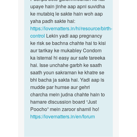
Meri
upaye hain jinhe aap apni suvidha
bete
baby
ke mutabiq le sakte hain woh aap
garbhnirodhan
9manth
yaha padh sakte hai:
ke…
ki
https://lovematters.in/hi/resource/birth-
h
control
Lekin yadi aap pregnancy
mujhe…
ke risk se bachna chahte hai to kisi
by
aur tarikay ke mukabley Condom
Pushpa
ka istemal hi easy aur safe tareeka
kashyap
hai. Isse unchahe garbh ke saath
saath youn sakraman ke khatre se
bhi bacha ja sakta hai. Yadi aap is
mudde par humse aur gehri
charcha mein judna chahte hain to
hamare discussion board “Just
Poocho” mein zaroor shamil ho!
https://lovematters.in/en/forum