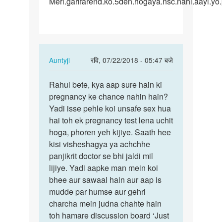
Meri.garlfarend.ko.5den.hogaya.nsc.nahi.aayi.yo
In
Auntyji
रवि, 07/22/2018 - 05:47 बजे
reply
पर्मालिंक
to
Rahul bete, kya aap sure hain ki
Rahul
Meri.garlfarend.ko.5den…
pregnancy ke chance nahin hain?
bete,
by
Yadi isse pehle koi unsafe sex hua
kya
Rahul.bariya
hai toh ek pregnancy test lena uchit
aap
hoga, phoren yeh kijiye. Saath hee
sure…
kisi visheshagya ya achchhe
panjikrit doctor se bhi jaldi mil
lijiye. Yadi aapke man mein koi
bhee aur sawaal hain aur aap is
mudde par humse aur gehri
charcha mein judna chahte hain
toh hamare discussion board ‘Just