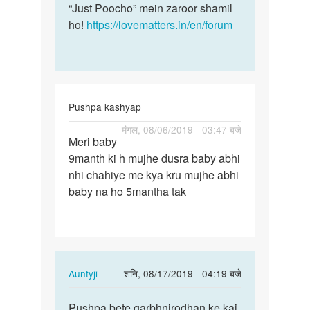
“Just Poocho” mein zaroor shamil
ho!
https://lovematters.in/en/forum
Pushpa kashyap
पर्मालिंक
मंगल, 08/06/2019 - 03:47 बजे
Meri baby
Meri
9manth ki h mujhe dusra baby abhi
baby
nhi chahiye me kya kru mujhe abhi
9manth
baby na ho 5mantha tak
ki
h
mujhe…
In
Auntyji
शनि, 08/17/2019 - 04:19 बजे
reply
पर्मालिंक
to
Pushpa bete garbhnirodhan ke kai
Pushpa