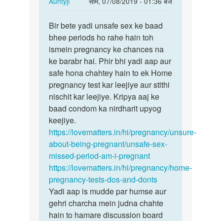
In
Auntyji
सोम, 07/08/2019 - 01:36 बजे
reply
पर्मालिंक
to
Bir bete yadi unsafe sex ke baad
Bir
Ham
bhee periods ho rahe hain toh
bete
APNI
ismein pregnancy ke chances na
yadi
gf
ke barabr hai. Phir bhi yadi aap aur
unsafe
KO
safe hona chahtey hain to ek Home
sex
3
pregnancy test kar leejiye aur stithi
ke…
tarikh
nischit kar leejiye. Kripya aaj ke
ki…
baad condom ka nirdharit upyog
by
keejiye.
Bir
https://lovematters.in/hi/pregnancy/unsure-
about-being-pregnant/unsafe-sex-
missed-period-am-i-pregnant
https://lovematters.in/hi/pregnancy/home-
pregnancy-tests-dos-and-donts
Yadi aap is mudde par humse aur
gehri charcha mein judna chahte
hain to hamare discussion board