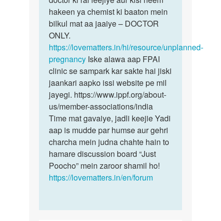
by
hakeen ya chemist ki baaton mein
Rohan
bilkul mat aa jaaiye – DOCTOR
ONLY.
https://lovematters.in/hi/resource/unplanned-
pregnancy
Iske alawa aap FPAI
clinic se sampark kar sakte hai jiski
jaankari aapko issi website pe mil
jayegi. https://www.ippf.org/about-
us/member-associations/india
Time mat gavaiye, jadli keejie Yadi
aap is mudde par humse aur gehri
charcha mein judna chahte hain to
hamare discussion board “Just
Poocho” mein zaroor shamil ho!
https://lovematters.in/en/forum