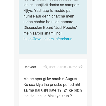
sex
toh ek panjikrit doctor se sampark
nahi
hone
kijiye. Yadi aap is mudde par
kiya
ke
humse aur gehri charcha mein
jaa…
bad
judna chahte hain toh hamare
kya…
Discussion Board “Just Poocho”
by
mein zaroor shamil ho!
Rihan
https://lovematters.in/en/forum
savita
Ranveer
रवि, 08/19/2018 - 07:55 बजे
पर्मालिंक
Maine apni gf ke saath 5 August
Maine
Ko sex kiya tha pr uske period nhi
apni
aa rha hai uski date 19_21 ke bitch
gf
me Hoti hai to Mai kya krun.?
ke
saath