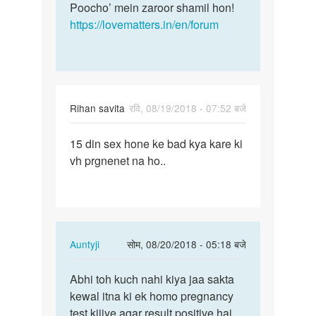
Poocho’ mein zaroor shamil hon!
https://lovematters.in/en/forum
Rihan savita
रवि, 08/19/2018 - 07:52 बजे
पर्मालिंक
15 din sex hone ke bad kya kare ki
15
vh prgnenet na ho..
din
sex
hone
ke
bad
In
Auntyji
सोम, 08/20/2018 - 05:18 बजे
kya…
reply
पर्मालिंक
to
Abhi toh kuch nahi kiya jaa sakta
Abhi
15
kewal itna ki ek homo pregnancy
toh
din
test kijiye agar result positive hai
kuch