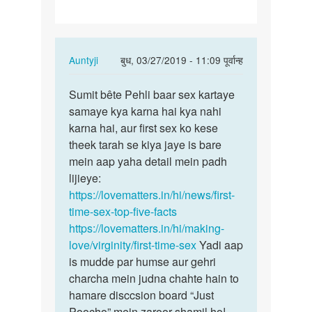
jata
hai…
In
Auntyji
बुध, 03/27/2019 - 11:09 पूर्वान्ह
reply
पर्मालिंक
to
Sumit bête Pehli baar sex kartaye
Sumit
sex
samaye kya karna hai kya nahi
bête
kaise
karna hai, aur first sex ko kese
Pehli
kiya
theek tarah se kiya jaye is bare
baar
jata
mein aap yaha detail mein padh
sex…
hai…
lijieye:
by
https://lovematters.in/hi/news/first-
sumit
time-sex-top-five-facts
kumar
https://lovematters.in/hi/making-
love/virginity/first-time-sex
Yadi aap
is mudde par humse aur gehri
charcha mein judna chahte hain to
hamare disccsion board “Just
Poocho” mein zaroor shamil ho!