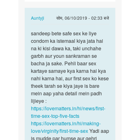
bar
sex…
In
Auntyji
सोम, 06/10/2019 - 02:33 बजे
reply
पर्मालिंक
to
sandeep bete safe sex ke liye
sandeep
Me
condom ka istemaal kiya jata hai
bete
apni
na ki kisi dawa ka, taki unchahe
safe
gf
garbh aur youn sankraman se
sex
ko
bacha ja sake. Pehli baar sex
ke…
pehli
kartaye samaye kya karna hai kya
bar
nahi karna hai, aur first sex ko kese
sex…
theek tarah se kiya jaye is bare
by
mein aap yaha detail mein padh
Sandeep
lijieye :
https://lovematters.in/hi/news/first-
time-sex-top-five-facts
https://lovematters.in/hi/making-
love/virginity/first-time-sex
Yadi aap
is mudde par humse aur gehri