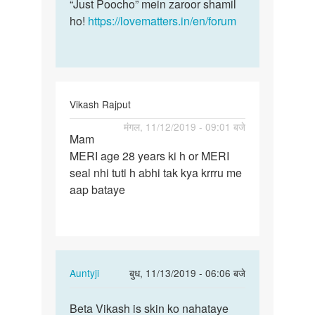
“Just Poocho” mein zaroor shamil
ho!
https://lovematters.in/en/forum
Vikash Rajput
पर्मालिंक
मंगल, 11/12/2019 - 09:01 बजे
Mam
Mam
MERI age 28 years ki h or MERI
MERI
seal nhi tuti h abhi tak kya krrru me
age
aap bataye
28
years
ki
h…
In
Auntyji
बुध, 11/13/2019 - 06:06 बजे
reply
पर्मालिंक
to
Beta Vikash is skin ko nahataye
Beta