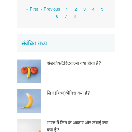
Pagination
First
Previous
Page
Page
Page
Page
Page
« First
‹ Previous
1
2
3
4
5
page
page
Page
Page
Current
6
7
8
page
संबंधित तथ्य
अंडकोष/टेस्टिकल्स क्या होता है?
लिंग (शिष्न)/पेनिस क्या है?
भारत में लिंग के आकार और लंबाई क्या
क्या है?