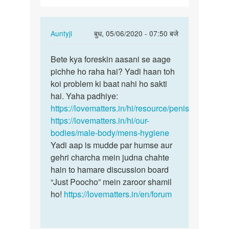
In
Auntyji
बुध, 05/06/2020 - 07:50 बजे
reply
पर्मालिंक
to
Bete kya foreskin aasani se aage
Bete
Mera
pichhe ho raha hai? Yadi haan toh
kya
v
koi problem ki baat nahi ho sakti
foreskin
ling
hai. Yaha padhiye:
aasani
mam
https://lovematters.in/hi/resource/penis
se…
piche
https://lovematters.in/hi/our-
ki…
bodies/male-body/mens-hygiene
by
Yadi aap is mudde par humse aur
Sonu
gehri charcha mein judna chahte
kumar
hain to hamare discussion board
“Just Poocho” mein zaroor shamil
ho!
https://lovematters.in/en/forum