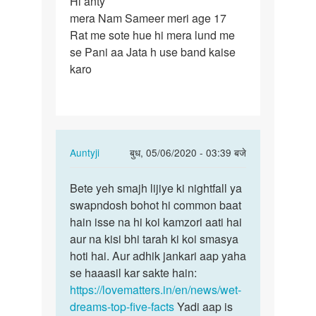
Hi anty
Hi
mera Nam Sameer meri age 17
anty
Rat me sote hue hi mera lund me
mera
se Pani aa Jata h use band kaise
Nam
karo
Sameer
meri…
In
Auntyji
बुध, 05/06/2020 - 03:39 बजे
reply
पर्मालिंक
to
Bete yeh smajh lijiye ki nightfall ya
Bete
Hi
swapndosh bohot hi common baat
yeh
anty
hain isse na hi koi kamzori aati hai
smajh
mera
aur na kisi bhi tarah ki koi smasya
lijiye
Nam
hoti hai. Aur adhik jankari aap yaha
ki…
Sameer
se haaasil kar sakte hain:
meri…
https://lovematters.in/en/news/wet-
by
dreams-top-five-facts
Yadi aap is