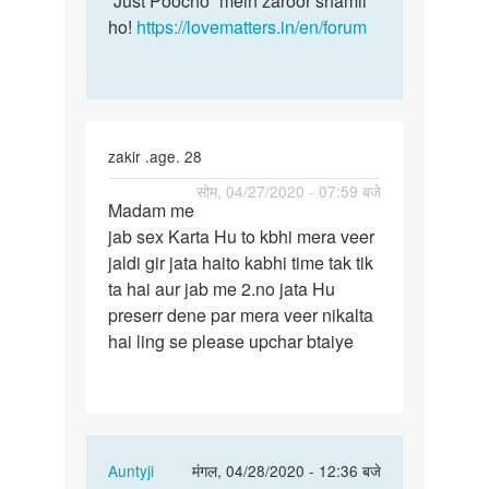
“Just Poocho” mein zaroor shamil
ho!
https://lovematters.in/en/forum
zakir .age. 28
पर्मालिंक
सोम, 04/27/2020 - 07:59 बजे
Madam me
Madam
jab sex Karta Hu to kbhi mera veer
me
jaldi gir jata haito kabhi time tak tik
jab
ta hai aur jab me 2.no jata Hu
sex
preserr dene par mera veer nikalta
Karta
hai ling se please upchar btaiye
Hu
to…
In
Auntyji
मंगल, 04/28/2020 - 12:36 बजे