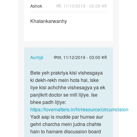
Ashok
रवि, 11/10/2019 - 05:08 बजे
पर्मालिंक
Khatankarwanhy
Khatankarwanhy
In
Auntyji
मंगल, 11/12/2019 - 03:00 बजे
reply
पर्मालिंक
to
Bete yeh prakriya kisi vishesgaya
Bete
Khatankarwanhy
ki dekh-rekh mein hota hai, iske
yeh
by
liye kisi achchhe vishesagya ya ek
prakriya
Ashok
panjikrit doctor se mill lijiye. Ise
kisi…
bhee padh lijiye:
https://lovematters.in/hi/resource/circumcision
Yadi aap is mudde par humse aur
gehri charcha mein judna chahte
hain to hamare discussion board