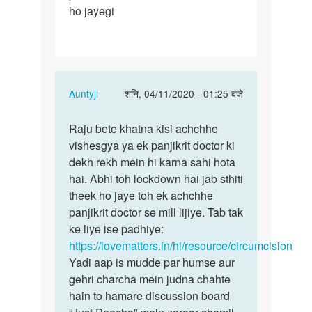
ho jayegi
penis
khatna…
In
Auntyji
शनि, 04/11/2020 - 01:25 बजे
reply
पर्मालिंक
to
Raju bete khatna kisi achchhe
Raju
Mai
vishesgya ya ek panjikrit doctor ki
bete
apna
dekh rekh mein hi karna sahi hota
khatna
penis
hai. Abhi toh lockdown hai jab sthiti
kisi…
khatna…
theek ho jaye toh ek achchhe
by
panjikrit doctor se mill lijiye. Tab tak
Raju
ke liye ise padhiye:
kumar
https://lovematters.in/hi/resource/circumcision
Yadi aap is mudde par humse aur
gehri charcha mein judna chahte
hain to hamare discussion board