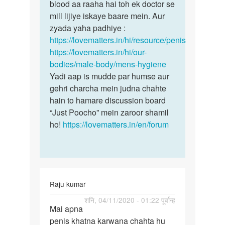
mund
blood aa raaha hai toh ek doctor se
halka…
mill lijiye iskaye baare mein. Aur
by
zyada yaha padhiye :
Rajesh
https://lovematters.in/hi/resource/penis
https://lovematters.in/hi/our-
bodies/male-body/mens-hygiene
Yadi aap is mudde par humse aur
gehri charcha mein judna chahte
hain to hamare discussion board
“Just Poocho” mein zaroor shamil
ho!
https://lovematters.in/en/forum
Raju kumar
पर्मालिंक
शनि, 04/11/2020 - 01:22 पूर्वान्ह
Mai apna
Mai
penis khatna karwana chahta hu
apna