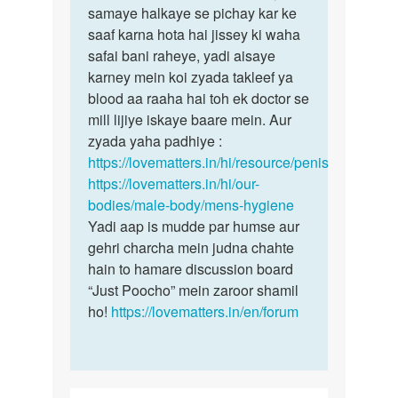
Mam
samaye halkaye se pichay kar ke
Vikash
MERI
saaf karna hota hai jissey ki waha
is
age
safai bani raheye, yadi aisaye
skin
28
karney mein koi zyada takleef ya
ko…
years
blood aa raaha hai toh ek doctor se
ki
mill lijiye iskaye baare mein. Aur
h…
zyada yaha padhiye :
by
https://lovematters.in/hi/resource/penis
Vikash
https://lovematters.in/hi/our-
Rajput
bodies/male-body/mens-hygiene
Yadi aap is mudde par humse aur
gehri charcha mein judna chahte
hain to hamare discussion board
“Just Poocho” mein zaroor shamil
ho!
https://lovematters.in/en/forum