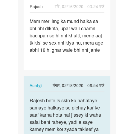
Rajesh
रवि, 02/16/2020 - 03:24 बजे
पर्मालिंक
Mem meri ling ka mund halka sa
Mem
bhi nhi dikhta, upar wali chamri
meri
bachpan se hi nhi khulti, mene aaj
ling
tk kisi se sex nhi kiya hu, mera age
ka
abhi 18 h, ghar wale bhi nhi jante
mund
halka…
In
Auntyji
मंगल, 02/18/2020 - 06:54 बजे
reply
पर्मालिंक
to
Rajesh bete is skin ko nahataye
Rajesh
Mem
samaye halkaye se pichay kar ke
bete
meri
saaf karna hota hai jissey ki waha
is
ling
safai bani raheye, yadi aisaye
skin
ka
karney mein koi zyada takleef ya
ko…