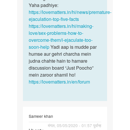
Yaha padhiye:
https://lovematters.in/hi/news/premature-
ejaculation-top-five-facts
https://lovematters.in/hi/making-
love/sex-problems-how-to-
overcome-them/i-ejaculate-too-
soon-help
Yadi aap is mudde par
humse aur gehri charcha mein
judna chahte hain to hamare
discussion board “Just Poocho”
mein zaroor shamil ho!
https://lovematters.in/en/forum
Sameer khan
पर्मालिंक
मंगल, 05/05/2020 - 01:57 पूर्वान्ह