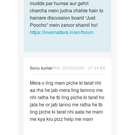
Sameer
mudde par humse aur gehri
khan
charcha mein judna chahte hain to
hamare discussion board “Just
Poocho” mein zaroor shamil ho!
https://lovematters.in/en/forum
Sonu kumar
मंगल, 05/05/2020 - 07:49 बजे
पर्मालिंक
Mera v ling mam piche ki taraf nhi
Mera
aa rha he jab mera ling tannno me
v
nhi ratha he tb ling piche ki taraf ho
ling
jata he or jab tanno me ratha he tb
mam
ling piche ki taraf nhi aata he mam
piche
me kya kru plzz help me mam
ki…