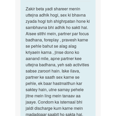
reply
पर्मालिंक
to
Zakir beta yadi shareer menin
Zakir
Madam
uttejna adhik hogi, sex ki bhavna
beta
me
zyada hogi toh shighrpatan hone ki
yadi
jab
sambhavna bhi adhik ho sakti hai.
shareer…
sex
Aisee stithi mein, partner par focus
Karta
badhana, foreplay , pravesh karne
Hu
se pehle bahut se alag alag
to…
kriyaein karna , jinse dono ko
by
aanand mile, apne partner kee
zakir
uttejna badhana, yeh sab activities
.age.
sabse zaroori hain. Iske ilava,
28
partner ke saath sex karne se
pehle, ek baar hastmaithun kar
saktey hain, utne samay pehele
jitne mein ling mein tanaav aa
jaaye. Condom ka istemaal bhi
jaldi discharge kum karne mein
madadgaar saabit ho sakta hai.