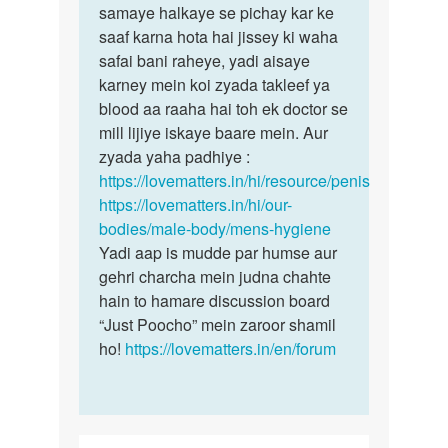
Land
samaye halkaye se pichay kar ke
bete
mund
saaf karna hota hai jissey ki waha
is
nahi
safai bani raheye, yadi aisaye
skin
khulta
karney mein koi zyada takleef ya
ko…
hai
blood aa raaha hai toh ek doctor se
by
mill lijiye iskaye baare mein. Aur
Akash
zyada yaha padhiye :
https://lovematters.in/hi/resource/penis
https://lovematters.in/hi/our-
bodies/male-body/mens-hygiene
Yadi aap is mudde par humse aur
gehri charcha mein judna chahte
hain to hamare discussion board
“Just Poocho” mein zaroor shamil
ho!
https://lovematters.in/en/forum