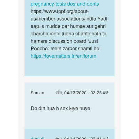
pregnancy-tests-dos-and-donts
https://www.ippf.org/about-
us/member-associations/india Yadi
aap is mudde par humse aur gehri
charcha mein judna chahte hain to
hamare discussion board “Just
Poocho” mein zaroor shamil ho!
https://lovematters.in/en/forum
In
Suman
सोम, 04/13/2020 - 03:25 बजे
reply
पर्मालिंक
to
Do din hua h sex kiye huye
Do
Mujhe
din
lagta
hua
h
h
ki
sex
In
Auntyji
मंगल, 04/14/2020 - 03:41 बजे