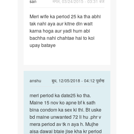
san
मंगल, 03/24/2015 - 03:31 बजे
पर्मालिंक
Meri wife ka period 25 ka tha abhi
Meri
tak nahi aya aur kitne din wait
wife
karna hoga aur yadi hum abi
ka
bachha nahi chahtae hai to koi
period
upay bataye
25
ka
tha
In
anshu
बुध, 12/05/2018 - 04:12 पूर्वान्ह
reply
पर्मालिंक
to
meri period ka date25 ko tha.
meri
Meri
Maine 15 nov ko apne bf k sath
period
wife
bina condom ka sex ki thi. Bt uske
ka
ka
bd maine unwanted 72 li hu .phr v
date25
period
mera period av tk n aya h. Mujhe
ko…
25
aisa dawai btaie jise kha kr period