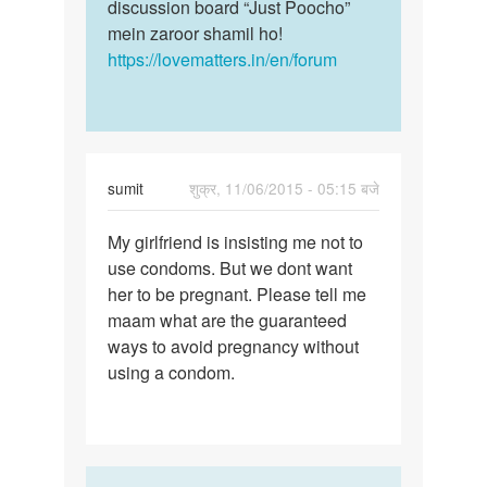
discussion board “Just Poocho”
mein zaroor shamil ho!
https://lovematters.in/en/forum
sumit
शुक्र, 11/06/2015 - 05:15 बजे
पर्मालिंक
My girlfriend is insisting me not to
My
use condoms. But we dont want
girlfriend
her to be pregnant. Please tell me
is
maam what are the guaranteed
insisting
ways to avoid pregnancy without
me
using a condom.