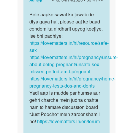
m
kiye
reply
पर्मालिंक
v
huye
to
Bete aapke sawal ka jawab de
Bete
pragent
Do
diya gaya hai, please aaj ke baad
aapke
by
din
condom ka nirdharit upyog keejiye.
sawal
Anonymous
hua
Ise bhi padhiye:
ka
h
https://lovematters.in/hi/resource/safe-
jawab
sex
sex
de…
kiye
https://lovematters.in/hi/pregnancy/unsure-
huye
about-being-pregnant/unsafe-sex-
by
missed-period-am-i-pregnant
Suman
https://lovematters.in/hi/pregnancy/home-
pregnancy-tests-dos-and-donts
Yadi aap is mudde par humse aur
gehri charcha mein judna chahte
hain to hamare discussion board
“Just Poocho” mein zaroor shamil
ho!
https://lovematters.in/en/forum