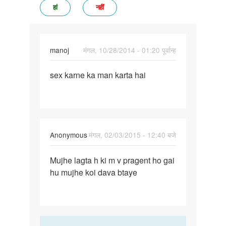
हां
नहीं
manoj
मंगल, 10/28/2014 - 01:20 पूर्वान्ह
पर्मालिंक
sex karne ka man karta hai
sex
karne
ka
man
karta
Anonymous
मंगल, 02/03/2015 - 12:40 बजे
hai
पर्मालिंक
Mujhe lagta h ki m v pragent ho gai
Mujhe
hu mujhe koi dava btaye
lagta
h
ki
m
v