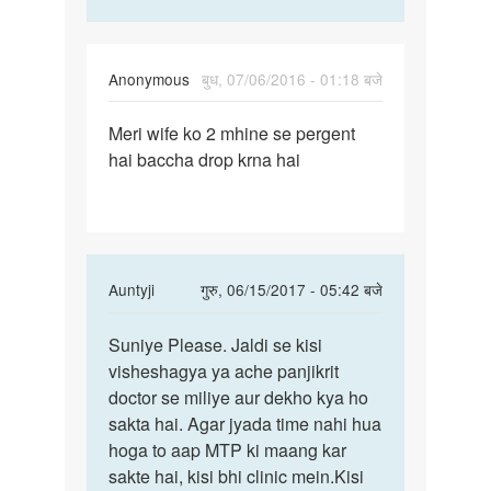
Anonymous
बुध, 07/06/2016 - 01:18 बजे
पर्मालिंक
Meri wife ko 2 mhine se pergent
Meri
hai baccha drop krna hai
wife
ko
2
mhine
se
In
Auntyji
गुरु, 06/15/2017 - 05:42 बजे
reply
पर्मालिंक
to
Suniye Please. Jaldi se kisi
Suniye
Meri
visheshagya ya ache panjikrit
Please.
wife
doctor se miliye aur dekho kya ho
Jaldi
ko
sakta hai. Agar jyada time nahi hua
se
2
hoga to aap MTP ki maang kar
kisi
mhine
sakte hai, kisi bhi clinic mein.Kisi