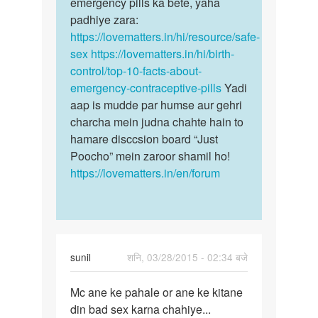
emergency pills ka bete, yaha
padhiye zara:
https://lovematters.in/hi/resource/safe-
sex
https://lovematters.in/hi/birth-
control/top-10-facts-about-
emergency-contraceptive-pills
Yadi
aap is mudde par humse aur gehri
charcha mein judna chahte hain to
hamare disccsion board “Just
Poocho” mein zaroor shamil ho!
https://lovematters.in/en/forum
sunil
शनि, 03/28/2015 - 02:34 बजे
पर्मालिंक
Mc ane ke pahale or ane ke kitane
Mc
din bad sex karna chahiye...
ane