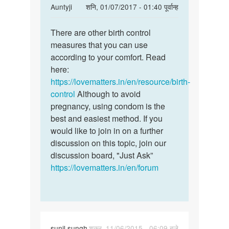
In
Auntyji
शनि, 01/07/2017 - 01:40 पूर्वान्ह
reply
पर्मालिंक
to
There are other birth control
There
My
measures that you can use
are
girlfriend
according to your comfort. Read
other
is
here:
birth
insisting
https://lovematters.in/en/resource/birth-
control
me
control
Although to avoid
by
pregnancy, using condom is the
sumit
best and easiest method. If you
would like to join in on a further
discussion on this topic, join our
discussion board, "Just Ask”
https://lovematters.in/en/forum
sunil sungh
शुक्र, 11/06/2015 - 06:09 बजे