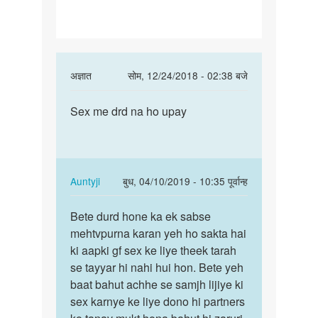
ke
pahale
or
ane
In
अज्ञात
सोम, 12/24/2018 - 02:38 बजे
ke
reply
पर्मालिंक
to
Sex me drd na ho upay
Sex
Mc
me
ane
drd
ke
na
pahale
ho
In
Auntyji
बुध, 04/10/2019 - 10:35 पूर्वान्ह
or
upay
reply
पर्मालिंक
ane
to
Bete durd hone ka ek sabse
Bete
ke
Sex
mehtvpurna karan yeh ho sakta hai
durd
by
me
ki aapki gf sex ke liye theek tarah
hone
sunil
drd
se tayyar hi nahi hui hon. Bete yeh
ka
na
baat bahut achhe se samjh lijiye ki
ek
ho
sex karnye ke liye dono hi partners
sabse…
upay