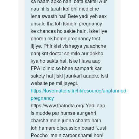
Mera
ka naam apko nahi bata sakte! Aur
beta,
last
naa hi is tarah koi bhi medicine
hum
piryad
lena swasth hai! Bete yadi yeh sex
kisi
24sep.ko
unsafe tha toh ismein pregnancy
bhi
by
ke chances ho sakte hain. Iske liye
Radhy
phoren ek home pregnancy test
lijiye. Phir kisi vishagya ya achche
panjikrit doctor se milo aur dekho
kya ho sakta hai. Iske illava aap
FPAI clinic se bhee sampark kar
sakety hai jiski jaankari aaapko iski
website pe mil jayegi.
https://lovematters.in/hi/resource/unplanned-
pregnancy
https://www.fpaindia.org/ Yadi aap
is mudde par humse aur gehri
charcha mein judna chahte hain
toh hamare discussion board “Just
Poocho” mein zaroor shamil hon!