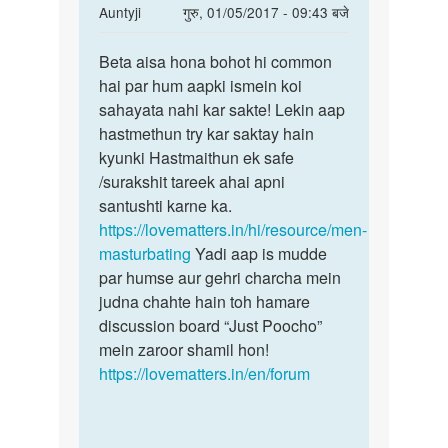
In
Auntyji
गुरु, 01/05/2017 - 09:43 बजे
pragent
reply
पर्मालिंक
to
Beta aisa hona bohot hi common
Beta
sex
hai par hum aapki ismein koi
aisa
karne
sahayata nahi kar sakte! Lekin aap
hona
ka
hastmethun try kar saktay hain
bohot
man
kyunki Hastmaithun ek safe
hi
karta
/surakshit tareek ahai apni
hai
santushti karne ka.
by
https://lovematters.in/hi/resource/men-
manoj
masturbating
Yadi aap is mudde
par humse aur gehri charcha mein
judna chahte hain toh hamare
discussion board “Just Poocho”
mein zaroor shamil hon!
https://lovematters.in/en/forum