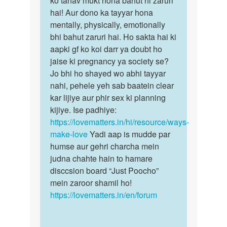
ko tanav mukt hona bahut hi zaruri
by
hai! Aur dono ka tayyar hona
अज्ञात
mentally, physically, emotionally
bhi bahut zaruri hai. Ho sakta hai ki
aapki gf ko koi darr ya doubt ho
jaise ki pregnancy ya society se?
Jo bhi ho shayed wo abhi tayyar
nahi, pehele yeh sab baatein clear
kar lijiye aur phir sex ki planning
kijiye. Ise padhiye:
https://lovematters.in/hi/resource/ways-
make-love
Yadi aap is mudde par
humse aur gehri charcha mein
judna chahte hain to hamare
disccsion board “Just Poocho”
mein zaroor shamil ho!
https://lovematters.in/en/forum