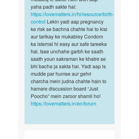
hota
yaha padh sakte hai:
kai…
hai
https://lovematters.in/hi/resource/birth-
sex…
control
Lekin yadi aap pregnancy
by
ke risk se bachna chahte hai to kisi
Abdul
aur tarikay ke mukabley Condom
Wahab
ka istemal hi easy aur safe tareeka
hai. Isse unchahe garbh ke saath
saath youn sakraman ke khatre se
bhi bacha ja sakta hai. Yadi aap is
mudde par humse aur gehri
charcha mein judna chahte hain to
hamare discussion board “Just
Poocho” mein zaroor shamil ho!
https://lovematters.in/en/forum