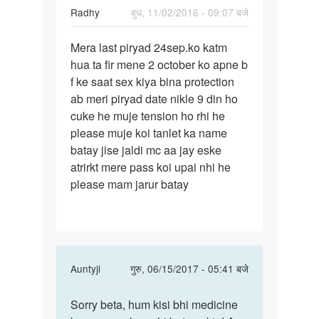
Radhy
बुध, 11/02/2016 - 09:07 बजे
पर्मालिंक
Mera last piryad 24sep.ko katm
Mera
hua ta fir mene 2 october ko apne b
last
f ke saat sex kiya bina protection
piryad
ab meri piryad date nikle 9 din ho
24sep.ko
cuke he muje tension ho rhi he
please muje koi tanlet ka name
batay jise jaldi mc aa jay eske
atrirkt mere pass koi upai nhi he
please mam jarur batay
In
Auntyji
गुरु, 06/15/2017 - 05:41 बजे
reply
पर्मालिंक
to
Sorry beta, hum kisi bhi medicine
Sorry