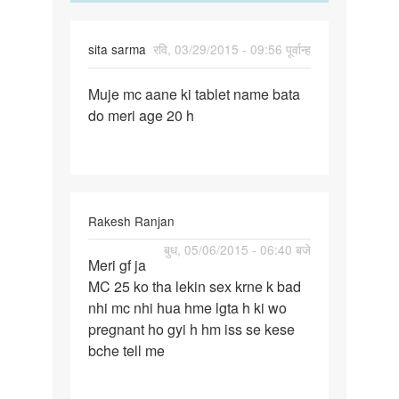
sita sarma
रवि, 03/29/2015 - 09:56 पूर्वान्ह
पर्मालिंक
Muje mc aane ki tablet name bata
Muje
do meri age 20 h
mc
aane
ki
tablet
name
Rakesh Ranjan
पर्मालिंक
बुध, 05/06/2015 - 06:40 बजे
Meri gf ja
Meri
MC 25 ko tha lekin sex krne k bad
gf
nhi mc nhi hua hme lgta h ki wo
ja
pregnant ho gyi h hm iss se kese
MC
bche tell me
25
ko
tha