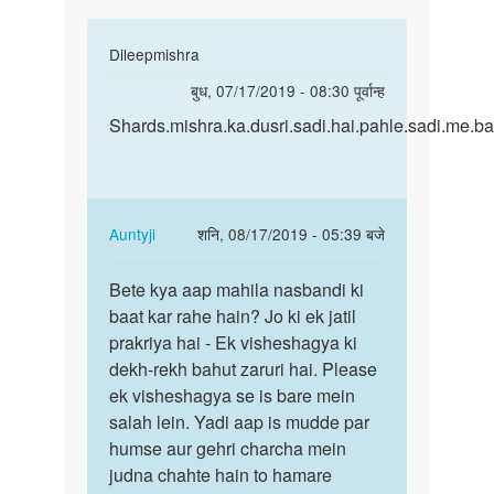
bhi
In
Dileepmishra
reply
पर्मालिंक
बुध, 07/17/2019 - 08:30 पूर्वान्ह
to
Shards.mishra.ka.dusri.sadi…
Shards.mishra.ka.dusri.sadi.hai.pahle.sadi.me.ba
Kya
kondom
ke
prayo
In
Auntyji
शनि, 08/17/2019 - 05:39 बजे
ke
reply
bhi
पर्मालिंक
to
Bete kya aap mahila nasbandi ki
Bete
by
Shards.mishra.ka.dusri.sadi…
baat kar rahe hain? Jo ki ek jatil
kya
Rakesh
by
prakriya hai - Ek visheshagya ki
aap
ji
Dileepmishra
dekh-rekh bahut zaruri hai. Please
mahila
ek visheshagya se is bare mein
nasbandi…
salah lein. Yadi aap is mudde par
humse aur gehri charcha mein
judna chahte hain to hamare