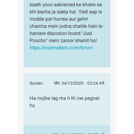
saath youn sakramad ke khatre se
bhi bacha ja sakta hai. Yadi aap is
mudde par humse aur gehri
charcha mein judna chahte hain to
hamare disccsion board “Just
Poocho” mein zaroor shamil ho!
https://lovematters.in/en/forum
In
Suman
सोम, 04/13/2020 - 03:24 बजे
reply
पर्मालिंक
to
Ha mujhe lag rha h Ki me pegnet
Ha
Mujhe
hu
mujhe
lagta
lag
h
rha
ki
h
m
Ki