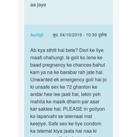
ka
aa jaye
tha
by
san
In
Auntyji
बुध, 04/10/2019 - 10:39 पूर्वान्ह
reply
पर्मालिंक
to
Ab kya sthiti hai bete? Deri ke liye
Ab
meri
maafi chahungi. Is goli ko lene ke
kya
period
baad pregnancy ke chances bahut
sthiti
ka
kam ya na ke barabar rah jate hai.
hai
date25
Unwanted ek emergency goli hai jo
bete?
ko…
ki unsafe sex ke 72 ghanton ke
Deri…
by
andar hee lee jaati hai, lekin yeh
anshu
mahila ke masik dharm par asar
kar saktee hai. PLEASE in goliyon
ko laparvahi se istemaal mat
keejiye. Safe sex ke liye condom
ka istemal kiya jaata hai naa ki