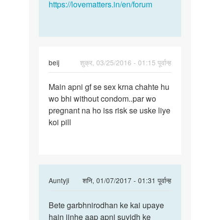
https://lovematters.in/en/forum
beij
शुक्र, 03/25/2016 - 01:15 पूर्वान्ह
पर्मालिंक
Main apni gf se sex krna chahte hu
Main
wo bhi without condom..par wo
apni
pregnant na ho iss risk se uske liye
gf
koi pill
se
sex
krna
In
Auntyji
शनि, 01/07/2017 - 01:31 पूर्वान्ह
reply
पर्मालिंक
to
Bete garbhnirodhan ke kai upaye
Bete
Main
hain jinhe aap apni suvidh ke
garbhnirodhan