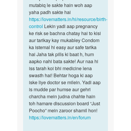
apni
mutabiq le sakte hain woh aap
ke
gf
yaha padh sakte hai
kai
se
https://lovematters.in/hi/resource/birth-
sex
control
Lekin yadi aap pregnancy
krna
ke risk se bachna chatay hai to kisi
by
aur tarikay kay mukabley Condom
beij
ka istemal hi easy aur safe tarika
hai Jaha tak pills ki baat h, hum
aapko nahi bata sakte! Aur naa hi
iss tarah koi bhi medicine lena
swasth hai! Behtar hoga ki aap
iske liye doctor se milein. Yadi aap
is mudde par humse aur gehri
charcha mein judna chahte hain
toh hamare discussion board “Just
Poocho” mein zaroor shamil hon!
https://lovematters.in/en/forum