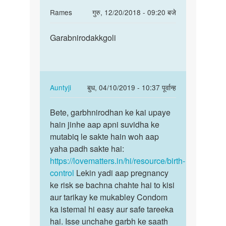
In
Rames
गुरु, 12/20/2018 - 09:20 बजे
reply
पर्मालिंक
to
Garabnirodakkgoli
Garabnirodakkgoli
Mujhe
lagta
h
ki
In
Auntyji
बुध, 04/10/2019 - 10:37 पूर्वान्ह
m
reply
पर्मालिंक
v
to
Bete, garbhnirodhan ke kai upaye
Bete,
pragent
Garabnirodakkgoli
hain jinhe aap apni suvidha ke
garbhnirodhan
by
by
mutabiq le sakte hain woh aap
ke
Anonymous
Rames
yaha padh sakte hai:
kai…
https://lovematters.in/hi/resource/birth-
control
Lekin yadi aap pregnancy
ke risk se bachna chahte hai to kisi
aur tarikay ke mukabley Condom
ka istemal hi easy aur safe tareeka
hai. Isse unchahe garbh ke saath