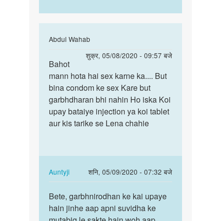
In
Abdul Wahab
reply
पर्मालिंक
शुक्र, 05/08/2020 - 09:57 बजे
to
Bahot
Bahot
sex
mann hota hai sex karne ka.... But
mann
karne
bina condom ke sex Kare but
hota
ka
garbhdharan bhi nahin Ho iska Koi
hai
man
upay bataiye injection ya koi tablet
sex…
karta
aur kis tarike se Lena chahie
hai
by
manoj
In
Auntyji
शनि, 05/09/2020 - 07:32 बजे
reply
पर्मालिंक
to
Bete, garbhnirodhan ke kai upaye
Bete,
Bahot
hain jinhe aap apni suvidha ke
garbhnirodhan
mann
mutabiq le sakte hain woh aap
ke