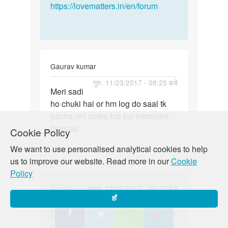
https://lovematters.in/en/forum
Gaurav kumar
पर्मालिंक
गुरु, 11/23/2017 - 08:25 बजे
Meri sadi
Meri
ho chuki hai or hm log do saal tk
sadi
bacha nhi chate hai koi medicine
ho
btau plz
chuki
Cookie Policy
hai
We want to use personalised analytical cookies to help
or
us to improve our website. Read more in our
Cookie
hm…
Policy
In
Auntyji
शुक्र, 12/15/2017 - 06:25 बजे
हाँ
reply
पर्मालिंक
to
Gaurav bete, garbhnirodhan ke kai
Gaurav
Meri
upaye hain jinhe aap apni suvidha
bete,