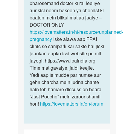
se
bharosemand doctor ki rai leejiye
by
aur kisi neem hakeen ya chemist ki
Anonymous
baaton mein bilkul mat aa jaaiye –
DOCTOR ONLY.
https://lovematters.in/hi/resource/unplanned-
pregnancy
Iske alawa aap FPAI
clinic se sampark kar sakte hai jiski
jaankari aapko issi website pe mil
jayegi. https://www.fpaindia.org
Time mat gavaiye, jaldi keejie.
Yadi aap is mudde par humse aur
gehri charcha mein judna chahte
hain toh hamare discussion board
“Just Poocho” mein zaroor shamil
hon!
https://lovematters.in/en/forum