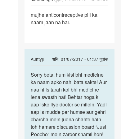
पर्मालिंक
mujhe anticontreceptive pill ka
mujhe
naam jaan na hai.
anticontreceptive
pill
In
Auntyji
शनि, 01/07/2017 - 01:37 पूर्वान्ह
reply
पर्मालिंक
to
Sorry beta, hum kisi bhi medicine
Sorry
mujhe
ka naam apko nahi bata sakte! Aur
beta,
anticontreceptive
naa hi is tarah koi bhi medicine
hum
pill
lena swasth hai! Behtar hoga ki
kisi
by
aap iske liye doctor se milein. Yadi
bhi
sunil
aap is mudde par humse aur gehri
sungh
charcha mein judna chahte hain
toh hamare discussion board “Just
Poocho” mein zaroor shamil hon!