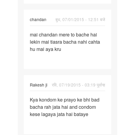
lekin
chandan
बुध, 07/01/2015 - 12:51 बजे
पर्मालिंक
mai chandan mere to bache hai
mai
lekin mai tiasra bacha nahi cahta
chandan
hu mai aya kru
mere
to
bache
hai
Rakesh ji
रवि, 07/19/2015 - 03:19 पूर्वान्ह
पर्मालिंक
Kya kondom ke prayo ke bhi bad
Kya
bacha rah jata hai and condom
kondom
kese lagaya jata hai bataye
ke
prayo
ke