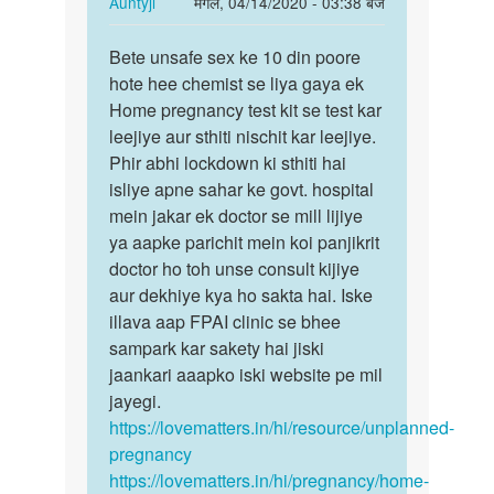
In
Auntyji
मंगल, 04/14/2020 - 03:38 बजे
v
me…
reply
पर्मालिंक
pragent
to
Bete unsafe sex ke 10 din poore
Bete
by
Ha
hote hee chemist se liya gaya ek
unsafe
Anonymous
mujhe
Home pregnancy test kit se test kar
sex
lag
leejiye aur sthiti nischit kar leejiye.
ke
rha
Phir abhi lockdown ki sthiti hai
10
h
isliye apne sahar ke govt. hospital
din…
Ki
mein jakar ek doctor se mill lijiye
me…
ya aapke parichit mein koi panjikrit
by
doctor ho toh unse consult kijiye
Suman
aur dekhiye kya ho sakta hai. Iske
illava aap FPAI clinic se bhee
sampark kar sakety hai jiski
jaankari aaapko iski website pe mil
jayegi.
https://lovematters.in/hi/resource/unplanned-
pregnancy
https://lovematters.in/hi/pregnancy/home-