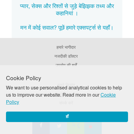
प्यार, सेक्स और रिश्तों से जुड़े बेझिझक
तथ्य
और
कहानियां
।
मन में कोई सवाल? पूछें हमारे एक्सपर्ट्स से
यहाँ।
हमारे भागीदार
Footer
Pages
नजदीकी डॉक्टर
उपयोग की शर्तें
Cookie Policy
Footer
हमारे सिद्धांत
We want to use personalised analytical cookies to help
Company
Just Poocho
us to improve our website. Read more in our
Cookie
Policy
संपर्क करें
हाँ
सोशल मीडिया पे जुड़े