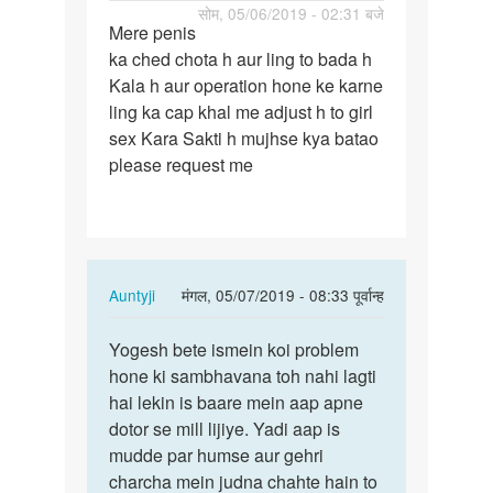
पर्मालिंक
सोम, 05/06/2019 - 02:31 बजे
Mere penis
Mere
ka ched chota h aur ling to bada h
penis
Kala h aur operation hone ke karne
ka
ling ka cap khal me adjust h to girl
ched
sex Kara Sakti h mujhse kya batao
chota
please request me
h…
In
Auntyji
मंगल, 05/07/2019 - 08:33 पूर्वान्ह
reply
पर्मालिंक
to
Yogesh bete ismein koi problem
Yogesh
Mere
hone ki sambhavana toh nahi lagti
bete
penis
hai lekin is baare mein aap apne
ismein
ka
dotor se mill lijiye. Yadi aap is
koi…
ched
mudde par humse aur gehri
chota
charcha mein judna chahte hain to