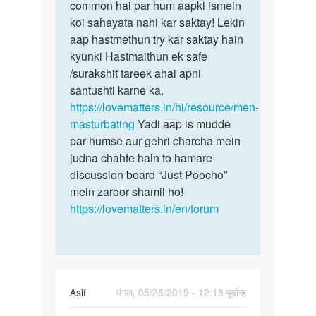
Me
common hai par hum aapki ismein
sex
sex
koi sahayata nahi kar saktay! Lekin
ki
Kar
aap hastmethun try kar saktay hain
ichha
na
kyunki Hastmaithun ek safe
hona
chata
/surakshit tareek ahai apni
bohot…
hu
santushti karne ka.
by
https://lovematters.in/hi/resource/men-
9193202857vikas
masturbating
Yadi aap is mudde
par humse aur gehri charcha mein
judna chahte hain to hamare
discussion board “Just Poocho”
mein zaroor shamil ho!
https://lovematters.in/en/forum
Asif
मंगल, 05/28/2019 - 12:18 पूर्वान्ह
पर्मालिंक