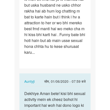
but uska husband ne usko chhor
aunty
rakha hai ab hum log chatting m
mera…
bat to karte hain but i think i hv a
attraction to her or wo bhi mereko
best frnd manti hai wo meko cha m
hi kiss bhi karti hai . Funny bate bhi
hoti hain but ab main usse sexual
hona chhta hu to kese shuruaat
karu...
In
Auntyji
सोम, 01/06/2020 - 07:59 बजे
reply
पर्मालिंक
to
Dekhiye Aman bete! kisi bhi sexual
Dekhiye
Hello
activity mein ek cheez bohot hi
Aman
auntyji
important hai woh hai dono logo ki
bete!