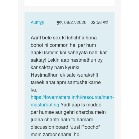
hai
In
Auntyji
गुरु, 08/27/2020 - 02:56 बजे
reply
पर्मालिंक
to
Aarif bete sex ki ichchha hona
Aarif
Mujhe
bohot hi common hai par hum
bete
sex
aapki ismein koi sahayata nahi kar
sex
karna
saktay! Lekin aap hastmethun try
ki
hai
kar saktay hain kyunki
ichchha…
by
Hastmaithun ek safe /surakshit
Aarif
tareek ahai apni santushti karne
ka.
https://lovematters.in/hi/resource/men-
masturbating
Yadi aap is mudde
par humse aur gehri charcha mein
judna chahte hain to hamare
discussion board “Just Poocho”
mein zaroor shamil ho!