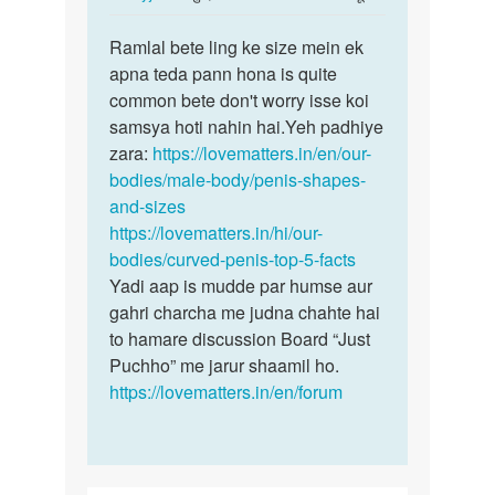
reply
पर्मालिंक
to
Ramlal bete ling ke size mein ek
Ramlal
Mera
apna teda pann hona is quite
bete
Ling
common bete don't worry isse koi
ling
tedha
samsya hoti nahin hai.Yeh padhiye
ke
Hai
zara:
https://lovematters.in/en/our-
size…
Sidha…
bodies/male-body/penis-shapes-
by
and-sizes
RAMLAL
https://lovematters.in/hi/our-
bodies/curved-penis-top-5-facts
Yadi aap is mudde par humse aur
gahri charcha me judna chahte hai
to hamare discussion Board “Just
Puchho” me jarur shaamil ho.
https://lovematters.in/en/forum