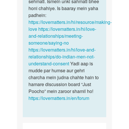
aunty
sehmati. Ismein unki sahmati bhee
kisi
mera…
honi chahiye. Is baaray mein yaha
bhi…
by
padhein:
Aman
https://lovematters.in/hi/resource/making-
love
https://lovematters.in/hi/love-
and-relationships/meeting-
someone/saying-no
https://lovematters.in/hi/love-and-
relationships/do-indian-men-not-
understand-consent
Yadi aap is
mudde par humse aur gehri
charcha mein judna chahte hain to
hamare discussion board “Just
Poocho” mein zaroor shamil ho!
https://lovematters.in/en/forum