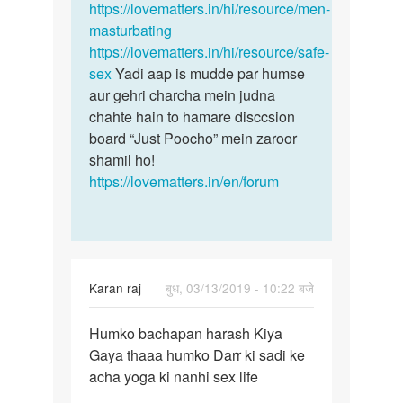
https://lovematters.in/hi/resource/men-
masturbating
https://lovematters.in/hi/resource/safe-
sex
Yadi aap is mudde par humse
aur gehri charcha mein judna
chahte hain to hamare disccsion
board “Just Poocho” mein zaroor
shamil ho!
https://lovematters.in/en/forum
Karan raj
बुध, 03/13/2019 - 10:22 बजे
पर्मालिंक
Humko bachapan harash Kiya
Humko
Gaya thaaa humko Darr ki sadi ke
bachapan
acha yoga ki nanhi sex life
harash
Kiya…