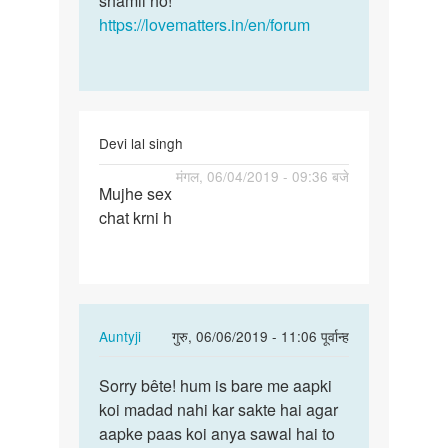
shamil ho!
https://lovematters.in/en/forum
Devi lal singh
पर्मालिंक
मंगल, 06/04/2019 - 09:36 बजे
Mujhe sex
Mujhe
chat krni h
sex
chat
krni
h
In
Auntyji
गुरु, 06/06/2019 - 11:06 पूर्वान्ह
reply
पर्मालिंक
to
Sorry bête! hum is bare me aapki
Sorry
Mujhe
koi madad nahi kar sakte hai agar
bête!
sex
aapke paas koi anya sawal hai to
hum