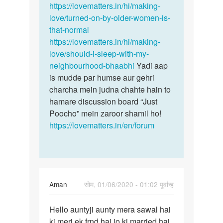
by
https://lovematters.in/hi/making-
Pankaj
love/turned-on-by-older-women-is-
Sonkar
that-normal
https://lovematters.in/hi/making-
love/should-i-sleep-with-my-
neighbourhood-bhaabhi
Yadi aap
is mudde par humse aur gehri
charcha mein judna chahte hain to
hamare discussion board “Just
Poocho” mein zaroor shamil ho!
https://lovematters.in/en/forum
Aman
सोम, 01/06/2020 - 01:02 पूर्वान्ह
पर्मालिंक
Hello auntyji aunty mera sawal hai
Hello
ki meri ek frnd hai jo ki married hai
auntyji