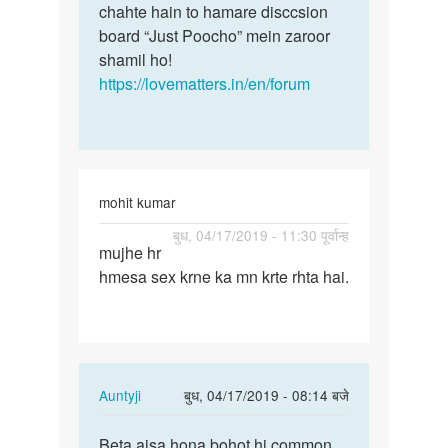
chahte hain to hamare disccsion
board “Just Poocho” mein zaroor
shamil ho!
https://lovematters.in/en/forum
mohit kumar
पर्मालिंक
बुध, 04/17/2019 - 11:30 पूर्वान्ह
mujhe hr
mujhe
hmesa sex krne ka mn krte rhta hai.
hr
hmesa
sex
krne
ka…
In
Auntyji
बुध, 04/17/2019 - 08:14 बजे
reply
पर्मालिंक
to
Beta aisa hona bohot hi common
Beta