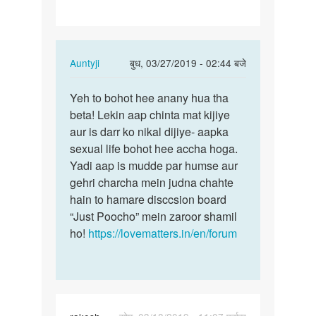
In
Auntyji
बुध, 03/27/2019 - 02:44 बजे
reply
पर्मालिंक
to
Yeh to bohot hee anany hua tha
Yeh
Humko
beta! Lekin aap chinta mat kijiye
to
bachapan
aur is darr ko nikal dijiye- aapka
bohot
harash
sexual life bohot hee accha hoga.
hee
Kiya…
Yadi aap is mudde par humse aur
anany
by
gehri charcha mein judna chahte
hua…
Karan
hain to hamare disccsion board
raj
“Just Poocho” mein zaroor shamil
ho!
https://lovematters.in/en/forum