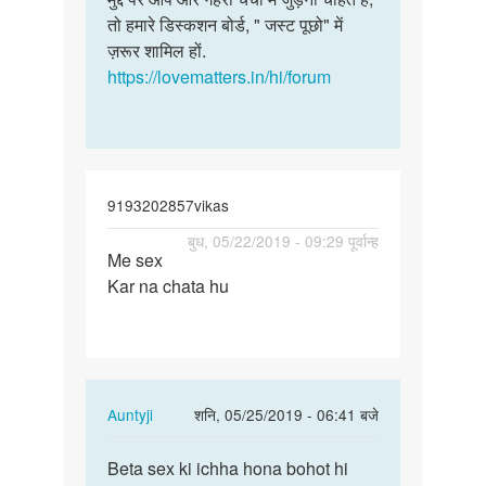
चाहिए
तो हमारे डिस्कशन बोर्ड, " जस्ट पूछो" में
में
जो
ज़रूर शामिल हों.
आपकी
हमें…
https://lovematters.in/hi/forum
कोई…
by
मुना
यादव
9193202857vikas
पर्मालिंक
बुध, 05/22/2019 - 09:29 पूर्वान्ह
Me sex
Me
Kar na chata hu
sex
Kar
na
chata
hu
In
Auntyji
शनि, 05/25/2019 - 06:41 बजे
reply
पर्मालिंक
to
Beta sex ki ichha hona bohot hi
Beta