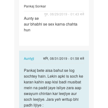
Pankaj Sonkar
पर्मालिंक
गुरु, 08/29/2019 - 01:43 बजे
Aunty se
Aunty
aur bhabhi se sex karna chahta
se
hun
aur
bhabhi
se
sex…
In
Auntyji
शनि, 08/31/2019 - 01:58 बजे
reply
पर्मालिंक
to
Pankaj bete aisa bahut se log
Pankaj
Aunty
sochtey hain. Lekin apki is soch ke
bete
se
karan kahin aap kisi badi musibat
aisa
aur
mein na padd jaye isliye zara aap
bahut
bhabhi
swayum chintan kar leejiye aur
se…
se
soch leejiye. Jara yeh writup bhi
sex…
padh lijiye :