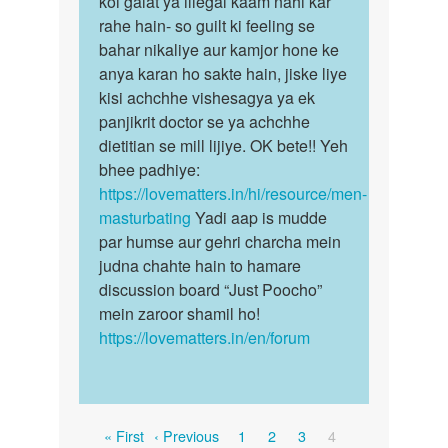
koi galat ya illegal kaam nahi kar
…
esse…
rahe hain- so guilt ki feeling se
by
bahar nikaliye aur kamjor hone ke
M
anya karan ho sakte hain, jiske liye
kisi achchhe vishesagya ya ek
panjikrit doctor se ya achchhe
dietitian se mill lijiye. OK bete!! Yeh
bhee padhiye:
https://lovematters.in/hi/resource/men-
masturbating
Yadi aap is mudde
par humse aur gehri charcha mein
judna chahte hain to hamare
discussion board “Just Poocho”
mein zaroor shamil ho!
https://lovematters.in/en/forum
Pagination
First
Previous
Page
Page
Page
Current
« First
‹ Previous
1
2
3
4