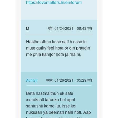
https://lovematters.in/en/forum
In
M
रवि, 01/24/2021 - 09:43 बजे
reply
पर्मालिंक
to
Hasthmathun kese saif h esse to
Hasthmathun
Aarif
muje guilty feel hota or din pratidin
kese
bete
me phla kamjor hota ja rha hu
saif
sex
h
ki
esse…
ichchha…
by
In
Auntyji
मंगल, 01/26/2021 - 05:29 बजे
Auntyji
reply
पर्मालिंक
to
Beta hastmaithun ek safe
Beta
Hasthmathun
/surakshit tareeka hai apni
hastmaithun
kese
santushti karne ka. Isse koi
ek
saif
nuksaan ya beemari nahi hoti. Aap
safe
h