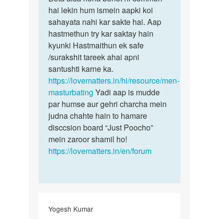
mujhe
hai lekin hum ismein aapki koi
aisa
hr
sahayata nahi kar sakte hai. Aap
hona
hmesa
hastmethun try kar saktay hain
bohot
sex
kyunki Hastmaithun ek safe
hi…
krne
/surakshit tareek ahai apni
ka…
santushti karne ka.
by
https://lovematters.in/hi/resource/men-
mohit
masturbating
Yadi aap is mudde
kumar
par humse aur gehri charcha mein
judna chahte hain to hamare
disccsion board “Just Poocho”
mein zaroor shamil ho!
https://lovematters.in/en/forum
Yogesh Kumar