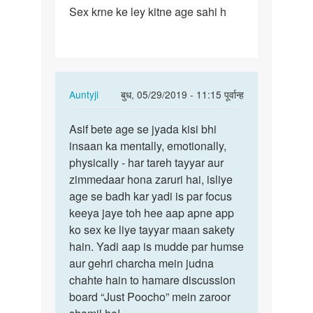
Sex krne ke ley kitne age sahi h
Sex
krne
ke
ley
kitne
In
Auntyji
बुध, 05/29/2019 - 11:15 पूर्वान्ह
age…
reply
पर्मालिंक
to
Asif bete age se jyada kisi bhi
Asif
Sex
insaan ka mentally, emotionally,
bete
krne
physically - har tareh tayyar aur
age
ke
zimmedaar hona zaruri hai, isliye
se
ley
age se badh kar yadi is par focus
jyada
kitne
keeya jaye toh hee aap apne app
kisi…
age…
ko sex ke liye tayyar maan sakety
by
hain. Yadi aap is mudde par humse
Asif
aur gehri charcha mein judna
chahte hain to hamare discussion
board “Just Poocho” mein zaroor