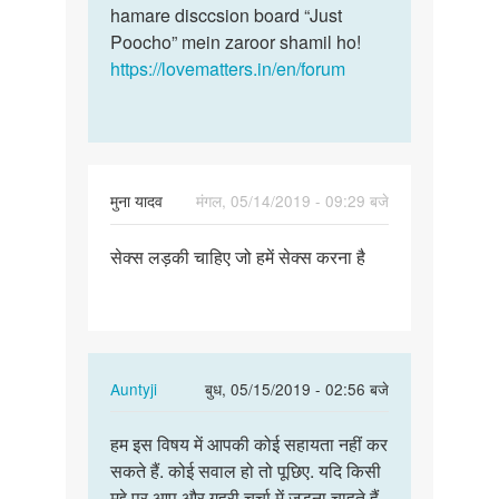
h…
hamare disccsion board “Just
by
Poocho” mein zaroor shamil ho!
Yogesh
https://lovematters.in/en/forum
Kumar
मुना यादव
मंगल, 05/14/2019 - 09:29 बजे
पर्मालिंक
सेक्स लड़की चाहिए जो हमें सेक्स करना है
सेक्स
लड़की
चाहिए
जो
हमें…
In
Auntyji
बुध, 05/15/2019 - 02:56 बजे
reply
पर्मालिंक
to
हम इस विषय में आपकी कोई सहायता नहीं कर
हम
सेक्स
सकते हैं. कोई सवाल हो तो पूछिए. यदि किसी
इस
लड़की
मुद्दे पर आप और गहरी चर्चा में जुड़ना चाहते हैं,
विषय