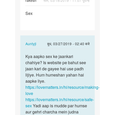
rakesh
सोम, 03/18/2019 - 11:07 पूर्वान्ह
पर्मालिंक
Sex
Sex
In
Auntyji
बुध, 03/27/2019 - 02:40 बजे
reply
पर्मालिंक
to
Kya aapko sex ke jaankari
Kya
Sex
chahiye? Is website pe bahut see
aapko
by
jaan kari de gayee hai use padh
sex
rakesh
lijiye. Hum humeshan yahan hai
ke
aapke liye.
jaankari…
https://lovematters.in/hi/resource/making-
love
https://lovematters.in/hi/resource/safe-
sex
Yadi aap is mudde par humse
aur gehri charcha mein judna