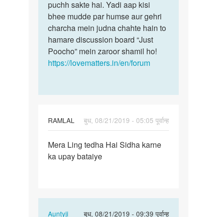
chat
puchh sakte hai. Yadi aap kisi
is
krni
bhee mudde par humse aur gehri
bare
h
charcha mein judna chahte hain to
me…
by
hamare discussion board “Just
Devi
Poocho” mein zaroor shamil ho!
lal
https://lovematters.in/en/forum
singh
RAMLAL
बुध, 08/21/2019 - 05:05 पूर्वान्ह
पर्मालिंक
Mera Ling tedha Hai Sidha karne
Mera
ka upay bataiye
Ling
tedha
Hai
Sidha…
In
Auntyji
बुध, 08/21/2019 - 09:39 पूर्वान्ह