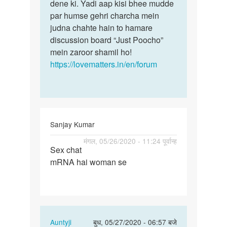
by
dene ki. Yadi aap kisi bhee mudde
play
par humse gehri charcha mein
boy
judna chahte hain to hamare
discussion board “Just Poocho”
mein zaroor shamil ho!
https://lovematters.in/en/forum
Sanjay Kumar
पर्मालिंक
मंगल, 05/26/2020 - 11:24 पूर्वान्ह
Sex chat
Sex
mRNA hai woman se
chat
mRNA
hai
woman
se
In
Auntyji
बुध, 05/27/2020 - 06:57 बजे