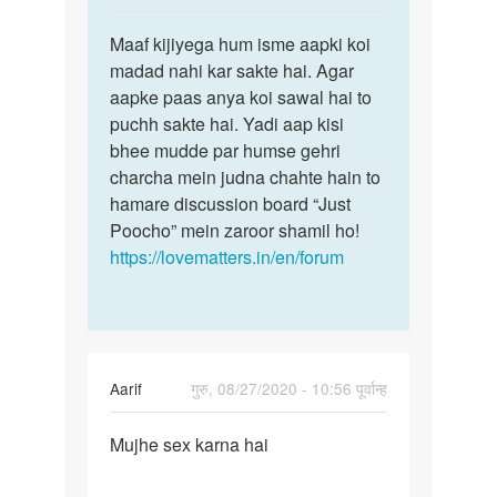
reply
पर्मालिंक
to
Maaf kijiyega hum isme aapki koi
Maaf
Sex
madad nahi kar sakte hai. Agar
kijiyega
chat
aapke paas anya koi sawal hai to
hum
mRNA
puchh sakte hai. Yadi aap kisi
isme
hai
bhee mudde par humse gehri
aapki…
woman
charcha mein judna chahte hain to
se
hamare discussion board “Just
by
Poocho” mein zaroor shamil ho!
Sanjay
https://lovematters.in/en/forum
Kumar
Aarif
गुरु, 08/27/2020 - 10:56 पूर्वान्ह
पर्मालिंक
Mujhe sex karna hai
Mujhe
sex
karna