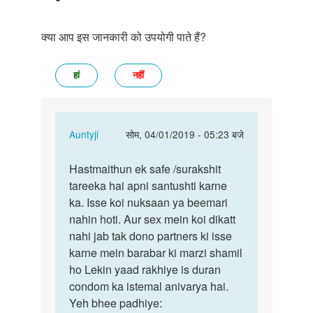
क्या आप इस जानकारी को उपयोगी पाते हैं?
हां
नहीं
In
Auntyji
सोम, 04/01/2019 - 05:23 बजे
reply
पर्मालिंक
to
Hastmaithun ek safe /surakshit
Hastmaithun
Kya
tareeka hai apni santushti karne
ek
masturbation
ka. Isse koi nuksaan ya beemari
safe
karna
nahin hoti. Aur sex mein koi dikatt
…
achha…
nahi jab tak dono partners ki isse
by
karne mein barabar ki marzi shamil
अज्ञात
ho Lekin yaad rakhiye is duran
condom ka istemal anivarya hai.
Yeh bhee padhiye: