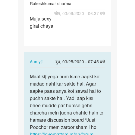
Rakeshkumar sharma
पर्मालिंक
सोम, 03/09/2020 - 06:37 बजे
Muja sexy
Muja
giral chaya
sexy
giral
chaya
In
Auntyji
बुध, 03/25/2020 - 07:45 बजे
reply
पर्मालिंक
to
Maaf kijiyega hum isme aapki koi
Maaf
Muja
madad nahi kar sakte hai. Agar
kijiyega
sexy
aapke paas anya koi sawal hai to
hum
giral
puchh sakte hai. Yadi aap kisi
isme
chaya
bhee mudde par humse gehri
aapki…
by
charcha mein judna chahte hain to
Rakeshkumar
hamare discussion board “Just
sharma
Poocho” mein zaroor shamil ho!
https://lovematters.in/en/forum