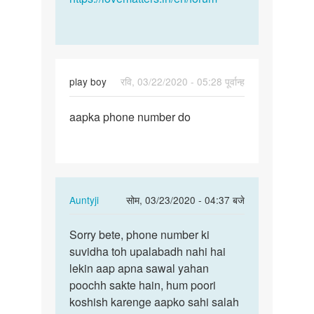
play boy
रवि, 03/22/2020 - 05:28 पूर्वान्ह
पर्मालिंक
aapka phone number do
aapka
phone
number
do
In
Auntyji
सोम, 03/23/2020 - 04:37 बजे
reply
पर्मालिंक
to
Sorry bete, phone number ki
Sorry
aapka
suvidha toh upalabadh nahi hai
bete,
phone
lekin aap apna sawal yahan
phone
number
poochh sakte hain, hum poori
number
do
koshish karenge aapko sahi salah
ki…