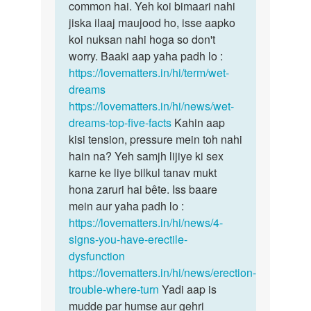
Svapndos
common hai. Yeh koi bimaari nahi
swapandosh
we
jiska ilaaj maujood ho, isse aapko
hona
presan
koi nuksan nahi hoga so don't
bohot…
hu
worry. Baaki aap yaha padh lo :
3
https://lovematters.in/hi/term/wet-
…
dreams
by
https://lovematters.in/hi/news/wet-
अज्ञात
dreams-top-five-facts
Kahin aap
kisi tension, pressure mein toh nahi
hain na? Yeh samjh lijiye ki sex
karne ke liye bilkul tanav mukt
hona zaruri hai bête. Iss baare
mein aur yaha padh lo :
https://lovematters.in/hi/news/4-
signs-you-have-erectile-
dysfunction
https://lovematters.in/hi/news/erection-
trouble-where-turn
Yadi aap is
mudde par humse aur gehri