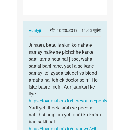
ke
liye
ling
ka…
In
Auntyji
रवि, 10/29/2017 - 11:03 पूर्वान्ह
reply
पर्मालिंक
to
Ji haan, beta. Is skin ko nahate
Ji
Sex
samay halke se pichchhe karke
haan,
karne
saaf karna hota hai jisse, waha
beta.
ke
saafai bani rahe, yadi aise karte
Is
liye
samay koi zyada takleef ya blood
skin
ling
araaha hai toh ek doctor se mill lo
ko…
ka…
iske baare mein. Aur jaankari ke
by
liye:
ŕrroooooo
https://lovematters.in/hi/resource/penis
Yadi yeh theek tarah se peeche
nahi hui hogi toh yeh durd ka karan
ban sakti hai.
https://lovematters.in/en/news/will-