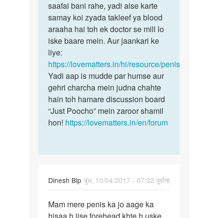
ka
saafai bani rahe, yadi aise karte
skin
upar
samay koi zyada takleef ya blood
ko…
ka
araaha hai toh ek doctor se mill lo
skin…
iske baare mein. Aur jaankari ke
by
liye:
Saurav
https://lovematters.in/hi/resource/penis
Yadi aap is mudde par humse aur
gehri charcha mein judna chahte
hain toh hamare discussion board
“Just Poocho” mein zaroor shamil
hon!
https://lovematters.in/en/forum
Dinesh Blp
बुध, 10/04/2017 - 07:32 पूर्वान्ह
पर्मालिंक
Mam mere penis ka jo aage ka
Mam
hisaa h jise forehead khte h uske
mere