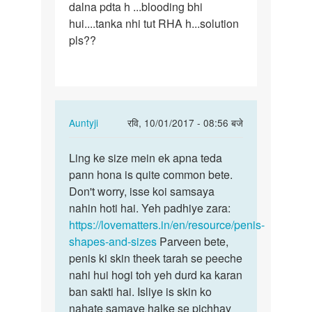
dalna pdta h ...blooding bhi
uppar
hui....tanka nhi tut RHA h...solution
ki
pls??
traf…
In
Auntyji
रवि, 10/01/2017 - 08:56 बजे
reply
पर्मालिंक
to
Ling ke size mein ek apna teda
Ling
Adam
pann hona is quite common bete.
ke
mera
Don't worry, isse koi samsaya
size
land
nahin hoti hai. Yeh padhiye zara:
mein
uppar
https://lovematters.in/en/resource/penis-
ek
ki
shapes-and-sizes
Parveen bete,
apna…
traf…
penis ki skin theek tarah se peeche
by
nahi hui hogi toh yeh durd ka karan
Parveen
ban sakti hai. Isliye is skin ko
kumar
nahate samaye halke se pichhay