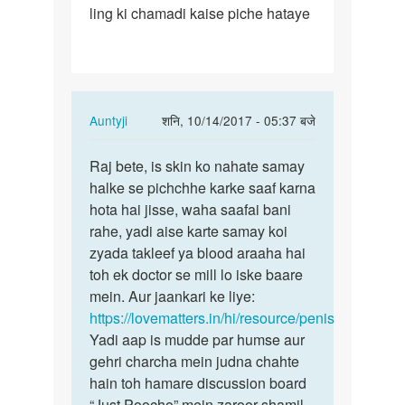
ling ki chamadi kaise piche hataye
ling
ki
chamadi
kaise
piche…
In
Auntyji
शनि, 10/14/2017 - 05:37 बजे
reply
पर्मालिंक
to
Raj bete, is skin ko nahate samay
Raj
ling
halke se pichchhe karke saaf karna
bete,
ki
hota hai jisse, waha saafai bani
is
chamadi
rahe, yadi aise karte samay koi
skin
kaise
zyada takleef ya blood araaha hai
ko
piche…
toh ek doctor se mill lo iske baare
nahate…
by
mein. Aur jaankari ke liye:
raj
https://lovematters.in/hi/resource/penis
Yadi aap is mudde par humse aur
gehri charcha mein judna chahte
hain toh hamare discussion board
“Just Poocho” mein zaroor shamil