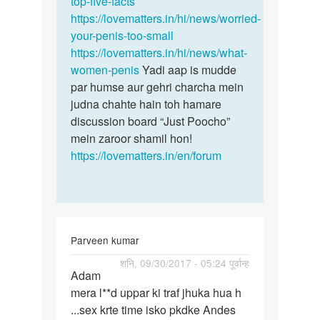
top-five-facts
Abulqaish
https://lovematters.in/hi/news/worried-
your-penis-too-small
https://lovematters.in/hi/news/what-
women-penis
Yadi aap is mudde
par humse aur gehri charcha mein
judna chahte hain toh hamare
discussion board “Just Poocho”
mein zaroor shamil hon!
https://lovematters.in/en/forum
Parveen kumar
पर्मालिंक
शनि, 09/30/2017 - 05:24 पूर्वान्ह
Adam
Adam
mera l**d uppar ki traf jhuka hua h
mera
...sex krte time isko pkdke Andes
land