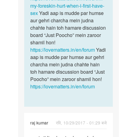
my-foreskin-hurt-when-i-first-have-
sex
Yadi aap is mudde par humse
aur gehri charcha mein judna
chahte hain toh hamare discussion
board “Just Poocho” mein zaroor
shamil hon!
https://lovematters.in/en/forum
Yadi
aap is mudde par humse aur gehri
charcha mein judna chahte hain
toh hamare discussion board “Just
Poocho” mein zaroor shamil hon!
https://lovematters.in/en/forum
raj kumar
रवि, 10/29/2017 - 01:29 बजे
पर्मालिंक