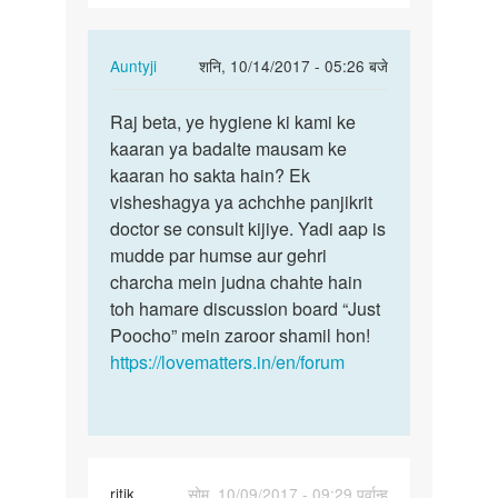
part…
In
Auntyji
शनि, 10/14/2017 - 05:26 बजे
reply
पर्मालिंक
to
Raj beta, ye hygiene ki kami ke
Raj
Mam
kaaran ya badalte mausam ke
beta,
mere
kaaran ho sakta hain? Ek
ye
ling
visheshagya ya achchhe panjikrit
hygiene
pr
doctor se consult kijiye. Yadi aap is
ki
safad
mudde par humse aur gehri
kami…
part…
charcha mein judna chahte hain
by
toh hamare discussion board “Just
raj
Poocho” mein zaroor shamil hon!
https://lovematters.in/en/forum
ritik
सोम, 10/09/2017 - 09:29 पूर्वान्ह