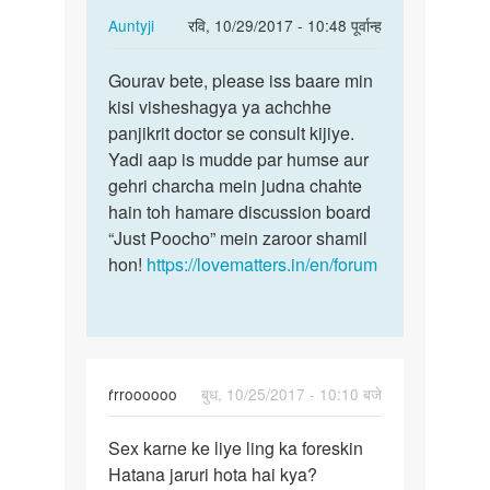
In
Auntyji
रवि, 10/29/2017 - 10:48 पूर्वान्ह
reply
पर्मालिंक
to
Gourav bete, please iss baare min
Gourav
Aunty
kisi visheshagya ya achchhe
bete,
ji
panjikrit doctor se consult kijiye.
please
…
Yadi aap is mudde par humse aur
iss…
by
gehri charcha mein judna chahte
Gourav
hain toh hamare discussion board
sharma
“Just Poocho” mein zaroor shamil
hon!
https://lovematters.in/en/forum
ŕrroooooo
बुध, 10/25/2017 - 10:10 बजे
पर्मालिंक
Sex karne ke liye ling ka foreskin
Sex
Hatana jaruri hota hai kya?
karne