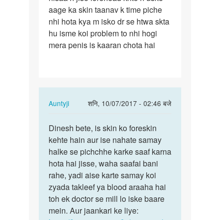
aage ka skin taanav k time piche
penis
nhi hota kya m isko dr se htwa skta
ka
hu isme koi problem to nhi hogi
jo
mera penis is kaaran chota hai
aage
ka…
In
Auntyji
शनि, 10/07/2017 - 02:46 बजे
reply
पर्मालिंक
to
Dinesh bete, is skin ko foreskin
Dinesh
Mam
kehte hain aur ise nahate samay
bete,
mere
halke se pichchhe karke saaf karna
is
penis
hota hai jisse, waha saafai bani
skin
ka
rahe, yadi aise karte samay koi
ko…
jo
zyada takleef ya blood araaha hai
aage
toh ek doctor se mill lo iske baare
ka…
mein. Aur jaankari ke liye: