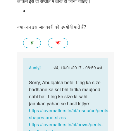
लेकिन इसे दो सप्ताह में ठीक हो जाना चाहिए।
क्या आप इस जानकारी को उपयोगी पाते हैं?
हां
नहीं
In
Auntyji
रवि, 10/01/2017 - 08:59 बजे
reply
पर्मालिंक
to
Sorry, Abulqaish bete. Ling ka size
Sorry,
mam
badhane ka koi bhi tarika maujood
Abulqaish
mere
nahi hai. Ling ke size ki sahi
bete.
ling
jaankari yahan se hasil kijiye:
Ling…
ka
https://lovematters.in/hi/resource/penis-
size
shapes-and-sizes
kaise…
https://lovematters.in/hi/news/penis-
by