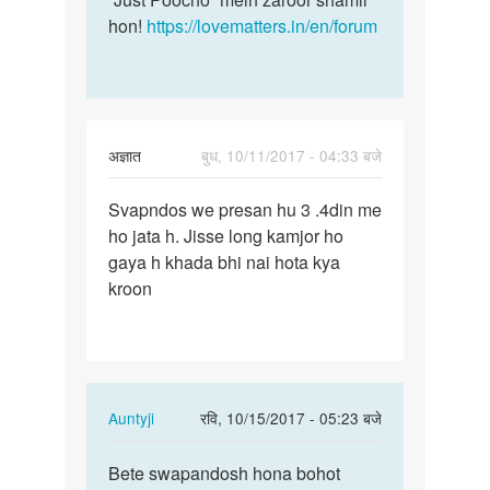
hon!
https://lovematters.in/en/forum
अज्ञात
बुध, 10/11/2017 - 04:33 बजे
पर्मालिंक
Svapndos we presan hu 3 .4din me
Svapndos
ho jata h. Jisse long kamjor ho
we
gaya h khada bhi nai hota kya
presan
kroon
hu
3
…
In
Auntyji
रवि, 10/15/2017 - 05:23 बजे
reply
पर्मालिंक
to
Bete swapandosh hona bohot
Bete