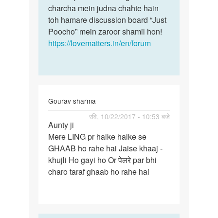
charcha mein judna chahte hain
toh hamare discussion board “Just
Poocho” mein zaroor shamil hon!
https://lovematters.in/en/forum
Gourav sharma
पर्मालिंक
रवि, 10/22/2017 - 10:53 बजे
Aunty ji
Aunty
Mere LING pr halke halke se
ji
GHAAB ho rahe hai Jaise khaaj -
…
khujli Ho gayi ho Or पेलरे par bhi
charo taraf ghaab ho rahe hai