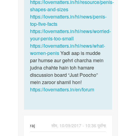
by
https://lovematters.in/hi/resource/penis-
ritik
shapes-and-sizes
https://lovematters.in/hi/news/penis-
top-five-facts
https://lovematters.in/hi/news/worried-
your-penis-too-small
https://lovematters.in/hi/news/what-
women-penis
Yadi aap is mudde
par humse aur gehri charcha mein
judna chahte hain toh hamare
discussion board “Just Poocho”
mein zaroor shamil hon!
https://lovematters.in/en/forum
raj
सोम, 10/09/2017 - 10:36 पूर्वान्ह
पर्मालिंक