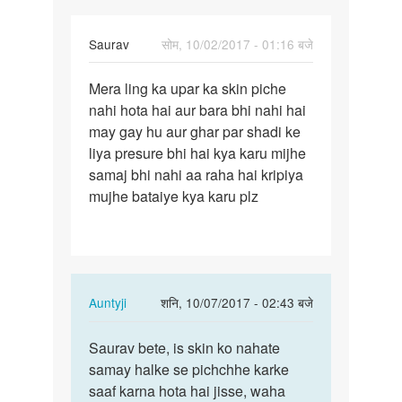
Saurav
सोम, 10/02/2017 - 01:16 बजे
पर्मालिंक
Mera ling ka upar ka skin piche
Mera
nahi hota hai aur bara bhi nahi hai
ling
may gay hu aur ghar par shadi ke
ka
liya presure bhi hai kya karu mijhe
upar
samaj bhi nahi aa raha hai kripiya
ka
mujhe bataiye kya karu plz
skin…
In
Auntyji
शनि, 10/07/2017 - 02:43 बजे
reply
पर्मालिंक
to
Saurav bete, is skin ko nahate
Saurav
Mera
samay halke se pichchhe karke
bete,
ling
saaf karna hota hai jisse, waha
is