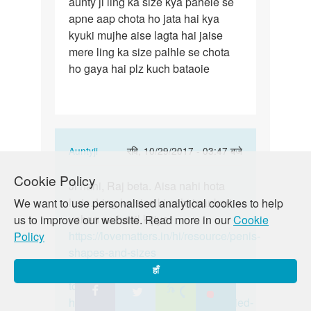
aunty ji ling ka size kya pahele se
aunty
apne aap chota ho jata hai kya
ji
kyuki mujhe aise lagta hai jaise
ling
mere ling ka size palhle se chota
ka
ho gaya hai plz kuch bataoie
size
kya…
In
Auntyji
रवि, 10/29/2017 - 03:47 बजे
reply
पर्मालिंक
Cookie Policy
to
Ji nahi, Raj beta. Aisa nahi hota
Ji
aunty
hain. Ling ke size ki sahi jaankari
We want to use personalised analytical cookies to help
nahi,
ji
yahan se hasil kijiye:
us to improve our website. Read more in our
Cookie
Raj
ling
https://lovematters.in/hi/resource/penis-
Policy
beta.
ka
shapes-and-sizes
Aisa
size
https://lovematters.in/hi/news/penis-
nahi…
हाँ
kya…
top-five-facts
by
https://lovematters.in/hi/news/worried-