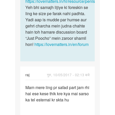
by
https://lovematters.in/hi/resource/penis
Dinesh
Yeh bhi samajh lijiye ki foreskin se
Blp
ling ke size pe farak nahi padhta.
Yadi aap is mudde par humse aur
gehri charcha mein judna chahte
hain toh hamare discussion board
“Just Poocho” mein zaroor shamil
hon!
https://lovematters.in/en/forum
raj
गुरु, 10/05/2017 - 02:13 बजे
पर्मालिंक
Mam mere ling pr safad part jam rhi
Mam
hai ese kese thik kre kya mai sarso
mere
ka tel estemal kr skta hu
ling
pr
safad