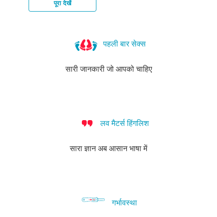
पूरा देखें
वाटर
हेपिटाइटिस-
ट्राइकोमोनिएसिस
प्यूबिक
स्कैबीज़
बैक्टीरियल
वाटर्स
बी
लाइस
वेजिनोसिस
पहली बार सेक्स
सारी जानकारी जो आपको चाहिए
लव मैटर्स हिंगलिश
सारा ज्ञान अब आसान भाषा में
गर्भावस्था