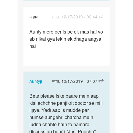
अज्ञात
मंगल, 12/17/2019 - 02:44 बजे
पर्मालिंक
Aunty mere penis pe ek mas hai vo
Aunty
ab nikal gya lekin ek dhaga aagya
mere
hai
penis
pe
ek
mas…
In
Auntyji
मंगल, 12/17/2019 - 07:07 बजे
reply
पर्मालिंक
to
Bete please iske baare mein aap
Bete
Aunty
kisi achchhe panjikrit doctor se mill
please
mere
lijiye. Yadi aap is mudde par
iske
penis
humse aur gehri charcha mein
baare
pe
judna chahte hain to hamare
mein…
ek
discussion board “Just Poocho”