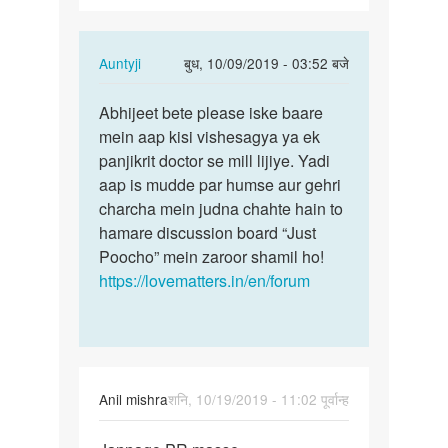
In
Auntyji
बुध, 10/09/2019 - 03:52 बजे
reply
पर्मालिंक
to
Abhijeet bete please iske baare
Abhijeet
Sir.
mein aap kisi vishesagya ya ek
bete
Mere
panjikrit doctor se mill lijiye. Yadi
please
jannango
aap is mudde par humse aur gehri
iske…
pr
charcha mein judna chahte hain to
kuch…
hamare discussion board “Just
by
Poocho” mein zaroor shamil ho!
Abhijeet
https://lovematters.in/en/forum
singh
Anil mishra
शनि, 10/19/2019 - 11:02 पूर्वान्ह
पर्मालिंक