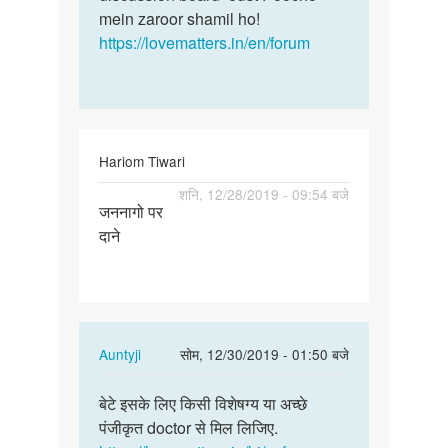
mas…
mein zaroor shamil ho!
by
https://lovematters.in/en/forum
अज्ञात
Hariom Tiwari
पर्मालिंक
शनि, 12/28/2019 - 09:54 बजे
जननागो पर
जननागो
दाने
पर
दाने
In
Auntyji
सोम, 12/30/2019 - 01:50 बजे
reply
पर्मालिंक
to
बेटे इसके लिए किसी विशेषग्य या अच्छे
बेटे
जननागो
पंजीकृत doctor से मिल लिजिए.
इसके