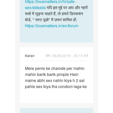
मेरे
https://lovematters.in/hi/safe-
लिए
लिंग
sex/stdsstis
यदि इस मुद्दे पर आप और गहरी
किसी…
पर
चर्चा में जुड़ना चाहते हैं, तो हमारे डिस्कशन
खुजली…
बोर्ड, " जस्ट पूछो" में ज़रूर शामिल हों.
by
https://lovematters.in/en/forum
Jayesh
Karan
सोम, 08/26/2019 - 05:15 बजे
पर्मालिंक
Mere penis ke chamde per mahin
Mere
mahin barik barik pimple Hain
penis
maine abhi sex nahin kiya h 2 sal
ke
pahle sex kiya tha condom laga ke
chamde
per…