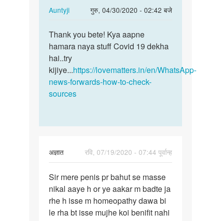
In
Auntyji
गुरु, 04/30/2020 - 02:42 बजे
reply
पर्मालिंक
to
Thank you bete! Kya aapne
Thank
Sir
hamara naya stuff Covid 19 dekha
you
apke
hai..try
bete!
dwara
kijiye...
https://lovematters.in/en/WhatsApp-
Kya
diya
news-forwards-how-to-check-
aapne…
gya…
sources
by
Deendayal
अज्ञात
रवि, 07/19/2020 - 07:44 पूर्वान्ह
पर्मालिंक
Sir mere penis pr bahut se masse
Sir
nikal aaye h or ye aakar m badte ja
mere
rhe h isse m homeopathy dawa bi
penis
le rha bt isse mujhe koi benifit nahi
pr