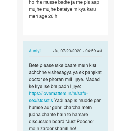
ho rha musse badte ja rhe pls aap
bahut
mujhe mujhe bataiye m kya karu
se…
meri age 26 h
In
Auntyji
सोम, 07/20/2020 - 04:59 बजे
reply
पर्मालिंक
to
Bete please iske baare mein kisi
Bete
Sir
achchhe vishesagya ya ek panjikrit
please
mere
doctor se phoran mill lijiye. Madad
iske
penis
ke liye ise bhi padh lijiye:
baare
pr
https://lovematters.in/hi/safe-
mein…
bahut
sex/stdsstis
Yadi aap is mudde par
se…
humse aur gehri charcha mein
by
judna chahte hain to hamare
अज्ञात
discussion board “Just Poocho”
mein zaroor shamil ho!