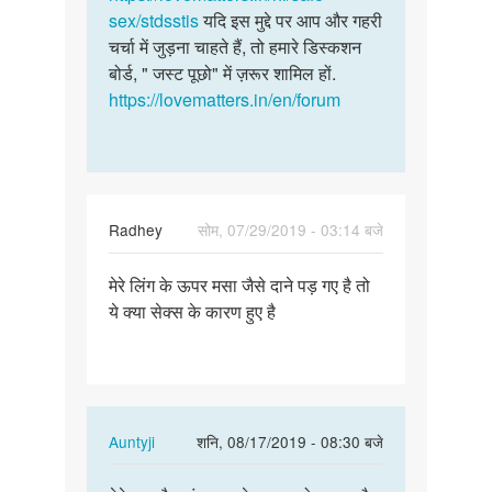
नीचे
sex/stdsstis
यदि इस मुद्दे पर आप और गहरी
विशेषग्य…
जलन
चर्चा में जुड़ना चाहते हैं, तो हमारे डिस्कशन
होता…
बोर्ड, " जस्ट पूछो" में ज़रूर शामिल हों.
by
https://lovematters.in/en/forum
Sunita
gurjar
Radhey
सोम, 07/29/2019 - 03:14 बजे
पर्मालिंक
मेरे लिंग के ऊपर मसा जैसे दाने पड़ गए है तो
मेरे
ये क्या सेक्स के कारण हुए है
लिंग
के
ऊपर
मसा
जैसे…
In
Auntyji
शनि, 08/17/2019 - 08:30 बजे
reply
पर्मालिंक