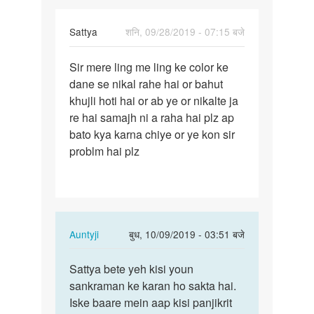
Sattya
शनि, 09/28/2019 - 07:15 बजे
पर्मालिंक
Sir mere ling me ling ke color ke
Sir
dane se nikal rahe hai or bahut
mere
khujli hoti hai or ab ye or nikalte ja
ling
re hai samajh ni a raha hai plz ap
me
bato kya karna chiye or ye kon sir
ling
problm hai plz
ke…
In
Auntyji
बुध, 10/09/2019 - 03:51 बजे
reply
पर्मालिंक
to
Sattya bete yeh kisi youn
Sattya
Sir
sankraman ke karan ho sakta hai.
bete
mere
Iske baare mein aap kisi panjikrit
yeh