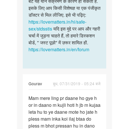
to
बेटे यह यौन संक्रमण के कारण हो सकता है.
बेटे
मेरे
इसके लिए आप किसी विशेषज्ञ या एक पंजीकृत
यह
लिंग
डॉक्टर से मिल लीजिए. इसे भी पढ़िए:
यौन
के
https://lovematters.in/hi/safe-
संक्रमण
ऊपर
sex/stdsstis
यदि इस मुद्दे पर आप और गहरी
के
मसा
चर्चा में जुड़ना चाहते हैं, तो हमारे डिस्कशन
कारण…
जैसे…
बोर्ड, " जस्ट पूछो" में ज़रूर शामिल हों.
by
https://lovematters.in/en/forum
Radhey
Gourav
बुध, 07/31/2019 - 05:24 बजे
पर्मालिंक
Mam mere ling pr daane ho gye h
Mam
or in daano m kujli hoti h jb m kujaa
mere
leta hu to ye daane mote ho jate h
ling
pless mam inka koi ilaj btaa do
pr
pless m bhot pressan hu in dano
daane