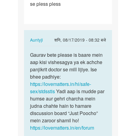
se pless pless
ho…
In
Auntyji
शनि, 08/17/2019 - 08:32 बजे
reply
पर्मालिंक
to
Gaurav bete please is baare mein
Gaurav
Mam
aap kisi vishesagya ya ek achche
bete
mere
panjikrit doctor se mill lijiye. Ise
please
ling
bhee padhiye:
is
pr
https://lovematters.in/hi/safe-
baare…
daane
sex/stdsstis
Yadi aap is mudde par
ho…
humse aur gehri charcha mein
by
judna chahte hain to hamare
Gourav
discussion board “Just Poocho”
mein zaroor shamil ho!
https://lovematters.in/en/forum