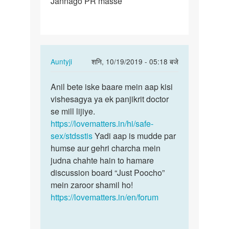
Jannago PR masse
Jannago
PR
masse
In
Auntyji
शनि, 10/19/2019 - 05:18 बजे
reply
पर्मालिंक
to
Anil bete iske baare mein aap kisi
Anil
Jannago
vishesagya ya ek panjikrit doctor
bete
PR
se mill lijiye.
iske
masse
https://lovematters.in/hi/safe-
baare
by
sex/stdsstis
Yadi aap is mudde par
mein…
Anil
humse aur gehri charcha mein
mishra
judna chahte hain to hamare
discussion board “Just Poocho”
mein zaroor shamil ho!
https://lovematters.in/en/forum