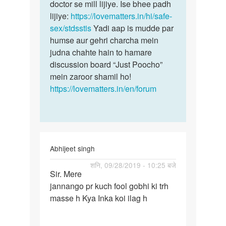
ling
doctor se mill lijiye. Ise bhee padh
kisi
me
lijiye:
https://lovematters.in/hi/safe-
youn…
ling
sex/stdsstis
Yadi aap is mudde par
ke…
humse aur gehri charcha mein
by
judna chahte hain to hamare
Sattya
discussion board “Just Poocho”
mein zaroor shamil ho!
https://lovematters.in/en/forum
Abhijeet singh
पर्मालिंक
शनि, 09/28/2019 - 10:25 बजे
Sir. Mere
Sir.
jannango pr kuch fool gobhi ki trh
Mere
masse h Kya Inka koi ilag h
jannango
pr
kuch…