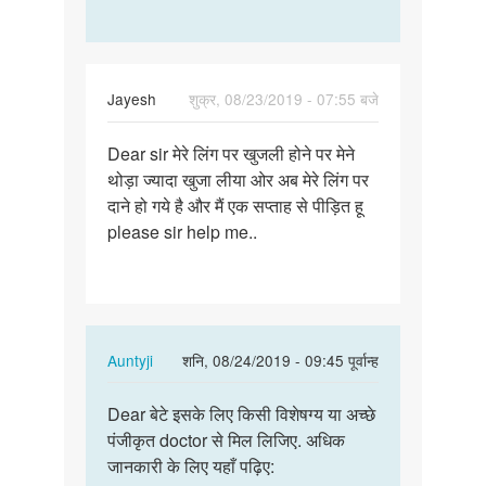
Jayesh
शुक्र, 08/23/2019 - 07:55 बजे
पर्मालिंक
Dear sir मेरे लिंग पर खुजली होने पर मेने
Dear
थोड़ा ज्यादा खुजा लीया ओर अब मेरे लिंग पर
sir
दाने हो गये है और मैं एक सप्ताह से पीड़ित हू
मेरे
please sir help me..
लिंग
पर
खुजली…
In
Auntyji
शनि, 08/24/2019 - 09:45 पूर्वान्ह
reply
पर्मालिंक
to
Dear बेटे इसके लिए किसी विशेषग्य या अच्छे
Dear
Dear
पंजीकृत doctor से मिल लिजिए. अधिक
बेटे
sir
जानकारी के लिए यहाँ पढ़िए:
इसके