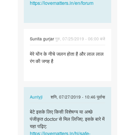
https://lovematters.in/en/forum
Sunita gurjar
गुरु, 07/25/2019 - 06:00 बजे
पर्मालिंक
मेरे योंन के नीचे जलन होता है और लाल लाल
मेरे
रंग की जगह है
योंन
के
नीचे
जलन
होता…
In
Auntyji
शनि, 07/27/2019 - 10:46 पूर्वान्ह
reply
पर्मालिंक
to
बेटे इसके लिए किसी विशेषग्य या अच्छे
बेटे
मेरे
पंजीकृत doctor से मिल लिजिए. इसके बारे में
इसके
योंन
यहा पढ़िए:
लिए
के
https://lovematters.in/hi/safe-
किसी