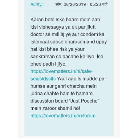
In
Auntyji
सोम, 08/26/2019 - 05:23 बजे
reply
पर्मालिंक
to
Karan bete iske baare mein aap
Karan
Mere
kisi vishesagya ya ek panjikrit
bete
penis
doctor se mill lijiye aur condom ka
iske
ke
istemaal sabse bharosemand upay
baare
chamde
hai kisi bhee risk ya youn
mein…
per…
sankraman se bachne ke liye. Ise
by
bhee padh lijiye:
Karan
https://lovematters.in/hi/safe-
sex/stdsstis
Yadi aap is mudde par
humse aur gehri charcha mein
judna chahte hain to hamare
discussion board “Just Poocho”
mein zaroor shamil ho!
https://lovematters.in/en/forum