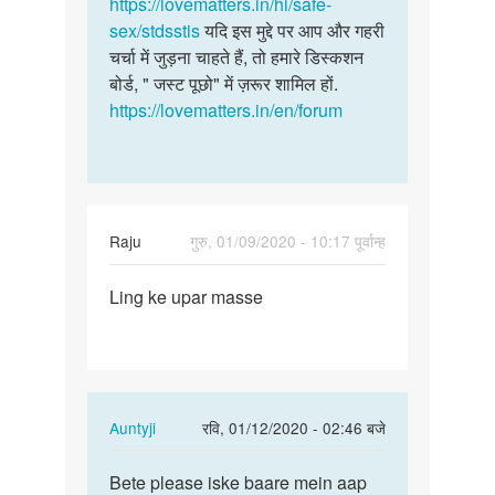
पर
https://lovematters.in/hi/safe-
लिए
दाने
sex/stdsstis
यदि इस मुद्दे पर आप और गहरी
किसी
by
चर्चा में जुड़ना चाहते हैं, तो हमारे डिस्कशन
विशेषग्य…
Hariom
बोर्ड, " जस्ट पूछो" में ज़रूर शामिल हों.
Tiwari
https://lovematters.in/en/forum
Raju
गुरु, 01/09/2020 - 10:17 पूर्वान्ह
पर्मालिंक
Ling ke upar masse
Ling
ke
upar
masse
In
Auntyji
रवि, 01/12/2020 - 02:46 बजे
reply
पर्मालिंक
to
Bete please iske baare mein aap
Bete