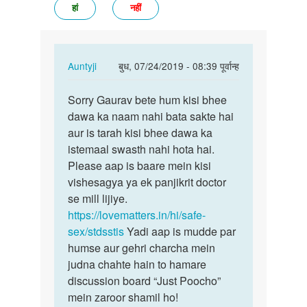
हां
नहीं
In
Auntyji
बुध, 07/24/2019 - 08:39 पूर्वान्ह
reply
पर्मालिंक
to
Sorry Gaurav bete hum kisi bhee
Sorry
Mere
dawa ka naam nahi bata sakte hai
Gaurav
ling
aur is tarah kisi bhee dawa ka
bete
k
istemaal swasth nahi hota hai.
hum
uper
Please aap is baare mein kisi
kisi…
msse
vishesagya ya ek panjikrit doctor
ho…
se mill lijiye.
by
https://lovematters.in/hi/safe-
Gaurav
sex/stdsstis
Yadi aap is mudde par
humse aur gehri charcha mein
judna chahte hain to hamare
discussion board “Just Poocho”
mein zaroor shamil ho!