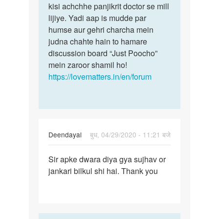
Ling
kisi achchhe panjikrit doctor se mill
please
ke
lijiye. Yadi aap is mudde par
iske
upar
humse aur gehri charcha mein
baare
masse
judna chahte hain to hamare
mein…
by
discussion board “Just Poocho”
Raju
mein zaroor shamil ho!
https://lovematters.in/en/forum
Deendayal
बुध, 04/29/2020 - 11:21 बजे
पर्मालिंक
Sir apke dwara diya gya sujhav or
Sir
jankari bilkul shi hai. Thank you
apke
dwara
diya
gya…