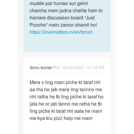
Sameer
mudde par humse aur gehri
khan
charcha mein judna chahte hain to
hamare discussion board “Just
Poocho” mein zaroor shamil ho!
https://lovematters.in/en/forum
Sonu kumar
मंगल, 05/05/2020 - 07:49 बजे
पर्मालिंक
Mera v ling mam piche ki taraf nhi
Mera
aa rha he jab mera ling tannno me
v
nhi ratha he tb ling piche ki taraf ho
ling
jata he or jab tanno me ratha he tb
mam
ling piche ki taraf nhi aata he mam
piche
me kya kru plzz help me mam
ki…