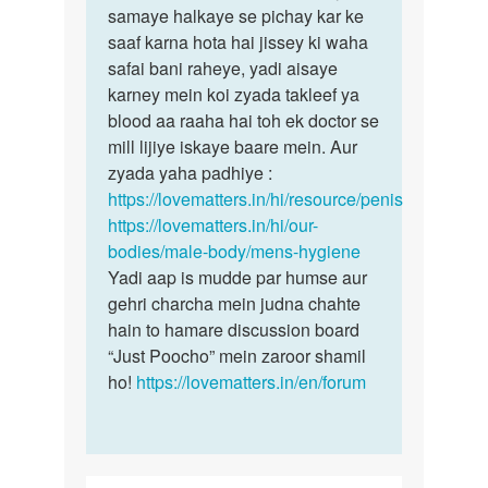
Mam
samaye halkaye se pichay kar ke
Vikash
MERI
saaf karna hota hai jissey ki waha
is
age
safai bani raheye, yadi aisaye
skin
28
karney mein koi zyada takleef ya
ko…
years
blood aa raaha hai toh ek doctor se
ki
mill lijiye iskaye baare mein. Aur
h…
zyada yaha padhiye :
by
https://lovematters.in/hi/resource/penis
Vikash
https://lovematters.in/hi/our-
Rajput
bodies/male-body/mens-hygiene
Yadi aap is mudde par humse aur
gehri charcha mein judna chahte
hain to hamare discussion board
“Just Poocho” mein zaroor shamil
ho!
https://lovematters.in/en/forum