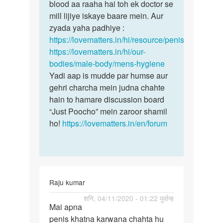
mund
blood aa raaha hai toh ek doctor se
halka…
mill lijiye iskaye baare mein. Aur
by
zyada yaha padhiye :
Rajesh
https://lovematters.in/hi/resource/penis
https://lovematters.in/hi/our-
bodies/male-body/mens-hygiene
Yadi aap is mudde par humse aur
gehri charcha mein judna chahte
hain to hamare discussion board
“Just Poocho” mein zaroor shamil
ho!
https://lovematters.in/en/forum
Raju kumar
पर्मालिंक
शनि, 04/11/2020 - 01:22 पूर्वान्ह
Mai apna
Mai
penis khatna karwana chahta hu
apna