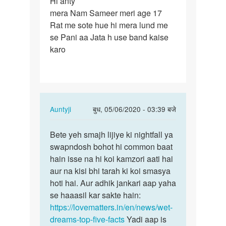
Hi anty
Hi
mera Nam Sameer meri age 17
anty
Rat me sote hue hi mera lund me
mera
se Pani aa Jata h use band kaise
Nam
karo
Sameer
meri…
In
Auntyji
बुध, 05/06/2020 - 03:39 बजे
reply
पर्मालिंक
to
Bete yeh smajh lijiye ki nightfall ya
Bete
Hi
swapndosh bohot hi common baat
yeh
anty
hain isse na hi koi kamzori aati hai
smajh
mera
aur na kisi bhi tarah ki koi smasya
lijiye
Nam
hoti hai. Aur adhik jankari aap yaha
ki…
Sameer
se haaasil kar sakte hain:
meri…
https://lovematters.in/en/news/wet-
by
dreams-top-five-facts
Yadi aap is