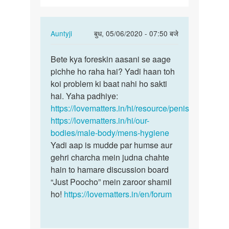
In
Auntyji
बुध, 05/06/2020 - 07:50 बजे
reply
पर्मालिंक
to
Bete kya foreskin aasani se aage
Bete
Mera
pichhe ho raha hai? Yadi haan toh
kya
v
koi problem ki baat nahi ho sakti
foreskin
ling
hai. Yaha padhiye:
aasani
mam
https://lovematters.in/hi/resource/penis
se…
piche
https://lovematters.in/hi/our-
ki…
bodies/male-body/mens-hygiene
by
Yadi aap is mudde par humse aur
Sonu
gehri charcha mein judna chahte
kumar
hain to hamare discussion board
“Just Poocho” mein zaroor shamil
ho!
https://lovematters.in/en/forum