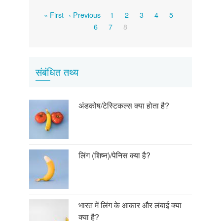
Pagination
First
Previous
Page
Page
Page
Page
Page
« First
‹ Previous
1
2
3
4
5
page
page
Page
Page
Current
6
7
8
page
संबंधित तथ्य
अंडकोष/टेस्टिकल्स क्या होता है?
लिंग (शिष्न)/पेनिस क्या है?
भारत में लिंग के आकार और लंबाई क्या
क्या है?