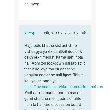
ho jayegi
penis
khatna…
In
Auntyji
शनि, 04/11/2020 - 01:25 बजे
reply
पर्मालिंक
to
Raju bete khatna kisi achchhe
Raju
Mai
vishesgya ya ek panjikrit doctor ki
bete
apna
dekh rekh mein hi karna sahi hota
khatna
penis
hai. Abhi toh lockdown hai jab sthiti
kisi…
khatna…
theek ho jaye toh ek achchhe
by
panjikrit doctor se mill lijiye. Tab tak
Raju
ke liye ise padhiye:
kumar
https://lovematters.in/hi/resource/circumcision
Yadi aap is mudde par humse aur
gehri charcha mein judna chahte
hain to hamare discussion board