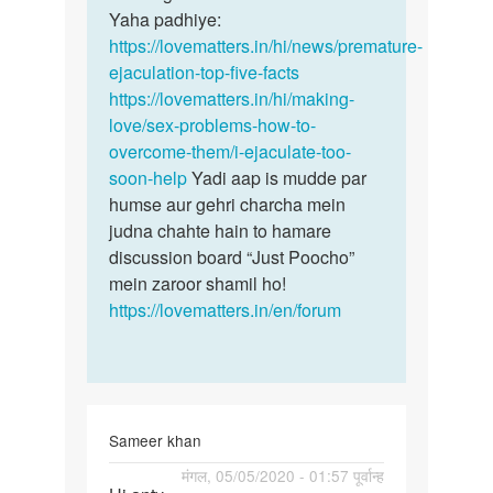
Yaha padhiye:
https://lovematters.in/hi/news/premature-
ejaculation-top-five-facts
https://lovematters.in/hi/making-
love/sex-problems-how-to-
overcome-them/i-ejaculate-too-
soon-help
Yadi aap is mudde par
humse aur gehri charcha mein
judna chahte hain to hamare
discussion board “Just Poocho”
mein zaroor shamil ho!
https://lovematters.in/en/forum
Sameer khan
पर्मालिंक
मंगल, 05/05/2020 - 01:57 पूर्वान्ह