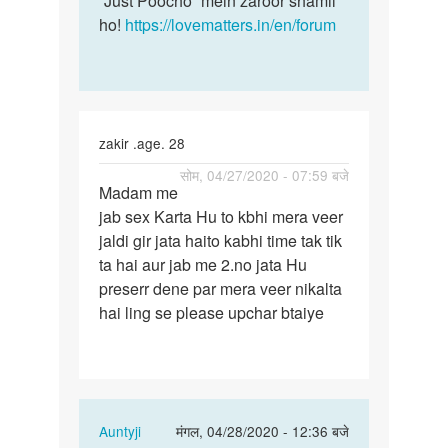
“Just Poocho” mein zaroor shamil
ho!
https://lovematters.in/en/forum
zakir .age. 28
पर्मालिंक
सोम, 04/27/2020 - 07:59 बजे
Madam me
Madam
jab sex Karta Hu to kbhi mera veer
me
jaldi gir jata haito kabhi time tak tik
jab
ta hai aur jab me 2.no jata Hu
sex
preserr dene par mera veer nikalta
Karta
hai ling se please upchar btaiye
Hu
to…
In
Auntyji
मंगल, 04/28/2020 - 12:36 बजे