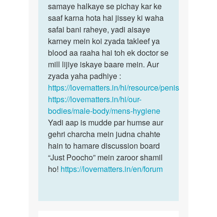
Land
samaye halkaye se pichay kar ke
bete
mund
saaf karna hota hai jissey ki waha
is
nahi
safai bani raheye, yadi aisaye
skin
khulta
karney mein koi zyada takleef ya
ko…
hai
blood aa raaha hai toh ek doctor se
by
mill lijiye iskaye baare mein. Aur
Akash
zyada yaha padhiye :
https://lovematters.in/hi/resource/penis
https://lovematters.in/hi/our-
bodies/male-body/mens-hygiene
Yadi aap is mudde par humse aur
gehri charcha mein judna chahte
hain to hamare discussion board
“Just Poocho” mein zaroor shamil
ho!
https://lovematters.in/en/forum