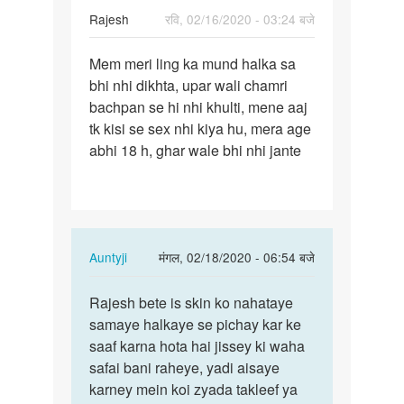
Rajesh
रवि, 02/16/2020 - 03:24 बजे
पर्मालिंक
Mem meri ling ka mund halka sa
Mem
bhi nhi dikhta, upar wali chamri
meri
bachpan se hi nhi khulti, mene aaj
ling
tk kisi se sex nhi kiya hu, mera age
ka
abhi 18 h, ghar wale bhi nhi jante
mund
halka…
In
Auntyji
मंगल, 02/18/2020 - 06:54 बजे
reply
पर्मालिंक
to
Rajesh bete is skin ko nahataye
Rajesh
Mem
samaye halkaye se pichay kar ke
bete
meri
saaf karna hota hai jissey ki waha
is
ling
safai bani raheye, yadi aisaye
skin
ka
karney mein koi zyada takleef ya
ko…