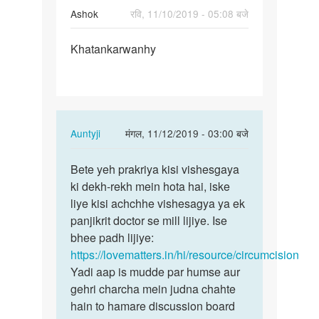
Ashok
रवि, 11/10/2019 - 05:08 बजे
पर्मालिंक
Khatankarwanhy
Khatankarwanhy
In
Auntyji
मंगल, 11/12/2019 - 03:00 बजे
reply
पर्मालिंक
to
Bete yeh prakriya kisi vishesgaya
Bete
Khatankarwanhy
ki dekh-rekh mein hota hai, iske
yeh
by
liye kisi achchhe vishesagya ya ek
prakriya
Ashok
panjikrit doctor se mill lijiye. Ise
kisi…
bhee padh lijiye:
https://lovematters.in/hi/resource/circumcision
Yadi aap is mudde par humse aur
gehri charcha mein judna chahte
hain to hamare discussion board