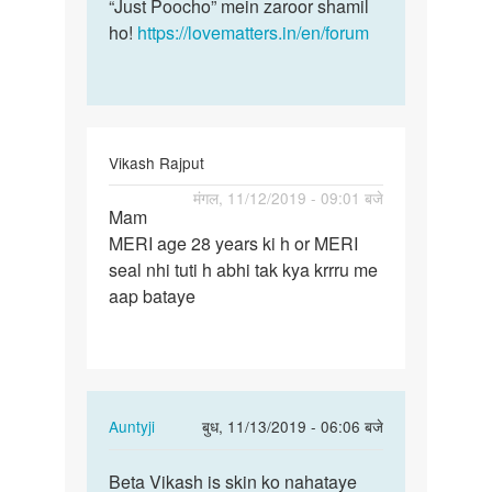
“Just Poocho” mein zaroor shamil
ho!
https://lovematters.in/en/forum
Vikash Rajput
पर्मालिंक
मंगल, 11/12/2019 - 09:01 बजे
Mam
Mam
MERI age 28 years ki h or MERI
MERI
seal nhi tuti h abhi tak kya krrru me
age
aap bataye
28
years
ki
h…
In
Auntyji
बुध, 11/13/2019 - 06:06 बजे
reply
पर्मालिंक
to
Beta Vikash is skin ko nahataye
Beta