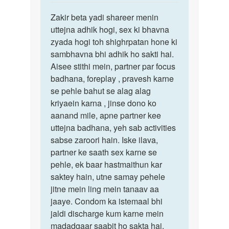
reply
पर्मालिंक
to
Zakir beta yadi shareer menin
Zakir
Madam
uttejna adhik hogi, sex ki bhavna
beta
me
zyada hogi toh shighrpatan hone ki
yadi
jab
sambhavna bhi adhik ho sakti hai.
shareer…
sex
Aisee stithi mein, partner par focus
Karta
badhana, foreplay , pravesh karne
Hu
se pehle bahut se alag alag
to…
kriyaein karna , jinse dono ko
by
aanand mile, apne partner kee
zakir
uttejna badhana, yeh sab activities
.age.
sabse zaroori hain. Iske ilava,
28
partner ke saath sex karne se
pehle, ek baar hastmaithun kar
saktey hain, utne samay pehele
jitne mein ling mein tanaav aa
jaaye. Condom ka istemaal bhi
jaldi discharge kum karne mein
madadgaar saabit ho sakta hai.